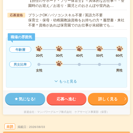
【担任のサポート＊フリー保育士】～具体的なお仕事～・登
園時のお迎え／お送り・園児とのおさんぽや室内あ…
ブランクOK / パソコンスキル不要 / 英語力不要
応募資格
保育士・保母・幼稚園教諭資格をお持ちの方＊履歴書・来社
不要＊資格があれば保育園でのお仕事が未経験でも…
職場の雰囲気
年齢層
20代
30代
40代
50代
60代
男女比率
女性
男性
もっと見る
気になる!
応募へ進む
詳しく見る
派遣会社
マンパワーグループ株式会社 ケアサービス事業部（保育）
未読
掲載日
2026/08/03