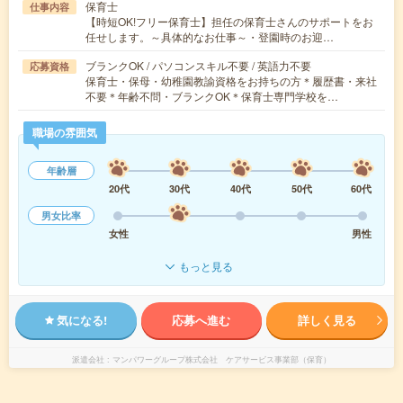
保育士
仕事内容
【時短OK!フリー保育士】担任の保育士さんのサポートをお
任せします。～具体的なお仕事～・登園時のお迎…
ブランクOK / パソコンスキル不要 / 英語力不要
応募資格
保育士・保母・幼稚園教諭資格をお持ちの方＊履歴書・来社
不要＊年齢不問・ブランクOK＊保育士専門学校を…
職場の雰囲気
年齢層
20代
30代
40代
50代
60代
男女比率
女性
男性
もっと見る
気になる!
応募へ進む
詳しく見る
派遣会社
マンパワーグループ株式会社 ケアサービス事業部（保育）