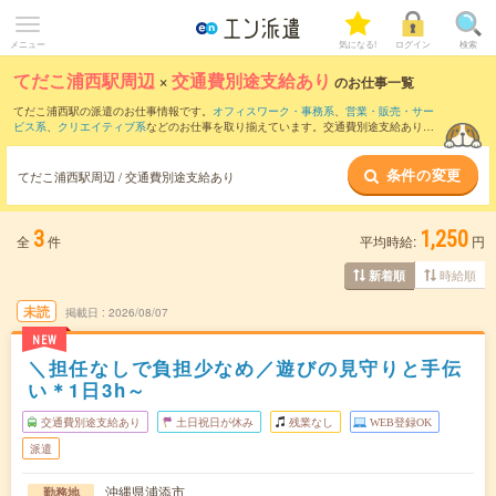
メニュー
気になる!
ログイン
検索
てだこ浦西駅周辺
×
交通費別途支給あり
のお仕事一覧
てだこ浦西駅の派遣のお仕事情報です。
オフィスワーク・事務系
、
営業・販売・サー
ビス系
、
クリエイティブ系
などのお仕事を取り揃えています。交通費別途支給ありの
条件の他に、
職種未経験OK
、
友だちと一緒の応募OK
、
週4日勤務
などのこだわり条件
も取り揃えています。
条件の変更
てだこ浦西駅周辺 / 交通費別途支給あり
3
1,250
全
件
平均時給:
円
時給順
新着順
未読
掲載日
2026/08/07
NEW
＼担任なしで負担少なめ／遊びの見守りと手伝
い＊1日3h～
交通費別途支給あり
土日祝日が休み
残業なし
WEB登録OK
派遣
沖縄県浦添市
勤務地