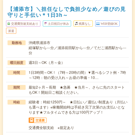
【浦添市】＼担任なしで負担少なめ／遊びの見
守りと手伝い＊1日3h～
交通費別途支給あり
土日祝日が休み
残業なし
WEB登録OK
派遣
沖縄県浦添市
勤務地
経塚駅から---分／浦添前田駅から---分／てだこ浦西駅から---
分
週3日～OK（月～金）
曜日頻度
1日3時間～OK！（7時～20時の間）▼選べるシフト例・7時
時間
～12時：朝の受け入れ～お昼の準備・10…
最短2ヶ月～長期 ★急募 ★当月～、さらに先のスタート
期間
もOK！開始日ご相談ください。
経験者：時給1250円～ ★日払い／週払い制度あり（月払い
時給
も選べます）※稼働開始時は手続き完了次第のお支払いとな
ります★フルタイムできる方は100円アップ！
交通費
交通費全額支給 ※規定あり