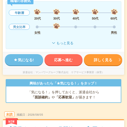
職場の雰囲気
年齢層
20代
30代
40代
50代
60代
男女比率
女性
男性
もっと見る
気になる!
応募へ進む
詳しく見る
派遣会社
マンパワーグループ株式会社 ケアサービス事業部（保育）
興味があったら「★気になる！」をタップ！
「気になる！」を押しておくと、派遣会社から
「面談確約」
や
「応募歓迎」
が届きます！
未読
掲載日
2026/08/05
NEW