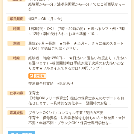
経塚駅から---分／浦添前田駅から---分／てだこ浦西駅から---
分
週3日～OK（月～金）
曜日頻度
1日3時間～OK！（7時～20時の間）▼選べるシフト例・7時
時間
～12時：朝の受け入れ～お昼の準備・10…
最短2ヶ月～長期 ★急募 ★当月～、さらに先のスタート
期間
もOK！開始日ご相談ください。
経験者：時給1250円～ ★日払い／週払い制度あり（月払い
時給
も選べます）※稼働開始時は手続き完了次第のお支払いとな
ります★フルタイムできる方は100円アップ！
交通費
交通費全額支給 ※規定あり
保育士
仕事内容
【時短OK!フリー保育士】担任の保育士さんのサポートをお
任せします。～具体的なお仕事～・登園時のお迎…
ブランクOK / パソコンスキル不要 / 英語力不要
応募資格
保育士・保母資格・幼稚園教諭をお持ちの方＊履歴書・来社
不要＊年齢不問・ブランクOK＊保育士専門学校を…