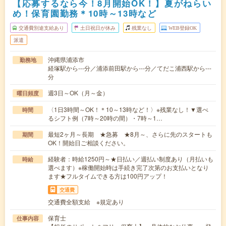
【応募するなら今！8月開始OK！】夏がねらい
め！保育園勤務＊10時～13時など
交通費別途支給あり
土日祝日が休み
残業なし
WEB登録OK
派遣
沖縄県浦添市
勤務地
経塚駅から---分／浦添前田駅から---分／てだこ浦西駅から---
分
週3日～OK（月～金）
曜日頻度
〈1日3時間～OK！＊10～13時など！〉※残業なし！▼選べ
時間
るシフト例（7時～20時の間）・7時～1…
最短2ヶ月～長期 ★急募 ★8月～、さらに先のスタートも
期間
OK！開始日ご相談ください。
経験者：時給1250円～★日払い／週払い制度あり（月払いも
時給
選べます）※稼働開始時は手続き完了次第のお支払いとなり
ます★フルタイムできる方は100円アップ！
交通費
交通費全額支給 ※規定あり
保育士
仕事内容