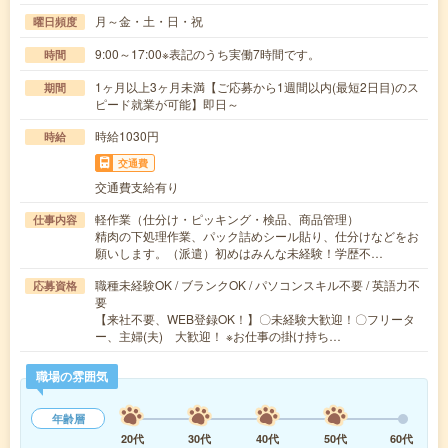
月～金・土・日・祝
曜日頻度
9:00～17:00※表記のうち実働7時間です。
時間
1ヶ月以上3ヶ月未満【ご応募から1週間以内(最短2日目)のス
期間
ピード就業が可能】即日～
時給1030円
時給
交通費
交通費支給有り
軽作業（仕分け・ピッキング・検品、商品管理）
仕事内容
精肉の下処理作業、パック詰めシール貼り、仕分けなどをお
願いします。（派遣）初めはみんな未経験！学歴不…
職種未経験OK / ブランクOK / パソコンスキル不要 / 英語力不
応募資格
要
【来社不要、WEB登録OK！】〇未経験大歓迎！〇フリータ
ー、主婦(夫) 大歓迎！ ※お仕事の掛け持ち…
職場の雰囲気
年齢層
20代
30代
40代
50代
60代