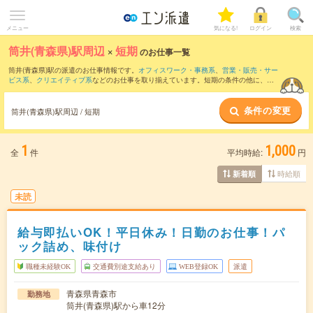
メニュー
気になる!
ログイン
検索
筒井(青森県)駅周辺
×
短期
のお仕事一覧
筒井(青森県)駅の派遣のお仕事情報です。
オフィスワーク・事務系
、
営業・販売・サー
ビス系
、
クリエイティブ系
などのお仕事を取り揃えています。短期の条件の他に、
交
通費別途支給あり
、
職種未経験OK
、
友だちと一緒の応募OK
などでもお探し頂けま
す。
条件の変更
筒井(青森県)駅周辺 / 短期
1
1,000
全
件
平均時給:
円
時給順
新着順
未読
給与即払いOK！平日休み！日勤のお仕事！パ
ック詰め、味付け
職種未経験OK
交通費別途支給あり
WEB登録OK
派遣
青森県青森市
勤務地
筒井(青森県)駅から車12分