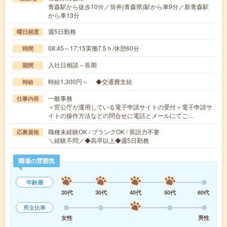
青森駅から徒歩10分／筒井(青森県)駅から車9分／新青森駅
から車13分
週5日勤務
曜日頻度
08:45～17:15実働7.5ｈ/休憩60分
時間
入社日相談～長期
期間
時給1,300円～ ◆交通費支給
時給
一般事務
仕事内容
＜官公庁が運用している電子申請サイトの受付＞電子申請サ
イトの操作方法などの問合せに電話とメールにてご…
職種未経験OK / ブランクOK / 英語力不要
応募資格
＼経験不問／◆高卒以上◆週5日勤務
職場の雰囲気
年齢層
20代
30代
40代
50代
60代
男女比率
女性
男性