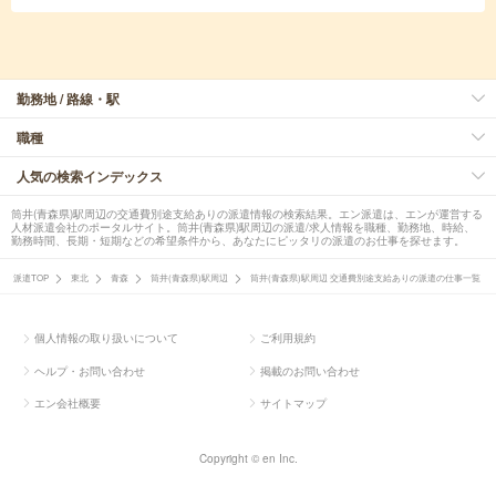
勤務地 / 路線・駅
職種
人気の検索インデックス
筒井(青森県)駅周辺の交通費別途支給ありの派遣情報の検索結果。エン派遣は、エンが運営する
人材派遣会社のポータルサイト。筒井(青森県)駅周辺の派遣/求人情報を職種、勤務地、時給、
勤務時間、長期・短期などの希望条件から、あなたにピッタリの派遣のお仕事を探せます。
派遣TOP
東北
青森
筒井(青森県)駅周辺
筒井(青森県)駅周辺 交通費別途支給ありの派遣の仕事一覧
個人情報の取り扱いについて
ご利用規約
ヘルプ・お問い合わせ
掲載のお問い合わせ
エン会社概要
サイトマップ
Copyright © en Inc.