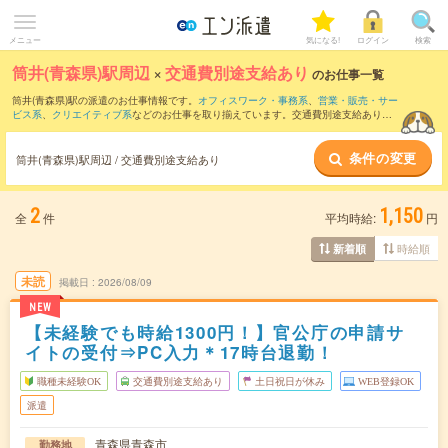
メニュー
気になる!
ログイン
検索
筒井(青森県)駅周辺
×
交通費別途支給あり
のお仕事一覧
筒井(青森県)駅の派遣のお仕事情報です。
オフィスワーク・事務系
、
営業・販売・サー
ビス系
、
クリエイティブ系
などのお仕事を取り揃えています。交通費別途支給ありの
条件の他に、
職種未経験OK
、
友だちと一緒の応募OK
、
10名以上の大量募集
などのこ
だわり条件も取り揃えています。
条件の変更
筒井(青森県)駅周辺 / 交通費別途支給あり
2
1,150
全
件
平均時給:
円
時給順
新着順
未読
掲載日
2026/08/09
NEW
【未経験でも時給1300円！】官公庁の申請サ
イトの受付⇒PC入力＊17時台退勤！
職種未経験OK
交通費別途支給あり
土日祝日が休み
WEB登録OK
派遣
青森県青森市
勤務地