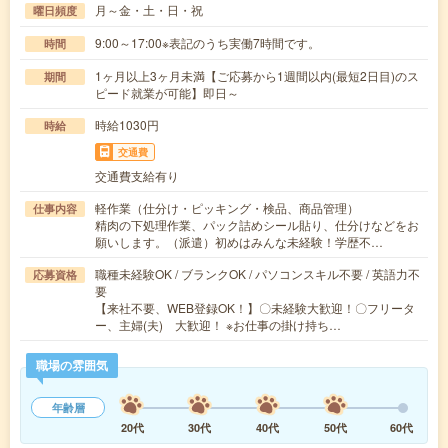
月～金・土・日・祝
曜日頻度
9:00～17:00※表記のうち実働7時間です。
時間
1ヶ月以上3ヶ月未満【ご応募から1週間以内(最短2日目)のス
期間
ピード就業が可能】即日～
時給1030円
時給
交通費
交通費支給有り
軽作業（仕分け・ピッキング・検品、商品管理）
仕事内容
精肉の下処理作業、パック詰めシール貼り、仕分けなどをお
願いします。（派遣）初めはみんな未経験！学歴不…
職種未経験OK / ブランクOK / パソコンスキル不要 / 英語力不
応募資格
要
【来社不要、WEB登録OK！】〇未経験大歓迎！〇フリータ
ー、主婦(夫) 大歓迎！ ※お仕事の掛け持ち…
職場の雰囲気
年齢層
20代
30代
40代
50代
60代