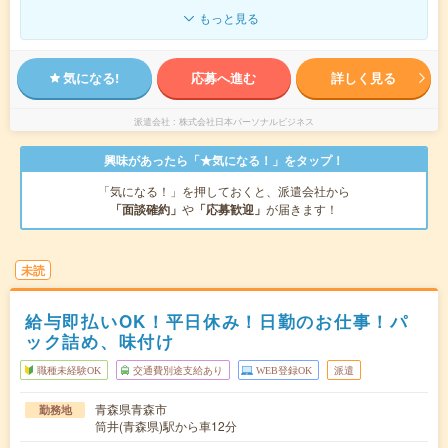
もっと見る
気になる!
応募へ進む
詳しく見る
派遣会社
株式会社日本パーソナルビジネス
興味があったら「★気になる！」をタップ！
「気になる！」を押しておくと、派遣会社から
「面談確約」
や
「応募歓迎」
が届きます！
未読
給与即払いOK！平日休み！日勤のお仕事！パ
ック詰め、味付け
職種未経験OK
交通費別途支給あり
WEB登録OK
派遣
青森県青森市
勤務地
筒井(青森県)駅から車12分