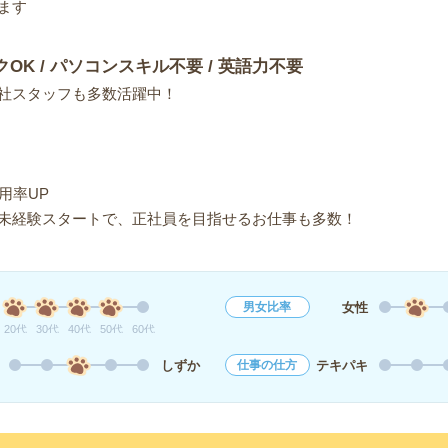
ます
クOK / パソコンスキル不要 / 英語力不要
社スタッフも多数活躍中！
用率UP
未経験スタートで、正社員を目指せるお仕事も多数！
女性
男女比率
20代
30代
40代
50代
60代
しずか
テキパキ
仕事の仕方