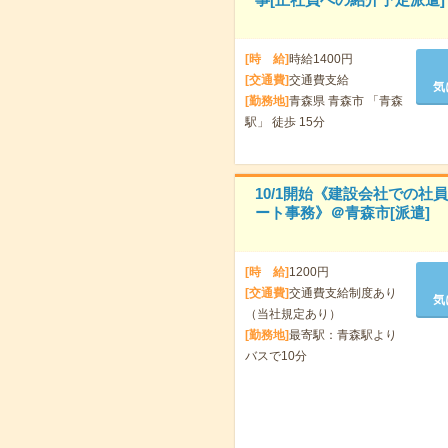
[時 給]
時給1400円
[交通費]
交通費支給
気
[勤務地]
青森県 青森市 「青森
駅」 徒歩 15分
10/1開始《建設会社での社
ート事務》＠青森市[派遣]
[時 給]
1200円
[交通費]
交通費支給制度あり
気
（当社規定あり）
[勤務地]
最寄駅：青森駅より
バスで10分