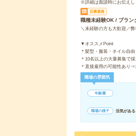
※詳細は面談時にお伝えし
応募資格
職種未経験OK / ブラン
＼未経験の方も大歓迎／弊
▼オススメPoint
＊髪型・服装・ネイル自由
＊10名以上の大量募集で採
＊直接雇用の可能性あり⇒
職場の雰囲気
年齢層
活気がある
職場の様子