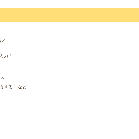
務／
入力！
ック
力する など
！