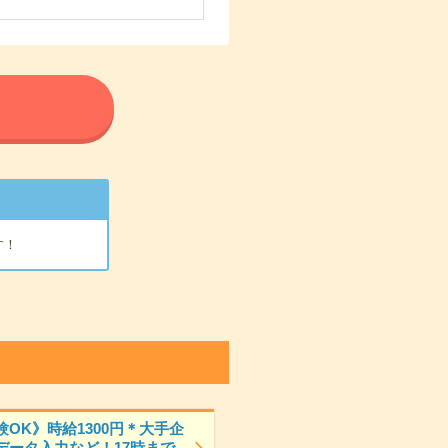
る
す！
験OK》時給1300円＊大手企
データ入力など！17時まで