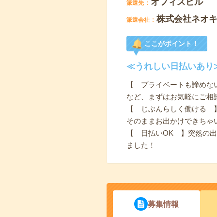
オフィスビル
派遣先
株式会社ネオ
派遣会社
ここがポイント！
≪うれしい日払いあり
【 プライベートも諦めな
など、まずはお気軽にご相
【 じぶんらしく働ける 
そのままお出かけできちゃ
【 日払いOK 】突然の
ました！
募集情報