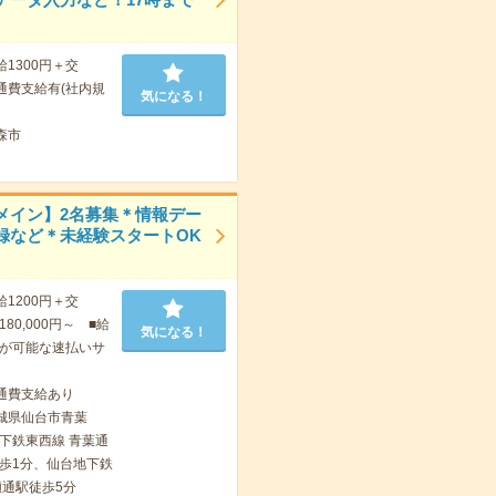
給1300円＋交
通費支給有(社内規
気になる！
森市
メイン】2名募集＊情報デー
録など＊未経験スタートOK
給1200円＋交
80,000円～ ■給
気になる！
が可能な速払いサ
通費支給あり
城県仙台市青葉
下鉄東西線 青葉通
歩1分、仙台地下鉄
瀬通駅徒歩5分