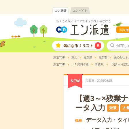
エン派遣
エンバイト
ちょうど良いワークライフバランスが叶う
関東版
気になる！リスト
0
保存し
派遣TOP
東北
青森県
青森市
株式会社ネ
派遣TOP
ＪＲ奥羽本線
青森駅
【週3～×残業
NEW
掲載日
2026
/
08
/
06
【週3～×残業
ータ入力
派遣
大
データ入力・タイ
職種