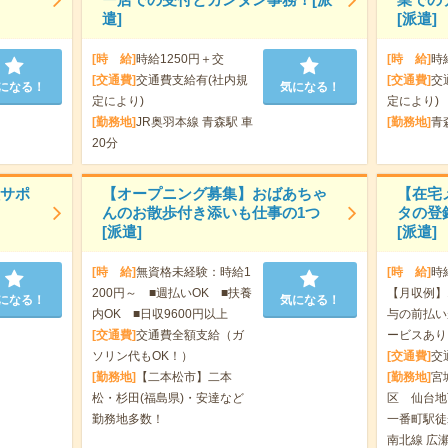
遣]
[派遣]
[時 給]
時給1250円＋交
[時 給]
時
[交通費]
交通費支給有(社内規
[交通費]
交
になる！
気になる！
定により)
定により)
[勤務地]
JR奥羽本線 青森駅 車
[勤務地]
青
20分
員サポ
【オープニング募集】おばあちゃ
【在宅
んのお散歩付き添いも仕事の1つ
タの登
[派遣]
[派遣]
[時 給]
無資格未経験：時給1
[時 給]
時
200円～ ■週払いOK ■扶養
【月収例】1
になる！
気になる！
内OK ■日収9600円以上
与の前払い
[交通費]
交通費全額支給（ガ
ービスあり
ソリン代もOK！）
[交通費]
交
[勤務地]
【二本松市】二本
[勤務地]
宮
松・杉田(福島県)・安達など
区 仙台地
勤務地多数！
一番町駅徒
南北線 広