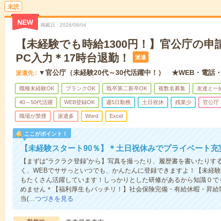
未読
NEW
掲載日
2026/08/04
【未経験でも時給1300円！】官公庁の申
PC入力＊17時台退勤！
派遣
▼官公庁（未経験20代～30代活躍中！） ★WEB・電話
派遣先
職種未経験OK
ブランクOK
既卒第二新卒OK
複数名募集
友達と一
40～50代活躍
WEB登録OK
週5日勤務
土日祝休
残業少
官公庁
職場が禁煙
派遣多
Word
Excel
ここがポイント！
【未経験スタート90％】＊土日祝休みでプライベート充
【まずは“ラクラク登録”から】写真を撮ったり、履歴書を書いたりす
く、WEBでササっといつでも、かんたんに登録できますよ！【未経験
もたくさん活躍しています！しっかりとした研修があるから知識０で
めません＊【福利厚生もバッチリ！】社会保険完備・有給休暇・昇給
当(…
つづきを見る