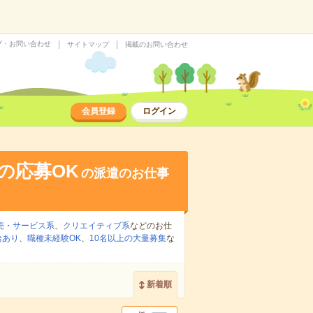
プ・お問い合わせ
サイトマップ
掲載のお問い合わせ
会員登録
ログイン
の応募OK
の派遣のお仕事
売・サービス系
、
クリエイティブ系
などのお仕
給あり
、
職種未経験OK
、
10名以上の大量募集
な
新着順