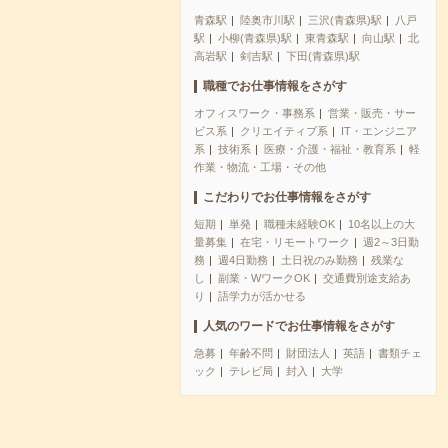
青森駅
陸奥市川駅
三沢(青森県)駅
八戸
駅
小柳(青森県)駅
東青森駅
向山駅
北
高岩駅
剣吉駅
下田(青森県)駅
職種でお仕事情報をさがす
オフィスワーク・事務系
営業・販売・サー
ビス系
クリエイティブ系
IT・エンジニア
系
技術系
医療・介護・福祉・教育系
軽
作業・物流・工場・その他
こだわりでお仕事情報をさがす
短期
単発
職種未経験OK
10名以上の大
量募集
在宅・リモートワーク
週2～3日勤
務
週4日勤務
土日祝のみ勤務
残業な
し
副業・WワークOK
交通費別途支給あ
り
語学力が活かせる
人気のワードでお仕事情報をさがす
急募
年齢不問
財団法人
英語
書類チェ
ック
テレビ局
封入
大学