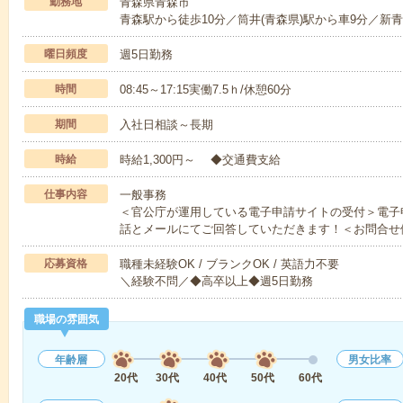
勤務地
青森県青森市
青森駅から徒歩10分／筒井(青森県)駅から車9分／新青
曜日頻度
週5日勤務
時間
08:45～17:15実働7.5ｈ/休憩60分
期間
入社日相談～長期
時給
時給1,300円～ ◆交通費支給
仕事内容
一般事務
＜官公庁が運用している電子申請サイトの受付＞電子
話とメールにてご回答していただきます！＜お問合せ
応募資格
職種未経験OK / ブランクOK / 英語力不要
＼経験不問／◆高卒以上◆週5日勤務
職場の雰囲気
年齢層
男女比率
20代
30代
40代
50代
60代