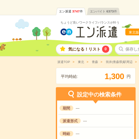
エン派遣
3747
件
エンバイト
6373
件
ちょうど良いワークライフバランスが叶う
東北版
気になる！リスト
0
保存し
派遣TOP
東北
青森
筒井(青森県)駅周辺
,
1
3
0
0
平均時給:
円
設定中の検索条件
期間
---
派遣形式
---
時給
---