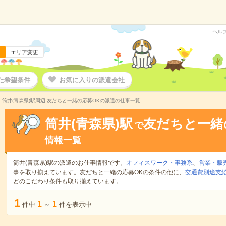
ヘル
エリア変更
た希望条件
お気に入りの派遣会社
筒井(青森県)駅周辺 友だちと一緒の応募OKの派遣の仕事一覧
筒井(青森県)駅
友だちと一緒
で
情報一覧
筒井(青森県)駅の派遣のお仕事情報です。
オフィスワーク・事務系
、
営業・販
事を取り揃えています。友だちと一緒の応募OKの条件の他に、
交通費別途支
どのこだわり条件も取り揃えています。
1
1
1
件中
～
件を表示中