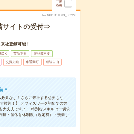
一括
応募
No.NPBTOTH03_00229
請サイトの受付⇒
・来社登録可能！
緒OK
英語不要
履歴書不要
交費支給
車通勤可
服装自由
実＊
る必要なし！さらに来社する必要もな
大歓迎！】 オフィスワーク初めての方
も大丈夫ですよ！ 特別なスキルは一切求
制度・産休育休制度（規定有）・残業手