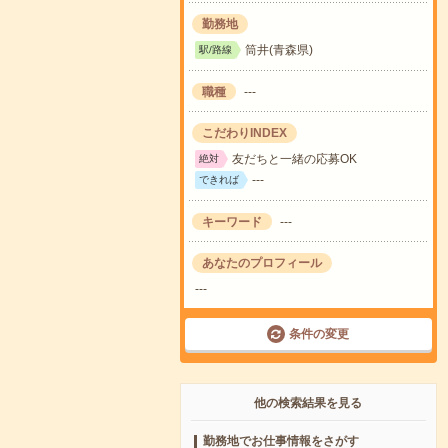
勤務地
筒井(青森県)
駅/路線
職種
---
こだわりINDEX
友だちと一緒の応募OK
絶対
---
できれば
キーワード
---
あなたのプロフィール
---
条件の変更
他の検索結果を見る
勤務地でお仕事情報をさがす