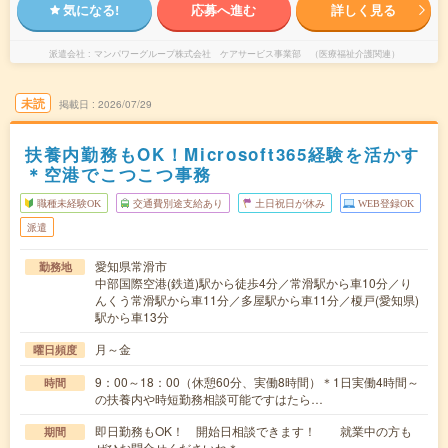
気になる!
応募へ進む
詳しく見る
派遣会社
マンパワーグループ株式会社 ケアサービス事業部 （医療福祉介護関連）
未読
掲載日
2026/07/29
扶養内勤務もOK！Microsoft365経験を活かす
＊空港でこつこつ事務
職種未経験OK
交通費別途支給あり
土日祝日が休み
WEB登録OK
派遣
愛知県常滑市
勤務地
中部国際空港(鉄道)駅から徒歩4分／常滑駅から車10分／り
んくう常滑駅から車11分／多屋駅から車11分／榎戸(愛知県)
駅から車13分
月～金
曜日頻度
9：00～18：00（休憩60分、実働8時間）＊1日実働4時間～
時間
の扶養内や時短勤務相談可能ですはたら…
即日勤務もOK！ 開始日相談できます！ 就業中の方も
期間
ぜひお問合せくださいね＊