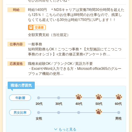
時給1400円 ＊NDSキャリアは実働7時間30分時間を超えた
時給
ら125％！ こちらのお仕事は8時間のお仕事なので、残業し
なくても超えている30分は時給1750円にUPします！！
交通費
全額実費支給（当社規定）
一般事務
仕事内容
短時間勤務もOK！こつこつ事務＊【大型施設にてこつこつ
事務のオシゴト】○文書の修正業務○アンケート作…
職種未経験OK / ブランクOK / 英語力不要
応募資格
・ExcelやWord入力できる方・Microsoft office365のグルー
プウェア機能の使用…
職場の雰囲気
年齢層
20代
30代
40代
50代
60代
男女比率
女性
男性
もっと見る