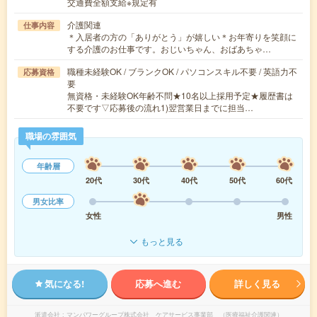
交通費全額支給※規定有
介護関連
仕事内容
＊入居者の方の「ありがとう」が嬉しい＊お年寄りを笑顔に
する介護のお仕事です。おじいちゃん、おばあちゃ…
職種未経験OK / ブランクOK / パソコンスキル不要 / 英語力不
応募資格
要
無資格・未経験OK年齢不問★10名以上採用予定★履歴書は
不要です▽応募後の流れ1)翌営業日までに担当…
職場の雰囲気
年齢層
20代
30代
40代
50代
60代
男女比率
女性
男性
もっと見る
気になる!
応募へ進む
詳しく見る
派遣会社
マンパワーグループ株式会社 ケアサービス事業部 （医療福祉介護関連）