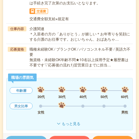
は手続き完了次第のお支払いとなります。
交通費
交通費全額支給※規定有
介護関連
仕事内容
＊入居者の方の「ありがとう」が嬉しい＊お年寄りを笑顔に
する介護のお仕事です。おじいちゃん、おばあちゃ…
職種未経験OK / ブランクOK / パソコンスキル不要 / 英語力不
応募資格
要
無資格・未経験OK年齢不問★10名以上採用予定★履歴書は
不要です▽応募後の流れ1)翌営業日までに担当…
職場の雰囲気
年齢層
20代
30代
40代
50代
60代
男女比率
女性
男性
もっと見る