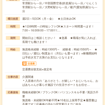
常滑駅から---分／中部国際空港(鉄道)駅から---分／りんくう
常滑駅から---分／大野町駅から---分／榎戸(愛知県)駅から---
分
週2日～5日OK（月～金） ★土日休みOK
曜日頻度
★1日6時間～の時短シフトOK★スタート時間選べます！
時間
7:00～16:009:00～17:0011:…
開始日はご相談ください！ ★急募 ★職場が気に入れば、
期間
長期でも働けます！
無資格未経験：時給1300円～ 経験者：時給1550円～ ★
時給
日払い／週払い制度あり（月払いも選べます）※稼働開始時
は手続き完了次第のお支払いとなります。
交通費
交通費全額支給※規定有
介護関連
仕事内容
＊入居者の方の「ありがとう」が嬉しい＊おじいちゃん、お
ばあちゃんが暮らす施設での生活サポートをお任せ…
職種未経験OK / ブランクOK / パソコンスキル不要 / 英語力不
応募資格
要
無資格・未経験OK年齢不問★10名以上採用予定★履歴書は
不要です▽応募後の流れ1)翌営業日までに担当…