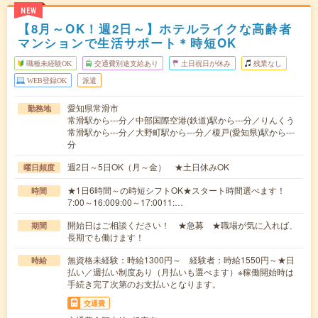
NEW
【8月～OK！週2日～】ホテルライクな高齢者
マンションで生活サポート＊時短OK
職種未経験OK
交通費別途支給あり
土日祝日が休み
残業なし
WEB登録OK
派遣
愛知県常滑市
勤務地
常滑駅から---分／中部国際空港(鉄道)駅から---分／りんくう
常滑駅から---分／大野町駅から---分／榎戸(愛知県)駅から---
分
週2日～5日OK（月～金） ★土日休みOK
曜日頻度
★1日6時間～の時短シフトOK★スタート時間選べます！
時間
7:00～16:009:00～17:0011:…
開始日はご相談ください！ ★急募 ★職場が気に入れば、
期間
長期でも働けます！
無資格未経験：時給1300円～ 経験者：時給1550円～★日
時給
払い／週払い制度あり（月払いも選べます）※稼働開始時は
手続き完了次第のお支払いとなります。
交通費