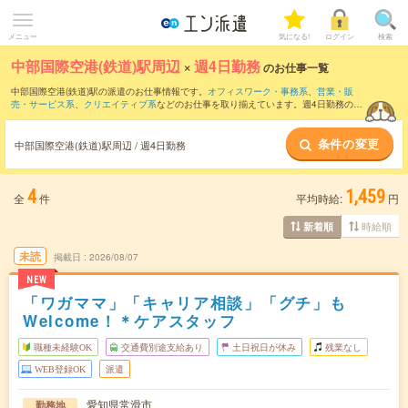
メニュー
気になる!
ログイン
検索
中部国際空港(鉄道)駅周辺
×
週4日勤務
のお仕事一覧
中部国際空港(鉄道)駅の派遣のお仕事情報です。
オフィスワーク・事務系
、
営業・販
売・サービス系
、
クリエイティブ系
などのお仕事を取り揃えています。週4日勤務の条
件の他に、
交通費別途支給あり
、
職種未経験OK
、
友だちと一緒の応募OK
などのこだ
わり条件も取り揃えています。
条件の変更
中部国際空港(鉄道)駅周辺 / 週4日勤務
4
1,459
全
件
平均時給:
円
時給順
新着順
未読
掲載日
2026/08/07
NEW
「ワガママ」「キャリア相談」「グチ」も
Welcome！＊ケアスタッフ
職種未経験OK
交通費別途支給あり
土日祝日が休み
残業なし
WEB登録OK
派遣
愛知県常滑市
勤務地