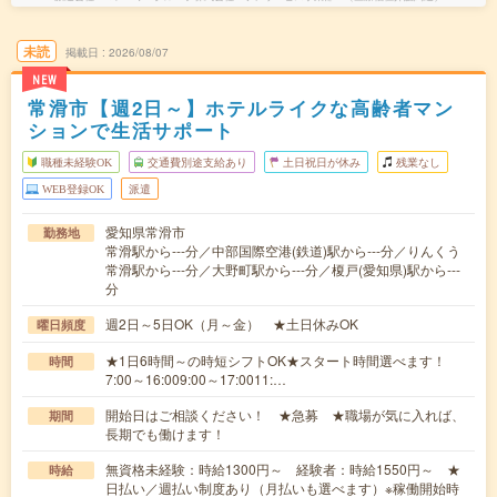
未読
掲載日
2026/08/07
NEW
常滑市【週2日～】ホテルライクな高齢者マン
ションで生活サポート
職種未経験OK
交通費別途支給あり
土日祝日が休み
残業なし
WEB登録OK
派遣
愛知県常滑市
勤務地
常滑駅から---分／中部国際空港(鉄道)駅から---分／りんくう
常滑駅から---分／大野町駅から---分／榎戸(愛知県)駅から---
分
週2日～5日OK（月～金） ★土日休みOK
曜日頻度
★1日6時間～の時短シフトOK★スタート時間選べます！
時間
7:00～16:009:00～17:0011:…
開始日はご相談ください！ ★急募 ★職場が気に入れば、
期間
長期でも働けます！
無資格未経験：時給1300円～ 経験者：時給1550円～ ★
時給
日払い／週払い制度あり（月払いも選べます）※稼働開始時