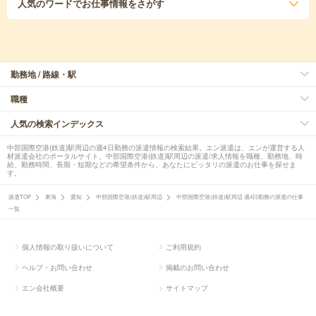
人気のワード
でお仕事情報をさがす
勤務地 / 路線・駅
職種
人気の検索インデックス
中部国際空港(鉄道)駅周辺の週4日勤務の派遣情報の検索結果。エン派遣は、エンが運営する人
材派遣会社のポータルサイト。中部国際空港(鉄道)駅周辺の派遣/求人情報を職種、勤務地、時
給、勤務時間、長期・短期などの希望条件から、あなたにピッタリの派遣のお仕事を探せま
す。
派遣TOP
東海
愛知
中部国際空港(鉄道)駅周辺
中部国際空港(鉄道)駅周辺 週4日勤務の派遣の仕事
一覧
個人情報の取り扱いについて
ご利用規約
ヘルプ・お問い合わせ
掲載のお問い合わせ
エン会社概要
サイトマップ