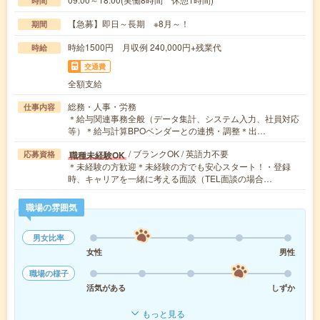
時間
【急募】即日～長期 ※8月～！
期間
時給1500円 月収例 240,000円+残業代
時給
交通費
全額支給
総務・人事・労務
仕事内容
＊給与関連事務全般（データ集計、システム入力、社員対応
等）＊給与計算BPOベンダーとの連携・調整＊出…
/ ブランクOK / 英語力不要
職種未経験OK
応募資格
＊未経験の方歓迎＊未経験の方でも安心スタート！・登録
時、キャリアを一緒に考える面談（TEL面談の場合…
職場の雰囲気
男女比率
女性
男性
職場の様子
活気がある
しずか
もっと見る