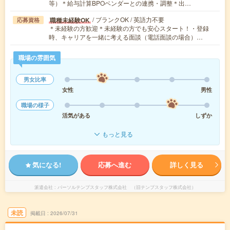
等）＊給与計算BPOベンダーとの連携・調整＊出…
/ ブランクOK / 英語力不要
職種未経験OK
応募資格
＊未経験の方歓迎＊未経験の方でも安心スタート！・登録
時、キャリアを一緒に考える面談（電話面談の場合）…
職場の雰囲気
男女比率
女性
男性
職場の様子
活気がある
しずか
もっと見る
気になる!
応募へ進む
詳しく見る
派遣会社
パーソルテンプスタッフ株式会社 （旧テンプスタッフ株式会社）
未読
掲載日
2026/07/31