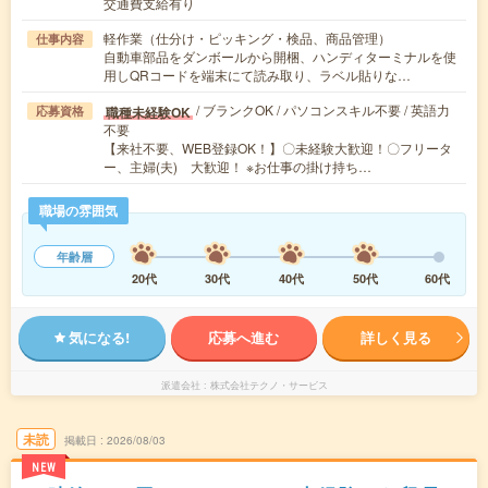
交通費支給有り
軽作業（仕分け・ピッキング・検品、商品管理）
仕事内容
自動車部品をダンボールから開梱、ハンディターミナルを使
用しQRコードを端末にて読み取り、ラベル貼りな…
/ ブランクOK / パソコンスキル不要 / 英語力
職種未経験OK
応募資格
不要
【来社不要、WEB登録OK！】〇未経験大歓迎！〇フリータ
ー、主婦(夫) 大歓迎！ ※お仕事の掛け持ち…
職場の雰囲気
年齢層
20代
30代
40代
50代
60代
気になる!
応募へ進む
詳しく見る
派遣会社
株式会社テクノ・サービス
未読
掲載日
2026/08/03
NEW