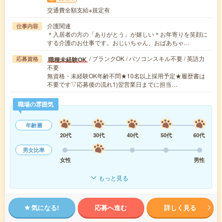
交通費全額支給※規定有
介護関連
仕事内容
＊入居者の方の「ありがとう」が嬉しい＊お年寄りを笑顔に
する介護のお仕事です。おじいちゃん、おばあちゃ…
/ ブランクOK / パソコンスキル不要 / 英語力
職種未経験OK
応募資格
不要
無資格・未経験OK年齢不問★10名以上採用予定★履歴書は
不要です▽応募後の流れ1)翌営業日までに担当…
職場の雰囲気
年齢層
20代
30代
40代
50代
60代
男女比率
女性
男性
もっと見る
気になる!
応募へ進む
詳しく見る