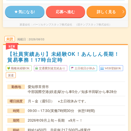
気になる!
応募へ進む
詳しく見る
派遣会社
パーソルテンプスタッフ株式会社 （旧テンプスタッフ株式会社）
未読
掲載日
2026/08/03
NEW
【社員実績あり】未経験OK！あんしん長期！
貿易事務！17時台定時
職種未経験OK
交通費別途支給あり
土日祝日が休み
WEB登録OK
派遣
愛知県常滑市
勤務地
中部国際空港(鉄道)駅から車5分／知多半田駅から車28分
月～金（週5日） ※土日祝休みです。
曜日頻度
09:00～17:30(実働7時間30分 休憩1時間)
時間
2026年09月上旬～長期 ※9月～！
期間
時給1450円 月収例 217,500円+残業代
時給