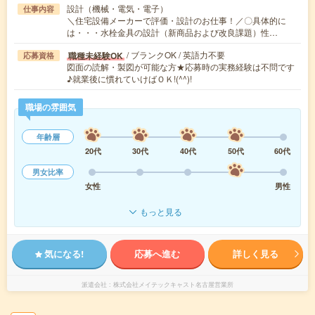
設計（機械・電気・電子）
仕事内容
＼住宅設備メーカーで評価・設計のお仕事！／〇具体的に
は・・・水栓金具の設計（新商品および改良課題）性…
/ ブランクOK / 英語力不要
職種未経験OK
応募資格
図面の読解・製図が可能な方★応募時の実務経験は不問です
♪就業後に慣れていけばＯＫ!(^^)!
職場の雰囲気
年齢層
20代
30代
40代
50代
60代
男女比率
女性
男性
もっと見る
気になる!
応募へ進む
詳しく見る
派遣会社
株式会社メイテックキャスト名古屋営業所