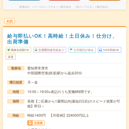
派遣会社
パーソルテンプスタッフ株式会社 （旧テンプスタッフ株式会社）
未読
給与即払いOK！高時給！土日休み！仕分け、
出荷準備
職種未経験OK
交通費別途支給あり
土日祝日が休み
WEB登録OK
派遣
愛知県常滑市
勤務地
中部国際空港(鉄道)駅から徒歩20分
月～金
曜日頻度
10:00～19:00※表記のうち実働8時間です。
時間
長期【ご応募から1週間以内(最短2日目)のスピード就業が可
期間
能】即日～
時給1400円 【月収例】224000円以上
時給
交通費