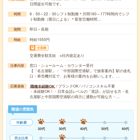
日間提出可能です。
6：50～22：30シフト制勤務＊月間160～177時間内でシフ
時間
ト制勤務（暦日による）＊変形労働時間…
即日～長期
期間
時給1550円
時給
交通費
交通費全額支給 ※社内規定あり
窓口・ショールーム・カウンター受付
仕事内容
【「名古屋駅」・「中部国際空港駅」で旅客案内】駅の改札
口・券売機付近で、お客様の案内をお願いします。…
/ ブランクOK / パソコンスキル不要
職種未経験OK
応募資格
・未経験OK！・日常会話レベルの「英語」が話せる方・名
古屋駅と中部国際空港駅の両方に通勤が可能な方・…
職場の雰囲気
年齢層
20代
30代
40代
50代
60代
男女比率