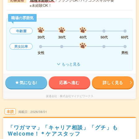
職種未経験OK
応募資格
※未経験OK！
職場の雰囲気
年齢層
20代
30代
40代
50代
60代
男女比率
女性
男性
もっと見る
気になる!
応募へ進む
詳しく見る
派遣会社
株式会社マイナビワークス
未読
掲載日
2026/08/01
「ワガママ」「キャリア相談」「グチ」も
Welcome！＊ケアスタッフ