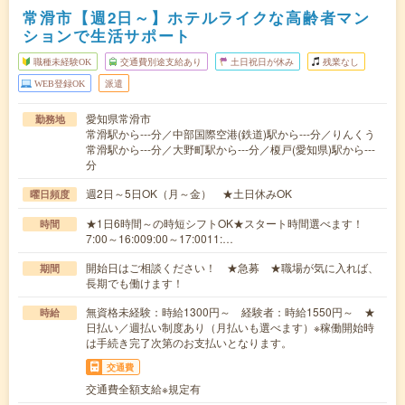
常滑市【週2日～】ホテルライクな高齢者マン
ションで生活サポート
職種未経験OK
交通費別途支給あり
土日祝日が休み
残業なし
WEB登録OK
派遣
愛知県常滑市
勤務地
常滑駅から---分／中部国際空港(鉄道)駅から---分／りんくう
常滑駅から---分／大野町駅から---分／榎戸(愛知県)駅から---
分
週2日～5日OK（月～金） ★土日休みOK
曜日頻度
★1日6時間～の時短シフトOK★スタート時間選べます！
時間
7:00～16:009:00～17:0011:…
開始日はご相談ください！ ★急募 ★職場が気に入れば、
期間
長期でも働けます！
無資格未経験：時給1300円～ 経験者：時給1550円～ ★
時給
日払い／週払い制度あり（月払いも選べます）※稼働開始時
は手続き完了次第のお支払いとなります。
交通費
交通費全額支給※規定有