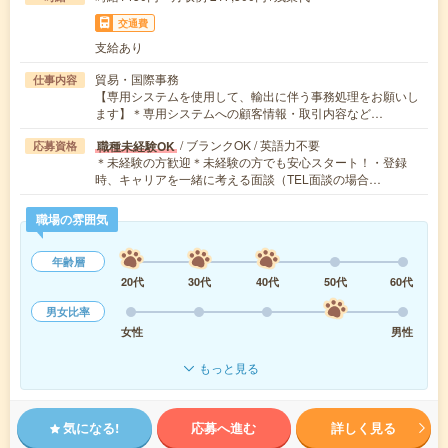
交通費
支給あり
貿易・国際事務
仕事内容
【専用システムを使用して、輸出に伴う事務処理をお願いし
ます】＊専用システムへの顧客情報・取引内容など…
/ ブランクOK / 英語力不要
職種未経験OK
応募資格
＊未経験の方歓迎＊未経験の方でも安心スタート！・登録
時、キャリアを一緒に考える面談（TEL面談の場合…
職場の雰囲気
年齢層
20代
30代
40代
50代
60代
男女比率
女性
男性
もっと見る
気になる!
応募へ進む
詳しく見る