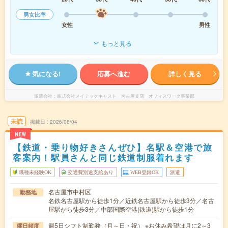
男女比率
女性
男性
もっと見る
気になる!
応募へ進む
詳しく見る
派遣会社
株式会社メイテックキャスト 名古屋支店 オフィスワーク事業部
未読
掲載日
2026/08/04
NEW
【鉄道・乗り物好きさんぜひ】名駅＆空港で旅
客案内！駅員さんと同じ鉄道制服着れます
職種未経験OK
交通費別途支給あり
WEB登録OK
派遣
名古屋市中村区
勤務地
名鉄名古屋駅から徒歩1分／近鉄名古屋駅から徒歩3分／名古
屋駅から徒歩3分／中部国際空港(鉄道)駅から徒歩1分
週5日シフト制勤務（月～日・祝） ※お休み希望は月に2～3
曜日頻度