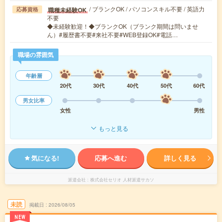
/ ブランクOK / パソコンスキル不要 / 英語力
職種未経験OK
応募資格
不要
◆未経験歓迎！◆ブランクOK（ブランク期間は問いませ
ん）#履歴書不要#来社不要#WEB登録OK#電話…
職場の雰囲気
年齢層
20代
30代
40代
50代
60代
男女比率
女性
男性
もっと見る
気になる!
応募へ進む
詳しく見る
派遣会社
株式会社セリオ 人材派遣サカソ
未読
掲載日
2026/08/05
NEW