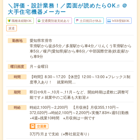
＼評価・設計業務！／図面が読めたらOK♬＠
大手住宅機器メーカー
職種未経験OK
交通費別途支給あり
土日祝日が休み
WEB登録OK
派遣
愛知県常滑市
勤務地
常滑駅から徒歩5分／多屋駅から車4分／りんくう常滑駅から
車5分／榎戸(愛知県)駅から車6分／中部国際空港(鉄道)駅か
ら車9分
月～金曜日
曜日頻度
【時間】8:30～17:20 【休憩】12:00～13:00 ※フレックス制
時間
度導入あり！ 就業時間…
即日や9月～,10月～,11月～など、開始時期は柔軟に調整可
期間
能です♬就業中のご応募も大歓迎♬
時給2,100円～2,200円 【月収例】月収355,110円～
時給
372,020円→時給2,100円～2,200円×実働7.83H×週5日勤務
×4週+残業10時間 ※月収例は一例です
交通費
3万円/月まで支給（※弊社規定有り）