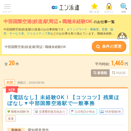
メニュー
気になる!
ログイン
検索
中部国際空港(鉄道)駅周辺
×
職種未経験OK
のお仕事一覧
中部国際空港(鉄道)駅の派遣のお仕事情報です。
オフィスワーク・事務系
、
営業・販
売・サービス系
、
クリエイティブ系
などのお仕事を取り揃えています。職種未経験OK
の条件の他に、
交通費別途支給あり
、
友だちと一緒の応募OK
、
10名以上の大量募集
などのこだわり条件も取り揃えています。
条件の変更
中部国際空港(鉄道)駅周辺 / 職種未経験OK
20
1,465
全
件
平均時給:
円
時給順
新着順
未読
掲載日
2026/08/06
NEW
【電話なし】未経験OK！【コツコツ】残業ほ
ぼなし▼中部国際空港駅で一般事務
職種未経験OK
交通費別途支給あり
土日祝日が休み
WEB登録OK
派遣
愛知県常滑市
勤務地