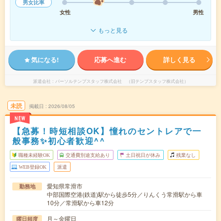
男女比率
女性
男性
もっと見る
気になる!
応募へ進む
詳しく見る
派遣会社
パーソルテンプスタッフ株式会社 （旧テンプスタッフ株式会社）
未読
掲載日
2026/08/05
NEW
【急募！時短相談OK】憧れのセントレアで一
般事務✨初心者歓迎^^
職種未経験OK
交通費別途支給あり
土日祝日が休み
残業なし
WEB登録OK
派遣
愛知県常滑市
勤務地
中部国際空港(鉄道)駅から徒歩5分／りんくう常滑駅から車
10分／常滑駅から車12分
月～金曜日
曜日頻度