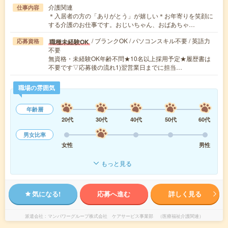
介護関連
仕事内容
＊入居者の方の「ありがとう」が嬉しい＊お年寄りを笑顔に
する介護のお仕事です。おじいちゃん、おばあちゃ…
/ ブランクOK / パソコンスキル不要 / 英語力
職種未経験OK
応募資格
不要
無資格・未経験OK年齢不問★10名以上採用予定★履歴書は
不要です▽応募後の流れ1)翌営業日までに担当…
職場の雰囲気
年齢層
20代
30代
40代
50代
60代
男女比率
女性
男性
もっと見る
気になる!
応募へ進む
詳しく見る
派遣会社
マンパワーグループ株式会社 ケアサービス事業部 （医療福祉介護関連）