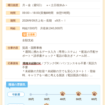
月～金（週5日） ※＜土日祝休み＞
曜日頻度
09:00～18:00(実働8時間 休憩1時間)
時間
2026年09月上旬～長期 ※9月～！
期間
時給1500円 月収例 240,000円
時給
交通費
全額支給
貿易・国際事務
仕事内容
＊通関に携わるデータ入力（専用システム）＊配送の手配サ
ポート＊請求書チェック＊電話の取次ぎ＊メール対…
/ ブランクOK / パソコンスキル不要 / 英語力
職種未経験OK
応募資格
不要
＊未経験の方歓迎＊未経験の方でも安心スタート！・登録
時、キャリアを一緒に考える面談（電話面談の場合）…
職場の雰囲気
年齢層
20代
30代
40代
50代
60代