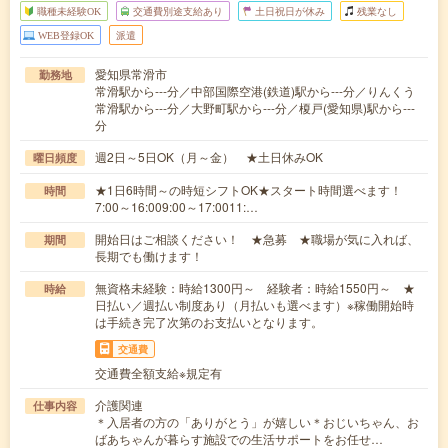
職種未経験OK
交通費別途支給あり
土日祝日が休み
残業なし
WEB登録OK
派遣
愛知県常滑市
勤務地
常滑駅から---分／中部国際空港(鉄道)駅から---分／りんくう
常滑駅から---分／大野町駅から---分／榎戸(愛知県)駅から---
分
週2日～5日OK（月～金） ★土日休みOK
曜日頻度
★1日6時間～の時短シフトOK★スタート時間選べます！
時間
7:00～16:009:00～17:0011:…
開始日はご相談ください！ ★急募 ★職場が気に入れば、
期間
長期でも働けます！
無資格未経験：時給1300円～ 経験者：時給1550円～ ★
時給
日払い／週払い制度あり（月払いも選べます）※稼働開始時
は手続き完了次第のお支払いとなります。
交通費
交通費全額支給※規定有
介護関連
仕事内容
＊入居者の方の「ありがとう」が嬉しい＊おじいちゃん、お
ばあちゃんが暮らす施設での生活サポートをお任せ…