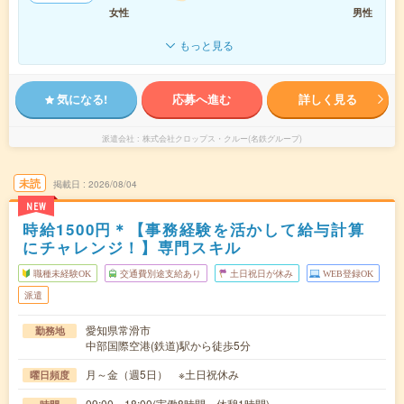
女性
男性
もっと見る
気になる!
応募へ進む
詳しく見る
派遣会社
株式会社クロップス・クルー(名鉄グループ)
未読
掲載日
2026/08/04
NEW
時給1500円＊【事務経験を活かして給与計算
にチャレンジ！】専門スキル
職種未経験OK
交通費別途支給あり
土日祝日が休み
WEB登録OK
派遣
愛知県常滑市
勤務地
中部国際空港(鉄道)駅から徒歩5分
月～金（週5日） ※土日祝休み
曜日頻度
09:00～18:00(実働8時間 休憩1時間)