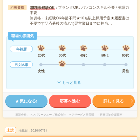
/ ブランクOK / パソコンスキル不要 / 英語力
職種未経験OK
応募資格
不要
無資格・未経験OK年齢不問★10名以上採用予定★履歴書は
不要です▽応募後の流れ1)翌営業日までに担当…
職場の雰囲気
年齢層
20代
30代
40代
50代
60代
男女比率
女性
男性
もっと見る
気になる!
応募へ進む
詳しく見る
派遣会社
マンパワーグループ株式会社 ケアサービス事業部 （医療福祉介護関連）
未読
掲載日
2026/07/31