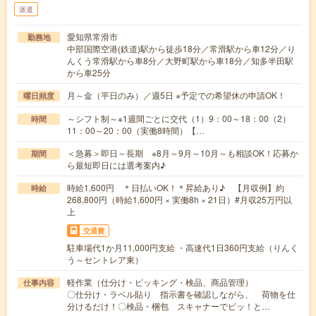
派遣
愛知県常滑市
勤務地
中部国際空港(鉄道)駅から徒歩18分／常滑駅から車12分／り
んくう常滑駅から車8分／大野町駅から車18分／知多半田駅
から車25分
月～金（平日のみ）／週5日 ※予定での希望休の申請OK！
曜日頻度
～シフト制～※1週間ごとに交代（1）9：00～18：00（2）
時間
11：00～20：00（実働8時間）【…
＜急募＞即日～長期 ※8月～9月～10月～も相談OK！応募か
期間
ら最短即日には選考案内♪
時給1,600円 ＊日払いOK！＊昇給あり♪ 【月収例】約
時給
268,800円（時給1,600円 × 実働8h × 21日）#月収25万円以
上
交通費
駐車場代1か月11,000円支給 ・高速代1日360円支給（りんく
う～セントレア東）
軽作業（仕分け・ピッキング・検品、商品管理）
仕事内容
〇仕分け・ラベル貼り 指示書を確認しながら、 荷物を仕
分けるだけ！〇検品・梱包 スキャナーでピッ！と…