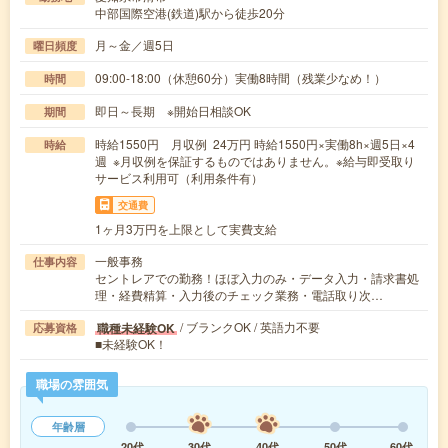
中部国際空港(鉄道)駅から徒歩20分
月～金／週5日
曜日頻度
09:00-18:00（休憩60分）実働8時間（残業少なめ！）
時間
即日～長期 ※開始日相談OK
期間
時給1550円 月収例 24万円 時給1550円×実働8h×週5日×4
時給
週 ※月収例を保証するものではありません。※給与即受取り
サービス利用可（利用条件有）
交通費
1ヶ月3万円を上限として実費支給
一般事務
仕事内容
セントレアでの勤務！ほぼ入力のみ・データ入力・請求書処
理・経費精算・入力後のチェック業務・電話取り次…
/ ブランクOK / 英語力不要
職種未経験OK
応募資格
■未経験OK！
職場の雰囲気
年齢層
20代
30代
40代
50代
60代