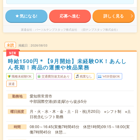
気になる!
応募へ進む
詳しく見る
派遣会社
パーソルテンプスタッフ株式会社 （旧テンプスタッフ株式会社）
未読
掲載日
2026/08/03
NEW
時給1500円＊【9月開始】未経験OK！あんし
ん長期！商品の運搬や検品業務
職種未経験OK
交通費別途支給あり
残業なし
WEB登録OK
派遣
愛知県常滑市
勤務地
中部国際空港(鉄道)駅から徒歩5分
月・火・水・木・金・土・日・祝(月20日) ※シフト制 ※土
曜日頻度
日祝含むシフト勤務
08:00～16:45(実働7時間45分 休憩1時間)09:15～18:00(実
時間
働7時間45分 休憩…