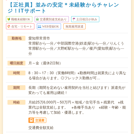
【正社員】並みの安定＊未経験からチャレン
ジ！ITサポート
職種未経験OK
交通費別途支給あり
土日祝日が休み
在宅・リモート
WEB登録OK
無期雇用派遣
愛知県常滑市
勤務地
常滑駅から---分／中部国際空港(鉄道)駅から---分／りんくう
常滑駅から---分／大野町駅から---分／榎戸(愛知県)駅から---
分
月～金（週休2日制）
曜日頻度
8：30～17：30（実働8時間）※勤務時間は就業先により異な
時間
る場合があります。◎フレックス勤務が可…
長期（期間を定めない雇用契約を当社と結びます）派遣先が
期間
変わっても雇用は継続！
月給25万6,000円～50万円＋地域／住宅手当＋残業代 ※残
時給
業代は全額支給します。 ※各種手当あり ※経験・年齢・能
力等を考慮して加給・優遇します。
交通費
交通費全額支給