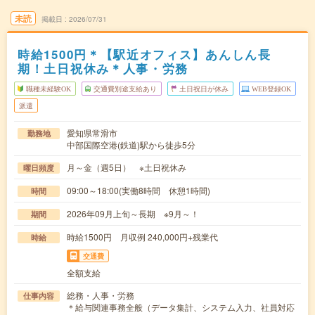
未読
掲載日
2026/07/31
時給1500円＊【駅近オフィス】あんしん長
期！土日祝休み＊人事・労務
職種未経験OK
交通費別途支給あり
土日祝日が休み
WEB登録OK
派遣
愛知県常滑市
勤務地
中部国際空港(鉄道)駅から徒歩5分
月～金（週5日） ※土日祝休み
曜日頻度
09:00～18:00(実働8時間 休憩1時間)
時間
2026年09月上旬～長期 ※9月～！
期間
時給1500円 月収例 240,000円+残業代
時給
交通費
全額支給
総務・人事・労務
仕事内容
＊給与関連事務全般（データ集計、システム入力、社員対応