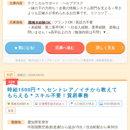
テクニカルサポート・ヘルプデスク
仕事内容
＜縁の下の力持ち！企業の情報システム部門を支える＞早さ
よりも正確さが求められるお仕事です。コツコツ丁…
/ ブランクOK / 英語力不要
職種未経験OK
応募資格
＜未経験、第二新卒OK！＞社会人経験、業界経験、資格は
問いません！※高卒以上の方（勉強内容は不問）▼…
気になる!
応募へ進む
詳しく見る
派遣会社
株式会社スタッフサービス エンジニアリング事業本部（無期雇用派遣）
未読
掲載日
2026/08/05
NEW
時給1500円＊＼セントレア／イチから教えて
もらえる＊スキル不要！貿易事務
職種未経験OK
交通費別途支給あり
土日祝日が休み
WEB登録OK
派遣
愛知県常滑市
勤務地
中部国際空港(鉄道)駅から徒歩15分／住吉町駅から車30分