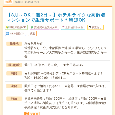
未読
掲載日
2026/07/30
【8月～OK！週2日～】ホテルライクな高齢者
マンションで生活サポート＊時短OK
職種未経験OK
交通費別途支給あり
土日祝日が休み
残業なし
WEB登録OK
派遣
愛知県常滑市
勤務地
常滑駅から---分／中部国際空港(鉄道)駅から---分／りんくう
常滑駅から---分／大野町駅から---分／榎戸(愛知県)駅から---
分
週2日～5日OK（月～金） ★土日休みOK
曜日頻度
★1日6時間～の時短シフトOK★スタート時間選べます！
時間
7:00～16:009:00～17:0011:…
開始日はご相談ください！ ★急募 ★職場が気に入れば、
期間
長期でも働けます！
無資格未経験：時給1300円～ 経験者：時給1550円～★日
時給
払い／週払い制度あり（月払いも選べます）※稼働開始時は
手続き完了次第のお支払いとなります。
交通費