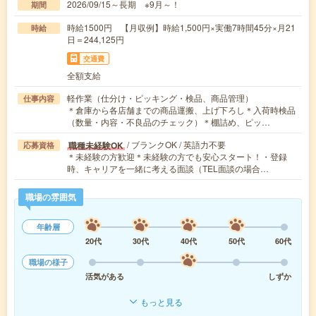
2026/09/15～長期 ※9月～！
期間
時給1500円 【月収例】時給1,500円×実働7時間45分×月21
時給
日＝244,125円
交通費
全額支給
軽作業（仕分け・ピッキング・検品、商品管理）
仕事内容
＊倉庫から各店舗までの商品運搬、上げ下ろし＊入荷時検品
（数量・内容・不良品のチェック）＊棚詰め、ピッ…
/ ブランクOK / 英語力不要
職種未経験OK
応募資格
＊未経験の方歓迎＊未経験の方でも安心スタート！・登録
時、キャリアを一緒に考える面談（TEL面談の場合…
職場の雰囲気
年齢層
20代
30代
40代
50代
60代
職場の様子
活気がある
しずか
もっと見る