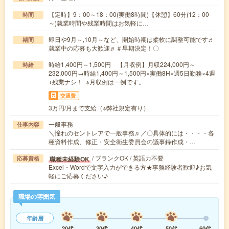
【定時】9：00～18：00(実働8時間)【休憩】60分(12：00
時間
～)就業時間や残業時間はお気軽に…
即日や9月～,10月～など、開始時期は柔軟に調整可能です♬
期間
就業中の応募も大歓迎♬＃早期決定！〇
時給1,400円～1,500円 【月収例】月収224,000円～
時給
232,000円→時給1,400円～1,500円×実働8H×週5日勤務×4週
+残業ナシ！ ※月収例は一例です。
交通費
3万円/月まで支給（※弊社規定有り）
一般事務
仕事内容
＼憧れのセントレアで一般事務♬／〇具体的には・・・・各
種資料作成、修正・安全衛生委員会の議事録作成・…
/ ブランクOK / 英語力不要
職種未経験OK
応募資格
Excel・Wordで文字入力ができる方★事務経験者歓迎♪お気
軽にご応募ください♪
職場の雰囲気
年齢層
20代
30代
40代
50代
60代