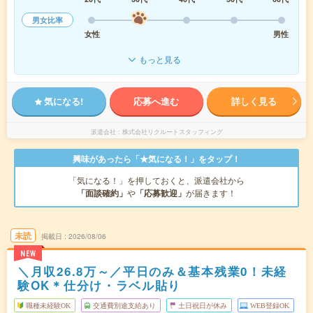
男女比率
女性
男性
もっと見る
気になる!
応募へ進む
詳しく見る
派遣会社
株式会社リクルートスタッフィング
興味があったら「★気になる！」をタップ！
「気になる！」を押しておくと、派遣会社から
「面談確約」
や
「応募歓迎」
が届きます！
未読
掲載日
2026/08/06
NEW
＼月収26.8万～／平日のみ＆基本残業0！未経
験OK＊仕分け・ラベル貼り
職種未経験OK
交通費別途支給あり
土日祝日が休み
WEB登録OK