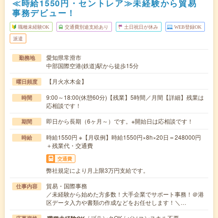
≪時給1550円・セントレア≫未経験から貿易
事務デビュー！
職種未経験OK
交通費別途支給あり
土日祝日が休み
WEB登録OK
派遣
愛知県常滑市
勤務地
中部国際空港(鉄道)駅から徒歩15分
【月火水木金】
曜日頻度
9:00～18:00(休憩60分)【残業】5時間／月間【詳細】残業は
時間
応相談です！
即日から長期（6ヶ月～）です。※開始日は応相談です！
期間
時給1550円 ※【月収例】時給1550円×8h×20日＝248000円
時給
＋残業代・交通費
交通費
弊社規定により月上限3万円支給です。
貿易・国際事務
仕事内容
／未経験から始めた方多数！大手企業でサポート事務！＠港
区データ入力や書類の作成などをお任せします！＼…
/ ブランクOK / パソコンスキル不要