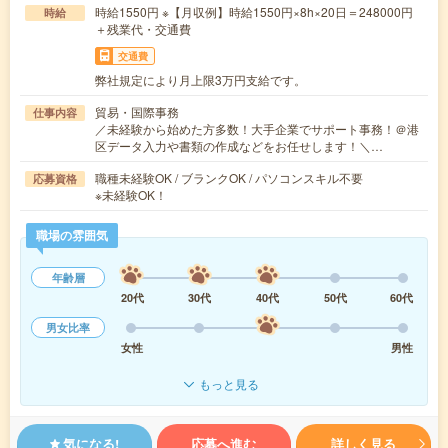
時給1550円 ※【月収例】時給1550円×8h×20日＝248000円
時給
＋残業代・交通費
交通費
弊社規定により月上限3万円支給です。
貿易・国際事務
仕事内容
／未経験から始めた方多数！大手企業でサポート事務！＠港
区データ入力や書類の作成などをお任せします！＼…
職種未経験OK / ブランクOK / パソコンスキル不要
応募資格
※未経験OK！
職場の雰囲気
年齢層
20代
30代
40代
50代
60代
男女比率
女性
男性
もっと見る
気になる!
応募へ進む
詳しく見る