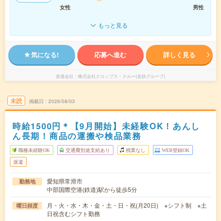
女性
男性
もっと見る
気になる!
応募へ進む
詳しく見る
派遣会社
株式会社クロップス・クルー(名鉄グループ)
未読
掲載日
2026/08/03
時給1500円＊【9月開始】未経験OK！あんし
ん長期！商品の運搬や検品業務
職種未経験OK
交通費別途支給あり
残業なし
WEB登録OK
派遣
愛知県常滑市
勤務地
中部国際空港(鉄道)駅から徒歩5分
月・火・水・木・金・土・日・祝(月20日) ※シフト制 ※土
曜日頻度
日祝含むシフト勤務