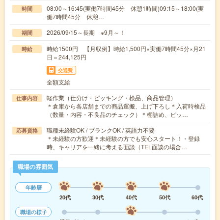
08:00～16:45(実働7時間45分 休憩1時間)09:15～18:00(実
時間
働7時間45分 休憩…
2026/09/15～長期 ※9月～！
期間
時給1500円 【月収例】時給1,500円×実働7時間45分×月21
時給
日＝244,125円
交通費
全額支給
軽作業（仕分け・ピッキング・検品、商品管理）
仕事内容
＊倉庫から各店舗までの商品運搬、上げ下ろし＊入荷時検品
（数量・内容・不良品のチェック）＊棚詰め、ピッ…
職種未経験OK / ブランクOK / 英語力不要
応募資格
＊未経験の方歓迎＊未経験の方でも安心スタート！・登録
時、キャリアを一緒に考える面談（TEL面談の場合…
職場の雰囲気
年齢層
20代
30代
40代
50代
60代
職場の様子