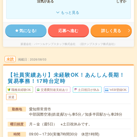
活気がある
しずか
もっと見る
気になる!
応募へ進む
詳しく見る
派遣会社
パーソルテンプスタッフ株式会社 （旧テンプスタッフ株式会社）
未読
掲載日
2026/08/03
【社員実績あり】未経験OK！あんしん長期！
貿易事務！17時台定時
職種未経験OK
交通費別途支給あり
土日祝日が休み
WEB登録OK
派遣
愛知県常滑市
勤務地
中部国際空港(鉄道)駅から車5分／知多半田駅から車28分
月～金（週5日） ※土日祝休みです。
曜日頻度
09:00～17:30(実働7時間30分 休憩1時間)
時間