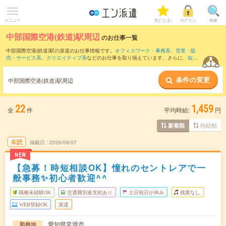
メニュー
気になる!
ログイン
検索
中部国際空港(鉄道)駅周辺
のお仕事一覧
中部国際空港(鉄道)駅の派遣のお仕事情報です。
オフィスワーク・事務系
、
営業・販
売・サービス系
、
クリエイティブ系
などのお仕事を取り揃えています。さらに、
短期
・
単発
などの期間や、
職種未経験OK
などのこだわり条件で絞り込んでいただけます。
条件の変更
また、
知多半田駅
・
半田駅
・
青山(愛知県)駅
・
住吉町駅
・
古見(愛知県)駅
など近隣駅の
中部国際空港(鉄道)駅周辺
お仕事もご確認いただけます。
22
1,459
全
件
平均時給:
円
時給順
新着順
未読
掲載日
2026/08/07
NEW
【急募！時短相談OK】憧れのセントレアで一
般事務✨初心者歓迎^^
職種未経験OK
交通費別途支給あり
土日祝日が休み
残業なし
WEB登録OK
派遣
愛知県常滑市
勤務地