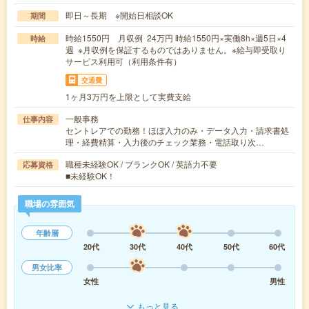
即日～長期 ※開始日相談OK
期間
時給1550円 月収例 24万円 時給1550円×実働8h×週5日×4
時給
週 ※月収例を保証するものではありません。※給与即受取り
サービス利用可（利用条件有）
交通費
1ヶ月3万円を上限として実費支給
一般事務
仕事内容
セントレアでの勤務！ほぼ入力のみ・データ入力・請求書処
理・経費精算・入力後のチェック業務・電話取り次…
職種未経験OK / ブランクOK / 英語力不要
応募資格
■未経験OK！
職場の雰囲気
年齢層
20代
30代
40代
50代
60代
男女比率
女性
男性
もっと見る