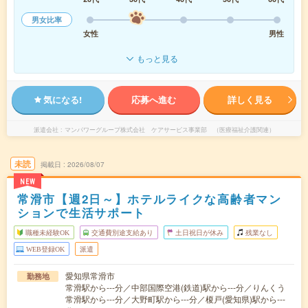
男女比率
女性
男性
もっと見る
気になる!
応募へ進む
詳しく見る
派遣会社
マンパワーグループ株式会社 ケアサービス事業部 （医療福祉介護関連）
未読
掲載日
2026/08/07
NEW
常滑市【週2日～】ホテルライクな高齢者マン
ションで生活サポート
職種未経験OK
交通費別途支給あり
土日祝日が休み
残業なし
WEB登録OK
派遣
愛知県常滑市
勤務地
常滑駅から---分／中部国際空港(鉄道)駅から---分／りんくう
常滑駅から---分／大野町駅から---分／榎戸(愛知県)駅から---