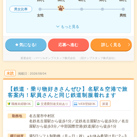
男女比率
女性
男性
もっと見る
気になる!
応募へ進む
詳しく見る
派遣会社
パーソルテンプスタッフ株式会社 （旧テンプスタッフ株式会社）
未読
掲載日
2026/08/04
【鉄道・乗り物好きさんぜひ】名駅＆空港で旅
客案内！駅員さんと同じ鉄道制服着れます
職種未経験OK
交通費別途支給あり
WEB登録OK
派遣
名古屋市中村区
勤務地
名鉄名古屋駅から徒歩1分／近鉄名古屋駅から徒歩3分／名古
屋駅から徒歩3分／中部国際空港(鉄道)駅から徒歩1分
週5日シフト制勤務（月～日・祝） ※お休み希望は月に2～3
曜日頻度