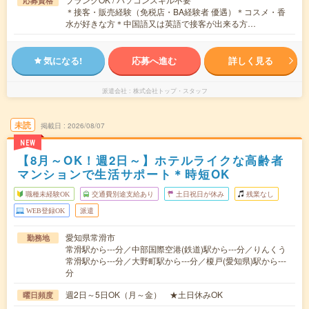
応募資格
＊接客・販売経験（免税店・BA経験者 優遇）＊コスメ・香
水が好きな方＊中国語又は英語で接客が出来る方…
気になる!
応募へ進む
詳しく見る
派遣会社
株式会社トップ・スタッフ
未読
掲載日
2026/08/07
NEW
【8月～OK！週2日～】ホテルライクな高齢者
マンションで生活サポート＊時短OK
職種未経験OK
交通費別途支給あり
土日祝日が休み
残業なし
WEB登録OK
派遣
愛知県常滑市
勤務地
常滑駅から---分／中部国際空港(鉄道)駅から---分／りんくう
常滑駅から---分／大野町駅から---分／榎戸(愛知県)駅から---
分
週2日～5日OK（月～金） ★土日休みOK
曜日頻度