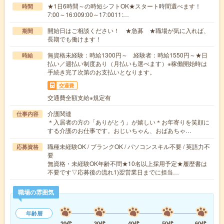
★1日6時間～の時短シフトOK★スタート時間選べます！
時間
7:00～16:009:00～17:0011:…
開始日はご相談ください！ ★急募 ★職場が気に入れば、
期間
長期でも働けます！
無資格未経験：時給1300円～ 経験者：時給1550円～★日
時給
払い／週払い制度あり（月払いも選べます）※稼働開始時は
手続き完了次第のお支払いとなります。
交通費
交通費全額支給※規定有
介護関連
仕事内容
＊入居者の方の「ありがとう」が嬉しい＊お年寄りを笑顔に
する介護のお仕事です。おじいちゃん、おばあちゃ…
職種未経験OK / ブランクOK / パソコンスキル不要 / 英語力不
応募資格
要
無資格・未経験OK年齢不問★10名以上採用予定★履歴書は
不要です▽応募後の流れ1)翌営業日までに担当…
職場の雰囲気
年齢層
20代
30代
40代
50代
60代