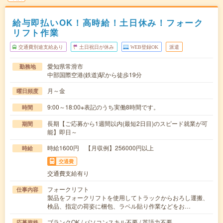
給与即払いOK！高時給！土日休み！フォーク
リフト作業
交通費別途支給あり
土日祝日が休み
WEB登録OK
派遣
愛知県常滑市
勤務地
中部国際空港(鉄道)駅から徒歩19分
月～金
曜日頻度
9:00～18:00※表記のうち実働8時間です。
時間
長期【ご応募から1週間以内(最短2日目)のスピード就業が可
期間
能】即日～
時給1600円 【月収例】256000円以上
時給
交通費
交通費支給有り
フォークリフト
仕事内容
製品をフォークリフトを使用してトラックからおろし運搬、
検品、指定の荷姿に梱包、ラベル貼り作業などをお…
ブランクOK / パソコンスキル不要 / 英語力不要
応募資格