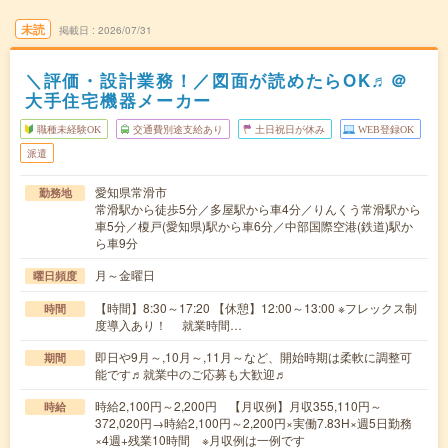
未読
掲載日
2026/07/31
＼評価・設計業務！／図面が読めたらOK♬＠
大手住宅機器メーカー
職種未経験OK
交通費別途支給あり
土日祝日が休み
WEB登録OK
派遣
愛知県常滑市
勤務地
常滑駅から徒歩5分／多屋駅から車4分／りんくう常滑駅から
車5分／榎戸(愛知県)駅から車6分／中部国際空港(鉄道)駅か
ら車9分
月～金曜日
曜日頻度
【時間】8:30～17:20 【休憩】12:00～13:00 ※フレックス制
時間
度導入あり！ 就業時間…
即日や9月～,10月～,11月～など、開始時期は柔軟に調整可
期間
能です♬就業中のご応募も大歓迎♬
時給2,100円～2,200円 【月収例】月収355,110円～
時給
372,020円→時給2,100円～2,200円×実働7.83H×週5日勤務
×4週+残業10時間 ※月収例は一例です