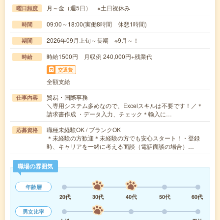
月～金（週5日） ※土日祝休み
曜日頻度
09:00～18:00(実働8時間 休憩1時間)
時間
2026年09月上旬～長期 ※9月～！
期間
時給1500円 月収例 240,000円+残業代
時給
交通費
全額支給
貿易・国際事務
仕事内容
＼専用システム多めなので、Excelスキルは不要です！／＊
請求書作成 ・データ入力、チェック＊輸入に…
職種未経験OK / ブランクOK
応募資格
＊未経験の方歓迎＊未経験の方でも安心スタート！・登録
時、キャリアを一緒に考える面談（電話面談の場合）…
職場の雰囲気
年齢層
20代
30代
40代
50代
60代
男女比率