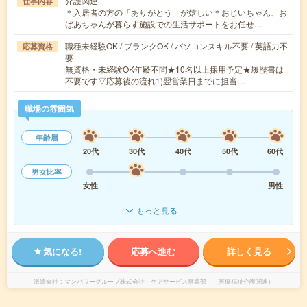
介護関連
仕事内容
＊入居者の方の「ありがとう」が嬉しい＊おじいちゃん、お
ばあちゃんが暮らす施設での生活サポートをお任せ…
職種未経験OK / ブランクOK / パソコンスキル不要 / 英語力不
応募資格
要
無資格・未経験OK年齢不問★10名以上採用予定★履歴書は
不要です▽応募後の流れ1)翌営業日までに担当…
職場の雰囲気
年齢層
20代
30代
40代
50代
60代
男女比率
女性
男性
もっと見る
気になる!
応募へ進む
詳しく見る
派遣会社
マンパワーグループ株式会社 ケアサービス事業部 （医療福祉介護関連）