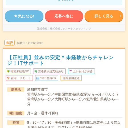
気になる!
応募へ進む
詳しく見る
派遣会社
株式会社リクルートスタッフィング
未読
掲載日
2026/08/05
【正社員】並みの安定＊未経験からチャレン
ジ！ITサポート
職種未経験OK
交通費別途支給あり
土日祝日が休み
在宅・リモート
WEB登録OK
無期雇用派遣
愛知県常滑市
勤務地
常滑駅から---分／中部国際空港(鉄道)駅から---分／りんくう
常滑駅から---分／大野町駅から---分／榎戸(愛知県)駅から---
分
月～金（週休2日制）
曜日頻度
8：30～17：30（実働8時間）※勤務時間は就業先により異な
時間
る場合があります。◎フレックス勤務が可…