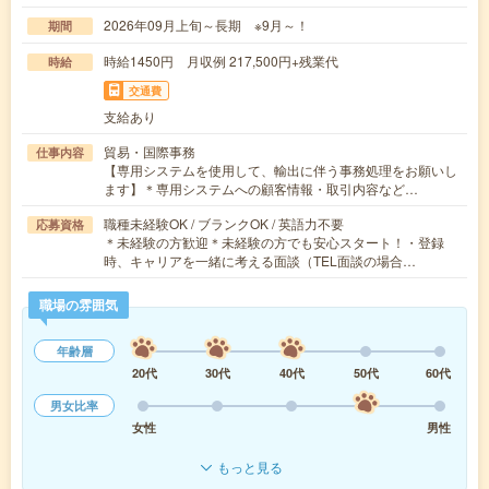
2026年09月上旬～長期 ※9月～！
期間
時給1450円 月収例 217,500円+残業代
時給
交通費
支給あり
貿易・国際事務
仕事内容
【専用システムを使用して、輸出に伴う事務処理をお願いし
ます】＊専用システムへの顧客情報・取引内容など…
職種未経験OK / ブランクOK / 英語力不要
応募資格
＊未経験の方歓迎＊未経験の方でも安心スタート！・登録
時、キャリアを一緒に考える面談（TEL面談の場合…
職場の雰囲気
年齢層
20代
30代
40代
50代
60代
男女比率
女性
男性
もっと見る