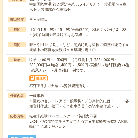
中部国際空港(鉄道)駅から徒歩5分／りんくう常滑駅から車
10分／常滑駅から車12分
月～金曜日
曜日頻度
【定時】9：00～18：00(実働8時間)【休憩】60分(12：00
時間
～)就業時間や残業時間はお気軽に…
即日や9月～,10月～など、開始時期は柔軟に調整可能です♬
期間
就業中の応募も大歓迎♬＃早期決定！〇
時給1,400円～1,500円 【月収例】月収224,000円～
時給
232,000円→時給1,400円～1,500円×実働8H×週5日勤務×4週
+残業ナシ！ ※月収例は一例です。
交通費
3万円/月まで支給（※弊社規定有り）
一般事務
仕事内容
＼憧れのセントレアで一般事務♬／〇具体的には・・・・各
種資料作成、修正・安全衛生委員会の議事録作成・…
職種未経験OK / ブランクOK / 英語力不要
応募資格
Excel・Wordで文字入力ができる方★事務経験者歓迎♪お気
軽にご応募ください♪