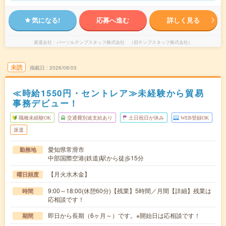
気になる!
応募へ進む
詳しく見る
派遣会社
パーソルテンプスタッフ株式会社 （旧テンプスタッフ株式会社）
未読
掲載日
2026/08/03
≪時給1550円・セントレア≫未経験から貿易
事務デビュー！
職種未経験OK
交通費別途支給あり
土日祝日が休み
WEB登録OK
派遣
愛知県常滑市
勤務地
中部国際空港(鉄道)駅から徒歩15分
【月火水木金】
曜日頻度
9:00～18:00(休憩60分)【残業】5時間／月間【詳細】残業は
時間
応相談です！
即日から長期（6ヶ月～）です。※開始日は応相談です！
期間