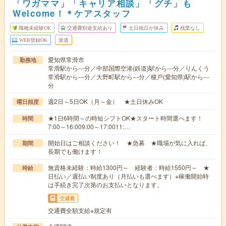
「ワガママ」「キャリア相談」「グチ」も
Welcome！＊ケアスタッフ
職種未経験OK
交通費別途支給あり
土日祝日が休み
残業なし
WEB登録OK
派遣
愛知県常滑市
勤務地
常滑駅から---分／中部国際空港(鉄道)駅から---分／りんくう
常滑駅から---分／大野町駅から---分／榎戸(愛知県)駅から---
分
週2日～5日OK（月～金） ★土日休みOK
曜日頻度
★1日6時間～の時短シフトOK★スタート時間選べます！
時間
7:00～16:009:00～17:0011:…
開始日はご相談ください！ ★急募 ★職場が気に入れば、
期間
長期でも働けます！
無資格未経験：時給1300円～ 経験者：時給1550円～ ★
時給
日払い／週払い制度あり（月払いも選べます）※稼働開始時
は手続き完了次第のお支払いとなります。
交通費
交通費全額支給※規定有