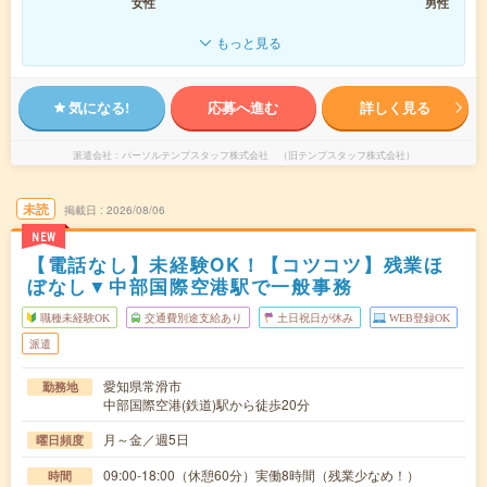
女性
男性
もっと見る
気になる!
応募へ進む
詳しく見る
派遣会社
パーソルテンプスタッフ株式会社 （旧テンプスタッフ株式会社）
未読
掲載日
2026/08/06
NEW
【電話なし】未経験OK！【コツコツ】残業ほ
ぼなし▼中部国際空港駅で一般事務
職種未経験OK
交通費別途支給あり
土日祝日が休み
WEB登録OK
派遣
愛知県常滑市
勤務地
中部国際空港(鉄道)駅から徒歩20分
月～金／週5日
曜日頻度
09:00-18:00（休憩60分）実働8時間（残業少なめ！）
時間