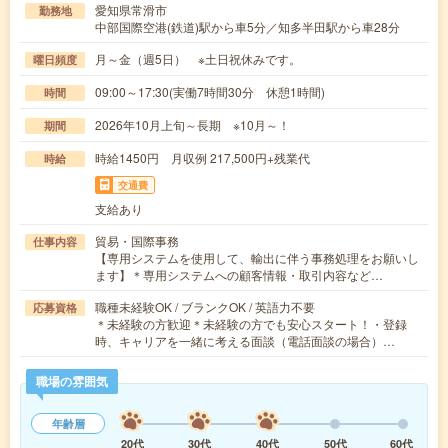
愛知県常滑市
勤務地
中部国際空港(鉄道)駅から車5分／知多半田駅から車28分
月～金（週5日） ※土日祝休みです。
曜日頻度
09:00～17:30(実働7時間30分 休憩1時間)
時間
2026年10月上旬～長期 ※10月～！
期間
時給1450円 月収例 217,500円+残業代
時給
交通費
支給あり
貿易・国際事務
仕事内容
【専用システムを使用して、輸出に伴う事務処理をお願いし
ます】＊専用システムへの顧客情報・取引内容など…
職種未経験OK / ブランクOK / 英語力不要
応募資格
＊未経験の方歓迎＊未経験の方でも安心スタート！・登録
時、キャリアを一緒に考える面談（電話面談の場合）…
職場の雰囲気
年齢層
20代
30代
40代
50代
60代