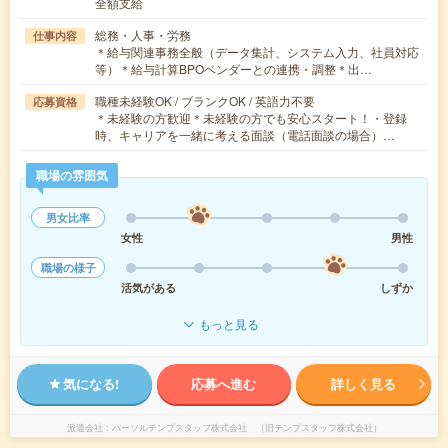
全額支給
総務・人事・労務
仕事内容
＊給与関連事務全般（データ集計、システム入力、社員対応
等）＊給与計算BPOベンダーとの連携・調整＊出…
職種未経験OK / ブランクOK / 英語力不要
応募資格
＊未経験の方歓迎＊未経験の方でも安心スタート！・登録
時、キャリアを一緒に考える面談（電話面談の場合）…
職場の雰囲気
男女比率
女性
男性
職場の様子
活気がある
しずか
もっと見る
気になる!
応募へ進む
詳しく見る
派遣会社
パーソルテンプスタッフ株式会社 （旧テンプスタッフ株式会社）