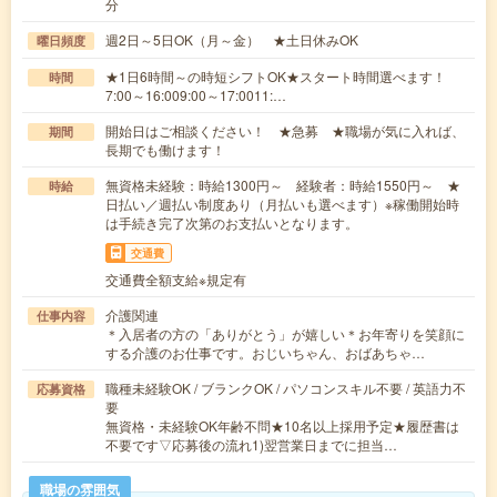
分
週2日～5日OK（月～金） ★土日休みOK
曜日頻度
★1日6時間～の時短シフトOK★スタート時間選べます！
時間
7:00～16:009:00～17:0011:…
開始日はご相談ください！ ★急募 ★職場が気に入れば、
期間
長期でも働けます！
無資格未経験：時給1300円～ 経験者：時給1550円～ ★
時給
日払い／週払い制度あり（月払いも選べます）※稼働開始時
は手続き完了次第のお支払いとなります。
交通費
交通費全額支給※規定有
介護関連
仕事内容
＊入居者の方の「ありがとう」が嬉しい＊お年寄りを笑顔に
する介護のお仕事です。おじいちゃん、おばあちゃ…
職種未経験OK / ブランクOK / パソコンスキル不要 / 英語力不
応募資格
要
無資格・未経験OK年齢不問★10名以上採用予定★履歴書は
不要です▽応募後の流れ1)翌営業日までに担当…
職場の雰囲気