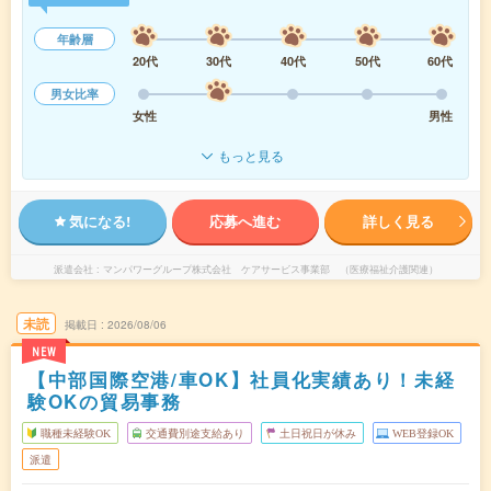
年齢層
20代
30代
40代
50代
60代
男女比率
女性
男性
もっと見る
気になる!
応募へ進む
詳しく見る
派遣会社
マンパワーグループ株式会社 ケアサービス事業部 （医療福祉介護関連）
未読
掲載日
2026/08/06
NEW
【中部国際空港/車OK】社員化実績あり！未経
験OKの貿易事務
職種未経験OK
交通費別途支給あり
土日祝日が休み
WEB登録OK
派遣