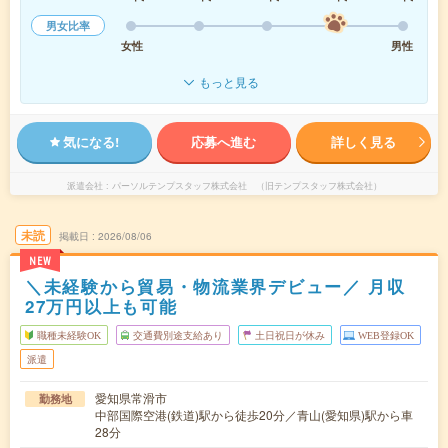
男女比率
女性
男性
もっと見る
気になる!
応募へ進む
詳しく見る
派遣会社
パーソルテンプスタッフ株式会社 （旧テンプスタッフ株式会社）
未読
掲載日
2026/08/06
NEW
＼未経験から貿易・物流業界デビュー／ 月収
27万円以上も可能
職種未経験OK
交通費別途支給あり
土日祝日が休み
WEB登録OK
派遣
愛知県常滑市
勤務地
中部国際空港(鉄道)駅から徒歩20分／青山(愛知県)駅から車
28分