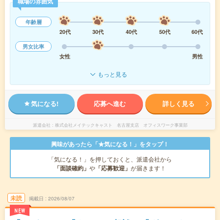
職場の雰囲気
年齢層
20代
30代
40代
50代
60代
男女比率
女性
男性
もっと見る
気になる!
応募へ進む
詳しく見る
派遣会社
株式会社メイテックキャスト 名古屋支店 オフィスワーク事業部
興味があったら「★気になる！」をタップ！
「気になる！」を押しておくと、派遣会社から
「面談確約」
や
「応募歓迎」
が届きます！
未読
掲載日
2026/08/07
NEW