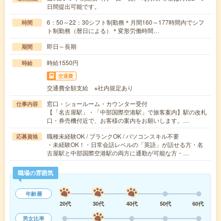
日間提出可能です。
6：50～22：30シフト制勤務＊月間160～177時間内でシフ
時間
ト制勤務（暦日による）＊変形労働時間…
即日～長期
期間
時給1550円
時給
交通費
交通費全額支給 ※社内規定あり
窓口・ショールーム・カウンター受付
仕事内容
【「名古屋駅」・「中部国際空港駅」で旅客案内】駅の改札
口・券売機付近で、お客様の案内をお願いします。…
職種未経験OK / ブランクOK / パソコンスキル不要
応募資格
・未経験OK！・日常会話レベルの「英語」が話せる方・名
古屋駅と中部国際空港駅の両方に通勤が可能な方・…
職場の雰囲気
年齢層
20代
30代
40代
50代
60代
男女比率