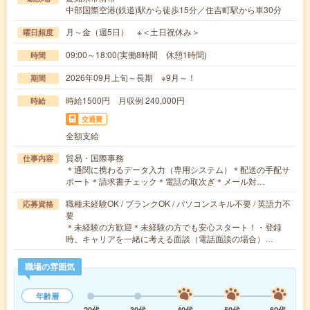
中部国際空港(鉄道)駅から徒歩15分／住吉町駅から車30分
月～金（週5日） ※＜土日祝休み＞
曜日頻度
09:00～18:00(実働8時間 休憩1時間)
時間
2026年09月上旬～長期 ※9月～！
期間
時給1500円 月収例 240,000円
時給
交通費
全額支給
貿易・国際事務
仕事内容
＊通関に携わるデータ入力（専用システム）＊配送の手配サ
ポート＊請求書チェック＊電話の取次ぎ＊メール対…
職種未経験OK / ブランクOK / パソコンスキル不要 / 英語力不
応募資格
要
＊未経験の方歓迎＊未経験の方でも安心スタート！・登録
時、キャリアを一緒に考える面談（電話面談の場合）…
職場の雰囲気
年齢層
20代
30代
40代
50代
60代