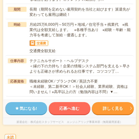
長期（期間を定めない雇用契約を当社と結びます）派遣先が
期間
変わっても雇用は継続！
月給25万6,000円～50万円＋地域／住宅手当＋残業代 ※残
時給
業代は全額支給します。 ※各種手当あり ※経験・年齢・能
力等を考慮して加給・優遇します。
交通費
交通費全額支給
テクニカルサポート・ヘルプデスク
仕事内容
＜縁の下の力持ち！企業の情報システム部門を支える＞早さ
よりも正確さが求められるお仕事です。コツコツ丁…
職種未経験OK / ブランクOK / 英語力不要
応募資格
＜未経験、第二新卒OK！＞社会人経験、業界経験、資格は
問いません！※高卒以上の方（勉強内容は不問）▼…
気になる!
応募へ進む
詳しく見る
派遣会社
株式会社スタッフサービス エンジニアリング事業本部（無期雇用派遣）
未読