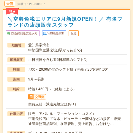
未読
掲載日
2026/08/07
NEW
＼空港免税エリアに9月新規OPEN！／ 有名ブ
ランドの店頭販売スタッフ
交通費別途支給あり
WEB登録OK
派遣
愛知県常滑市
勤務地
中部国際空港(鉄道)駅から徒歩5分
土日祝日を含む週5日程度のシフト制
曜日頻度
7:00～20:00の間のシフト制（実働 7:30/休憩1:00）
時間
9月～長期
期間
時給1,450円～（経験による）
時給
交通費
実費支給（派遣先規定はあり）
販売（アパレル・ファッション・コスメ）
仕事内容
空港免税店にて香水・ビューティー商材などの接客・販売、
通訳業務商品陳列、在庫管理、売上報告、片付けな…
ブランクOK / パソコンスキル不要