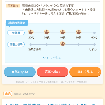
職種未経験OK / ブランクOK / 英語力不要
応募資格
＊未経験の方歓迎＊未経験の方でも安心スタート！・登録
時、キャリアを一緒に考える面談（TEL面談の場合…
職場の雰囲気
年齢層
20代
30代
40代
50代
60代
職場の様子
活気がある
しずか
もっと見る
気になる!
応募へ進む
詳しく見る
派遣会社
パーソルテンプスタッフ株式会社 （旧テンプスタッフ株式会社）
未読
掲載日
2026/07/31