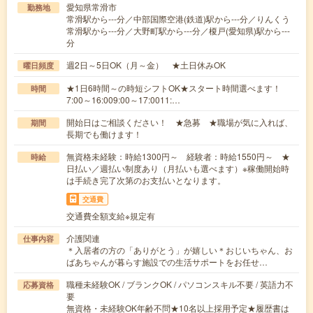
愛知県常滑市
勤務地
常滑駅から---分／中部国際空港(鉄道)駅から---分／りんくう
常滑駅から---分／大野町駅から---分／榎戸(愛知県)駅から---
分
週2日～5日OK（月～金） ★土日休みOK
曜日頻度
★1日6時間～の時短シフトOK★スタート時間選べます！
時間
7:00～16:009:00～17:0011:…
開始日はご相談ください！ ★急募 ★職場が気に入れば、
期間
長期でも働けます！
無資格未経験：時給1300円～ 経験者：時給1550円～ ★
時給
日払い／週払い制度あり（月払いも選べます）※稼働開始時
は手続き完了次第のお支払いとなります。
交通費
交通費全額支給※規定有
介護関連
仕事内容
＊入居者の方の「ありがとう」が嬉しい＊おじいちゃん、お
ばあちゃんが暮らす施設での生活サポートをお任せ…
職種未経験OK / ブランクOK / パソコンスキル不要 / 英語力不
応募資格
要
無資格・未経験OK年齢不問★10名以上採用予定★履歴書は