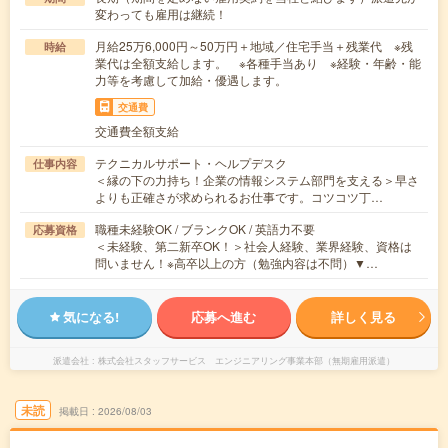
変わっても雇用は継続！
月給25万6,000円～50万円＋地域／住宅手当＋残業代 ※残
時給
業代は全額支給します。 ※各種手当あり ※経験・年齢・能
力等を考慮して加給・優遇します。
交通費
交通費全額支給
テクニカルサポート・ヘルプデスク
仕事内容
＜縁の下の力持ち！企業の情報システム部門を支える＞早さ
よりも正確さが求められるお仕事です。コツコツ丁…
職種未経験OK / ブランクOK / 英語力不要
応募資格
＜未経験、第二新卒OK！＞社会人経験、業界経験、資格は
問いません！※高卒以上の方（勉強内容は不問）▼…
気になる!
応募へ進む
詳しく見る
派遣会社
株式会社スタッフサービス エンジニアリング事業本部（無期雇用派遣）
未読
掲載日
2026/08/03