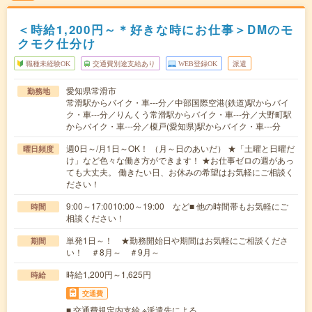
＜時給1,200円～＊好きな時にお仕事＞DMのモ
クモク仕分け
職種未経験OK
交通費別途支給あり
WEB登録OK
派遣
愛知県常滑市
勤務地
常滑駅からバイク・車---分／中部国際空港(鉄道)駅からバイ
ク・車---分／りんくう常滑駅からバイク・車---分／大野町駅
からバイク・車---分／榎戸(愛知県)駅からバイク・車---分
週0日～/月1日～OK！ （月～日のあいだ） ★「土曜と日曜だ
曜日頻度
け」など色々な働き方ができます！ ★お仕事ゼロの週があっ
ても大丈夫。 働きたい日、お休みの希望はお気軽にご相談く
ださい！
9:00～17:0010:00～19:00 など■ 他の時間帯もお気軽にご
時間
相談ください！
単発1日～！ ★勤務開始日や期間はお気軽にご相談くださ
期間
い！ ＃8月～ ＃9月～
時給1,200円～1,625円
時給
交通費
■ 交通費規定内支給 ※派遣先による