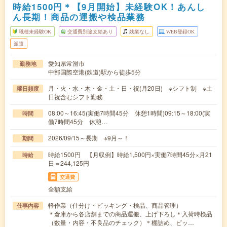
時給1500円＊【9月開始】未経験OK！あんし
ん長期！商品の運搬や検品業務
職種未経験OK
交通費別途支給あり
残業なし
WEB登録OK
派遣
愛知県常滑市
勤務地
中部国際空港(鉄道)駅から徒歩5分
月・火・水・木・金・土・日・祝(月20日) ※シフト制 ※土
曜日頻度
日祝含むシフト勤務
08:00～16:45(実働7時間45分 休憩1時間)09:15～18:00(実
時間
働7時間45分 休憩…
2026/09/15～長期 ※9月～！
期間
時給1500円 【月収例】時給1,500円×実働7時間45分×月21
時給
日＝244,125円
交通費
全額支給
軽作業（仕分け・ピッキング・検品、商品管理）
仕事内容
＊倉庫から各店舗までの商品運搬、上げ下ろし＊入荷時検品
（数量・内容・不良品のチェック）＊棚詰め、ピッ…