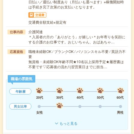
日払い／週払い制度あり（月払いも選べます）※稼働開始時
は手続き完了次第のお支払いとなります。
交通費
交通費全額支給※規定有
介護関連
仕事内容
＊入居者の方の「ありがとう」が嬉しい＊お年寄りを笑顔に
する介護のお仕事です。おじいちゃん、おばあちゃ…
職種未経験OK / ブランクOK / パソコンスキル不要 / 英語力不
応募資格
要
無資格・未経験OK年齢不問★10名以上採用予定★履歴書は
不要です▽応募後の流れ1)翌営業日までに担当…
職場の雰囲気
年齢層
20代
30代
40代
50代
60代
男女比率
女性
男性
もっと見る