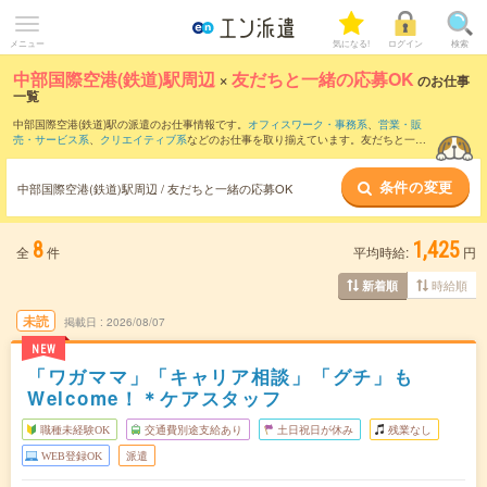
メニュー
気になる!
ログイン
検索
中部国際空港(鉄道)駅周辺
×
友だちと一緒の応募OK
のお仕事
一覧
中部国際空港(鉄道)駅の派遣のお仕事情報です。
オフィスワーク・事務系
、
営業・販
売・サービス系
、
クリエイティブ系
などのお仕事を取り揃えています。友だちと一緒
の応募OKの条件の他に、
交通費別途支給あり
、
職種未経験OK
、
10名以上の大量募集
などのこだわり条件も取り揃えています。
条件の変更
中部国際空港(鉄道)駅周辺 / 友だちと一緒の応募OK
8
1,425
全
件
平均時給:
円
時給順
新着順
未読
掲載日
2026/08/07
NEW
「ワガママ」「キャリア相談」「グチ」も
Welcome！＊ケアスタッフ
職種未経験OK
交通費別途支給あり
土日祝日が休み
残業なし
WEB登録OK
派遣