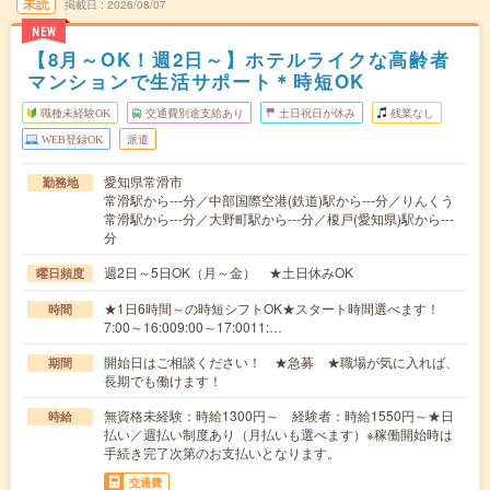
未読
掲載日
2026/08/07
NEW
【8月～OK！週2日～】ホテルライクな高齢者
マンションで生活サポート＊時短OK
職種未経験OK
交通費別途支給あり
土日祝日が休み
残業なし
WEB登録OK
派遣
愛知県常滑市
勤務地
常滑駅から---分／中部国際空港(鉄道)駅から---分／りんくう
常滑駅から---分／大野町駅から---分／榎戸(愛知県)駅から---
分
週2日～5日OK（月～金） ★土日休みOK
曜日頻度
★1日6時間～の時短シフトOK★スタート時間選べます！
時間
7:00～16:009:00～17:0011:…
開始日はご相談ください！ ★急募 ★職場が気に入れば、
期間
長期でも働けます！
無資格未経験：時給1300円～ 経験者：時給1550円～★日
時給
払い／週払い制度あり（月払いも選べます）※稼働開始時は
手続き完了次第のお支払いとなります。
交通費