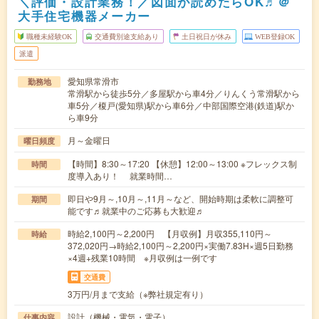
＼評価・設計業務！／図面が読めたらOK♬＠
大手住宅機器メーカー
職種未経験OK
交通費別途支給あり
土日祝日が休み
WEB登録OK
派遣
愛知県常滑市
勤務地
常滑駅から徒歩5分／多屋駅から車4分／りんくう常滑駅から
車5分／榎戸(愛知県)駅から車6分／中部国際空港(鉄道)駅か
ら車9分
月～金曜日
曜日頻度
【時間】8:30～17:20 【休憩】12:00～13:00 ※フレックス制
時間
度導入あり！ 就業時間…
即日や9月～,10月～,11月～など、開始時期は柔軟に調整可
期間
能です♬就業中のご応募も大歓迎♬
時給2,100円～2,200円 【月収例】月収355,110円～
時給
372,020円→時給2,100円～2,200円×実働7.83H×週5日勤務
×4週+残業10時間 ※月収例は一例です
交通費
3万円/月まで支給（※弊社規定有り）
設計（機械・電気・電子）
仕事内容