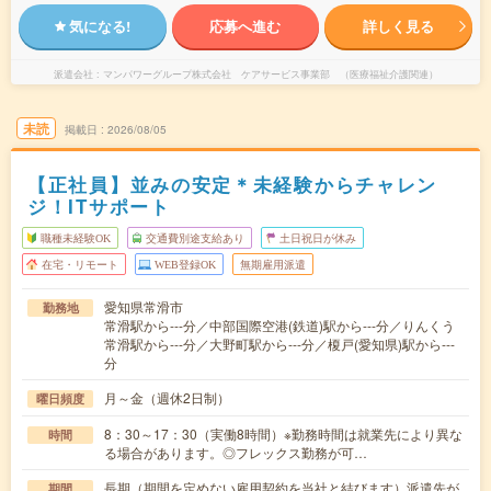
気になる!
応募へ進む
詳しく見る
派遣会社
マンパワーグループ株式会社 ケアサービス事業部 （医療福祉介護関連）
未読
掲載日
2026/08/05
【正社員】並みの安定＊未経験からチャレン
ジ！ITサポート
職種未経験OK
交通費別途支給あり
土日祝日が休み
在宅・リモート
WEB登録OK
無期雇用派遣
愛知県常滑市
勤務地
常滑駅から---分／中部国際空港(鉄道)駅から---分／りんくう
常滑駅から---分／大野町駅から---分／榎戸(愛知県)駅から---
分
月～金（週休2日制）
曜日頻度
8：30～17：30（実働8時間）※勤務時間は就業先により異な
時間
る場合があります。◎フレックス勤務が可…
長期（期間を定めない雇用契約を当社と結びます）派遣先が
期間