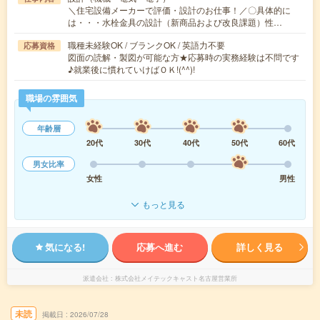
＼住宅設備メーカーで評価・設計のお仕事！／〇具体的に
は・・・水栓金具の設計（新商品および改良課題）性…
職種未経験OK / ブランクOK / 英語力不要
応募資格
図面の読解・製図が可能な方★応募時の実務経験は不問です
♪就業後に慣れていけばＯＫ!(^^)!
職場の雰囲気
年齢層
20代
30代
40代
50代
60代
男女比率
女性
男性
もっと見る
気になる!
応募へ進む
詳しく見る
派遣会社
株式会社メイテックキャスト名古屋営業所
未読
掲載日
2026/07/28