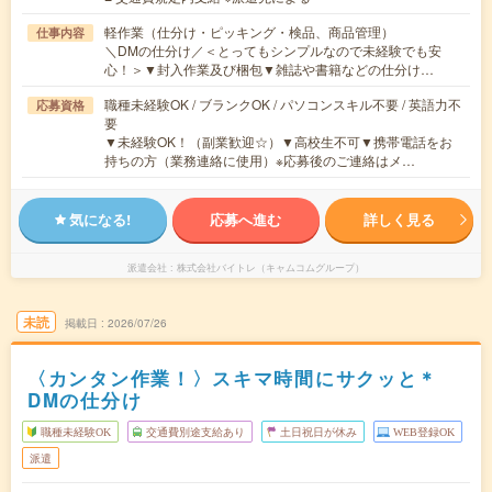
軽作業（仕分け・ピッキング・検品、商品管理）
仕事内容
＼DMの仕分け／＜とってもシンプルなので未経験でも安
心！＞▼封入作業及び梱包▼雑誌や書籍などの仕分け…
職種未経験OK / ブランクOK / パソコンスキル不要 / 英語力不
応募資格
要
▼未経験OK！（副業歓迎☆）▼高校生不可▼携帯電話をお
持ちの方（業務連絡に使用）※応募後のご連絡はメ…
気になる!
応募へ進む
詳しく見る
派遣会社
株式会社バイトレ（キャムコムグループ）
未読
掲載日
2026/07/26
〈カンタン作業！〉スキマ時間にサクッと＊
DMの仕分け
職種未経験OK
交通費別途支給あり
土日祝日が休み
WEB登録OK
派遣