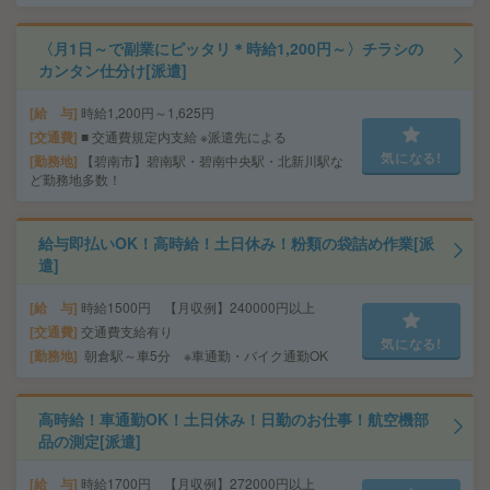
〈月1日～で副業にピッタリ＊時給1,200円～〉チラシの
カンタン仕分け[派遣]
給 与
時給1,200円～1,625円
交通費
■ 交通費規定内支給 ※派遣先による
気になる!
勤務地
【碧南市】碧南駅・碧南中央駅・北新川駅な
ど勤務地多数！
給与即払いOK！高時給！土日休み！粉類の袋詰め作業[派
遣]
給 与
時給1500円 【月収例】240000円以上
交通費
交通費支給有り
気になる!
勤務地
朝倉駅～車5分 ※車通勤・バイク通勤OK
高時給！車通勤OK！土日休み！日勤のお仕事！航空機部
品の測定[派遣]
給 与
時給1700円 【月収例】272000円以上