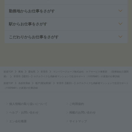
勤務地からお仕事をさがす
駅からお仕事をさがす
こだわりからお仕事をさがす
派遣TOP
東海
愛知県
常滑市
マンパワーグループ株式会社 ケアサービス事業部 （医療福祉介護関
連）
常滑市【週2日～】ホテルライクな高齢者マンションで生活サポート（110376461）の派遣の仕事詳細
派遣TOP
名鉄常滑線
榎戸(愛知県)駅
常滑市【週2日～】ホテルライクな高齢者マンションで生活サポート
（110376461）の派遣の仕事詳細
個人情報の取り扱いについて
ご利用規約
ヘルプ・お問い合わせ
掲載のお問い合わせ
エン会社概要
サイトマップ