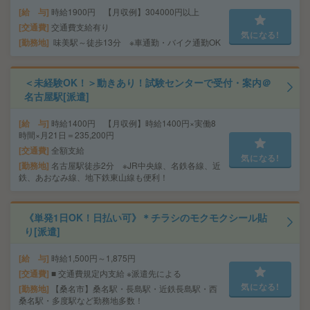
給 与
時給1900円 【月収例】304000円以上
交通費
交通費支給有り
気になる!
勤務地
味美駅～徒歩13分 ※車通勤・バイク通勤OK
＜未経験OK！＞動きあり！試験センターで受付・案内＠
名古屋駅[派遣]
給 与
時給1400円 【月収例】時給1400円×実働8
時間×月21日＝235,200円
交通費
全額支給
気になる!
勤務地
名古屋駅徒歩2分 ※JR中央線、名鉄各線、近
鉄、あおなみ線、地下鉄東山線も便利！
《単発1日OK！日払い可》＊チラシのモクモクシール貼
り[派遣]
給 与
時給1,500円～1,875円
交通費
■ 交通費規定内支給 ※派遣先による
気になる!
勤務地
【桑名市】桑名駅・長島駅・近鉄長島駅・西
桑名駅・多度駅など勤務地多数！