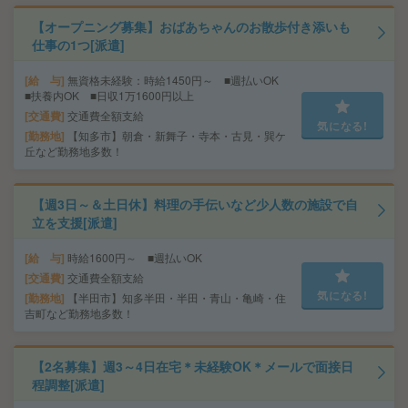
【オープニング募集】おばあちゃんのお散歩付き添いも
仕事の1つ[派遣]
給 与
無資格未経験：時給1450円～ ■週払いOK
■扶養内OK ■日収1万1600円以上
交通費
交通費全額支給
気になる!
勤務地
【知多市】朝倉・新舞子・寺本・古見・巽ケ
丘など勤務地多数！
【週3日～＆土日休】料理の手伝いなど少人数の施設で自
立を支援[派遣]
給 与
時給1600円～ ■週払いOK
交通費
交通費全額支給
気になる!
勤務地
【半田市】知多半田・半田・青山・亀崎・住
吉町など勤務地多数！
【2名募集】週3～4日在宅＊未経験OK＊メールで面接日
程調整[派遣]