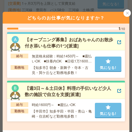
交通費
1ヶ月3万円を上限として実費支給
気になる!
勤務地
三河線 豊田市 バス58分 三河線 土橋(愛
知県) バス75分 ※車通勤可能
どちらのお仕事が気になりますか？
1
/10
週4日＊10-15時の時短勤務！時給1500円以上！非営利団
体で事務アシスタント[派遣]
【オープニング募集】おばあちゃんのお散歩
付き添いも仕事の1つ[派遣]
給 与
時給1500円～1600円＋交 【月収例】120,0
00円～ ■給与の前払いが可能な速払いサービスあり
無資格未経験：時給1450円～ ■週払
給与
交通費
交通費支給あり
いOK ■扶養内OK ■日収1万1600円
気になる!
以上
勤務地
愛知県名古屋市中区 中央本線（東海） 金山
【知多市】朝倉・新舞子・寺本・古
気になる!
勤務地
（愛知）駅徒歩6分
見・巽ケ丘など勤務地多数！
【週3日～＆土日休】料理の手伝いなど少人
時給1550円＊【こつこつデータの取りまとめ業務】超大
数の施設で自立を支援[派遣]
手で事務サポ＠高浜市[派遣]
時給1600円～ ■週払いOK
給与
給 与
時給1550円 月収例 248,000円
【半田市】知多半田・半田・青山・亀
勤務地
交通費
全額支給
気になる!
崎・住吉町など勤務地多数！
気になる!
勤務地
吉浜駅車5分、刈谷駅車17分 ※刈谷・安城・
高浜・東浦・知立からも便利です（無料駐車場有）