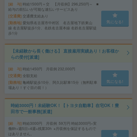
給 与
時給1500円＋交 【月収例】296,250円～ ■
給与の前払いが可能な速払いサービスあり
交通費
交通費支給あり
気になる!
勤務地
愛知県名古屋市中村区 名古屋地下鉄東山
線 名古屋駅徒歩1分、名鉄名古屋本線 名鉄名古屋駅徒
歩1分
【未経験から長く働ける】 直接雇用実績あり！お客様か
らの受付[派遣]
給 与
時給1450円 月収例 232,000円
交通費
全額支給
気になる!
勤務地
亀崎駅徒歩10分、阿久比駅車15分（無料駐車
場あり！すぐ目の前！）
時給3000円！未経験OK！【トヨタ自動車】在宅OK！豊
田市で一般事務[派遣]
給 与
時給3000円 月収例 59万円 時給3000円×実
働8h×週5日×4週+残業30h ※月収例を保証するもので
はありません。