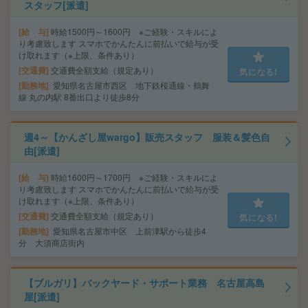
スタッフ[派遣]
給 与
時給1500円～1600円 ※ご経験・スキルによ
り考慮致します スマホでかんたんに前払いで給与が受
け取れます（※上限、条件あり）
交通費
交通費全額支給（規定あり）
気になる!
勤務地
愛知県名古屋市西区 地下鉄桜通線・鶴舞
線 丸の内駅 8番出口より徒歩8分
週4～【かんざし屋wargo】販売スタッフ 服装＆髪色自
由[派遣]
給 与
時給1600円～1700円 ※ご経験・スキルによ
り考慮致します スマホでかんたんに前払いで給与が受
け取れます（※上限、条件あり）
交通費
交通費全額支給（規定あり）
気になる!
勤務地
愛知県名古屋市中区 上前津駅から徒歩4
分 大須商店街内
【ブルガリ】バックヤード・サポート業務 名古屋高島
屋[派遣]