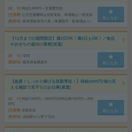
給 与
時給2,400円＋交通費支給
交通費
公共交通機関は全額支給、車通勤は一部支給
気になる!
勤務地
岐阜県岐阜市六条（車通勤可・駐車場あり）
【12月までの期間限定】週3日OK！週5日もOK！／食品
やおせちの盛付け業務[派遣]
給 与
1200
勤務地
岐阜県各務原市
気になる!
【急募！しっかり稼げる夜勤専従！】時給2000円/海の見
える施設で見守りのお仕事[派遣]
給 与
時給1300円～1600円(22時以降1625円～200
0円)
交通費
全額支給
気になる!
勤務地
浜松駅から車で12分