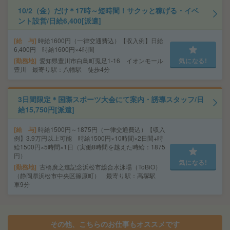
10/2（金）だけ＊17時～短時間！サクッと稼げる・イベ
ント設営/日給6,400[派遣]
給 与
時給1600円（一律交通費込）【収入例】日給
6,400円 時給1600円×4時間
勤務地
愛知県豊川市白鳥町兎足1-16 イオンモール
気になる!
豊川 最寄り駅：八幡駅 徒歩4分
3日間限定＊国際スポーツ大会にて案内・誘導スタッフ/日
給15,750円[派遣]
給 与
時給1500円～1875円（一律交通費込）【収入
例】3.9万円以上可能 時給1500円×10時間×2日間+時
給1500円×5時間×1日（実働8時間を越えた時給：1875
円）
気になる!
勤務地
古橋廣之進記念浜松市総合水泳場（ToBiO）
（静岡県浜松市中央区篠原町） 最寄り駅：高塚駅
車9分
その他、こちらのお仕事もオススメです