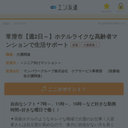
気になる!
ログイン
掲載日
2026/07/31
No.MNPWT829671-51
常滑市【週2日～】ホテルライクな高齢者マ
ンションで生活サポート
派遣
大量募集！
職種
介護関連
派遣先
＜シニア向けマンション＞
派遣会社
マンパワーグループ株式会社 ケアサービス事業部 （医療福
祉介護関連）
ここがポイント！
自由なシフト＊7時～、11時～、16時～など好きな勤務
時間×好きな曜日で働く！
▼高級ホテルのようなキレイな職場で介護のお仕事！入居
者さんは自立度が高めなので、体力に自信がない方も長く