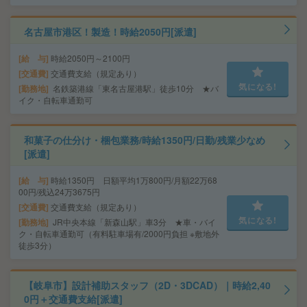
名古屋市港区！製造！時給2050円[派遣]
給 与
時給2050円～2100円
交通費
交通費支給（規定あり）
気になる!
勤務地
名鉄築港線「東名古屋港駅」徒歩10分 ★バ
イク・自転車通勤可
和菓子の仕分け・梱包業務/時給1350円/日勤/残業少なめ
[派遣]
給 与
時給1350円 日額平均1万800円/月額22万68
00円/残込24万3675円
交通費
交通費支給（規定あり）
気になる!
勤務地
JR中央本線「新森山駅」車3分 ★車・バイ
ク・自転車通勤可（有料駐車場有/2000円負担 ※敷地外
徒歩3分）
【岐阜市】設計補助スタッフ（2D・3DCAD）｜時給2,40
0円＋交通費支給[派遣]