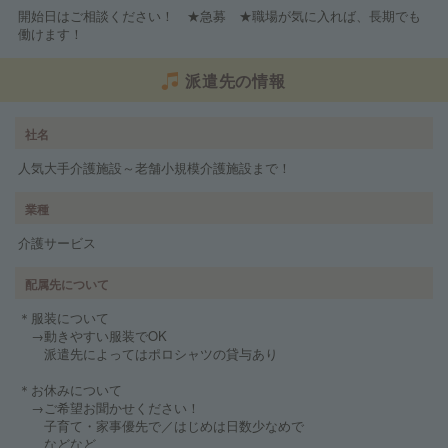
開始日はご相談ください！ ★急募 ★職場が気に入れば、長期でも
働けます！
派遣先の情報
社名
人気大手介護施設～老舗小規模介護施設まで！
業種
介護サービス
配属先について
＊服装について
→動きやすい服装でOK
派遣先によってはポロシャツの貸与あり
＊お休みについて
→ご希望お聞かせください！
子育て・家事優先で／はじめは日数少なめで
などなど