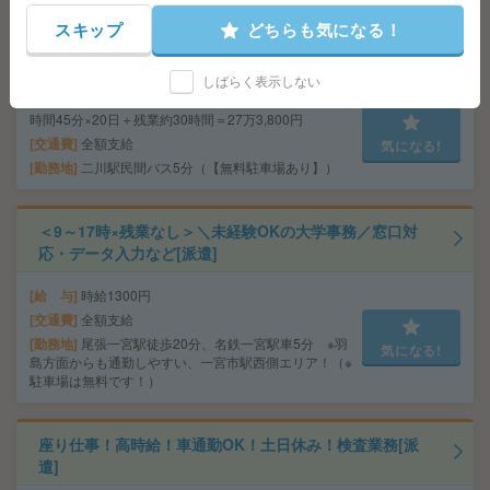
スキップ
どちらも気になる！
＜繁忙増員×6名の大募集＞スピード結果！未経験OKの軽
作業[派遣]
しばらく表示しない
給 与
時給1430円～1450円 【月収例】1430円×7
時間45分×20日＋残業約30時間＝27万3,800円
交通費
全額支給
気になる!
勤務地
二川駅民間バス5分（【無料駐車場あり】）
＜9～17時×残業なし＞＼未経験OKの大学事務／窓口対
応・データ入力など[派遣]
給 与
時給1300円
交通費
全額支給
勤務地
尾張一宮駅徒歩20分、名鉄一宮駅車5分 ※羽
気になる!
島方面からも通勤しやすい、一宮市駅西側エリア！（※
駐車場は無料です！）
座り仕事！高時給！車通勤OK！土日休み！検査業務[派
遣]