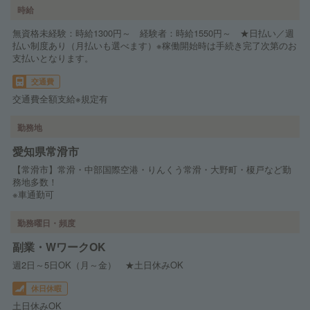
時給
無資格未経験：時給1300円～ 経験者：時給1550円～ ★日払い／週
払い制度あり（月払いも選べます）※稼働開始時は手続き完了次第のお
支払いとなります。
交通費
交通費全額支給※規定有
勤務地
愛知県常滑市
【常滑市】常滑・中部国際空港・りんくう常滑・大野町・榎戸など勤
務地多数！
※車通勤可
勤務曜日・頻度
副業・WワークOK
週2日～5日OK（月～金） ★土日休みOK
休日休暇
土日休みOK