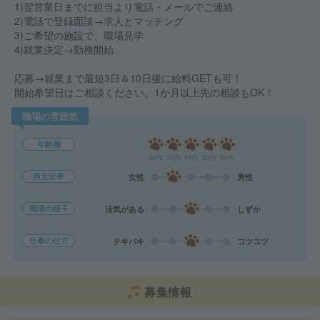
1)翌営業日までに担当より電話・メールでご連絡
2)電話で登録面談→求人とマッチング
3)ご希望の施設で、職場見学
4)就業決定→勤務開始
応募→就業まで最短3日＆10日後に給料GETも可！
開始希望日はご相談ください。1か月以上先の相談もOK！
職場の雰囲気
年齢層
20代
30代
40代
50代
60代
男女比率
女性
男性
職場の様子
活気がある
しずか
仕事の仕方
テキパキ
コツコツ
募集情報