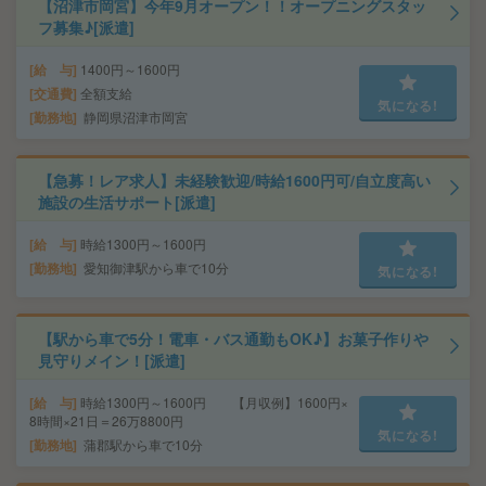
【沼津市岡宮】今年9月オープン！！オープニングスタッ
フ募集♪[派遣]
給 与
1400円～1600円
交通費
全額支給
気になる!
勤務地
静岡県沼津市岡宮
【急募！レア求人】未経験歓迎/時給1600円可/自立度高い
施設の生活サポート[派遣]
給 与
時給1300円～1600円
勤務地
愛知御津駅から車で10分
気になる!
【駅から車で5分！電車・バス通勤もOK♪】お菓子作りや
見守りメイン！[派遣]
給 与
時給1300円～1600円 【月収例】1600円×
8時間×21日＝26万8800円
気になる!
勤務地
蒲郡駅から車で10分