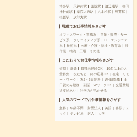
博多駅
天神南駅
薬院駅
渡辺通駅
櫛田
神社前駅
薬院大通駅
六本松駅
野芥駅
桜坂駅
次郎丸駅
職種でお仕事情報をさがす
オフィスワーク・事務系
営業・販売・サー
ビス系
クリエイティブ系
IT・エンジニア
系
技術系
医療・介護・福祉・教育系
軽
作業・物流・工場・その他
こだわりでお仕事情報をさがす
短期
単発
職種未経験OK
10名以上の大
量募集
友だちと一緒の応募OK
在宅・リモ
ートワーク
週2～3日勤務
週4日勤務
土
日祝のみ勤務
副業・WワークOK
交通費別
途支給あり
語学力が活かせる
人気のワードでお仕事情報をさがす
急募
年齢不問
財団法人
英語
書類チェ
ック
テレビ局
封入
大学