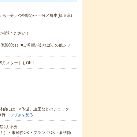
ら---分／今宿駅から---分／橋本(福岡県)
ご相談ください！
:00（休憩60分）■ご希望があればその他シフ
9月スタートもOK！
体的には…○体温、血圧などのチェック・
療行…
つづきを見る
 英語力不要
中！）・未経験OK・ブランクOK・看護師