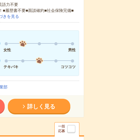
 英語力不要
！■履歴書不要■面談確約■社会保険完備■
づきを見る
女性
男性
テキパキ
コツコツ
業部
詳しく見る
一括
応募