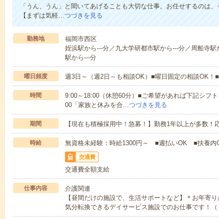
「うん、うん」と聞いてあげることも大切な仕事。お任せするのは、
【まずは気軽…
つづきを見る
勤務地
福岡市西区
姪浜駅から---分／九大学研都市駅から---分／周船寺駅か
駅から---分
曜日頻度
週3日～（週2日～も相談OK）■曜日固定の相談OK
時間
9:00～18:00（休憩60分）■ご希望があれば下記シフトもOK
00「家族と休みを合…
つづきを見る
期間
【現在も積極採用中！急募！】勤務1年以上が多数！応
時給
無資格未経験：時給1300円～ ■週払いOK ■扶養内O
交通費
交通費全額支給
仕事内容
介護関連
【昼間だけの施設で、生活サポートなど】＊お年寄り
気分転換できるデイサービス施設でのお仕事です！（