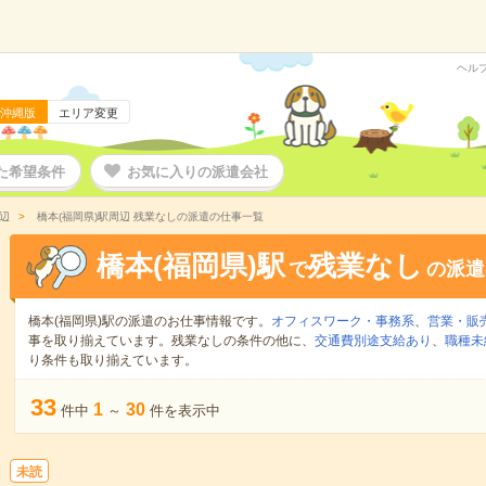
ヘル
沖縄版
エリア変更
た希望条件
お気に入りの派遣会社
辺
橋本(福岡県)駅周辺 残業なしの派遣の仕事一覧
橋本(福岡県)駅
残業なし
で
の派遣
橋本(福岡県)駅の派遣のお仕事情報です。
オフィスワーク・事務系
、
営業・販
事を取り揃えています。残業なしの条件の他に、
交通費別途支給あり
、
職種未
り条件も取り揃えています。
33
1
30
件中
～
件を表示中
未読