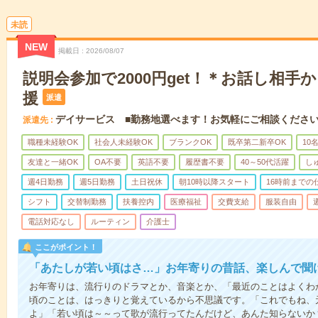
未読
NEW
掲載日
2026/08/07
説明会参加で2000円get！＊お話し相手
援
派遣
デイサービス ■勤務地選べます！お気軽にご相談くださ
派遣先
職種未経験OK
社会人未経験OK
ブランクOK
既卒第二新卒OK
10
友達と一緒OK
OA不要
英語不要
履歴書不要
40～50代活躍
し
週4日勤務
週5日勤務
土日祝休
朝10時以降スタート
16時前までの
シフト
交替制勤務
扶養控内
医療福祉
交費支給
服装自由
電話対応なし
ルーティン
介護士
ここがポイント！
「あたしが若い頃はさ…」お年寄りの昔話、楽しんで聞
お年寄りは、流行りのドラマとか、音楽とか、「最近のことはよくわ
頃のことは、はっきりと覚えているから不思議です。「これでもね、
よ」「若い頃は～～って歌が流行ってたんだけど、あんた知らないか