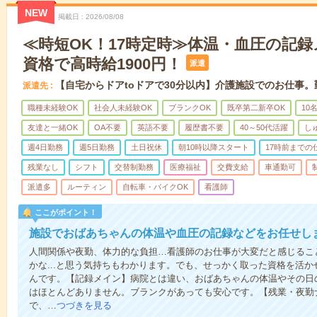
NEW
掲載日
2026/08/08
≪時短OK！17時定時≫体温・血圧の記
資格で高時給1900円！
派遣
【自宅からドアtoドアで30分以内】介護施設でのお仕事
派遣先
職種未経験OK
社会人未経験OK
ブランクOK
既卒第二新卒OK
10
友達と一緒OK
OA不要
英語不要
履歴書不要
40～50代活躍
し
週4日勤務
週5日勤務
土日祝休
朝10時以降スタート
17時前までの
残業なし
シフト
交替制勤務
医療福祉
交費支給
車通勤可
派遣多
ルーティン
自転車・バイクOK
看護師
ここがポイント！
施設でおばあちゃんの体温や血圧の記録などをお任せし
人間関係や夜勤、体力的な負担…看護師のお仕事が大変だと感じるこ
かな...と思う気持ちもわかります。でも、せっかく取った資格を活
んです。【記録メイン】病院とは違い、おばあちゃんの体温やその日
はほとんどありません。ブランクがあっても安心です。【残業・夜勤
で、…
つづきを見る