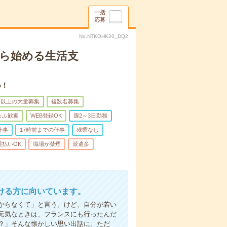
一括
応募
No.NTKOHK20_DQ2
から始める生活支
い！
名以上の大量募集
複数名募集
ゅふ歓迎
WEB登録OK
週2～3日勤務
仕事
17時前までの仕事
残業なし
週払いOK
職場が禁煙
派遣多
ける方に向いています。
からなくて」と言う。けど、自分が若い
元気なときは、フランスにも行ったんだ
？」そんな懐かしい思い出話に、ただ