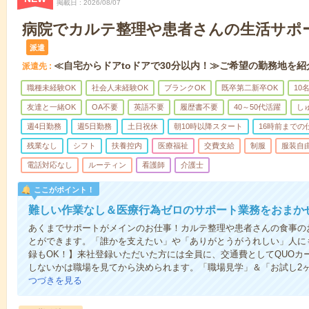
掲載日
2026/08/07
病院でカルテ整理や患者さんの生活サポ
派遣
≪自宅からドアtoドアで30分以内！≫ご希望の勤務地を紹
派遣先
職種未経験OK
社会人未経験OK
ブランクOK
既卒第二新卒OK
10
友達と一緒OK
OA不要
英語不要
履歴書不要
40～50代活躍
し
週4日勤務
週5日勤務
土日祝休
朝10時以降スタート
16時前までの
残業なし
シフト
扶養控内
医療福祉
交費支給
制服
服装自
電話対応なし
ルーティン
看護師
介護士
ここがポイント！
難しい作業なし＆医療行為ゼロのサポート業務をおまか
あくまでサポートがメインのお仕事！カルテ整理や患者さんの食事の
とができます。「誰かを支えたい」や「ありがとうがうれしい」人に
録もOK！】来社登録いただいた方には全員に、交通費としてQUOカー
しないかは職場を見てから決められます。「職場見学」＆「お試し2
つづきを見る