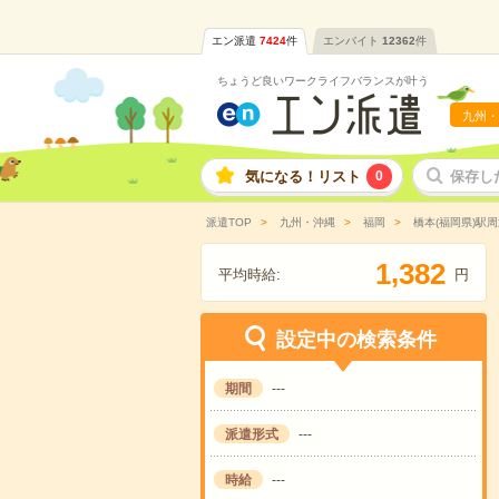
エン派遣
7424
件
エンバイト
12362
件
ちょうど良いワークライフバランスが叶う
九州・
気になる！リスト
0
保存し
派遣TOP
九州・沖縄
福岡
橋本(福岡県)駅周
,
1
3
8
2
平均時給:
円
設定中の検索条件
期間
---
派遣形式
---
時給
---