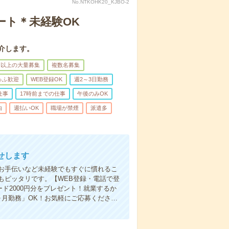
No.NTKOHK20_KJBO-2
ート＊未経験OK
介します。
名以上の大量募集
複数名募集
ゅふ歓迎
WEB登録OK
週2～3日勤務
仕事
17時前までの仕事
午後のみOK
由
週払いOK
職場が禁煙
派遣多
せします
お手伝いなど未経験でもすぐに慣れるこ
もピッタリです。【WEB登録・電話で登
ド2000円分をプレゼント！就業するか
ヶ月勤務」OK！お気軽にご応募くださ…