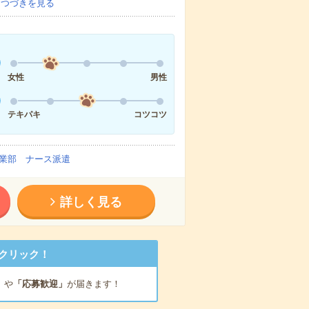
…
つづきを見る
女性
男性
テキパキ
コツコツ
業部 ナース派遣
詳しく見る
クリック！
」
や
「応募歓迎」
が届きます！