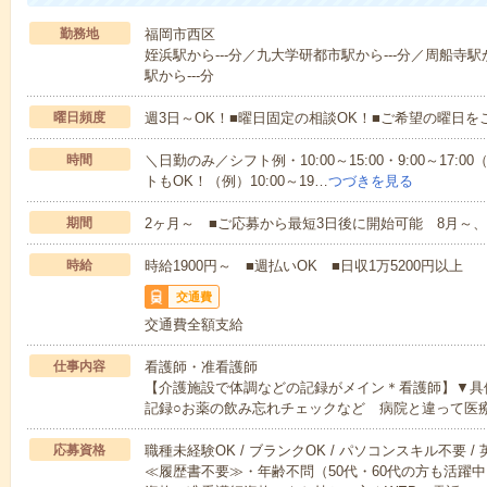
勤務地
福岡市西区
姪浜駅から---分／九大学研都市駅から---分／周船寺駅か
駅から---分
曜日頻度
週3日～OK！■曜日固定の相談OK！■ご希望の曜日を
時間
＼日勤のみ／シフト例・10:00～15:00・9:00～17
トもOK！（例）10:00～19…
つづきを見る
期間
2ヶ月～ ■ご応募から最短3日後に開始可能 8月～、
時給
時給1900円～ ■週払いOK ■日収1万5200円以上
交通費
交通費全額支給
仕事内容
看護師・准看護師
【介護施設で体調などの記録がメイン＊看護師】▼具
記録○お薬の飲み忘れチェックなど 病院と違って医
応募資格
職種未経験OK / ブランクOK / パソコンスキル不要 /
≪履歴書不要≫・年齢不問（50代・60代の方も活躍