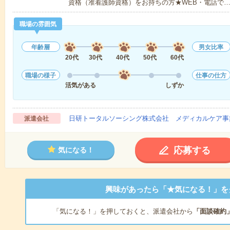
資格（准看護師資格）をお持ちの方★WEB・電話で
職場の雰囲気
年齢層
男女比率
20代
30代
40代
50代
60代
職場の様子
仕事の仕方
活気がある
しずか
日研トータルソーシング株式会社 メディカルケア事
派遣会社
応募する
気になる！
興味があったら「★気になる！」を
「気になる！」を押しておくと、派遣会社から
「面談確約