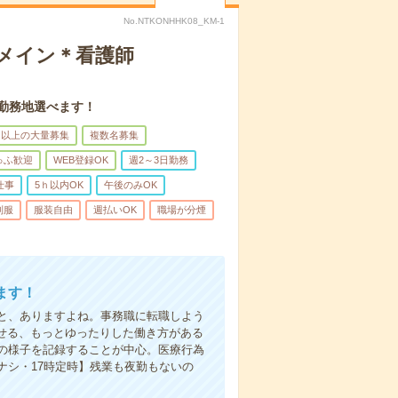
No.NTKONHHK08_KM-1
録メイン＊看護師
。勤務地選べます！
名以上の大量募集
複数名募集
ゅふ歓迎
WEB登録OK
週2～3日勤務
仕事
5ｈ以内OK
午後のみOK
制服
服装自由
週払いOK
職場が分煙
ます！
と、ありますよね。事務職に転職しよう
かせる、もっとゆったりした働き方がある
の様子を記録することが中心。医療行為
ナシ・17時定時】残業も夜勤もないの