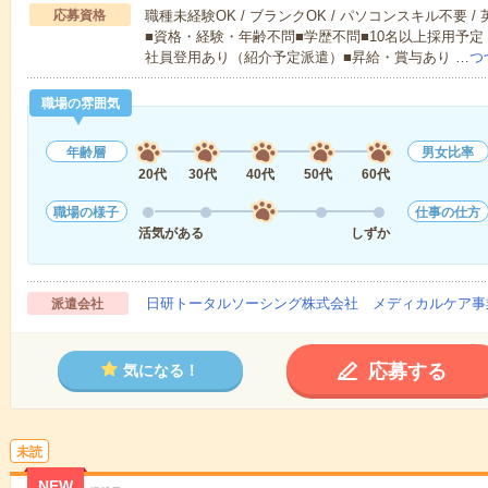
応募資格
職種未経験OK / ブランクOK / パソコンスキル不要 /
■資格・経験・年齢不問■学歴不問■10名以上採用予定
社員登用あり（紹介予定派遣）■昇給・賞与あり …
つ
職場の雰囲気
年齢層
男女比率
20代
30代
40代
50代
60代
職場の様子
仕事の仕方
活気がある
しずか
日研トータルソーシング株式会社 メディカルケア事
派遣会社
応募する
気になる！
未読
NEW