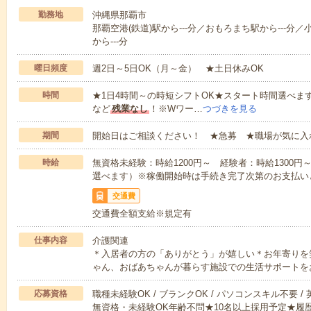
勤務地
沖縄県那覇市
那覇空港(鉄道)駅から---分／おもろまち駅から---分／
から---分
曜日頻度
週2日～5日OK（月～金） ★土日休みOK
時間
★1日4時間～の時短シフトOK★スタート時間選べます！7:00～1
など
残業なし
！※Wワー…
つづきを見る
期間
開始日はご相談ください！ ★急募 ★職場が気に入
時給
無資格未経験：時給1200円～ 経験者：時給1300
選べます）※稼働開始時は手続き完了次第のお支払い
交通費
交通費全額支給※規定有
仕事内容
介護関連
＊入居者の方の「ありがとう」が嬉しい＊お年寄りを
ゃん、おばあちゃんが暮らす施設での生活サポートを
応募資格
職種未経験OK / ブランクOK / パソコンスキル不要 /
無資格・未経験OK年齢不問★10名以上採用予定★履