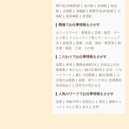
県庁前(沖縄県)駅
壺川駅
赤嶺駅
牧志
駅
古島駅
旭橋駅
那覇空港(鉄道)駅
小
禄駅
美栄橋駅
首里駅
職種でお仕事情報をさがす
オフィスワーク・事務系
営業・販売・サー
ビス系
クリエイティブ系
IT・エンジニア
系
技術系
医療・介護・福祉・教育系
軽
作業・物流・工場・その他
こだわりでお仕事情報をさがす
短期
単発
職種未経験OK
10名以上の大
量募集
友だちと一緒の応募OK
在宅・リモ
ートワーク
週2～3日勤務
週4日勤務
土
日祝のみ勤務
副業・WワークOK
交通費別
途支給あり
語学力が活かせる
人気のワードでお仕事情報をさがす
急募
年齢不問
財団法人
英語
書類チェ
ック
テレビ局
封入
大学