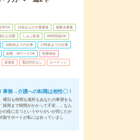
新卒OK
10名以上の大量募集
複数名募集
0歳以上活躍
しゅふ歓迎
WEB登録OK
16時前までの仕事
17時前までの仕事
副業・WワークOK
医療福祉
派遣多
電話対応なし
ルーティン
！事務→介護への転職は相性〇！
ら、曜日も時間も場所もあなたの希望をも
「採用まで時間がかかって不安…」なん
かの役に立つというやりがいが同じだか
対面サポートが私には合っていまし