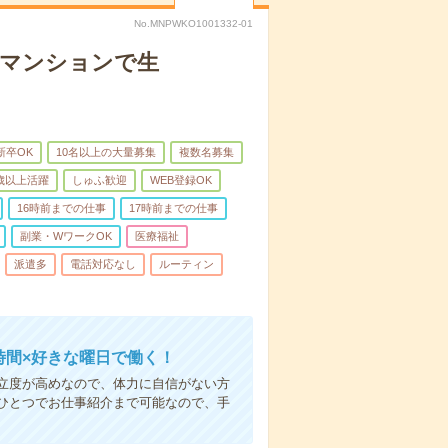
No.MNPWKO1001332-01
者マンションで生
新卒OK
10名以上の大量募集
複数名募集
0歳以上活躍
しゅふ歓迎
WEB登録OK
16時前までの仕事
17時前までの仕事
副業・WワークOK
医療福祉
派遣多
電話対応なし
ルーティン
時間×好きな曜日で働く！
立度が高めなので、体力に自信がない方
ひとつでお仕事紹介まで可能なので、手