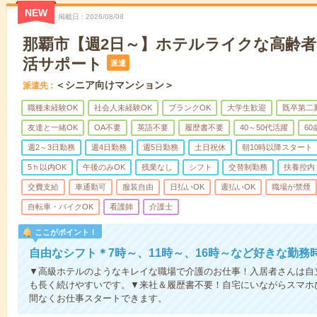
NEW
掲載日
2026/08/08
那覇市【週2日～】ホテルライクな高齢
活サポート
派遣
＜シニア向けマンション＞
派遣先
職種未経験OK
社会人未経験OK
ブランクOK
大学生歓迎
既卒第二
友達と一緒OK
OA不要
英語不要
履歴書不要
40～50代活躍
6
週2～3日勤務
週4日勤務
週5日勤務
土日祝休
朝10時以降スタート
5ｈ以内OK
午後のみOK
残業なし
シフト
交替制勤務
扶養控内
交費支給
車通勤可
服装自由
日払いOK
週払いOK
職場が禁煙
自転車・バイクOK
看護師
介護士
ここがポイント！
自由なシフト＊7時～、11時～、16時～など好きな勤務
▼高級ホテルのようなキレイな職場で介護のお仕事！入居者さんは自
も長く続けやすいです。▼来社＆履歴書不要！自宅にいながらスマホ
間なくお仕事スタートできます。