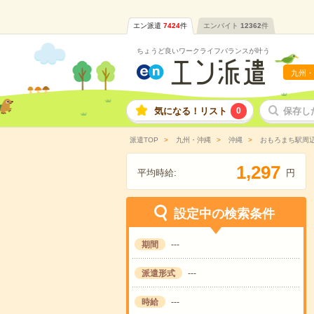
エン派遣
7424
件
エンバイト
12362
件
ちょうど良いワークライフバランスが叶う
九州・
気になる！リスト
0
保存し
派遣TOP
九州・沖縄
沖縄
おもろまち駅周
,
1
2
9
7
平均時給:
円
設定中の検索条件
期間
---
派遣形式
---
時給
---