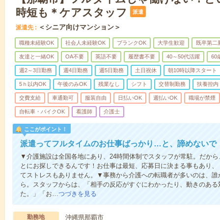
時短も＊ケアスタッフ
派遣
＜シニア向けマンション＞
派遣先
職種未経験OK
社会人未経験OK
ブランクOK
大学生歓迎
既卒第二
友達と一緒OK
OA不要
英語不要
履歴書不要
40～50代活躍
6
週2～3日勤務
週4日勤務
週5日勤務
土日祝休
朝10時以降スタート
5ｈ以内OK
午後のみOK
残業なし
シフト
交替制勤務
扶養控内
交費支給
車通勤可
服装自由
日払いOK
週払いOK
職場が禁煙
自転車・バイクOK
看護師
介護士
ここがポイント！
派遣ってフルタイムのお仕事ばっかり…と、諦めないで
▼介護施設は全国各地にあり、24時間体制でスタッフが常駐。だか
とにお探しできるんです！お仕事は最短、応募日に決まる事もあり、
てストレスもありません。▼事務から介護への転職者が多いのは、誰
ら。スタッフからは、「相手の反応がすぐにわかったり、動きのある
た。」「お…
つづきを見る
勤務地
沖縄県那覇市