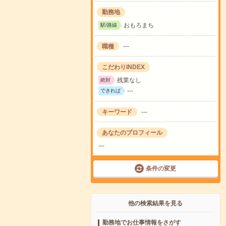
勤務地
おもろまち
駅/路線
職種
---
こだわりINDEX
残業なし
絶対
---
できれば
キーワード
---
あなたのプロフィール
---
条件の変更
他の検索結果を見る
勤務地でお仕事情報をさがす