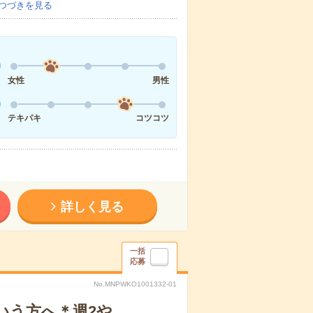
つづきを見る
女性
男性
テキパキ
コツコツ
詳しく見る
一括
応募
No.MNPWKO1001332-01
いう方へ＊週2や