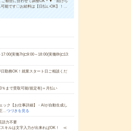
で…ご都合に合わせて調整OK＊▼「続けら
も可能です〇お給料は【日払いOK】！…
:00(実働7h)□9:00～18:00(実働8h)□13:
即日勤務OK！就業スタート日ご相談くだ
70％まで受取可能/規定有)＋月払い
ェック【お仕事詳細】・AIが自動生成し
正…
つづきを見る
 英語力不要
Cスキルは文字入力が出来ればOK！ ≪