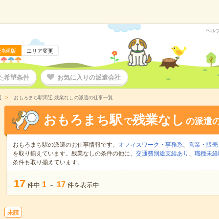
ヘル
沖縄版
エリア変更
た希望条件
お気に入りの派遣会社
辺
おもろまち駅周辺 残業なしの派遣の仕事一覧
おもろまち駅
残業なし
で
の派遣
おもろまち駅の派遣のお仕事情報です。
オフィスワーク・事務系
、
営業・販売
を取り揃えています。残業なしの条件の他に、
交通費別途支給あり
、
職種未経
条件も取り揃えています。
17
1
17
件中
～
件を表示中
未読