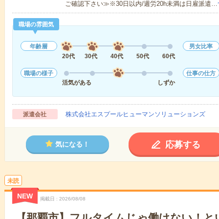
ご確認下さい≫※30日以内/週労20h未満は日雇派遣…
職場の雰囲気
年齢層
男女比率
20代
30代
40代
50代
60代
職場の様子
仕事の仕方
活気がある
しずか
株式会社エスプールヒューマンソリューションズ
派遣会社
応募する
気になる！
未読
NEW
掲載日
2026/08/08
【那覇市】フルタイムじゃ働けない！と