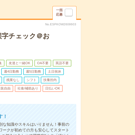
一括
応募
No.ESPKOW2608603
誤字チェック＠お
集
友達と一緒OK
OA不要
英語不要
週4日勤務
週5日勤務
土日祝休
残業なし
シフト
扶養控内
服装自由
社食/補助あり
日払いOK
す！
別な知識やスキルはいりません！事前の
ワークが初めての方も安心してスタート