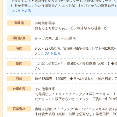
できますよ！▼週3だけ/夕方まで/午後スタート/土日休み/Wワーク
れるか不安…」という慎重派さんは＜お試し1ヶ月＞からの短期勤務
つづきを見る
勤務地
沖縄県那覇市
おもろまち駅から徒歩5分／牧志駅から徒歩13分
曜日頻度
月～日の内、週3～5日勤務
時間
9:00～22:00の内、実働6～8h/休憩1h[シフト例]□9:00～17
0…
つづきを見る
期間
【お試し短期1ヶ月～勤務OK／長期勤務もOK！】◆
さい！
時給
時給1300円～1400円 ◆日払い(速払い：給料日前に
仕事内容
その他事務系
＼電話なし＊モクモクチェック／▼広告のテキストチ
たテキストに誤字がないかチェック・広告内のURLが
応募資格
職種未経験OK / ブランクOK / パソコンスキル不要 /
未経験大歓迎（経験・知識は必要なし）学歴不問！P