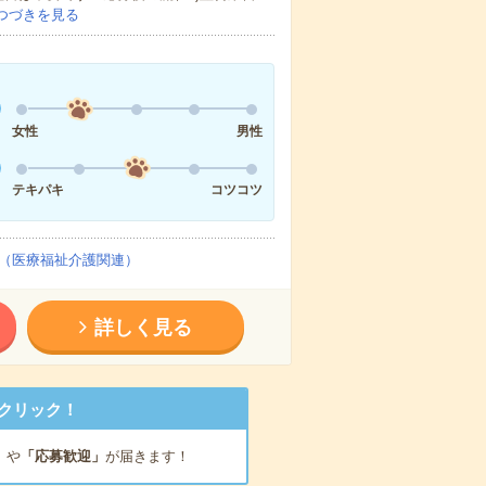
つづきを見る
女性
男性
テキパキ
コツコツ
（医療福祉介護関連）
詳しく見る
クリック！
」
や
「応募歓迎」
が届きます！