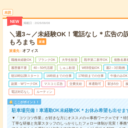
未読
NEW
掲載日
2026/08/08
＼週3～／未経験OK！電話なし＊広告の
もろまち
派遣
オフィス
派遣先
職種未経験OK
ブランクOK
大学生歓迎
既卒第二新卒OK
複数名募
履歴書不要
40～50代活躍
しゅふ歓迎
WEB登録OK
週2～3日勤務
朝10時以降スタート
16時前までの仕事
17時前までの仕事
午後のみOK
副業・WワークOK
マスコミ広告
交費支給
車通勤可
駅歩5分
電話対応なし
ルーティン
ここがポイント！
駐車場完備！車通勤OK未経験OK＊お休み希望も出せま
▼「コツコツ作業」が好きな方にオススメの≪事務ワーク≫です＊特
丁寧な研修と先輩スタッフのしっかりしたフォロー体制が充実！事務