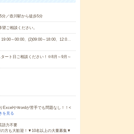
5分／壺川駅から徒歩5分
ご希望ご相談ください。
:00～00:00、(2)09:00～18:00、12:0…
タート日ご相談ください！※8月～9月～
xcelやＷordが苦手でも問題なし！！<
きを見る
 英語力不要
の方も大歓迎！▼10名以上の大量募集▼