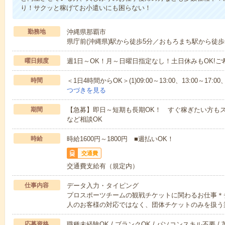
り！サクッと稼げてお小遣いにも困らない！
勤務地
沖縄県那覇市
県庁前(沖縄県)駅から徒歩5分／おもろまち駅から徒歩
曜日頻度
週1日～OK！月～日曜日指定なし！土日休みもOK!
時間
＜1日4時間からOK＞(1)09:00～13:00、13:00～17:00、19
つづきを見る
期間
【急募】即日～短期も長期OK！ すぐ稼ぎたい方もス
など相談OK
時給
時給1600円～1800円 ■週払いOK！
交通費
交通費支給有（規定内）
仕事内容
データ入力・タイピング
プロスポーツチームの観戦チケットに関わるお仕事＊
人のお客様の対応ではなく、団体チケットのみを扱う
応募資格
職種未経験OK / ブランクOK / パソコンスキル不要 /