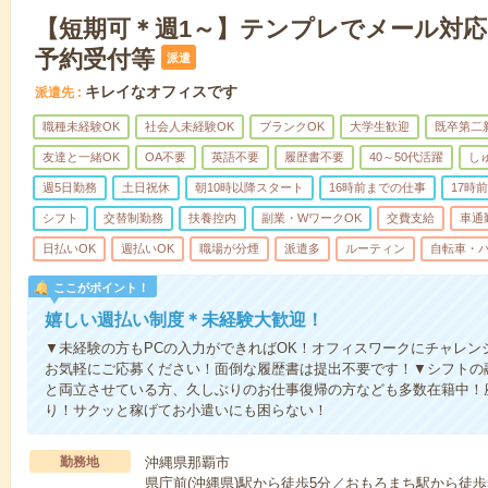
【短期可＊週1～】テンプレでメール対
予約受付等
派遣
キレイなオフィスです
派遣先
職種未経験OK
社会人未経験OK
ブランクOK
大学生歓迎
既卒第二
友達と一緒OK
OA不要
英語不要
履歴書不要
40～50代活躍
し
週5日勤務
土日祝休
朝10時以降スタート
16時前までの仕事
17時
シフト
交替制勤務
扶養控内
副業・WワークOK
交費支給
車通
日払いOK
週払いOK
職場が分煙
派遣多
ルーティン
自転車・バ
ここがポイント！
嬉しい週払い制度＊未経験大歓迎！
▼未経験の方もPCの入力ができればOK！オフィスワークにチャレン
お気軽にご応募ください！面倒な履歴書は提出不要です！▼シフトの
と両立させている方、久しぶりのお仕事復帰の方なども多数在籍中！
り！サクッと稼げてお小遣いにも困らない！
勤務地
沖縄県那覇市
県庁前(沖縄県)駅から徒歩5分／おもろまち駅から徒歩