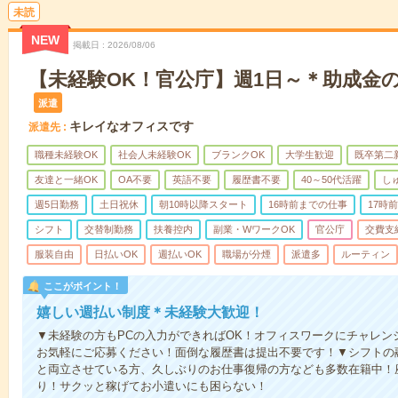
未読
NEW
掲載日
2026/08/06
【未経験OK！官公庁】週1日～＊助成金
派遣
キレイなオフィスです
派遣先
職種未経験OK
社会人未経験OK
ブランクOK
大学生歓迎
既卒第二
友達と一緒OK
OA不要
英語不要
履歴書不要
40～50代活躍
し
週5日勤務
土日祝休
朝10時以降スタート
16時前までの仕事
17時
シフト
交替制勤務
扶養控内
副業・WワークOK
官公庁
交費支
服装自由
日払いOK
週払いOK
職場が分煙
派遣多
ルーティン
ここがポイント！
嬉しい週払い制度＊未経験大歓迎！
▼未経験の方もPCの入力ができればOK！オフィスワークにチャレン
お気軽にご応募ください！面倒な履歴書は提出不要です！▼シフトの
と両立させている方、久しぶりのお仕事復帰の方なども多数在籍中！
り！サクッと稼げてお小遣いにも困らない！