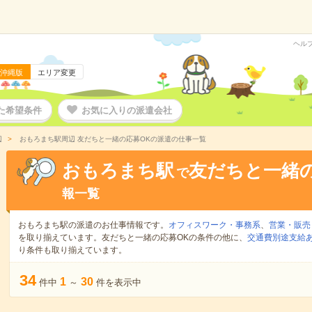
ヘル
沖縄版
エリア変更
た希望条件
お気に入りの派遣会社
辺
おもろまち駅周辺 友だちと一緒の応募OKの派遣の仕事一覧
おもろまち駅
友だちと一緒の
で
報一覧
おもろまち駅の派遣のお仕事情報です。
オフィスワーク・事務系
、
営業・販売
を取り揃えています。友だちと一緒の応募OKの条件の他に、
交通費別途支給
り条件も取り揃えています。
34
1
30
件中
～
件を表示中