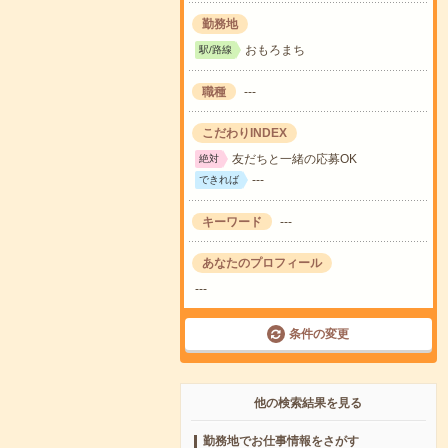
勤務地
おもろまち
駅/路線
職種
---
こだわりINDEX
友だちと一緒の応募OK
絶対
---
できれば
キーワード
---
あなたのプロフィール
---
条件の変更
他の検索結果を見る
勤務地でお仕事情報をさがす