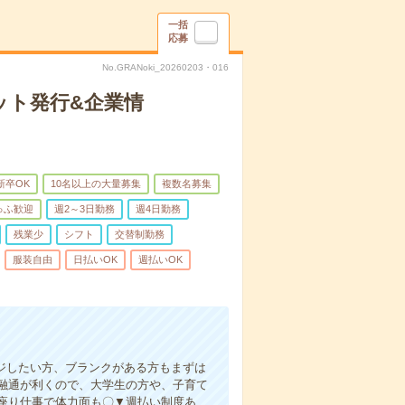
一括
応募
No.GRANoki_20260203・016
ット発行&企業情
新卒OK
10名以上の大量募集
複数名募集
ゅふ歓迎
週2～3日勤務
週4日勤務
残業少
シフト
交替制勤務
服装自由
日払いOK
週払いOK
ジしたい方、ブランクがある方もまずは
融通が利くので、大学生の方や、子育て
座り仕事で体力面も〇▼週払い制度あ