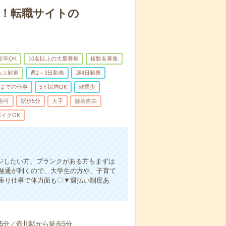
応！転職サイトの
新卒OK
10名以上の大量募集
複数名募集
ゅふ歓迎
週2～3日勤務
週4日勤務
前までの仕事
5ｈ以内OK
残業少
勤可
駅歩5分
大手
服装自由
イクOK
ジしたい方、ブランクがある方もまずは
融通が利くので、大学生の方や、子育て
座り仕事で体力面も〇▼週払い制度あ
5分／壺川駅から徒歩5分