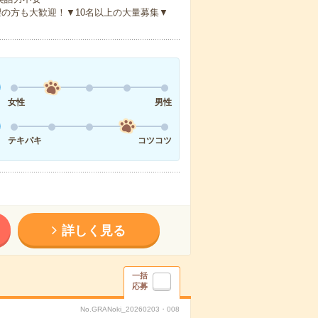
の方も大歓迎！▼10名以上の大量募集▼
女性
男性
テキパキ
コツコツ
詳しく見る
一括
応募
No.GRANoki_20260203・008