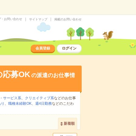
プ・お問い合わせ
サイトマップ
掲載のお問い合わせ
会員登録
ログイン
応募OK
の派遣のお仕事情
・サービス系
、
クリエイティブ系
などのお仕事
あり
、
職種未経験OK
、
週4日勤務
などのこだわ
新着順