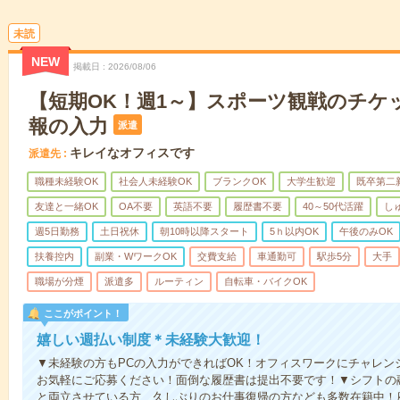
未読
NEW
掲載日
2026/08/06
【短期OK！週1～】スポーツ観戦のチケ
報の入力
派遣
キレイなオフィスです
派遣先
職種未経験OK
社会人未経験OK
ブランクOK
大学生歓迎
既卒第二
友達と一緒OK
OA不要
英語不要
履歴書不要
40～50代活躍
し
週5日勤務
土日祝休
朝10時以降スタート
5ｈ以内OK
午後のみOK
扶養控内
副業・WワークOK
交費支給
車通勤可
駅歩5分
大手
職場が分煙
派遣多
ルーティン
自転車・バイクOK
ここがポイント！
嬉しい週払い制度＊未経験大歓迎！
▼未経験の方もPCの入力ができればOK！オフィスワークにチャレン
お気軽にご応募ください！面倒な履歴書は提出不要です！▼シフトの
と両立させている方、久しぶりのお仕事復帰の方なども多数在籍中！