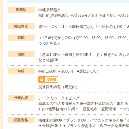
勤務地
沖縄県那覇市
県庁前(沖縄県)駅から徒歩5分／おもろまち駅から徒歩
曜日頻度
週1日～OK！月～日曜日指定なし！土日休みもOK!
時間
＜1日4時間からOK＞(1)09:00～13:00、13:00～17:00、19
つづきを見る
期間
【急募】即日～短期も長期OK！ すぐ稼ぎたい方もス
など相談OK
時給
時給1600円～1800円 ■週払いOK！
交通費
交通費支給有（規定内）
仕事内容
データ入力・タイピング
助成金の申込者情報入力※一部内外線対応の可能性ありE
<その他勤務地>>沖縄市・豊見城市・宜野湾市…
つづ
応募資格
職種未経験OK / ブランクOK / パソコンスキル不要 /
▼未経験OK！▼ブランクがある方・Wワーク副業希望