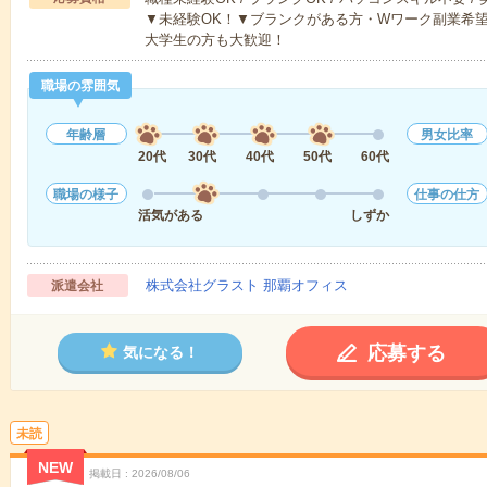
▼未経験OK！▼ブランクがある方・Wワーク副業希望
大学生の方も大歓迎！
職場の雰囲気
年齢層
男女比率
20代
30代
40代
50代
60代
職場の様子
仕事の仕方
活気がある
しずか
株式会社グラスト 那覇オフィス
派遣会社
応募する
気になる！
未読
NEW
掲載日
2026/08/06