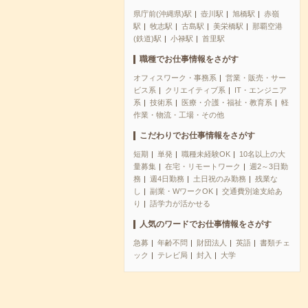
県庁前(沖縄県)駅
壺川駅
旭橋駅
赤嶺
駅
牧志駅
古島駅
美栄橋駅
那覇空港
(鉄道)駅
小禄駅
首里駅
職種でお仕事情報をさがす
オフィスワーク・事務系
営業・販売・サー
ビス系
クリエイティブ系
IT・エンジニア
系
技術系
医療・介護・福祉・教育系
軽
作業・物流・工場・その他
こだわりでお仕事情報をさがす
短期
単発
職種未経験OK
10名以上の大
量募集
在宅・リモートワーク
週2～3日勤
務
週4日勤務
土日祝のみ勤務
残業な
し
副業・WワークOK
交通費別途支給あ
り
語学力が活かせる
人気のワードでお仕事情報をさがす
急募
年齢不問
財団法人
英語
書類チェ
ック
テレビ局
封入
大学