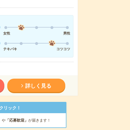
女性
男性
テキパキ
コツコツ
詳しく見る
クリック！
」
や
「応募歓迎」
が届きます！