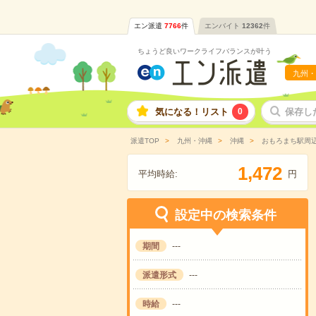
エン派遣
7766
件
エンバイト
12362
件
ちょうど良いワークライフバランスが叶う
九州・
気になる！リスト
0
保存し
派遣TOP
九州・沖縄
沖縄
おもろまち駅周
,
1
4
7
2
平均時給:
円
設定中の検索条件
期間
---
派遣形式
---
時給
---