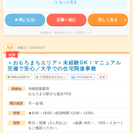
もっと見る
気になる!
応募へ進む
詳しく見る
派遣会社
株式会社グラスト 那覇オフィス
未読
掲載日
2026/08/07
NEW
＜おもろまちエリア＞未経験OK！マニュアル
完備で安心／大手での住宅関連事務
職種未経験OK
交通費別途支給あり
WEB登録OK
派遣
沖縄県那覇市
勤務地
おもろまち駅から徒歩15分
月～金/祝
曜日頻度
★9:00～18:00（休憩時間 12:00～13:00）
時間
即日～長期（3ヵ月以上） ※急募 ○9月～、10月～スタート
期間
もご相談ください。