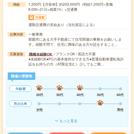
1,200円【月収例】約203,000円（時給1,200円×実働
時給
8.00h×21日+残業1h）+交通費
交通費
通勤交通費の支給あり（当社規定による）
一般事務
仕事内容
那覇市にある大手不動産にて住宅関連の事務をお願いしま
す。経験不問で、住宅に興味のある方や話をすること…
/ ブランクOK / 英語力不要
職種未経験OK
応募資格
●未経験OK●PCの基本操作ができる方●普通自動車運転免許
証をお持ちの方（AT限定含む）少しでもご興…
職場の雰囲気
年齢層
20代
30代
40代
50代
60代
男女比率
女性
男性
もっと見る