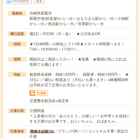
WEB登録OK
派遣
沖縄県那覇市
勤務地
那覇空港(鉄道)駅から---分／おもろまち駅から---分／小禄駅
から---分／牧志駅から---分／首里駅から---分
週2日～5日OK（月～金） ★土日休みOK
曜日頻度
★1日4時間～の時短シフトOK★スタート時間選べます！
時間
7:00～16:009:00～17:0011:…
開始日はご相談ください！ ★急募 ★職場が気に入れば、
期間
長期でも働けます！
無資格未経験：時給1200円～ 経験者：時給1300円～ ★
時給
日払い／週払い制度あり（月払いも選べます）※稼働開始時
は手続き完了次第のお支払いとなります。
交通費
交通費全額支給※規定有
介護関連
仕事内容
＊入居者の方の「ありがとう」が嬉しい＊お年寄りを笑顔に
する介護のお仕事です。おじいちゃん、おばあちゃ…
/ ブランクOK / パソコンスキル不要 / 英語力
職種未経験OK
応募資格
不要