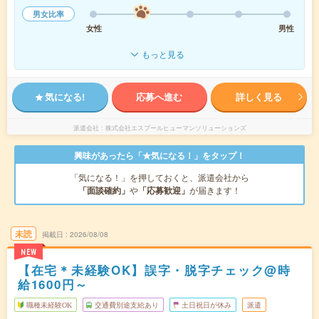
男女比率
女性
男性
もっと見る
気になる!
応募へ進む
詳しく見る
派遣会社
株式会社エスプールヒューマンソリューションズ
興味があったら「★気になる！」をタップ！
「気になる！」を押しておくと、派遣会社から
「面談確約」
や
「応募歓迎」
が届きます！
未読
掲載日
2026/08/08
NEW
【在宅＊未経験OK】誤字・脱字チェック@時
給1600円～
職種未経験OK
交通費別途支給あり
土日祝日が休み
派遣