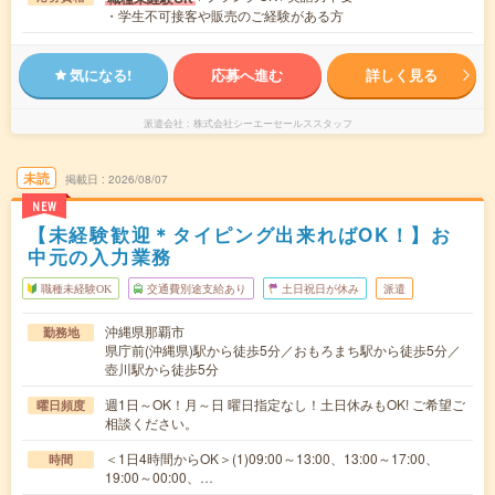
・学生不可接客や販売のご経験がある方
気になる!
応募へ進む
詳しく見る
派遣会社
株式会社シーエーセールススタッフ
未読
掲載日
2026/08/07
NEW
【未経験歓迎＊タイピング出来ればOK！】お
中元の入力業務
職種未経験OK
交通費別途支給あり
土日祝日が休み
派遣
沖縄県那覇市
勤務地
県庁前(沖縄県)駅から徒歩5分／おもろまち駅から徒歩5分／
壺川駅から徒歩5分
週1日～OK！月～日 曜日指定なし！土日休みもOK! ご希望ご
曜日頻度
相談ください。
＜1日4時間からOK＞(1)09:00～13:00、13:00～17:00、
時間
19:00～00:00、…