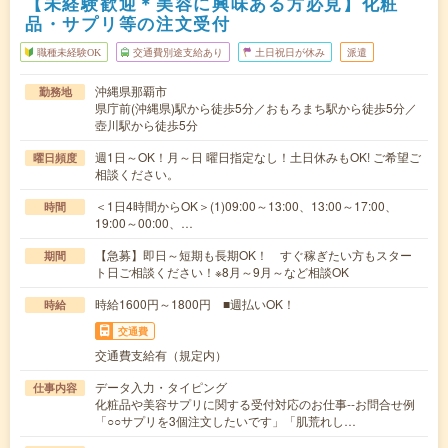
【未経験歓迎＊美容に興味ある方必見】化粧
品・サプリ等の注文受付
職種未経験OK
交通費別途支給あり
土日祝日が休み
派遣
沖縄県那覇市
勤務地
県庁前(沖縄県)駅から徒歩5分／おもろまち駅から徒歩5分／
壺川駅から徒歩5分
週1日～OK！月～日 曜日指定なし！土日休みもOK! ご希望ご
曜日頻度
相談ください。
＜1日4時間からOK＞(1)09:00～13:00、13:00～17:00、
時間
19:00～00:00、…
【急募】即日～短期も長期OK！ すぐ稼ぎたい方もスター
期間
ト日ご相談ください！※8月～9月～など相談OK
時給1600円～1800円 ■週払いOK！
時給
交通費
交通費支給有（規定内）
データ入力・タイピング
仕事内容
化粧品や美容サプリに関する受付対応のお仕事--お問合せ例
「○○サプリを3個注文したいです」「肌荒れし…