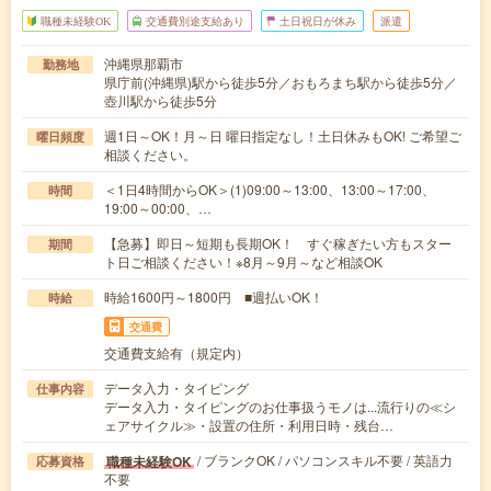
職種未経験OK
交通費別途支給あり
土日祝日が休み
派遣
沖縄県那覇市
勤務地
県庁前(沖縄県)駅から徒歩5分／おもろまち駅から徒歩5分／
壺川駅から徒歩5分
週1日～OK！月～日 曜日指定なし！土日休みもOK! ご希望ご
曜日頻度
相談ください。
＜1日4時間からOK＞(1)09:00～13:00、13:00～17:00、
時間
19:00～00:00、…
【急募】即日～短期も長期OK！ すぐ稼ぎたい方もスター
期間
ト日ご相談ください！※8月～9月～など相談OK
時給1600円～1800円 ■週払いOK！
時給
交通費
交通費支給有（規定内）
データ入力・タイピング
仕事内容
データ入力・タイピングのお仕事扱うモノは...流行りの≪シ
ェアサイクル≫・設置の住所・利用日時・残台…
/ ブランクOK / パソコンスキル不要 / 英語力
職種未経験OK
応募資格
不要