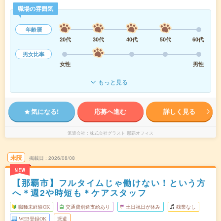
職場の雰囲気
年齢層
20代
30代
40代
50代
60代
男女比率
女性
男性
もっと見る
気になる!
応募へ進む
詳しく見る
派遣会社
株式会社グラスト 那覇オフィス
未読
掲載日
2026/08/08
NEW
【那覇市】フルタイムじゃ働けない！という方
へ＊週2や時短も＊ケアスタッフ
職種未経験OK
交通費別途支給あり
土日祝日が休み
残業なし
WEB登録OK
派遣