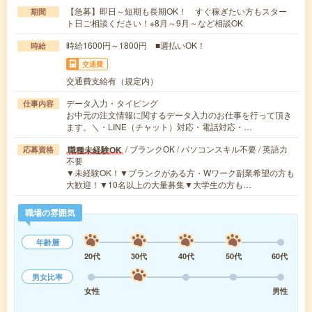
【急募】即日～短期も長期OK！ すぐ稼ぎたい方もスター
期間
ト日ご相談ください！※8月～9月～など相談OK
時給1600円～1800円 ■週払いOK！
時給
交通費
交通費支給有（規定内）
データ入力・タイピング
仕事内容
お中元の注文情報に関するデータ入力のお仕事を行って頂き
ます。＼・LINE（チャット）対応・電話対応・…
/ ブランクOK / パソコンスキル不要 / 英語力
職種未経験OK
応募資格
不要
▼未経験OK！▼ブランクがある方・Wワーク副業希望の方も
大歓迎！▼10名以上の大量募集▼大学生の方も…
職場の雰囲気
年齢層
20代
30代
40代
50代
60代
男女比率
女性
男性