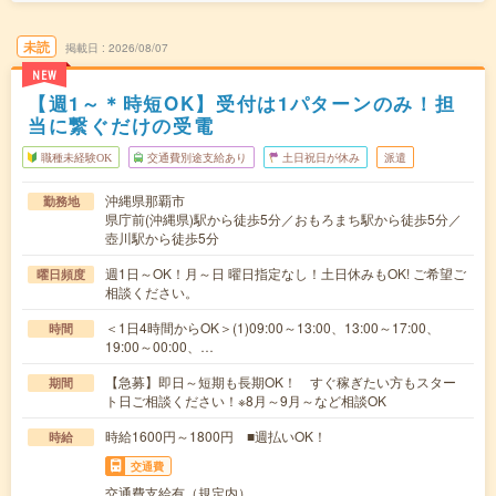
未読
掲載日
2026/08/07
NEW
【週1～＊時短OK】受付は1パターンのみ！担
当に繋ぐだけの受電
職種未経験OK
交通費別途支給あり
土日祝日が休み
派遣
沖縄県那覇市
勤務地
県庁前(沖縄県)駅から徒歩5分／おもろまち駅から徒歩5分／
壺川駅から徒歩5分
週1日～OK！月～日 曜日指定なし！土日休みもOK! ご希望ご
曜日頻度
相談ください。
＜1日4時間からOK＞(1)09:00～13:00、13:00～17:00、
時間
19:00～00:00、…
【急募】即日～短期も長期OK！ すぐ稼ぎたい方もスター
期間
ト日ご相談ください！※8月～9月～など相談OK
時給1600円～1800円 ■週払いOK！
時給
交通費
交通費支給有（規定内）