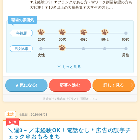
▼未経験OK！▼ブランクがある方・Wワーク副業希望の方も
大歓迎！▼10名以上の大量募集▼大学生の方も…
職場の雰囲気
年齢層
20代
30代
40代
50代
60代
男女比率
女性
男性
もっと見る
気になる!
応募へ進む
詳しく見る
派遣会社
株式会社グラスト 那覇オフィス
未読
掲載日
2026/08/08
NEW
＼週3～／未経験OK！電話なし＊広告の誤字チ
ェック＠おもろまち