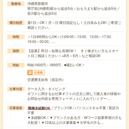
沖縄県那覇市
勤務地
県庁前(沖縄県)駅から徒歩5分／おもろまち駅から徒歩5分／
壺川駅から徒歩5分
週1日～OK！月～日 曜日指定なし！土日休みもOK! ご希望ご
曜日頻度
相談ください。
＜1日4時間からOK＞(1)09:00～13:00、13:00～17:00、
時間
19:00～00:00、…
【急募】即日～短期も長期OK！ すぐ稼ぎたい方もスター
期間
ト日ご相談ください！※8月～9月～など相談OK
時給1600円～1800円 ■週払いOK！
時給
交通費
交通費支給有（規定内）
データ入力・タイピング
仕事内容
ギフトに関するお仕事ギフトの注文に関して購入者の情報や
お問合せ内容を専用フォーマットに入れていくデー…
/ ブランクOK / パソコンスキル不要 / 英語力
職種未経験OK
応募資格
不要
▼未経験OK！▼ブランクがある方・Wワーク副業希望の方も
大歓迎！▼10名以上の大量募集▼大学生の方も…