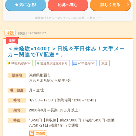
気になる!
応募へ進む
詳しく見る
派遣会社
ヒューマンリソシア株式会社 九州エリア
未読
掲載日
2026/08/07
NEW
＜未経験×1400↑＞日祝＆平日休み！大手メー
カー関連でTV配送＊。
職種未経験OK
交通費別途支給あり
WEB登録OK
派遣
沖縄県那覇市
勤務地
おもろまち駅から徒歩7分
月～金/土
曜日頻度
★9:00～17:30（休憩時間 12:00～12:45）
時間
2026年9月～長期（3ヵ月以上）
期間
1,450円【月収例】約237,000円（時給1,450円×実働
時給
7.75h×21日+残業1h）+交通費
交通費