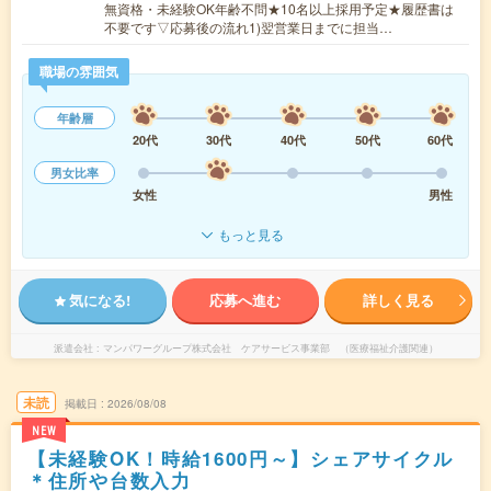
無資格・未経験OK年齢不問★10名以上採用予定★履歴書は
不要です▽応募後の流れ1)翌営業日までに担当…
職場の雰囲気
年齢層
20代
30代
40代
50代
60代
男女比率
女性
男性
もっと見る
気になる!
応募へ進む
詳しく見る
派遣会社
マンパワーグループ株式会社 ケアサービス事業部 （医療福祉介護関連）
未読
掲載日
2026/08/08
NEW
【未経験OK！時給1600円～】シェアサイクル
＊住所や台数入力