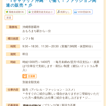
**Tギャラリア沖縄**で働く！ファッション関
連の販売＊彡
職種未経験OK
交通費別途支給あり
残業なし
WEB登録OK
派遣
沖縄県那覇市
勤務地
おもろまち駅から---分
シフト制
曜日頻度
9:30～18:30、11:30～20:30（実働7.5時間・休憩90分）
時間
即日
期間
時給1300円～1400円 ・毎月末締め/翌月15日支払い・残業
時給
は1分単位で支給します・前払い制度（速払いドットコム導
入）
交通費
別途全額支給
販売（アパレル・ファッション・コスメ）
仕事内容
＊今すぐのご紹介は難しい場合がありますがご登録をいただ
いた方へ優先的にお仕事ご紹介を差し上げます＊ジ…
/ ブランクOK / 英語力不要
職種未経験OK
応募資格