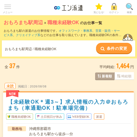
メニュー
気になる!
ログイン
検索
おもろまち駅周辺
×
職種未経験OK
のお仕事一覧
おもろまち駅の派遣のお仕事情報です。
オフィスワーク・事務系
、
営業・販売・サー
ビス系
、
クリエイティブ系
などのお仕事を取り揃えています。職種未経験OKの条件の
他に、
交通費別途支給あり
、
友だちと一緒の応募OK
、
週4日勤務
などのこだわり条件
も取り揃えています。
条件の変更
おもろまち駅周辺 / 職種未経験OK
37
1,464
全
件
平均時給:
円
時給順
新着順
未読
掲載日
2026/08/08
NEW
【未経験OK＊週3～】求人情報の入力＠おもろ
まち（車通勤OK！駐車場完備）
職種未経験OK
土日祝日が休み
WEB登録OK
派遣
沖縄県那覇市
勤務地
おもろまち駅から徒歩---分