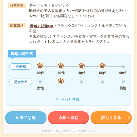
データ入力・タイピング
仕事内容
助成金の申込者情報入力※一部内外線対応の可能性ありExcel
やＷordが苦手でも問題なし！！<<その…
/ ブランクOK / パソコンスキル不要 / 英語力
職種未経験OK
応募資格
不要
▼未経験OK！▼ブランクがある方・Wワーク副業希望の方も
大歓迎！▼10名以上の大量募集▼大学生の方も…
職場の雰囲気
年齢層
20代
30代
40代
50代
60代
男女比率
女性
男性
もっと見る
気になる!
応募へ進む
詳しく見る
派遣会社
株式会社グラスト 那覇オフィス