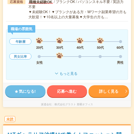
/ ブランクOK / パソコンスキル不要 / 英語力
職種未経験OK
応募資格
不要
▼未経験OK！▼ブランクがある方・Wワーク副業希望の方も
大歓迎！▼10名以上の大量募集▼大学生の方も…
職場の雰囲気
年齢層
20代
30代
40代
50代
60代
男女比率
女性
男性
もっと見る
気になる!
応募へ進む
詳しく見る
派遣会社
株式会社グラスト 那覇オフィス
未読