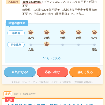
/ ブランクOK / パソコンスキル不要 / 英語力
職種未経験OK
応募資格
不要
無資格・未経験OK年齢不問★10名以上採用予定★履歴書は
不要です▽応募後の流れ1)翌営業日までに担当…
職場の雰囲気
年齢層
20代
30代
40代
50代
60代
男女比率
女性
男性
もっと見る
気になる!
応募へ進む
詳しく見る
派遣会社
マンパワーグループ株式会社 ケアサービス事業部 （医療福祉介護関連）
未読
掲載日
2026/08/07
NEW