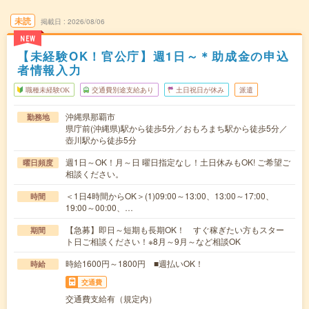
未読
掲載日
2026/08/06
NEW
【未経験OK！官公庁】週1日～＊助成金の申込
者情報入力
職種未経験OK
交通費別途支給あり
土日祝日が休み
派遣
沖縄県那覇市
勤務地
県庁前(沖縄県)駅から徒歩5分／おもろまち駅から徒歩5分／
壺川駅から徒歩5分
週1日～OK！月～日 曜日指定なし！土日休みもOK! ご希望ご
曜日頻度
相談ください。
＜1日4時間からOK＞(1)09:00～13:00、13:00～17:00、
時間
19:00～00:00、…
【急募】即日～短期も長期OK！ すぐ稼ぎたい方もスター
期間
ト日ご相談ください！※8月～9月～など相談OK
時給1600円～1800円 ■週払いOK！
時給
交通費
交通費支給有（規定内）