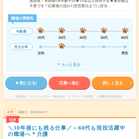
無資格・未経験OK年齢不問★10名以上採用予定★履歴書は
不要です▽応募後の流れ1)翌営業日までに担当…
職場の雰囲気
年齢層
20代
30代
40代
50代
60代
男女比率
女性
男性
もっと見る
気になる!
応募へ進む
詳しく見る
派遣会社
マンパワーグループ株式会社 ケアサービス事業部 （医療福祉介護関連）
未読
掲載日
2026/08/07
NEW
＼10年後にも残る仕事／～60代も現役活躍中
の職場へ＊介護