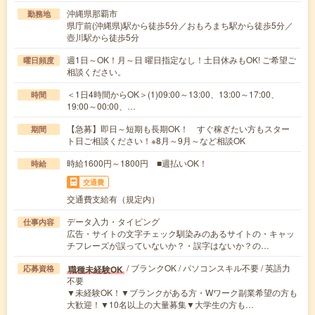
沖縄県那覇市
勤務地
県庁前(沖縄県)駅から徒歩5分／おもろまち駅から徒歩5分／
壺川駅から徒歩5分
週1日～OK！月～日 曜日指定なし！土日休みもOK! ご希望ご
曜日頻度
相談ください。
＜1日4時間からOK＞(1)09:00～13:00、13:00～17:00、
時間
19:00～00:00、…
【急募】即日～短期も長期OK！ すぐ稼ぎたい方もスター
期間
ト日ご相談ください！※8月～9月～など相談OK
時給1600円～1800円 ■週払いOK！
時給
交通費
交通費支給有（規定内）
データ入力・タイピング
仕事内容
広告・サイトの文字チェック馴染みのあるサイトの・キャッ
チフレーズが誤っていないか？・誤字はないか？の…
/ ブランクOK / パソコンスキル不要 / 英語力
職種未経験OK
応募資格
不要
▼未経験OK！▼ブランクがある方・Wワーク副業希望の方も
大歓迎！▼10名以上の大量募集▼大学生の方も…