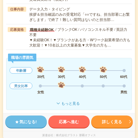
データ入力・タイピング
仕事内容
挨拶＆担当確認のみの受電対応「○○ですね、担当部署にお繋
ぎします」で終了！難しい質問はないのと担当部…
/ ブランクOK / パソコンスキル不要 / 英語力
職種未経験OK
応募資格
不要
▼未経験OK！▼ブランクがある方・Wワーク副業希望の方も
大歓迎！▼10名以上の大量募集▼大学生の方も…
職場の雰囲気
年齢層
20代
30代
40代
50代
60代
男女比率
女性
男性
もっと見る
気になる!
応募へ進む
詳しく見る
派遣会社
株式会社グラスト 那覇オフィス