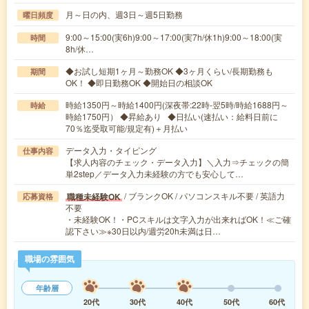
月～日の内、週3日～週5日勤務
曜日頻度
9:00～15:00(実6h)9:00～17:00(実7h/休1h)9:00～18:00(実
時間
8h/休…
◆お試し短期1ヶ月～勤務OK ◆3ヶ月くらい/長期勤務も
期間
OK！ ◆即日勤務OK ◆開始日の相談OK
時給1350円～時給1400円(深夜帯:22時-翌5時/時給1688円～
時給
時給1750円） ◆昇給あり ◆日払い(速払い：給料日前に
70％迄受取可能/規定有)＋月払い
データ入力・タイピング
仕事内容
【求人内容のチェック・データ入力】＼入力⇒チェックの簡
単2step／データ入力未経験の方でも安心して…
/ ブランクOK / パソコンスキル不要 / 英語力
職種未経験OK
応募資格
不要
・未経験OK！・PCスキルは文字入力が出来ればOK！≪ご確
認下さい≫※30日以内/週労20h未満は日…
職場の雰囲気
年齢層
20代
30代
40代
50代
60代