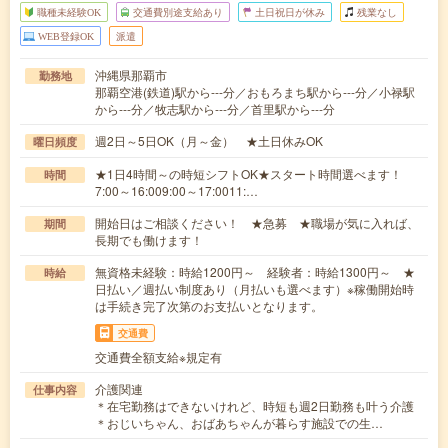
職種未経験OK
交通費別途支給あり
土日祝日が休み
残業なし
WEB登録OK
派遣
沖縄県那覇市
勤務地
那覇空港(鉄道)駅から---分／おもろまち駅から---分／小禄駅
から---分／牧志駅から---分／首里駅から---分
週2日～5日OK（月～金） ★土日休みOK
曜日頻度
★1日4時間～の時短シフトOK★スタート時間選べます！
時間
7:00～16:009:00～17:0011:…
開始日はご相談ください！ ★急募 ★職場が気に入れば、
期間
長期でも働けます！
無資格未経験：時給1200円～ 経験者：時給1300円～ ★
時給
日払い／週払い制度あり（月払いも選べます）※稼働開始時
は手続き完了次第のお支払いとなります。
交通費
交通費全額支給※規定有
介護関連
仕事内容
＊在宅勤務はできないけれど、時短も週2日勤務も叶う介護
＊おじいちゃん、おばあちゃんが暮らす施設での生…