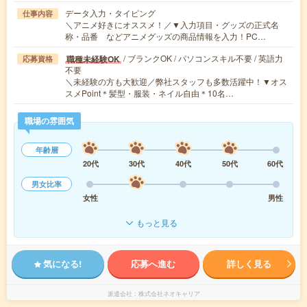
データ入力・タイピング
仕事内容
＼アニメ好きにオススメ！／▼入力項目・グッズの正式名
称・品番 などアニメグッズの商品情報を入力！PC…
/ ブランクOK / パソコンスキル不要 / 英語力
職種未経験OK
応募資格
不要
＼未経験の方も大歓迎／弊社スタッフも多数活躍中！▼オス
スメPoint＊髪型・服装・ネイル自由＊10名…
職場の雰囲気
年齢層
20代
30代
40代
50代
60代
男女比率
女性
男性
もっと見る
気になる!
応募へ進む
詳しく見る
派遣会社
株式会社ネオキャリア