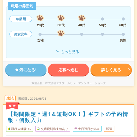
職場の雰囲気
年齢層
20代
30代
40代
50代
60代
男女比率
女性
男性
もっと見る
気になる!
応募へ進む
詳しく見る
派遣会社
株式会社エスプールヒューマンソリューションズ
未読
掲載日
2026/08/08
NEW
【期間限定＊週1＆短期OK！】ギフトの予約情
報・個数入力
職種未経験OK
交通費別途支給あり
土日祝日が休み
派遣