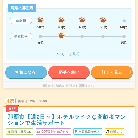
職場の雰囲気
年齢層
20代
30代
40代
50代
60代
男女比率
女性
男性
もっと見る
気になる!
応募へ進む
詳しく見る
派遣会社
株式会社グラスト 那覇オフィス
未読
掲載日
2026/08/08
NEW
那覇市【週2日～】ホテルライクな高齢者マン
ションで生活サポート
職種未経験OK
交通費別途支給あり
土日祝日が休み
残業なし