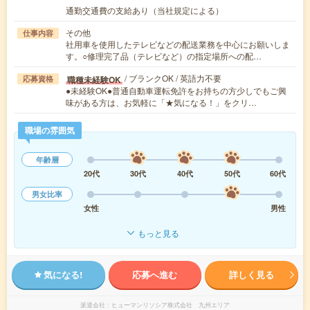
通勤交通費の支給あり（当社規定による）
その他
仕事内容
社用車を使用したテレビなどの配送業務を中心にお願いしま
す。○修理完了品（テレビなど）の指定場所への配…
/ ブランクOK / 英語力不要
職種未経験OK
応募資格
●未経験OK●普通自動車運転免許をお持ちの方少しでもご興
味がある方は、お気軽に「★気になる！」をクリ…
職場の雰囲気
年齢層
20代
30代
40代
50代
60代
男女比率
女性
男性
もっと見る
気になる!
応募へ進む
詳しく見る
派遣会社
ヒューマンリソシア株式会社 九州エリア