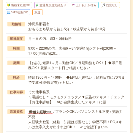
職種未経験OK
交通費別途支給あり
土日祝日が休み
残業なし
WEB登録OK
派遣
沖縄県那覇市
勤務地
おもろまち駅から徒歩5分／牧志駅から徒歩13分
月～日の内、週3～5日勤務
曜日頻度
9:00～22:00の内、実働6～8h/休憩1h[シフト例]□9:00～
時間
17:00(実働7h)□9:…
【お試し短期1ヶ月～勤務OK／長期勤務もOK！】◆即日勤
期間
務OK！就業スタート日ご相談ください！
時給1300円～1400円 ◆日払い(速払い：給料日前に70％ま
時給
で受取可能/規定有)＋月払い
その他事務系
仕事内容
＼電話なし＊モクモクチェック／▼広告のテキストチェック
【お仕事詳細】・AIが自動生成したテキストに誤…
/ ブランクOK / パソコンスキル不要 / 英語力
職種未経験OK
応募資格
不要
未経験大歓迎（経験・知識は必要なし）学歴不問！PCスキ
ルは文字入力が出来ればOK！ ≪ご確認下さい≫…