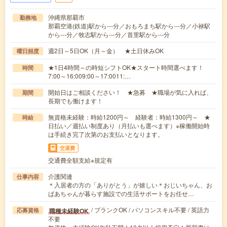
沖縄県那覇市
勤務地
那覇空港(鉄道)駅から---分／おもろまち駅から---分／小禄駅
から---分／牧志駅から---分／首里駅から---分
週2日～5日OK（月～金） ★土日休みOK
曜日頻度
★1日4時間～の時短シフトOK★スタート時間選べます！
時間
7:00～16:009:00～17:0011:…
開始日はご相談ください！ ★急募 ★職場が気に入れば、
期間
長期でも働けます！
無資格未経験：時給1200円～ 経験者：時給1300円～ ★
時給
日払い／週払い制度あり（月払いも選べます）※稼働開始時
は手続き完了次第のお支払いとなります。
交通費
交通費全額支給※規定有
介護関連
仕事内容
＊入居者の方の「ありがとう」が嬉しい＊おじいちゃん、お
ばあちゃんが暮らす施設での生活サポートをお任せ…
/ ブランクOK / パソコンスキル不要 / 英語力
職種未経験OK
応募資格
不要