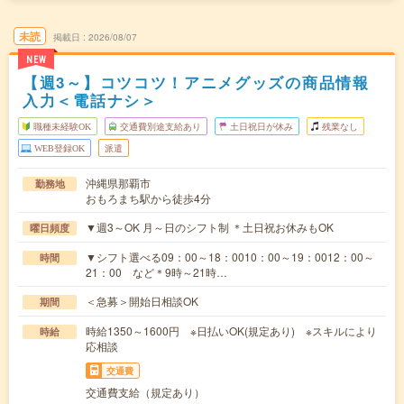
未読
掲載日
2026/08/07
NEW
【週3～】コツコツ！アニメグッズの商品情報
入力＜電話ナシ＞
職種未経験OK
交通費別途支給あり
土日祝日が休み
残業なし
WEB登録OK
派遣
沖縄県那覇市
勤務地
おもろまち駅から徒歩4分
▼週3～OK 月～日のシフト制 ＊土日祝お休みもOK
曜日頻度
▼シフト選べる09：00～18：0010：00～19：0012：00～
時間
21：00 など＊9時～21時…
＜急募＞開始日相談OK
期間
時給1350～1600円 ※日払いOK(規定あり) ※スキルにより
時給
応相談
交通費
交通費支給（規定あり）