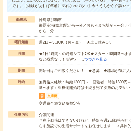
に立つ、誰かの支えになる。そのために「声をかける」「手を貸す」
です。【経験があれば年齢に左右されづらい】今のうちから介護やっ
勤務地
沖縄県那覇市
那覇空港(鉄道)駅から---分／おもろまち駅から---分／
から---分
曜日頻度
週2日～5日OK（月～金） ★土日休みOK
時間
★1日4時間～の時短シフトOK★スタート時間選べます！7:00～1
など残業なし！※Wワー…
つづきを見る
期間
開始日はご相談ください！ ★急募 ★職場が気に入
時給
無資格未経験：時給1200円～ 経験者：時給1300
選べます）※稼働開始時は手続き完了次第のお支払い
交通費
交通費全額支給※規定有
仕事内容
介護関連
＊在宅勤務はできないけれど、時短も週2日勤務も叶
らす施設での生活サポートをお任せします！ ＜具体