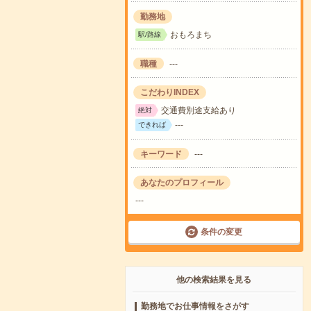
勤務地
おもろまち
駅/路線
職種
---
こだわりINDEX
交通費別途支給あり
絶対
---
できれば
キーワード
---
あなたのプロフィール
---
条件の変更
他の検索結果を見る
勤務地でお仕事情報をさがす