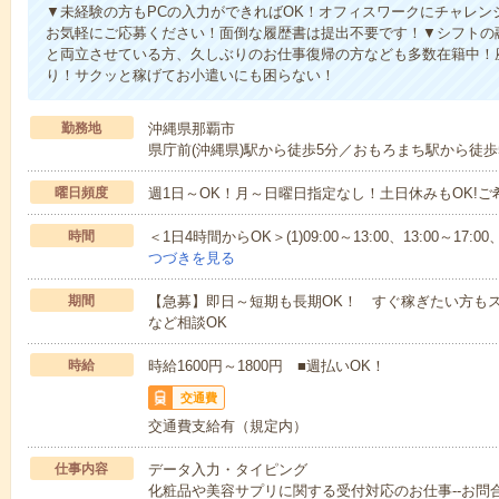
▼未経験の方もPCの入力ができればOK！オフィスワークにチャレン
お気軽にご応募ください！面倒な履歴書は提出不要です！▼シフトの
と両立させている方、久しぶりのお仕事復帰の方なども多数在籍中！
り！サクッと稼げてお小遣いにも困らない！
勤務地
沖縄県那覇市
県庁前(沖縄県)駅から徒歩5分／おもろまち駅から徒歩
曜日頻度
週1日～OK！月～日曜日指定なし！土日休みもOK!
時間
＜1日4時間からOK＞(1)09:00～13:00、13:00～17:00、19
つづきを見る
期間
【急募】即日～短期も長期OK！ すぐ稼ぎたい方もス
など相談OK
時給
時給1600円～1800円 ■週払いOK！
交通費
交通費支給有（規定内）
仕事内容
データ入力・タイピング
化粧品や美容サプリに関する受付対応のお仕事--お問