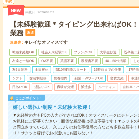
未読
NEW
掲載日
2026/08/07
【未経験歓迎＊タイピング出来ればOK
業務
派遣
キレイなオフィスです
派遣先
職種未経験OK
社会人未経験OK
ブランクOK
大学生歓迎
既卒第二
友達と一緒OK
OA不要
英語不要
履歴書不要
40～50代活躍
し
週5日勤務
土日祝休
朝10時以降スタート
16時前までの仕事
17時
シフト
交替制勤務
扶養控内
副業・WワークOK
交費支給
車通
日払いOK
週払いOK
職場が分煙
派遣多
ルーティン
自転車・バ
ここがポイント！
嬉しい週払い制度＊未経験大歓迎！
▼未経験の方もPCの入力ができればOK！オフィスワークにチャレン
お気軽にご応募ください！面倒な履歴書は提出不要です！▼シフトの
と両立させている方、久しぶりのお仕事復帰の方なども多数在籍中！
り！サクッと稼げてお小遣いにも困らない！