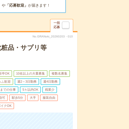
」
や
「応募歓迎」
が届きます！
一括
応募
No.GRANoki_20260203・010
化粧品・サプリ等
新卒OK
10名以上の大量募集
複数名募集
ゅふ歓迎
週2～3日勤務
週4日勤務
前までの仕事
5ｈ以内OK
残業少
勤可
駅歩5分
大手
服装自由
イクOK