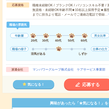
応募資格
職種未経験OK / ブランクOK / パソコンスキル不要 /
無資格・未経験OK年齢不問★10名以上採用予定★履
までに担当より電話・メールでご連絡2)電話で登録…
職場の雰囲気
年齢層
男女比率
20代
30代
40代
50代
60代
職場の様子
仕事の仕方
活気がある
しずか
マンパワーグループ株式会社 ケアサービス事業部 
派遣会社
応募する
気になる！
興味があったら「★気になる！」を