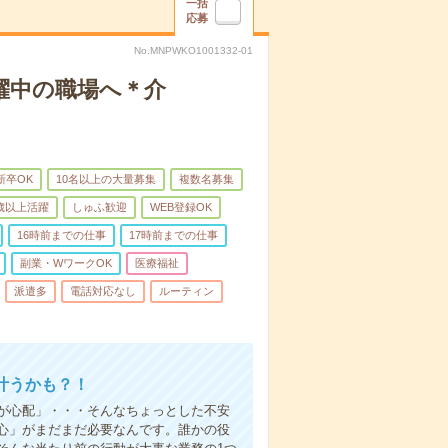
一括
応募
No.MNPWKO1001332-01
躍中の職場へ＊介
新卒OK
10名以上の大量募集
複数名募集
0歳以上活躍
しゅふ歓迎
WEB登録OK
16時前までの仕事
17時前までの仕事
副業・WワークOK
医療福祉
派遣多
電話対応なし
ルーティン
叶うかも？！
事が心配」・・・そんなちょっとした不安
心」がまだまだ必要なんです。誰かの役