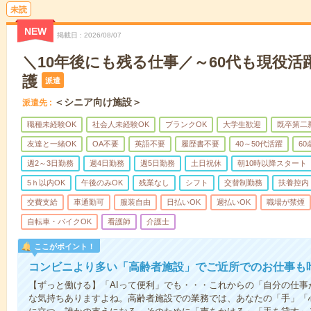
未読
NEW
掲載日
2026/08/07
＼10年後にも残る仕事／～60代も現役活
護
派遣
＜シニア向け施設＞
派遣先
職種未経験OK
社会人未経験OK
ブランクOK
大学生歓迎
既卒第二
友達と一緒OK
OA不要
英語不要
履歴書不要
40～50代活躍
6
週2～3日勤務
週4日勤務
週5日勤務
土日祝休
朝10時以降スタート
5ｈ以内OK
午後のみOK
残業なし
シフト
交替制勤務
扶養控内
交費支給
車通勤可
服装自由
日払いOK
週払いOK
職場が禁煙
自転車・バイクOK
看護師
介護士
ここがポイント！
コンビニより多い「高齢者施設」でご近所でのお仕事も
【ずっと働ける】「AIって便利」でも・・・これからの「自分の仕
な気持ちありますよね。高齢者施設での業務では、あなたの「手」「