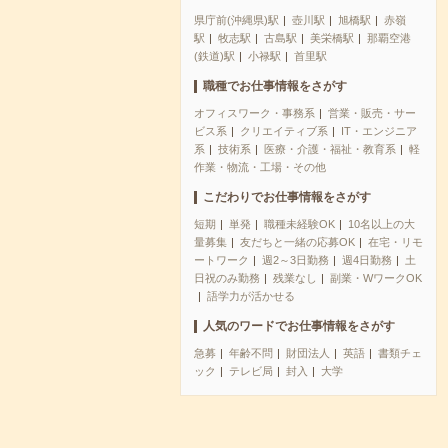
県庁前(沖縄県)駅
壺川駅
旭橋駅
赤嶺
駅
牧志駅
古島駅
美栄橋駅
那覇空港
(鉄道)駅
小禄駅
首里駅
職種でお仕事情報をさがす
オフィスワーク・事務系
営業・販売・サー
ビス系
クリエイティブ系
IT・エンジニア
系
技術系
医療・介護・福祉・教育系
軽
作業・物流・工場・その他
こだわりでお仕事情報をさがす
短期
単発
職種未経験OK
10名以上の大
量募集
友だちと一緒の応募OK
在宅・リモ
ートワーク
週2～3日勤務
週4日勤務
土
日祝のみ勤務
残業なし
副業・WワークOK
語学力が活かせる
人気のワードでお仕事情報をさがす
急募
年齢不問
財団法人
英語
書類チェ
ック
テレビ局
封入
大学