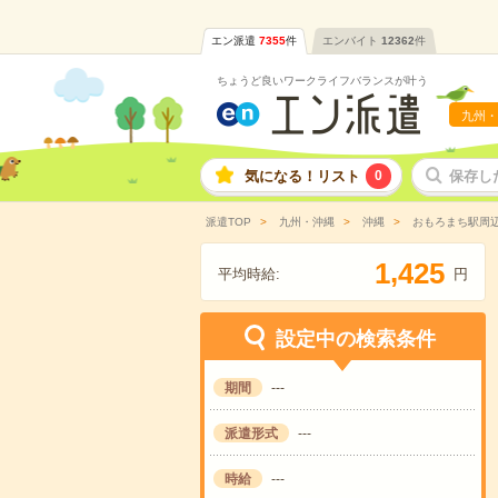
エン派遣
7355
件
エンバイト
12362
件
ちょうど良いワークライフバランスが叶う
九州・
気になる！リスト
0
保存し
派遣TOP
九州・沖縄
沖縄
おもろまち駅周
,
1
4
2
5
平均時給:
円
設定中の検索条件
期間
---
派遣形式
---
時給
---