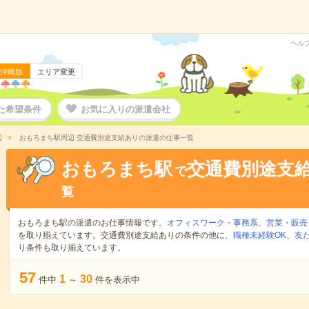
ヘル
沖縄版
エリア変更
た希望条件
お気に入りの派遣会社
辺
おもろまち駅周辺 交通費別途支給ありの派遣の仕事一覧
おもろまち駅
交通費別途支
で
覧
おもろまち駅の派遣のお仕事情報です。
オフィスワーク・事務系
、
営業・販売
を取り揃えています。交通費別途支給ありの条件の他に、
職種未経験OK
、
友
り条件も取り揃えています。
57
1
30
件中
～
件を表示中