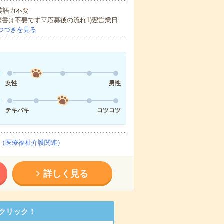
 英語力不要
歴書は不要です▽応募後の流れ1)翌営業日
つづきを見る
女性
男性
テキパキ
コツコツ
（医療福祉介護関連）
詳しく見る
クリック！