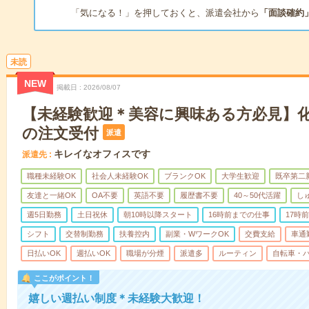
「気になる！」を押しておくと、派遣会社から
「面談確約
未読
NEW
掲載日
2026/08/07
【未経験歓迎＊美容に興味ある方必見】
の注文受付
派遣
キレイなオフィスです
派遣先
職種未経験OK
社会人未経験OK
ブランクOK
大学生歓迎
既卒第二
友達と一緒OK
OA不要
英語不要
履歴書不要
40～50代活躍
し
週5日勤務
土日祝休
朝10時以降スタート
16時前までの仕事
17時
シフト
交替制勤務
扶養控内
副業・WワークOK
交費支給
車通
日払いOK
週払いOK
職場が分煙
派遣多
ルーティン
自転車・バ
ここがポイント！
嬉しい週払い制度＊未経験大歓迎！