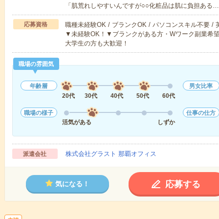
「肌荒れしやすいんですが○○化粧品は肌に負担ある…
応募資格
職種未経験OK / ブランクOK / パソコンスキル不要 /
▼未経験OK！▼ブランクがある方・Wワーク副業希望
大学生の方も大歓迎！
職場の雰囲気
年齢層
男女比率
20代
30代
40代
50代
60代
職場の様子
仕事の仕方
活気がある
しずか
株式会社グラスト 那覇オフィス
派遣会社
応募する
気になる！