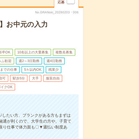
応募
No.GRANoki_20260203・006
！】お中元の入力
新卒OK
10名以上の大量募集
複数名募集
ゅふ歓迎
週2～3日勤務
週4日勤務
前までの仕事
5ｈ以内OK
残業少
勤可
駅歩5分
大手
服装自由
イクOK
ジしたい方、ブランクがある方もまずは
融通が利くので、大学生の方や、子育て
座り仕事で体力面も〇▼週払い制度あ