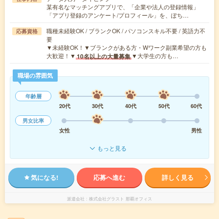
某有名なマッチングアプリで、「企業や法人の登録情報」
「アプリ登録のアンケート/プロフィール」を、ぽち…
職種未経験OK / ブランクOK / パソコンスキル不要 / 英語力不
応募資格
要
▼未経験OK！▼ブランクがある方・Wワーク副業希望の方も
大歓迎！▼
▼大学生の方も…
10名以上の大量募集
職場の雰囲気
年齢層
20代
30代
40代
50代
60代
男女比率
女性
男性
もっと見る
気になる!
応募へ進む
詳しく見る
派遣会社
株式会社グラスト 那覇オフィス