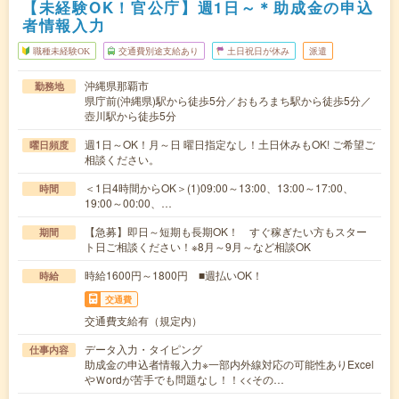
【未経験OK！官公庁】週1日～＊助成金の申込
者情報入力
職種未経験OK
交通費別途支給あり
土日祝日が休み
派遣
沖縄県那覇市
勤務地
県庁前(沖縄県)駅から徒歩5分／おもろまち駅から徒歩5分／
壺川駅から徒歩5分
週1日～OK！月～日 曜日指定なし！土日休みもOK! ご希望ご
曜日頻度
相談ください。
＜1日4時間からOK＞(1)09:00～13:00、13:00～17:00、
時間
19:00～00:00、…
【急募】即日～短期も長期OK！ すぐ稼ぎたい方もスター
期間
ト日ご相談ください！※8月～9月～など相談OK
時給1600円～1800円 ■週払いOK！
時給
交通費
交通費支給有（規定内）
データ入力・タイピング
仕事内容
助成金の申込者情報入力※一部内外線対応の可能性ありExcel
やＷordが苦手でも問題なし！！<<その…