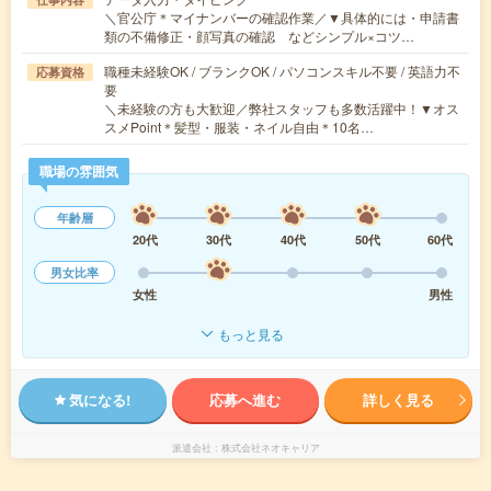
＼官公庁＊マイナンバーの確認作業／▼具体的には・申請書
類の不備修正・顔写真の確認 などシンプル×コツ…
職種未経験OK / ブランクOK / パソコンスキル不要 / 英語力不
応募資格
要
＼未経験の方も大歓迎／弊社スタッフも多数活躍中！▼オス
スメPoint＊髪型・服装・ネイル自由＊10名…
職場の雰囲気
年齢層
20代
30代
40代
50代
60代
男女比率
女性
男性
もっと見る
気になる!
応募へ進む
詳しく見る
派遣会社
株式会社ネオキャリア