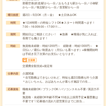
那覇空港(鉄道)駅から---分／おもろまち駅から---分／小禄駅
から---分／牧志駅から---分／首里駅から---分
週2日～5日OK（月～金） ★土日休みOK
曜日頻度
★1日4時間～の時短シフトOK★スタート時間選べます！
時間
7:00～16:009:00～17:0011:…
開始日はご相談ください！ ★急募 ★職場が気に入れば、
期間
長期でも働けます！
無資格未経験：時給1200円～ 経験者：時給1300円～ ★
時給
日払い／週払い制度あり（月払いも選べます）※稼働開始時
は手続き完了次第のお支払いとなります。
交通費
交通費全額支給※規定有
介護関連
仕事内容
＊在宅勤務はできないけれど、時短も週2日勤務も叶う介護
＊おじいちゃん、おばあちゃんが暮らす施設での生…
職種未経験OK / ブランクOK / パソコンスキル不要 / 英語力不
応募資格
要
無資格・未経験OK年齢不問★10名以上採用予定★履歴書は
不要です▽応募後の流れ1)翌営業日までに担当…