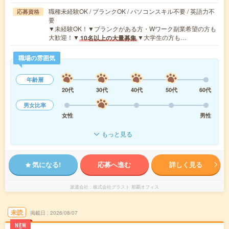
職種未経験OK / ブランクOK / パソコンスキル不要 / 英語力不
応募資格
要
▼未経験OK！▼ブランクがある方・Wワーク副業希望の方も
大歓迎！▼
▼大学生の方も…
10名以上の大量募集
職場の雰囲気
年齢層
20代
30代
40代
50代
60代
男女比率
女性
男性
もっと見る
気になる!
応募へ進む
詳しく見る
派遣会社
株式会社グラスト 那覇オフィス
未読
掲載日
2026/08/07
NEW