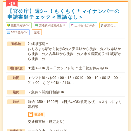
NEW
【官公庁】週3～！もくもく＊マイナンバーの
申請書類チェック＜電話なし＞
職種未経験OK
交通費別途支給あり
土日祝日が休み
残業なし
WEB登録OK
派遣
沖縄県那覇市
勤務地
おもろまち駅から徒歩3分／安里駅から徒歩---分／牧志駅か
ら徒歩---分／古島駅から徒歩---分／市立病院前(沖縄県)駅か
ら徒歩---分
▼週3～OK 月～日のシフト制 ＊土日祝お休みもOK
曜日頻度
▼シフト選べる09：00～18：0010：00～19：0012：00～
時間
21：00 など＊9時～21時…
＜急募＞開始日相談OK
期間
時給1350～1600円 ※日払いOK(規定あり) ※スキルにより
時給
応相談
交通費
交通費支給（規定あり）
データ入力・タイピング
仕事内容