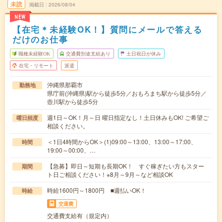
未読
掲載日
2026/08/04
NEW
【在宅＊未経験OK！】質問にメールで答える
だけのお仕事
職種未経験OK
交通費別途支給あり
土日祝日が休み
在宅・リモート
派遣
沖縄県那覇市
勤務地
県庁前(沖縄県)駅から徒歩5分／おもろまち駅から徒歩5分／
壺川駅から徒歩5分
週1日～OK！月～日 曜日指定なし！土日休みもOK! ご希望ご
曜日頻度
相談ください。
＜1日4時間からOK＞(1)09:00～13:00、13:00～17:00、
時間
19:00～00:00、…
【急募】即日～短期も長期OK！ すぐ稼ぎたい方もスター
期間
ト日ご相談ください！※8月～9月～など相談OK
時給1600円～1800円 ■週払いOK！
時給
交通費
交通費支給有（規定内）