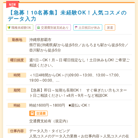
NEW
【急募！10名募集】未経験OK！人気コスメの
データ入力
職種未経験OK
交通費別途支給あり
土日祝日が休み
派遣
沖縄県那覇市
勤務地
県庁前(沖縄県)駅から徒歩5分／おもろまち駅から徒歩5分／
壺川駅から徒歩5分
週1日～OK！月～日 曜日指定なし！土日休みもOK! ご希望ご
曜日頻度
相談ください。
＜1日4時間からOK＞(1)09:00～13:00、13:00～17:00、
時間
19:00～00:00、…
【急募】即日～短期も長期OK！ すぐ稼ぎたい方もスター
期間
ト日ご相談ください！※8月～9月～など相談OK
時給1600円～1800円 ■週払いOK！
時給
交通費
交通費支給有（規定内）
データ入力・タイピング
仕事内容
人気コスメのデータ入力業務＜お仕事内容＞人気コスメの在