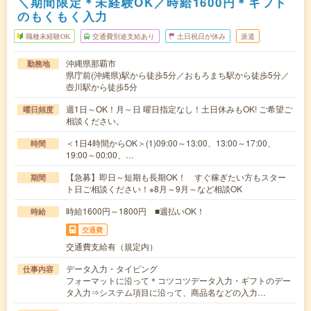
＼期間限定＊未経験OK／時給1600円＊ギフト
のもくもく入力
職種未経験OK
交通費別途支給あり
土日祝日が休み
派遣
沖縄県那覇市
勤務地
県庁前(沖縄県)駅から徒歩5分／おもろまち駅から徒歩5分／
壺川駅から徒歩5分
週1日～OK！月～日 曜日指定なし！土日休みもOK! ご希望ご
曜日頻度
相談ください。
＜1日4時間からOK＞(1)09:00～13:00、13:00～17:00、
時間
19:00～00:00、…
【急募】即日～短期も長期OK！ すぐ稼ぎたい方もスター
期間
ト日ご相談ください！※8月～9月～など相談OK
時給1600円～1800円 ■週払いOK！
時給
交通費
交通費支給有（規定内）
データ入力・タイピング
仕事内容
フォーマットに沿って＊コツコツデータ入力・ギフトのデー
タ入力⇒システム項目に沿って、商品名などの入力…