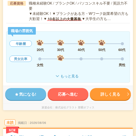
職種未経験OK / ブランクOK / パソコンスキル不要 / 英語力不
応募資格
要
▼未経験OK！▼ブランクがある方・Wワーク副業希望の方も
大歓迎！▼
▼大学生の方も…
10名以上の大量募集
職場の雰囲気
年齢層
20代
30代
40代
50代
60代
男女比率
女性
男性
もっと見る
気になる!
応募へ進む
詳しく見る
派遣会社
株式会社グラスト 那覇オフィス
未読
掲載日
2026/08/06
NEW