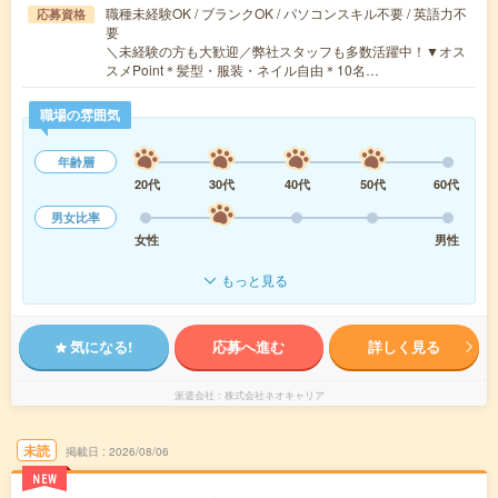
職種未経験OK / ブランクOK / パソコンスキル不要 / 英語力不
応募資格
要
＼未経験の方も大歓迎／弊社スタッフも多数活躍中！▼オス
スメPoint＊髪型・服装・ネイル自由＊10名…
職場の雰囲気
年齢層
20代
30代
40代
50代
60代
男女比率
女性
男性
もっと見る
気になる!
応募へ進む
詳しく見る
派遣会社
株式会社ネオキャリア
未読
掲載日
2026/08/06
NEW