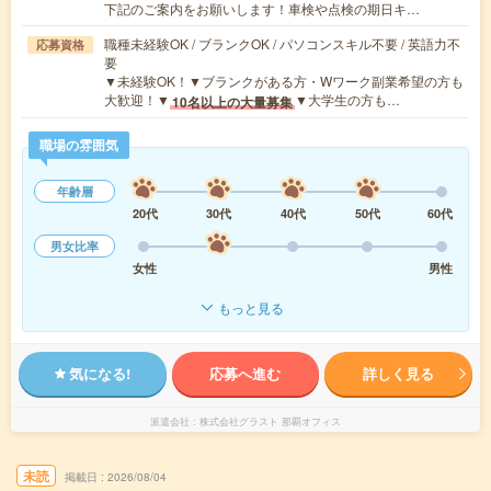
下記のご案内をお願いします！車検や点検の期日キ…
職種未経験OK / ブランクOK / パソコンスキル不要 / 英語力不
応募資格
要
▼未経験OK！▼ブランクがある方・Wワーク副業希望の方も
大歓迎！▼
▼大学生の方も…
10名以上の大量募集
職場の雰囲気
年齢層
20代
30代
40代
50代
60代
男女比率
女性
男性
もっと見る
気になる!
応募へ進む
詳しく見る
派遣会社
株式会社グラスト 那覇オフィス
未読
掲載日
2026/08/04