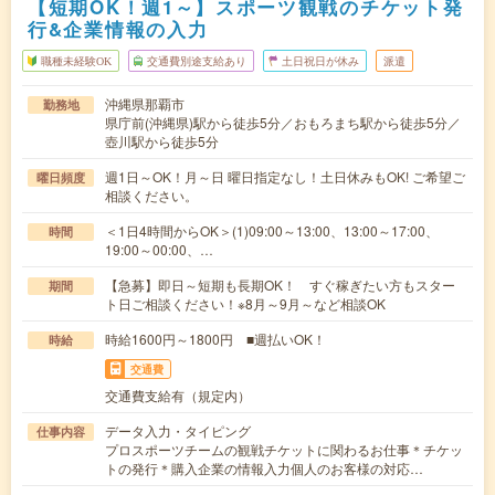
【短期OK！週1～】スポーツ観戦のチケット発
行&企業情報の入力
職種未経験OK
交通費別途支給あり
土日祝日が休み
派遣
沖縄県那覇市
勤務地
県庁前(沖縄県)駅から徒歩5分／おもろまち駅から徒歩5分／
壺川駅から徒歩5分
週1日～OK！月～日 曜日指定なし！土日休みもOK! ご希望ご
曜日頻度
相談ください。
＜1日4時間からOK＞(1)09:00～13:00、13:00～17:00、
時間
19:00～00:00、…
【急募】即日～短期も長期OK！ すぐ稼ぎたい方もスター
期間
ト日ご相談ください！※8月～9月～など相談OK
時給1600円～1800円 ■週払いOK！
時給
交通費
交通費支給有（規定内）
データ入力・タイピング
仕事内容
プロスポーツチームの観戦チケットに関わるお仕事＊チケッ
トの発行＊購入企業の情報入力個人のお客様の対応…