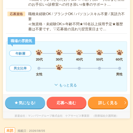
のお手伝い○診察室への付き添い○食事のサポート…
職種未経験OK / ブランクOK / パソコンスキル不要 / 英語力不
応募資格
要
≪無資格・未経験OK≫年齢不問★10名以上採用予定★履歴
書は不要です。▽応募後の流れ1)翌営業日まで…
職場の雰囲気
年齢層
20代
30代
40代
50代
60代
男女比率
女性
男性
もっと見る
気になる!
応募へ進む
詳しく見る
派遣会社
マンパワーグループ株式会社 ケアサービス事業部 （医療福祉介護関連）
未読
掲載日
2026/08/05