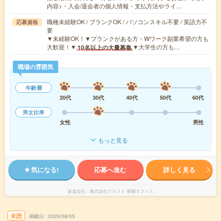
内容>・入会/退会者の個人情報・支払方法やライ…
職種未経験OK / ブランクOK / パソコンスキル不要 / 英語力不
応募資格
要
▼未経験OK！▼ブランクがある方・Wワーク副業希望の方も
大歓迎！▼
▼大学生の方も…
10名以上の大量募集
職場の雰囲気
年齢層
20代
30代
40代
50代
60代
男女比率
女性
男性
もっと見る
気になる!
応募へ進む
詳しく見る
派遣会社
株式会社グラスト 那覇オフィス
未読
掲載日
2026/08/05