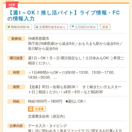
NEW
【週1～OK！推し活バイト】ライブ情報・FC
の情報入力
職種未経験OK
交通費別途支給あり
土日祝日が休み
派遣
沖縄県那覇市
勤務地
県庁前(沖縄県)駅から徒歩5分／おもろまち駅から徒歩5分／
壺川駅から徒歩5分
週1日～OK！月～日 曜日指定なし！土日休みもOK! ご希望ご
曜日頻度
相談ください。
＜1日4時間からOK＞(1)09:00～13:00、13:00～17:00、
時間
19:00～00:00、…
【急募】即日～短期も長期OK！ すぐ稼ぎたい方もスター
期間
ト日ご相談ください！※8月～9月～など相談OK
時給1600円～1800円 ■週払いOK！
時給
交通費
交通費支給有（規定内）
データ入力・タイピング
仕事内容
推し活に関われる！有名ファンクラブに関するお仕事<入力