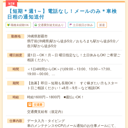
NEW
【短期＊週1～】電話なし！メールのみ＊車検
日程の通知送付
職種未経験OK
交通費別途支給あり
土日祝日が休み
派遣
沖縄県那覇市
勤務地
県庁前(沖縄県)駅から徒歩5分／おもろまち駅から徒歩5分／
壺川駅から徒歩5分
週1日～OK！月～日 曜日指定なし！土日休みもOK! ご希望ご
曜日頻度
相談ください。
＜1日4時間からOK＞(1)09:00～13:00、13:00～17:00、
時間
19:00～00:00、…
【急募】即日～短期も長期OK！ すぐ稼ぎたい方もスター
期間
ト日ご相談ください！※8月～9月～など相談OK
時給1600円～1800円 ■週払いOK！
時給
交通費
交通費支給有（規定内）
データ入力・タイピング
仕事内容
車のメンテナンスやCPのメール通知のお仕事メールにて、