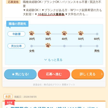
職種未経験OK / ブランクOK / パソコンスキル不要 / 英語力不
応募資格
要
▼未経験OK！▼ブランクがある方・Wワーク副業希望の方も
大歓迎！▼
▼大学生の方も…
10名以上の大量募集
職場の雰囲気
年齢層
20代
30代
40代
50代
60代
男女比率
女性
男性
もっと見る
気になる!
応募へ進む
詳しく見る
派遣会社
株式会社グラスト 那覇オフィス
未読
掲載日
2026/08/05
NEW