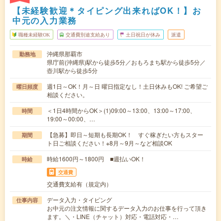
【未経験歓迎＊タイピング出来ればOK！】お
中元の入力業務
職種未経験OK
交通費別途支給あり
土日祝日が休み
派遣
沖縄県那覇市
勤務地
県庁前(沖縄県)駅から徒歩5分／おもろまち駅から徒歩5分／
壺川駅から徒歩5分
週1日～OK！月～日 曜日指定なし！土日休みもOK! ご希望ご
曜日頻度
相談ください。
＜1日4時間からOK＞(1)09:00～13:00、13:00～17:00、
時間
19:00～00:00、…
【急募】即日～短期も長期OK！ すぐ稼ぎたい方もスター
期間
ト日ご相談ください！※8月～9月～など相談OK
時給1600円～1800円 ■週払いOK！
時給
交通費
交通費支給有（規定内）
データ入力・タイピング
仕事内容
お中元の注文情報に関するデータ入力のお仕事を行って頂き
ます。＼・LINE（チャット）対応・電話対応・…