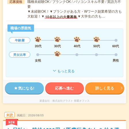
職種未経験OK / ブランクOK / パソコンスキル不要 / 英語力不
応募資格
要
▼未経験OK！▼ブランクがある方・Wワーク副業希望の方も
大歓迎！▼
▼大学生の方も…
10名以上の大量募集
職場の雰囲気
年齢層
20代
30代
40代
50代
60代
男女比率
女性
男性
もっと見る
気になる!
応募へ進む
詳しく見る
派遣会社
株式会社グラスト 那覇オフィス
未読
掲載日
2026/08/05
NEW