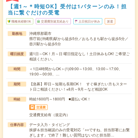
【週1～＊時短OK】受付は1パターンのみ！担
当に繋ぐだけの受電
職種未経験OK
交通費別途支給あり
土日祝日が休み
派遣
沖縄県那覇市
勤務地
県庁前(沖縄県)駅から徒歩5分／おもろまち駅から徒歩5分／
壺川駅から徒歩5分
週1日～OK！月～日 曜日指定なし！土日休みもOK! ご希望ご
曜日頻度
相談ください。
＜1日4時間からOK＞(1)09:00～13:00、13:00～17:00、
時間
19:00～00:00、…
【急募】即日～短期も長期OK！ すぐ稼ぎたい方もスター
期間
ト日ご相談ください！※8月～9月～など相談OK
時給1600円～1800円 ■週払いOK！
時給
交通費
交通費支給有（規定内）
データ入力・タイピング
仕事内容
挨拶＆担当確認のみの受電対応「○○ですね、担当部署にお繋
ぎします」で終了！難しい質問はないのと担当部…