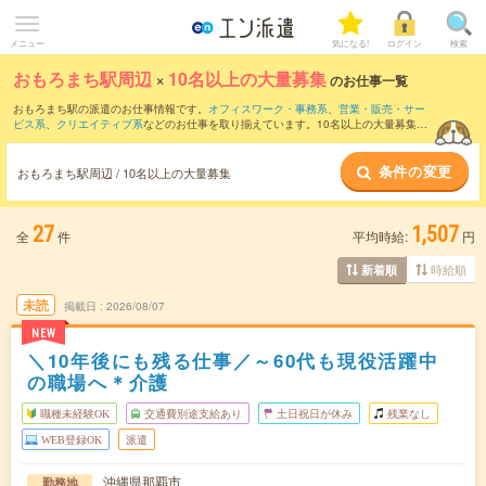
メニュー
気になる!
ログイン
検索
おもろまち駅周辺
×
10名以上の大量募集
のお仕事一覧
おもろまち駅の派遣のお仕事情報です。
オフィスワーク・事務系
、
営業・販売・サー
ビス系
、
クリエイティブ系
などのお仕事を取り揃えています。10名以上の大量募集の
条件の他に、
交通費別途支給あり
、
職種未経験OK
、
友だちと一緒の応募OK
などのこ
だわり条件も取り揃えています。
条件の変更
おもろまち駅周辺 / 10名以上の大量募集
27
1,507
全
件
平均時給:
円
時給順
新着順
未読
掲載日
2026/08/07
NEW
＼10年後にも残る仕事／～60代も現役活躍中
の職場へ＊介護
職種未経験OK
交通費別途支給あり
土日祝日が休み
残業なし
WEB登録OK
派遣
沖縄県那覇市
勤務地