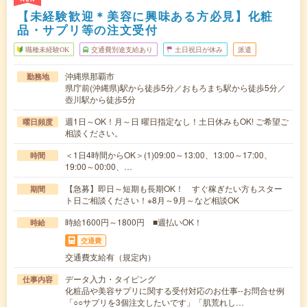
【未経験歓迎＊美容に興味ある方必見】化粧
品・サプリ等の注文受付
職種未経験OK
交通費別途支給あり
土日祝日が休み
派遣
沖縄県那覇市
勤務地
県庁前(沖縄県)駅から徒歩5分／おもろまち駅から徒歩5分／
壺川駅から徒歩5分
週1日～OK！月～日 曜日指定なし！土日休みもOK! ご希望ご
曜日頻度
相談ください。
＜1日4時間からOK＞(1)09:00～13:00、13:00～17:00、
時間
19:00～00:00、…
【急募】即日～短期も長期OK！ すぐ稼ぎたい方もスター
期間
ト日ご相談ください！※8月～9月～など相談OK
時給1600円～1800円 ■週払いOK！
時給
交通費
交通費支給有（規定内）
データ入力・タイピング
仕事内容
化粧品や美容サプリに関する受付対応のお仕事--お問合せ例
「○○サプリを3個注文したいです」「肌荒れし…