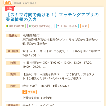
未読
掲載日
2026/08/04
NEW
【スキマ時間で働ける！】マッチングアプリの
登録情報の入力
職種未経験OK
交通費別途支給あり
土日祝日が休み
派遣
沖縄県那覇市
勤務地
県庁前(沖縄県)駅から徒歩5分／おもろまち駅から徒歩5分／
壺川駅から徒歩5分
週1日～OK！月～日 曜日指定なし！土日休みもOK! ご希望ご
曜日頻度
相談ください。
＜1日4時間からOK＞(1)09:00～13:00、13:00～17:00、
時間
19:00～00:00、…
【急募】即日～短期も長期OK！ すぐ稼ぎたい方もスター
期間
ト日ご相談ください！※8月～9月～など相談OK
時給1600円～1800円 ■週払いOK！
時給
交通費
交通費支給有（規定内）
データ入力・タイピング
仕事内容