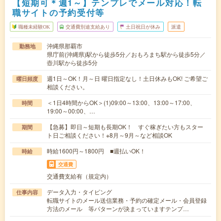
【短期可＊週1～】テンプレでメール対応！転
職サイトの予約受付等
職種未経験OK
交通費別途支給あり
土日祝日が休み
派遣
沖縄県那覇市
勤務地
県庁前(沖縄県)駅から徒歩5分／おもろまち駅から徒歩5分／
壺川駅から徒歩5分
週1日～OK！月～日 曜日指定なし！土日休みもOK! ご希望ご
曜日頻度
相談ください。
＜1日4時間からOK＞(1)09:00～13:00、13:00～17:00、
時間
19:00～00:00、…
【急募】即日～短期も長期OK！ すぐ稼ぎたい方もスター
期間
ト日ご相談ください！※8月～9月～など相談OK
時給1600円～1800円 ■週払いOK！
時給
交通費
交通費支給有（規定内）
データ入力・タイピング
仕事内容
転職サイトのメール送信業務・予約の確定メール・会員登録
方法のメール 等パターンが決まっていますテンプ…