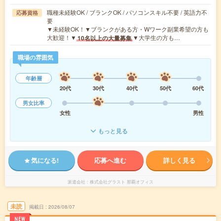
職種未経験OK / ブランクOK / パソコンスキル不要 / 英語力不
応募資格
要
▼未経験OK！▼ブランクがある方・Wワーク副業希望の方も
大歓迎！▼
▼大学生の方も…
10名以上の大量募集
職場の雰囲気
年齢層
20代
30代
40代
50代
60代
男女比率
女性
男性
もっと見る
気になる!
応募へ進む
詳しく見る
派遣会社
株式会社グラスト 那覇オフィス
未読
掲載日
2026/08/07
NEW