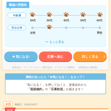
職場の雰囲気
年齢層
20代
30代
40代
50代
60代
男女比率
女性
男性
もっと見る
気になる!
応募へ進む
詳しく見る
派遣会社
マンパワーグループ株式会社 ケアサービス事業部 （医療福祉介護関連）
興味があったら「★気になる！」をタップ！
「気になる！」を押しておくと、派遣会社から
「面談確約」
や
「応募歓迎」
が届きます！
未読
掲載日
2026/08/07
NEW