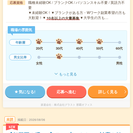
職種未経験OK / ブランクOK / パソコンスキル不要 / 英語力不
応募資格
要
▼未経験OK！▼ブランクがある方・Wワーク副業希望の方も
大歓迎！▼
▼大学生の方も…
10名以上の大量募集
職場の雰囲気
年齢層
20代
30代
40代
50代
60代
男女比率
女性
男性
もっと見る
気になる!
応募へ進む
詳しく見る
派遣会社
株式会社グラスト 那覇オフィス
未読
掲載日
2026/08/06
NEW