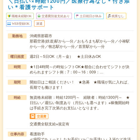
＼日払い×時給1200円／医療行為なし＊付き添
い＊看護サポート
職種未経験OK
交通費別途支給あり
土日祝日が休み
残業なし
WEB登録OK
派遣
沖縄県那覇市
勤務地
那覇空港(鉄道)駅から---分／おもろまち駅から---分／小禄駅
から---分／牧志駅から---分／首里駅から---分
週2日～5日OK（月～金） ★土日休みOK
曜日頻度
★1日4時間～の時短シフトOK★都合に合わせてシフトが決
時間
められますシフト例：7：00～16：009：…
開始日はご相談ください！ ★急募 ★職場が気に入れば、
期間
長期でも働けます！
無資格未経験：時給1200円～ 経験者：時給1300円～ ★
時給
日払い／週払い制度あり（月払いも選べます）※稼働開始時
は手続き完了次第のお支払いとなります。
交通費
交通費全額支給※規定有
看護助手
仕事内容
≪病院でちょっとしたお手伝い≫〇お手洗い・入浴など生活