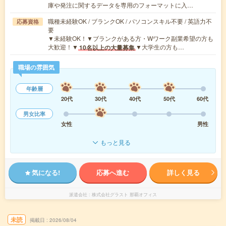
庫や発注に関するデータを専用のフォーマットに入…
職種未経験OK / ブランクOK / パソコンスキル不要 / 英語力不
応募資格
要
▼未経験OK！▼ブランクがある方・Wワーク副業希望の方も
大歓迎！▼
▼大学生の方も…
10名以上の大量募集
職場の雰囲気
年齢層
20代
30代
40代
50代
60代
男女比率
女性
男性
もっと見る
気になる!
応募へ進む
詳しく見る
派遣会社
株式会社グラスト 那覇オフィス
未読
掲載日
2026/08/04