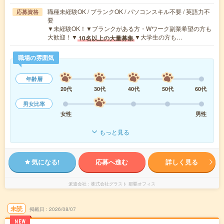
職種未経験OK / ブランクOK / パソコンスキル不要 / 英語力不
応募資格
要
▼未経験OK！▼ブランクがある方・Wワーク副業希望の方も
大歓迎！▼
▼大学生の方も…
10名以上の大量募集
職場の雰囲気
年齢層
20代
30代
40代
50代
60代
男女比率
女性
男性
もっと見る
気になる!
応募へ進む
詳しく見る
派遣会社
株式会社グラスト 那覇オフィス
未読
掲載日
2026/08/07
NEW