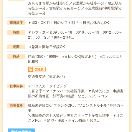
おもろまち駅から徒歩3分／安里駅から徒歩---分／牧志駅か
ら徒歩---分／古島駅から徒歩---分／市立病院前(沖縄県)駅か
ら徒歩---分
▼週3～OK 月～日のシフト制 ＊土日祝お休みもOK
曜日頻度
▼シフト選べる09：00～18：0010：00～19：0012：00～
時間
21：00 など＊9時～21時…
＜急募＞開始日相談OK
期間
時給1350～1600円 ※日払いOK(規定あり) ※スキルにより
時給
応相談
交通費
交通費支給（規定あり）
データ入力・タイピング
仕事内容
＼官公庁＊マイナンバーの確認作業／▼具体的には・申請書
類の不備修正・顔写真の確認 などシンプル×コツ…
職種未経験OK / ブランクOK / パソコンスキル不要 / 英語力不
応募資格
要
＼未経験の方も大歓迎／弊社スタッフも多数活躍中！▼オス
スメPoint＊髪型・服装・ネイル自由＊10名…