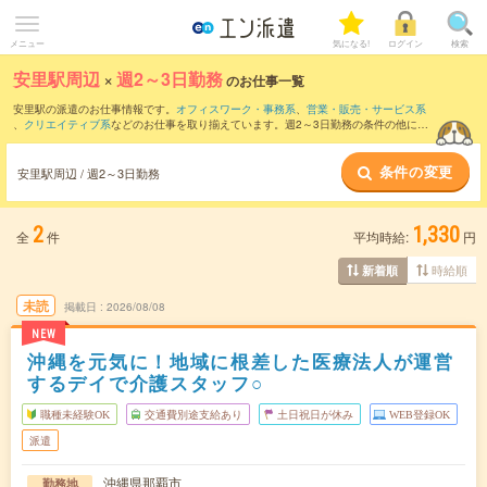
メニュー
気になる!
ログイン
検索
安里駅周辺
×
週2～3日勤務
のお仕事一覧
安里駅の派遣のお仕事情報です。
オフィスワーク・事務系
、
営業・販売・サービス系
、
クリエイティブ系
などのお仕事を取り揃えています。週2～3日勤務の条件の他に、
交通費別途支給あり
、
職種未経験OK
、
友だちと一緒の応募OK
などのこだわり条件も
取り揃えています。
条件の変更
安里駅周辺 / 週2～3日勤務
2
1,330
全
件
平均時給:
円
時給順
新着順
未読
掲載日
2026/08/08
NEW
沖縄を元気に！地域に根差した医療法人が運営
するデイで介護スタッフ○
職種未経験OK
交通費別途支給あり
土日祝日が休み
WEB登録OK
派遣
沖縄県那覇市
勤務地