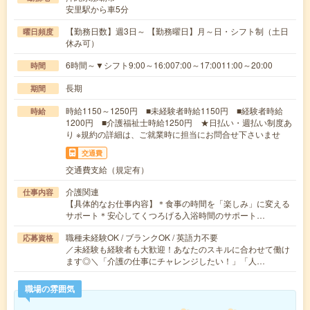
安里駅から車5分
【勤務日数】週3日～ 【勤務曜日】月～日・シフト制（土日
曜日頻度
休み可）
6時間～▼シフト9:00～16:007:00～17:0011:00～20:00
時間
長期
期間
時給1150～1250円 ■未経験者時給1150円 ■経験者時給
時給
1200円 ■介護福祉士時給1250円 ★日払い・週払い制度あ
り ※規約の詳細は、ご就業時に担当にお問合せ下さいませ
交通費
交通費支給（規定有）
介護関連
仕事内容
【具体的なお仕事内容】＊食事の時間を「楽しみ」に変える
サポート＊安心してくつろげる入浴時間のサポート…
職種未経験OK / ブランクOK / 英語力不要
応募資格
／未経験も経験者も大歓迎！あなたのスキルに合わせて働け
ます◎＼「介護の仕事にチャレンジしたい！」「人…
職場の雰囲気