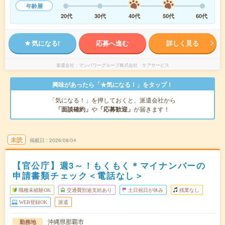
年齢層
20代
30代
40代
50代
60代
気になる!
応募へ進む
詳しく見る
派遣会社
マンパワーグループ株式会社 ケアサービス
興味があったら「★気になる！」をタップ！
「気になる！」を押しておくと、派遣会社から
「面談確約」
や
「応募歓迎」
が届きます！
未読
掲載日
2026/08/04
【官公庁】週3～！もくもく＊マイナンバーの
申請書類チェック＜電話なし＞
職種未経験OK
交通費別途支給あり
土日祝日が休み
残業なし
WEB登録OK
派遣
沖縄県那覇市
勤務地