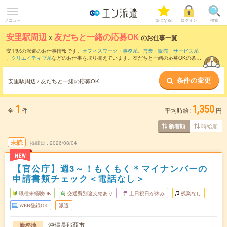
メニュー
気になる!
ログイン
検索
安里駅周辺
×
友だちと一緒の応募OK
のお仕事一覧
安里駅の派遣のお仕事情報です。
オフィスワーク・事務系
、
営業・販売・サービス系
、
クリエイティブ系
などのお仕事を取り揃えています。友だちと一緒の応募OKの条件
の他に、
交通費別途支給あり
、
職種未経験OK
、
週4日勤務
などのこだわり条件も取り
揃えています。
条件の変更
安里駅周辺 / 友だちと一緒の応募OK
1
1,350
全
件
平均時給:
円
時給順
新着順
未読
掲載日
2026/08/04
NEW
【官公庁】週3～！もくもく＊マイナンバーの
申請書類チェック＜電話なし＞
職種未経験OK
交通費別途支給あり
土日祝日が休み
残業なし
WEB登録OK
派遣
沖縄県那覇市
勤務地