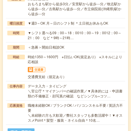
おもろまち駅から徒歩3分／安里駅から徒歩---分／牧志駅か
ら徒歩---分／古島駅から徒歩---分／市立病院前(沖縄県)駅か
ら徒歩---分
▼週3～OK 月～日のシフト制 ＊土日祝お休みもOK
曜日頻度
▼シフト選べる09：00～18：0010：00～19：0012：00～
時間
21：00 など＊9時～21時…
＜急募＞開始日相談OK
期間
時給1350～1600円 ※日払いOK(規定あり) ※スキルにより
時給
応相談
交通費
交通費支給（規定あり）
データ入力・タイピング
仕事内容
＼官公庁＊マイナンバーの確認作業／▼具体的には・申請書
類の不備修正・顔写真の確認 などシンプル×コツ…
職種未経験OK / ブランクOK / パソコンスキル不要 / 英語力不
応募資格
要
＼未経験の方も大歓迎／弊社スタッフも多数活躍中！▼オス
スメPoint＊髪型・服装・ネイル自由＊10名…