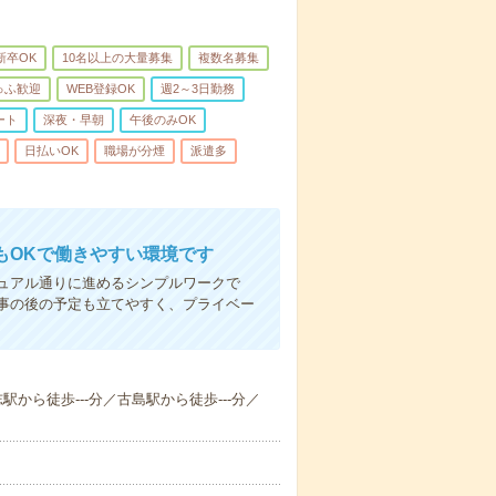
新卒OK
10名以上の大量募集
複数名募集
ゅふ歓迎
WEB登録OK
週2～3日勤務
ート
深夜・早朝
午後のみOK
日払いOK
職場が分煙
派遣多
もOKで働きやすい環境です
ュアル通りに進めるシンプルワークで
事の後の予定も立てやすく、プライベー
から徒歩---分／古島駅から徒歩---分／