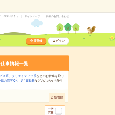
プ・お問い合わせ
サイトマップ
掲載のお問い合わせ
会員登録
ログイン
お仕事情報一覧
ビス系
、
クリエイティブ系
などのお仕事を取り
緒の応募OK
、
週4日勤務
などのこだわり条件
新着順
一括
応募