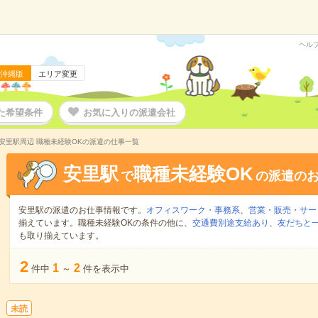
ヘル
沖縄版
エリア変更
た希望条件
お気に入りの派遣会社
安里駅周辺 職種未経験OKの派遣の仕事一覧
安里駅
職種未経験OK
で
の派遣の
安里駅の派遣のお仕事情報です。
オフィスワーク・事務系
、
営業・販売・サー
揃えています。職種未経験OKの条件の他に、
交通費別途支給あり
、
友だちと一
も取り揃えています。
2
1
2
件中
～
件を表示中
未読