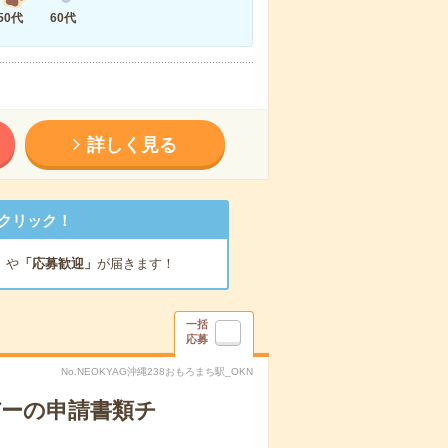
50代
60代
詳しく見る
クリック！
」
や
「応募歓迎」
が届きます！
一括
応募
No.NEOKYAG沖縄238おもろまち駅_OKN
バーの申請書類チ