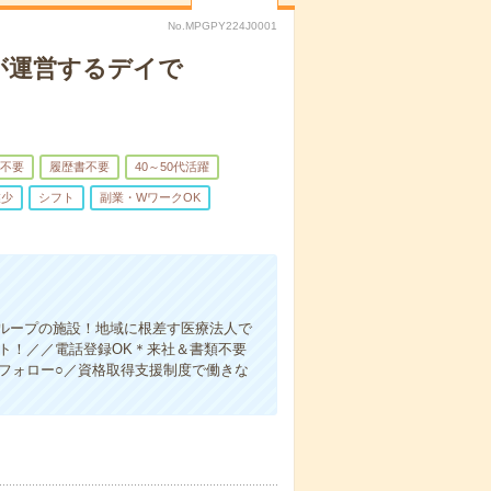
No.MPGPY224J0001
が運営するデイで
不要
履歴書不要
40～50代活躍
業少
シフト
副業・WワークOK
ループの施設！地域に根差す医療法人で
ト！／／電話登録OK＊来社＆書類不要
フォロー○／資格取得支援制度で働きな