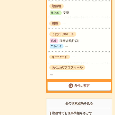
勤務地
安里
駅/路線
職種
---
こだわりINDEX
職種未経験OK
絶対
---
できれば
キーワード
---
あなたのプロフィール
---
条件の変更
他の検索結果を見る
勤務地でお仕事情報をさがす