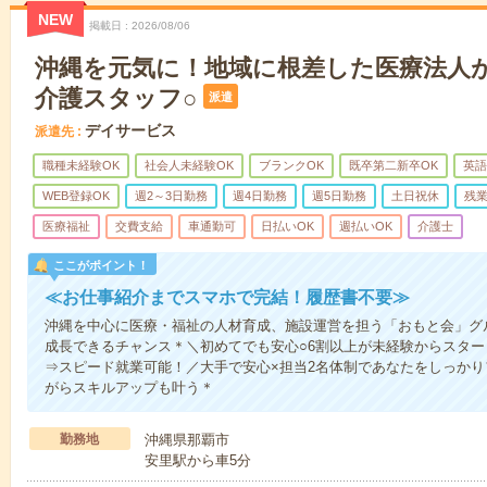
NEW
掲載日
2026/08/06
沖縄を元気に！地域に根差した医療法人
介護スタッフ○
派遣
デイサービス
派遣先
職種未経験OK
社会人未経験OK
ブランクOK
既卒第二新卒OK
英語
WEB登録OK
週2～3日勤務
週4日勤務
週5日勤務
土日祝休
残
医療福祉
交費支給
車通勤可
日払いOK
週払いOK
介護士
ここがポイント！
≪お仕事紹介までスマホで完結！履歴書不要≫
沖縄を中心に医療・福祉の人材育成、施設運営を担う「おもと会」グ
成長できるチャンス＊＼初めてでも安心○6割以上が未経験からスター
⇒スピード就業可能！／大手で安心×担当2名体制であなたをしっかり
がらスキルアップも叶う＊
勤務地
沖縄県那覇市
安里駅から車5分