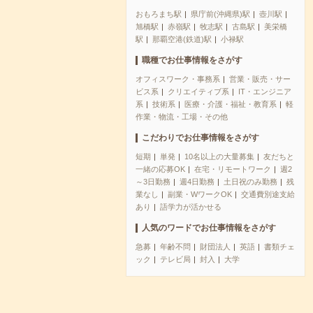
おもろまち駅
県庁前(沖縄県)駅
壺川駅
旭橋駅
赤嶺駅
牧志駅
古島駅
美栄橋
駅
那覇空港(鉄道)駅
小禄駅
職種でお仕事情報をさがす
オフィスワーク・事務系
営業・販売・サー
ビス系
クリエイティブ系
IT・エンジニア
系
技術系
医療・介護・福祉・教育系
軽
作業・物流・工場・その他
こだわりでお仕事情報をさがす
短期
単発
10名以上の大量募集
友だちと
一緒の応募OK
在宅・リモートワーク
週2
～3日勤務
週4日勤務
土日祝のみ勤務
残
業なし
副業・WワークOK
交通費別途支給
あり
語学力が活かせる
人気のワードでお仕事情報をさがす
急募
年齢不問
財団法人
英語
書類チェ
ック
テレビ局
封入
大学