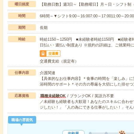
曜日頻度
【勤務日数】週3日～【勤務曜日】月～日・シフト制
時間
6時間～▼シフト9:00～16:007:00～17:0011:00～20:00
期間
長期
時給
時給1150～1250円 ■未経験者時給1150円 ■経験者
日払い・週払い制度あり ※規約の詳細は、ご就業時
交通費
交通費支給（規定有）
仕事内容
介護関連
【具体的なお仕事内容】＊食事の時間を「楽しみ」に
浴時間のサポート＊その方の尊厳を大切にした排せつ
応募資格
職種未経験OK
/ ブランクOK / 英語力不要
／未経験も経験者も大歓迎！あなたのスキルに合わせ
ジしたい！」「人の為にできる仕事がしたい！」そん
職場の雰囲気
年齢層