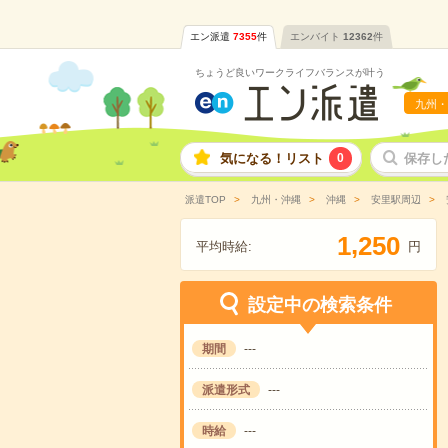
エン派遣
7355
件
エンバイト
12362
件
ちょうど良いワークライフバランスが叶う
九州・
気になる！リスト
0
保存し
派遣TOP
九州・沖縄
沖縄
安里駅周辺
,
1
2
5
0
平均時給:
円
設定中の検索条件
期間
---
派遣形式
---
時給
---