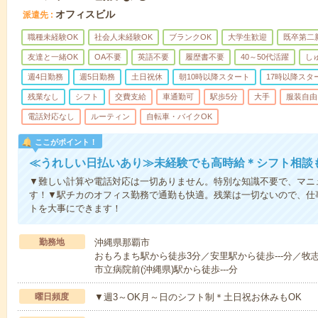
オフィスビル
派遣先
職種未経験OK
社会人未経験OK
ブランクOK
大学生歓迎
既卒第二
友達と一緒OK
OA不要
英語不要
履歴書不要
40～50代活躍
し
週4日勤務
週5日勤務
土日祝休
朝10時以降スタート
17時以降スタ
残業なし
シフト
交費支給
車通勤可
駅歩5分
大手
服装自由
電話対応なし
ルーティン
自転車・バイクOK
ここがポイント！
≪うれしい日払いあり≫未経験でも高時給＊シフト相談
▼難しい計算や電話対応は一切ありません。特別な知識不要で、マニ
す！▼駅チカのオフィス勤務で通勤も快適。残業は一切ないので、仕
トを大事にできます！
勤務地
沖縄県那覇市
おもろまち駅から徒歩3分／安里駅から徒歩---分／牧志駅
市立病院前(沖縄県)駅から徒歩---分
曜日頻度
▼週3～OK月～日のシフト制＊土日祝お休みもOK