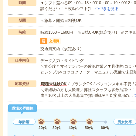
時間
▼シフト選べる09：00～18：0010：00～19：0012
談ください！＊夜勤シフト(1…
つづきを見る
期間
＜急募＞開始日相談OK
時給
時給1350～1600円 ※日払いOK(規定あり) ※ス
交通費
交通費支給（規定あり）
仕事内容
データ入力・タイピング
＼官公庁＊マイナンバーの確認作業／▼具体的には・
どシンプル×コツコツワーク！マニュアル完備で未経
応募資格
職種未経験OK
/ ブランクOK / パソコンスキル不要 /
＼未経験の方も大歓迎／弊社スタッフも多数活躍中！▼
由＊10名以上の大量募集で採用率UP＊直接雇用の…
職場の雰囲気
年齢層
男女比率
20代
30代
40代
50代
60代