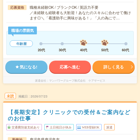
職種未経験OK / ブランクOK / 英語力不要
応募資格
／未経験も経験者も大歓迎！あなたのスキルに合わせて働け
ます◎＼「看護助手に興味がある！」「人の為にで…
職場の雰囲気
年齢層
20代
30代
40代
50代
60代
気になる!
応募へ進む
詳しく見る
派遣会社
マンパワーグループ株式会社 ケアサービス
未読
掲載日
2026/07/23
【長期安定】クリニックでの受付＆ご案内など
のお仕事
交通費別途支給あり
土日祝日が休み
WEB登録OK
派遣
鹿児島県鹿児島市
勤務地