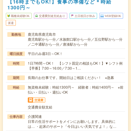
【16時までもOK!】食事の準備など＊時給
1300円～
職種未経験OK
交通費別途支給あり
土日祝日が休み
WEB登録OK
派遣
鹿児島県鹿児島市
勤務地
鹿児島駅から---分／水族館口駅から---分／五位野駅から---分
／二中通駅から---分／唐湊駅から---分
平日のみ週3日～OK！
曜日頻度
1日7時間～OK！ 【シフト固定の相談もOK！】▼シフト例
時間
【早番】7:00～16:00／7:30～1…
長期のお仕事です。開始日はご相談ください！ ※急募
期間
無資格未経験：時給1300円～ 経験者：時給1400円～ ※前
時給
払い・日払い・週払いOK
交通費
交通費全額支給
介護関連
仕事内容
日常の生活サポートをメインにお願いします。具体的に
は… ・起床のサポート「今日はいい天気ですよ！」な…