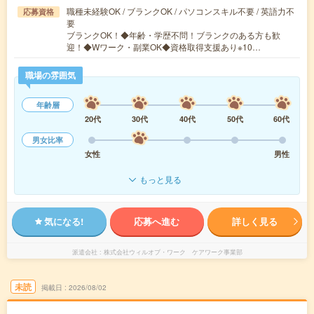
職種未経験OK / ブランクOK / パソコンスキル不要 / 英語力不
応募資格
要
ブランクOK！◆年齢・学歴不問！ブランクのある方も歓
迎！◆Wワーク・副業OK◆資格取得支援あり※10…
職場の雰囲気
年齢層
20代
30代
40代
50代
60代
男女比率
女性
男性
もっと見る
気になる!
応募へ進む
詳しく見る
派遣会社
株式会社ウィルオブ・ワーク ケアワーク事業部
未読
掲載日
2026/08/02