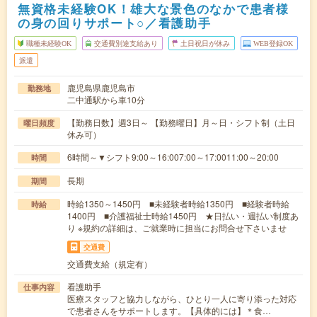
無資格未経験OK！雄大な景色のなかで患者様
の身の回りサポート○／看護助手
職種未経験OK
交通費別途支給あり
土日祝日が休み
WEB登録OK
派遣
鹿児島県鹿児島市
勤務地
二中通駅から車10分
【勤務日数】週3日～ 【勤務曜日】月～日・シフト制（土日
曜日頻度
休み可）
6時間～▼シフト9:00～16:007:00～17:0011:00～20:00
時間
長期
期間
時給1350～1450円 ■未経験者時給1350円 ■経験者時給
時給
1400円 ■介護福祉士時給1450円 ★日払い・週払い制度あ
り ※規約の詳細は、ご就業時に担当にお問合せ下さいませ
交通費
交通費支給（規定有）
看護助手
仕事内容
医療スタッフと協力しながら、ひとり一人に寄り添った対応
で患者さんをサポートします。【具体的には】＊食…