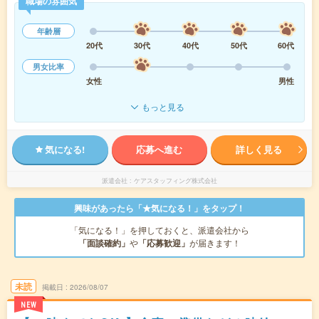
職場の雰囲気
年齢層
20代
30代
40代
50代
60代
男女比率
女性
男性
もっと見る
気になる!
応募へ進む
詳しく見る
派遣会社
ケアスタッフィング株式会社
興味があったら「★気になる！」をタップ！
「気になる！」を押しておくと、派遣会社から
「面談確約」
や
「応募歓迎」
が届きます！
未読
掲載日
2026/08/07
NEW