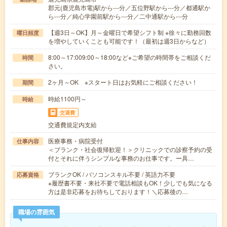
郡元(鹿児島市電)駅から---分／五位野駅から---分／都通駅か
ら---分／純心学園前駅から---分／二中通駅から---分
【週3日～OK】月～金曜日で希望シフト制 ※徐々に勤務回数
曜日頻度
を増やしていくことも可能です！（最初は週3日からなど）
8:00～17:009:00～18:00など※ご希望の時間帯をご相談くだ
時間
さい。
2ヶ月～OK ※スタート日はお気軽にご相談ください！
期間
時給1100円～
時給
交通費
交通費規定内支給
医療事務・病院受付
仕事内容
＜ブランク・社会復帰歓迎！＞クリニックでの診察予約の受
付とそれに伴うシンプルな事務のお仕事です。ー具…
ブランクOK / パソコンスキル不要 / 英語力不要
応募資格
※履歴書不要・来社不要で電話相談もOK！少しでも気になる
方は是非応募をお待ちしております！＼応募後の…
職場の雰囲気