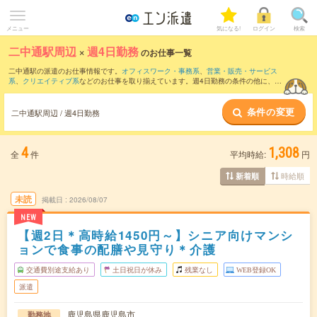
メニュー
気になる!
ログイン
検索
二中通駅周辺
×
週4日勤務
のお仕事一覧
二中通駅の派遣のお仕事情報です。
オフィスワーク・事務系
、
営業・販売・サービス
系
、
クリエイティブ系
などのお仕事を取り揃えています。週4日勤務の条件の他に、
交
通費別途支給あり
、
職種未経験OK
、
友だちと一緒の応募OK
などのこだわり条件も取
り揃えています。
条件の変更
二中通駅周辺 / 週4日勤務
4
1,308
全
件
平均時給:
円
時給順
新着順
未読
掲載日
2026/08/07
NEW
【週2日＊高時給1450円～】シニア向けマンシ
ョンで食事の配膳や見守り＊介護
交通費別途支給あり
土日祝日が休み
残業なし
WEB登録OK
派遣
鹿児島県鹿児島市
勤務地