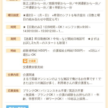
坂之上駅から---分／慈眼寺駅から---分／中洲通駅から---分／
二中通駅から---分／瀬々串駅から---分
★週2日～（月～日） ※希望のシフトを毎月提出（日数と曜
曜日頻度
日の組み合わせや固定も可）
★【日勤のみ】1日5時間～OK！≪シフト例≫9:00～
時間
14:0010:00～15:0012:00～1…
【急募】即日勤務OK！中旬～など開始日相談可 ★まずは
期間
お試し2カ月～のスタートも歓迎！
経験者時給1450円～ 介護福祉士時給1500円～ ※日払い/
時給
週払いOK
交通費
交通費全額支給
介護関連
仕事内容
まるで高級マンションのような施設で働けるお仕事です！で
きたばかりの施設が多く、利用者さんの要介護度も…
ブランクOK / パソコンスキル不要 / 英語力不要
応募資格
＜無資格・ブランクOK！＞介護の経験をお持ちの方！・年
齢、学歴不問！・WワークOK！・10名以上採用…