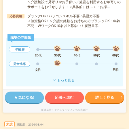
＼介護施設で見守りやお手伝い／施設を利用するお年寄りの
サポートをお任せします！＜具体的には…＞・お掃…
ブランクOK / パソコンスキル不要 / 英語力不要
応募資格
＜無資格OK！＞介護の経験をお持ちの方ブランクOK・年齢
不問！WワークOK10名以上募集中！履歴書不…
職場の雰囲気
年齢層
20代
30代
40代
50代
60代
男女比率
女性
男性
もっと見る
気になる!
応募へ進む
詳しく見る
派遣会社
ケアスタッフィング株式会社
未読
掲載日
2026/08/04