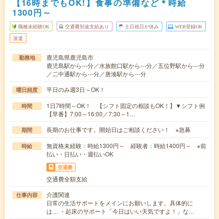
【16時までもOK!】食事の準備など＊時給
1300円～
職種未経験OK
交通費別途支給あり
土日祝日が休み
WEB登録OK
派遣
鹿児島県鹿児島市
勤務地
鹿児島駅から---分／水族館口駅から---分／五位野駅から---分
／二中通駅から---分／唐湊駅から---分
平日のみ週3日～OK！
曜日頻度
1日7時間～OK！ 【シフト固定の相談もOK！】▼シフト例
時間
【早番】7:00～16:00／7:30～1…
長期のお仕事です。開始日はご相談ください！ ※急募
期間
無資格未経験：時給1300円～ 経験者：時給1400円～ ※前
時給
払い・日払い・週払いOK
交通費
交通費全額支給
介護関連
仕事内容
日常の生活サポートをメインにお願いします。具体的に
は… ・起床のサポート「今日はいい天気ですよ！」な…