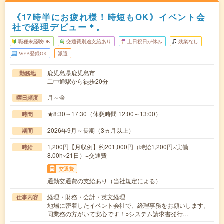
《17時半にお疲れ様！時短もOK》イベント会
社で経理デビュー＊。
職種未経験OK
交通費別途支給あり
土日祝日が休み
残業なし
WEB登録OK
派遣
鹿児島県鹿児島市
勤務地
二中通駅から徒歩20分
月～金
曜日頻度
★8:30～17:30（休憩時間 12:00～13:00）
時間
2026年9月～長期（3ヵ月以上）
期間
1,200円【月収例】約201,000円（時給1,200円×実働
時給
8.00h×21日）+交通費
交通費
通勤交通費の支給あり（当社規定による）
経理・財務・会計・英文経理
仕事内容
地場に密着したイベント会社で、経理事務をお願いします。
同業務の方がいて安心です！○システム請求書発行…