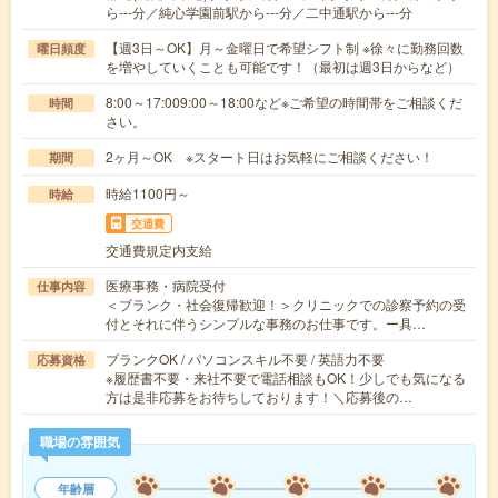
ら---分／純心学園前駅から---分／二中通駅から---分
【週3日～OK】月～金曜日で希望シフト制 ※徐々に勤務回数
曜日頻度
を増やしていくことも可能です！（最初は週3日からなど）
8:00～17:009:00～18:00など※ご希望の時間帯をご相談くだ
時間
さい。
2ヶ月～OK ※スタート日はお気軽にご相談ください！
期間
時給1100円～
時給
交通費
交通費規定内支給
医療事務・病院受付
仕事内容
＜ブランク・社会復帰歓迎！＞クリニックでの診察予約の受
付とそれに伴うシンプルな事務のお仕事です。ー具…
ブランクOK / パソコンスキル不要 / 英語力不要
応募資格
※履歴書不要・来社不要で電話相談もOK！少しでも気になる
方は是非応募をお待ちしております！＼応募後の…
職場の雰囲気
年齢層