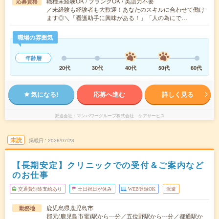
職種未経験OK / ブランクOK / 英語力不要
応募資格
／未経験も経験者も大歓迎！あなたのスキルに合わせて働け
ます◎＼「看護助手に興味がある！」「人の為にで…
職場の雰囲気
年齢層
20代
30代
40代
50代
60代
気になる!
応募へ進む
詳しく見る
派遣会社
マンパワーグループ株式会社 ケアサービス
未読
掲載日
2026/07/23
【長期安定】クリニックでの受付＆ご案内など
のお仕事
交通費別途支給あり
土日祝日が休み
WEB登録OK
派遣
鹿児島県鹿児島市
勤務地
郡元(鹿児島市電)駅から---分／五位野駅から---分／都通駅か