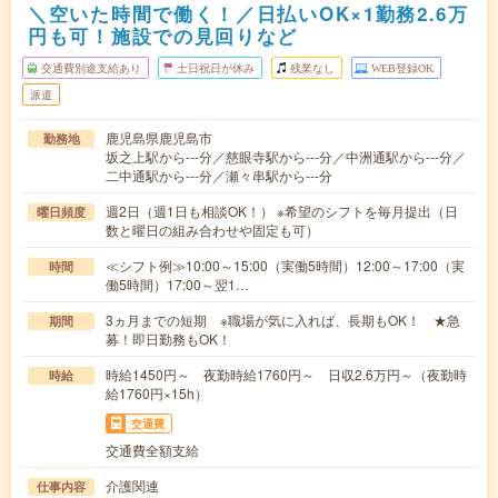
＼空いた時間で働く！／日払いOK×1勤務2.6万
円も可！施設での見回りなど
交通費別途支給あり
土日祝日が休み
残業なし
WEB登録OK
派遣
鹿児島県鹿児島市
勤務地
坂之上駅から---分／慈眼寺駅から---分／中洲通駅から---分／
二中通駅から---分／瀬々串駅から---分
週2日（週1日も相談OK！） ※希望のシフトを毎月提出（日
曜日頻度
数と曜日の組み合わせや固定も可）
≪シフト例≫10:00～15:00（実働5時間）12:00～17:00（実
時間
働5時間）17:00～翌1…
3ヵ月までの短期 ※職場が気に入れば、長期もOK！ ★急
期間
募！即日勤務もOK！
時給1450円～ 夜勤時給1760円～ 日収2.6万円～（夜勤時
時給
給1760円×15h）
交通費
交通費全額支給
介護関連
仕事内容