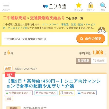
メニュー
気になる!
ログイン
検索
二中通駅周辺
×
交通費別途支給あり
のお仕事一覧
二中通駅の派遣のお仕事情報です。
オフィスワーク・事務系
、
営業・販売・サービス
系
、
クリエイティブ系
などのお仕事を取り揃えています。交通費別途支給ありの条件
の他に、
職種未経験OK
、
友だちと一緒の応募OK
、
週4日勤務
などのこだわり条件も取
り揃えています。
条件の変更
二中通駅周辺 / 交通費別途支給あり
6
1,308
全
件
平均時給:
円
時給順
新着順
未読
掲載日
2026/08/07
NEW
【週2日＊高時給1450円～】シニア向けマンシ
ョンで食事の配膳や見守り＊介護
交通費別途支給あり
土日祝日が休み
残業なし
WEB登録OK
派遣
鹿児島県鹿児島市
勤務地