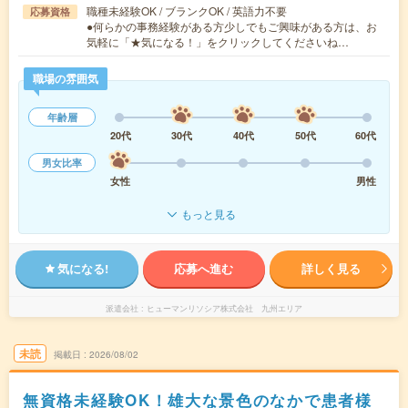
職種未経験OK / ブランクOK / 英語力不要
応募資格
●何らかの事務経験がある方少しでもご興味がある方は、お
気軽に「★気になる！」をクリックしてくださいね…
職場の雰囲気
年齢層
20代
30代
40代
50代
60代
男女比率
女性
男性
もっと見る
気になる!
応募へ進む
詳しく見る
派遣会社
ヒューマンリソシア株式会社 九州エリア
未読
掲載日
2026/08/02
無資格未経験OK！雄大な景色のなかで患者様