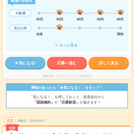
職場の雰囲気
年齢層
20代
30代
40代
50代
60代
男女比率
女性
男性
もっと見る
気になる!
応募へ進む
詳しく見る
派遣会社
ケアスタッフィング株式会社
興味があったら「★気になる！」をタップ！
「気になる！」を押しておくと、派遣会社から
「面談確約」
や
「応募歓迎」
が届きます！
未読
掲載日
2026/08/07
NEW