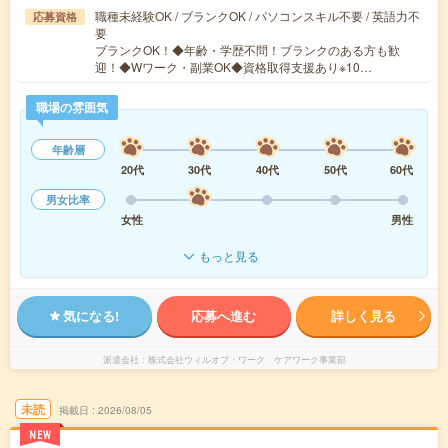
職種未経験OK / ブランクOK / パソコンスキル不要 / 英語力不
応募資格
要
ブランクOK！◆年齢・学歴不問！ブランクのある方も歓
迎！◆Wワーク・副業OK◆資格取得支援あり※10…
職場の雰囲気
年齢層
20代
30代
40代
50代
60代
男女比率
女性
男性
もっと見る
気になる!
応募へ進む
詳しく見る
派遣会社
株式会社ウィルオブ・ワーク ケアワーク事業部
未読
掲載日
2026/08/05
NEW