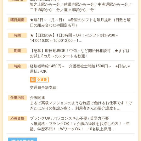
坂之上駅から---分／慈眼寺駅から---分／中洲通駅から---分／
二中通駅から---分／瀬々串駅から---分
★週2日～（月～日） ※希望のシフトを毎月提出（日数と曜
曜日頻度
日の組み合わせや固定も可）
★【日勤のみ】1日5時間～OK！≪シフト例≫9:00～
時間
14:0010:00～15:0012:00～1…
【急募】即日勤務OK！中旬～など開始日相談可 ★まずは
期間
お試し2カ月～のスタートも歓迎！
経験者時給1450円～ 介護福祉士時給1500円～ ※日払い/
時給
週払いOK
交通費
交通費全額支給
介護関連
仕事内容
まるで高級マンションのような施設で働けるお仕事です！で
きたばかりの施設が多く、利用者さんの要介護度も…
ブランクOK / パソコンスキル不要 / 英語力不要
応募資格
＜無資格・ブランクOK！＞介護の経験をお持ちの方！・年
齢、学歴不問！・WワークOK！・10名以上採用…