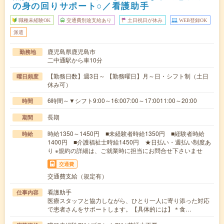
の身の回りサポート○／看護助手
職種未経験OK
交通費別途支給あり
土日祝日が休み
WEB登録OK
派遣
鹿児島県鹿児島市
勤務地
二中通駅から車10分
【勤務日数】週3日～ 【勤務曜日】月～日・シフト制（土日
曜日頻度
休み可）
6時間～▼シフト9:00～16:007:00～17:0011:00～20:00
時間
長期
期間
時給1350～1450円 ■未経験者時給1350円 ■経験者時給
時給
1400円 ■介護福祉士時給1450円 ★日払い・週払い制度あ
り ※規約の詳細は、ご就業時に担当にお問合せ下さいませ
交通費
交通費支給（規定有）
看護助手
仕事内容
医療スタッフと協力しながら、ひとり一人に寄り添った対応
で患者さんをサポートします。【具体的には】＊食…