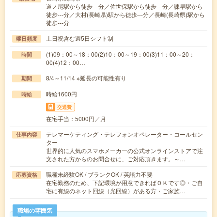
道ノ尾駅から徒歩---分／佐世保駅から徒歩---分／諫早駅から
徒歩---分／大村(長崎県)駅から徒歩---分／長崎(長崎県)駅から
徒歩---分
土日祝含む週5日シフト制
曜日頻度
(1)09：00～18：00(2)10：00～19：00(3)11：00～20：
時間
00(4)12：00…
8/4～11/14 ※延長の可能性有り
期間
時給1600円
時給
交通費
在宅手当：5000円／月
テレマーケティング・テレフォンオペレーター・コールセン
仕事内容
ター
世界的に人気のスマホメーカーの公式オンラインストアで注
文された方からのお問合せに、ご対応頂きます。～…
職種未経験OK / ブランクOK / 英語力不要
応募資格
在宅勤務のため、下記環境が用意できればＯＫです◎・ご自
宅に有線のネット回線（光回線）がある方・ご家族…
職場の雰囲気