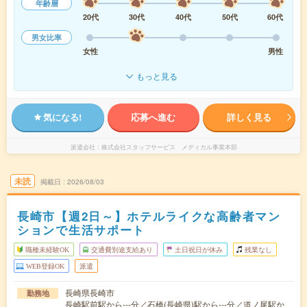
年齢層
20代
30代
40代
50代
60代
男女比率
女性
男性
もっと見る
気になる!
応募へ進む
詳しく見る
派遣会社
株式会社スタッフサービス メディカル事業本部
未読
掲載日
2026/08/03
長崎市【週2日～】ホテルライクな高齢者マン
ションで生活サポート
職種未経験OK
交通費別途支給あり
土日祝日が休み
残業なし
WEB登録OK
派遣
長崎県長崎市
勤務地
長崎駅前駅から---分／石橋(長崎県)駅から---分／道ノ尾駅か