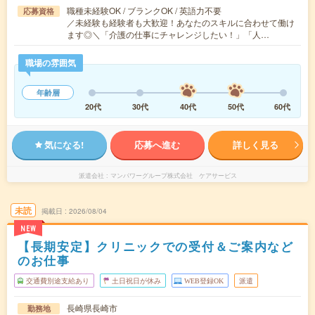
職種未経験OK / ブランクOK / 英語力不要
応募資格
／未経験も経験者も大歓迎！あなたのスキルに合わせて働け
ます◎＼「介護の仕事にチャレンジしたい！」「人…
職場の雰囲気
年齢層
20代
30代
40代
50代
60代
気になる!
応募へ進む
詳しく見る
派遣会社
マンパワーグループ株式会社 ケアサービス
未読
掲載日
2026/08/04
NEW
【長期安定】クリニックでの受付＆ご案内など
のお仕事
交通費別途支給あり
土日祝日が休み
WEB登録OK
派遣
長崎県長崎市
勤務地