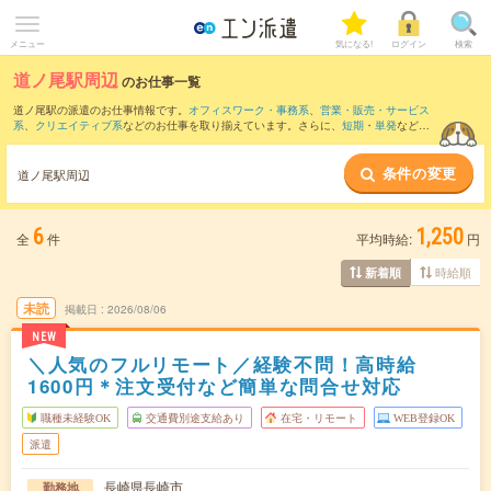
メニュー
気になる!
ログイン
検索
道ノ尾駅周辺
のお仕事一覧
道ノ尾駅の派遣のお仕事情報です。
オフィスワーク・事務系
、
営業・販売・サービス
系
、
クリエイティブ系
などのお仕事を取り揃えています。さらに、
短期
・
単発
などの
期間や、
職種未経験OK
などのこだわり条件で絞り込んでいただけます。
条件の変更
また、
長崎(長崎県)駅
・
長崎駅前駅
・
浦上駅
・
メディカルセンター駅
・
五島町駅
など近
道ノ尾駅周辺
隣駅のお仕事もご確認いただけます。
6
1,250
全
件
平均時給:
円
時給順
新着順
未読
掲載日
2026/08/06
NEW
＼人気のフルリモート／経験不問！高時給
1600円＊注文受付など簡単な問合せ対応
職種未経験OK
交通費別途支給あり
在宅・リモート
WEB登録OK
派遣
長崎県長崎市
勤務地