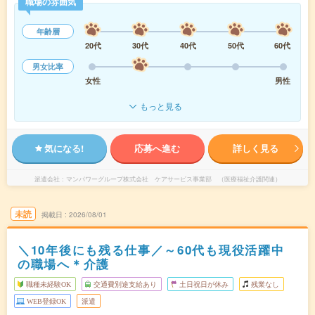
職場の雰囲気
年齢層
20代
30代
40代
50代
60代
男女比率
女性
男性
もっと見る
気になる!
応募へ進む
詳しく見る
派遣会社
マンパワーグループ株式会社 ケアサービス事業部 （医療福祉介護関連）
未読
掲載日
2026/08/01
＼10年後にも残る仕事／～60代も現役活躍中
の職場へ＊介護
職種未経験OK
交通費別途支給あり
土日祝日が休み
残業なし
WEB登録OK
派遣