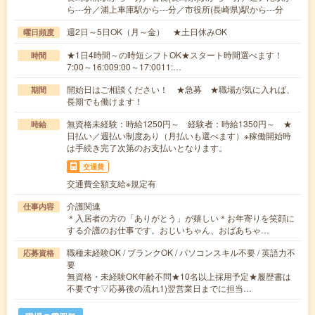
ら---分／浦上車庫駅から---分／市役所(長崎県)駅から---分
週2日～5日OK（月～金） ★土日休みOK
曜日頻度
★1日4時間～の時短シフトOK★スタート時間選べます！
時間
7:00～16:009:00～17:0011:…
開始日はご相談ください！ ★急募 ★職場が気に入れば、
期間
長期でも働けます！
無資格未経験：時給1250円～ 経験者：時給1350円～ ★
時給
日払い／週払い制度あり（月払いも選べます）※稼働開始時
は手続き完了次第のお支払いとなります。
交通費
交通費全額支給※規定有
介護関連
仕事内容
＊入居者の方の「ありがとう」が嬉しい＊お年寄りを笑顔に
する介護のお仕事です。おじいちゃん、おばあちゃ…
職種未経験OK / ブランクOK / パソコンスキル不要 / 英語力不
応募資格
要
無資格・未経験OK年齢不問★10名以上採用予定★履歴書は
不要です▽応募後の流れ1)翌営業日までに担当…