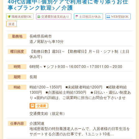
40代活躍中○個別ケアで利用者に寄り添うお仕
事<ブランク歓迎>／介護
職種未経験OK
交通費別途支給あり
土日祝日が休み
WEB登録OK
派遣
長崎県長崎市
勤務地
道ノ尾駅から車10分
【勤務日数】週3日～ 【勤務曜日】月～日・シフト制（土日
曜日頻度
休み可）
6時間～▼シフト9:00～16:007:00～17:0011:00～20:00
時間
長期
期間
時給1200～1350円 ■未経験者時給1200円 ■経験者時給
時給
1300円 ■介護福祉士時給1350円 ★日払い・週払い制度あ
り ※規約の詳細は、ご就業時に担当にお問合せ下さいませ
交通費
交通費支給（規定有）
介護関連
仕事内容
地域密着型の特別養護老人ホームで、入居者様の日常生活を
サポートする介護のお仕事です。1ユニット10名…