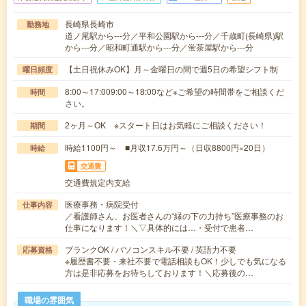
長崎県長崎市
勤務地
道ノ尾駅から---分／平和公園駅から---分／千歳町(長崎県)駅
から---分／昭和町通駅から---分／蛍茶屋駅から---分
【土日祝休みOK】月～金曜日の間で週5日の希望シフト制
曜日頻度
8:00～17:009:00～18:00など※ご希望の時間帯をご相談くだ
時間
さい。
2ヶ月～OK ※スタート日はお気軽にご相談ください！
期間
時給1100円～ ■月収17.6万円～（日収8800円×20日）
時給
交通費
交通費規定内支給
医療事務・病院受付
仕事内容
／看護師さん、お医者さんの“縁の下の力持ち”医療事務のお
仕事になります！＼▽具体的には…・受付で患者…
ブランクOK / パソコンスキル不要 / 英語力不要
応募資格
※履歴書不要・来社不要で電話相談もOK！少しでも気になる
方は是非応募をお待ちしております！＼応募後の…
職場の雰囲気