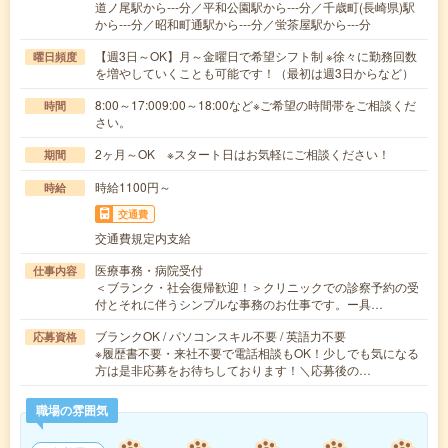
道ノ尾駅から---分／平和公園駅から---分／千歳町(長崎県)駅
から---分／昭和町通駅から---分／蛍茶屋駅から---分
【週3日～OK】月～金曜日で希望シフト制 ※徐々に勤務回数
曜日頻度
を増やしていくことも可能です！（最初は週3日からなど）
8:00～17:009:00～18:00など※ご希望の時間帯をご相談くだ
時間
さい。
2ヶ月～OK ※スタート日はお気軽にご相談ください！
期間
時給1100円～
時給
交通費
交通費規定内支給
医療事務・病院受付
仕事内容
＜ブランク・社会復帰歓迎！＞クリニックでの診察予約の受
付とそれに伴うシンプルな事務のお仕事です。ー具…
ブランクOK / パソコンスキル不要 / 英語力不要
応募資格
※履歴書不要・来社不要で電話相談もOK！少しでも気になる
方は是非応募をお待ちしております！＼応募後の…
職場の雰囲気