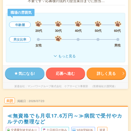
不要です▽応募後の流れ1)翌営業日までに担当…
職場の雰囲気
年齢層
20代
30代
40代
50代
60代
男女比率
女性
男性
もっと見る
気になる!
応募へ進む
詳しく見る
派遣会社
マンパワーグループ株式会社 ケアサービス事業部 （医療福祉介護関連）
未読
掲載日
2026/07/23
≪無資格でも月収17.6万円～≫病院で受付やカ
ルテの整理など
交通費別途支給あり
土日祝日が休み
WEB登録OK
派遣