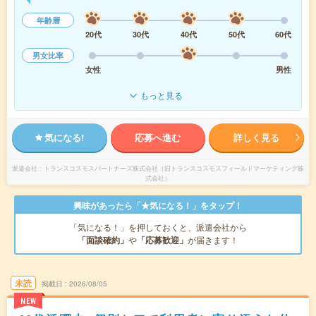
年齢層
20代
30代
40代
50代
60代
男女比率
女性
男性
もっと見る
気になる!
応募へ進む
詳しく見る
派遣会社
トランスコスモスパートナーズ株式会社（旧トランスコスモスフィールドマーケティング株
式会社）
興味があったら「★気になる！」をタップ！
「気になる！」を押しておくと、派遣会社から
「面談確約」
や
「応募歓迎」
が届きます！
未読
掲載日
2026/08/05
NEW