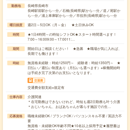
長崎県長崎市
勤務地
長崎駅前駅から---分／石橋(長崎県)駅から---分／道ノ尾駅か
ら---分／浦上車庫駅から---分／市役所(長崎県)駅から---分
週2日～5日OK（月～金） ★土日休みOK
曜日頻度
★1日4時間～の時短シフトOK★スタート時間選べます！
時間
7:00～16:009:00～17:0011:…
開始日はご相談ください！ ★急募 ★職場が気に入れば、
期間
長期でも働けます！
無資格未経験：時給1250円～ 経験者：時給1350円～ ★
時給
日払い／週払い制度あり（月払いも選べます）※稼働開始時
は手続き完了次第のお支払いとなります。
交通費
交通費全額支給※規定有
介護関連
仕事内容
＊在宅勤務はできないけれど、時短も週2日勤務も叶う介護
＊おじいちゃん、おばあちゃんが暮らす施設での生…
職種未経験OK / ブランクOK / パソコンスキル不要 / 英語力不
応募資格
要
無資格・未経験OK年齢不問★10名以上採用予定★履歴書は