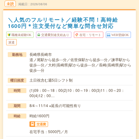
未読
掲載日
2026/08/06
＼人気のフルリモート／経験不問！高時給
1600円＊注文受付など簡単な問合せ対応
職種未経験OK
交通費別途支給あり
在宅・リモート
WEB登録OK
派遣
長崎県長崎市
勤務地
道ノ尾駅から徒歩---分／佐世保駅から徒歩---分／諫早駅から
徒歩---分／大村(長崎県)駅から徒歩---分／長崎(長崎県)駅から
徒歩---分
土日祝含む週5日シフト制
曜日頻度
(1)09：00～18：00(2)10：00～19：00(3)11：00～20：
時間
00(4)12：00…
8/4～11/14 ※延長の可能性有り
期間
時給1600円
時給
交通費
在宅手当：5000円／月