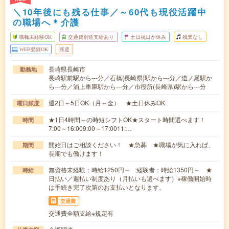
＼10年後にも残る仕事／～60代も現役活躍中
の職場へ＊介護
職種未経験OK
交通費別途支給あり
土日祝日が休み
残業なし
WEB登録OK
派遣
長崎県長崎市
勤務地
長崎駅前駅から---分／石橋(長崎県)駅から---分／道ノ尾駅か
ら---分／浦上車庫駅から---分／市役所(長崎県)駅から---分
週2日～5日OK（月～金） ★土日休みOK
曜日頻度
★1日4時間～の時短シフトOK★スタート時間選べます！
時間
7:00～16:009:00～17:0011:…
開始日はご相談ください！ ★急募 ★職場が気に入れば、
期間
長期でも働けます！
無資格未経験：時給1250円～ 経験者：時給1350円～ ★
時給
日払い／週払い制度あり（月払いも選べます）※稼働開始時
は手続き完了次第のお支払いとなります。
交通費
交通費全額支給※規定有