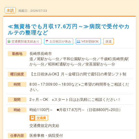
未読
掲載日
2026/07/23
≪無資格でも月収17.6万円～≫病院で受付やカ
ルテの整理など
交通費別途支給あり
土日祝日が休み
WEB登録OK
派遣
長崎県長崎市
勤務地
道ノ尾駅から---分／平和公園駅から---分／千歳町(長崎県)駅
から---分／昭和町通駅から---分／蛍茶屋駅から---分
【土日祝休みOK】月～金曜日の間で週5日の希望シフト制
曜日頻度
8:00～17:009:00～18:00など※ご希望の時間帯をご相談くだ
時間
さい。
2ヶ月～OK ※スタート日はお気軽にご相談ください！
期間
時給1100円～ ■月収17.6万円～（日収8800円×20日）
時給
交通費
交通費規定内支給
医療事務・病院受付
仕事内容