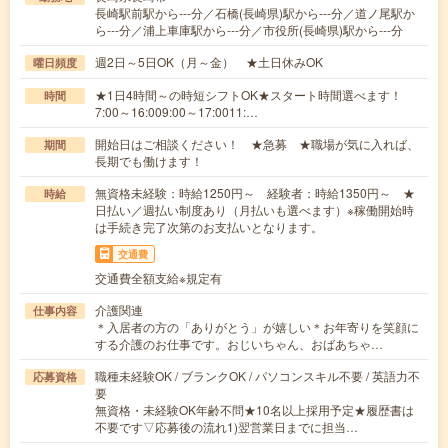
長崎駅前駅から---分／石橋(長崎県)駅から---分／道ノ尾駅か
ら---分／浦上車庫駅から---分／市役所(長崎県)駅から---分
週2日～5日OK（月～金） ★土日休みOK
曜日頻度
★1日4時間～の時短シフトOK★スタート時間選べます！
時間
7:00～16:009:00～17:0011:…
開始日はご相談ください！ ★急募 ★職場が気に入れば、
期間
長期でも働けます！
無資格未経験：時給1250円～ 経験者：時給1350円～ ★
時給
日払い／週払い制度あり（月払いも選べます）※稼働開始時
は手続き完了次第のお支払いとなります。
交通費
交通費全額支給※規定有
介護関連
仕事内容
＊入居者の方の「ありがとう」が嬉しい＊お年寄りを笑顔に
する介護のお仕事です。おじいちゃん、おばあちゃ…
職種未経験OK / ブランクOK / パソコンスキル不要 / 英語力不
応募資格
要
無資格・未経験OK年齢不問★10名以上採用予定★履歴書は
不要です▽応募後の流れ1)翌営業日までに担当…