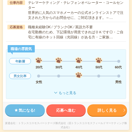
テレマーケティング・テレフォンオペレーター・コールセン
仕事内容
ター
世界的に人気のスマホメーカーの公式オンラインストアで注
文された方からのお問合せに、ご対応頂きます。～…
職種未経験OK / ブランクOK / 英語力不要
応募資格
在宅勤務のため、下記環境が用意できればＯＫです◎・ご自
宅に有線のネット回線（光回線）がある方・ご家族…
職場の雰囲気
年齢層
20代
30代
40代
50代
60代
男女比率
女性
男性
もっと見る
気になる!
応募へ進む
詳しく見る
派遣会社
トランスコスモスパートナーズ株式会社（旧トランスコスモスフィールドマーケティング株
式会社）