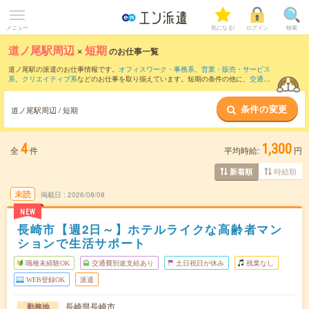
メニュー
気になる!
ログイン
検索
道ノ尾駅周辺
×
短期
のお仕事一覧
道ノ尾駅の派遣のお仕事情報です。
オフィスワーク・事務系
、
営業・販売・サービス
系
、
クリエイティブ系
などのお仕事を取り揃えています。短期の条件の他に、
交通費
別途支給あり
、
職種未経験OK
、
友だちと一緒の応募OK
などでもお探し頂けます。
条件の変更
道ノ尾駅周辺 / 短期
4
1,300
全
件
平均時給:
円
時給順
新着順
未読
掲載日
2026/08/08
NEW
長崎市【週2日～】ホテルライクな高齢者マン
ションで生活サポート
職種未経験OK
交通費別途支給あり
土日祝日が休み
残業なし
WEB登録OK
派遣
長崎県長崎市
勤務地