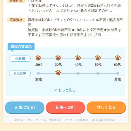
介護関連
仕事内容
＊在宅勤務はできないけれど、時短も週2日勤務も叶う介護
＊おじいちゃん、おばあちゃんが暮らす施設での生…
職種未経験OK / ブランクOK / パソコンスキル不要 / 英語力不
応募資格
要
無資格・未経験OK年齢不問★10名以上採用予定★履歴書は
不要です▽応募後の流れ1)翌営業日までに担当…
職場の雰囲気
年齢層
20代
30代
40代
50代
60代
男女比率
女性
男性
もっと見る
気になる!
応募へ進む
詳しく見る
派遣会社
マンパワーグループ株式会社 ケアサービス事業部 （医療福祉介護関連）