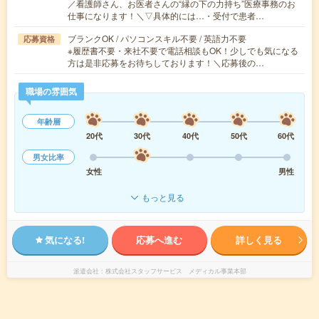
／看護師さん、お医者さんの“縁の下の力持ち”医療事務のお
仕事になります！＼▽具体的には…・受付で患者…
ブランクOK / パソコンスキル不要 / 英語力不要
応募資格
※履歴書不要・来社不要で電話相談もOK！少しでも気になる
方は是非応募をお待ちしております！＼応募後の…
職場の雰囲気
年齢層
20代
30代
40代
50代
60代
男女比率
女性
男性
もっと見る
気になる!
応募へ進む
詳しく見る
派遣会社
株式会社スタッフサービス メディカル事業本部