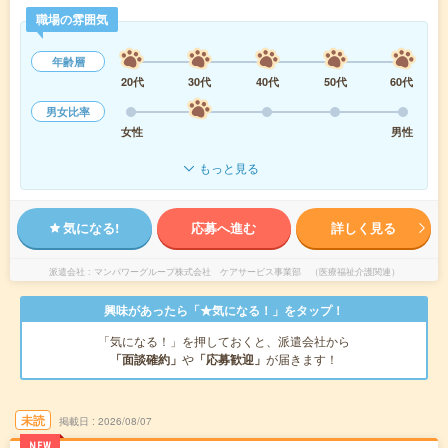
職場の雰囲気
年齢層
20代
30代
40代
50代
60代
男女比率
女性
男性
もっと見る
気になる!
応募へ進む
詳しく見る
派遣会社
マンパワーグループ株式会社 ケアサービス事業部 （医療福祉介護関連）
興味があったら「★気になる！」をタップ！
「気になる！」を押しておくと、派遣会社から
「面談確約」
や
「応募歓迎」
が届きます！
未読
掲載日
2026/08/07
NEW