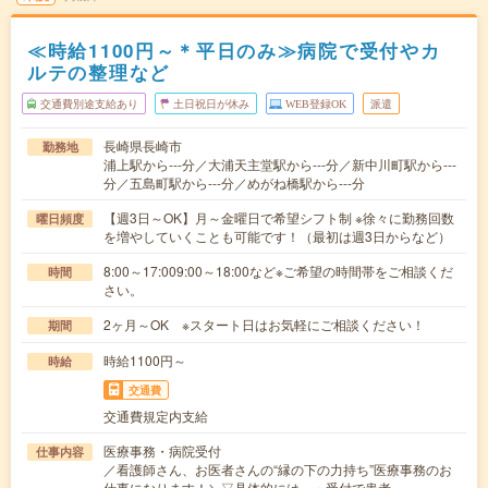
≪時給1100円～＊平日のみ≫病院で受付やカ
ルテの整理など
交通費別途支給あり
土日祝日が休み
WEB登録OK
派遣
長崎県長崎市
勤務地
浦上駅から---分／大浦天主堂駅から---分／新中川町駅から---
分／五島町駅から---分／めがね橋駅から---分
【週3日～OK】月～金曜日で希望シフト制 ※徐々に勤務回数
曜日頻度
を増やしていくことも可能です！（最初は週3日からなど）
8:00～17:009:00～18:00など※ご希望の時間帯をご相談くだ
時間
さい。
2ヶ月～OK ※スタート日はお気軽にご相談ください！
期間
時給1100円～
時給
交通費
交通費規定内支給
医療事務・病院受付
仕事内容
／看護師さん、お医者さんの“縁の下の力持ち”医療事務のお
仕事になります！＼▽具体的には…・受付で患者…