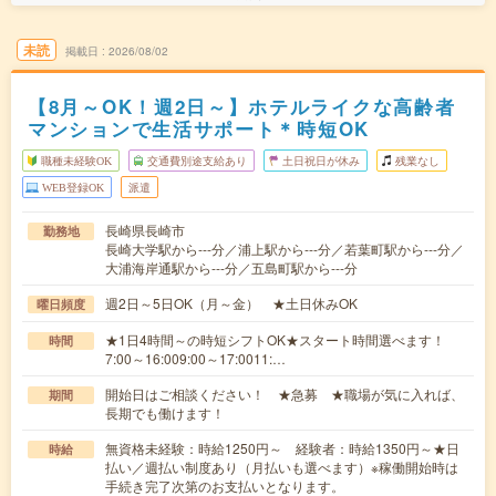
未読
掲載日
2026/08/02
【8月～OK！週2日～】ホテルライクな高齢者
マンションで生活サポート＊時短OK
職種未経験OK
交通費別途支給あり
土日祝日が休み
残業なし
WEB登録OK
派遣
長崎県長崎市
勤務地
長崎大学駅から---分／浦上駅から---分／若葉町駅から---分／
大浦海岸通駅から---分／五島町駅から---分
週2日～5日OK（月～金） ★土日休みOK
曜日頻度
★1日4時間～の時短シフトOK★スタート時間選べます！
時間
7:00～16:009:00～17:0011:…
開始日はご相談ください！ ★急募 ★職場が気に入れば、
期間
長期でも働けます！
無資格未経験：時給1250円～ 経験者：時給1350円～★日
時給
払い／週払い制度あり（月払いも選べます）※稼働開始時は
手続き完了次第のお支払いとなります。