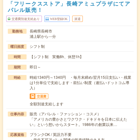
「フリークスストア」長崎アミュプラザにてア
パレル販売！
交通費別途支給あり
WEB登録OK
派遣
長崎県長崎市
勤務地
浦上駅から---分
シフト制
曜日頻度
【シフト制 実働8h、休憩1h】
時間
即日～
期間
時給1340円～1340円 ・毎月末締め/翌月15日支払い・残業
時給
は1分単位で支給します・前払い制度（速払いドットコム導
入）
交通費
全額別途支給します
販売（アパレル・ファッション・コスメ）
仕事内容
「アメリカの豊かさとワクワク・ドキドキを日本に伝えた
い」という想いからスタート。1986年の創業以来…
ブランクOK / 英語力不要
応募資格
・学生不可アパレル関連の販売経験のある方