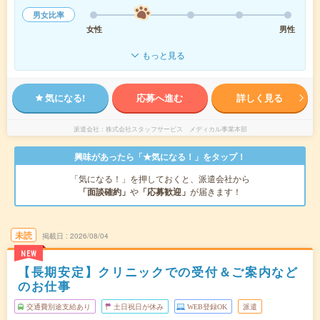
男女比率
女性
男性
もっと見る
気になる!
応募へ進む
詳しく見る
派遣会社
株式会社スタッフサービス メディカル事業本部
興味があったら「★気になる！」をタップ！
「気になる！」を押しておくと、派遣会社から
「面談確約」
や
「応募歓迎」
が届きます！
未読
掲載日
2026/08/04
NEW
【長期安定】クリニックでの受付＆ご案内など
のお仕事
交通費別途支給あり
土日祝日が休み
WEB登録OK
派遣