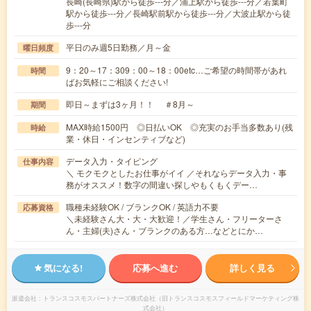
長崎(長崎県)駅から徒歩---分／浦上駅から徒歩---分／若葉町
駅から徒歩---分／長崎駅前駅から徒歩---分／大波止駅から徒
歩---分
平日のみ週5日勤務／月～金
曜日頻度
9：20～17：309：00～18：00etc…ご希望の時間帯があれ
時間
ばお気軽にご相談ください!
即日～まずは3ヶ月！！ ＃8月～
期間
MAX時給1500円 ◎日払いOK ◎充実のお手当多数あり(残
時給
業・休日・インセンティブなど)
データ入力・タイピング
仕事内容
＼ モクモクとしたお仕事がイイ ／それならデータ入力・事
務がオススメ！数字の間違い探しやもくもくデー…
職種未経験OK / ブランクOK / 英語力不要
応募資格
＼未経験さん大・大・大歓迎！／学生さん・フリーターさ
ん・主婦(夫)さん・ブランクのある方…などとにか…
気になる!
応募へ進む
詳しく見る
派遣会社
トランスコスモスパートナーズ株式会社（旧トランスコスモスフィールドマーケティング株
式会社）