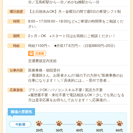
分／五島町駅から---分／めがね橋駅から---分
【土日祝休みOK】月～金曜日の間で週5日の希望シフト制
曜日頻度
8:00～17:009:00～18:00など※ご希望の時間帯をご相談くだ
時間
さい。
2ヶ月～OK ※スタート日はお気軽にご相談ください！
期間
時給1100円～ ■月収17.6万円～（日収8800円×20日）
時給
交通費
交通費規定内支給
医療事務・病院受付
仕事内容
／看護師さん、お医者さんの“縁の下の力持ち”医療事務のお
仕事になります！＼▽具体的には…・受付で患者…
ブランクOK / パソコンスキル不要 / 英語力不要
応募資格
※履歴書不要・来社不要で電話相談もOK！少しでも気になる
方は是非応募をお待ちしております！＼応募後の…
職場の雰囲気
年齢層
20代
30代
40代
50代
60代