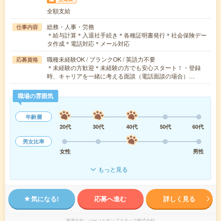
全額支給
総務・人事・労務
仕事内容
＊給与計算＊入退社手続き＊各種証明書発行＊社会保険デー
タ作成＊電話対応＊メール対応
職種未経験OK / ブランクOK / 英語力不要
応募資格
＊未経験の方歓迎＊未経験の方でも安心スタート！・登録
時、キャリアを一緒に考える面談（電話面談の場合）…
職場の雰囲気
年齢層
20代
30代
40代
50代
60代
男女比率
女性
男性
もっと見る
気になる!
応募へ進む
詳しく見る
派遣会社
パーソルテンプスタッフ株式会社