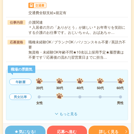
交通費
交通費全額支給※規定有
介護関連
仕事内容
＊入居者の方の「ありがとう」が嬉しい＊お年寄りを笑顔に
する介護のお仕事です。おじいちゃん、おばあちゃ…
職種未経験OK / ブランクOK / パソコンスキル不要 / 英語力不
応募資格
要
無資格・未経験OK年齢不問★10名以上採用予定★履歴書は
不要です▽応募後の流れ1)翌営業日までに担当…
職場の雰囲気
年齢層
20代
30代
40代
50代
60代
男女比率
女性
男性
もっと見る
気になる!
応募へ進む
詳しく見る