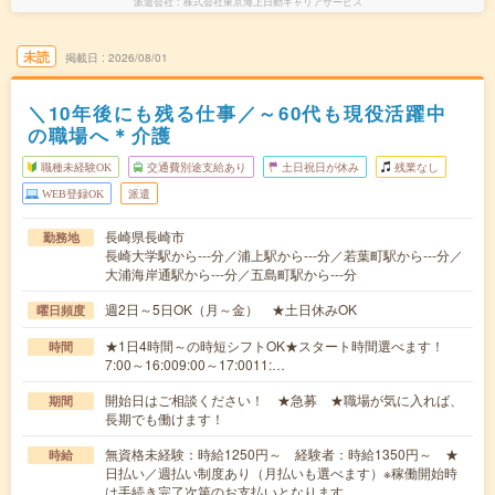
派遣会社
株式会社東京海上日動キャリアサービス
未読
掲載日
2026/08/01
＼10年後にも残る仕事／～60代も現役活躍中
の職場へ＊介護
職種未経験OK
交通費別途支給あり
土日祝日が休み
残業なし
WEB登録OK
派遣
長崎県長崎市
勤務地
長崎大学駅から---分／浦上駅から---分／若葉町駅から---分／
大浦海岸通駅から---分／五島町駅から---分
週2日～5日OK（月～金） ★土日休みOK
曜日頻度
★1日4時間～の時短シフトOK★スタート時間選べます！
時間
7:00～16:009:00～17:0011:…
開始日はご相談ください！ ★急募 ★職場が気に入れば、
期間
長期でも働けます！
無資格未経験：時給1250円～ 経験者：時給1350円～ ★
時給
日払い／週払い制度あり（月払いも選べます）※稼働開始時
は手続き完了次第のお支払いとなります。