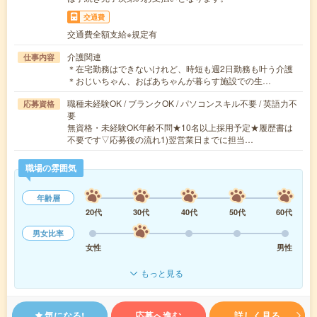
交通費
交通費全額支給※規定有
介護関連
仕事内容
＊在宅勤務はできないけれど、時短も週2日勤務も叶う介護
＊おじいちゃん、おばあちゃんが暮らす施設での生…
職種未経験OK / ブランクOK / パソコンスキル不要 / 英語力不
応募資格
要
無資格・未経験OK年齢不問★10名以上採用予定★履歴書は
不要です▽応募後の流れ1)翌営業日までに担当…
職場の雰囲気
年齢層
20代
30代
40代
50代
60代
男女比率
女性
男性
もっと見る
気になる!
応募へ進む
詳しく見る