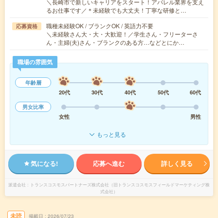
＼長崎市で新しいキャリアをスタート！アパレル業界を支え
るお仕事です／＊未経験でも大丈夫！丁寧な研修と…
職種未経験OK / ブランクOK / 英語力不要
応募資格
＼未経験さん大・大・大歓迎！／学生さん・フリーターさ
ん・主婦(夫)さん・ブランクのある方…などとにか…
職場の雰囲気
年齢層
20代
30代
40代
50代
60代
男女比率
女性
男性
もっと見る
気になる!
応募へ進む
詳しく見る
派遣会社
トランスコスモスパートナーズ株式会社（旧トランスコスモスフィールドマーケティング株
式会社）
未読
掲載日
2026/07/23