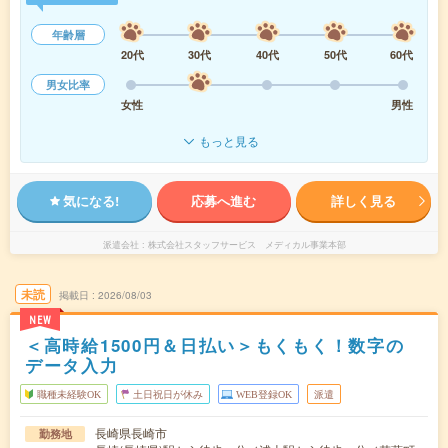
年齢層
20代
30代
40代
50代
60代
男女比率
女性
男性
もっと見る
気になる!
応募へ進む
詳しく見る
派遣会社
株式会社スタッフサービス メディカル事業本部
未読
掲載日
2026/08/03
NEW
＜高時給1500円＆日払い＞もくもく！数字の
データ入力
職種未経験OK
土日祝日が休み
WEB登録OK
派遣
長崎県長崎市
勤務地