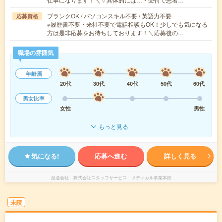
ブランクOK / パソコンスキル不要 / 英語力不要
応募資格
※履歴書不要・来社不要で電話相談もOK！少しでも気になる
方は是非応募をお待ちしております！＼応募後の…
職場の雰囲気
年齢層
20代
30代
40代
50代
60代
男女比率
女性
男性
もっと見る
気になる!
応募へ進む
詳しく見る
派遣会社
株式会社スタッフサービス メディカル事業本部
未読