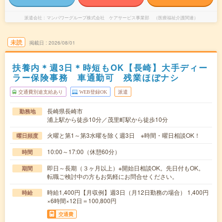
派遣会社
マンパワーグループ株式会社 ケアサービス事業部 （医療福祉介護関連）
未読
掲載日
2026/08/01
扶養内＊週3日＊時短もOK【長崎】大手ディー
ラー保険事務 車通勤可 残業ほぼナシ
交通費別途支給あり
WEB登録OK
派遣
長崎県長崎市
勤務地
浦上駅から徒歩10分／茂里町駅から徒歩10分
火曜と第1～第3水曜を除く週3日 ※時間・曜日相談OK！
曜日頻度
10:00～17:00（休憩60分）
時間
即日～長期（３ヶ月以上）※開始日相談OK。先日付もOK。
期間
転職ご検討中の方もお気軽にお問合せください。
時給1,400円【月収例】週3日（月12日勤務の場合） 1,400円
時給
×6時間×12日＝100,800円
交通費