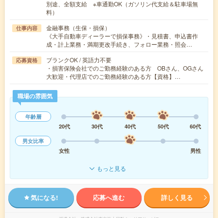
別途、全額支給 ※車通勤OK（ガソリン代支給＆駐車場無
料）
金融事務（生保・損保）
仕事内容
《大手自動車ディーラーで損保事務》・見積書、申込書作
成・計上業務・満期更改手続き、フォロー業務・照会…
ブランクOK / 英語力不要
応募資格
・損害保険会社でのご勤務経験のある方 OBさん、OGさん
大歓迎・代理店でのご勤務経験のある方【資格】…
職場の雰囲気
年齢層
20代
30代
40代
50代
60代
男女比率
女性
男性
もっと見る
気になる!
応募へ進む
詳しく見る