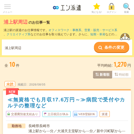
メニュー
気になる!
ログイン
検索
浦上駅周辺
のお仕事一覧
浦上駅の派遣のお仕事情報です。
オフィスワーク・事務系
、
営業・販売・サービス系
、
クリエイティブ系
などのお仕事を取り揃えています。さらに、
短期
・
単発
などの期
間や、
職種未経験OK
などのこだわり条件で絞り込んでいただけます。
条件の変更
また、
長崎(長崎県)駅
・
長崎駅前駅
・
五島町駅
・
メディカルセンター駅
・
浦上駅前駅
な
浦上駅周辺
ど近隣駅のお仕事もご確認いただけます。
10
1,270
全
件
平均時給:
円
時給順
新着順
未読
掲載日
2026/08/05
NEW
≪無資格でも月収17.6万円～≫病院で受付やカ
ルテの整理など
交通費別途支給あり
土日祝日が休み
WEB登録OK
派遣
長崎県長崎市
勤務地
浦上駅から---分／大浦天主堂駅から---分／新中川町駅から---