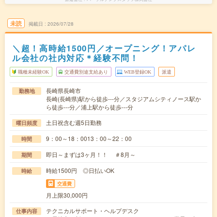
未読
掲載日
2026/07/28
＼超！高時給1500円／オープニング！アパレ
ル会社の社内対応＊経験不問！
職種未経験OK
交通費別途支給あり
WEB登録OK
派遣
長崎県長崎市
勤務地
長崎(長崎県)駅から徒歩---分／スタジアムシティノース駅か
ら徒歩---分／浦上駅から徒歩---分
土日祝含む週5日勤務
曜日頻度
9：00～18：0013：00～22：00
時間
即日～まずは3ヶ月！！ ＃8月～
期間
時給1500円 ◎日払いOK
時給
交通費
月上限30,000円
テクニカルサポート・ヘルプデスク
仕事内容