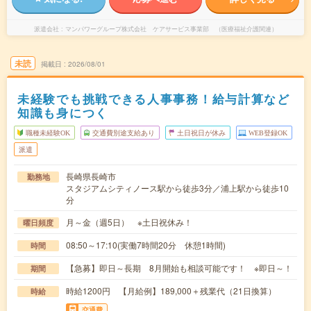
派遣会社
マンパワーグループ株式会社 ケアサービス事業部 （医療福祉介護関連）
未読
掲載日
2026/08/01
未経験でも挑戦できる人事事務！給与計算など
知識も身につく
職種未経験OK
交通費別途支給あり
土日祝日が休み
WEB登録OK
派遣
長崎県長崎市
勤務地
スタジアムシティノース駅から徒歩3分／浦上駅から徒歩10
分
月～金（週5日） ※土日祝休み！
曜日頻度
08:50～17:10(実働7時間20分 休憩1時間)
時間
【急募】即日～長期 8月開始も相談可能です！ ※即日～！
期間
時給1200円 【月給例】189,000＋残業代（21日換算）
時給
交通費