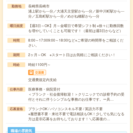
長崎県長崎市
勤務地
浦上駅から---分／大浦天主堂駅から---分／新中川町駅から---
分／五島町駅から---分／めがね橋駅から---分
【週3日～OK】月～金曜日で希望シフト制 ※徐々に勤務回数
曜日頻度
を増やしていくことも可能です！（最初は週3日からなど）
8:00～17:009:00～18:00など※ご希望の時間帯をご相談くだ
時間
さい。
2ヶ月～OK ※スタート日はお気軽にご相談ください！
期間
時給1100円～
時給
交通費
交通費規定内支給
医療事務・病院受付
仕事内容
＜ブランク・社会復帰歓迎！＞クリニックでの診察予約の受
付とそれに伴うシンプルな事務のお仕事です。ー具…
ブランクOK / パソコンスキル不要 / 英語力不要
応募資格
※履歴書不要・来社不要で電話相談もOK！少しでも気になる
方は是非応募をお待ちしております！＼応募後の…
職場の雰囲気