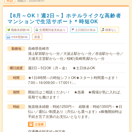
未読
掲載日
2026/08/01
【8月～OK！週2日～】ホテルライクな高齢者
マンションで生活サポート＊時短OK
職種未経験OK
交通費別途支給あり
土日祝日が休み
残業なし
WEB登録OK
派遣
長崎県長崎市
勤務地
浦上駅前駅から---分／大波止駅から---分／赤迫駅から---分／
大浦天主堂駅から---分／桜町(長崎県)駅から---分
週2日～5日OK（月～金） ★土日休みOK
曜日頻度
★1日4時間～の時短シフトOK★スタート時間選べます！
時間
7:00～16:009:00～17:0011:…
開始日はご相談ください！ ★急募 ★職場が気に入れば、
期間
長期でも働けます！
無資格未経験：時給1250円～ 経験者：時給1350円～★日
時給
払い／週払い制度あり（月払いも選べます）※稼働開始時は
手続き完了次第のお支払いとなります。
交通費
交通費全額支給※規定有