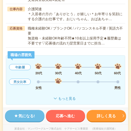
介護関連
仕事内容
＊入居者の方の「ありがとう」が嬉しい＊お年寄りを笑顔に
する介護のお仕事です。おじいちゃん、おばあちゃ…
職種未経験OK / ブランクOK / パソコンスキル不要 / 英語力不
応募資格
要
無資格・未経験OK年齢不問★10名以上採用予定★履歴書は
不要です▽応募後の流れ1)翌営業日までに担当…
職場の雰囲気
年齢層
20代
30代
40代
50代
60代
男女比率
女性
男性
もっと見る
気になる!
応募へ進む
詳しく見る
派遣会社
マンパワーグループ株式会社 ケアサービス事業部 （医療福祉介護関連）