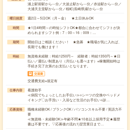
浦上駅前駅から---分／大波止駅から---分／赤迫駅から---分／
大浦天主堂駅から---分／桜町(長崎県)駅から---分
週2日～5日OK（月～金） ★土日休みOK
曜日頻度
★1日4時間～の時短シフトOK★都合に合わせてシフトが決
時間
められますシフト例：7：00～16：009：…
開始日はご相談ください！ ★急募 ★職場が気に入れば、
期間
長期でも働けます！
無資格未経験：時給1250円～ 経験者：時給1350円～★日
時給
払い／週払い制度あり（月払いも選べます）※稼働開始時は
手続き完了次第のお支払いとなります。
交通費
交通費支給※規定有
看護助手
仕事内容
≪病院でちょっとしたお手伝い≫○シーツの交換やベッドメ
イキング〇お手洗い・入浴など生活のお手伝い○診…
職種未経験OK / ブランクOK / パソコンスキル不要 / 英語力不
応募資格
要
≪無資格・未経験OK≫年齢不問★10名以上採用予定★履歴
書は不要です。▽応募後の流れ1)翌営業日まで…