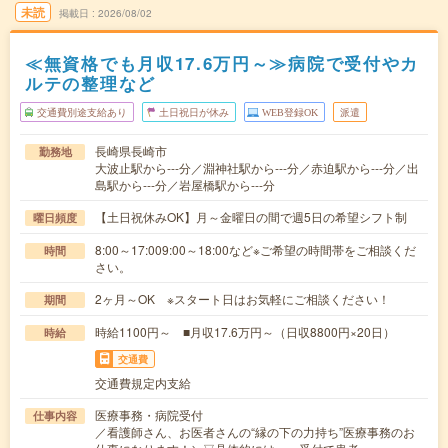
未読
掲載日
2026/08/02
≪無資格でも月収17.6万円～≫病院で受付やカ
ルテの整理など
交通費別途支給あり
土日祝日が休み
WEB登録OK
派遣
長崎県長崎市
勤務地
大波止駅から---分／淵神社駅から---分／赤迫駅から---分／出
島駅から---分／岩屋橋駅から---分
【土日祝休みOK】月～金曜日の間で週5日の希望シフト制
曜日頻度
8:00～17:009:00～18:00など※ご希望の時間帯をご相談くだ
時間
さい。
2ヶ月～OK ※スタート日はお気軽にご相談ください！
期間
時給1100円～ ■月収17.6万円～（日収8800円×20日）
時給
交通費
交通費規定内支給
医療事務・病院受付
仕事内容
／看護師さん、お医者さんの“縁の下の力持ち”医療事務のお