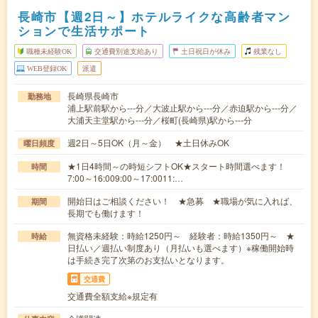
長崎市【週2日～】ホテルライクな高齢者マン
ションで生活サポート
職種未経験OK
交通費別途支給あり
土日祝日が休み
残業なし
WEB登録OK
派遣
長崎県長崎市
勤務地
浦上駅前駅から---分／大波止駅から---分／赤迫駅から---分／
大浦天主堂駅から---分／桜町(長崎県)駅から---分
週2日～5日OK（月～金） ★土日休みOK
曜日頻度
★1日4時間～の時短シフトOK★スタート時間選べます！
時間
7:00～16:009:00～17:0011:…
開始日はご相談ください！ ★急募 ★職場が気に入れば、
期間
長期でも働けます！
無資格未経験：時給1250円～ 経験者：時給1350円～ ★
時給
日払い／週払い制度あり（月払いも選べます）※稼働開始時
は手続き完了次第のお支払いとなります。
交通費
交通費全額支給※規定有