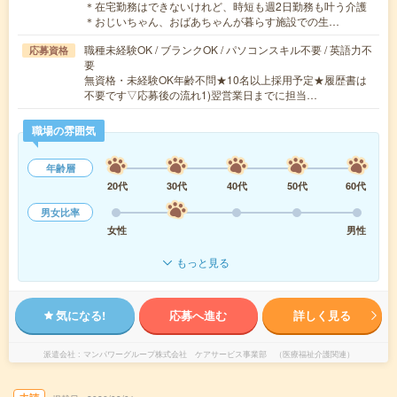
＊在宅勤務はできないけれど、時短も週2日勤務も叶う介護
＊おじいちゃん、おばあちゃんが暮らす施設での生…
職種未経験OK / ブランクOK / パソコンスキル不要 / 英語力不
応募資格
要
無資格・未経験OK年齢不問★10名以上採用予定★履歴書は
不要です▽応募後の流れ1)翌営業日までに担当…
職場の雰囲気
年齢層
20代
30代
40代
50代
60代
男女比率
女性
男性
もっと見る
気になる!
応募へ進む
詳しく見る
派遣会社
マンパワーグループ株式会社 ケアサービス事業部 （医療福祉介護関連）