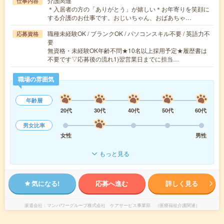
介護関連
仕事内容
＊入居者の方の「ありがとう」が嬉しい＊お年寄りを笑顔に
する介護のお仕事です。おじいちゃん、おばあちゃ…
職種未経験OK / ブランクOK / パソコンスキル不要 / 英語力不
応募資格
要
無資格・未経験OK年齢不問★10名以上採用予定★履歴書は
不要です▽応募後の流れ1)翌営業日までに担当…
職場の雰囲気
年齢層
20代
30代
40代
50代
60代
男女比率
女性
男性
もっと見る
気になる!
応募へ進む
詳しく見る
派遣会社
マンパワーグループ株式会社 ケアサービス事業部 （医療福祉介護関連）