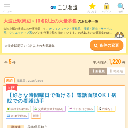
メニュー
気になる!
ログイン
検索
大波止駅周辺
×
10名以上の大量募集
のお仕事一覧
大波止駅の派遣のお仕事情報です。
オフィスワーク・事務系
、
営業・販売・サービス
系
、
クリエイティブ系
などのお仕事を取り揃えています。10名以上の大量募集の条件
の他に、
交通費別途支給あり
、
職種未経験OK
、
友だちと一緒の応募OK
などのこだわ
り条件も取り揃えています。
条件の変更
大波止駅周辺 / 10名以上の大量募集
5
1,220
全
件
平均時給:
円
時給順
新着順
未読
掲載日
2026/08/05
NEW
【好きな時間曜日で働ける】電話面談OK！病
院での看護助手
職種未経験OK
交通費別途支給あり
土日祝日が休み
残業なし
WEB登録OK
派遣
長崎県長崎市
勤務地