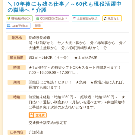
＼10年後にも残る仕事／～60代も現役活躍中
の職場へ＊介護
職種未経験OK
交通費別途支給あり
土日祝日が休み
残業なし
WEB登録OK
派遣
長崎県長崎市
勤務地
浦上駅前駅から---分／大波止駅から---分／赤迫駅から---分／
大浦天主堂駅から---分／桜町(長崎県)駅から---分
週2日～5日OK（月～金） ★土日休みOK
曜日頻度
★1日4時間～の時短シフトOK★スタート時間選べます！
時間
7:00～16:009:00～17:0011:…
開始日はご相談ください！ ★急募 ★職場が気に入れば、
期間
長期でも働けます！
無資格未経験：時給1250円～ 経験者：時給1350円～ ★
時給
日払い／週払い制度あり（月払いも選べます）※稼働開始時
は手続き完了次第のお支払いとなります。
交通費
交通費全額支給※規定有
介護関連
仕事内容