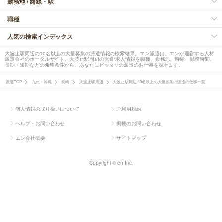
勤務地 / 路線・駅
職種
人気の検索インデックス
大波止駅周辺の10名以上の大量募集の派遣情報の検索結果。エン派遣は、エンが運営する人材
派遣会社のポータルサイト。大波止駅周辺の派遣/求人情報を職種、勤務地、時給、勤務時間、
長期・短期などの希望条件から、あなたにピッタリの派遣のお仕事を探せます。
派遣TOP
九州・沖縄
長崎
大波止駅周辺
大波止駅周辺 10名以上の大量募集の派遣の仕事一覧
個人情報の取り扱いについて
ご利用規約
ヘルプ・お問い合わせ
掲載のお問い合わせ
エン会社概要
サイトマップ
Copyright © en Inc.