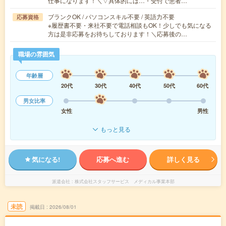
仕事になります！＼▽具体的には…・受付で患者…
ブランクOK / パソコンスキル不要 / 英語力不要
応募資格
※履歴書不要・来社不要で電話相談もOK！少しでも気になる
方は是非応募をお待ちしております！＼応募後の…
職場の雰囲気
年齢層
20代
30代
40代
50代
60代
男女比率
女性
男性
もっと見る
気になる!
応募へ進む
詳しく見る
派遣会社
株式会社スタッフサービス メディカル事業本部
未読
掲載日
2026/08/01