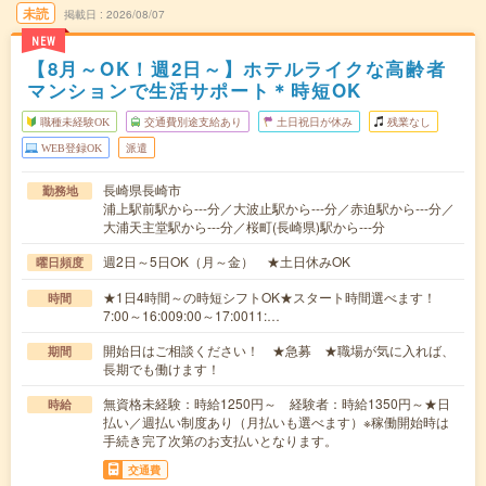
未読
掲載日
2026/08/07
NEW
【8月～OK！週2日～】ホテルライクな高齢者
マンションで生活サポート＊時短OK
職種未経験OK
交通費別途支給あり
土日祝日が休み
残業なし
WEB登録OK
派遣
長崎県長崎市
勤務地
浦上駅前駅から---分／大波止駅から---分／赤迫駅から---分／
大浦天主堂駅から---分／桜町(長崎県)駅から---分
週2日～5日OK（月～金） ★土日休みOK
曜日頻度
★1日4時間～の時短シフトOK★スタート時間選べます！
時間
7:00～16:009:00～17:0011:…
開始日はご相談ください！ ★急募 ★職場が気に入れば、
期間
長期でも働けます！
無資格未経験：時給1250円～ 経験者：時給1350円～★日
時給
払い／週払い制度あり（月払いも選べます）※稼働開始時は
手続き完了次第のお支払いとなります。
交通費