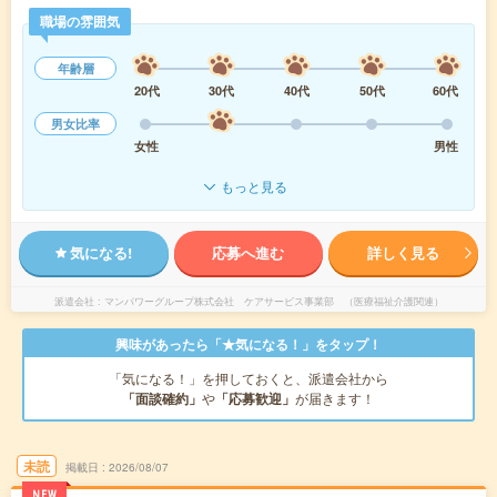
職場の雰囲気
年齢層
20代
30代
40代
50代
60代
男女比率
女性
男性
もっと見る
気になる!
応募へ進む
詳しく見る
派遣会社
マンパワーグループ株式会社 ケアサービス事業部 （医療福祉介護関連）
興味があったら「★気になる！」をタップ！
「気になる！」を押しておくと、派遣会社から
「面談確約」
や
「応募歓迎」
が届きます！
未読
掲載日
2026/08/07
NEW