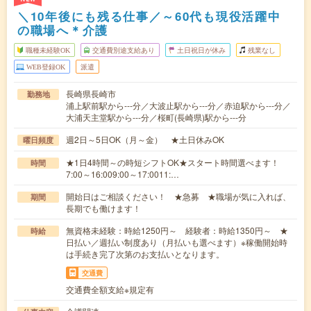
＼10年後にも残る仕事／～60代も現役活躍中
の職場へ＊介護
職種未経験OK
交通費別途支給あり
土日祝日が休み
残業なし
WEB登録OK
派遣
長崎県長崎市
勤務地
浦上駅前駅から---分／大波止駅から---分／赤迫駅から---分／
大浦天主堂駅から---分／桜町(長崎県)駅から---分
週2日～5日OK（月～金） ★土日休みOK
曜日頻度
★1日4時間～の時短シフトOK★スタート時間選べます！
時間
7:00～16:009:00～17:0011:…
開始日はご相談ください！ ★急募 ★職場が気に入れば、
期間
長期でも働けます！
無資格未経験：時給1250円～ 経験者：時給1350円～ ★
時給
日払い／週払い制度あり（月払いも選べます）※稼働開始時
は手続き完了次第のお支払いとなります。
交通費
交通費全額支給※規定有