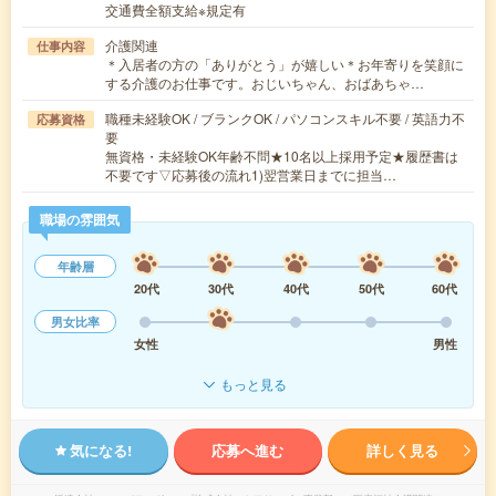
交通費全額支給※規定有
介護関連
仕事内容
＊入居者の方の「ありがとう」が嬉しい＊お年寄りを笑顔に
する介護のお仕事です。おじいちゃん、おばあちゃ…
職種未経験OK / ブランクOK / パソコンスキル不要 / 英語力不
応募資格
要
無資格・未経験OK年齢不問★10名以上採用予定★履歴書は
不要です▽応募後の流れ1)翌営業日までに担当…
職場の雰囲気
年齢層
20代
30代
40代
50代
60代
男女比率
女性
男性
もっと見る
気になる!
応募へ進む
詳しく見る