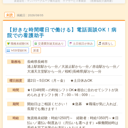
派遣会社
マンパワーグループ株式会社 ケアサービス事業部 （医療福祉介護関連）
未読
掲載日
2026/08/05
【好きな時間曜日で働ける】電話面談OK！病
院での看護助手
職種未経験OK
交通費別途支給あり
土日祝日が休み
残業なし
WEB登録OK
派遣
長崎県長崎市
勤務地
浦上駅前駅から---分／大波止駅から---分／赤迫駅から---分／
大浦天主堂駅から---分／桜町(長崎県)駅から---分
週2日～5日OK（月～金） ★土日休みOK
曜日頻度
★1日4時間～の時短シフトOK★都合に合わせてシフトが決
時間
められますシフト例：7：00～16：009：…
開始日はご相談ください！ ★急募 ★職場が気に入れば、
期間
長期でも働けます！
無資格未経験：時給1250円～ 経験者：時給1350円～★日
時給
払い／週払い制度あり（月払いも選べます）※稼働開始時は
手続き完了次第のお支払いとなります。