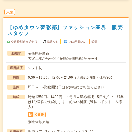
未読
【ゆめタウン夢彩都】ファッション業界 販売
スタッフ
交通費別途支給あり
残業なし
WEB登録OK
派遣
長崎県長崎市
勤務地
大波止駅から---分／長崎(長崎県)駅から---分
シフト制
曜日頻度
9:30～18:30、12:00～21:00（実働7.5時間・休憩90分）
時間
即日～ ※勤務開始日はお気軽にご相談ください
期間
時給1350円～1400円 ・毎月末締め/翌月15日支払い・残業
時給
は1分単位で支給します・前払い制度（速払いドットコム導
入）
交通費
別途全額支給
販売（アパレル・ファッション・コスメ）
仕事内容