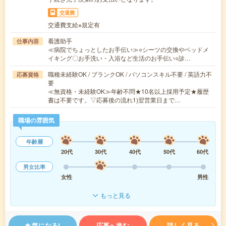
交通費
交通費支給※規定有
看護助手
仕事内容
≪病院でちょっとしたお手伝い≫○シーツの交換やベッドメ
イキング〇お手洗い・入浴など生活のお手伝い○診…
職種未経験OK / ブランクOK / パソコンスキル不要 / 英語力不
応募資格
要
≪無資格・未経験OK≫年齢不問★10名以上採用予定★履歴
書は不要です。▽応募後の流れ1)翌営業日まで…
職場の雰囲気
年齢層
20代
30代
40代
50代
60代
男女比率
女性
男性
もっと見る
気になる!
応募へ進む
詳しく見る