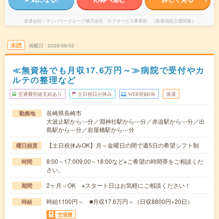
派遣会社
マンパワーグループ株式会社 ケアサービス事業部 （医療福祉介護関連）
未読
掲載日
2026/08/02
≪無資格でも月収17.6万円～≫病院で受付やカ
ルテの整理など
交通費別途支給あり
土日祝日が休み
WEB登録OK
派遣
長崎県長崎市
勤務地
大波止駅から---分／淵神社駅から---分／赤迫駅から---分／出
島駅から---分／岩屋橋駅から---分
【土日祝休みOK】月～金曜日の間で週5日の希望シフト制
曜日頻度
8:00～17:009:00～18:00など※ご希望の時間帯をご相談くだ
時間
さい。
2ヶ月～OK ※スタート日はお気軽にご相談ください！
期間
時給1100円～ ■月収17.6万円～（日収8800円×20日）
時給
交通費