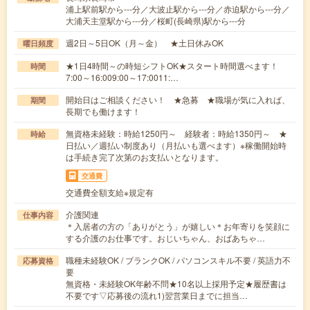
浦上駅前駅から---分／大波止駅から---分／赤迫駅から---分／
大浦天主堂駅から---分／桜町(長崎県)駅から---分
週2日～5日OK（月～金） ★土日休みOK
曜日頻度
★1日4時間～の時短シフトOK★スタート時間選べます！
時間
7:00～16:009:00～17:0011:…
開始日はご相談ください！ ★急募 ★職場が気に入れば、
期間
長期でも働けます！
無資格未経験：時給1250円～ 経験者：時給1350円～ ★
時給
日払い／週払い制度あり（月払いも選べます）※稼働開始時
は手続き完了次第のお支払いとなります。
交通費
交通費全額支給※規定有
介護関連
仕事内容
＊入居者の方の「ありがとう」が嬉しい＊お年寄りを笑顔に
する介護のお仕事です。おじいちゃん、おばあちゃ…
職種未経験OK / ブランクOK / パソコンスキル不要 / 英語力不
応募資格
要
無資格・未経験OK年齢不問★10名以上採用予定★履歴書は
不要です▽応募後の流れ1)翌営業日までに担当…