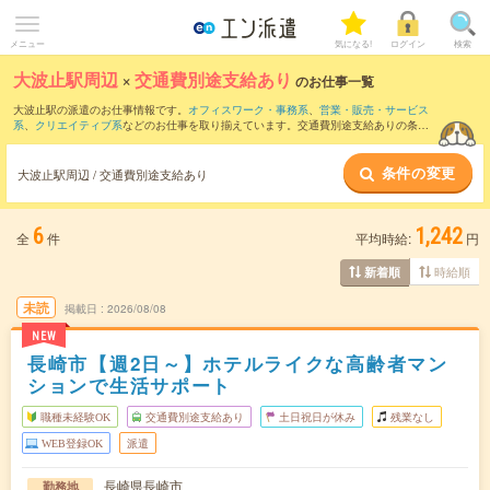
メニュー
気になる!
ログイン
検索
大波止駅周辺
×
交通費別途支給あり
のお仕事一覧
大波止駅の派遣のお仕事情報です。
オフィスワーク・事務系
、
営業・販売・サービス
系
、
クリエイティブ系
などのお仕事を取り揃えています。交通費別途支給ありの条件
の他に、
職種未経験OK
、
友だちと一緒の応募OK
、
週4日勤務
などのこだわり条件も取
り揃えています。
条件の変更
大波止駅周辺 / 交通費別途支給あり
6
1,242
全
件
平均時給:
円
時給順
新着順
未読
掲載日
2026/08/08
NEW
長崎市【週2日～】ホテルライクな高齢者マン
ションで生活サポート
職種未経験OK
交通費別途支給あり
土日祝日が休み
残業なし
WEB登録OK
派遣
長崎県長崎市
勤務地