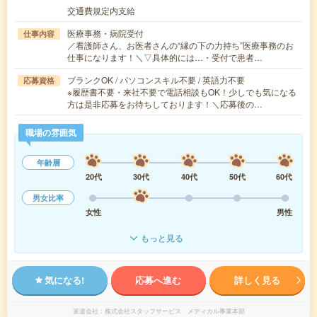
交通費規定内支給
医療事務・病院受付
仕事内容
／看護師さん、お医者さんの“縁の下の力持ち”医療事務のお
仕事になります！＼▽具体的には…・受付で患者…
ブランクOK / パソコンスキル不要 / 英語力不要
応募資格
※履歴書不要・来社不要で電話相談もOK！少しでも気になる
方は是非応募をお待ちしております！＼応募後の…
職場の雰囲気
年齢層
20代
30代
40代
50代
60代
男女比率
女性
男性
もっと見る
気になる!
応募へ進む
詳しく見る
派遣会社
株式会社スタッフサービス メディカル事業本部