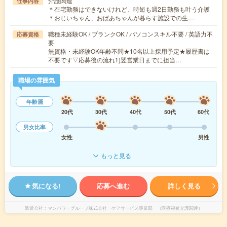
介護関連
仕事内容
＊在宅勤務はできないけれど、時短も週2日勤務も叶う介護
＊おじいちゃん、おばあちゃんが暮らす施設での生…
職種未経験OK / ブランクOK / パソコンスキル不要 / 英語力不
応募資格
要
無資格・未経験OK年齢不問★10名以上採用予定★履歴書は
不要です▽応募後の流れ1)翌営業日までに担当…
職場の雰囲気
年齢層
20代
30代
40代
50代
60代
男女比率
女性
男性
もっと見る
気になる!
応募へ進む
詳しく見る
派遣会社
マンパワーグループ株式会社 ケアサービス事業部 （医療福祉介護関連）