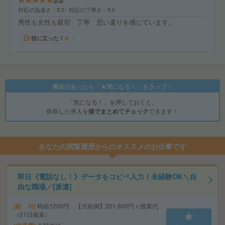
5.0
対応の迅速さ
5.0
対応の丁寧さ
5.0
男性も女性も親切 丁寧 思い遣りを感じています。
役に立った！
6
興味があったら「★気になる！」をタップ！
「気になる！」を押しておくと、
保存した求人を
後でまとめてチェック
できます！
あなたの閲覧履歴からのオススメのお仕事です
即日《電話なし！》データをコピペ入力！未経験OK＼自
由な職場／[派遣]
給 与
時給1200円 【月給例】201,600円＋残業代
（21日換算）