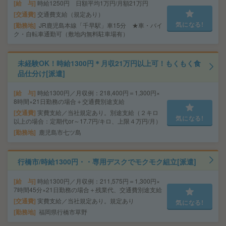
給 与
時給1250円 日額平均1万円/月額21万円
交通費
交通費支給（規定あり）
気になる!
勤務地
JR鹿児島本線「千早駅」車15分 ★車・バイ
ク・自転車通勤可（敷地内無料駐車場有）
未経験OK！時給1300円＊月収21万円以上可！もくもく食
品仕分け[派遣]
給 与
時給1300円／月収例：218,400円＝1,300円×
8時間×21日勤務の場合＋交通費別途支給
交通費
実費支給／当社規定あり。別途支給（２キロ
気になる!
以上の場合：定期代or～17.7円/キロ、上限４万円/月）
勤務地
鹿児島市七ツ島
行橋市/時給1300円・・専用デスクでモクモク組立[派遣]
給 与
時給1300円／月収例：211,575円＝1,300円×
7時間45分×21日勤務の場合＋残業代、交通費別途支給
交通費
実費支給／当社規定あり。規定あり
気になる!
勤務地
福岡県行橋市草野