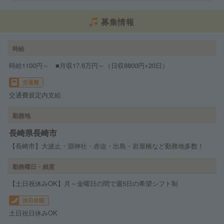
募集情報
時給
時給1100円～ ■月収17.6万円～（日収8800円×20日）
交通費
交通費規定内支給
勤務地
長崎県長崎市
【長崎市】大波止・淵神社・赤迫・出島・岩屋橋など勤務地多数！
勤務曜日・頻度
【土日祝休みOK】月～金曜日の間で週5日の希望シフト制
休日休暇
土日祝日休みOK