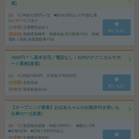
遣]
給 与
時給1200円＋交 ■給与の前払いが可能な速
払いサービスあり
交通費
交通費支給あり
気になる!
勤務地
長崎県長崎市 長崎本線 現川駅車10分、長崎
電軌３系統 蛍茶屋駅車15分
1800円＊＼基本在宅／電話なし！社内のテクニカルサポ
ート業務[派遣]
給 与
時給1800円 月収例 279,000円
交通費
全額支給
気になる!
勤務地
博多駅徒歩2分
【オープニング募集】おばあちゃんのお散歩付き添いも
仕事の1つ[派遣]
給 与
無資格未経験：時給1300円～ ■週払いOK
■扶養内OK ■日収1万400円以上
交通費
交通費全額支給