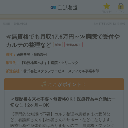
気になる!
ログイン
掲載日
2026/08/02
No.STFSVQ医IS2_長崎05
≪無資格でも月収17.6万円～≫病院で受付や
カルテの整理など
派遣
大量募集！
職種
医療事務・病院受付
派遣先
【勤務地選べます】病院・クリニック
派遣会社
株式会社スタッフサービス メディカル事業本部
ここがポイント！
＜履歴書＆来社不要＞無資格OK！医療行為や介助は一
切なし！2ヶ月～OK
【専門的な知識は不要】カルテ整理や患者さまの受付な
ど、看護師さんやお医者さんのサポートなどになります。
医療行為や身体介助はありませんので、無資格・ブランク