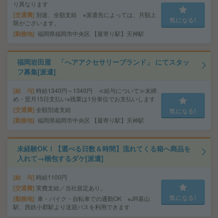
り異なります
交通費
別途、全額支給 ※派遣先によっては、月額上
気になる!
限がございます。
勤務地
福岡県福岡市中央区 【最寄り駅】天神駅
福岡岩田屋 「へアアクセサリーブランド」 にてスタッ
フ募集[派遣]
給 与
時給1340円～1340円 ≪給与について≫末締
め・翌月15日支払い※残業は1分単位でお支払いします
交通費
全額別途支給
気になる!
勤務地
福岡県福岡市中央区 【最寄り駅】天神駅
未経験OK！【選べる日数＆時間】流れてくる箱へ商品を
入れて→梱包するダケ[派遣]
給 与
時給1100円
交通費
実費支給／当社規定あり。
気になる!
勤務地
車・バイク・自転車での通勤OK ※JR基山
駅、西鉄小郡駅より送迎バスを利用できます