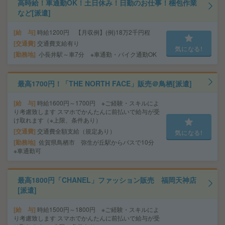
高時給！車通勤OK！土日休み！日勤のお仕事！梱包作業
など[派遣]
給 与
時給1200円 【月収例】(例)18万2千円程
交通費
交通費支給有り
気になる!
勤務地
小長井駅～車7分 ※車通勤・バイク通勤OK
最高1700円！「THE NORTH FACE」販売＠鳥栖[派遣]
給 与
時給1600円～1700円 ※ご経験・スキルによ
り考慮致します スマホでかんたんに前払いで給与が受
け取れます（※上限、条件あり）
交通費
交通費全額支給（規定あり）
気になる!
勤務地
佐賀県鳥栖市 弥生が丘駅からバスで10分
※車通勤可
最高1800円「CHANEL」ファッション販売 福岡天神店
[派遣]
給 与
時給1500円～1800円 ※ご経験・スキルによ
り考慮致します スマホでかんたんに前払いで給与が受