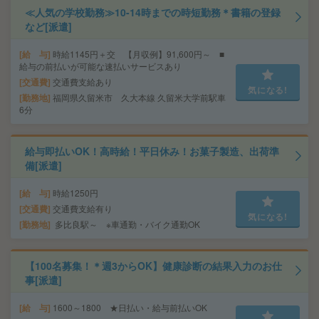
≪人気の学校勤務≫10-14時までの時短勤務＊書籍の登録
など[派遣]
給 与
時給1145円＋交 【月収例】91,600円～ ■
給与の前払いが可能な速払いサービスあり
交通費
交通費支給あり
気になる!
勤務地
福岡県久留米市 久大本線 久留米大学前駅車
6分
給与即払いOK！高時給！平日休み！お菓子製造、出荷準
備[派遣]
給 与
時給1250円
交通費
交通費支給有り
気になる!
勤務地
多比良駅～ ※車通勤・バイク通勤OK
【100名募集！＊週3からOK】健康診断の結果入力のお仕
事[派遣]
給 与
1600～1800 ★日払い・給与前払いOK