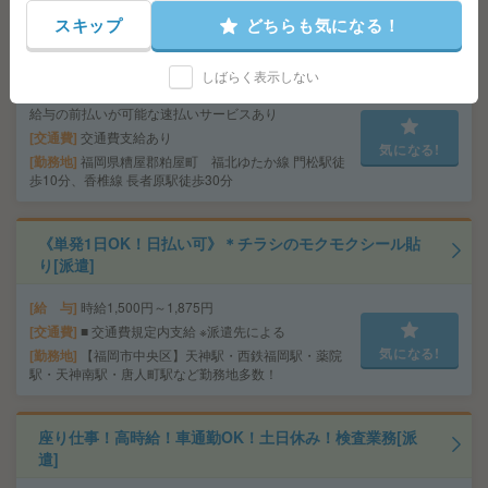
スキップ
どちらも気になる！
17時まで＊フォローあり＊未経験OK＊備品発注など[派
遣]
しばらく表示しない
給 与
時給1300円＋交 【月収例】195,000円～ ■
給与の前払いが可能な速払いサービスあり
交通費
交通費支給あり
気になる!
勤務地
福岡県糟屋郡粕屋町 福北ゆたか線 門松駅徒
歩10分、香椎線 長者原駅徒歩30分
《単発1日OK！日払い可》＊チラシのモクモクシール貼
り[派遣]
給 与
時給1,500円～1,875円
交通費
■ 交通費規定内支給 ※派遣先による
気になる!
勤務地
【福岡市中央区】天神駅・西鉄福岡駅・薬院
駅・天神南駅・唐人町駅など勤務地多数！
座り仕事！高時給！車通勤OK！土日休み！検査業務[派
遣]