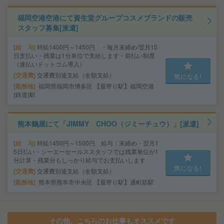
福岡空港空港にて資生堂グループコスメブランドの販売
スタッフ募集[派遣]
給 与
時給1400円～1450円 ・毎月末締め/翌月15
日支払い・残業は1分単位で支給します・前払い制度
（速払いドットコム導入）
交通費
交通費別途支給（全額支給）
気になる!
勤務地
福岡県福岡市博多区 【最寄り駅】福岡空港
(鉄道)駅
熊本鶴屋にて「JIMMY CHOO（ジミーチュウ）」[派遣]
給 与
時給1450円～1500円 給与：末締め・翌月1
5日払い・シーエーセールススタッフでは残業単位が1
分計算・残業分もしっかり給与でお支払いします
気になる!
交通費
交通費別途支給（全額支給）
勤務地
熊本県熊本市中央区 【最寄り駅】通町筋駅
その他、こちらのお仕事もオススメです