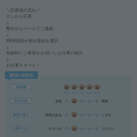
＼応募後の流れ／
エンから応募
↓
弊社からメールでご連絡
↓
WEB登録or来社登録を選択
↓
登録時にご希望をお伺いしお仕事の紹介
↓
お仕事スタート！
職場の雰囲気
年齢層
20代
30代
40代
50代
60代
男女比率
女性
男性
職場の様子
活気がある
しずか
仕事の仕方
テキパキ
コツコツ