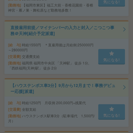
気になる!
勤務地
【福岡市東区】福工大前・香椎花園前・香椎
神宮・雁ノ巣・舞松原など勤務地多数！
直接雇用前提／マイナンバーの入力と封入／こつこつ事
務＠天神[紹介予定派遣]
給 与
時給1550円 ＊直雇用後は月給例:250000円
～280000円
交通費
交通費支給
気になる!
勤務地
福岡県 福岡市中央区 「天神駅」 徒歩 1分,
「西鉄福岡(天神)駅」 徒歩 2分
【ハウステンボス車3分】9月から12月まで！事務デビュ
ー応援[派遣]
給 与
時給1250円 月収例 200,000円+残業代
交通費
全額支給
気になる!
勤務地
ハウステンボス駅車3分（駐車場代 1,500円/
月）