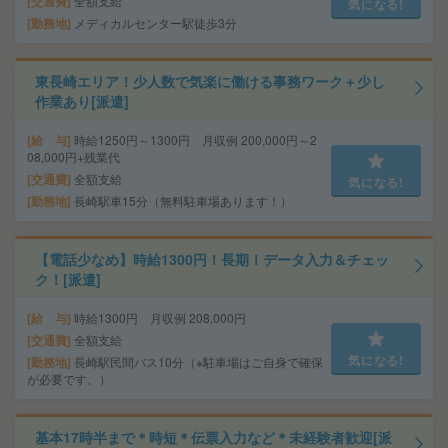
交通費
全額支給
気になる!
勤務地
メディカルセンター駅徒歩3分
東長崎エリア！少人数で気楽に働ける事務ワーク＋少し
作業あり[派遣]
給 与
時給1250円～1300円 月収例 200,000円～2
08,000円+残業代
交通費
全額支給
気になる!
勤務地
長崎駅車15分（無料駐車場あります！）
【電話少なめ】時給1300円！長期！データ入力＆チェッ
ク！[派遣]
給 与
時給1300円 月収例 208,000円
交通費
全額支給
気になる!
勤務地
長崎駅民間バス10分（※駐車場はご自身で確保
が必要です。）
基本17時半まで＊時短＊伝票入力など＊未経験者歓迎[派