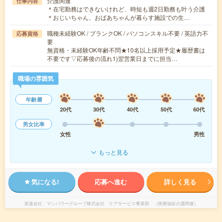
介護関連
仕事内容
＊在宅勤務はできないけれど、時短も週2日勤務も叶う介護
＊おじいちゃん、おばあちゃんが暮らす施設での生…
職種未経験OK / ブランクOK / パソコンスキル不要 / 英語力不
応募資格
要
無資格・未経験OK年齢不問★10名以上採用予定★履歴書は
不要です▽応募後の流れ1)翌営業日までに担当…
職場の雰囲気
年齢層
20代
30代
40代
50代
60代
男女比率
女性
男性
もっと見る
気になる!
応募へ進む
詳しく見る
派遣会社
マンパワーグループ株式会社 ケアサービス事業部 （医療福祉介護関連）