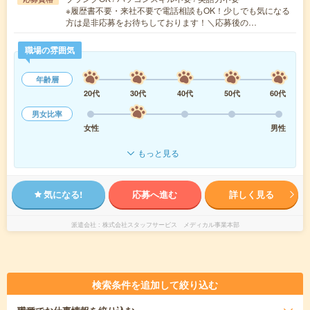
※履歴書不要・来社不要で電話相談もOK！少しでも気になる
方は是非応募をお待ちしております！＼応募後の…
職場の雰囲気
年齢層
20代
30代
40代
50代
60代
男女比率
女性
男性
もっと見る
気になる!
応募へ進む
詳しく見る
派遣会社
株式会社スタッフサービス メディカル事業本部
検索条件を追加して絞り込む