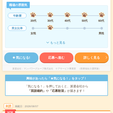
職場の雰囲気
年齢層
20代
30代
40代
50代
60代
男女比率
女性
男性
もっと見る
気になる!
応募へ進む
詳しく見る
派遣会社
マンパワーグループ株式会社 ケアサービス事業部 （医療福祉介護関連）
興味があったら「★気になる！」をタップ！
「気になる！」を押しておくと、派遣会社から
「面談確約」
や
「応募歓迎」
が届きます！
未読
掲載日
2026/08/07
NEW