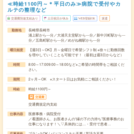
≪時給1100円～＊平日のみ≫病院で受付やカ
ルテの整理など
交通費別途支給あり
土日祝日が休み
WEB登録OK
派遣
長崎県長崎市
勤務地
浦上駅から---分／大浦天主堂駅から---分／新中川町駅から---
分／五島町駅から---分／めがね橋駅から---分
【週3日～OK】月～金曜日で希望シフト制 ※徐々に勤務回数
曜日頻度
を増やしていくことも可能です！（最初は週3日からなど）
8:00～17:009:00～18:00など※ご希望の時間帯をご相談くだ
時間
さい。
2ヶ月～OK ※スタート日はお気軽にご相談ください！
期間
時給1100円～
時給
交通費
交通費規定内支給
医療事務・病院受付
仕事内容
／看護師さん、お医者さんの“縁の下の力持ち”医療事務のお
仕事になります！＼▽具体的には…・受付で患者…
ブランクOK / パソコンスキル不要 / 英語力不要
応募資格