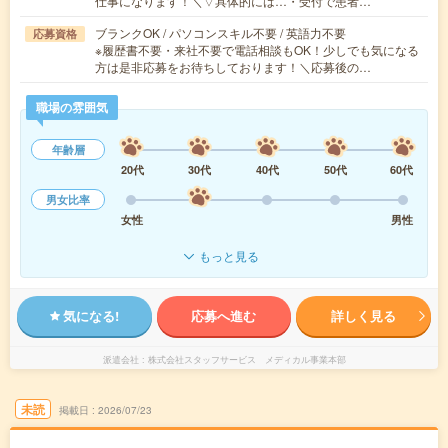
仕事になります！＼▽具体的には…・受付で患者…
ブランクOK / パソコンスキル不要 / 英語力不要
応募資格
※履歴書不要・来社不要で電話相談もOK！少しでも気になる
方は是非応募をお待ちしております！＼応募後の…
職場の雰囲気
年齢層
20代
30代
40代
50代
60代
男女比率
女性
男性
もっと見る
気になる!
応募へ進む
詳しく見る
派遣会社
株式会社スタッフサービス メディカル事業本部
未読
掲載日
2026/07/23