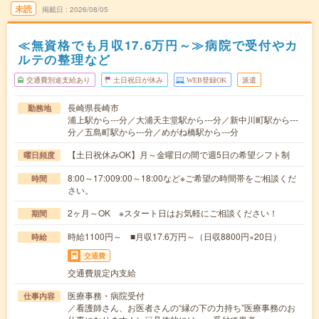
未読
掲載日
2026/08/05
≪無資格でも月収17.6万円～≫病院で受付やカ
ルテの整理など
交通費別途支給あり
土日祝日が休み
WEB登録OK
派遣
長崎県長崎市
勤務地
浦上駅から---分／大浦天主堂駅から---分／新中川町駅から---
分／五島町駅から---分／めがね橋駅から---分
【土日祝休みOK】月～金曜日の間で週5日の希望シフト制
曜日頻度
8:00～17:009:00～18:00など※ご希望の時間帯をご相談くだ
時間
さい。
2ヶ月～OK ※スタート日はお気軽にご相談ください！
期間
時給1100円～ ■月収17.6万円～（日収8800円×20日）
時給
交通費
交通費規定内支給
医療事務・病院受付
仕事内容
／看護師さん、お医者さんの“縁の下の力持ち”医療事務のお