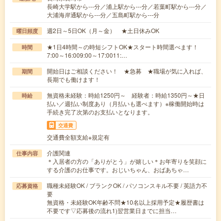
長崎大学駅から---分／浦上駅から---分／若葉町駅から---分／
大浦海岸通駅から---分／五島町駅から---分
週2日～5日OK（月～金） ★土日休みOK
曜日頻度
★1日4時間～の時短シフトOK★スタート時間選べます！
時間
7:00～16:009:00～17:0011:…
開始日はご相談ください！ ★急募 ★職場が気に入れば、
期間
長期でも働けます！
無資格未経験：時給1250円～ 経験者：時給1350円～★日
時給
払い／週払い制度あり（月払いも選べます）※稼働開始時は
手続き完了次第のお支払いとなります。
交通費
交通費全額支給※規定有
介護関連
仕事内容
＊入居者の方の「ありがとう」が嬉しい＊お年寄りを笑顔に
する介護のお仕事です。おじいちゃん、おばあちゃ…
職種未経験OK / ブランクOK / パソコンスキル不要 / 英語力不
応募資格
要
無資格・未経験OK年齢不問★10名以上採用予定★履歴書は
不要です▽応募後の流れ1)翌営業日までに担当…