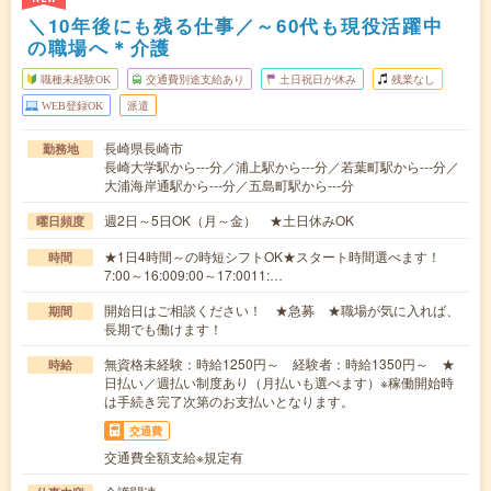
＼10年後にも残る仕事／～60代も現役活躍中
の職場へ＊介護
職種未経験OK
交通費別途支給あり
土日祝日が休み
残業なし
WEB登録OK
派遣
長崎県長崎市
勤務地
長崎大学駅から---分／浦上駅から---分／若葉町駅から---分／
大浦海岸通駅から---分／五島町駅から---分
週2日～5日OK（月～金） ★土日休みOK
曜日頻度
★1日4時間～の時短シフトOK★スタート時間選べます！
時間
7:00～16:009:00～17:0011:…
開始日はご相談ください！ ★急募 ★職場が気に入れば、
期間
長期でも働けます！
無資格未経験：時給1250円～ 経験者：時給1350円～ ★
時給
日払い／週払い制度あり（月払いも選べます）※稼働開始時
は手続き完了次第のお支払いとなります。
交通費
交通費全額支給※規定有