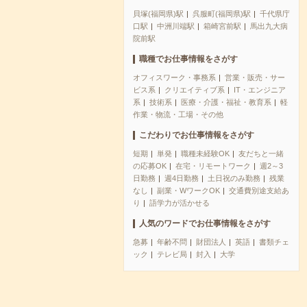
貝塚(福岡県)駅
呉服町(福岡県)駅
千代県庁
口駅
中洲川端駅
箱崎宮前駅
馬出九大病
院前駅
職種でお仕事情報をさがす
オフィスワーク・事務系
営業・販売・サー
ビス系
クリエイティブ系
IT・エンジニア
系
技術系
医療・介護・福祉・教育系
軽
作業・物流・工場・その他
こだわりでお仕事情報をさがす
短期
単発
職種未経験OK
友だちと一緒
の応募OK
在宅・リモートワーク
週2～3
日勤務
週4日勤務
土日祝のみ勤務
残業
なし
副業・WワークOK
交通費別途支給あ
り
語学力が活かせる
人気のワードでお仕事情報をさがす
急募
年齢不問
財団法人
英語
書類チェ
ック
テレビ局
封入
大学