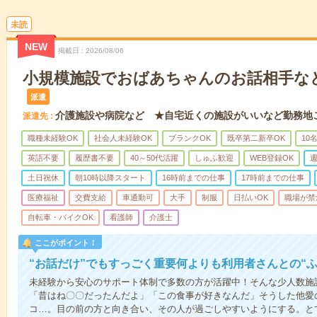
未読
NEW
掲載日
2026/08/06
小規模施設でおばあちゃんのお話相手な
派遣
介護施設や病院など ★自宅近くの施設がいいなど勤務地
派遣先
職種未経験OK
社会人未経験OK
ブランクOK
既卒第二新卒OK
10
英語不要
履歴書不要
40～50代活躍
しゅふ歓迎
WEB登録OK
週
土日祝休
朝10時以降スタート
16時前までの仕事
17時前までの仕事
医療福祉
交費支給
車通勤可
大手
制服
日払いOK
職場が禁
自転車・バイクOK
看護師
介護士
ここがポイント！
“お話だけ”でもすっごく重要何よりも利用者さんとの“
未経験から安心のサポート体制で多数の方が活躍中！そんな少人数施
「昔はね〇〇だったんだよ」「この食事が好きなんだ」そうした他愛
コ…。目の前の方と向き合い、その人が過ごしやすいようにする。と