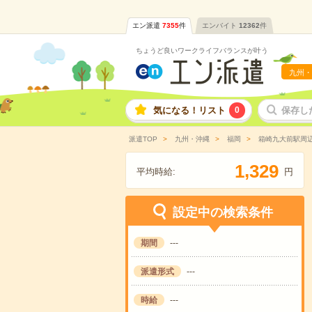
エン派遣
7355
件
エンバイト
12362
件
ちょうど良いワークライフバランスが叶う
九州・
気になる！リスト
0
保存し
派遣TOP
九州・沖縄
福岡
箱崎九大前駅周
,
1
3
2
9
平均時給:
円
設定中の検索条件
期間
---
派遣形式
---
時給
---