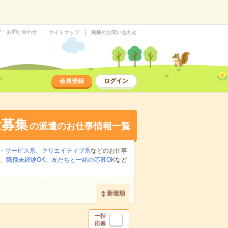
プ・お問い合わせ
サイトマップ
掲載のお問い合わせ
会員登録
ログイン
量募集
の派遣のお仕事情報一覧
・サービス系
、
クリエイティブ系
などのお仕事
、
職種未経験OK
、
友だちと一緒の応募OK
など
新着順
一括
応募