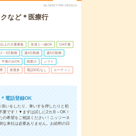
No.NISKYTRK-2BSG13
ックなど＊医療行
名以上の大量募集
友達と一緒OK
OA不要
2～3日勤務
週4日勤務
週5日勤務
午後のみOK
残業少
シフト
煙
派遣多
電話対応なし
ルーティン
＊電話登録OK
付き添いをしたり、車いすを押したりと初
不要です！▼まずは試しに2カ月～OK！
たの希望をご相談ください！ニッソーネ
倒な来社は必要ありません。お給料の日