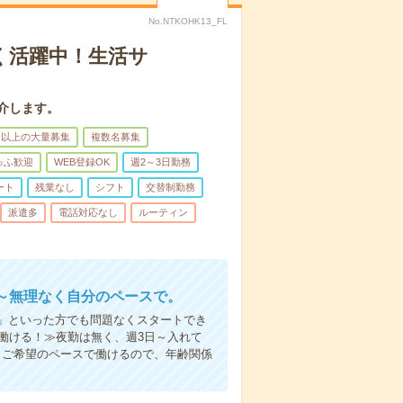
No.NTKOHK13_FL
く活躍中！生活サ
介します。
名以上の大量募集
複数名募集
ゅふ歓迎
WEB登録OK
週2～3日勤務
ート
残業なし
シフト
交替制勤務
派遣多
電話対応なし
ルーティン
～無理なく自分のペースで。
」といった方でも問題なくスタートでき
働ける！≫夜勤は無く、週3日～入れて
。ご希望のペースで働けるので、年齢関係