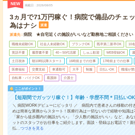
NEW
掲載日
2026/08/05
3ヵ月で71万円稼ぐ！病院で備品のチェ
為はナシ
派遣
病院 ★自宅近くの施設がいいなど勤務地ご相談ください
派遣先
職種未経験OK
社会人未経験OK
ブランクOK
既卒第二新卒OK
10
英語不要
履歴書不要
40～50代活躍
しゅふ歓迎
WEB登録OK
週
土日祝休
朝10時以降スタート
16時前までの仕事
17時前までの仕事
医療福祉
交費支給
車通勤可
大手
制服
日払いOK
職場が禁
自転車・バイクOK
看護師
介護士
ここがポイント！
【短期間でガッツリ稼ぐ！】年齢・学歴不問＊日払いOK
＼ 病院WORKデビューにピッタリ ／ 病院内で患者さんの移動の
めは簡単な業務からスタート！医療行為は一切ないので経験や知識は
「家から徒歩圏内の施設がいい」「少人数の施設がいい」など、あな
ットのスタッフがお仕事をご紹介します。面談・登録はお電話で！面
払…
つづきを見る