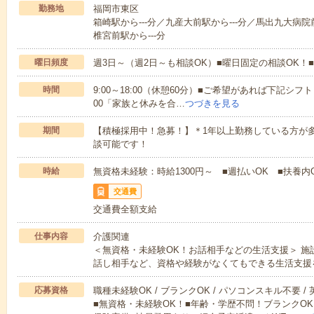
勤務地
福岡市東区
箱崎駅から---分／九産大前駅から---分／馬出九大病院
椎宮前駅から---分
曜日頻度
週3日～（週2日～も相談OK）■曜日固定の相談OK
時間
9:00～18:00（休憩60分）■ご希望があれば下記シフトもOK
00「家族と休みを合…
つづきを見る
期間
【積極採用中！急募！】＊1年以上勤務している方が多
談可能です！
時給
無資格未経験：時給1300円～ ■週払いOK ■扶養内O
交通費
交通費全額支給
仕事内容
介護関連
＜無資格・未経験OK！お話相手などの生活支援＞ 
話し相手など、資格や経験がなくてもできる生活支援
応募資格
職種未経験OK / ブランクOK / パソコンスキル不要 /
■無資格・未経験OK！■年齢・学歴不問！ブランクOK