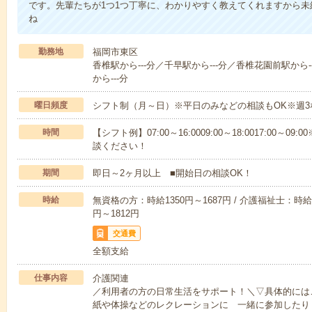
です。先輩たちが1つ1つ丁寧に、わかりやすく教えてくれますから
ね
勤務地
福岡市東区
香椎駅から---分／千早駅から---分／香椎花園前駅から
から---分
曜日頻度
シフト制（月～日）※平日のみなどの相談もOK※週3
時間
【シフト例】07:00～16:0009:00～18:0017:00
談ください！
期間
即日～2ヶ月以上 ■開始日の相談OK！
時給
無資格の方：時給1350円～1687円 / 介護福祉士：時給1
円～1812円
交通費
全額支給
仕事内容
介護関連
／利用者の方の日常生活をサポート！＼▽具体的には
紙や体操などのレクレーションに 一緒に参加したり