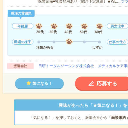
保険完備■社員登用あり（紹介予定派遣）★WE…
つづ
職場の雰囲気
年齢層
男女比率
20代
30代
40代
50代
60代
職場の様子
仕事の仕方
活気がある
しずか
日研トータルソーシング株式会社 メディカルケア事
派遣会社
応募する
気になる！
興味があったら「★気になる！」を
「気になる！」を押しておくと、派遣会社から
「面談確約