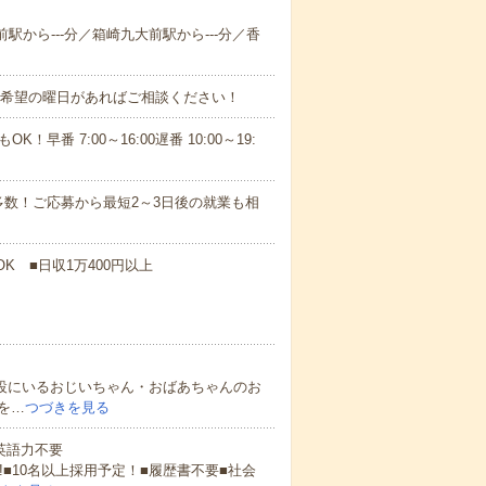
前駅から---分／箱崎九大前駅から---分／香
！■希望の曜日があればご相談ください！
！早番 7:00～16:00遅番 10:00～19:
数！ご応募から最短2～3日後の就業も相
K ■日収1万400円以上
施設にいるおじいちゃん・おばあちゃんのお
を…
つづきを見る
 英語力不要
!■10名以上採用予定！■履歴書不要■社会