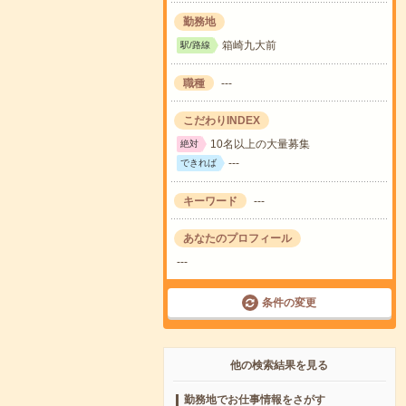
勤務地
箱崎九大前
駅/路線
職種
---
こだわりINDEX
10名以上の大量募集
絶対
---
できれば
キーワード
---
あなたのプロフィール
---
条件の変更
他の検索結果を見る
勤務地でお仕事情報をさがす