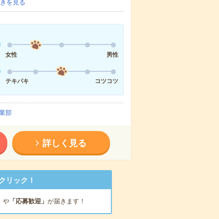
きを見る
女性
男性
テキパキ
コツコツ
業部
詳しく見る
クリック！
」
や
「応募歓迎」
が届きます！