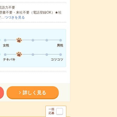
 英語力不要
歴書不要・来社不要（電話登録OK）★社
で…
つづきを見る
女性
男性
テキパキ
コツコツ
詳しく見る
一括
応募