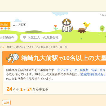
ヘル
沖縄版
エリア変更
た希望条件
お気に入りの派遣会社
辺
箱崎九大前駅周辺 10名以上の大量募集の派遣の仕事一覧
箱崎九大前駅
10名以上の大
で
箱崎九大前駅の派遣のお仕事情報です。
オフィスワーク・事務系
、
営業・販売
を取り揃えています。10名以上の大量募集の条件の他に、
交通費別途支給あり
のこだわり条件も取り揃えています。
24
1
24
件中
～
件を表示中
未読