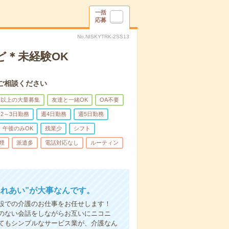
一括
応募
No.NISKYTRK-2SS13
ど＊未経験OK
ご相談ください
名以上の大量募集
友達と一緒OK
OA不要
2～3日勤務
週4日勤務
週5日勤務
午後のみOK
残業少
シフト
煙
派遣多
電話対応なし
ルーティン
ふれあい”が大事なんです。
設での介護のお仕事をお任せします！
のない会話をしながらお互いにニコニ
てもシンプルなサービス業が、介護なん