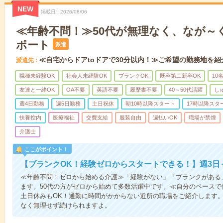
NEW
掲載日
2026/08/06
≪年齢不問！≫50代が無理なく、なが～
ポート
派遣
≪自宅からドアtoドアで30分以内！≫ご希望の勤務地を紹
派遣先
職種未経験OK
社会人未経験OK
ブランクOK
既卒第二新卒OK
10
友達と一緒OK
OA不要
英語不要
履歴書不要
40～50代活躍
し
週4日勤務
週5日勤務
土日祝休
朝10時以降スタート
17時以降スタ
扶養控内
医療福祉
交費支給
服装自由
週払いOK
職場が禁煙
介護士
ここがポイント！
【ブランクOK！経験ゼロからスタートできる！】週3日
≪年齢不問！ゼロから始める介護≫「経験がない」「ブランクがある
ます。50代の方がゼロから始めて多数活躍中です。≪自分のペースで
土日休みもOK！通勤に時間がかからない近所の職場をご紹介します
なく無理せず続けられますよ。