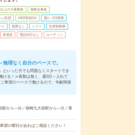
名以上の大量募集
複数名募集
ゅふ歓迎
WEB登録OK
週2～3日勤務
ート
残業なし
シフト
交替制勤務
派遣多
電話対応なし
ルーティン
～無理なく自分のペースで。
」といった方でも問題なくスタートでき
働ける！≫夜勤は無く、週3日～入れて
。ご希望のペースで働けるので、年齢関係
前駅から---分／箱崎九大前駅から---分／香
！■希望の曜日があればご相談ください！