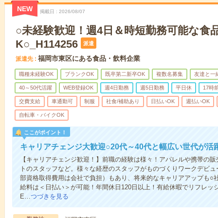
NEW
掲載日
2026/08/07
○未経験歓迎！週4日＆時短勤務可能な食
K○_H114256
派遣
福岡市東区にある食品・飲料企業
派遣先
職種未経験OK
ブランクOK
既卒第二新卒OK
複数名募集
友達と一
40～50代活躍
WEB登録OK
週4日勤務
週5日勤務
平日休
17時
交費支給
車通勤可
制服
社食/補助あり
日払いOK
週払いOK
自転車・バイクOK
ここがポイント！
キャリアチェンジ大歓迎○20代～40代と幅広い世代が活
【キャリアチェンジ歓迎！】前職の経験は様々！アパレルや携帯の販
トのスタッフなど。様々な経歴のスタッフがものづくりワークデビュ
部資格取得費用は会社で負担）もあり、将来的なキャリアアップも○
給料は＜日払い＞が可能！年間休日120日以上！有給休暇でリフレッ
E…
つづきを見る