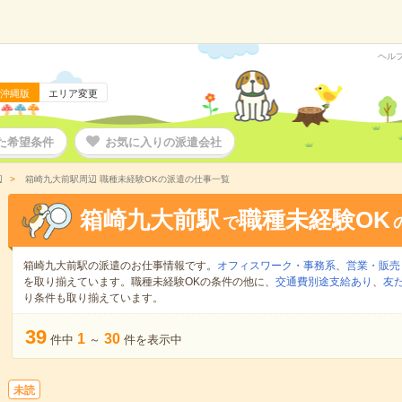
ヘル
沖縄版
エリア変更
た希望条件
お気に入りの派遣会社
辺
箱崎九大前駅周辺 職種未経験OKの派遣の仕事一覧
箱崎九大前駅
職種未経験OK
で
箱崎九大前駅の派遣のお仕事情報です。
オフィスワーク・事務系
、
営業・販売
を取り揃えています。職種未経験OKの条件の他に、
交通費別途支給あり
、
友
り条件も取り揃えています。
39
1
30
件中
～
件を表示中
未読