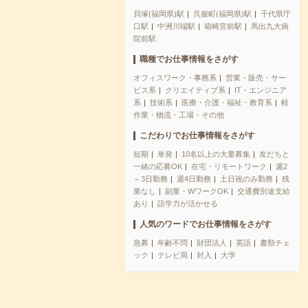
貝塚(福岡県)駅
呉服町(福岡県)駅
千代県庁
口駅
中洲川端駅
箱崎宮前駅
馬出九大病
院前駅
職種でお仕事情報をさがす
オフィスワーク・事務系
営業・販売・サー
ビス系
クリエイティブ系
IT・エンジニア
系
技術系
医療・介護・福祉・教育系
軽
作業・物流・工場・その他
こだわりでお仕事情報をさがす
短期
単発
10名以上の大量募集
友だちと
一緒の応募OK
在宅・リモートワーク
週2
～3日勤務
週4日勤務
土日祝のみ勤務
残
業なし
副業・WワークOK
交通費別途支給
あり
語学力が活かせる
人気のワードでお仕事情報をさがす
急募
年齢不問
財団法人
英語
書類チェ
ック
テレビ局
封入
大学