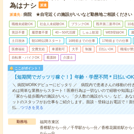
為はナシ
派遣
病院 ★自宅近くの施設がいいなど勤務地ご相談ください
派遣先
職種未経験OK
社会人未経験OK
ブランクOK
既卒第二新卒OK
10
英語不要
履歴書不要
40～50代活躍
しゅふ歓迎
WEB登録OK
週
土日祝休
朝10時以降スタート
16時前までの仕事
17時前までの仕事
医療福祉
交費支給
車通勤可
大手
制服
日払いOK
職場が禁
自転車・バイクOK
看護師
介護士
ここがポイント！
【短期間でガッツリ稼ぐ！】年齢・学歴不問＊日払いOK
＼ 病院WORKデビューにピッタリ ／ 病院内で患者さんの移動の
めは簡単な業務からスタート！医療行為は一切ないので経験や知識は
「家から徒歩圏内の施設がいい」「少人数の施設がいい」など、あな
ットのスタッフがお仕事をご紹介します。面談・登録はお電話で！面
払…
つづきを見る
勤務地
福岡市東区
香椎駅から---分／千早駅から---分／香椎花園前駅から
から---分