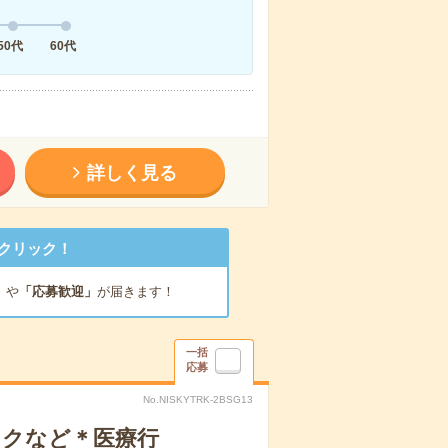
50代
60代
詳しく見る
クリック！
」
や
「応募歓迎」
が届きます！
一括
応募
No.NISKYTRK-2BSG13
ックなど＊医療行