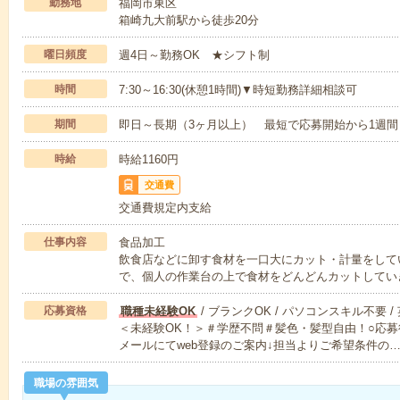
勤務地
福岡市東区
箱崎九大前駅から徒歩20分
曜日頻度
週4日～勤務OK ★シフト制
時間
7:30～16:30(休憩1時間)▼時短勤務詳細相談可
期間
即日～長期（3ヶ月以上） 最短で応募開始から1週間
時給
時給1160円
交通費
交通費規定内支給
仕事内容
食品加工
飲食店などに卸す食材を一口大にカット・計量をして
で、個人の作業台の上で食材をどんどんカットしてい
応募資格
職種未経験OK
/ ブランクOK / パソコンスキル不要 /
＜未経験OK！＞＃学歴不問＃髪色・髪型自由！○応募
メールにてweb登録のご案内↓担当よりご希望条件の
職場の雰囲気