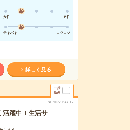
女性
男性
テキパキ
コツコツ
詳しく見る
一括
応募
No.NTKOHK13_FL
く活躍中！生活サ
介します。