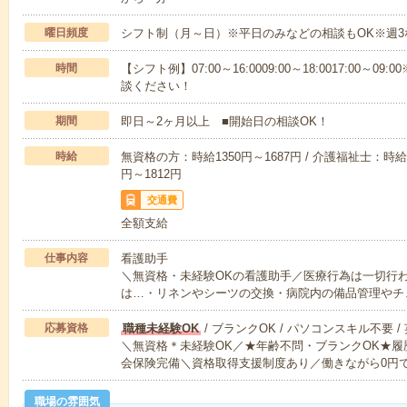
曜日頻度
シフト制（月～日）※平日のみなどの相談もOK※週3
時間
【シフト例】07:00～16:0009:00～18:0017:00
談ください！
期間
即日～2ヶ月以上 ■開始日の相談OK！
時給
無資格の方：時給1350円～1687円 / 介護福祉士：時給1
円～1812円
交通費
全額支給
仕事内容
看護助手
＼無資格・未経験OKの看護助手／医療行為は一切行
は…・リネンやシーツの交換・病院内の備品管理やチ
応募資格
職種未経験OK
/ ブランクOK / パソコンスキル不要 /
＼無資格＊未経験OK／★年齢不問・ブランクOK★履
会保険完備＼資格取得支援制度あり／働きながら0円
職場の雰囲気