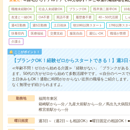
職種未経験OK
社会人未経験OK
ブランクOK
既卒第二新卒OK
10
友達と一緒OK
OA不要
英語不要
履歴書不要
40～50代活躍
し
週4日勤務
週5日勤務
土日祝休
朝10時以降スタート
17時以降スタ
扶養控内
医療福祉
交費支給
服装自由
週払いOK
職場が禁煙
介護士
ここがポイント！
【ブランクOK！経験ゼロからスタートできる！】週3日
≪年齢不問！ゼロから始める介護≫「経験がない」「ブランクがある
ます。50代の方がゼロから始めて多数活躍中です。≪自分のペースで
土日休みもOK！通勤に時間がかからない近所の職場をご紹介します
なく無理せず続けられますよ。
勤務地
福岡市東区
箱崎駅から---分／九産大前駅から---分／馬出九大病院
椎宮前駅から---分
曜日頻度
週3日～（週2日～も相談OK）■曜日固定の相談OK