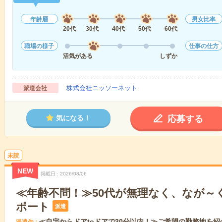
年齢層
男女比率
20代
30代
40代
50代
60代
職場の様子
仕事の仕方
活気がある
しずか
株式会社ニッソーネット
派遣会社
応募する
気になる！
未読
NEW
掲載日
2026/08/06
≪年齢不問！≫50代が無理なく、なが～
ポート
派遣
≪自宅からドアtoドアで30分以内！≫ご希望の勤務地を紹
派遣先