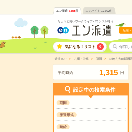
エン派遣
7355
件
エンバイト
12362
件
ちょうど良いワークライフバランスが叶う
九州・
気になる！リスト
0
保存し
派遣TOP
九州・沖縄
福岡
箱崎九大前駅周
,
1
3
1
5
平均時給:
円
設定中の検索条件
期間
---
派遣形式
---
時給
---