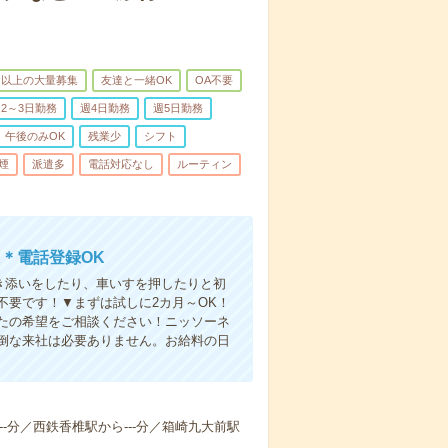
名以上の大量募集
友達と一緒OK
OA不要
2～3日勤務
週4日勤務
週5日勤務
午後のみOK
残業少
シフト
煙
派遣多
電話対応なし
ルーティン
＊電話登録OK
付き添いをしたり、車いすを押したりと初
不要です！▼まずは試しに2カ月～OK！
たの希望をご相談ください！ニッソーネ
倒な来社は必要ありません。お給料の日
---分／西鉄香椎駅から---分／箱崎九大前駅