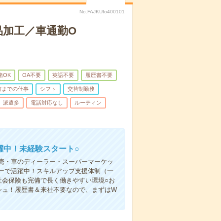
No.FAJKUfo400101
品加工／車通勤O
緒OK
OA不要
英語不要
履歴書不要
前までの仕事
シフト
交替制勤務
派遣多
電話対応なし
ルーティン
躍中！未経験スタート○
売・車のディーラー・スーパーマーケッ
ーで活躍中！スキルアップ支援体制（一
社会保険も完備で長く働きやすい環境○お
シュ！履歴書＆来社不要なので、まずはW