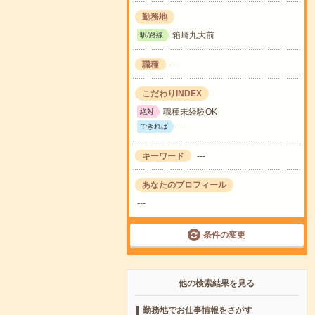
勤務地
箱崎九大前
駅/路線
職種
---
こだわりINDEX
職種未経験OK
絶対
---
できれば
キーワード
---
あなたのプロフィール
---
条件の変更
他の検索結果を見る
勤務地でお仕事情報をさがす