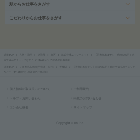
駅からお仕事をさがす
こだわりからお仕事をさがす
派遣TOP
九州・沖縄
福岡県
東区
株式会社ニッソーネット
【医療行為はナシ】時給1350円！病
院で備品のチェックなど＊（111448077）の派遣の仕事詳細
派遣TOP
ＪＲ鹿児島本線(門司港－八代)
香椎駅
【医療行為はナシ】時給1350円！病院で備品のチェック
など＊（111448077）の派遣の仕事詳細
個人情報の取り扱いについて
ご利用規約
ヘルプ・お問い合わせ
掲載のお問い合わせ
エン会社概要
サイトマップ
Copyright © en Inc.