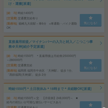
け・運搬[派遣]
給 与
時給1400円
交通費
交通費支給有り
気になる!
勤務地
箱崎九大前駅～車6分 ※車通勤・バイク通勤
OK
直接雇用前提／マイナンバーの入力と封入／こつこつ事
務＠天神[紹介予定派遣]
給 与
時給1550円 ＊直雇用後は月給例:250000円
～280000円
交通費
交通費支給
気になる!
勤務地
福岡県 福岡市中央区 「天神駅」 徒歩 1分,
「西鉄福岡(天神)駅」 徒歩 2分
時給1550円＊土日祝休み＊18時まで＊未経験OK[派遣]
給 与
時給1550円＋交 【月収例】248,000円～ ■
給与の前払いが可能な速払いサービスあり
交通費
交通費支給あり