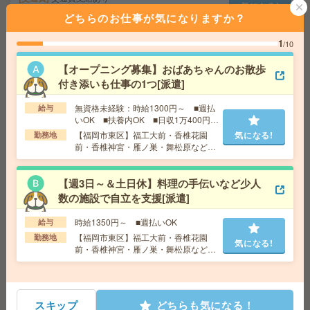
気になる!
勤務地
福岡県福岡市東区 福岡地下鉄箱崎線 馬出九
どちらのお仕事が気になりますか？
大病院前駅徒歩4分、鹿児島本線 吉塚駅徒歩10分
1
/10
駅チカ＊コツモク＊少しの事務経験でもOK＊50代在籍中
【オープニング募集】おばあちゃんのお散歩
[派遣]
付き添いも仕事の1つ[派遣]
給 与
時給1300円＋交 ■給与の前払いが可能な速
無資格未経験：時給1300円～ ■週払
給与
払いサービスあり
いOK ■扶養内OK ■日収1万400円以
上
交通費
交通費支給あり
【福岡市東区】福工大前・香椎花園
気になる!
勤務地
前・香椎神宮・雁ノ巣・舞松原など勤
気になる!
勤務地
福岡県福岡市博多区 福岡地下鉄箱崎線 呉服
務地多数！
町（福岡）駅徒歩2分、福岡地下鉄空港線 中洲川端駅
徒歩4分
【週3日～＆土日休】料理の手伝いなど少人
数の施設で自立を支援[派遣]
【100名募集！＊週3からOK】健康診断の結果入力のお仕
時給1350円～ ■週払いOK
給与
事[派遣]
【福岡市東区】福工大前・香椎花園
勤務地
気になる!
前・香椎神宮・雁ノ巣・舞松原など勤
給 与
1600～1800 ★日払い・給与前払いOK
務地多数！
交通費
別途支給有
気になる!
勤務地
天神駅より徒歩3分
スキップ
どちらも気になる！