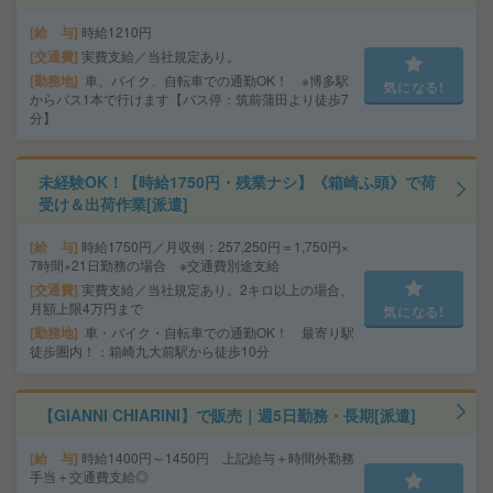
給 与
時給1210円
交通費
実費支給／当社規定あり。
勤務地
車、バイク、自転車での通勤OK！ ※博多駅
気になる!
からバス1本で行けます【バス停：筑前蒲田より徒歩7
分】
未経験OK！【時給1750円・残業ナシ】《箱崎ふ頭》で荷
受け＆出荷作業[派遣]
給 与
時給1750円／月収例：257,250円＝1,750円×
7時間×21日勤務の場合 ※交通費別途支給
交通費
実費支給／当社規定あり。2キロ以上の場合、
月額上限4万円まで
気になる!
勤務地
車・バイク・自転車での通勤OK！ 最寄り駅
徒歩圏内！：箱崎九大前駅から徒歩10分
【GIANNI CHIARINI】で販売｜週5日勤務・長期[派遣]
給 与
時給1400円～1450円 上記給与＋時間外勤務
手当＋交通費支給◎