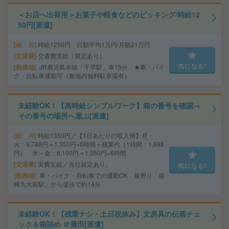
＜お店へ出荷用＞お菓子や軽食などのピッキング/時給12
50円[派遣]
給 与
時給1250円 日額平均1万円/月額21万円
交通費
交通費支給（規定あり）
気になる!
勤務地
JR鹿児島本線「千早駅」車15分 ★車・バイ
ク・自転車通勤可（敷地内無料駐車場有）
未経験OK！【高時給シンプルワーク】箱の番号を確認→
その番号の場所へ運ぶ[派遣]
給 与
時給1350円／【1日あたりの収入例】月・
火：9,788円＝1,350円×6時間＋残業代（1時間：1,688
円） 水～金：8,100円＝1,350円×6時間
交通費
実費支給／当社規定あり。
気になる!
勤務地
車・バイク・自転車での通勤OK 最寄り「箱
崎九大前駅」から徒歩で約14分
未経験OK！【残業ナシ・土日祝休み】文房具の伝票チェ
ック＆箱詰め ＠蒲田[派遣]