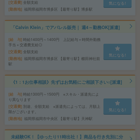
交通費
全額支給
気になる!
勤務地
福岡県福岡市博多区 【最寄り駅】博多駅
「Calvin Klein」でアパレル販売｜ 週4～勤務OK[派遣]
給 与
時給1400円～1400円 上記給与＋時間外勤務
手当＋交通費支給◎
交通費
全額支給
気になる!
勤務地
福岡県福岡市博多区 【最寄り駅】櫛田神社前
駅
《1：1お仕事相談》先ずはお気軽にご相談下さい○[派遣]
給 与
時給1300円～1500円 ※スキル・派遣先によ
り異なります
交通費
別途、全額支給 ※派遣先によっては、月額上
気になる!
限がございます。
勤務地
福岡県福岡市中央区 【最寄り駅】天神駅
未経験OK！【ゆったり11時出社！】商品を行き先別に分