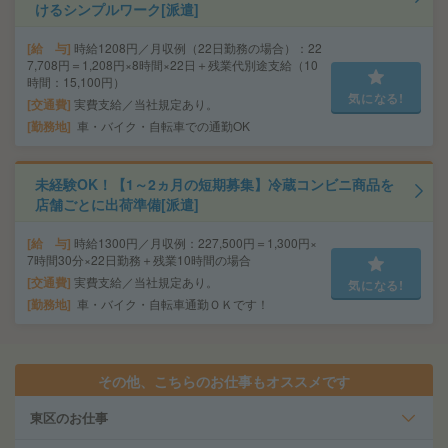
けるシンプルワーク[派遣]
給 与
時給1208円／月収例（22日勤務の場合）：22
7,708円＝1,208円×8時間×22日＋残業代別途支給（10
時間：15,100円）
気になる!
交通費
実費支給／当社規定あり。
勤務地
車・バイク・自転車での通勤OK
未経験OK！【1～2ヵ月の短期募集】冷蔵コンビニ商品を
店舗ごとに出荷準備[派遣]
給 与
時給1300円／月収例：227,500円＝1,300円×
7時間30分×22日勤務＋残業10時間の場合
交通費
実費支給／当社規定あり。
気になる!
勤務地
車・バイク・自転車通勤ＯＫです！
その他、こちらのお仕事もオススメです
東区のお仕事