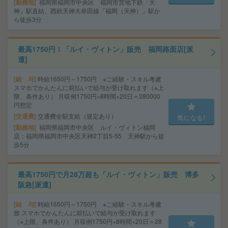
勤務地
福岡県福岡市中央区 福岡市営地下鉄「天
神」駅直結、西鉄天神大牟田線「福岡（天神）」駅か
ら徒歩3分
最高1750円！「ルイ・ヴィトン」販売 福岡路面店[派
遣]
給 与
時給1650円～1750円 ※ご経験・スキル考慮
スマホでかんたんに前払いで給与が受け取れます（※上
限、条件あり） 月収例1750円×8時間×20日＝280000
円想定
交通費
交通費全額支給（規定あり）
気になる!
勤務地
福岡県福岡市中央区 ルイ・ヴィトン福岡
店：福岡県福岡市中央区天神2丁目5-55 天神駅から徒
歩5分
最高1750円で月28万超も「ルイ・ヴィトン」販売 博多
阪急[派遣]
給 与
時給1650円～1750円 ※ご経験・スキル考慮
致 スマホでかんたんに前払いで給与が受け取れます
（※上限、条件あり） 月収例1750円×8時間×20日＝28