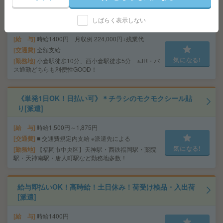
＜電話なし×時給1400円！＞税金データのチェック！20
名募集[派遣]
しばらく表示しない
給 与
時給1400円 月収例 224,000円+残業代
交通費
全額支給
気になる!
勤務地
小倉駅徒歩10分、西小倉駅徒歩5分 ※JR・バ
ス通勤どちらも利便性GOOD！
《単発1日OK！日払い可》＊チラシのモクモクシール貼
り[派遣]
給 与
時給1,500円～1,875円
交通費
■ 交通費規定内支給 ※派遣先による
気になる!
勤務地
【福岡市中央区】天神駅・西鉄福岡駅・薬院
駅・天神南駅・唐人町駅など勤務地多数！
給与即払いOK！高時給！土日休み！荷受け検品・入出荷
[派遣]
給 与
時給1400円