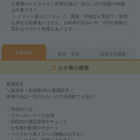
な業務からスタート！医療行為は一切ないので経験や知識
は不要です！
＼ メリット盛りだくさん ／ 面談・登録はお電話で！面倒
な来社は必要ありません。お給料の日払いや、0円の資格が
取れるサポート制度もあります！
募集情報
選考・登録
派遣会社概要
お仕事の概要
看護助手
＼無資格・未経験OKの看護助手／
医療行為は一切行わないので未経験でも安心！
▽具体的には…
・リネンやシーツの交換
・病院内の備品管理やチェック
・お食事の配膳やサポート
・ベッドから車イスへの移動のお手伝い