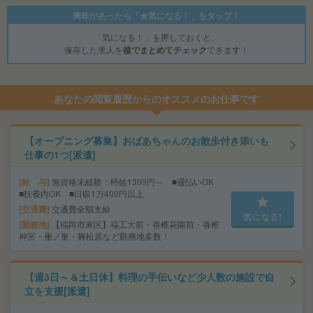
興味があったら「★気になる！」をタップ！
「気になる！」を押しておくと、
保存した求人を
後でまとめてチェック
できます！
あなたの閲覧履歴からのオススメのお仕事です
【オープニング募集】おばあちゃんのお散歩付き添いも
仕事の1つ[派遣]
給 与
無資格未経験：時給1300円～ ■週払いOK
■扶養内OK ■日収1万400円以上
交通費
交通費全額支給
気になる!
勤務地
【福岡市東区】福工大前・香椎花園前・香椎
神宮・雁ノ巣・舞松原など勤務地多数！
【週3日～＆土日休】料理の手伝いなど少人数の施設で自
立を支援[派遣]