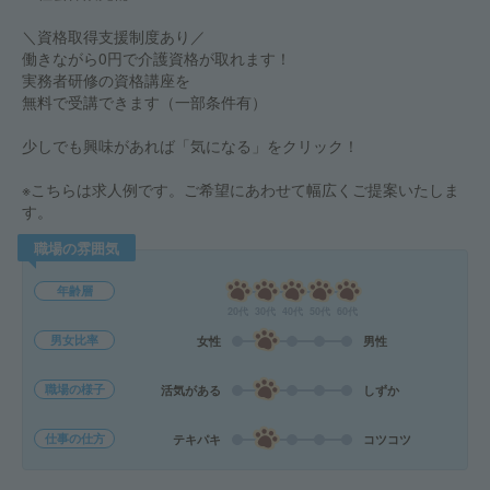
＼資格取得支援制度あり／
働きながら0円で介護資格が取れます！
実務者研修の資格講座を
無料で受講できます（一部条件有）
少しでも興味があれば「気になる」をクリック！
※こちらは求人例です。ご希望にあわせて幅広くご提案いたしま
す。
職場の雰囲気
年齢層
20代
30代
40代
50代
60代
男女比率
女性
男性
職場の様子
活気がある
しずか
仕事の仕方
テキパキ
コツコツ