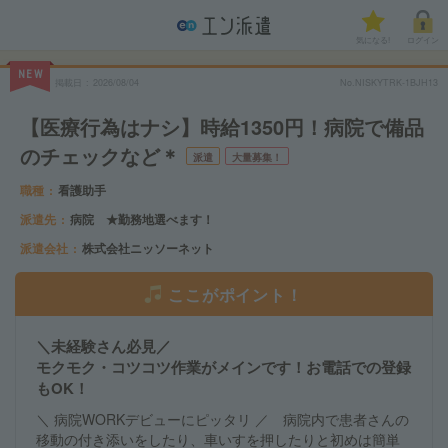
気になる!
ログイン
NEW
掲載日
2026/08/04
No.NISKYTRK-1BJH13
【医療行為はナシ】時給1350円！病院で備品
のチェックなど＊
派遣
大量募集！
職種
看護助手
派遣先
病院 ★勤務地選べます！
派遣会社
株式会社ニッソーネット
ここがポイント！
＼未経験さん必見／
モクモク・コツコツ作業がメインです！お電話での登録
もOK！
＼ 病院WORKデビューにピッタリ ／ 病院内で患者さんの
移動の付き添いをしたり、車いすを押したりと初めは簡単