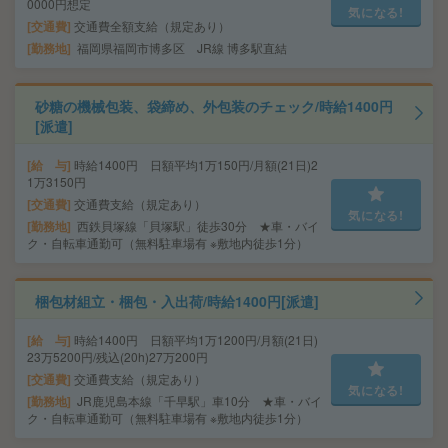
0000円想定
気になる!
交通費
交通費全額支給（規定あり）
勤務地
福岡県福岡市博多区 JR線 博多駅直結
砂糖の機械包装、袋締め、外包装のチェック/時給1400円
[派遣]
給 与
時給1400円 日額平均1万150円/月額(21日)2
1万3150円
交通費
交通費支給（規定あり）
気になる!
勤務地
西鉄貝塚線「貝塚駅」徒歩30分 ★車・バイ
ク・自転車通勤可（無料駐車場有 ※敷地内徒歩1分）
梱包材組立・梱包・入出荷/時給1400円[派遣]
給 与
時給1400円 日額平均1万1200円/月額(21日)
23万5200円/残込(20h)27万200円
交通費
交通費支給（規定あり）
気になる!
勤務地
JR鹿児島本線「千早駅」車10分 ★車・バイ
ク・自転車通勤可（無料駐車場有 ※敷地内徒歩1分）