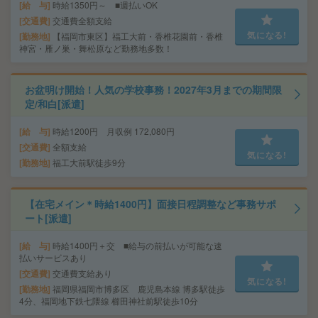
給 与
時給1350円～ ■週払いOK
交通費
交通費全額支給
気になる!
勤務地
【福岡市東区】福工大前・香椎花園前・香椎
神宮・雁ノ巣・舞松原など勤務地多数！
お盆明け開始！人気の学校事務！2027年3月までの期間限
定/和白[派遣]
給 与
時給1200円 月収例 172,080円
交通費
全額支給
気になる!
勤務地
福工大前駅徒歩9分
【在宅メイン＊時給1400円】面接日程調整など事務サポ
ート[派遣]
給 与
時給1400円＋交 ■給与の前払いが可能な速
払いサービスあり
交通費
交通費支給あり
気になる!
勤務地
福岡県福岡市博多区 鹿児島本線 博多駅徒歩
4分、福岡地下鉄七隈線 櫛田神社前駅徒歩10分