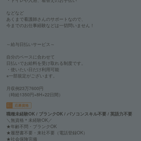
・トイレや入浴、着替えのお手伝い
などなど
あくまで看護師さんのサポートなので、
今までのお仕事経験などは一切問いません！
～給与日払いサービス～
自分のペースに合わせて
日払いでお給料を受け取れる制度です。
・使いたい日だけ利用可能
※一部規定がございます。
月収例23万7600円
（時給1350円×8H×22日間）
応募資格
職種未経験OK / ブランクOK / パソコンスキル不要 / 英語力不要
＼無資格＊未経験OK／
★年齢不問・ブランクOK
★履歴書不要・来社不要（電話登録OK）
★社会保険完備