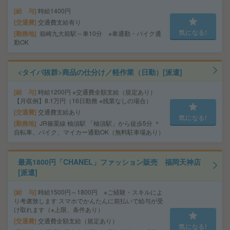
給 与
時給1400円
交通費
交通費支給有り
気になる!
勤務地
箱崎九大前駅～車10分 ※車通勤・バイク通
勤OK
<タイパ抜群>商品の仕分け／軽作業（日勤）[派遣]
給 与
時給1200円 ※交通費全額支給（規定あり）
【月収例】8.1万円（16日勤務 ※残業なしの場合）
交通費
交通費支給あり
気になる!
勤務地
JR篠栗線 柚須駅 「柚須駅」から徒歩5分 ＊
自転車、バイク、マイカー通勤OK（無料駐車場あり）
最高1800円「CHANEL」ファッション販売 福岡天神店
[派遣]
給 与
時給1500円～1800円 ※ご経験・スキルによ
り考慮致します スマホでかんたんに前払いで給与が受
け取れます（※上限、条件あり）
交通費
交通費全額支給（規定あり）
気になる!