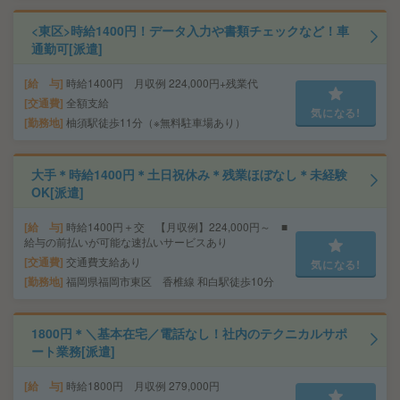
<東区>時給1400円！データ入力や書類チェックなど！車
通勤可[派遣]
給 与
時給1400円 月収例 224,000円+残業代
交通費
全額支給
気になる!
勤務地
柚須駅徒歩11分（※無料駐車場あり）
大手＊時給1400円＊土日祝休み＊残業ほぼなし＊未経験
OK[派遣]
給 与
時給1400円＋交 【月収例】224,000円～ ■
給与の前払いが可能な速払いサービスあり
交通費
交通費支給あり
気になる!
勤務地
福岡県福岡市東区 香椎線 和白駅徒歩10分
1800円＊＼基本在宅／電話なし！社内のテクニカルサポ
ート業務[派遣]
給 与
時給1800円 月収例 279,000円