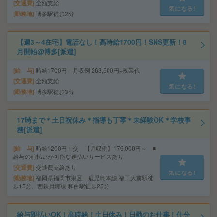
交通費
全額支給
気になる!
勤務地
博多駅徒歩2分
【週3～4在宅】電話なし！高時給1700円！SNS更新！8
月開始@博多[派遣]
給 与
時給1700円 月収例 263,500円+残業代
交通費
全額支給
気になる!
勤務地
博多駅徒歩3分
17時まで＊土日祝休み＊指導も丁寧＊未経験OK＊学校事
務[派遣]
給 与
時給1200円＋交 【月収例】176,000円～ ■
給与の前払いが可能な速払いサービスあり
交通費
交通費支給あり
気になる!
勤務地
福岡県福岡市東区 鹿児島本線 福工大前駅徒
歩15分、西鉄貝塚線 和白駅徒歩25分
給与即払いOK！高時給！土日休み！日勤のお仕事！仕分