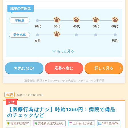
職場の雰囲気
年齢層
20代
30代
40代
50代
60代
男女比率
女性
男性
もっと見る
気になる!
応募へ進む
詳しく見る
派遣会社
日研トータルソーシング株式会社 メディカルケア事業部
未読
掲載日
2026/08/06
NEW
【医療行為はナシ】時給1350円！病院で備品
のチェックなど
職種未経験OK
交通費別途支給あり
土日祝日が休み
WEB登録OK