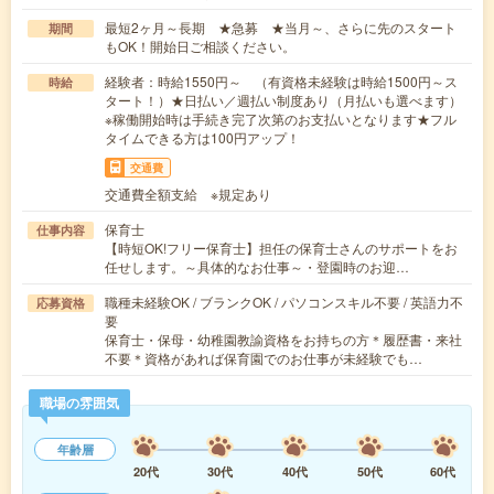
最短2ヶ月～長期 ★急募 ★当月～、さらに先のスタート
期間
もOK！開始日ご相談ください。
経験者：時給1550円～ （有資格未経験は時給1500円～ス
時給
タート！）★日払い／週払い制度あり（月払いも選べます）
※稼働開始時は手続き完了次第のお支払いとなります★フル
タイムできる方は100円アップ！
交通費
交通費全額支給 ※規定あり
保育士
仕事内容
【時短OK!フリー保育士】担任の保育士さんのサポートをお
任せします。～具体的なお仕事～・登園時のお迎…
職種未経験OK / ブランクOK / パソコンスキル不要 / 英語力不
応募資格
要
保育士・保母・幼稚園教諭資格をお持ちの方＊履歴書・来社
不要＊資格があれば保育園でのお仕事が未経験でも…
職場の雰囲気
年齢層
20代
30代
40代
50代
60代