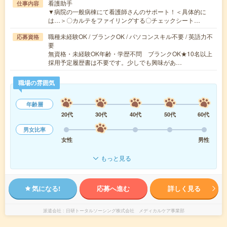
看護助手
仕事内容
▼病院の一般病棟にて看護師さんのサポート！＜具体的に
は…＞〇カルテをファイリングする〇チェックシート…
職種未経験OK / ブランクOK / パソコンスキル不要 / 英語力不
応募資格
要
無資格・未経験OK年齢・学歴不問 ブランクOK★10名以上
採用予定履歴書は不要です。少しでも興味があ…
職場の雰囲気
年齢層
20代
30代
40代
50代
60代
男女比率
女性
男性
もっと見る
気になる!
応募へ進む
詳しく見る
派遣会社
日研トータルソーシング株式会社 メディカルケア事業部