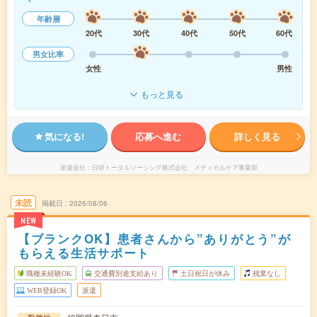
年齢層
20代
30代
40代
50代
60代
男女比率
女性
男性
もっと見る
気になる!
応募へ進む
詳しく見る
派遣会社
日研トータルソーシング株式会社 メディカルケア事業部
未読
掲載日
2026/08/06
NEW
【ブランクOK】患者さんから”ありがとう”が
もらえる生活サポート
職種未経験OK
交通費別途支給あり
土日祝日が休み
残業なし
WEB登録OK
派遣