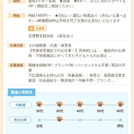
最短2ヶ月～長期 ★急募 ★8月～、さらに先のスタートも
期間
OK！開始日ご相談ください。
時給1450円～ ★日払い／週払い制度あり（月払いも選べま
時給
す）※稼働開始時は手続き完了次第のお支払いとなります
交通費
交通費全額支給 ※規定あり
その他医療・介護・保育系
仕事内容
【学童保育施設でのお仕事！】具体的には…・施設内のお掃
除・下校後施設にやってきた子どもたちのお迎え …
職種未経験OK / ブランクOK / パソコンスキル不要 / 英語力不
応募資格
要
下記資格をお持ちの方〈対象資格〉・保育士・放課後児童支
援員・社会福祉士・教員免許＊年齢不問・ブランク…
職場の雰囲気
年齢層
20代
30代
40代
50代
60代
男女比率
女性
男性