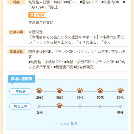
無資格未経験：時給1300円～ ■週払いOK ■扶養内OK ■
時給
日収1万400円以上
交通費
交通費全額支給
介護関連
仕事内容
【利用者さんの当たり前の生活をサポート】○移動のお手伝
い「ベッドから起き上がる」「イスに座る」「歩く…
職種未経験OK / ブランクOK / パソコンスキル不要 / 英語力不
応募資格
要
■無資格・未経験OK！■年齢・学歴不問！ブランクOK!■10名
以上採用予定！■履歴書不要■社会保険完…
職場の雰囲気
年齢層
20代
30代
40代
50代
60代
男女比率
女性
男性
もっと見る