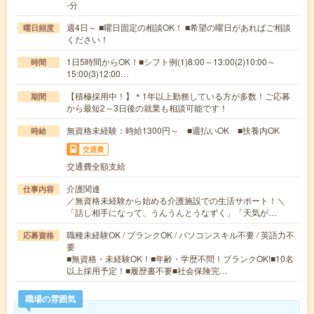
-分
週4日～ ■曜日固定の相談OK！ ■希望の曜日があればご相談
曜日頻度
ください！
1日5時間からOK！■シフト例(1)8:00～13:00(2)10:00～
時間
15:00(3)12:00…
【積極採用中！】＊1年以上勤務している方が多数！ご応募
期間
から最短2～3日後の就業も相談可能です！
無資格未経験：時給1300円～ ■週払いOK ■扶養内OK
時給
交通費
交通費全額支給
介護関連
仕事内容
／無資格未経験から始める介護施設での生活サポート！＼
「話し相手になって、うんうんとうなずく」「天気が…
職種未経験OK / ブランクOK / パソコンスキル不要 / 英語力不
応募資格
要
■無資格・未経験OK！■年齢・学歴不問！ブランクOK!■10名
以上採用予定！■履歴書不要■社会保険完…
職場の雰囲気