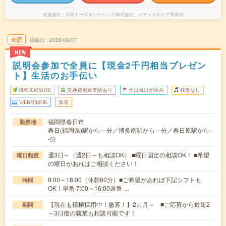
派遣会社
日研トータルソーシング株式会社 メディカルケア事業部
未読
掲載日
2026/08/07
NEW
説明会参加で全員に【現金2千円相当プレゼン
ト】生活のお手伝い
職種未経験OK
交通費別途支給あり
土日祝日が休み
残業なし
WEB登録OK
派遣
福岡県春日市
勤務地
春日(福岡県)駅から---分／博多南駅から---分／春日原駅から--
-分
週3日～（週2日～も相談OK） ■曜日固定の相談OK！ ■希望
曜日頻度
の曜日があればご相談ください！
9:00～18:00（休憩60分）■ご希望があれば下記シフトも
時間
OK！早番 7:00～16:00遅番 …
【現在も積極採用中！急募！】2カ月～ ■ご応募から最短2
期間
～3日後の就業も相談可能です！