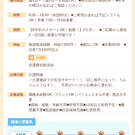
曜日頻度
の曜日があればご相談ください！
9:00～18:00（休憩60分）■ご希望があれば下記シフトも
時間
OK！早番 7:00～16:00遅番 …
【8月中のスタートOK！急募！】2カ月～ ■ご応募から最短
期間
2～3日後に就業が可能です！
無資格未経験：時給1300円～ ■週払いOK ■扶養内OK ■
時給
日収1万400円以上
交通費
交通費全額支給
介護関連
仕事内容
／介護施設での生活サポート！＼「話し相手になって、うん
うんとうなずく」「天気がいいからお散歩に連れ出…
職種未経験OK / ブランクOK / パソコンスキル不要 / 英語力不
応募資格
要
■資格・経験・年齢不問■学歴不問■10名以上採用予定！■履
歴書不要■面談確約■社会保険完備■社員登用…
職場の雰囲気
年齢層