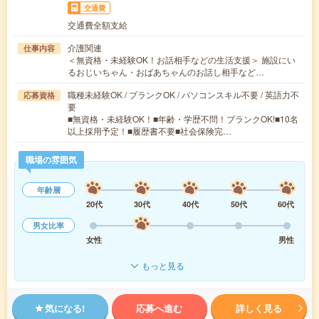
交通費
交通費全額支給
介護関連
仕事内容
＜無資格・未経験OK！お話相手などの生活支援＞ 施設にい
るおじいちゃん・おばあちゃんのお話し相手など…
職種未経験OK / ブランクOK / パソコンスキル不要 / 英語力不
応募資格
要
■無資格・未経験OK！■年齢・学歴不問！ブランクOK!■10名
以上採用予定！■履歴書不要■社会保険完…
職場の雰囲気
年齢層
20代
30代
40代
50代
60代
男女比率
女性
男性
もっと見る
気になる!
応募へ進む
詳しく見る