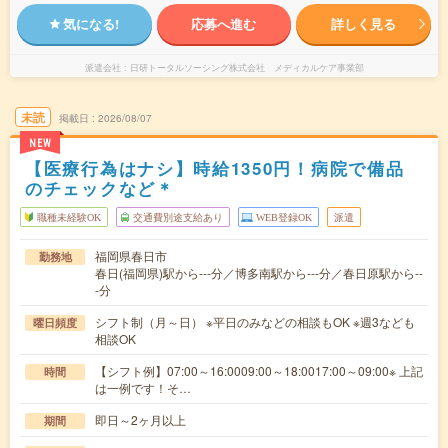
気になる!
応募へ進む
詳しく見る
派遣会社
日研トータルソーシング株式会社 メディカルケア事業部
未読
掲載日
2026/08/07
NEW
【医療行為はナシ】時給1350円！病院で備品
のチェックなど＊
職種未経験OK
交通費別途支給あり
WEB登録OK
派遣
福岡県春日市
勤務地
春日(福岡県)駅から---分／博多南駅から---分／春日原駅から--
-分
シフト制（月～日） ※平日のみなどの相談もOK ※週3なども
曜日頻度
相談OK
【シフト例】07:00～16:0009:00～18:0017:00～09:00※ 上記
時間
は一例です！そ…
即日～2ヶ月以上
期間