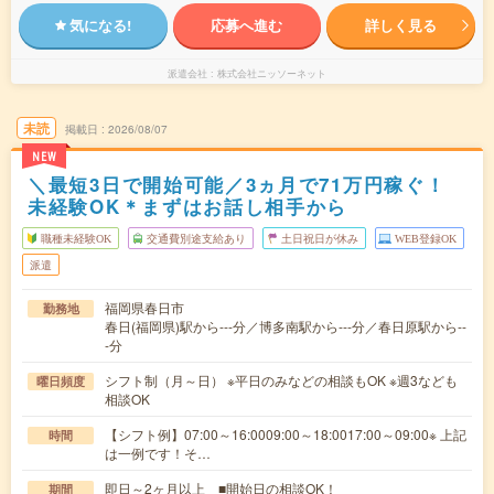
気になる!
応募へ進む
詳しく見る
派遣会社
株式会社ニッソーネット
未読
掲載日
2026/08/07
NEW
＼最短3日で開始可能／3ヵ月で71万円稼ぐ！
未経験OK＊まずはお話し相手から
職種未経験OK
交通費別途支給あり
土日祝日が休み
WEB登録OK
派遣
福岡県春日市
勤務地
春日(福岡県)駅から---分／博多南駅から---分／春日原駅から--
-分
シフト制（月～日） ※平日のみなどの相談もOK ※週3なども
曜日頻度
相談OK
【シフト例】07:00～16:0009:00～18:0017:00～09:00※ 上記
時間
は一例です！そ…
即日～2ヶ月以上 ■開始日の相談OK！
期間