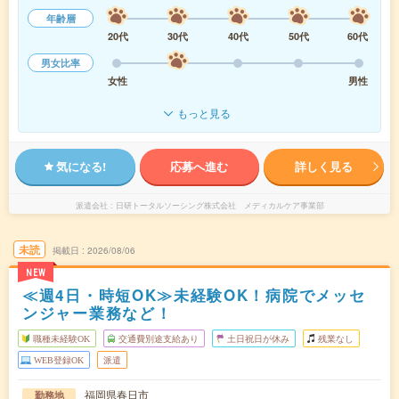
年齢層
20代
30代
40代
50代
60代
男女比率
女性
男性
もっと見る
気になる!
応募へ進む
詳しく見る
派遣会社
日研トータルソーシング株式会社 メディカルケア事業部
未読
掲載日
2026/08/06
NEW
≪週4日・時短OK≫未経験OK！病院でメッセ
ンジャー業務など！
職種未経験OK
交通費別途支給あり
土日祝日が休み
残業なし
WEB登録OK
派遣
福岡県春日市
勤務地