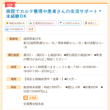
NEW
病院でカルテ整理や患者さんの生活サポート＊
未経験OK
職種未経験OK
交通費別途支給あり
土日祝日が休み
残業なし
WEB登録OK
派遣
福岡県春日市
勤務地
春日(福岡県)駅から---分／博多南駅から---分／春日原駅から--
-分
週3日～（週2日～も相談OK） ■曜日固定の相談OK！ ■希望
曜日頻度
の曜日があればご相談ください！
★スタート時間選べます～シフト例～7:00～16:009:00～
時間
18:0011:00～20:00など…
【現在も積極採用中！急募！】■2カ月～
期間
無資格未経験：時給1300円～ ■週払いOK ■扶養内OK ■
時給
日収1万400円以上
交通費
交通費全額支給