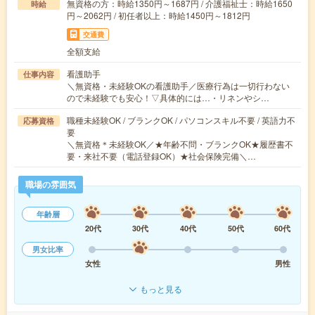
無資格の方：時給1350円～1687円 / 介護福祉士：時給1650
時給
円～2062円 / 初任者以上：時給1450円～1812円
交通費
全額支給
看護助手
仕事内容
＼無資格・未経験OKの看護助手／医療行為は一切行わない
ので未経験でも安心！▽具体的には…・リネンやシ…
職種未経験OK / ブランクOK / パソコンスキル不要 / 英語力不
応募資格
要
＼無資格＊未経験OK／★年齢不問・ブランクOK★履歴書不
要・来社不要（電話登録OK）★社会保険完備＼…
職場の雰囲気
年齢層
20代
30代
40代
50代
60代
男女比率
女性
男性
もっと見る