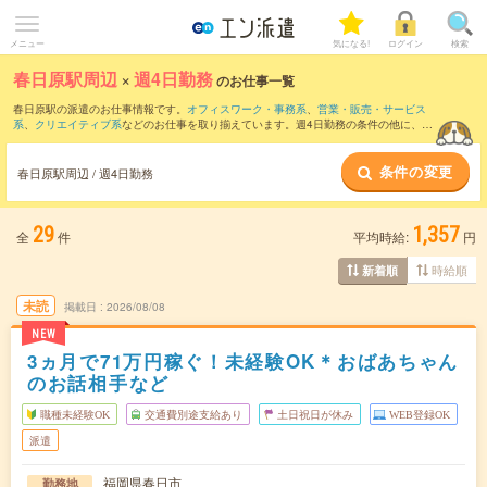
メニュー
気になる!
ログイン
検索
春日原駅周辺
×
週4日勤務
のお仕事一覧
春日原駅の派遣のお仕事情報です。
オフィスワーク・事務系
、
営業・販売・サービス
系
、
クリエイティブ系
などのお仕事を取り揃えています。週4日勤務の条件の他に、
交
通費別途支給あり
、
職種未経験OK
、
友だちと一緒の応募OK
などのこだわり条件も取
り揃えています。
条件の変更
春日原駅周辺 / 週4日勤務
29
1,357
全
件
平均時給:
円
時給順
新着順
未読
掲載日
2026/08/08
NEW
3ヵ月で71万円稼ぐ！未経験OK＊おばあちゃん
のお話相手など
職種未経験OK
交通費別途支給あり
土日祝日が休み
WEB登録OK
派遣
福岡県春日市
勤務地