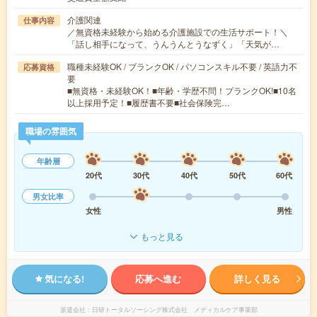
介護関連
仕事内容
／無資格未経験から始める介護施設での生活サポート！＼
「話し相手になって、うんうんとうなずく」「天気が…
職種未経験OK / ブランクOK / パソコンスキル不要 / 英語力不
応募資格
要
■無資格・未経験OK！■年齢・学歴不問！ブランクOK!■10名
以上採用予定！■履歴書不要■社会保険完…
職場の雰囲気
年齢層
20代
30代
40代
50代
60代
男女比率
女性
男性
もっと見る
気になる!
応募へ進む
詳しく見る
派遣会社
日研トータルソーシング株式会社 メディカルケア事業部