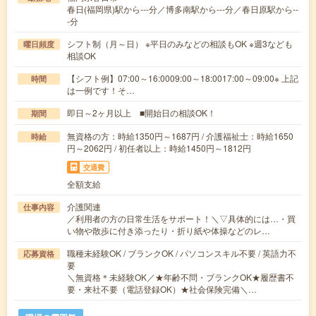
春日(福岡県)駅から---分／博多南駅から---分／春日原駅から--
-分
シフト制（月～日） ※平日のみなどの相談もOK ※週3なども
曜日頻度
相談OK
【シフト例】07:00～16:0009:00～18:0017:00～09:00※ 上記
時間
は一例です！そ…
即日～2ヶ月以上 ■開始日の相談OK！
期間
無資格の方：時給1350円～1687円 / 介護福祉士：時給1650
時給
円～2062円 / 初任者以上：時給1450円～1812円
交通費
全額支給
介護関連
仕事内容
／利用者の方の日常生活をサポート！＼▽具体的には…・買
い物や散歩に付き添ったり・折り紙や体操などのレ…
職種未経験OK / ブランクOK / パソコンスキル不要 / 英語力不
応募資格
要
＼無資格＊未経験OK／★年齢不問・ブランクOK★履歴書不
要・来社不要（電話登録OK）★社会保険完備＼…