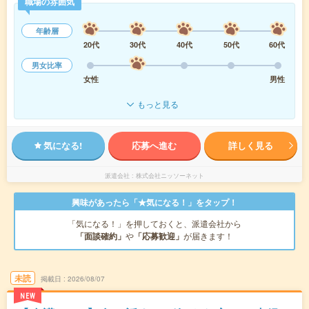
職場の雰囲気
年齢層
20代
30代
40代
50代
60代
男女比率
女性
男性
もっと見る
気になる!
応募へ進む
詳しく見る
派遣会社
株式会社ニッソーネット
興味があったら「★気になる！」をタップ！
「気になる！」を押しておくと、派遣会社から
「面談確約」
や
「応募歓迎」
が届きます！
未読
掲載日
2026/08/07
NEW