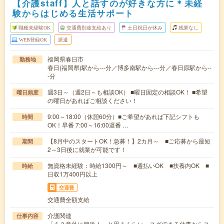
【介護staff】人と話すのが好きな方に＊未経
験からはじめる生活サポート
職種未経験OK
交通費別途支給あり
土日祝日が休み
残業なし
WEB登録OK
派遣
福岡県春日市
勤務地
春日(福岡県)駅から---分／博多南駅から---分／春日原駅から--
-分
週3日～（週2日～も相談OK） ■曜日固定の相談OK！ ■希望
曜日頻度
の曜日があればご相談ください！
9:00～18:00（休憩60分）■ご希望があれば下記シフトも
時間
OK！早番 7:00～16:00遅番 …
【8月中のスタートOK！急募！】2カ月～ ■ご応募から最短
期間
2～3日後に就業が可能です！
無資格未経験：時給1300円～ ■週払いOK ■扶養内OK ■
時給
日収1万400円以上
交通費
交通費全額支給
介護関連
仕事内容
「え？意外に簡単！」と思うくらい、スグできる仕事からス