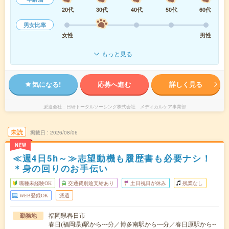
20代
30代
40代
50代
60代
男女比率
女性
男性
もっと見る
気になる!
応募へ進む
詳しく見る
派遣会社
日研トータルソーシング株式会社 メディカルケア事業部
未読
掲載日
2026/08/06
NEW
≪週4日5h～≫志望動機も履歴書も必要ナシ！
＊身の回りのお手伝い
職種未経験OK
交通費別途支給あり
土日祝日が休み
残業なし
WEB登録OK
派遣
福岡県春日市
勤務地
春日(福岡県)駅から---分／博多南駅から---分／春日原駅から--