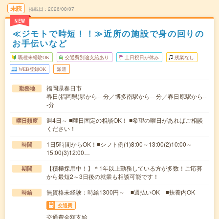
未読
掲載日
2026/08/07
NEW
≪ジモトで時短！！≫近所の施設で身の回りの
お手伝いなど
職種未経験OK
交通費別途支給あり
土日祝日が休み
残業なし
WEB登録OK
派遣
福岡県春日市
勤務地
春日(福岡県)駅から---分／博多南駅から---分／春日原駅から--
-分
週4日～ ■曜日固定の相談OK！ ■希望の曜日があればご相談
曜日頻度
ください！
1日5時間からOK！■シフト例(1)8:00～13:00(2)10:00～
時間
15:00(3)12:00…
【積極採用中！】＊1年以上勤務している方が多数！ご応募
期間
から最短2～3日後の就業も相談可能です！
無資格未経験：時給1300円～ ■週払いOK ■扶養内OK
時給
交通費
交通費全額支給