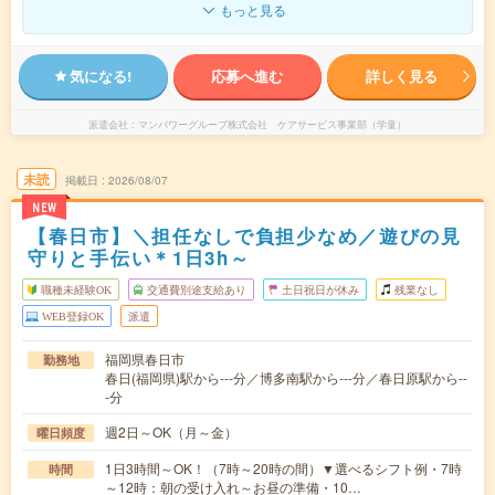
もっと見る
気になる!
応募へ進む
詳しく見る
派遣会社
マンパワーグループ株式会社 ケアサービス事業部（学童）
未読
掲載日
2026/08/07
NEW
【春日市】＼担任なしで負担少なめ／遊びの見
守りと手伝い＊1日3h～
職種未経験OK
交通費別途支給あり
土日祝日が休み
残業なし
WEB登録OK
派遣
福岡県春日市
勤務地
春日(福岡県)駅から---分／博多南駅から---分／春日原駅から--
-分
週2日～OK（月～金）
曜日頻度
1日3時間～OK！（7時～20時の間）▼選べるシフト例・7時
時間
～12時：朝の受け入れ～お昼の準備・10…