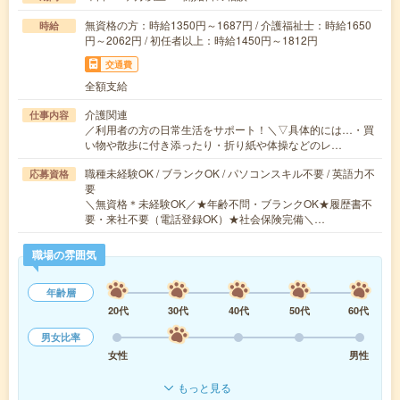
無資格の方：時給1350円～1687円 / 介護福祉士：時給1650
時給
円～2062円 / 初任者以上：時給1450円～1812円
交通費
全額支給
介護関連
仕事内容
／利用者の方の日常生活をサポート！＼▽具体的には…・買
い物や散歩に付き添ったり・折り紙や体操などのレ…
職種未経験OK / ブランクOK / パソコンスキル不要 / 英語力不
応募資格
要
＼無資格＊未経験OK／★年齢不問・ブランクOK★履歴書不
要・来社不要（電話登録OK）★社会保険完備＼…
職場の雰囲気
年齢層
20代
30代
40代
50代
60代
男女比率
女性
男性
もっと見る