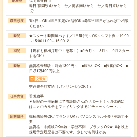
福岡県春日市
勤務地
春日(福岡県)駅から---分／博多南駅から---分／春日原駅から--
-分
週4日～OK ※曜日固定の相談OK ※希望の曜日があればご相談
曜日頻度
ください
★スタート時間選べます／1日5時間～OK～シフト例～10:00
時間
～15:0011:00～16:0012…
【現在も積極採用中！急募！】■2カ月～ 8月～、9月スター
期間
トもOK！
無資格未経験：時給1300円～ ■週払いOK ■扶養内OK ■
時給
日収1万400円以上
交通費
交通費全額支給（ガソリン代もOK！）
看護助手
仕事内容
▼病院の一般病棟にて看護師さんのサポート！＜具体的に
は…＞〇カルテをファイリングする〇チェックシート…
職種未経験OK / ブランクOK / パソコンスキル不要 / 英語力不
応募資格
要
無資格・未経験OK年齢・学歴不問 ブランクOK★10名以上
採用予定履歴書は不要です。少しでも興味があ…