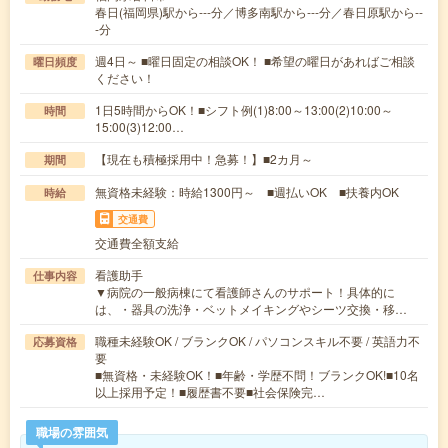
春日(福岡県)駅から---分／博多南駅から---分／春日原駅から--
-分
週4日～ ■曜日固定の相談OK！ ■希望の曜日があればご相談
曜日頻度
ください！
1日5時間からOK！■シフト例(1)8:00～13:00(2)10:00～
時間
15:00(3)12:00…
【現在も積極採用中！急募！】■2カ月～
期間
無資格未経験：時給1300円～ ■週払いOK ■扶養内OK
時給
交通費
交通費全額支給
看護助手
仕事内容
▼病院の一般病棟にて看護師さんのサポート！具体的に
は、・器具の洗浄・ベットメイキングやシーツ交換・移…
職種未経験OK / ブランクOK / パソコンスキル不要 / 英語力不
応募資格
要
■無資格・未経験OK！■年齢・学歴不問！ブランクOK!■10名
以上採用予定！■履歴書不要■社会保険完…
職場の雰囲気