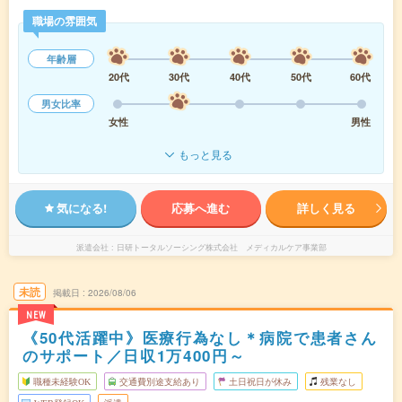
職場の雰囲気
年齢層
20代
30代
40代
50代
60代
男女比率
女性
男性
もっと見る
気になる!
応募へ進む
詳しく見る
派遣会社
日研トータルソーシング株式会社 メディカルケア事業部
未読
掲載日
2026/08/06
NEW
《50代活躍中》医療行為なし＊病院で患者さん
のサポート／日収1万400円～
職種未経験OK
交通費別途支給あり
土日祝日が休み
残業なし