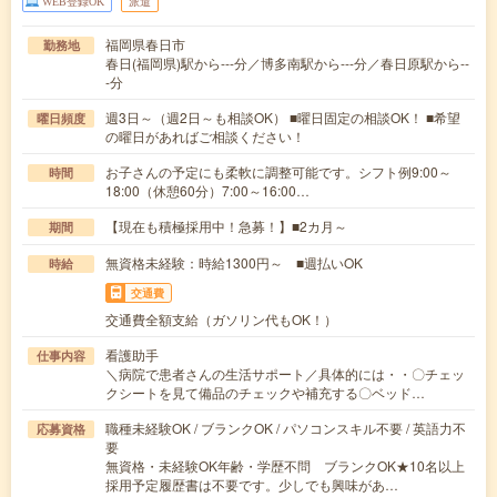
WEB登録OK
派遣
福岡県春日市
勤務地
春日(福岡県)駅から---分／博多南駅から---分／春日原駅から--
-分
週3日～（週2日～も相談OK） ■曜日固定の相談OK！ ■希望
曜日頻度
の曜日があればご相談ください！
お子さんの予定にも柔軟に調整可能です。シフト例9:00～
時間
18:00（休憩60分）7:00～16:00…
【現在も積極採用中！急募！】■2カ月～
期間
無資格未経験：時給1300円～ ■週払いOK
時給
交通費
交通費全額支給（ガソリン代もOK！）
看護助手
仕事内容
＼病院で患者さんの生活サポート／具体的には・・〇チェッ
クシートを見て備品のチェックや補充する〇ベッド…
職種未経験OK / ブランクOK / パソコンスキル不要 / 英語力不
応募資格
要
無資格・未経験OK年齢・学歴不問 ブランクOK★10名以上
採用予定履歴書は不要です。少しでも興味があ…