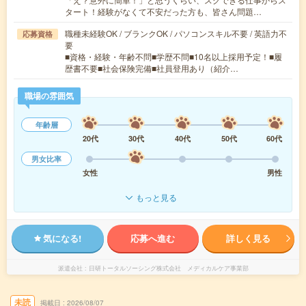
タート！経験がなくて不安だった方も、皆さん問題…
職種未経験OK / ブランクOK / パソコンスキル不要 / 英語力不
応募資格
要
■資格・経験・年齢不問■学歴不問■10名以上採用予定！■履
歴書不要■社会保険完備■社員登用あり（紹介…
職場の雰囲気
年齢層
20代
30代
40代
50代
60代
男女比率
女性
男性
もっと見る
気になる!
応募へ進む
詳しく見る
派遣会社
日研トータルソーシング株式会社 メディカルケア事業部
未読
掲載日
2026/08/07