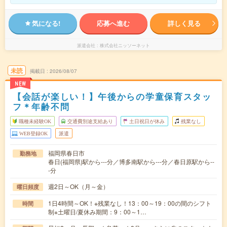
気になる!
応募へ進む
詳しく見る
派遣会社
株式会社ニッソーネット
未読
掲載日
2026/08/07
NEW
【会話が楽しい！】午後からの学童保育スタッ
フ＊年齢不問
職種未経験OK
交通費別途支給あり
土日祝日が休み
残業なし
WEB登録OK
派遣
福岡県春日市
勤務地
春日(福岡県)駅から---分／博多南駅から---分／春日原駅から--
-分
週2日～OK（月～金）
曜日頻度
1日4時間～OK！※残業なし！13：00～19：00の間のシフト
時間
制※土曜日/夏休み期間：9：00～1…