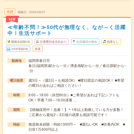
未読
掲載日
2026/08/07
NEW
≪年齢不問！≫50代が無理なく、なが～く活躍
中！生活サポート
職種未経験OK
交通費別途支給あり
土日祝日が休み
残業なし
WEB登録OK
派遣
福岡県春日市
勤務地
春日(福岡県)駅から---分／博多南駅から---分／春日原駅から--
-分
週3日～（週2日～も相談OK） ■曜日固定の相談OK！ ■希望
曜日頻度
の曜日があればご相談ください！
9:00～18:00（休憩60分）■ご希望があれば下記シフトも
時間
OK！早番 7:00～16:00遅番 …
【積極採用中！急募！】＊1年以上勤務している方が多数！
期間
ご応募から最短2～3日後の就業も相談可能です！
無資格未経験：時給1300円～ ■週払いOK ■扶養内OK ■
時給
日収1万400円以上