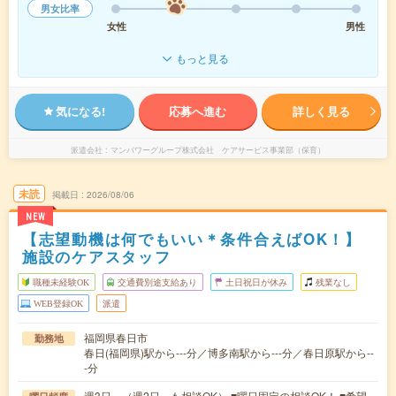
男女比率
女性
男性
もっと見る
気になる!
応募へ進む
詳しく見る
派遣会社
マンパワーグループ株式会社 ケアサービス事業部（保育）
未読
掲載日
2026/08/06
NEW
【志望動機は何でもいい＊条件合えばOK！】
施設のケアスタッフ
職種未経験OK
交通費別途支給あり
土日祝日が休み
残業なし
WEB登録OK
派遣
福岡県春日市
勤務地
春日(福岡県)駅から---分／博多南駅から---分／春日原駅から--
-分
週3日～（週2日～も相談OK） ■曜日固定の相談OK！ ■希望