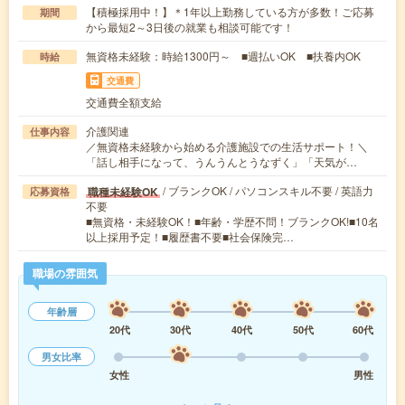
【積極採用中！】＊1年以上勤務している方が多数！ご応募
期間
から最短2～3日後の就業も相談可能です！
無資格未経験：時給1300円～ ■週払いOK ■扶養内OK
時給
交通費
交通費全額支給
介護関連
仕事内容
／無資格未経験から始める介護施設での生活サポート！＼
「話し相手になって、うんうんとうなずく」「天気が…
/ ブランクOK / パソコンスキル不要 / 英語力
職種未経験OK
応募資格
不要
■無資格・未経験OK！■年齢・学歴不問！ブランクOK!■10名
以上採用予定！■履歴書不要■社会保険完…
職場の雰囲気
年齢層
20代
30代
40代
50代
60代
男女比率
女性
男性