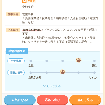
交通費
全額支給
営業事務
仕事内容
＊受発注業務＊伝票処理＊納期調整＊入金管理補助＊電話対
応 など
/ ブランクOK / パソコンスキル不要 / 英語力
職種未経験OK
応募資格
不要
＊未経験の方歓迎＊未経験の方でも安心スタート！・登録
時、キャリアを一緒に考える面談（電話面談の場合）…
職場の雰囲気
男女比率
女性
男性
職場の様子
活気がある
しずか
もっと見る
気になる!
応募へ進む
詳しく見る