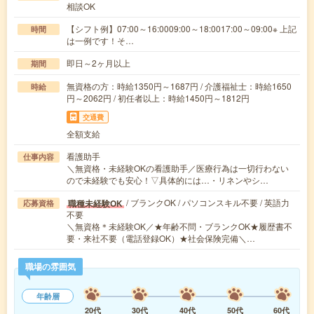
相談OK
【シフト例】07:00～16:0009:00～18:0017:00～09:00※ 上記
時間
は一例です！そ…
即日～2ヶ月以上
期間
無資格の方：時給1350円～1687円 / 介護福祉士：時給1650
時給
円～2062円 / 初任者以上：時給1450円～1812円
交通費
全額支給
看護助手
仕事内容
＼無資格・未経験OKの看護助手／医療行為は一切行わない
ので未経験でも安心！▽具体的には…・リネンやシ…
/ ブランクOK / パソコンスキル不要 / 英語力
職種未経験OK
応募資格
不要
＼無資格＊未経験OK／★年齢不問・ブランクOK★履歴書不
要・来社不要（電話登録OK）★社会保険完備＼…
職場の雰囲気
年齢層
20代
30代
40代
50代
60代