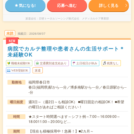
気になる!
応募へ進む
詳しく見る
派遣会社
日研トータルソーシング株式会社 メディカルケア事業部
未読
掲載日
2026/08/07
NEW
病院でカルテ整理や患者さんの生活サポート＊
未経験OK
職種未経験OK
交通費別途支給あり
土日祝日が休み
残業なし
WEB登録OK
派遣
福岡県春日市
勤務地
春日(福岡県)駅から---分／博多南駅から---分／春日原駅から--
-分
週3日～（週2日～も相談OK） ■曜日固定の相談OK！ ■希望
曜日頻度
の曜日があればご相談ください！
★スタート時間選べます～シフト例～7:00～16:009:00～
時間
18:0011:00～20:00など…
【現在も積極採用中！急募！】■2カ月～
期間