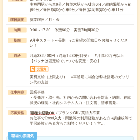
南福岡駅から車9分／桜並木駅から徒歩6分／雑餉隈駅から徒
歩9分／春日原駅から車9分／春日(福岡県)駅から車11分
就業曜日／月～金
曜日頻度
9:00～17:30 休憩60分 実働7時間30分
時間
9月中スタート～長期 ※ご希望の開始日をお知らせくださ
期間
い！
月給232,400円（時給1,530円目安） #月収20万円以上
時給
【パソナは固定給でいつでも安定・安心】
交通費
実費支給（上限あり） ※車通期に場合は弊社指定のガソリ
ン代の支給
営業事務
仕事内容
・受発注・取引先、社内からの問い合わせ対応・納期、在庫
状況の確認・社内システム入力・注文書、請求書発…
/ ブランクOK / 英語力不要
職種未経験OK
応募資格
お仕事でExcel入力・関数等の利用経験がある方 ※訓練校等で
学習経験がある方もご相談ください！＼営…
職場の雰囲気