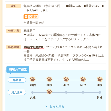
無資格未経験：時給1300円～ ■週払いOK ■扶養内OK ■
時給
日収1万400円以上
交通費
交通費全額支給
看護助手
仕事内容
▼病院の一般病棟にて看護師さんのサポート！＜具体的に
は…＞〇カルテをファイリングする〇チェックシート…
/ ブランクOK / パソコンスキル不要 / 英語力
職種未経験OK
応募資格
不要
無資格・未経験OK年齢・学歴不問 ブランクOK★10名以上
採用予定履歴書は不要です。少しでも興味があ…
職場の雰囲気
年齢層
20代
30代
40代
50代
60代
男女比率
女性
男性
もっと見る