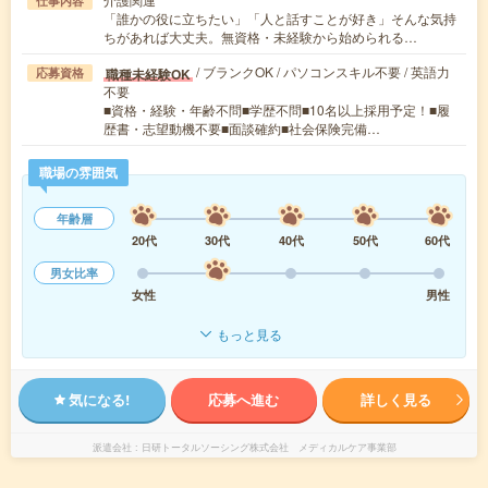
仕事内容
「誰かの役に立ちたい」「人と話すことが好き」そんな気持
ちがあれば大丈夫。無資格・未経験から始められる…
/ ブランクOK / パソコンスキル不要 / 英語力
職種未経験OK
応募資格
不要
■資格・経験・年齢不問■学歴不問■10名以上採用予定！■履
歴書・志望動機不要■面談確約■社会保険完備…
職場の雰囲気
年齢層
20代
30代
40代
50代
60代
男女比率
女性
男性
もっと見る
気になる!
応募へ進む
詳しく見る
派遣会社
日研トータルソーシング株式会社 メディカルケア事業部