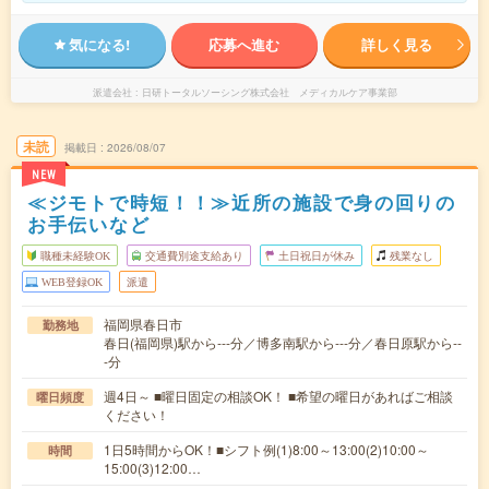
気になる!
応募へ進む
詳しく見る
派遣会社
日研トータルソーシング株式会社 メディカルケア事業部
未読
掲載日
2026/08/07
NEW
≪ジモトで時短！！≫近所の施設で身の回りの
お手伝いなど
職種未経験OK
交通費別途支給あり
土日祝日が休み
残業なし
WEB登録OK
派遣
福岡県春日市
勤務地
春日(福岡県)駅から---分／博多南駅から---分／春日原駅から--
-分
週4日～ ■曜日固定の相談OK！ ■希望の曜日があればご相談
曜日頻度
ください！
1日5時間からOK！■シフト例(1)8:00～13:00(2)10:00～
時間
15:00(3)12:00…