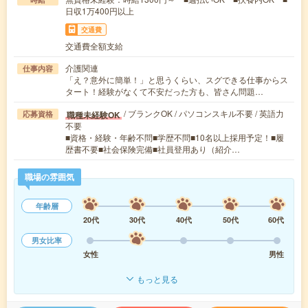
日収1万400円以上
交通費
交通費全額支給
介護関連
仕事内容
「え？意外に簡単！」と思うくらい、スグできる仕事からス
タート！経験がなくて不安だった方も、皆さん問題…
/ ブランクOK / パソコンスキル不要 / 英語力
職種未経験OK
応募資格
不要
■資格・経験・年齢不問■学歴不問■10名以上採用予定！■履
歴書不要■社会保険完備■社員登用あり（紹介…
職場の雰囲気
年齢層
20代
30代
40代
50代
60代
男女比率
女性
男性
もっと見る