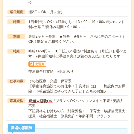
-分
週2日～OK（月～金）
曜日頻度
1日4時間～OK！※残業なし！13：00～19：00の間のシフト
時間
制※土曜日/夏休み期間：9：00～1…
最短2ヶ月～長期 ★急募 ★8月～、さらに先のスタートも
期間
OK！開始日ご相談ください。
時給1450円～ ★日払い／週払い制度あり（月払いも選べま
時給
す）※稼働開始時は手続き完了次第のお支払いとなります
交通費
交通費全額支給 ※規定あり
その他医療・介護・保育系
仕事内容
【学童保育施設でのお仕事！】具体的には…・施設内のお掃
除・下校後施設にやってきた子どもたちのお迎え …
/ ブランクOK / パソコンスキル不要 / 英語力
職種未経験OK
応募資格
不要
下記資格をお持ちの方〈対象資格〉・保育士・放課後児童支
援員・社会福祉士・教員免許＊年齢不問・ブランク…
職場の雰囲気