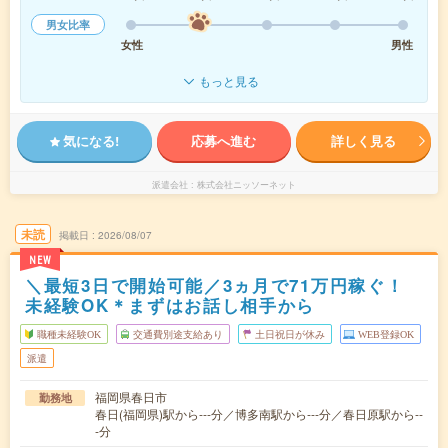
男女比率
女性
男性
もっと見る
気になる!
応募へ進む
詳しく見る
派遣会社
株式会社ニッソーネット
未読
掲載日
2026/08/07
NEW
＼最短3日で開始可能／3ヵ月で71万円稼ぐ！
未経験OK＊まずはお話し相手から
職種未経験OK
交通費別途支給あり
土日祝日が休み
WEB登録OK
派遣
福岡県春日市
勤務地
春日(福岡県)駅から---分／博多南駅から---分／春日原駅から--
-分