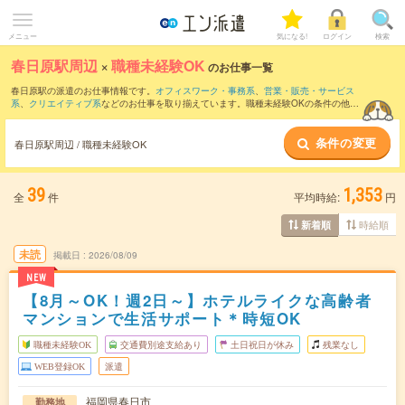
メニュー
気になる!
ログイン
検索
春日原駅周辺
×
職種未経験OK
のお仕事一覧
春日原駅の派遣のお仕事情報です。
オフィスワーク・事務系
、
営業・販売・サービス
系
、
クリエイティブ系
などのお仕事を取り揃えています。職種未経験OKの条件の他
に、
交通費別途支給あり
、
友だちと一緒の応募OK
、
週4日勤務
などのこだわり条件も
取り揃えています。
条件の変更
春日原駅周辺 / 職種未経験OK
39
1,353
全
件
平均時給:
円
時給順
新着順
未読
掲載日
2026/08/09
NEW
【8月～OK！週2日～】ホテルライクな高齢者
マンションで生活サポート＊時短OK
職種未経験OK
交通費別途支給あり
土日祝日が休み
残業なし
WEB登録OK
派遣
福岡県春日市
勤務地