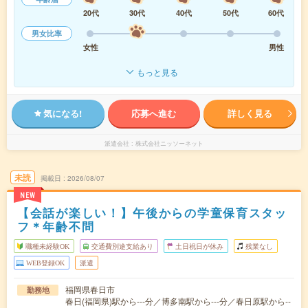
20代
30代
40代
50代
60代
男女比率
女性
男性
もっと見る
気になる!
応募へ進む
詳しく見る
派遣会社
株式会社ニッソーネット
未読
掲載日
2026/08/07
NEW
【会話が楽しい！】午後からの学童保育スタッ
フ＊年齢不問
職種未経験OK
交通費別途支給あり
土日祝日が休み
残業なし
WEB登録OK
派遣
福岡県春日市
勤務地
春日(福岡県)駅から---分／博多南駅から---分／春日原駅から--