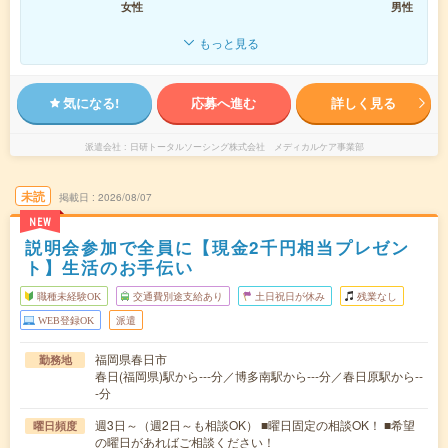
女性
男性
もっと見る
気になる!
応募へ進む
詳しく見る
派遣会社
日研トータルソーシング株式会社 メディカルケア事業部
未読
掲載日
2026/08/07
NEW
説明会参加で全員に【現金2千円相当プレゼン
ト】生活のお手伝い
職種未経験OK
交通費別途支給あり
土日祝日が休み
残業なし
WEB登録OK
派遣
福岡県春日市
勤務地
春日(福岡県)駅から---分／博多南駅から---分／春日原駅から--
-分
週3日～（週2日～も相談OK） ■曜日固定の相談OK！ ■希望
曜日頻度
の曜日があればご相談ください！