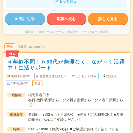
もっと見る
気になる!
応募へ進む
詳しく見る
派遣会社
日研トータルソーシング株式会社 メディカルケア事業部
未読
掲載日
2026/08/07
NEW
≪年齢不問！≫50代が無理なく、なが～く活躍
中！生活サポート
職種未経験OK
交通費別途支給あり
土日祝日が休み
残業なし
WEB登録OK
派遣
福岡県春日市
勤務地
春日(福岡県)駅から---分／博多南駅から---分／春日原駅から--
-分
週3日～（週2日～も相談OK） ■曜日固定の相談OK！ ■希望
曜日頻度
の曜日があればご相談ください！
9:00～18:00（休憩60分）■ご希望があれば下記シフトも
時間