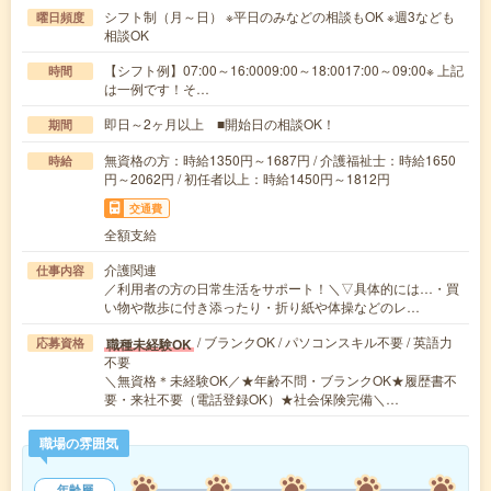
シフト制（月～日） ※平日のみなどの相談もOK ※週3なども
曜日頻度
相談OK
【シフト例】07:00～16:0009:00～18:0017:00～09:00※ 上記
時間
は一例です！そ…
即日～2ヶ月以上 ■開始日の相談OK！
期間
無資格の方：時給1350円～1687円 / 介護福祉士：時給1650
時給
円～2062円 / 初任者以上：時給1450円～1812円
交通費
全額支給
介護関連
仕事内容
／利用者の方の日常生活をサポート！＼▽具体的には…・買
い物や散歩に付き添ったり・折り紙や体操などのレ…
/ ブランクOK / パソコンスキル不要 / 英語力
職種未経験OK
応募資格
不要
＼無資格＊未経験OK／★年齢不問・ブランクOK★履歴書不
要・来社不要（電話登録OK）★社会保険完備＼…
職場の雰囲気
年齢層