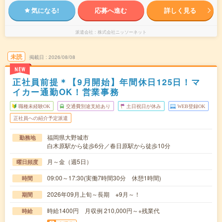
気になる!
応募へ進む
詳しく見る
派遣会社
株式会社ニッソーネット
未読
掲載日
2026/08/08
NEW
正社員前提＊【9月開始】年間休日125日！マ
イカー通勤OK！営業事務
職種未経験OK
交通費別途支給あり
土日祝日が休み
WEB登録OK
正社員への紹介予定派遣
福岡県大野城市
勤務地
白木原駅から徒歩6分／春日原駅から徒歩10分
月～金（週5日）
曜日頻度
09:00～17:30(実働7時間30分 休憩1時間)
時間
2026年09月上旬～長期 ※9月～！
期間
時給1400円 月収例 210,000円～+残業代
時給