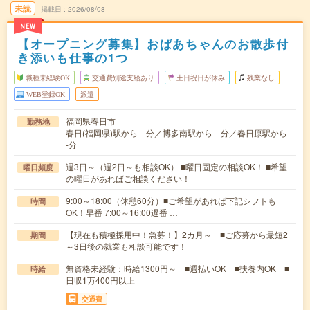
未読
掲載日
2026/08/08
NEW
【オープニング募集】おばあちゃんのお散歩付
き添いも仕事の1つ
職種未経験OK
交通費別途支給あり
土日祝日が休み
残業なし
WEB登録OK
派遣
福岡県春日市
勤務地
春日(福岡県)駅から---分／博多南駅から---分／春日原駅から--
-分
週3日～（週2日～も相談OK） ■曜日固定の相談OK！ ■希望
曜日頻度
の曜日があればご相談ください！
9:00～18:00（休憩60分）■ご希望があれば下記シフトも
時間
OK！早番 7:00～16:00遅番 …
【現在も積極採用中！急募！】2カ月～ ■ご応募から最短2
期間
～3日後の就業も相談可能です！
無資格未経験：時給1300円～ ■週払いOK ■扶養内OK ■
時給
日収1万400円以上
交通費