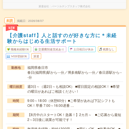
派遣会社
パーソルテンプスタッフ株式会社
未読
掲載日
2026/08/07
NEW
【介護staff】人と話すのが好きな方に＊未経
験からはじめる生活サポート
職種未経験OK
交通費別途支給あり
土日祝日が休み
残業なし
WEB登録OK
派遣
福岡県春日市
勤務地
春日(福岡県)駅から---分／博多南駅から---分／春日原駅から--
-分
週3日～（週2日～も相談OK） ■曜日固定の相談OK！ ■希望
曜日頻度
の曜日があればご相談ください！
9:00～18:00（休憩60分）■ご希望があれば下記シフトも
時間
OK！早番 7:00～16:00遅番 …
【8月中のスタートOK！急募！】2カ月～ ■ご応募から最短
期間
2～3日後に就業が可能です！
無資格未経験：時給1300円～ ■週払いOK ■扶養内OK ■
時給