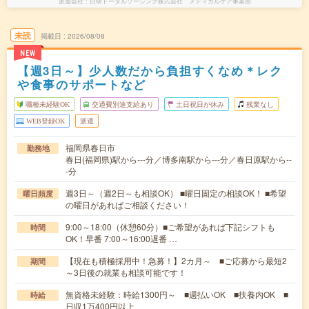
派遣会社
日研トータルソーシング株式会社 メディカルケア事業部
未読
掲載日
2026/08/08
NEW
【週3日～】少人数だから負担すくなめ＊レク
や食事のサポートなど
職種未経験OK
交通費別途支給あり
土日祝日が休み
残業なし
WEB登録OK
派遣
福岡県春日市
勤務地
春日(福岡県)駅から---分／博多南駅から---分／春日原駅から--
-分
週3日～（週2日～も相談OK） ■曜日固定の相談OK！ ■希望
曜日頻度
の曜日があればご相談ください！
9:00～18:00（休憩60分）■ご希望があれば下記シフトも
時間
OK！早番 7:00～16:00遅番 …
【現在も積極採用中！急募！】2カ月～ ■ご応募から最短2
期間
～3日後の就業も相談可能です！
無資格未経験：時給1300円～ ■週払いOK ■扶養内OK ■
時給
日収1万400円以上