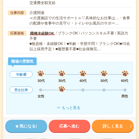
交通費全額支給
介護関連
仕事内容
≪介護施設での生活サポート≫▽具体的なお仕事は…・食事
の配膳や食事中の見守り・トイレやお風呂のサポー…
/ ブランクOK / パソコンスキル不要 / 英語力
職種未経験OK
応募資格
不要
■無資格・未経験OK！■年齢・学歴不問！ブランクOK!■10名
以上採用予定！■履歴書不要■社会保険完…
職場の雰囲気
年齢層
20代
30代
40代
50代
60代
男女比率
女性
男性
もっと見る
気になる!
応募へ進む
詳しく見る