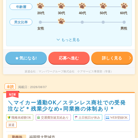
年齢層
20代
30代
40代
50代
60代
男女比率
女性
男性
もっと見る
気になる!
応募へ進む
詳しく見る
派遣会社
マンパワーグループ株式会社 ケアサービス事業部（学童）
未読
掲載日
2026/08/07
NEW
＼マイカー通勤OK／ステンレス商社での受発
注など＊残業少なめ×同業務の体制あり＊
職種未経験OK
交通費別途支給あり
土日祝日が休み
WEB登録OK
派遣
福岡県大野城市
勤務地