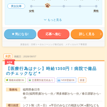
男女比率
女性
男性
もっと見る
気になる!
応募へ進む
詳しく見る
派遣会社
日研トータルソーシング株式会社 メディカルケア事業部
未読
掲載日
2026/08/07
NEW
【医療行為はナシ】時給1350円！病院で備品
のチェックなど＊
職種未経験OK
交通費別途支給あり
WEB登録OK
派遣
福岡県春日市
勤務地
春日(福岡県)駅から---分／博多南駅から---分／春日原駅から--
-分
シフト制（月～日） ※平日のみなどの相談もOK ※週3なども
曜日頻度