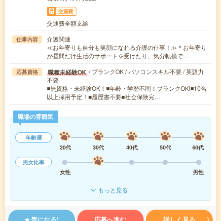
交通費
交通費全額支給
介護関連
仕事内容
≪お年寄りも自分も笑顔になれる介護の仕事！≫＊お年寄り
が昼間だけ生活のサポートを受けたり、気分転換で…
/ ブランクOK / パソコンスキル不要 / 英語力
職種未経験OK
応募資格
不要
■無資格・未経験OK！■年齢・学歴不問！ブランクOK!■10名
以上採用予定！■履歴書不要■社会保険完…
職場の雰囲気
年齢層
20代
30代
40代
50代
60代
男女比率
女性
男性
もっと見る
気になる!
応募へ進む
詳しく見る