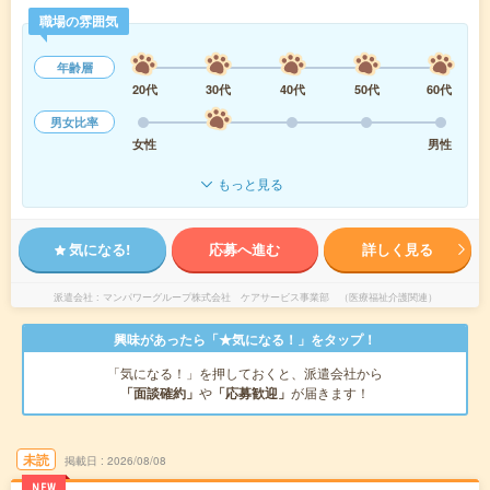
職場の雰囲気
年齢層
20代
30代
40代
50代
60代
男女比率
女性
男性
もっと見る
気になる!
応募へ進む
詳しく見る
派遣会社
マンパワーグループ株式会社 ケアサービス事業部 （医療福祉介護関連）
興味があったら「★気になる！」をタップ！
「気になる！」を押しておくと、派遣会社から
「面談確約」
や
「応募歓迎」
が届きます！
未読
掲載日
2026/08/08
NEW