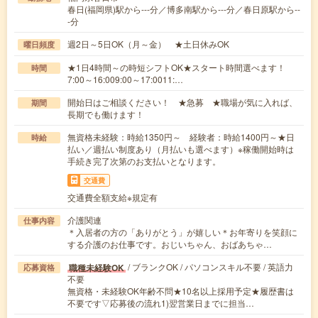
春日(福岡県)駅から---分／博多南駅から---分／春日原駅から--
-分
週2日～5日OK（月～金） ★土日休みOK
曜日頻度
★1日4時間～の時短シフトOK★スタート時間選べます！
時間
7:00～16:009:00～17:0011:…
開始日はご相談ください！ ★急募 ★職場が気に入れば、
期間
長期でも働けます！
無資格未経験：時給1350円～ 経験者：時給1400円～★日
時給
払い／週払い制度あり（月払いも選べます）※稼働開始時は
手続き完了次第のお支払いとなります。
交通費
交通費全額支給※規定有
介護関連
仕事内容
＊入居者の方の「ありがとう」が嬉しい＊お年寄りを笑顔に
する介護のお仕事です。おじいちゃん、おばあちゃ…
/ ブランクOK / パソコンスキル不要 / 英語力
職種未経験OK
応募資格
不要
無資格・未経験OK年齢不問★10名以上採用予定★履歴書は
不要です▽応募後の流れ1)翌営業日までに担当…