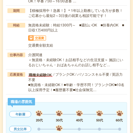
OK！早番 7:00～16:00遅番 …
【積極採用中！急募！】＊1年以上勤務している方が多数！
期間
ご応募から最短2～3日後の就業も相談可能です！
無資格未経験：時給1300円～ ■週払いOK ■扶養内OK ■
時給
日収1万400円以上
交通費
交通費全額支給
介護関連
仕事内容
＜無資格・未経験OK！お話相手などの生活支援＞ 施設にい
るおじいちゃん・おばあちゃんのお話し相手など…
/ ブランクOK / パソコンスキル不要 / 英語力
職種未経験OK
応募資格
不要
■無資格・未経験OK！■年齢・学歴不問！ブランクOK!■10名
以上採用予定！■履歴書不要■社会保険完…
職場の雰囲気
年齢層
20代
30代
40代
50代
60代
男女比率