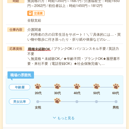
無資格の方：時給1350円～1687円 / 介護福祉士：時給1650
時給
円～2062円 / 初任者以上：時給1450円～1812円
交通費
全額支給
介護関連
仕事内容
／利用者の方の日常生活をサポート！＼▽具体的には…・買
い物や散歩に付き添ったり・折り紙や体操などのレ…
/ ブランクOK / パソコンスキル不要 / 英語力
職種未経験OK
応募資格
不要
＼無資格＊未経験OK／★年齢不問・ブランクOK★履歴書不
要・来社不要（電話登録OK）★社会保険完備＼…
職場の雰囲気
年齢層
20代
30代
40代
50代
60代
男女比率
女性
男性
もっと見る