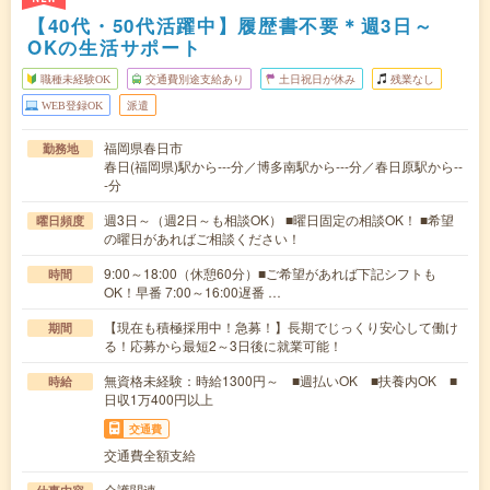
【40代・50代活躍中】履歴書不要＊週3日～
OKの生活サポート
職種未経験OK
交通費別途支給あり
土日祝日が休み
残業なし
WEB登録OK
派遣
福岡県春日市
勤務地
春日(福岡県)駅から---分／博多南駅から---分／春日原駅から--
-分
週3日～（週2日～も相談OK） ■曜日固定の相談OK！ ■希望
曜日頻度
の曜日があればご相談ください！
9:00～18:00（休憩60分）■ご希望があれば下記シフトも
時間
OK！早番 7:00～16:00遅番 …
【現在も積極採用中！急募！】長期でじっくり安心して働け
期間
る！応募から最短2～3日後に就業可能！
無資格未経験：時給1300円～ ■週払いOK ■扶養内OK ■
時給
日収1万400円以上
交通費
交通費全額支給
介護関連