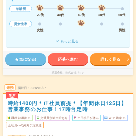
年齢層
20代
30代
40代
50代
60代
男女比率
女性
男性
もっと見る
気になる!
応募へ進む
詳しく見る
派遣会社
株式会社パソナ
未読
掲載日
2026/08/07
NEW
時給1400円＊正社員前提＊【年間休日125日】
営業事務のお仕事！17時台定時
職種未経験OK
交通費別途支給あり
土日祝日が休み
WEB登録OK
正社員への紹介予定派遣