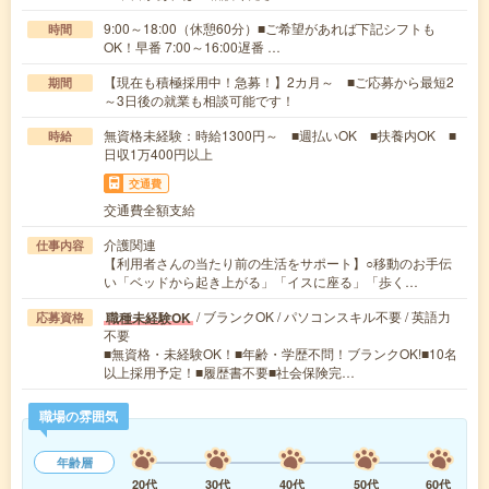
9:00～18:00（休憩60分）■ご希望があれば下記シフトも
時間
OK！早番 7:00～16:00遅番 …
【現在も積極採用中！急募！】2カ月～ ■ご応募から最短2
期間
～3日後の就業も相談可能です！
無資格未経験：時給1300円～ ■週払いOK ■扶養内OK ■
時給
日収1万400円以上
交通費
交通費全額支給
介護関連
仕事内容
【利用者さんの当たり前の生活をサポート】○移動のお手伝
い「ベッドから起き上がる」「イスに座る」「歩く…
/ ブランクOK / パソコンスキル不要 / 英語力
職種未経験OK
応募資格
不要
■無資格・未経験OK！■年齢・学歴不問！ブランクOK!■10名
以上採用予定！■履歴書不要■社会保険完…
職場の雰囲気
年齢層
20代
30代
40代
50代
60代