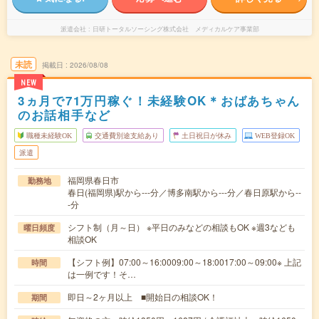
派遣会社
日研トータルソーシング株式会社 メディカルケア事業部
未読
掲載日
2026/08/08
NEW
3ヵ月で71万円稼ぐ！未経験OK＊おばあちゃん
のお話相手など
職種未経験OK
交通費別途支給あり
土日祝日が休み
WEB登録OK
派遣
福岡県春日市
勤務地
春日(福岡県)駅から---分／博多南駅から---分／春日原駅から--
-分
シフト制（月～日） ※平日のみなどの相談もOK ※週3なども
曜日頻度
相談OK
【シフト例】07:00～16:0009:00～18:0017:00～09:00※ 上記
時間
は一例です！そ…
即日～2ヶ月以上 ■開始日の相談OK！
期間