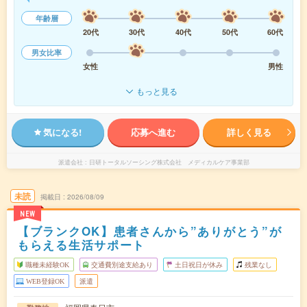
年齢層
20代
30代
40代
50代
60代
男女比率
女性
男性
もっと見る
気になる!
応募へ進む
詳しく見る
派遣会社
日研トータルソーシング株式会社 メディカルケア事業部
未読
掲載日
2026/08/09
NEW
【ブランクOK】患者さんから”ありがとう”が
もらえる生活サポート
職種未経験OK
交通費別途支給あり
土日祝日が休み
残業なし
WEB登録OK
派遣