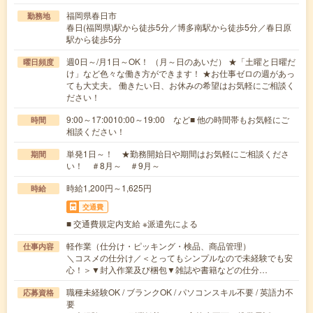
福岡県春日市
勤務地
春日(福岡県)駅から徒歩5分／博多南駅から徒歩5分／春日原
駅から徒歩5分
週0日～/月1日～OK！ （月～日のあいだ） ★「土曜と日曜だ
曜日頻度
け」など色々な働き方ができます！ ★お仕事ゼロの週があっ
ても大丈夫。 働きたい日、お休みの希望はお気軽にご相談く
ださい！
9:00～17:0010:00～19:00 など■ 他の時間帯もお気軽にご
時間
相談ください！
単発1日～！ ★勤務開始日や期間はお気軽にご相談くださ
期間
い！ ＃8月～ ＃9月～
時給1,200円～1,625円
時給
交通費
■ 交通費規定内支給 ※派遣先による
軽作業（仕分け・ピッキング・検品、商品管理）
仕事内容
＼コスメの仕分け／＜とってもシンプルなので未経験でも安
心！＞▼封入作業及び梱包▼雑誌や書籍などの仕分…
職種未経験OK / ブランクOK / パソコンスキル不要 / 英語力不
応募資格
要