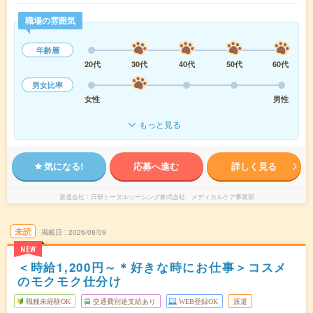
職場の雰囲気
年齢層
20代
30代
40代
50代
60代
男女比率
女性
男性
もっと見る
気になる!
応募へ進む
詳しく見る
派遣会社
日研トータルソーシング株式会社 メディカルケア事業部
未読
掲載日
2026/08/09
NEW
＜時給1,200円～＊好きな時にお仕事＞コスメ
のモクモク仕分け
職種未経験OK
交通費別途支給あり
WEB登録OK
派遣