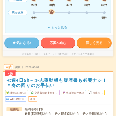
20代
30代
40代
50代
60代
男女比率
女性
男性
もっと見る
気になる!
応募へ進む
詳しく見る
派遣会社
日研トータルソーシング株式会社 メディカルケア事業部
未読
掲載日
2026/08/09
NEW
≪週4日5h～≫志望動機も履歴書も必要ナシ！
＊身の回りのお手伝い
職種未経験OK
交通費別途支給あり
土日祝日が休み
残業なし
WEB登録OK
派遣
福岡県春日市
勤務地
春日(福岡県)駅から---分／博多南駅から---分／春日原駅から--