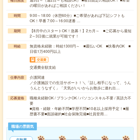
曜日頻度
の曜日があればご相談ください！
9:00～18:00（休憩60分）■ご希望があれば下記シフトも
時間
OK！早番 7:00～16:00遅番 …
【8月中のスタートOK！急募！】2カ月～ ■ご応募から最短
期間
2～3日後に就業が可能です！
無資格未経験：時給1300円～ ■週払いOK ■扶養内OK ■
時給
日収1万400円以上
交通費
交通費全額支給
介護関連
仕事内容
／介護施設での生活サポート！＼「話し相手になって、うん
うんとうなずく」「天気がいいからお散歩に連れ出…
職種未経験OK / ブランクOK / パソコンスキル不要 / 英語力不
応募資格
要
■資格・経験・年齢不問■学歴不問■10名以上採用予定！■履
歴書不要■面談確約■社会保険完備■社員登用…
職場の雰囲気
年齢層