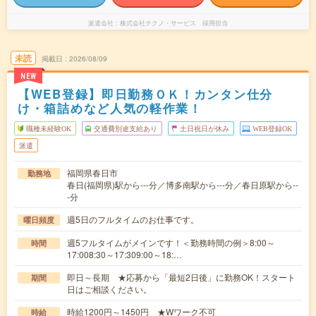
派遣会社
株式会社テクノ・サービス 採用担当
未読
掲載日
2026/08/09
NEW
【WEB登録】即日勤務ＯＫ！カンタン仕分
け・箱詰めなど人気の軽作業！
職種未経験OK
交通費別途支給あり
土日祝日が休み
WEB登録OK
派遣
福岡県春日市
勤務地
春日(福岡県)駅から---分／博多南駅から---分／春日原駅から--
-分
週5日のフルタイムのお仕事です。
曜日頻度
週5フルタイムがメインです！＜勤務時間の例＞8:00～
時間
17:008:30～17:309:00～18:…
即日～長期 ★応募から「最短2日後」に勤務OK！スタート
期間
日はご相談ください。
時給1200円～1450円 ★Wワーク不可
時給