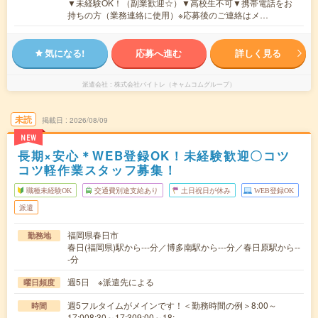
▼未経験OK！（副業歓迎☆）▼高校生不可▼携帯電話をお
持ちの方（業務連絡に使用）※応募後のご連絡はメ…
気になる!
応募へ進む
詳しく見る
派遣会社
株式会社バイトレ（キャムコムグループ）
未読
掲載日
2026/08/09
NEW
長期×安心＊WEB登録OK！未経験歓迎〇コツ
コツ軽作業スタッフ募集！
職種未経験OK
交通費別途支給あり
土日祝日が休み
WEB登録OK
派遣
福岡県春日市
勤務地
春日(福岡県)駅から---分／博多南駅から---分／春日原駅から--
-分
週5日 ※派遣先による
曜日頻度
週5フルタイムがメインです！＜勤務時間の例＞8:00～
時間
17:008:30～17:309:00～18:…