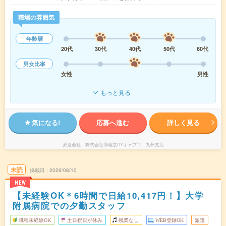
職場の雰囲気
年齢層
20代
30代
40代
50代
60代
男女比率
女性
男性
もっと見る
気になる!
応募へ進む
詳しく見る
派遣会社
株式会社博報堂DYキャプコ 九州支店
未読
掲載日
2026/08/10
NEW
【未経験OK＊6時間で日給10,417円！】大学
附属病院での夕勤スタッフ
職種未経験OK
土日祝日が休み
残業なし
WEB登録OK
派遣