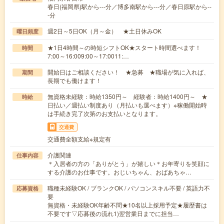
春日(福岡県)駅から---分／博多南駅から---分／春日原駅から--
-分
週2日～5日OK（月～金） ★土日休みOK
曜日頻度
★1日4時間～の時短シフトOK★スタート時間選べます！
時間
7:00～16:009:00～17:0011:…
開始日はご相談ください！ ★急募 ★職場が気に入れば、
期間
長期でも働けます！
無資格未経験：時給1350円～ 経験者：時給1400円～ ★
時給
日払い／週払い制度あり（月払いも選べます）※稼働開始時
は手続き完了次第のお支払いとなります。
交通費
交通費全額支給※規定有
介護関連
仕事内容
＊入居者の方の「ありがとう」が嬉しい＊お年寄りを笑顔に
する介護のお仕事です。おじいちゃん、おばあちゃ…
職種未経験OK / ブランクOK / パソコンスキル不要 / 英語力不
応募資格
要
無資格・未経験OK年齢不問★10名以上採用予定★履歴書は
不要です▽応募後の流れ1)翌営業日までに担当…