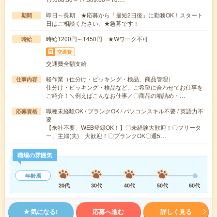
即日～長期 ★応募から「最短2日後」に勤務OK！スタート
期間
日はご相談ください。★急募です！
時給1200円～1450円 ★Wワーク不可
時給
交通費
交通費全額支給
軽作業（仕分け・ピッキング・検品、商品管理）
仕事内容
仕分け・ピッキング・検品など、ご希望に合わせてお仕事を
ご紹介！＼例えばこんなお仕事／〇商品の箱詰め・…
職種未経験OK / ブランクOK / パソコンスキル不要 / 英語力不
応募資格
要
【来社不要、WEB登録OK！】〇未経験大歓迎！〇フリータ
ー、主婦(夫) 大歓迎！〇ブランクOK〇週5…
職場の雰囲気
年齢層
20代
30代
40代
50代
60代
気になる!
応募へ進む
詳しく見る