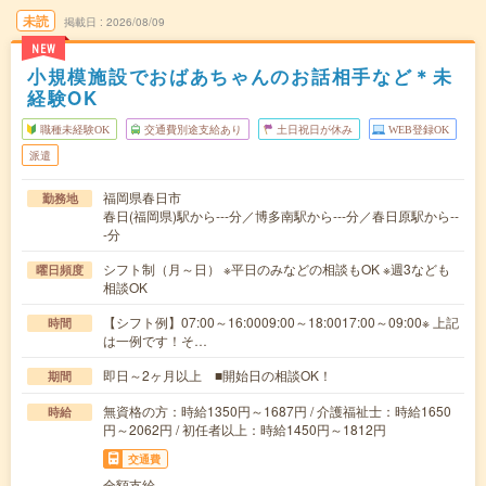
未読
掲載日
2026/08/09
NEW
小規模施設でおばあちゃんのお話相手など＊未
経験OK
職種未経験OK
交通費別途支給あり
土日祝日が休み
WEB登録OK
派遣
福岡県春日市
勤務地
春日(福岡県)駅から---分／博多南駅から---分／春日原駅から--
-分
シフト制（月～日） ※平日のみなどの相談もOK ※週3なども
曜日頻度
相談OK
【シフト例】07:00～16:0009:00～18:0017:00～09:00※ 上記
時間
は一例です！そ…
即日～2ヶ月以上 ■開始日の相談OK！
期間
無資格の方：時給1350円～1687円 / 介護福祉士：時給1650
時給
円～2062円 / 初任者以上：時給1450円～1812円
交通費
全額支給