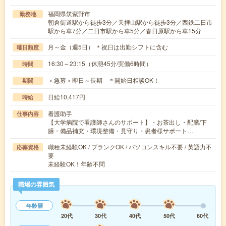
福岡県筑紫野市
勤務地
朝倉街道駅から徒歩3分／天拝山駅から徒歩3分／西鉄二日市
駅から車7分／二日市駅から車5分／春日原駅から車15分
月～金（週5日） ＊祝日は出勤シフトに含む
曜日頻度
16:30～23:15（休憩45分/実働6時間）
時間
＜急募＞即日～長期 ＊開始日相談OK！
期間
日給10,417円
時給
看護助手
仕事内容
【大学病院で看護師さんのサポート】・お茶出し・配膳/下
膳・備品補充・環境整備・見守り・患者様サポート…
職種未経験OK / ブランクOK / パソコンスキル不要 / 英語力不
応募資格
要
未経験OK！年齢不問
職場の雰囲気
年齢層
20代
30代
40代
50代
60代