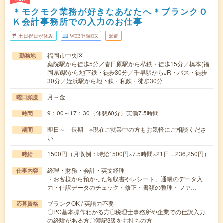
＊モクモク業務が好きなあなたへ＊ブランクＯ
Ｋ会計事務所での入力のお仕事
土日祝日が休み
WEB登録OK
派遣
福岡市中央区
勤務地
薬院駅から徒歩5分／春日原駅から私鉄・徒歩15分／橋本(福
岡県)駅から地下鉄・徒歩30分／千早駅からJR・バス・徒歩
30分／姪浜駅から地下鉄・私鉄・徒歩30分
月～金
曜日頻度
9：00～17：30（休憩60分）実働7.5時間
時間
即日～ 長期 ※現在ご就業中の方もお気軽にご相談くださ
期間
い
1500円（月収例：時給1500円×7.5時間×21日＝236,250円）
時給
経理・財務・会計・英文経理
仕事内容
・お客様から預かった領収書やレシート、通帳のデータ入
力・仕訳データのチェック・修正・書類の整理・ファ…
ブランクOK / 英語力不要
応募資格
〇PC基本操作わかる方〇税理士事務所や企業での仕訳入力
の経験がある方〇簿記3級をお持ちの方