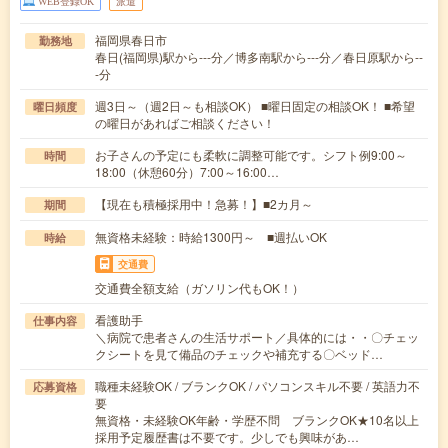
WEB登録OK
派遣
福岡県春日市
勤務地
春日(福岡県)駅から---分／博多南駅から---分／春日原駅から--
-分
週3日～（週2日～も相談OK） ■曜日固定の相談OK！ ■希望
曜日頻度
の曜日があればご相談ください！
お子さんの予定にも柔軟に調整可能です。シフト例9:00～
時間
18:00（休憩60分）7:00～16:00…
【現在も積極採用中！急募！】■2カ月～
期間
無資格未経験：時給1300円～ ■週払いOK
時給
交通費
交通費全額支給（ガソリン代もOK！）
看護助手
仕事内容
＼病院で患者さんの生活サポート／具体的には・・〇チェッ
クシートを見て備品のチェックや補充する〇ベッド…
職種未経験OK / ブランクOK / パソコンスキル不要 / 英語力不
応募資格
要
無資格・未経験OK年齢・学歴不問 ブランクOK★10名以上
採用予定履歴書は不要です。少しでも興味があ…