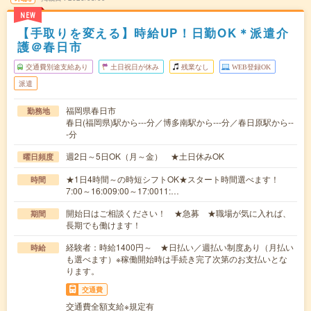
NEW
【手取りを変える】時給UP！日勤OK＊派遣介
護＠春日市
交通費別途支給あり
土日祝日が休み
残業なし
WEB登録OK
派遣
福岡県春日市
勤務地
春日(福岡県)駅から---分／博多南駅から---分／春日原駅から--
-分
週2日～5日OK（月～金） ★土日休みOK
曜日頻度
★1日4時間～の時短シフトOK★スタート時間選べます！
時間
7:00～16:009:00～17:0011:…
開始日はご相談ください！ ★急募 ★職場が気に入れば、
期間
長期でも働けます！
経験者：時給1400円～ ★日払い／週払い制度あり（月払い
時給
も選べます）※稼働開始時は手続き完了次第のお支払いとな
ります。
交通費
交通費全額支給※規定有