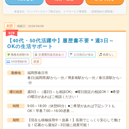
派遣会社
マンパワーグループ株式会社 ケアサービス事業部 （医療福祉介護関連）
未読
掲載日
2026/08/08
NEW
【40代・50代活躍中】履歴書不要＊週3日～
OKの生活サポート
職種未経験OK
交通費別途支給あり
土日祝日が休み
残業なし
WEB登録OK
派遣
福岡県春日市
勤務地
春日(福岡県)駅から---分／博多南駅から---分／春日原駅から--
-分
週3日～（週2日～も相談OK） ■曜日固定の相談OK！ ■希望
曜日頻度
の曜日があればご相談ください！
9:00～18:00（休憩60分）■ご希望があれば下記シフトも
時間
OK！早番 7:00～16:00遅番 …
【現在も積極採用中！急募！】長期でじっくり安心して働け
期間
る！応募から最短2～3日後に就業可能！