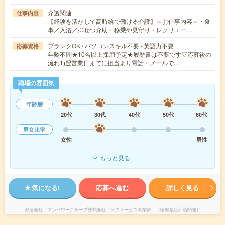
介護関連
仕事内容
【経験を活かして高時給で働ける介護】～お仕事内容～・食
事／入浴／排せつ介助・移乗や見守り・レクリエー…
ブランクOK / パソコンスキル不要 / 英語力不要
応募資格
年齢不問★10名以上採用予定★履歴書は不要です▽応募後の
流れ1)翌営業日までに担当より電話・メールで…
職場の雰囲気
年齢層
20代
30代
40代
50代
60代
男女比率
女性
男性
もっと見る
気になる!
応募へ進む
詳しく見る
派遣会社
マンパワーグループ株式会社 ケアサービス事業部 （医療福祉介護関連）