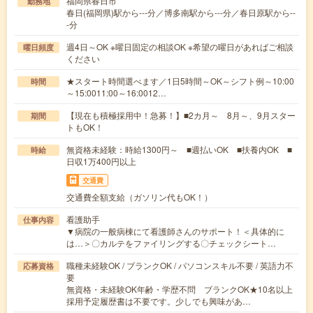
福岡県春日市
勤務地
春日(福岡県)駅から---分／博多南駅から---分／春日原駅から--
-分
週4日～OK ※曜日固定の相談OK ※希望の曜日があればご相談
曜日頻度
ください
★スタート時間選べます／1日5時間～OK～シフト例～10:00
時間
～15:0011:00～16:0012…
【現在も積極採用中！急募！】■2カ月～ 8月～、9月スター
期間
トもOK！
無資格未経験：時給1300円～ ■週払いOK ■扶養内OK ■
時給
日収1万400円以上
交通費
交通費全額支給（ガソリン代もOK！）
看護助手
仕事内容
▼病院の一般病棟にて看護師さんのサポート！＜具体的に
は…＞〇カルテをファイリングする〇チェックシート…
職種未経験OK / ブランクOK / パソコンスキル不要 / 英語力不
応募資格
要
無資格・未経験OK年齢・学歴不問 ブランクOK★10名以上
採用予定履歴書は不要です。少しでも興味があ…