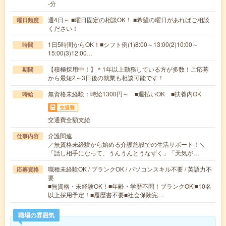
-分
週4日～ ■曜日固定の相談OK！ ■希望の曜日があればご相談
曜日頻度
ください！
1日5時間からOK！■シフト例(1)8:00～13:00(2)10:00～
時間
15:00(3)12:00…
【積極採用中！】＊1年以上勤務している方が多数！ご応募
期間
から最短2～3日後の就業も相談可能です！
無資格未経験：時給1300円～ ■週払いOK ■扶養内OK
時給
交通費
交通費全額支給
介護関連
仕事内容
／無資格未経験から始める介護施設での生活サポート！＼
「話し相手になって、うんうんとうなずく」「天気が…
職種未経験OK / ブランクOK / パソコンスキル不要 / 英語力不
応募資格
要
■無資格・未経験OK！■年齢・学歴不問！ブランクOK!■10名
以上採用予定！■履歴書不要■社会保険完…
職場の雰囲気