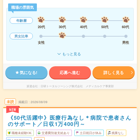
職場の雰囲気
年齢層
20代
30代
40代
50代
60代
男女比率
女性
男性
もっと見る
気になる!
応募へ進む
詳しく見る
派遣会社
日研トータルソーシング株式会社 メディカルケア事業部
未読
掲載日
2026/08/09
NEW
《50代活躍中》医療行為なし＊病院で患者さん
のサポート／日収1万400円～
職種未経験OK
交通費別途支給あり
土日祝日が休み
残業なし