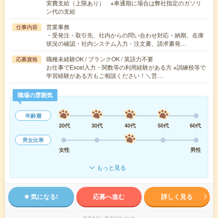
実費支給（上限あり） ※車通期に場合は弊社指定のガソリ
ン代の支給
営業事務
仕事内容
・受発注・取引先、社内からの問い合わせ対応・納期、在庫
状況の確認・社内システム入力・注文書、請求書発…
職種未経験OK / ブランクOK / 英語力不要
応募資格
お仕事でExcel入力・関数等の利用経験がある方 ※訓練校等で
学習経験がある方もご相談ください！＼営…
職場の雰囲気
年齢層
20代
30代
40代
50代
60代
男女比率
女性
男性
もっと見る
気になる!
応募へ進む
詳しく見る
派遣会社
株式会社パソナ