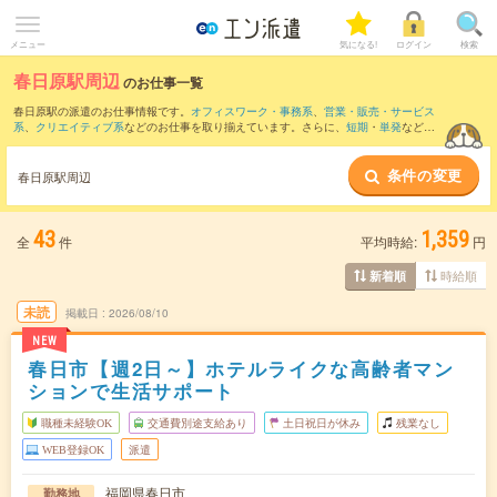
メニュー
気になる!
ログイン
検索
春日原駅周辺
のお仕事一覧
春日原駅の派遣のお仕事情報です。
オフィスワーク・事務系
、
営業・販売・サービス
系
、
クリエイティブ系
などのお仕事を取り揃えています。さらに、
短期
・
単発
などの
期間や、
職種未経験OK
などのこだわり条件で絞り込んでいただけます。
条件の変更
また、
博多駅
・
天神駅
・
西鉄福岡駅
・
中洲川端駅
・
天神南駅
など近隣駅のお仕事もご
春日原駅周辺
確認いただけます。
43
1,359
全
件
平均時給:
円
時給順
新着順
未読
掲載日
2026/08/10
NEW
春日市【週2日～】ホテルライクな高齢者マン
ションで生活サポート
職種未経験OK
交通費別途支給あり
土日祝日が休み
残業なし
WEB登録OK
派遣
福岡県春日市
勤務地