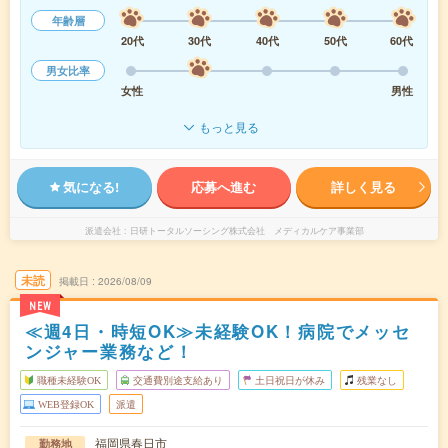
年齢層
20代
30代
40代
50代
60代
男女比率
女性
男性
もっと見る
気になる!
応募へ進む
詳しく見る
派遣会社
日研トータルソーシング株式会社 メディカルケア事業部
未読
掲載日
2026/08/09
NEW
≪週4日・時短OK≫未経験OK！病院でメッセ
ンジャー業務など！
職種未経験OK
交通費別途支給あり
土日祝日が休み
残業なし
WEB登録OK
派遣
福岡県春日市
勤務地