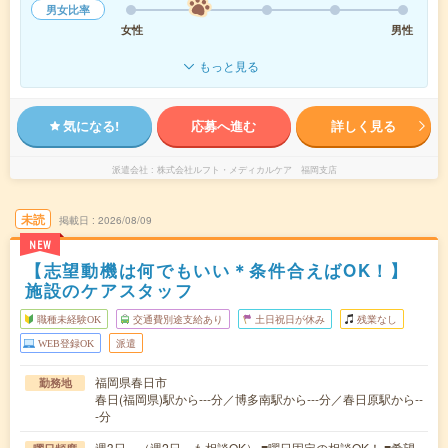
男女比率
女性
男性
もっと見る
気になる!
応募へ進む
詳しく見る
派遣会社
株式会社ルフト・メディカルケア 福岡支店
未読
掲載日
2026/08/09
NEW
【志望動機は何でもいい＊条件合えばOK！】
施設のケアスタッフ
職種未経験OK
交通費別途支給あり
土日祝日が休み
残業なし
WEB登録OK
派遣
福岡県春日市
勤務地
春日(福岡県)駅から---分／博多南駅から---分／春日原駅から--
-分
週3日～（週2日～も相談OK） ■曜日固定の相談OK！ ■希望