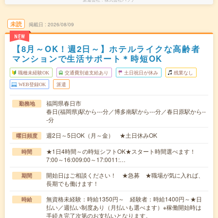
未読
掲載日
2026/08/09
NEW
【8月～OK！週2日～】ホテルライクな高齢者
マンションで生活サポート＊時短OK
職種未経験OK
交通費別途支給あり
土日祝日が休み
残業なし
WEB登録OK
派遣
福岡県春日市
勤務地
春日(福岡県)駅から---分／博多南駅から---分／春日原駅から--
-分
週2日～5日OK（月～金） ★土日休みOK
曜日頻度
★1日4時間～の時短シフトOK★スタート時間選べます！
時間
7:00～16:009:00～17:0011:…
開始日はご相談ください！ ★急募 ★職場が気に入れば、
期間
長期でも働けます！
無資格未経験：時給1350円～ 経験者：時給1400円～★日
時給
払い／週払い制度あり（月払いも選べます）※稼働開始時は
手続き完了次第のお支払いとなります。