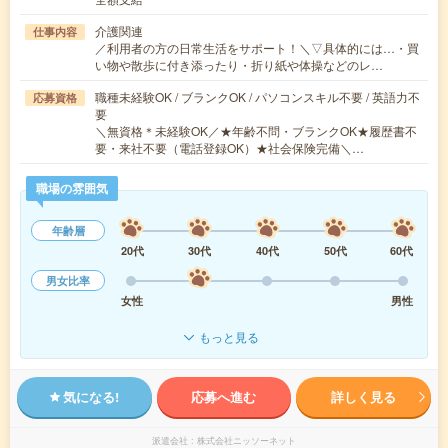
介護関連
仕事内容
／利用者の方の日常生活をサポート！＼▽具体的には…・買
い物や散歩に付き添ったり・折り紙や体操などのレ…
職種未経験OK / ブランクOK / パソコンスキル不要 / 英語力不
応募資格
要
＼無資格＊未経験OK／★年齢不問・ブランクOK★履歴書不
要・来社不要（電話登録OK）★社会保険完備＼…
職場の雰囲気
年齢層
20代
30代
40代
50代
60代
男女比率
女性
男性
もっと見る
気になる!
応募へ進む
詳しく見る
派遣会社
株式会社ニッソーネット