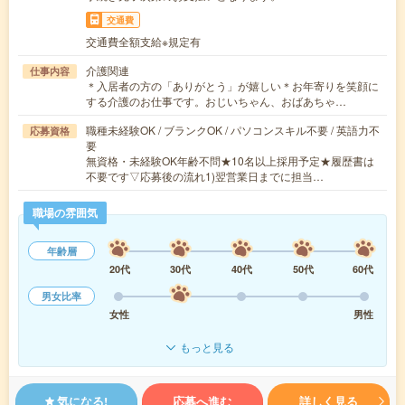
交通費
交通費全額支給※規定有
介護関連
仕事内容
＊入居者の方の「ありがとう」が嬉しい＊お年寄りを笑顔に
する介護のお仕事です。おじいちゃん、おばあちゃ…
職種未経験OK / ブランクOK / パソコンスキル不要 / 英語力不
応募資格
要
無資格・未経験OK年齢不問★10名以上採用予定★履歴書は
不要です▽応募後の流れ1)翌営業日までに担当…
職場の雰囲気
年齢層
20代
30代
40代
50代
60代
男女比率
女性
男性
もっと見る
気になる!
応募へ進む
詳しく見る