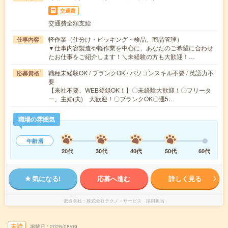
交通費
交通費全額支給
軽作業（仕分け・ピッキング・検品、商品管理）
仕事内容
▼仕事内容製造や軽作業を中心に、あなたのご希望に合わせ
たお仕事をご紹介します！＼未経験の方も大歓迎！…
職種未経験OK / ブランクOK / パソコンスキル不要 / 英語力不
応募資格
要
【来社不要、WEB登録OK！】〇未経験大歓迎！〇フリータ
ー、主婦(夫) 大歓迎！〇ブランクOK〇週5…
職場の雰囲気
年齢層
20代
30代
40代
50代
60代
気になる!
応募へ進む
詳しく見る
派遣会社
株式会社テクノ・サービス 採用担当
未読
掲載日
2026/08/09