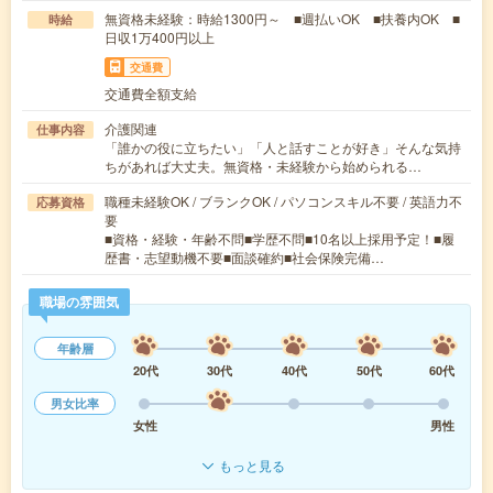
無資格未経験：時給1300円～ ■週払いOK ■扶養内OK ■
時給
日収1万400円以上
交通費
交通費全額支給
介護関連
仕事内容
「誰かの役に立ちたい」「人と話すことが好き」そんな気持
ちがあれば大丈夫。無資格・未経験から始められる…
職種未経験OK / ブランクOK / パソコンスキル不要 / 英語力不
応募資格
要
■資格・経験・年齢不問■学歴不問■10名以上採用予定！■履
歴書・志望動機不要■面談確約■社会保険完備…
職場の雰囲気
年齢層
20代
30代
40代
50代
60代
男女比率
女性
男性
もっと見る