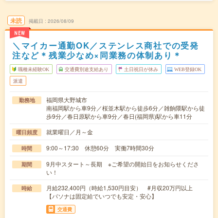
未読
掲載日
2026/08/09
NEW
＼マイカー通勤OK／ステンレス商社での受発
注など＊残業少なめ×同業務の体制あり＊
職種未経験OK
交通費別途支給あり
土日祝日が休み
WEB登録OK
派遣
福岡県大野城市
勤務地
南福岡駅から車9分／桜並木駅から徒歩6分／雑餉隈駅から徒
歩9分／春日原駅から車9分／春日(福岡県)駅から車11分
就業曜日／月～金
曜日頻度
9:00～17:30 休憩60分 実働7時間30分
時間
9月中スタート～長期 ※ご希望の開始日をお知らせくださ
期間
い！
月給232,400円（時給1,530円目安） #月収20万円以上
時給
【パソナは固定給でいつでも安定・安心】
交通費