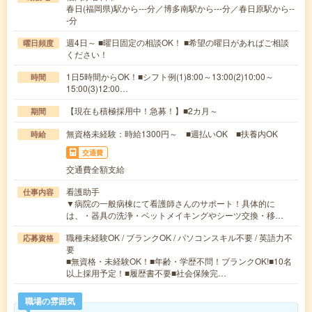
春日(福岡県)駅から---分／博多南駅から---分／春日原駅から--
-分
週4日～ ■曜日固定の相談OK！ ■希望の曜日があればご相談
曜日頻度
ください！
1日5時間からOK！■シフト例(1)8:00～13:00(2)10:00～
時間
15:00(3)12:00…
【現在も積極採用中！急募！】■2カ月～
期間
無資格未経験：時給1300円～ ■週払いOK ■扶養内OK
時給
交通費
交通費全額支給
看護助手
仕事内容
▼病院の一般病棟にて看護師さんのサポート！具体的に
は、・器具の洗浄・ベットメイキングやシーツ交換・移…
職種未経験OK / ブランクOK / パソコンスキル不要 / 英語力不
応募資格
要
■無資格・未経験OK！■年齢・学歴不問！ブランクOK!■10名
以上採用予定！■履歴書不要■社会保険完…
職場の雰囲気