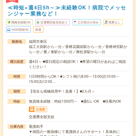
≪時短×週4日5h～≫未経験OK！病院でメッセ
ンジャー業務など！
職種未経験OK
交通費別途支給あり
土日祝日が休み
残業なし
WEB登録OK
派遣
福岡市東区
勤務地
福工大前駅から---分／香椎花園前駅から---分／香椎神宮駅か
ら---分／雁ノ巣駅から---分／舞松原駅から---分
週4日～ ■曜日固定の相談OK！ ■希望の曜日があればご相談
曜日頻度
ください！
1日5時間からOK！■シフト例(1)8:00～13:00(2)10:00～
時間
15:00(3)12:00…
【現在も積極採用中！急募！】■2カ月～
期間
無資格未経験：時給1300円～ ■週払いOK ■扶養内OK
時給
交通費
交通費全額支給
看護助手
仕事内容
▼病院の一般病棟にて看護師さんのサポート！具体的に