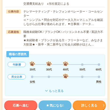
交通費支給あり ※当社規定による
テレマーケティング・テレフォンオペレーター・コールセン
仕事内容
ター
≪＊シンプル＊問合せ対応やデータ入力≫マニュアルを確認
しながらお仕事が進められます。▼仕事例・データ…
職種未経験OK / ブランクOK / パソコンスキル不要 / 英語力不
応募資格
要
★未経験者・ブランクがある方・フリーターなど、みなさま
大歓迎★・新卒・第二新卒など社会人経験がほとん…
職場の雰囲気
年齢層
20代
30代
40代
50代
60代
男女比率
女性
男性
もっと見る
応募へ進む
気になる!
詳しく見る