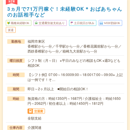
NEW
3ヵ月で71万円稼ぐ！未経験OK＊おばあちゃん
のお話相手など
職種未経験OK
交通費別途支給あり
土日祝日が休み
WEB登録OK
派遣
福岡市東区
勤務地
香椎駅から---分／千早駅から---分／香椎花園前駅から---分／
西鉄香椎駅から---分／箱崎九大前駅から---分
シフト制（月～日） ※平日のみなどの相談もOK ※週3なども
曜日頻度
相談OK
【シフト例】07:00～16:0009:00～18:0017:00～09:00※ 上記
時間
は一例です！そ…
即日～2ヶ月以上 ■開始日の相談OK！
期間
無資格の方：時給1350円～1687円 / 介護福祉士：時給1650
時給
円～2062円 / 初任者以上：時給1450円～1812円
交通費
全額支給
介護関連
仕事内容