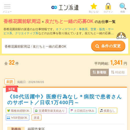
メニュー
気になる!
ログイン
検索
香椎花園前駅周辺
×
友だちと一緒の応募OK
のお仕事一覧
香椎花園前駅の派遣のお仕事情報です。
オフィスワーク・事務系
、
営業・販売・サー
ビス系
、
クリエイティブ系
などのお仕事を取り揃えています。友だちと一緒の応募OK
の条件の他に、
交通費別途支給あり
、
職種未経験OK
、
週4日勤務
などのこだわり条件
も取り揃えています。
条件の変更
香椎花園前駅周辺 / 友だちと一緒の応募OK
32
1,341
全
件
平均時給:
円
時給順
新着順
未読
掲載日
2026/08/05
NEW
《50代活躍中》医療行為なし＊病院で患者さん
のサポート／日収1万400円～
職種未経験OK
交通費別途支給あり
土日祝日が休み
残業なし
WEB登録OK
派遣
福岡市東区
勤務地