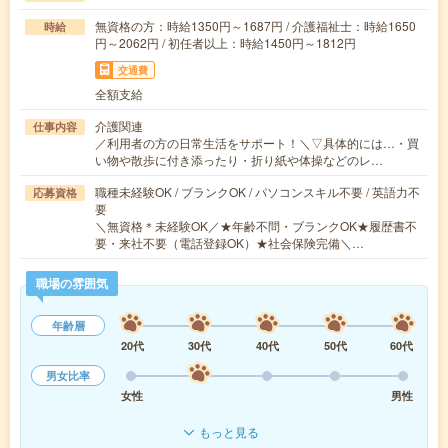
無資格の方：時給1350円～1687円 / 介護福祉士：時給1650
時給
円～2062円 / 初任者以上：時給1450円～1812円
交通費
全額支給
介護関連
仕事内容
／利用者の方の日常生活をサポート！＼▽具体的には…・買
い物や散歩に付き添ったり・折り紙や体操などのレ…
職種未経験OK / ブランクOK / パソコンスキル不要 / 英語力不
応募資格
要
＼無資格＊未経験OK／★年齢不問・ブランクOK★履歴書不
要・来社不要（電話登録OK）★社会保険完備＼…
職場の雰囲気
年齢層
20代
30代
40代
50代
60代
男女比率
女性
男性
もっと見る