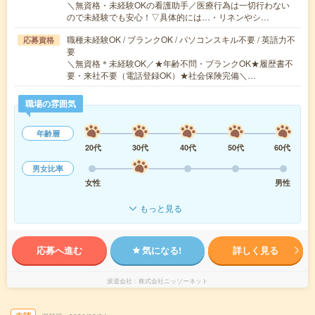
＼無資格・未経験OKの看護助手／医療行為は一切行わない
ので未経験でも安心！▽具体的には…・リネンやシ…
職種未経験OK / ブランクOK / パソコンスキル不要 / 英語力不
応募資格
要
＼無資格＊未経験OK／★年齢不問・ブランクOK★履歴書不
要・来社不要（電話登録OK）★社会保険完備＼…
職場の雰囲気
年齢層
20代
30代
40代
50代
60代
男女比率
女性
男性
もっと見る
応募へ進む
気になる!
詳しく見る
派遣会社
株式会社ニッソーネット