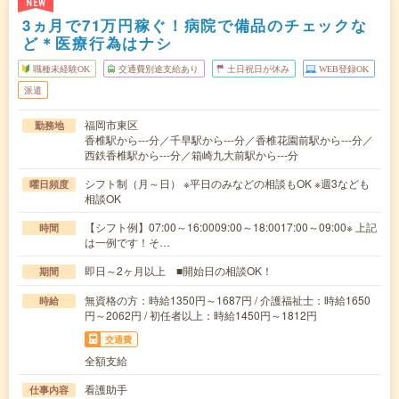
NEW
3ヵ月で71万円稼ぐ！病院で備品のチェックな
ど＊医療行為はナシ
職種未経験OK
交通費別途支給あり
土日祝日が休み
WEB登録OK
派遣
福岡市東区
勤務地
香椎駅から---分／千早駅から---分／香椎花園前駅から---分／
西鉄香椎駅から---分／箱崎九大前駅から---分
シフト制（月～日） ※平日のみなどの相談もOK ※週3なども
曜日頻度
相談OK
【シフト例】07:00～16:0009:00～18:0017:00～09:00※ 上記
時間
は一例です！そ…
即日～2ヶ月以上 ■開始日の相談OK！
期間
無資格の方：時給1350円～1687円 / 介護福祉士：時給1650
時給
円～2062円 / 初任者以上：時給1450円～1812円
交通費
全額支給
看護助手
仕事内容