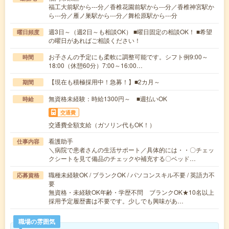
福工大前駅から---分／香椎花園前駅から---分／香椎神宮駅か
ら---分／雁ノ巣駅から---分／舞松原駅から---分
週3日～（週2日～も相談OK） ■曜日固定の相談OK！ ■希望
曜日頻度
の曜日があればご相談ください！
お子さんの予定にも柔軟に調整可能です。シフト例9:00～
時間
18:00（休憩60分）7:00～16:00…
【現在も積極採用中！急募！】■2カ月～
期間
無資格未経験：時給1300円～ ■週払いOK
時給
交通費
交通費全額支給（ガソリン代もOK！）
看護助手
仕事内容
＼病院で患者さんの生活サポート／具体的には・・〇チェッ
クシートを見て備品のチェックや補充する〇ベッド…
職種未経験OK / ブランクOK / パソコンスキル不要 / 英語力不
応募資格
要
無資格・未経験OK年齢・学歴不問 ブランクOK★10名以上
採用予定履歴書は不要です。少しでも興味があ…
職場の雰囲気