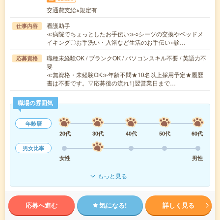
交通費支給※規定有
看護助手
仕事内容
≪病院でちょっとしたお手伝い≫○シーツの交換やベッドメ
イキング〇お手洗い・入浴など生活のお手伝い○診…
職種未経験OK / ブランクOK / パソコンスキル不要 / 英語力不
応募資格
要
≪無資格・未経験OK≫年齢不問★10名以上採用予定★履歴
書は不要です。▽応募後の流れ1)翌営業日まで…
職場の雰囲気
年齢層
20代
30代
40代
50代
60代
男女比率
女性
男性
もっと見る
応募へ進む
気になる!
詳しく見る