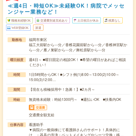
≪週4日・時短OK≫未経験OK！病院でメッセ
ンジャー業務など！
職種未経験OK
交通費別途支給あり
土日祝日が休み
残業なし
WEB登録OK
派遣
福岡市東区
勤務地
福工大前駅から---分／香椎花園前駅から---分／香椎神宮駅か
ら---分／雁ノ巣駅から---分／舞松原駅から---分
週4日～ ■曜日固定の相談OK！ ■希望の曜日があればご相談
曜日頻度
ください！
1日5時間からOK！■シフト例(1)8:00～13:00(2)10:00～
時間
15:00(3)12:00…
【現在も積極採用中！急募！】■2カ月～
期間
無資格未経験：時給1300円～ ■週払いOK ■扶養内OK
時給
交通費
交通費全額支給
看護助手
仕事内容
▼病院の一般病棟にて看護師さんのサポート！具体的に
は、・器具の洗浄・ベットメイキングやシーツ交換・移…