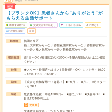
未読
掲載日
2026/08/05
NEW
【ブランクOK】患者さんから”ありがとう”が
もらえる生活サポート
職種未経験OK
交通費別途支給あり
土日祝日が休み
残業なし
WEB登録OK
派遣
福岡市東区
勤務地
福工大前駅から---分／香椎花園前駅から---分／香椎神宮駅か
ら---分／雁ノ巣駅から---分／舞松原駅から---分
週4日～OK ※曜日固定の相談OK ※希望の曜日があればご相談
曜日頻度
ください
★スタート時間選べます／1日5時間～OK～シフト例～10:00
時間
～15:0011:00～16:0012…
【現在も積極採用中！急募！】■2カ月～ 8月～、9月スター
期間
トもOK！
無資格未経験：時給1300円～ ■週払いOK ■扶養内OK ■
時給
日収1万400円以上
交通費
交通費全額支給（ガソリン代もOK！）