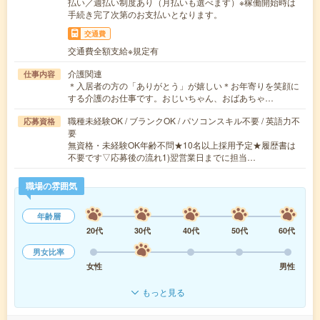
払い／週払い制度あり（月払いも選べます）※稼働開始時は
手続き完了次第のお支払いとなります。
交通費
交通費全額支給※規定有
介護関連
仕事内容
＊入居者の方の「ありがとう」が嬉しい＊お年寄りを笑顔に
する介護のお仕事です。おじいちゃん、おばあちゃ…
職種未経験OK / ブランクOK / パソコンスキル不要 / 英語力不
応募資格
要
無資格・未経験OK年齢不問★10名以上採用予定★履歴書は
不要です▽応募後の流れ1)翌営業日までに担当…
職場の雰囲気
年齢層
20代
30代
40代
50代
60代
男女比率
女性
男性
もっと見る