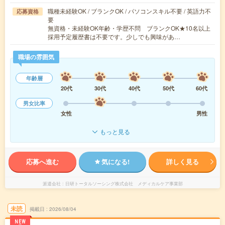
職種未経験OK / ブランクOK / パソコンスキル不要 / 英語力不
応募資格
要
無資格・未経験OK年齢・学歴不問 ブランクOK★10名以上
採用予定履歴書は不要です。少しでも興味があ…
職場の雰囲気
年齢層
20代
30代
40代
50代
60代
男女比率
女性
男性
もっと見る
応募へ進む
気になる!
詳しく見る
派遣会社
日研トータルソーシング株式会社 メディカルケア事業部
未読
掲載日
2026/08/04
NEW