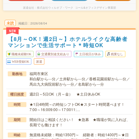
派遣会社
株式会社ウィルオブ・ワーク コール&オフィスデザイン事業部
未読
掲載日
2026/08/04
NEW
【8月～OK！週2日～】ホテルライクな高齢者
マンションで生活サポート＊時短OK
職種未経験OK
交通費別途支給あり
土日祝日が休み
残業なし
WEB登録OK
派遣
福岡市東区
勤務地
和白駅から---分／土井駅から---分／香椎花園前駅から---分／
馬出九大病院前駅から---分／名島駅から---分
週2日～5日OK（月～金） ★土日休みOK
曜日頻度
★1日4時間～の時短シフトOK★スタート時間選べます！
時間
7:00～16:009:00～17:0011:…
開始日はご相談ください！ ★急募 ★職場が気に入れば、
期間
長期でも働けます！
無資格未経験：時給1350円～ 経験者：時給1400円～★日
時給