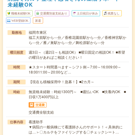
未経験OK
職種未経験OK
交通費別途支給あり
土日祝日が休み
残業なし
WEB登録OK
派遣
福岡市東区
勤務地
福工大前駅から---分／香椎花園前駅から---分／香椎神宮駅か
ら---分／雁ノ巣駅から---分／舞松原駅から---分
週3日～（週2日～も相談OK） ■曜日固定の相談OK！ ■希望
曜日頻度
の曜日があればご相談ください！
★スタート時間選べます～シフト例～7:00～16:009:00～
時間
18:0011:00～20:00など…
【現在も積極採用中！急募！】■2カ月～
期間
無資格未経験：時給1300円～ ■週払いOK ■扶養内OK ■
時給
日収1万400円以上
交通費
交通費全額支給
看護助手
仕事内容
▼病院の一般病棟にて看護師さんのサポート！＜具体的に
は…＞〇カルテをファイリングする〇チェックシート…