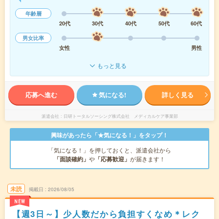
年齢層
20代
30代
40代
50代
60代
男女比率
女性
男性
もっと見る
応募へ進む
気になる!
詳しく見る
派遣会社
日研トータルソーシング株式会社 メディカルケア事業部
興味があったら「★気になる！」をタップ！
「気になる！」を押しておくと、派遣会社から
「面談確約」
や
「応募歓迎」
が届きます！
未読
掲載日
2026/08/05
NEW
【週3日～】少人数だから負担すくなめ＊レク