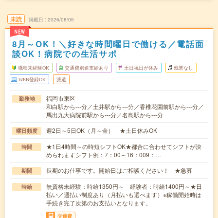
未読
掲載日
2026/08/05
NEW
8月～OK！＼好きな時間曜日で働ける／電話面
談OK！病院での生活サポ
職種未経験OK
交通費別途支給あり
土日祝日が休み
残業なし
WEB登録OK
派遣
福岡市東区
勤務地
和白駅から---分／土井駅から---分／香椎花園前駅から---分／
馬出九大病院前駅から---分／名島駅から---分
週2日～5日OK（月～金） ★土日休みOK
曜日頻度
★1日4時間～の時短シフトOK★都合に合わせてシフトが決
時間
められますシフト例：7：00～16：009：…
長期のお仕事です。開始日はご相談ください！ ★急募
期間
無資格未経験：時給1350円～ 経験者：時給1400円～★日
時給
払い／週払い制度あり（月払いも選べます）※稼働開始時は
手続き完了次第のお支払いとなります。
交通費