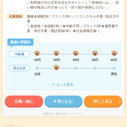
／利用者の方の日常生活をサポート！＼▽具体的には…・買
い物や散歩に付き添ったり・折り紙や体操などのレ…
職種未経験OK / ブランクOK / パソコンスキル不要 / 英語力不
応募資格
要
＼無資格＊未経験OK／★年齢不問・ブランクOK★履歴書不
要・来社不要（電話登録OK）★社会保険完備＼…
職場の雰囲気
年齢層
20代
30代
40代
50代
60代
男女比率
女性
男性
もっと見る
応募へ進む
気になる!
詳しく見る
派遣会社
株式会社ニッソーネット