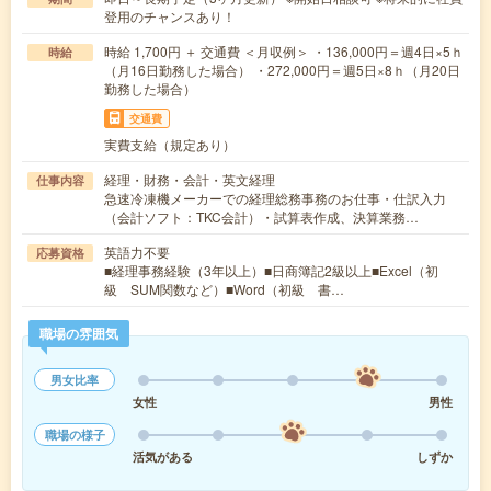
登用のチャンスあり！
時給 1,700円 ＋ 交通費 ＜月収例＞ ・136,000円＝週4日×5ｈ
時給
（月16日勤務した場合） ・272,000円＝週5日×8ｈ（月20日
勤務した場合）
交通費
実費支給（規定あり）
経理・財務・会計・英文経理
仕事内容
急速冷凍機メーカーでの経理総務事務のお仕事・仕訳入力
（会計ソフト：TKC会計）・試算表作成、決算業務…
英語力不要
応募資格
■経理事務経験（3年以上）■日商簿記2級以上■Excel（初
級 SUM関数など）■Word（初級 書…
職場の雰囲気
男女比率
女性
男性
職場の様子
活気がある
しずか