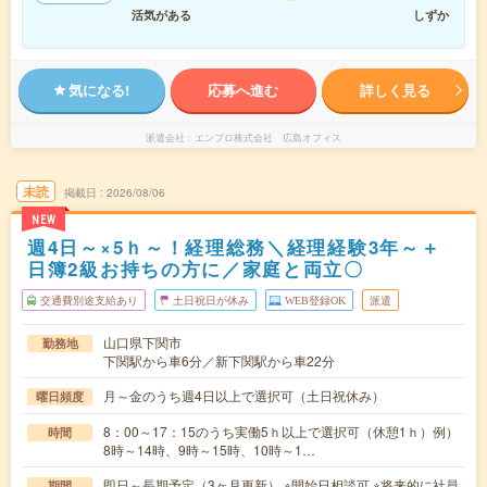
活気がある
しずか
気になる!
応募へ進む
詳しく見る
派遣会社
エンプロ株式会社 広島オフィス
未読
掲載日
2026/08/06
NEW
週4日～×5ｈ～！経理総務＼経理経験3年～＋
日簿2級お持ちの方に／家庭と両立〇
交通費別途支給あり
土日祝日が休み
WEB登録OK
派遣
山口県下関市
勤務地
下関駅から車6分／新下関駅から車22分
月～金のうち週4日以上で選択可（土日祝休み）
曜日頻度
8：00～17：15のうち実働5ｈ以上で選択可（休憩1ｈ）例）
時間
8時～14時、9時～15時、10時～1…
即日～長期予定（3ヶ月更新） ※開始日相談可 ※将来的に社員
期間