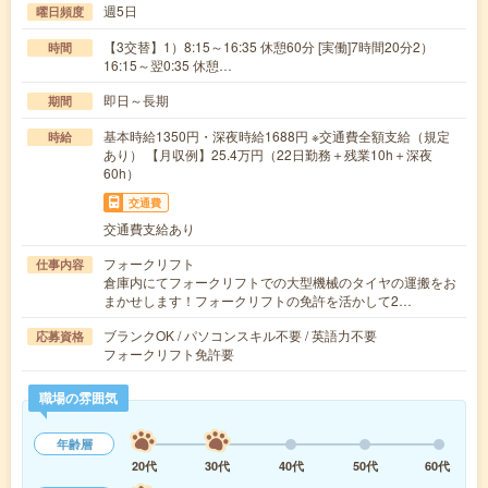
週5日
曜日頻度
【3交替】1）8:15～16:35 休憩60分 [実働]7時間20分2）
時間
16:15～翌0:35 休憩…
即日～長期
期間
基本時給1350円・深夜時給1688円 ※交通費全額支給（規定
時給
あり） 【月収例】25.4万円（22日勤務＋残業10h＋深夜
60h）
交通費
交通費支給あり
フォークリフト
仕事内容
倉庫内にてフォークリフトでの大型機械のタイヤの運搬をお
まかせします！フォークリフトの免許を活かして2…
ブランクOK / パソコンスキル不要 / 英語力不要
応募資格
フォークリフト免許要
職場の雰囲気
年齢層
20代
30代
40代
50代
60代