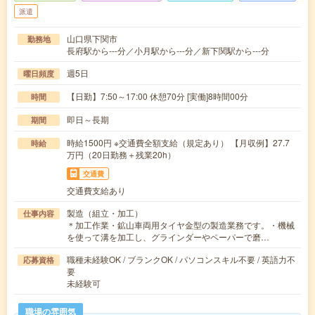
派遣
山口県下関市
勤務地
長府駅から---分／小月駅から---分／新下関駅から---分
週5日
曜日頻度
【日勤】7:50～17:00 休憩70分 [実働]8時間00分
時間
即日～長期
期間
時給1500円 ※交通費全額支給（規定あり） 【月収例】27.7
時給
万円（20日勤務＋残業20h）
交通費
交通費支給あり
製造（組立・加工）
仕事内容
＊加工作業・鉱山車両用タイヤ金型の製造業務です。・機械
を使って溝を加工し、グラインダーやペーパーで磨…
職種未経験OK / ブランクOK / パソコンスキル不要 / 英語力不
応募資格
要
未経験可
職場の雰囲気