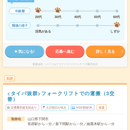
年齢層
20代
30代
40代
50代
60代
職場の様子
活気がある
しずか
気になる!
応募へ進む
詳しく見る
派遣会社
パーソルファクトリーパートナーズ株式会社
未読
<タイパ抜群>フォークリフトでの運搬（3交
替）
交通費別途支給あり
土日祝日が休み
WEB登録OK
派遣
山口県下関市
勤務地
長府駅から---分／新下関駅から---分／綾羅木駅から---分