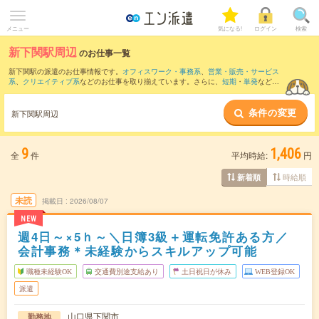
メニュー
気になる!
ログイン
検索
新下関駅周辺
のお仕事一覧
新下関駅の派遣のお仕事情報です。
オフィスワーク・事務系
、
営業・販売・サービス
系
、
クリエイティブ系
などのお仕事を取り揃えています。さらに、
短期
・
単発
などの
期間や、
職種未経験OK
などのこだわり条件で絞り込んでいただけます。
条件の変更
また、
下関駅
・
小月駅
・
長府駅
・
幡生駅
・
綾羅木駅
など近隣駅のお仕事もご確認いた
新下関駅周辺
だけます。
9
1,406
全
件
平均時給:
円
時給順
新着順
未読
掲載日
2026/08/07
NEW
週4日～×5ｈ～＼日簿3級＋運転免許ある方／
会計事務＊未経験からスキルアップ可能
職種未経験OK
交通費別途支給あり
土日祝日が休み
WEB登録OK
派遣
山口県下関市
勤務地