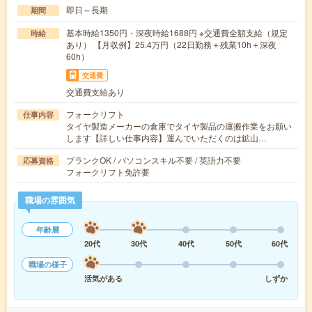
即日～長期
期間
基本時給1350円・深夜時給1688円 ※交通費全額支給（規定
時給
あり） 【月収例】25.4万円（22日勤務＋残業10h＋深夜
60h）
交通費
交通費支給あり
フォークリフト
仕事内容
タイヤ製造メーカーの倉庫でタイヤ製品の運搬作業をお願い
します【詳しい仕事内容】運んでいただくのは鉱山…
ブランクOK / パソコンスキル不要 / 英語力不要
応募資格
フォークリフト免許要
職場の雰囲気
年齢層
20代
30代
40代
50代
60代
職場の様子
活気がある
しずか