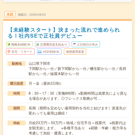
未読
掲載日
2026/08/03
【未経験スタート】決まった流れで進められ
る！社内SEで正社員デビュー
職種未経験OK
交通費別途支給あり
土日祝日が休み
在宅・リモート
WEB登録OK
無期雇用派遣
山口県下関市
勤務地
下関駅から---分／新下関駅から---分／幡生駅から---分／長府
駅から---分／綾羅木駅から---分
月～金（週休2日制）
曜日頻度
8：30～17：30（実働8時間）※勤務時間は就業先により異な
時間
る場合があります。◎フレックス勤務が可…
長期（期間を定めない雇用契約を当社と結びます）派遣先が
期間
変わっても雇用は継続！
月給23万円～50万円＋地域／住宅手当＋残業代 ※残業代は
時給
全額支給します。 ※各種手当あり ※経験・年齢・能力等を
考慮して加給・優遇します。