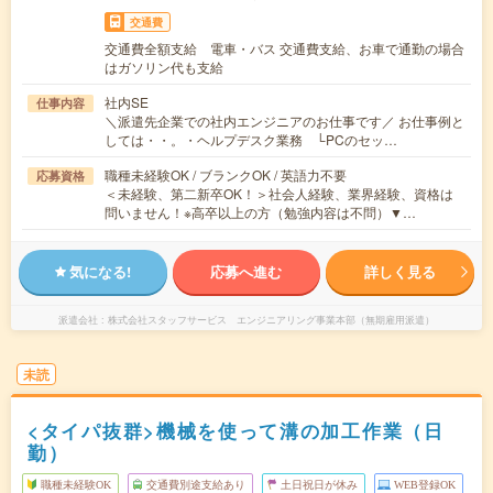
交通費
交通費全額支給 電車・バス 交通費支給、お車で通勤の場合
はガソリン代も支給
社内SE
仕事内容
＼派遣先企業での社内エンジニアのお仕事です／ お仕事例と
しては・・。・ヘルプデスク業務 └PCのセッ…
職種未経験OK / ブランクOK / 英語力不要
応募資格
＜未経験、第二新卒OK！＞社会人経験、業界経験、資格は
問いません！※高卒以上の方（勉強内容は不問）▼…
気になる!
応募へ進む
詳しく見る
派遣会社
株式会社スタッフサービス エンジニアリング事業本部（無期雇用派遣）
未読
<タイパ抜群>機械を使って溝の加工作業（日
勤）
職種未経験OK
交通費別途支給あり
土日祝日が休み
WEB登録OK