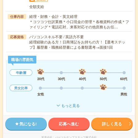
全額支給
経理・財務・会計・英文経理
仕事内容
＊コツコツ仕訳業務＊小口現金の管理＊各種資料の作成＊フ
ァイリング＊電話応対、来客対応その他庶務もお任…
パソコンスキル不要 / 英語力不要
応募資格
経理経験のある方！日商簿記をお持ちの方！【選考ステッ
プ】履歴書・職務経歴書による書類選考→面接1回
職場の雰囲気
年齢層
20代
30代
40代
50代
60代
男女比率
女性
男性
もっと見る
気になる!
応募へ進む
詳しく見る
派遣会社
パーソルテンプスタッフ株式会社