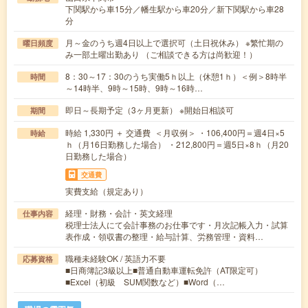
下関駅から車15分／幡生駅から車20分／新下関駅から車28
分
月～金のうち週4日以上で選択可（土日祝休み） ※繁忙期の
曜日頻度
み一部土曜出勤あり （ご相談できる方は尚歓迎！）
8：30～17：30のうち実働5ｈ以上（休憩1ｈ）＜例＞8時半
時間
～14時半、9時～15時、9時～16時…
即日～長期予定（3ヶ月更新） ※開始日相談可
期間
時給 1,330円 ＋ 交通費 ＜月収例＞ ・106,400円＝週4日×5
時給
ｈ（月16日勤務した場合） ・212,800円＝週5日×8ｈ（月20
日勤務した場合）
交通費
実費支給（規定あり）
経理・財務・会計・英文経理
仕事内容
税理士法人にて会計事務のお仕事です・月次記帳入力・試算
表作成・領収書の整理・給与計算、労務管理・資料…
職種未経験OK / 英語力不要
応募資格
■日商簿記3級以上■普通自動車運転免許（AT限定可）
■Excel（初級 SUM関数など）■Word（…