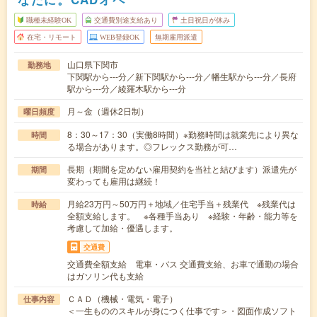
職種未経験OK
交通費別途支給あり
土日祝日が休み
在宅・リモート
WEB登録OK
無期雇用派遣
山口県下関市
勤務地
下関駅から---分／新下関駅から---分／幡生駅から---分／長府
駅から---分／綾羅木駅から---分
月～金（週休2日制）
曜日頻度
8：30～17：30（実働8時間）※勤務時間は就業先により異な
時間
る場合があります。◎フレックス勤務が可…
長期（期間を定めない雇用契約を当社と結びます）派遣先が
期間
変わっても雇用は継続！
月給23万円～50万円＋地域／住宅手当＋残業代 ※残業代は
時給
全額支給します。 ※各種手当あり ※経験・年齢・能力等を
考慮して加給・優遇します。
交通費
交通費全額支給 電車・バス 交通費支給、お車で通勤の場合
はガソリン代も支給
ＣＡＤ（機械・電気・電子）
仕事内容
＜一生もののスキルが身につく仕事です＞・図面作成ソフト