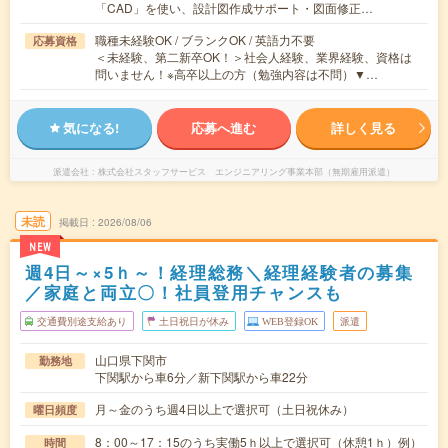
「CAD」を使い、設計図作成サポート・図面修正…
職種未経験OK / ブランクOK / 英語力不要
応募資格
＜未経験、第二新卒OK！＞社会人経験、業界経験、資格は
問いません！※高卒以上の方（勉強内容は不問）▼…
気になる!
応募へ進む
詳しく見る
派遣会社
株式会社スタッフサービス エンジニアリング事業本部（無期雇用派遣）
未読
掲載日
2026/08/06
NEW
週4日～×5ｈ～！経理総務＼経理経験者の募集
／家庭と両立〇！社員登用チャンスも
交通費別途支給あり
土日祝日が休み
WEB登録OK
派遣
山口県下関市
勤務地
下関駅から車6分／新下関駅から車22分
月～金のうち週4日以上で選択可（土日祝休み）
曜日頻度
8：00～17：15のうち実働5ｈ以上で選択可（休憩1ｈ）例）
時間