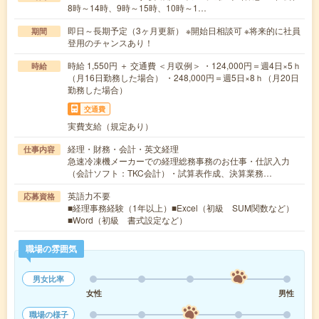
8時～14時、9時～15時、10時～1…
即日～長期予定（3ヶ月更新） ※開始日相談可 ※将来的に社員
期間
登用のチャンスあり！
時給 1,550円 ＋ 交通費 ＜月収例＞ ・124,000円＝週4日×5ｈ
時給
（月16日勤務した場合） ・248,000円＝週5日×8ｈ（月20日
勤務した場合）
交通費
実費支給（規定あり）
経理・財務・会計・英文経理
仕事内容
急速冷凍機メーカーでの経理総務事務のお仕事・仕訳入力
（会計ソフト：TKC会計）・試算表作成、決算業務…
英語力不要
応募資格
■経理事務経験（1年以上）■Excel（初級 SUM関数など）
■Word（初級 書式設定など）
職場の雰囲気
男女比率
女性
男性
職場の様子