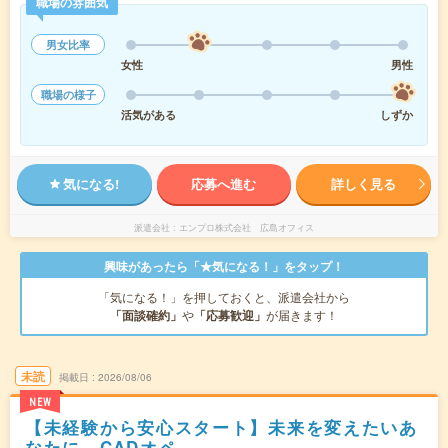
職場の雰囲気
男女比率
女性
男性
職場の様子
活気がある
しずか
気になる!
応募へ進む
詳しく見る
派遣会社
エンプロ株式会社 広島オフィス
興味があったら「★気になる！」をタップ！
「気になる！」を押しておくと、派遣会社から
「面談確約」
や
「応募歓迎」
が届きます！
未読
掲載日
2026/08/06
NEW
【未経験から安心スタート】未来を変えたいあ
なたに。CADオペ