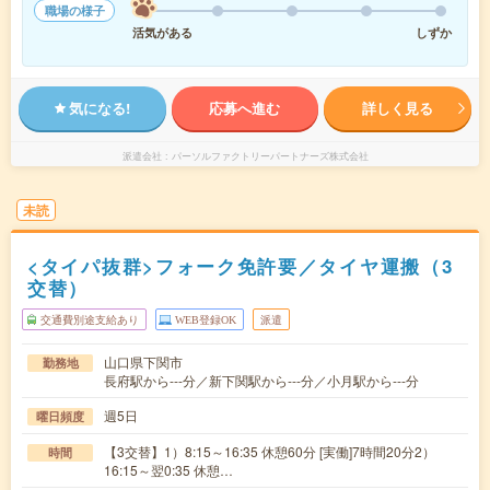
職場の様子
活気がある
しずか
気になる!
応募へ進む
詳しく見る
派遣会社
パーソルファクトリーパートナーズ株式会社
未読
<タイパ抜群>フォーク免許要／タイヤ運搬（3
交替）
交通費別途支給あり
WEB登録OK
派遣
山口県下関市
勤務地
長府駅から---分／新下関駅から---分／小月駅から---分
週5日
曜日頻度
【3交替】1）8:15～16:35 休憩60分 [実働]7時間20分2）
時間
16:15～翌0:35 休憩…