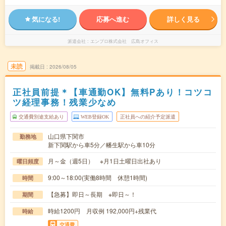
気になる!
応募へ進む
詳しく見る
派遣会社
エンプロ株式会社 広島オフィス
未読
掲載日
2026/08/05
正社員前提＊【車通勤OK】無料Pあり！コツコ
ツ経理事務！残業少なめ
交通費別途支給あり
WEB登録OK
正社員への紹介予定派遣
山口県下関市
勤務地
新下関駅から車5分／幡生駅から車10分
月～金（週5日） ※月1日土曜日出社あり
曜日頻度
9:00～18:00(実働8時間 休憩1時間)
時間
【急募】即日～長期 ※即日～！
期間
時給1200円 月収例 192,000円+残業代
時給
交通費