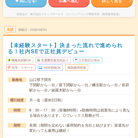
気になる!
応募へ進む
詳しく見る
派遣会社
株式会社スタッフサービス エンジニアリング事業本部（無期雇用派遣）
未読
掲載日
2026/08/03
【未経験スタート】決まった流れで進められ
る！社内SEで正社員デビュー
職種未経験OK
交通費別途支給あり
土日祝日が休み
在宅・リモート
WEB登録OK
無期雇用派遣
山口県下関市
勤務地
下関駅から---分／新下関駅から---分／幡生駅から---分／長府
駅から---分／綾羅木駅から---分
月～金（週休2日制）
曜日頻度
8：30～17：30（実働8時間）※勤務時間は就業先により異な
時間
る場合があります。◎フレックス勤務が可…
長期（期間を定めない雇用契約を当社と結びます）派遣先が
期間
変わっても雇用は継続！