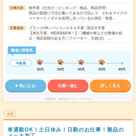
軽作業（仕分け・ピッキング・検品、商品管理）
仕事内容
製品の図面に寸法が書いてあるので読んで、それをマイクロ
メーターとノギスを使用し合っているか測定・検査…
ブランクOK / パソコンスキル不要 / 英語力不要
応募資格
【来社不要、WEB登録OK！】〇機械や車などの整備や組
立・測定経験のある方〇フリーター、主婦(夫) …
職場の雰囲気
年齢層
20代
30代
40代
50代
60代
気になる!
応募へ進む
詳しく見る
派遣会社
株式会社テクノ・サービス
未読
車通勤OK！土日休み！日勤のお仕事！製品の
メッキ加工