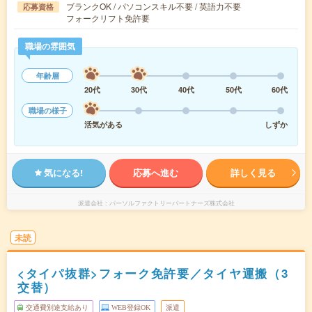
ブランクOK / パソコンスキル不要 / 英語力不要
応募資格
フォークリフト免許要
職場の雰囲気
年齢層
20代
30代
40代
50代
60代
職場の様子
活気がある
しずか
気になる!
応募へ進む
詳しく見る
派遣会社
パーソルファクトリーパートナーズ株式会社
未読
<タイパ抜群>フォーク免許要／タイヤ運搬（3
交替）
交通費別途支給あり
WEB登録OK
派遣