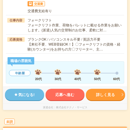
交通費
交通費支給有り
フォークリフト
仕事内容
フォークリフト作業、荷物をパレットに載せる作業をお願い
します。(派遣)人気の交替制のお仕事、柔軟に対…
ブランクOK / パソコンスキル不要 / 英語力不要
応募資格
【来社不要、WEB登録OK！】〇フォークリフトの資格・経
験(カウンター)をお持ちの方〇フリーター、主…
職場の雰囲気
年齢層
20代
30代
40代
50代
60代
気になる!
応募へ進む
詳しく見る
派遣会社
株式会社テクノ・サービス
未読