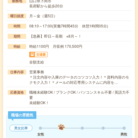
山口県下関市
勤務地
長府駅から徒歩20分
月～金（週5日）
曜日頻度
08:10～17:00(実働7時間45分 休憩1時間05分)
時間
【急募】即日～長期 ※8月～！
期間
時給1100円 月収例 170,500円
時給
交通費
全額支給
営業事務
仕事内容
＊注文内容や入庫のデータのコツコツ入力！＊資料内容のモ
クモク入力！＊メールの対応専用システムに内容を…
職種未経験OK / ブランクOK / パソコンスキル不要 / 英語力不
応募資格
要
未経験OK！
職場の雰囲気
男女比率
女性
男性