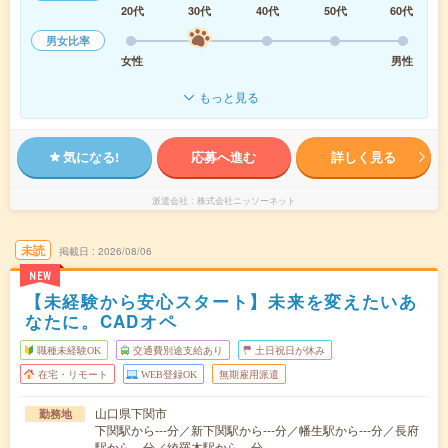
20代
30代
40代
50代
60代
男女比率
女性
男性
もっと見る
気になる!
応募へ進む
詳しく見る
派遣会社
株式会社ニッソーネット
未読
掲載日
2026/08/06
NEW
【未経験から安心スタート】未来を変えたいあ
なたに。CADオペ
職種未経験OK
交通費別途支給あり
土日祝日が休み
在宅・リモート
WEB登録OK
無期雇用派遣
山口県下関市
勤務地
下関駅から---分／新下関駅から---分／幡生駅から---分／長府
駅から---分／綾羅木駅から---分