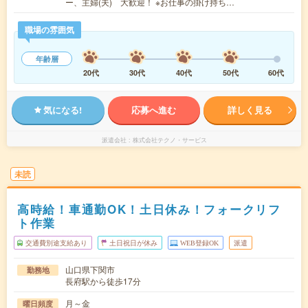
ー、主婦(夫) 大歓迎！ ※お仕事の掛け持ち…
職場の雰囲気
年齢層
20代
30代
40代
50代
60代
気になる!
応募へ進む
詳しく見る
派遣会社
株式会社テクノ・サービス
未読
高時給！車通勤OK！土日休み！フォークリフ
ト作業
交通費別途支給あり
土日祝日が休み
WEB登録OK
派遣
山口県下関市
勤務地
長府駅から徒歩17分
月～金
曜日頻度