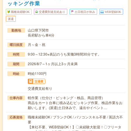
ッキング作業
職種未経験OK
交通費別途支給あり
土日祝日が休み
WEB登録OK
派遣
山口県下関市
勤務地
長府駅から車4分
月～金・祝
曜日頻度
9:00～12:30※表記のうち実働3時間30分です。
時間
2026/8/7～1ヶ月以上3ヶ月未満
期間
時給1100円
時給
交通費
交通費支給有り
軽作業（仕分け・ピッキング・検品、商品管理）
仕事内容
商品をカート台車に積み込むピッキング作業、検品作業をお
願いします。(派遣)土日休みで、遠出やイベント…
職種未経験OK / ブランクOK / パソコンスキル不要 / 英語力不
応募資格
要
【来社不要、WEB登録OK！】〇未経験大歓迎！〇フリータ