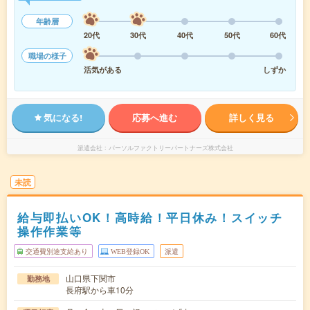
年齢層
20代
30代
40代
50代
60代
職場の様子
活気がある
しずか
気になる!
応募へ進む
詳しく見る
派遣会社
パーソルファクトリーパートナーズ株式会社
未読
給与即払いOK！高時給！平日休み！スイッチ
操作作業等
交通費別途支給あり
WEB登録OK
派遣
山口県下関市
勤務地
長府駅から車10分