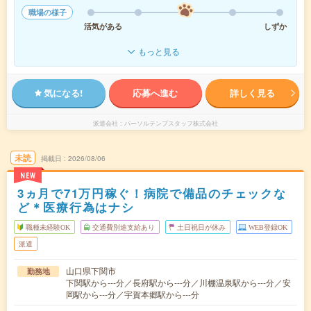
職場の様子
活気がある
しずか
もっと見る
気になる!
応募へ進む
詳しく見る
派遣会社
パーソルテンプスタッフ株式会社
未読
掲載日
2026/08/06
NEW
3ヵ月で71万円稼ぐ！病院で備品のチェックな
ど＊医療行為はナシ
職種未経験OK
交通費別途支給あり
土日祝日が休み
WEB登録OK
派遣
山口県下関市
勤務地
下関駅から---分／長府駅から---分／川棚温泉駅から---分／安
岡駅から---分／宇賀本郷駅から---分