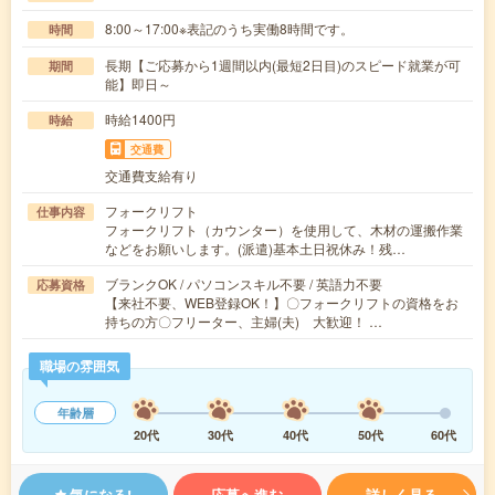
8:00～17:00※表記のうち実働8時間です。
時間
長期【ご応募から1週間以内(最短2日目)のスピード就業が可
期間
能】即日～
時給1400円
時給
交通費
交通費支給有り
フォークリフト
仕事内容
フォークリフト（カウンター）を使用して、木材の運搬作業
などをお願いします。(派遣)基本土日祝休み！残…
ブランクOK / パソコンスキル不要 / 英語力不要
応募資格
【来社不要、WEB登録OK！】〇フォークリフトの資格をお
持ちの方〇フリーター、主婦(夫) 大歓迎！ …
職場の雰囲気
年齢層
20代
30代
40代
50代
60代
気になる!
応募へ進む
詳しく見る