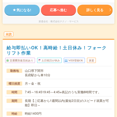
気になる!
応募へ進む
詳しく見る
派遣会社
株式会社テクノ・サービス
未読
給与即払いOK！高時給！土日休み！フォーク
リフト作業
交通費別途支給あり
土日祝日が休み
WEB登録OK
派遣
山口県下関市
勤務地
長府駅から車10分
月～金・祝
曜日頻度
7:45～16:4519:45～4:45※表記のうち実働8時間です。
時間
長期【ご応募から1週間以内(最短2日目)のスピード就業が可
期間
能】即日～
時給1400円
時給