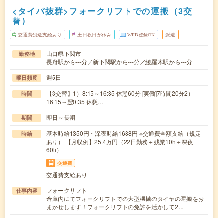
<タイパ抜群>フォークリフトでの運搬（3交
替）
交通費別途支給あり
土日祝日が休み
WEB登録OK
派遣
山口県下関市
勤務地
長府駅から---分／新下関駅から---分／綾羅木駅から---分
週5日
曜日頻度
【3交替】1）8:15～16:35 休憩60分 [実働]7時間20分2）
時間
16:15～翌0:35 休憩…
即日～長期
期間
基本時給1350円・深夜時給1688円 ※交通費全額支給（規定
時給
あり） 【月収例】25.4万円（22日勤務＋残業10h＋深夜
60h）
交通費
交通費支給あり
フォークリフト
仕事内容
倉庫内にてフォークリフトでの大型機械のタイヤの運搬をお
まかせします！フォークリフトの免許を活かして2…