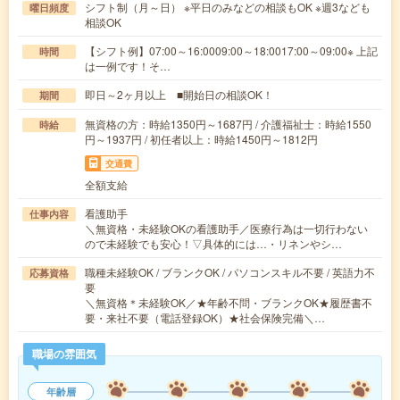
シフト制（月～日） ※平日のみなどの相談もOK ※週3なども
曜日頻度
相談OK
【シフト例】07:00～16:0009:00～18:0017:00～09:00※ 上記
時間
は一例です！そ…
即日～2ヶ月以上 ■開始日の相談OK！
期間
無資格の方：時給1350円～1687円 / 介護福祉士：時給1550
時給
円～1937円 / 初任者以上：時給1450円～1812円
交通費
全額支給
看護助手
仕事内容
＼無資格・未経験OKの看護助手／医療行為は一切行わない
ので未経験でも安心！▽具体的には…・リネンやシ…
職種未経験OK / ブランクOK / パソコンスキル不要 / 英語力不
応募資格
要
＼無資格＊未経験OK／★年齢不問・ブランクOK★履歴書不
要・来社不要（電話登録OK）★社会保険完備＼…
職場の雰囲気
年齢層