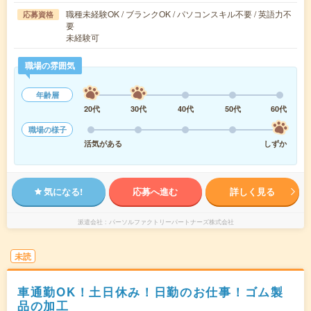
職種未経験OK / ブランクOK / パソコンスキル不要 / 英語力不
応募資格
要
未経験可
職場の雰囲気
年齢層
20代
30代
40代
50代
60代
職場の様子
活気がある
しずか
気になる!
応募へ進む
詳しく見る
派遣会社
パーソルファクトリーパートナーズ株式会社
未読
車通勤OK！土日休み！日勤のお仕事！ゴム製
品の加工