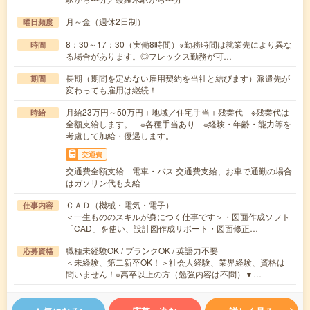
月～金（週休2日制）
曜日頻度
8：30～17：30（実働8時間）※勤務時間は就業先により異な
時間
る場合があります。◎フレックス勤務が可…
長期（期間を定めない雇用契約を当社と結びます）派遣先が
期間
変わっても雇用は継続！
月給23万円～50万円＋地域／住宅手当＋残業代 ※残業代は
時給
全額支給します。 ※各種手当あり ※経験・年齢・能力等を
考慮して加給・優遇します。
交通費
交通費全額支給 電車・バス 交通費支給、お車で通勤の場合
はガソリン代も支給
ＣＡＤ（機械・電気・電子）
仕事内容
＜一生もののスキルが身につく仕事です＞・図面作成ソフト
「CAD」を使い、設計図作成サポート・図面修正…
職種未経験OK / ブランクOK / 英語力不要
応募資格
＜未経験、第二新卒OK！＞社会人経験、業界経験、資格は
問いません！※高卒以上の方（勉強内容は不問）▼…