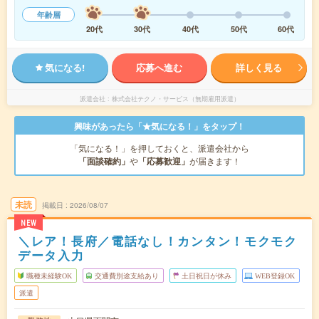
年齢層
20代
30代
40代
50代
60代
気になる!
応募へ進む
詳しく見る
派遣会社
株式会社テクノ・サービス（無期雇用派遣）
興味があったら「★気になる！」をタップ！
「気になる！」を押しておくと、派遣会社から
「面談確約」
や
「応募歓迎」
が届きます！
未読
掲載日
2026/08/07
NEW
＼レア！長府／電話なし！カンタン！モクモク
データ入力
職種未経験OK
交通費別途支給あり
土日祝日が休み
WEB登録OK
派遣