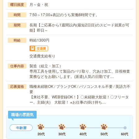
月～金・祝
曜日頻度
7:50～17:00※表記のうち実働8時間です。
時間
長期【ご応募から1週間以内(最短2日目)のスピード就業が可
期間
能】即日～
時給1300円
時給
交通費
交通費支給有り
製造（組立・加工）
仕事内容
専用工具を使用して製品のバリ取り、穴あけ加工、目視検査
業務などをお願いします。(派遣)人気の日勤です…
職種未経験OK / ブランクOK / パソコンスキル不要 / 英語力不
応募資格
要
【来社不要、WEB登録OK！】〇未経験大歓迎！〇フリータ
ー、主婦(夫) 大歓迎！ ※お仕事の掛け持ち…
職場の雰囲気
年齢層
20代
30代
40代
50代
60代