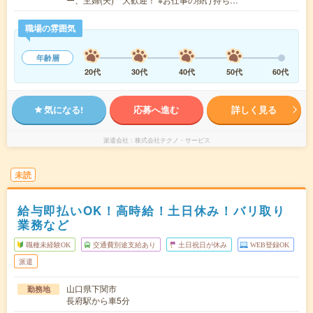
職場の雰囲気
年齢層
20代
30代
40代
50代
60代
気になる!
応募へ進む
詳しく見る
派遣会社
株式会社テクノ・サービス
未読
給与即払いOK！高時給！土日休み！バリ取り
業務など
職種未経験OK
交通費別途支給あり
土日祝日が休み
WEB登録OK
派遣
山口県下関市
勤務地
長府駅から車5分