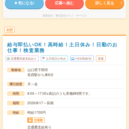
気になる!
応募へ進む
詳しく見る
派遣会社
株式会社テクノ・サービス
未読
給与即払いOK！高時給！土日休み！日勤のお
仕事！検査業務
交通費別途支給あり
土日祝日が休み
WEB登録OK
派遣
山口県下関市
勤務地
長府駅から車6分
月～金
曜日頻度
8:00～17:00※表記のうち実働8時間です。
時間
2026/8/17～長期
期間
時給1700円
時給
交通費
交通費支給有り