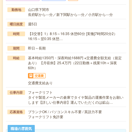
山口県下関市
勤務地
長府駅から---分／新下関駅から---分／小月駅から---分
週5日
曜日頻度
【3交替】1）8:15～16:35 休憩60分 [実働]7時間20分2）
時間
16:15～翌0:35 休憩…
即日～長期
期間
基本時給1350円・深夜時給1688円 ※交通費全額支給（規定
時給
あり） 【月収例】25.4万円（22日勤務＋残業10h＋深夜
60h）
交通費
交通費支給あり
フォークリフト
仕事内容
タイヤ製造メーカーの倉庫でタイヤ製品の運搬作業をお願い
します【詳しい仕事内容】運んでいただくのは鉱山…
ブランクOK / パソコンスキル不要 / 英語力不要
応募資格
フォークリフト免許要
職場の雰囲気