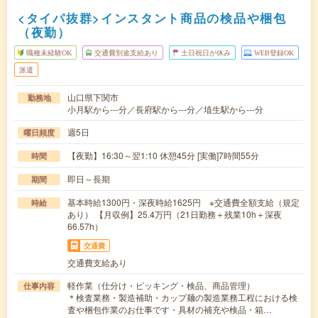
<タイパ抜群>インスタント商品の検品や梱包
（夜勤）
職種未経験OK
交通費別途支給あり
土日祝日が休み
WEB登録OK
派遣
山口県下関市
勤務地
小月駅から---分／長府駅から---分／埴生駅から---分
週5日
曜日頻度
【夜勤】16:30～翌1:10 休憩45分 [実働]7時間55分
時間
即日～長期
期間
基本時給1300円・深夜時給1625円 ※交通費全額支給（規定
時給
あり） 【月収例】25.4万円（21日勤務＋残業10h＋深夜
66.57h）
交通費
交通費支給あり
軽作業（仕分け・ピッキング・検品、商品管理）
仕事内容
＊検査業務・製造補助・カップ麺の製造業務工程における検
査や梱包作業のお仕事です・具材の補充や検品・箱…