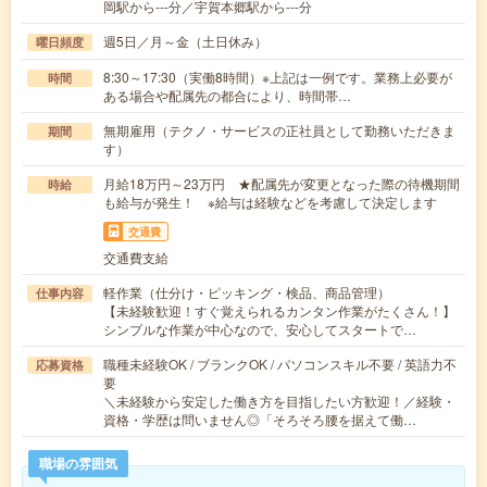
岡駅から---分／宇賀本郷駅から---分
週5日／月～金（土日休み）
曜日頻度
8:30～17:30（実働8時間）※上記は一例です。業務上必要が
時間
ある場合や配属先の都合により、時間帯…
無期雇用（テクノ・サービスの正社員として勤務いただきま
期間
す）
月給18万円～23万円 ★配属先が変更となった際の待機期間
時給
も給与が発生！ ※給与は経験などを考慮して決定します
交通費
交通費支給
軽作業（仕分け・ピッキング・検品、商品管理）
仕事内容
【未経験歓迎！すぐ覚えられるカンタン作業がたくさん！】
シンプルな作業が中心なので、安心してスタートで…
職種未経験OK / ブランクOK / パソコンスキル不要 / 英語力不
応募資格
要
＼未経験から安定した働き方を目指したい方歓迎！／経験・
資格・学歴は問いません◎「そろそろ腰を据えて働…
職場の雰囲気