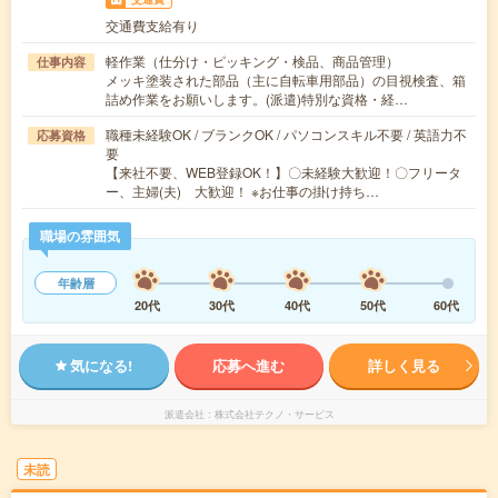
交通費支給有り
軽作業（仕分け・ピッキング・検品、商品管理）
仕事内容
メッキ塗装された部品（主に自転車用部品）の目視検査、箱
詰め作業をお願いします。(派遣)特別な資格・経…
職種未経験OK / ブランクOK / パソコンスキル不要 / 英語力不
応募資格
要
【来社不要、WEB登録OK！】〇未経験大歓迎！〇フリータ
ー、主婦(夫) 大歓迎！ ※お仕事の掛け持ち…
職場の雰囲気
年齢層
20代
30代
40代
50代
60代
気になる!
応募へ進む
詳しく見る
派遣会社
株式会社テクノ・サービス
未読