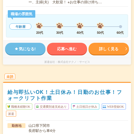
ー、主婦(夫) 大歓迎！ ※お仕事の掛け持ち…
職場の雰囲気
年齢層
20代
30代
40代
50代
60代
気になる!
応募へ進む
詳しく見る
派遣会社
株式会社テクノ・サービス
未読
給与即払いOK！土日休み！日勤のお仕事！フ
ォークリフト作業
職種未経験OK
交通費別途支給あり
土日祝日が休み
WEB登録OK
派遣
山口県下関市
勤務地
長府駅から車4分