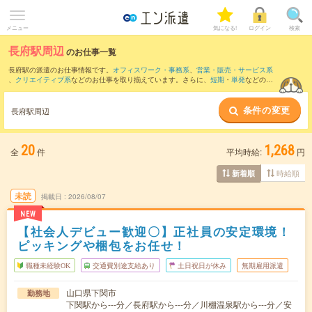
メニュー
気になる!
ログイン
検索
長府駅周辺
のお仕事一覧
長府駅の派遣のお仕事情報です。
オフィスワーク・事務系
、
営業・販売・サービス系
、
クリエイティブ系
などのお仕事を取り揃えています。さらに、
短期
・
単発
などの期
間や、
職種未経験OK
などのこだわり条件で絞り込んでいただけます。
条件の変更
また、
下関駅
・
小月駅
・
新下関駅
・
幡生駅
・
綾羅木駅
など近隣駅のお仕事もご確認い
長府駅周辺
ただけます。
20
1,268
全
件
平均時給:
円
時給順
新着順
未読
掲載日
2026/08/07
NEW
【社会人デビュー歓迎〇】正社員の安定環境！
ピッキングや梱包をお任せ！
職種未経験OK
交通費別途支給あり
土日祝日が休み
無期雇用派遣
山口県下関市
勤務地
下関駅から---分／長府駅から---分／川棚温泉駅から---分／安