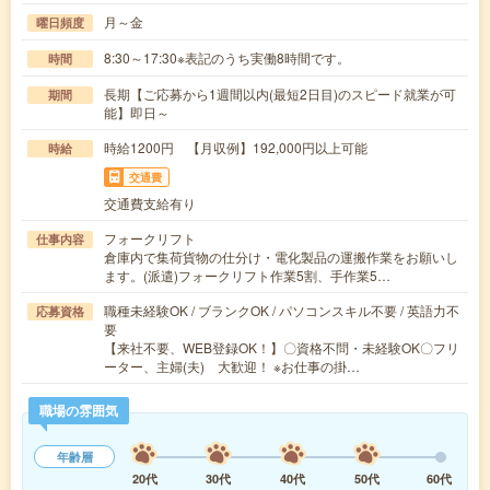
月～金
曜日頻度
8:30～17:30※表記のうち実働8時間です。
時間
長期【ご応募から1週間以内(最短2日目)のスピード就業が可
期間
能】即日～
時給1200円 【月収例】192,000円以上可能
時給
交通費
交通費支給有り
フォークリフト
仕事内容
倉庫内で集荷貨物の仕分け・電化製品の運搬作業をお願いし
ます。(派遣)フォークリフト作業5割、手作業5…
職種未経験OK / ブランクOK / パソコンスキル不要 / 英語力不
応募資格
要
【来社不要、WEB登録OK！】〇資格不問・未経験OK〇フリ
ーター、主婦(夫) 大歓迎！ ※お仕事の掛…
職場の雰囲気
年齢層
20代
30代
40代
50代
60代