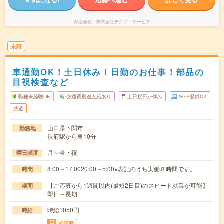
派遣会社
株式会社テクノ・サービス
未読
車通勤OK！土日休み！日勤のお仕事！部品の
目視検査など
職種未経験OK
交通費別途支給あり
土日祝日が休み
WEB登録OK
派遣
山口県下関市
勤務地
長府駅から車10分
月～金・祝
曜日頻度
8:00～17:0020:00～5:00※表記のうち実働８時間です。
時間
【ご応募から1週間以内(最短2日目)のスピード就業が可能】
期間
即日～長期
時給1050円
時給
交通費