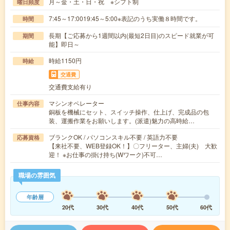
月～金・土・日・祝 ※シフト制
曜日頻度
7:45～17:0019:45～5:00※表記のうち実働８時間です。
時間
長期【ご応募から1週間以内(最短2日目)のスピード就業が可
期間
能】即日～
時給1150円
時給
交通費
交通費支給有り
マシンオペレーター
仕事内容
銅板を機械にセット、スイッチ操作、仕上げ、完成品の包
装、運搬作業をお願いします。(派遣)魅力の高時給…
ブランクOK / パソコンスキル不要 / 英語力不要
応募資格
【来社不要、WEB登録OK！】〇フリーター、主婦(夫) 大歓
迎！ ※お仕事の掛け持ち(Wワーク)不可…
職場の雰囲気
年齢層
20代
30代
40代
50代
60代