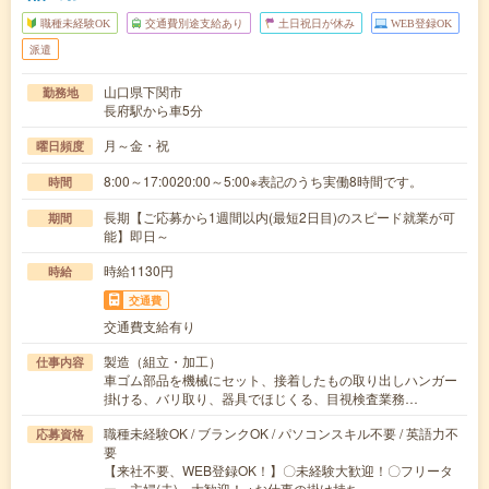
職種未経験OK
交通費別途支給あり
土日祝日が休み
WEB登録OK
派遣
山口県下関市
勤務地
長府駅から車5分
月～金・祝
曜日頻度
8:00～17:0020:00～5:00※表記のうち実働8時間です。
時間
長期【ご応募から1週間以内(最短2日目)のスピード就業が可
期間
能】即日～
時給1130円
時給
交通費
交通費支給有り
製造（組立・加工）
仕事内容
車ゴム部品を機械にセット、接着したもの取り出しハンガー
掛ける、バリ取り、器具でほじくる、目視検査業務…
職種未経験OK / ブランクOK / パソコンスキル不要 / 英語力不
応募資格
要
【来社不要、WEB登録OK！】〇未経験大歓迎！〇フリータ
ー、主婦(夫) 大歓迎！ ※お仕事の掛け持ち…