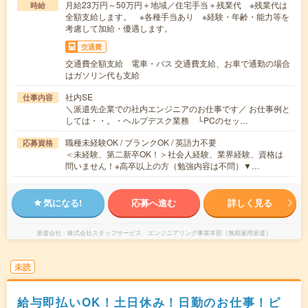
月給23万円～50万円＋地域／住宅手当＋残業代 ※残業代は
時給
全額支給します。 ※各種手当あり ※経験・年齢・能力等を
考慮して加給・優遇します。
交通費
交通費全額支給 電車・バス 交通費支給、お車で通勤の場合
はガソリン代も支給
社内SE
仕事内容
＼派遣先企業での社内エンジニアのお仕事です／ お仕事例と
しては・・。・ヘルプデスク業務 └PCのセッ…
職種未経験OK / ブランクOK / 英語力不要
応募資格
＜未経験、第二新卒OK！＞社会人経験、業界経験、資格は
問いません！※高卒以上の方（勉強内容は不問）▼…
気になる!
応募へ進む
詳しく見る
派遣会社
株式会社スタッフサービス エンジニアリング事業本部（無期雇用派遣）
未読
給与即払いOK！土日休み！日勤のお仕事！ピ