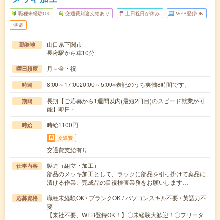
職種未経験OK
交通費別途支給あり
土日祝日が休み
WEB登録OK
派遣
山口県下関市
勤務地
長府駅から車10分
月～金・祝
曜日頻度
8:00～17:0020:00～5:00※表記のうち実働8時間です。
時間
長期【ご応募から1週間以内(最短2日目)のスピード就業が可
期間
能】即日～
時給1100円
時給
交通費
交通費支給有り
製造（組立・加工）
仕事内容
部品のメッキ加工として、ラックに部品を引っ掛けて薬品に
漬ける作業、完成品の目視検査業務をお願いします…
職種未経験OK / ブランクOK / パソコンスキル不要 / 英語力不
応募資格
要
【来社不要、WEB登録OK！】〇未経験大歓迎！〇フリータ