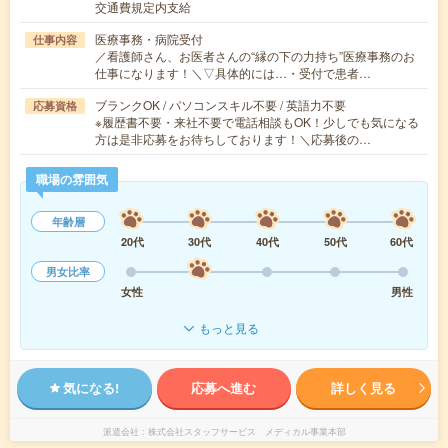
交通費規定内支給
医療事務・病院受付
仕事内容
／看護師さん、お医者さんの“縁の下の力持ち”医療事務のお
仕事になります！＼▽具体的には…・受付で患者…
ブランクOK / パソコンスキル不要 / 英語力不要
応募資格
※履歴書不要・来社不要で電話相談もOK！少しでも気になる
方は是非応募をお待ちしております！＼応募後の…
職場の雰囲気
年齢層
20代
30代
40代
50代
60代
男女比率
女性
男性
もっと見る
気になる!
応募へ進む
詳しく見る
派遣会社
株式会社スタッフサービス メディカル事業本部