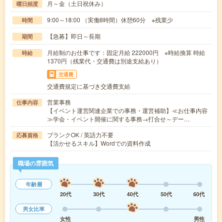
月～金（土日祝休み）
曜日頻度
9:00～18:00 （実働8時間）休憩60分 ※残業少
時間
【急募】即日～長期
期間
月給制のお仕事です：固定月給 222000円 ※時給換算 時給
時給
1370円（残業代・交通費は別途支給あり）
交通費
交通費規定に基づき交通費支給
営業事務
仕事内容
【イベント運営関連企業での事務・運営補助】≪お仕事内容
≫学会・イベント開催に関する事務→打合せ～デー…
ブランクOK / 英語力不要
応募資格
【活かせるスキル】Wordでの資料作成
職場の雰囲気
年齢層
20代
30代
40代
50代
60代
男女比率
女性
男性