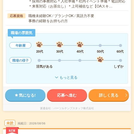
＊採用の事務対応＊入社準備＊社内イベント準備＊電話対応
＊来客対応（お茶出し）＊上司補佐など【OAスキ…
職種未経験OK / ブランクOK / 英語力不要
応募資格
事務の経験をお持ちの方
職場の雰囲気
年齢層
20代
30代
40代
50代
60代
職場の様子
活気がある
しずか
もっと見る
気になる!
応募へ進む
詳しく見る
派遣会社
パーソルテンプスタッフ株式会社
未読
掲載日
2026/08/06
NEW