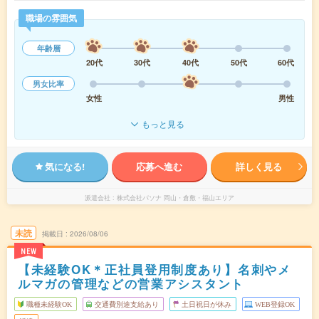
職場の雰囲気
年齢層
20代
30代
40代
50代
60代
男女比率
女性
男性
もっと見る
気になる!
応募へ進む
詳しく見る
派遣会社
株式会社パソナ 岡山・倉敷・福山エリア
未読
掲載日
2026/08/06
NEW
【未経験OK＊正社員登用制度あり】名刺やメ
ルマガの管理などの営業アシスタント
職種未経験OK
交通費別途支給あり
土日祝日が休み
WEB登録OK