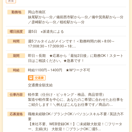
派遣
岡山市南区
勤務地
妹尾駅から---分／備前西市駅から---分／備中箕島駅から---分
／彦崎駅から---分／植松駅から---分
週5日 ※派遣先による
曜日頻度
週5フルタイムがメインです！＜勤務時間の例＞8:00～
時間
17:008:30～17:309:00～18:…
即日～長期 ★応募から「最短2日後」に勤務OK！スタート
期間
日はご相談ください。★急募です！
時給1100円～1400円 ★Wワーク不可
時給
交通費
交通費全額支給
軽作業（仕分け・ピッキング・検品、商品管理）
仕事内容
製造や軽作業を中心に、あなたのご希望に合わせたお仕事を
ご紹介します！＼例えばこんなお仕事です／商品の…
職種未経験OK / ブランクOK / パソコンスキル不要 / 英語力不
応募資格
要
【来社不要、WEB登録OK！】〇未経験大歓迎！〇フリータ
ー、主婦(夫) 大歓迎！〇ブランクOK〇週5…