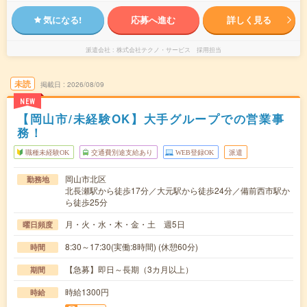
気になる!
応募へ進む
詳しく見る
派遣会社
株式会社テクノ・サービス 採用担当
未読
掲載日
2026/08/09
NEW
【岡山市/未経験OK】大手グループでの営業事
務！
職種未経験OK
交通費別途支給あり
WEB登録OK
派遣
岡山市北区
勤務地
北長瀬駅から徒歩17分／大元駅から徒歩24分／備前西市駅か
ら徒歩25分
月・火・水・木・金・土 週5日
曜日頻度
8:30～17:30(実働:8時間) (休憩60分)
時間
【急募】即日～長期（3カ月以上）
期間
時給1300円
時給