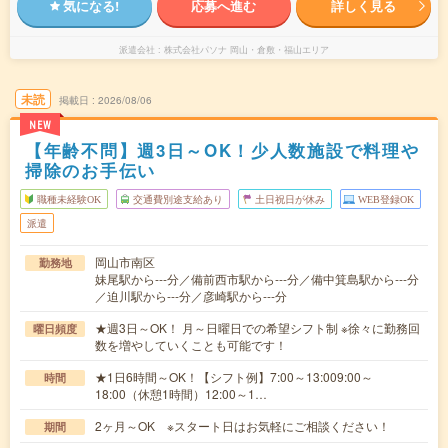
気になる!
応募へ進む
詳しく見る
派遣会社
株式会社パソナ 岡山・倉敷・福山エリア
未読
掲載日
2026/08/06
NEW
【年齢不問】週3日～OK！少人数施設で料理や
掃除のお手伝い
職種未経験OK
交通費別途支給あり
土日祝日が休み
WEB登録OK
派遣
岡山市南区
勤務地
妹尾駅から---分／備前西市駅から---分／備中箕島駅から---分
／迫川駅から---分／彦崎駅から---分
★週3日～OK！ 月～日曜日での希望シフト制 ※徐々に勤務回
曜日頻度
数を増やしていくことも可能です！
★1日6時間～OK！【シフト例】7:00～13:009:00～
時間
18:00（休憩1時間）12:00～1…
2ヶ月～OK ※スタート日はお気軽にご相談ください！
期間