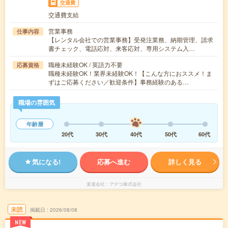
交通費
交通費支給
営業事務
仕事内容
【レンタル会社での営業事務】受発注業務、納期管理、請求
書チェック、電話応対、来客応対、専用システム入…
職種未経験OK / 英語力不要
応募資格
職種未経験OK！業界未経験OK！【こんな方におススメ！ま
ずはご応募ください／歓迎条件】事務経験のある…
職場の雰囲気
年齢層
20代
30代
40代
50代
60代
気になる!
応募へ進む
詳しく見る
派遣会社
アデコ株式会社
未読
掲載日
2026/08/08
NEW