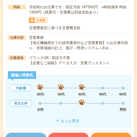
月給制のお仕事です：固定月給 197500円 ※時給換算 時給
時給
1300円（残業代・交通費は別途支給あり）
交通費
交通費規定に基づき交通費支給
営業事務
仕事内容
【地元機械商社での請求書発行など営業事務】≪お仕事内容
≫・営業成績の計上、集計（専用システム＋Exc…
ブランクOK / 英語力不要
応募資格
【必要なご経験】データ入力、営業アシスタント
職場の雰囲気
年齢層
20代
30代
40代
50代
60代
男女比率
女性
男性
もっと見る