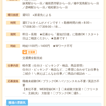
妹尾駅から---分／備前西市駅から---分／備中箕島駅から---分
／彦崎駅から---分／植松駅から---分
週5日 ※派遣先による
曜日頻度
週5フルタイムがメインです！＜勤務時間の例＞8:00～
時間
17:008:30～17:309:00～18:…
即日～長期 ★応募から「最短2日後」に勤務OK！スタート
期間
日はご相談ください。★急募です！
時給1100円～1400円 ★Wワーク不可
時給
交通費
交通費全額支給
軽作業（仕分け・ピッキング・検品、商品管理）
仕事内容
仕分け・ピッキング・検品など、ご希望に合わせてお仕事を
ご紹介！＼例えばこんなお仕事／〇商品の箱詰め・…
職種未経験OK / ブランクOK / パソコンスキル不要 / 英語力不
応募資格
要
【来社不要、WEB登録OK！】〇未経験大歓迎！〇フリータ
ー、主婦(夫) 大歓迎！〇ブランクOK〇週5…
職場の雰囲気