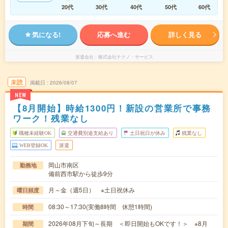
20代
30代
40代
50代
60代
気になる!
応募へ進む
詳しく見る
派遣会社
株式会社テクノ・サービス
未読
掲載日
2026/08/07
NEW
【8月開始】時給1300円！新設の営業所で事務
ワーク！残業なし
職種未経験OK
交通費別途支給あり
土日祝日が休み
残業なし
WEB登録OK
派遣
岡山市南区
勤務地
備前西市駅から徒歩9分
月～金（週5日） ※土日祝休み
曜日頻度
08:30～17:30(実働8時間 休憩1時間)
時間
2026年08月下旬～長期 ＜即日開始もOKです！＞ ※8月
期間