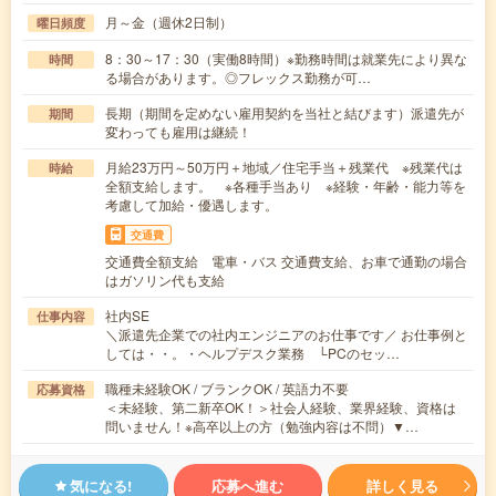
月～金（週休2日制）
曜日頻度
8：30～17：30（実働8時間）※勤務時間は就業先により異な
時間
る場合があります。◎フレックス勤務が可…
長期（期間を定めない雇用契約を当社と結びます）派遣先が
期間
変わっても雇用は継続！
月給23万円～50万円＋地域／住宅手当＋残業代 ※残業代は
時給
全額支給します。 ※各種手当あり ※経験・年齢・能力等を
考慮して加給・優遇します。
交通費
交通費全額支給 電車・バス 交通費支給、お車で通勤の場合
はガソリン代も支給
社内SE
仕事内容
＼派遣先企業での社内エンジニアのお仕事です／ お仕事例と
しては・・。・ヘルプデスク業務 └PCのセッ…
職種未経験OK / ブランクOK / 英語力不要
応募資格
＜未経験、第二新卒OK！＞社会人経験、業界経験、資格は
問いません！※高卒以上の方（勉強内容は不問）▼…
気になる!
応募へ進む
詳しく見る