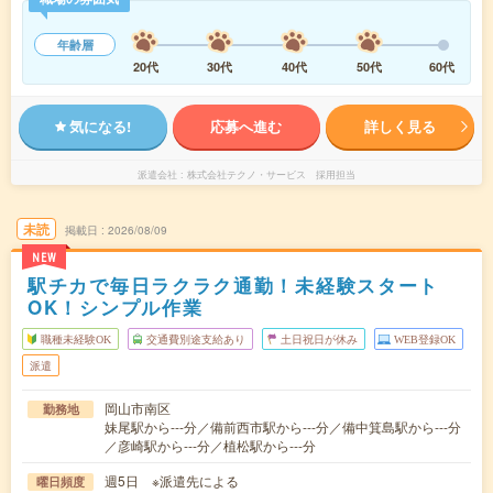
年齢層
20代
30代
40代
50代
60代
気になる!
応募へ進む
詳しく見る
派遣会社
株式会社テクノ・サービス 採用担当
未読
掲載日
2026/08/09
NEW
駅チカで毎日ラクラク通勤！未経験スタート
OK！シンプル作業
職種未経験OK
交通費別途支給あり
土日祝日が休み
WEB登録OK
派遣
岡山市南区
勤務地
妹尾駅から---分／備前西市駅から---分／備中箕島駅から---分
／彦崎駅から---分／植松駅から---分
週5日 ※派遣先による
曜日頻度