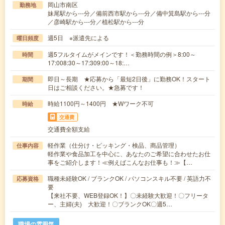
岡山市南区
勤務地
妹尾駅から---分／備前西市駅から---分／備中箕島駅から---分
／彦崎駅から---分／植松駅から---分
週5日 ※派遣先による
曜日頻度
週5フルタイムがメインです！＜勤務時間の例＞8:00～
時間
17:008:30～17:309:00～18:…
即日～長期 ★応募から「最短2日後」に勤務OK！スタート
期間
日はご相談ください。★急募です！
時給1100円～1400円 ★Wワーク不可
時給
交通費
交通費全額支給
軽作業（仕分け・ピッキング・検品、商品管理）
仕事内容
軽作業や食品加工を中心に、あなたのご希望に合わせたお仕
事をご紹介します！≪例えばこんなお仕事も！≫【…
職種未経験OK / ブランクOK / パソコンスキル不要 / 英語力不
応募資格
要
【来社不要、WEB登録OK！】〇未経験大歓迎！〇フリータ
ー、主婦(夫) 大歓迎！〇ブランクOK〇週5…
職場の雰囲気