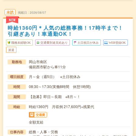
未読
掲載日
2026/08/07
NEW
時給1360円＊人気の総務事務！17時半まで！
引継ぎあり！車通勤OK！
職種未経験OK
交通費別途支給あり
土日祝日が休み
WEB登録OK
派遣
岡山市南区
勤務地
備前西市駅から車11分
月～金（週5日） ※土日祝休み
曜日頻度
08:30～17:30(実働8時間 休憩1時間)
時間
【急募】即日～長期 ※8月～！
期間
時給1360円 月収例 217,600円+残業代
時給
交通費
全額支給
総務・人事・労務
仕事内容