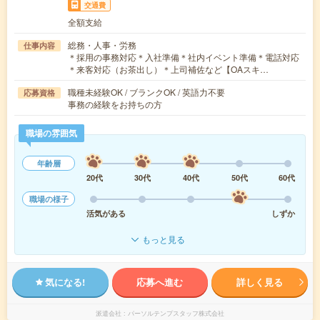
交通費
全額支給
総務・人事・労務
仕事内容
＊採用の事務対応＊入社準備＊社内イベント準備＊電話対応
＊来客対応（お茶出し）＊上司補佐など【OAスキ…
職種未経験OK / ブランクOK / 英語力不要
応募資格
事務の経験をお持ちの方
職場の雰囲気
年齢層
20代
30代
40代
50代
60代
職場の様子
活気がある
しずか
もっと見る
気になる!
応募へ進む
詳しく見る
派遣会社
パーソルテンプスタッフ株式会社