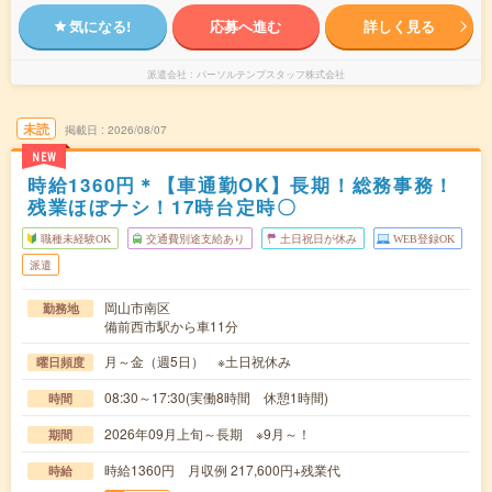
気になる!
応募へ進む
詳しく見る
派遣会社
パーソルテンプスタッフ株式会社
未読
掲載日
2026/08/07
NEW
時給1360円＊【車通勤OK】長期！総務事務！
残業ほぼナシ！17時台定時〇
職種未経験OK
交通費別途支給あり
土日祝日が休み
WEB登録OK
派遣
岡山市南区
勤務地
備前西市駅から車11分
月～金（週5日） ※土日祝休み
曜日頻度
08:30～17:30(実働8時間 休憩1時間)
時間
2026年09月上旬～長期 ※9月～！
期間
時給1360円 月収例 217,600円+残業代
時給