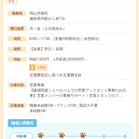
派遣
岡山市南区
勤務地
備前西市駅から車7分
月～金（土日祝休み）
曜日頻度
8:00～17:30 （実働7時間30分）休憩60分
時間
【急募】即日～長期
期間
時給1350円 ※月収例 203000円～
時給
交通費
交通費規定に基づき交通費支給
営業事務
仕事内容
【建築関連ショールームでの営業アシスタント事務のお仕
事】営業メンバーの事務サポート！営業スタッフのフ…
職種未経験OK / ブランクOK / 英語力不要
応募資格
未経験OK
職場の雰囲気
年齢層