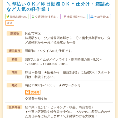
＼即払いＯＫ／即日勤務ＯＫ＊仕分け・箱詰め
など人気の軽作業！
職種未経験OK
交通費別途支給あり
土日祝日が休み
WEB登録OK
派遣
岡山市南区
勤務地
妹尾駅から---分／備前西市駅から---分／備中箕島駅から---分
／彦崎駅から---分／植松駅から---分
週5日のフルタイムのお仕事です。
曜日頻度
週5フルタイムがメインです！＜勤務時間の例＞8:00～
時間
17:008:30～17:309:00～18:…
即日～長期 ★応募から「最短2日後」に勤務OK！スタート
期間
日はご相談ください。
時給1100円～1400円 ★Wワーク不可
時給
交通費
交通費全額支給
軽作業（仕分け・ピッキング・検品、商品管理）
仕事内容
▼仕事内容製造や軽作業を中心に、あなたのご希望に合わせ
たお仕事をご紹介します！＼未経験の方も大歓迎！…