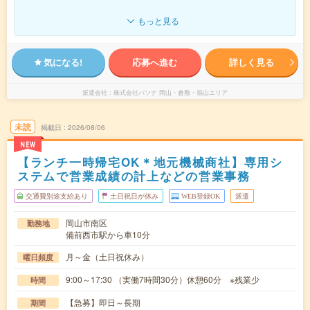
もっと見る
気になる!
応募へ進む
詳しく見る
派遣会社
株式会社パソナ 岡山・倉敷・福山エリア
未読
掲載日
2026/08/06
NEW
【ランチ一時帰宅OK＊地元機械商社】専用シ
ステムで営業成績の計上などの営業事務
交通費別途支給あり
土日祝日が休み
WEB登録OK
派遣
岡山市南区
勤務地
備前西市駅から車10分
月～金（土日祝休み）
曜日頻度
9:00～17:30 （実働7時間30分）休憩60分 ※残業少
時間
【急募】即日～長期
期間