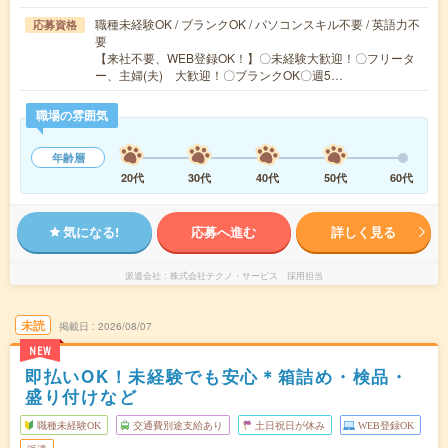
職種未経験OK / ブランクOK / パソコンスキル不要 / 英語力不
応募資格
要
【来社不要、WEB登録OK！】〇未経験大歓迎！〇フリータ
ー、主婦(夫) 大歓迎！〇ブランクOK〇週5…
職場の雰囲気
年齢層
20代
30代
40代
50代
60代
気になる!
応募へ進む
詳しく見る
派遣会社
株式会社テクノ・サービス 採用担当
未読
掲載日
2026/08/07
NEW
即払いOK！未経験でも安心＊箱詰め・検品・
盛り付けなど
職種未経験OK
交通費別途支給あり
土日祝日が休み
WEB登録OK