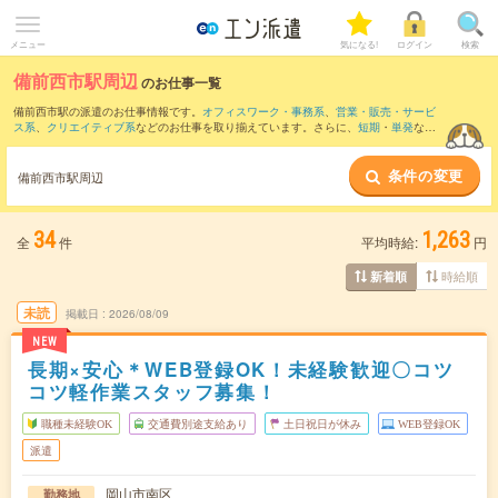
メニュー
気になる!
ログイン
検索
備前西市駅周辺
のお仕事一覧
備前西市駅の派遣のお仕事情報です。
オフィスワーク・事務系
、
営業・販売・サービ
ス系
、
クリエイティブ系
などのお仕事を取り揃えています。さらに、
短期
・
単発
など
の期間や、
職種未経験OK
などのこだわり条件で絞り込んでいただけます。
条件の変更
また、
岡山駅
・
北長瀬駅
・
大元駅
・
岡山駅前駅
・
中庄駅
など近隣駅のお仕事もご確認
備前西市駅周辺
いただけます。
34
1,263
全
件
平均時給:
円
時給順
新着順
未読
掲載日
2026/08/09
NEW
長期×安心＊WEB登録OK！未経験歓迎〇コツ
コツ軽作業スタッフ募集！
職種未経験OK
交通費別途支給あり
土日祝日が休み
WEB登録OK
派遣
岡山市南区
勤務地