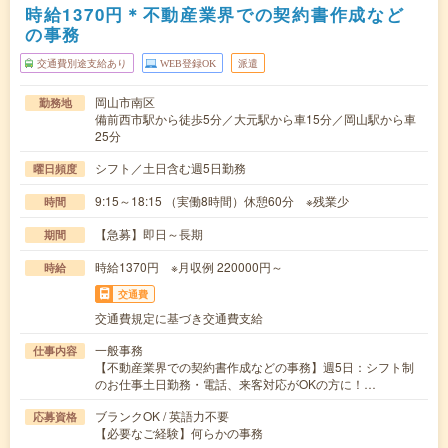
時給1370円＊不動産業界での契約書作成など
の事務
交通費別途支給あり
WEB登録OK
派遣
岡山市南区
勤務地
備前西市駅から徒歩5分／大元駅から車15分／岡山駅から車
25分
シフト／土日含む週5日勤務
曜日頻度
9:15～18:15 （実働8時間）休憩60分 ※残業少
時間
【急募】即日～長期
期間
時給1370円 ※月収例 220000円～
時給
交通費
交通費規定に基づき交通費支給
一般事務
仕事内容
【不動産業界での契約書作成などの事務】週5日：シフト制
のお仕事土日勤務・電話、来客対応がOKの方に！…
ブランクOK / 英語力不要
応募資格
【必要なご経験】何らかの事務