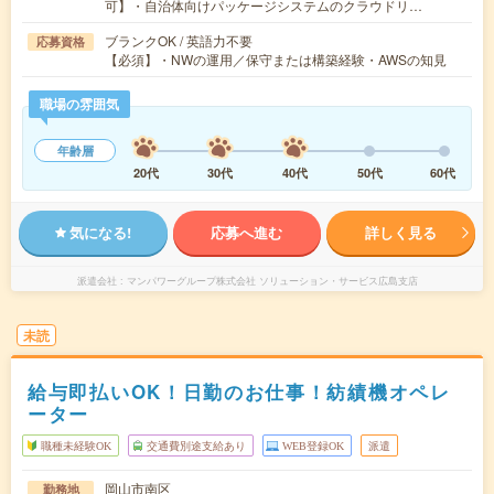
可】・自治体向けパッケージシステムのクラウドリ…
ブランクOK / 英語力不要
応募資格
【必須】・NWの運用／保守または構築経験・AWSの知見
職場の雰囲気
年齢層
20代
30代
40代
50代
60代
気になる!
応募へ進む
詳しく見る
派遣会社
マンパワーグループ株式会社 ソリューション・サービス広島支店
未読
給与即払いOK！日勤のお仕事！紡績機オペレ
ーター
職種未経験OK
交通費別途支給あり
WEB登録OK
派遣
岡山市南区
勤務地