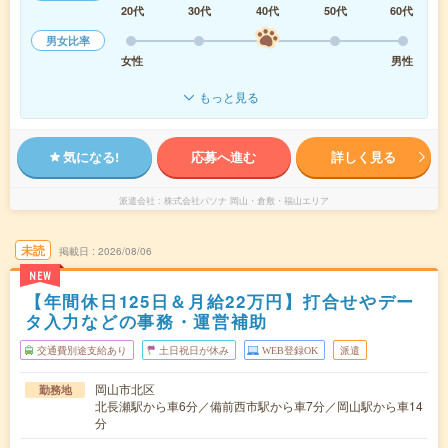
20代
30代
40代
50代
60代
男女比率
女性
男性
もっと見る
気になる!
応募へ進む
詳しく見る
派遣会社
株式会社パソナ 岡山・倉敷・福山エリア
未読
掲載日
2026/08/06
NEW
【年間休日125日＆月給22万円】打合せやデー
タ入力などの事務・運営補助
交通費別途支給あり
土日祝日が休み
WEB登録OK
派遣
岡山市北区
勤務地
北長瀬駅から車6分／備前西市駅から車7分／岡山駅から車14
分