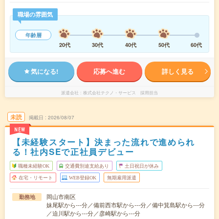
職場の雰囲気
年齢層
20代
30代
40代
50代
60代
気になる!
応募へ進む
詳しく見る
派遣会社
株式会社テクノ・サービス 採用担当
未読
掲載日
2026/08/07
NEW
【未経験スタート】決まった流れで進められ
る！社内SEで正社員デビュー
職種未経験OK
交通費別途支給あり
土日祝日が休み
在宅・リモート
WEB登録OK
無期雇用派遣
岡山市南区
勤務地
妹尾駅から---分／備前西市駅から---分／備中箕島駅から---分
／迫川駅から---分／彦崎駅から---分