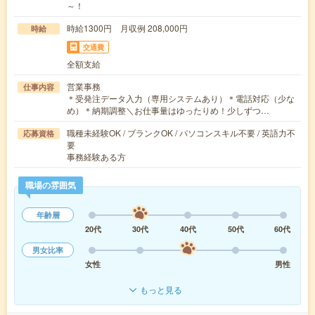
～！
時給1300円 月収例 208,000円
時給
交通費
全額支給
営業事務
仕事内容
＊受発注データ入力（専用システムあり）＊電話対応（少な
め）＊納期調整＼お仕事量はゆったりめ！少しずつ…
職種未経験OK / ブランクOK / パソコンスキル不要 / 英語力不
応募資格
要
事務経験ある方
職場の雰囲気
年齢層
20代
30代
40代
50代
60代
男女比率
女性
男性
もっと見る