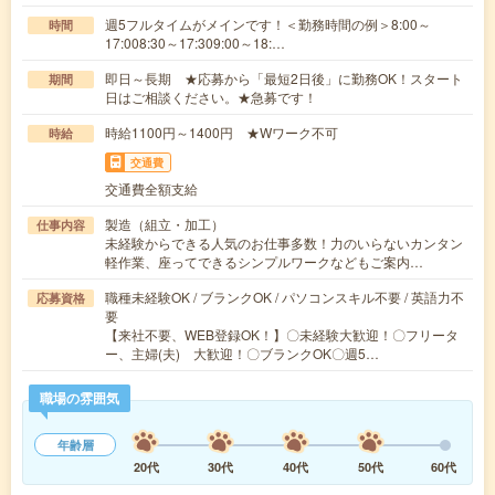
週5フルタイムがメインです！＜勤務時間の例＞8:00～
時間
17:008:30～17:309:00～18:…
即日～長期 ★応募から「最短2日後」に勤務OK！スタート
期間
日はご相談ください。★急募です！
時給1100円～1400円 ★Wワーク不可
時給
交通費
交通費全額支給
製造（組立・加工）
仕事内容
未経験からできる人気のお仕事多数！力のいらないカンタン
軽作業、座ってできるシンプルワークなどもご案内…
職種未経験OK / ブランクOK / パソコンスキル不要 / 英語力不
応募資格
要
【来社不要、WEB登録OK！】〇未経験大歓迎！〇フリータ
ー、主婦(夫) 大歓迎！〇ブランクOK〇週5…
職場の雰囲気
年齢層
20代
30代
40代
50代
60代