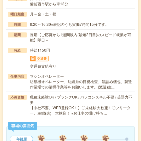
備前西市駅から車13分
月～金・土・祝
曜日頻度
8:20～16:30※表記のうち実働7時間15分です。
時間
長期【ご応募から1週間以内(最短2日目)のスピード就業が可
期間
能】即日～
時給1150円
時給
交通費
交通費支給有り
マシンオペレーター
仕事内容
紡績機オペレーター、紡績糸の目視検査、箱詰め梱包、製造
作業場での清掃作業等をお願いします。(派遣)生…
職種未経験OK / ブランクOK / パソコンスキル不要 / 英語力不
応募資格
要
【来社不要、WEB登録OK！】〇未経験大歓迎！〇フリータ
ー、主婦(夫) 大歓迎！ ※お仕事の掛け持ち…
職場の雰囲気
年齢層