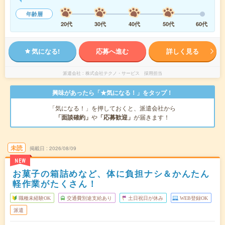
年齢層
20代
30代
40代
50代
60代
気になる!
応募へ進む
詳しく見る
派遣会社
株式会社テクノ・サービス 採用担当
興味があったら「★気になる！」をタップ！
「気になる！」を押しておくと、派遣会社から
「面談確約」
や
「応募歓迎」
が届きます！
未読
掲載日
2026/08/09
NEW
お菓子の箱詰めなど、体に負担ナシ＆かんたん
軽作業がたくさん！
職種未経験OK
交通費別途支給あり
土日祝日が休み
WEB登録OK
派遣