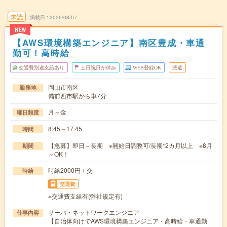
未読
掲載日
2026/08/07
NEW
【AWS環境構築エンジニア】南区豊成・車通
勤可！高時給
交通費別途支給あり
土日祝日が休み
WEB登録OK
派遣
岡山市南区
勤務地
備前西市駅から車7分
月～金
曜日頻度
8:45～17:45
時間
【急募】即日～長期 ※開始日調整可/長期*2カ月以上 ※8月
期間
～OK！
時給2000円＋交
時給
交通費
※交通費支給有(弊社規定有)
サーバ・ネットワークエンジニア
仕事内容
【自治体向けでAWS環境構築エンジニア・高時給・車通勤