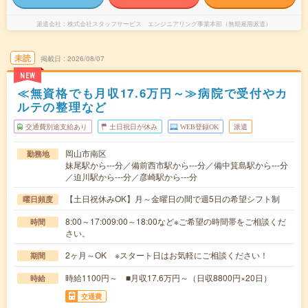
派遣会社
株式会社スタッフサービス エンジニアリング事業本部（無期雇用派遣）
未読
掲載日
2026/08/07
NEW
≪無資格でも月収17.6万円～≫病院で受付やカ
ルテの整理など
交通費別途支給あり
土日祝日が休み
WEB登録OK
派遣
岡山市南区
勤務地
妹尾駅から---分／備前西市駅から---分／備中箕島駅から---分
／迫川駅から---分／彦崎駅から---分
【土日祝休みOK】月～金曜日の間で週5日の希望シフト制
曜日頻度
8:00～17:009:00～18:00など※ご希望の時間帯をご相談くだ
時間
さい。
2ヶ月～OK ※スタート日はお気軽にご相談ください！
期間
時給1100円～ ■月収17.6万円～（日収8800円×20日）
時給
交通費