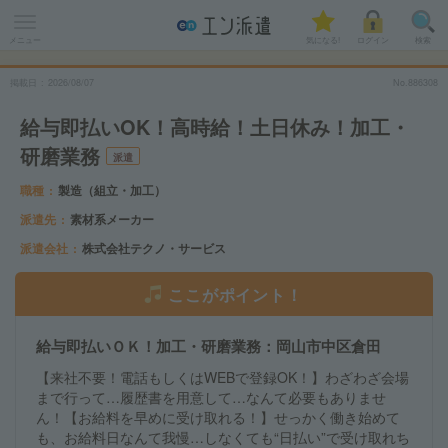
メニュー
気になる!
ログイン
検索
掲載日
2026
/
08
/
07
No.886308
給与即払いOK！高時給！土日休み！加工・
研磨業務
派遣
職種
製造（組立・加工）
派遣先
素材系メーカー
派遣会社
株式会社テクノ・サービス
ここがポイント！
給与即払いＯＫ！加工・研磨業務：岡山市中区倉田
【来社不要！電話もしくはWEBで登録OK！】わざわざ会場
まで行って…履歴書を用意して…なんて必要もありませ
ん！【お給料を早めに受け取れる！】せっかく働き始めて
も、お給料日なんて我慢…しなくても“日払い”で受け取れち