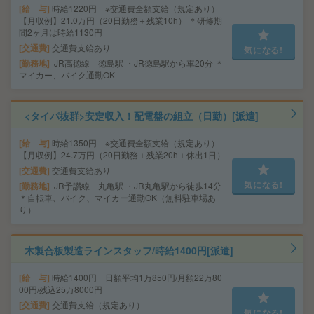
給 与
時給1220円 ※交通費全額支給（規定あり）
【月収例】21.0万円（20日勤務＋残業10h） ＊研修期
間2ヶ月は時給1130円
交通費
交通費支給あり
気になる!
勤務地
JR高徳線 徳島駅 ・JR徳島駅から車20分 ＊
マイカー、バイク通勤OK
<タイパ抜群>安定収入！配電盤の組立（日勤）[派遣]
給 与
時給1350円 ※交通費全額支給（規定あり）
【月収例】24.7万円（20日勤務＋残業20h＋休出1日）
交通費
交通費支給あり
気になる!
勤務地
JR予讃線 丸亀駅 ・JR丸亀駅から徒歩14分
＊自転車、バイク、マイカー通勤OK（無料駐車場あ
り）
木製合板製造ラインスタッフ/時給1400円[派遣]
給 与
時給1400円 日額平均1万850円/月額22万80
00円/残込25万8000円
交通費
交通費支給（規定あり）
気になる!