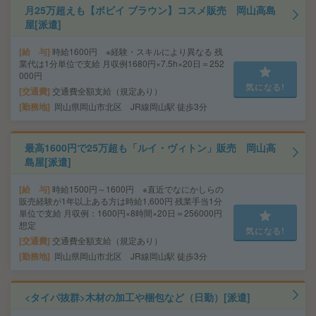
月25万超えも【ボビイ ブラウン】コスメ販売 岡山高島
屋[派遣]
給 与
時給1600円 ※経験・スキルにより異なる 残
業代は1分単位で支給 月収例1680円×7.5h×20日＝252
000円
気になる!
交通費
交通費全額支給（規定あり）
勤務地
岡山県岡山市北区 JR線岡山駅 徒歩3分
最高1600円で25万超も「ルイ・ヴィトン」販売 岡山高
島屋[派遣]
給 与
時給1500円～1600円 ※直近でなにかしらの
販売経験が1年以上ある方は時給1,600円 残業手当1分
単位で支給 月収例：1600円×8時間×20日＝256000円
想定
気になる!
交通費
交通費全額支給（規定あり）
勤務地
岡山県岡山市北区 JR線岡山駅 徒歩3分
<タイパ抜群>木材の加工や梱包など（日勤）[派遣]