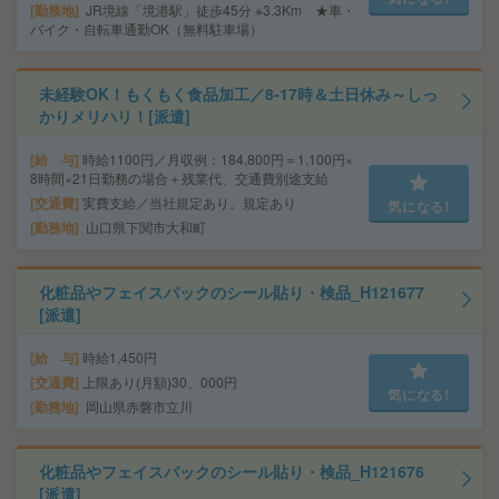
勤務地
JR境線「境港駅」徒歩45分 ※3.3Km ★車・
バイク・自転車通勤OK（無料駐車場）
未経験OK！もくもく食品加工／8‐17時＆土日休み～しっ
かりメリハリ！[派遣]
給 与
時給1100円／月収例：184,800円＝1,100円×
8時間×21日勤務の場合＋残業代、交通費別途支給
交通費
実費支給／当社規定あり。規定あり
気になる!
勤務地
山口県下関市大和町
化粧品やフェイスパックのシール貼り・検品_H121677
[派遣]
給 与
時給1,450円
交通費
上限あり(月額)30、000円
気になる!
勤務地
岡山県赤磐市立川
化粧品やフェイスパックのシール貼り・検品_H121676
[派遣]