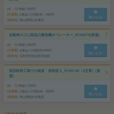
給 与
時給1,450円
交通費
上限あり(月額)30、000円
気になる!
勤務地
岡山県岡山市東区
自動車のゴム部品の製造機オペレーター_H109474[派遣]
給 与
時給1,500円
交通費
上限あり(月額)30,000円
気になる!
勤務地
広島市安佐北区安佐町
清涼飲料工場での検査・原料投入_H105139（3交替）[派
遣]
給 与
時給1,700円
交通費
上限あり(月額)30、000円
気になる!
勤務地
岡山県総社市真壁
8月6日(木)
新着!