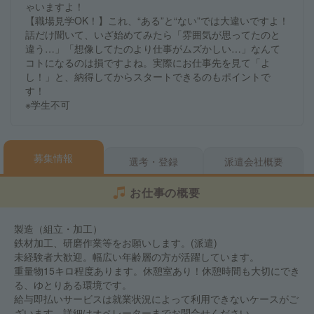
ゃいますよ！
【職場見学OK！】これ、“ある”と“ない”では大違いですよ！
話だけ聞いて、いざ始めてみたら「雰囲気が思ってたのと
違う…」「想像してたのより仕事がムズかしい…」なんて
コトになるのは損ですよね。実際にお仕事先を見て「よ
し！」と、納得してからスタートできるのもポイントで
す！
※学生不可
募集情報
選考・登録
派遣会社概要
お仕事の概要
製造（組立・加工）
鉄材加工、研磨作業等をお願いします。(派遣)
未経験者大歓迎。幅広い年齢層の方が活躍しています。
重量物15キロ程度あります。休憩室あり！休憩時間も大切にでき
る、ゆとりある環境です。
給与即払いサービスは就業状況によって利用できないケースがご
ざいます。詳細はオペレーターまでお問合せください。