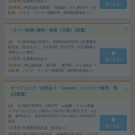
交通費
交通費支給あり
気になる!
勤務地
JR高徳線 徳島駅 「徳島駅」から車20分 ＊自
転車、バイク、マイカー通勤OK（無料駐車場あり）
<タイパ抜群>梱包・検査（日勤）[派遣]
給 与
基本時給1600円・深夜時給2000円 ※交通費全
額支給（規定あり） 【月収例】25.6万円（20日勤務 ※
残業なしの場合）
交通費
交通費支給あり
気になる!
勤務地
JR山陽本線 瀬戸駅 「瀬戸駅」から車6分 ＊
自転車、バイク、マイカー通勤OK（無料駐車場あり）
オープニング／社割あり「Jouete」ジュエリー販売 岡
山[派遣]
給 与
時給1500円～1600円 ※※経験・スキル考慮
スマホでかんたんに前払いで給与が受け取れます（※上
限、条件あり） 月収例1600円×7.5h×20日＝240000円
想定
気になる!
交通費
交通費全額支給（規定あり）
勤務地
岡山県岡山市北区 JR線岡山駅 直結 オープ