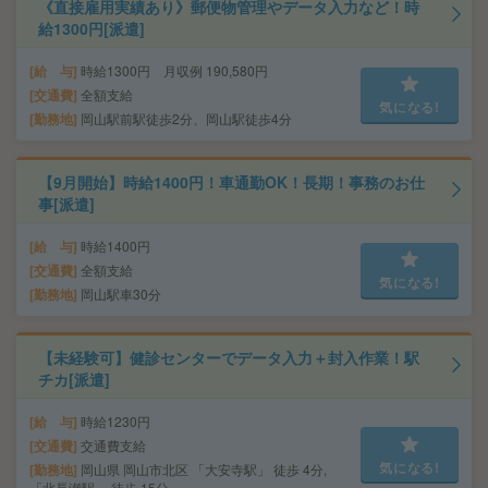
《直接雇用実績あり》郵便物管理やデータ入力など！時
給1300円[派遣]
給 与
時給1300円 月収例 190,580円
交通費
全額支給
気になる!
勤務地
岡山駅前駅徒歩2分、岡山駅徒歩4分
【9月開始】時給1400円！車通勤OK！長期！事務のお仕
事[派遣]
給 与
時給1400円
交通費
全額支給
気になる!
勤務地
岡山駅車30分
【未経験可】健診センターでデータ入力＋封入作業！駅
チカ[派遣]
給 与
時給1230円
交通費
交通費支給
気になる!
勤務地
岡山県 岡山市北区 「大安寺駅」 徒歩 4分,
「北長瀬駅」 徒歩 15分