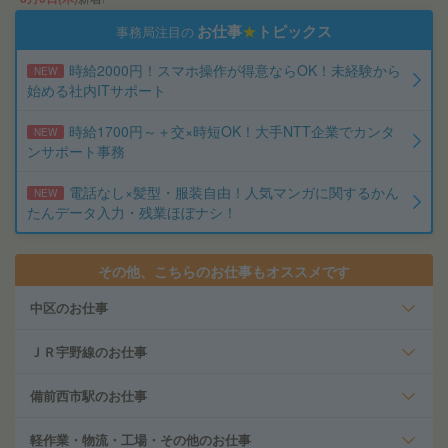
お仕事
★
トピックス
事務局注目の
時給2000円！スマホ操作が得意ならOK！未経験から
NEW
始める社内ITサポート
時給1700円～＋交×時短OK！大手NTT企業でカンタ
NEW
ンサポート事務
電話なし×髪型・服装自由！人気マンガに関するかん
NEW
たんデータ入力・残業ほぼナシ！
その他、こちらのお仕事もオススメです
中区のお仕事
ＪＲ宇野線のお仕事
備前西市駅のお仕事
軽作業・物流・工場・その他のお仕事