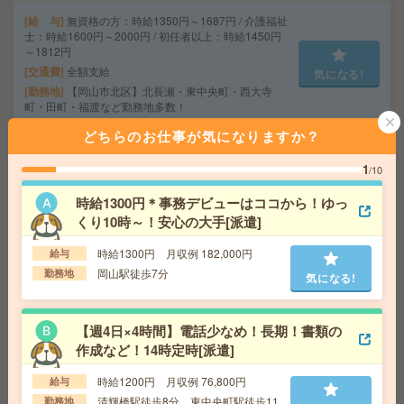
給 与
無資格の方：時給1350円～1687円 / 介護福祉
士：時給1600円～2000円 / 初任者以上：時給1450円
～1812円
交通費
全額支給
気になる!
勤務地
【岡山市北区】北長瀬・東中央町・西大寺
町・田町・福渡など勤務地多数！
どちらのお仕事が気になりますか？
座り仕事！給与即払いOK！高時給！印刷オペレーター[派
1
/10
遣]
時給1300円＊事務デビューはココから！ゆっ
給 与
時給1300円
くり10時～！安心の大手[派遣]
交通費
交通費支給有り
気になる!
勤務地
広島県広島市安佐北区 ※バイク通勤OK
時給1300円 月収例 182,000円
給与
岡山駅徒歩7分
勤務地
気になる!
給与即払いOK！高時給！土日休み！ピッキング作業など
[派遣]
【週4日×4時間】電話少なめ！長期！書類の
作成など！14時定時[派遣]
給 与
時給1200円
交通費
交通費支給有り
時給1200円 月収例 76,800円
給与
気になる!
勤務地
岡山駅～車20分 ※車通勤・バイク通勤OK
清輝橋駅徒歩8分、東中央町駅徒歩11
勤務地