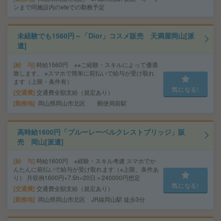
ンまで同施設内のeteでの勤務予定
未経験でも1560円～「Dior」コスメ販売 天満屋岡山[派
遣]
給 与
時給1560円 ※※ご経験・スキルによって優遇
致します。 ※スマホで簡単に前払いで給与が受け取れ
ます（上限・条件有）
気になる!
交通費
交通費全額支給（規定あり）
勤務地
岡山県岡山市北区 郵便局前駅
高時給1600円「ブルーレーベルクレストブリッジ」販
売 岡山[派遣]
給 与
時給1600円 ※経験・スキル考慮 スマホでか
んたんに前払いで給与が受け取れます（※上限、条件あ
り） 月収例1600円×7.5h×20日＝240000円想定
気になる!
交通費
交通費全額支給（規定あり）
勤務地
岡山県岡山市北区 JR線岡山駅 徒歩3分