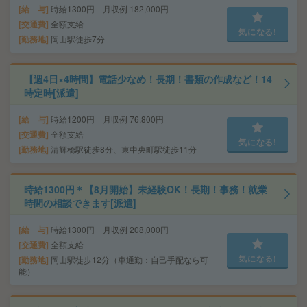
給 与
時給1300円 月収例 182,000円
交通費
全額支給
気になる!
勤務地
岡山駅徒歩7分
【週4日×4時間】電話少なめ！長期！書類の作成など！14
時定時[派遣]
給 与
時給1200円 月収例 76,800円
交通費
全額支給
気になる!
勤務地
清輝橋駅徒歩8分、東中央町駅徒歩11分
時給1300円＊【8月開始】未経験OK！長期！事務！就業
時間の相談できます[派遣]
給 与
時給1300円 月収例 208,000円
交通費
全額支給
気になる!
勤務地
岡山駅徒歩12分（車通勤：自己手配なら可
能）