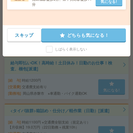
気になる!
分
高時給！車通勤OK！土日休み！日勤のお仕事！配電盤の
組立[派遣]
給 与
時給1300円
スキップ
どちらも気になる！
交通費
交通費支給有り
気になる!
勤務地
東岡山駅～ ※車通勤・バイク通勤OK
しばらく表示しない
給与即払いOK！高時給！土日休み！日勤のお仕事！検
査、梱包[派遣]
給 与
時給1200円
交通費
交通費支給有り
気になる!
勤務地
岡山県赤磐市 ※車通勤・バイク通勤OK
<タイパ抜群>箱詰め・仕分け／軽作業（日勤）[派遣]
給 与
時給1100円 ※交通費全額支給（規定あり）
【月収例】19.0万円（22日勤務＋残業10h）