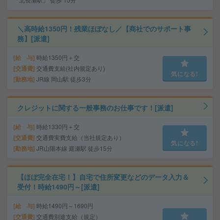
＼高時給1350円！残業ほぼなし／【商社でのサポート事
務】[派遣]
給 与
時給1350円＋交
交通費
交通費支給(社内規定あり)
気になる!
勤務地
JR線 岡山駅 徒歩3分
クレジットに関する一般事務のお仕事です！[派遣]
給 与
時給1330円＋交
交通費
交通費実費支給（当社規定あり）
気になる!
勤務地
JR山陽本線 庭瀬駅 徒歩15分
【ほぼ完全在宅！】自宅で住所変更などのデータ入力＆
受付！時給1490円～[派遣]
給 与
時給1490円～1690円
交通費
交通費別途支給（規定）