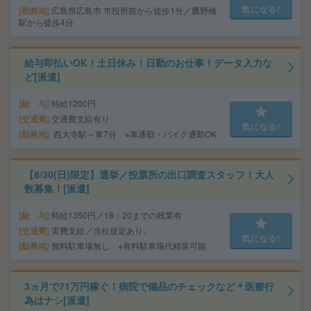
気になる!
勤務地
広島県広島市 市役所前から徒歩1分／鷹野橋
駅から徒歩4分
給与即払いOK！土日休み！日勤のお仕事！データ入力な
ど[派遣]
給 与
時給1200円
交通費
交通費支給有り
気になる!
勤務地
西大寺駅～車7分 ※車通勤・バイク通勤OK
【8/30(日)限定】選挙／投票所の出口調査スタッフ！大人
数募集！[派遣]
給 与
時給1350円／18：20までの残業有
交通費
実費支給／当社規定あり。
気になる!
勤務地
無料駐車場無し ※有料駐車場代精算可能
3ヵ月で71万円稼ぐ！病院で備品のチェックなど＊医療行
為はナシ[派遣]