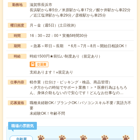
滋賀県長浜市
勤務地
長浜駅から車5分／米原駅から車17分／醒ケ井駅から車22分
／近江塩津駅から車29分／彦根駅から車25分
月～金（週5日）(土日祝休)
曜日頻度
16：30～22：00＊実働5時間30分
時間
＜急募＞即日～長期 ＊6月～7月～8月～開始日相談OK！
期間
時給1500円★前払い制度あり（規定あり）
時給
交通費
支給あります！※規定あり
軽作業（仕分け・ピッキング・検品、商品管理）
仕事内容
＜夕方からの時短でサポート業務！＞＊医療行為はもちろ
ん、身体介助もないので安心です！どんなお仕事なの…
職種未経験OK / ブランクOK / パソコンスキル不要 / 英語力不
応募資格
要
未経験OK！年齢不問
職場の雰囲気
年齢層