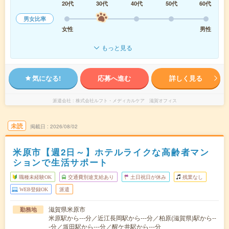
20代
30代
40代
50代
60代
男女比率
女性
男性
もっと見る
気になる!
応募へ進む
詳しく見る
派遣会社
株式会社ルフト・メディカルケア 滋賀オフィス
未読
掲載日
2026/08/02
米原市【週2日～】ホテルライクな高齢者マン
ションで生活サポート
職種未経験OK
交通費別途支給あり
土日祝日が休み
残業なし
WEB登録OK
派遣
滋賀県米原市
勤務地
米原駅から---分／近江長岡駅から---分／柏原(滋賀県)駅から--
-分／坂田駅から---分／醒ケ井駅から---分