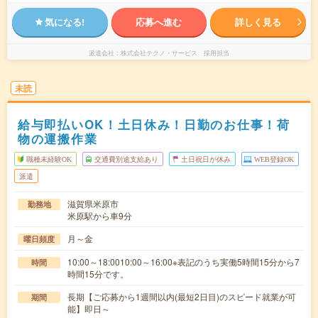
気になる!
応募へ進む
詳しく見る
派遣会社
株式会社テクノ・サービス 採用担当
未読
給与即払いOK！土日休み！日勤のお仕事！荷
物の運搬作業
職種未経験OK
交通費別途支給あり
土日祝日が休み
WEB登録OK
派遣
滋賀県米原市
勤務地
米原駅から車9分
月～金
曜日頻度
10:00～18:0010:00～16:00※表記のうち実働5時間15分から7
時間
時間15分です。
長期【ご応募から1週間以内(最短2日目)のスピード就業が可
期間
能】即日～