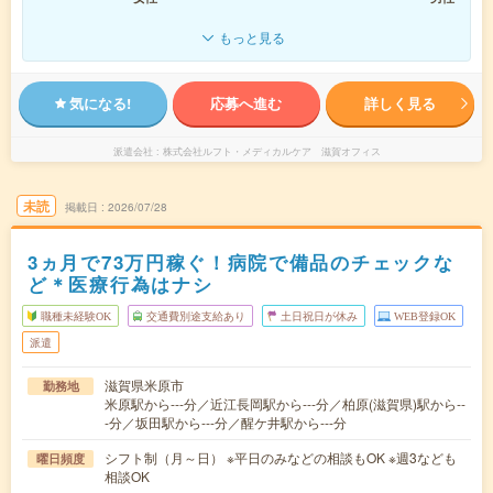
もっと見る
気になる!
応募へ進む
詳しく見る
派遣会社
株式会社ルフト・メディカルケア 滋賀オフィス
未読
掲載日
2026/07/28
3ヵ月で73万円稼ぐ！病院で備品のチェックな
ど＊医療行為はナシ
職種未経験OK
交通費別途支給あり
土日祝日が休み
WEB登録OK
派遣
滋賀県米原市
勤務地
米原駅から---分／近江長岡駅から---分／柏原(滋賀県)駅から--
-分／坂田駅から---分／醒ケ井駅から---分
シフト制（月～日） ※平日のみなどの相談もOK ※週3なども
曜日頻度
相談OK