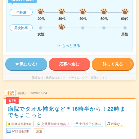
年齢層
20代
30代
40代
50代
60代
男女比率
女性
男性
もっと見る
気になる!
応募へ進む
詳しく見る
派遣会社
株式会社ルフト・メディカルケア 滋賀オフィス
未読
掲載日
2026/08/04
NEW
病院でタオル補充など＊16時半から！22時ま
でちょこっと
職種未経験OK
交通費別途支給あり
土日祝日が休み
残業なし
WEB登録OK
派遣