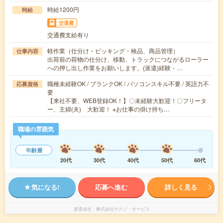
時給1200円
時給
交通費
交通費支給有り
軽作業（仕分け・ピッキング・検品、商品管理）
仕事内容
出荷前の荷物の仕分け、移動、トラックにつながるローラー
への押し出し作業をお願いします。(派遣)経験・…
職種未経験OK / ブランクOK / パソコンスキル不要 / 英語力不
応募資格
要
【来社不要、WEB登録OK！】〇未経験大歓迎！〇フリータ
ー、主婦(夫) 大歓迎！ ※お仕事の掛け持ち…
職場の雰囲気
年齢層
20代
30代
40代
50代
60代
気になる!
応募へ進む
詳しく見る
派遣会社
株式会社テクノ・サービス