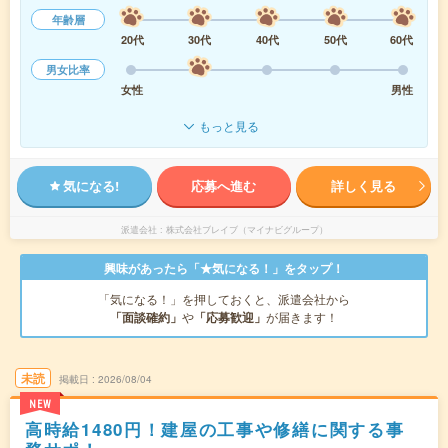
年齢層
20代
30代
40代
50代
60代
男女比率
女性
男性
もっと見る
気になる!
応募へ進む
詳しく見る
派遣会社
株式会社ブレイブ（マイナビグループ）
興味があったら「★気になる！」をタップ！
「気になる！」を押しておくと、派遣会社から
「面談確約」
や
「応募歓迎」
が届きます！
未読
掲載日
2026/08/04
NEW
高時給1480円！建屋の工事や修繕に関する事