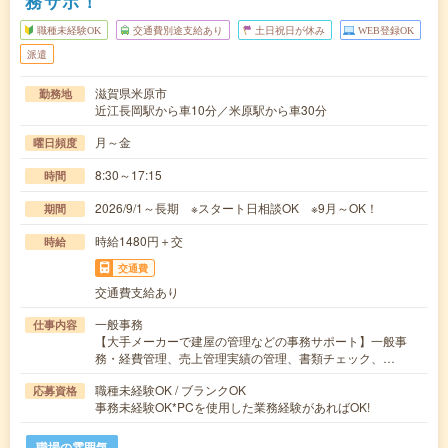
務サポ！
職種未経験OK
交通費別途支給あり
土日祝日が休み
WEB登録OK
派遣
滋賀県米原市
勤務地
近江長岡駅から車10分／米原駅から車30分
月～金
曜日頻度
8:30～17:15
時間
2026/9/1～長期 ※スタート日相談OK ※9月～OK！
期間
時給1480円＋交
時給
交通費
交通費支給あり
一般事務
仕事内容
【大手メーカーで建屋の管理などの事務サポート】一般事
務・経費管理、売上管理実績の管理、書類チェック、…
職種未経験OK / ブランクOK
応募資格
事務未経験OK*PCを使用した業務経験があればOK!
職場の雰囲気