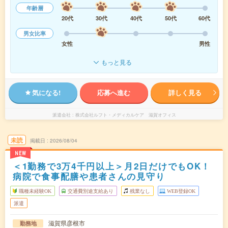
年齢層
20代
30代
40代
50代
60代
男女比率
女性
男性
もっと見る
気になる!
応募へ進む
詳しく見る
派遣会社
株式会社ルフト・メディカルケア 滋賀オフィス
未読
掲載日
2026/08/04
NEW
＜1勤務で3万4千円以上＞月2日だけでもOK！
病院で食事配膳や患者さんの見守り
職種未経験OK
交通費別途支給あり
残業なし
WEB登録OK
派遣
滋賀県彦根市
勤務地