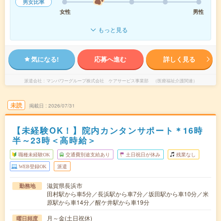
男女比率
女性
男性
もっと見る
気になる!
応募へ進む
詳しく見る
派遣会社
マンパワーグループ株式会社 ケアサービス事業部 （医療福祉介護関連）
未読
掲載日
2026/07/31
【未経験OK！】院内カンタンサポート＊16時
半～23時＜高時給＞
職種未経験OK
交通費別途支給あり
土日祝日が休み
残業なし
WEB登録OK
派遣
滋賀県長浜市
勤務地
田村駅から車5分／長浜駅から車7分／坂田駅から車10分／米
原駅から車14分／醒ケ井駅から車19分
月～金(土日祝休)
曜日頻度