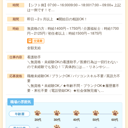
【シフト例】07:00～16:0009:00～18:0017:00～09:00※ 上記
時間
は一例です！そ…
即日～2ヶ月以上 ■開始日の相談OK！
期間
無資格の方：時給1400円～1750円 / 介護福祉士：時給1700
時給
円～2125円 / 初任者以上：時給1500円～1875円
交通費
全額支給
看護助手
仕事内容
＼無資格・未経験OKの看護助手／医療行為は一切行わない
ので未経験でも安心！▽具体的には…・リネンやシ…
職種未経験OK / ブランクOK / パソコンスキル不要 / 英語力不
応募資格
要
＼無資格＊未経験OK／★年齢不問・ブランクOK★履歴書不
要・来社不要（電話登録OK）★社会保険完備＼…
職場の雰囲気
年齢層
20代
30代
40代
50代
60代