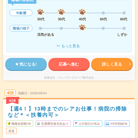
年齢層
20代
30代
40代
50代
60代
職場の様子
活気がある
しずか
もっと見る
気になる!
応募へ進む
詳しく見る
派遣会社
マンパワーグループ株式会社
未読
掲載日
2026/08/04
NEW
【週4！】13時までのレアお仕事！病院の掃除
など＊＜扶養内可＞
職種未経験OK
交通費別途支給あり
土日祝日が休み
WEB登録OK
派遣