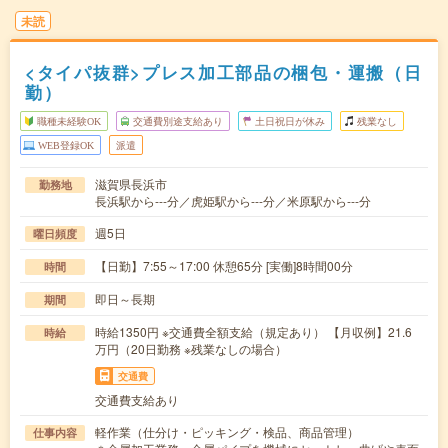
未読
<タイパ抜群>プレス加工部品の梱包・運搬（日
勤）
職種未経験OK
交通費別途支給あり
土日祝日が休み
残業なし
WEB登録OK
派遣
滋賀県長浜市
勤務地
長浜駅から---分／虎姫駅から---分／米原駅から---分
週5日
曜日頻度
【日勤】7:55～17:00 休憩65分 [実働]8時間00分
時間
即日～長期
期間
時給1350円 ※交通費全額支給（規定あり） 【月収例】21.6
時給
万円（20日勤務 ※残業なしの場合）
交通費
交通費支給あり
軽作業（仕分け・ピッキング・検品、商品管理）
仕事内容