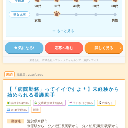
年齢層
20代
30代
40代
50代
60代
男女比率
女性
男性
もっと見る
気になる!
応募へ進む
詳しく見る
派遣会社
株式会社ルフト・メディカルケア 滋賀オフィス
未読
掲載日
2026/08/02
【「病院勤務」ってイイですよ＊】未経験から
始められる看護助手
職種未経験OK
交通費別途支給あり
土日祝日が休み
残業なし
WEB登録OK
派遣
滋賀県米原市
勤務地
米原駅から---分／近江長岡駅から---分／柏原(滋賀県)駅から--