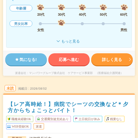
年齢層
20代
30代
40代
50代
60代
男女比率
女性
男性
もっと見る
気になる!
応募へ進む
詳しく見る
派遣会社
マンパワーグループ株式会社 ケアサービス事業部 （医療福祉介護関連）
未読
掲載日
2026/08/02
【レア高時給！】病院でシーツの交換など＊夕
方からちょこっとバイト！
職種未経験OK
交通費別途支給あり
土日祝日が休み
残業なし
WEB登録OK
派遣