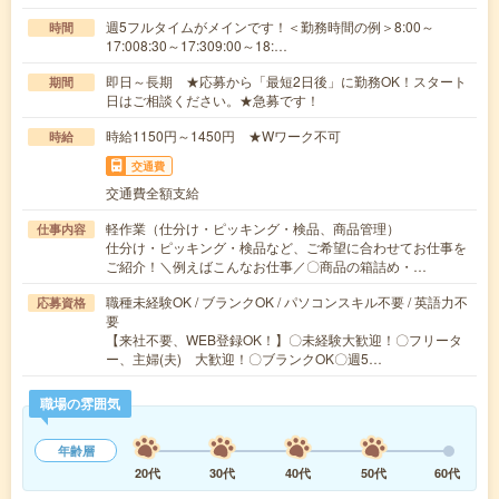
週5フルタイムがメインです！＜勤務時間の例＞8:00～
時間
17:008:30～17:309:00～18:…
即日～長期 ★応募から「最短2日後」に勤務OK！スタート
期間
日はご相談ください。★急募です！
時給1150円～1450円 ★Wワーク不可
時給
交通費
交通費全額支給
軽作業（仕分け・ピッキング・検品、商品管理）
仕事内容
仕分け・ピッキング・検品など、ご希望に合わせてお仕事を
ご紹介！＼例えばこんなお仕事／〇商品の箱詰め・…
職種未経験OK / ブランクOK / パソコンスキル不要 / 英語力不
応募資格
要
【来社不要、WEB登録OK！】〇未経験大歓迎！〇フリータ
ー、主婦(夫) 大歓迎！〇ブランクOK〇週5…
職場の雰囲気
年齢層
20代
30代
40代
50代
60代