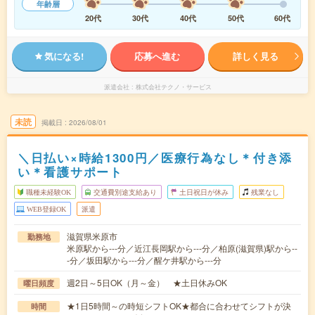
年齢層
20代
30代
40代
50代
60代
気になる!
応募へ進む
詳しく見る
派遣会社
株式会社テクノ・サービス
未読
掲載日
2026/08/01
＼日払い×時給1300円／医療行為なし＊付き添
い＊看護サポート
職種未経験OK
交通費別途支給あり
土日祝日が休み
残業なし
WEB登録OK
派遣
滋賀県米原市
勤務地
米原駅から---分／近江長岡駅から---分／柏原(滋賀県)駅から--
-分／坂田駅から---分／醒ケ井駅から---分
週2日～5日OK（月～金） ★土日休みOK
曜日頻度
★1日5時間～の時短シフトOK★都合に合わせてシフトが決
時間