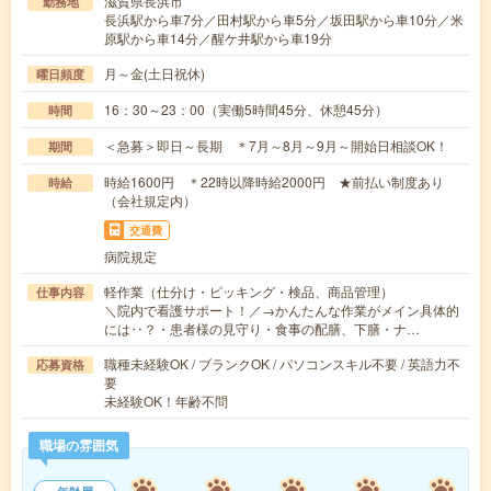
滋賀県長浜市
勤務地
長浜駅から車7分／田村駅から車5分／坂田駅から車10分／米
原駅から車14分／醒ケ井駅から車19分
月～金(土日祝休)
曜日頻度
16：30～23：00（実働5時間45分、休憩45分）
時間
＜急募＞即日～長期 ＊7月～8月～9月～開始日相談OK！
期間
時給1600円 ＊22時以降時給2000円 ★前払い制度あり
時給
（会社規定内）
交通費
病院規定
軽作業（仕分け・ピッキング・検品、商品管理）
仕事内容
＼院内で看護サポート！／→かんたんな作業がメイン具体的
には‥？・患者様の見守り・食事の配膳、下膳・ナ…
職種未経験OK / ブランクOK / パソコンスキル不要 / 英語力不
応募資格
要
未経験OK！年齢不問
職場の雰囲気