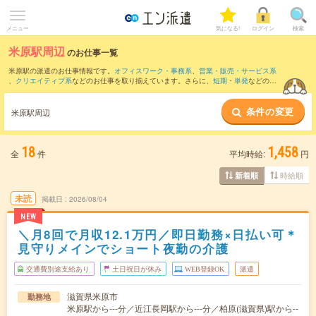
メニュー
気になる!
ログイン
検索
米原駅周辺
のお仕事一覧
米原駅の派遣のお仕事情報です。
オフィスワーク・事務系
、
営業・販売・サービス系
、
クリエイティブ系
などのお仕事を取り揃えています。さらに、
短期
・
単発
などの期
間や、
職種未経験OK
などのこだわり条件で絞り込んでいただけます。
条件の変更
また、
彦根駅
・
南彦根駅
・
河瀬駅
・
多賀大社前駅
・
長浜駅
など近隣駅のお仕事もご確
米原駅周辺
認いただけます。
18
1,458
全
件
平均時給:
円
時給順
新着順
未読
掲載日
2026/08/04
NEW
＼月8回で月収12.1万円／即日勤務×日払い可＊
見守りメインでショート夜勤の介護
交通費別途支給あり
土日祝日が休み
WEB登録OK
派遣
滋賀県米原市
勤務地
米原駅から---分／近江長岡駅から---分／柏原(滋賀県)駅から--