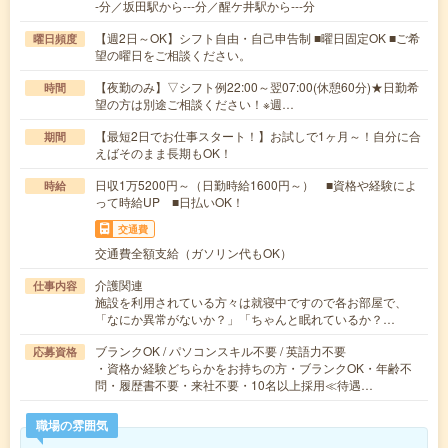
-分／坂田駅から---分／醒ケ井駅から---分
【週2日～OK】シフト自由・自己申告制 ■曜日固定OK ■ご希
曜日頻度
望の曜日をご相談ください。
【夜勤のみ】▽シフト例22:00～翌07:00(休憩60分)★日勤希
時間
望の方は別途ご相談ください！※週…
【最短2日でお仕事スタート！】お試しで1ヶ月～！自分に合
期間
えばそのまま長期もOK！
日収1万5200円～（日勤時給1600円～） ■資格や経験によ
時給
って時給UP ■日払いOK！
交通費
交通費全額支給（ガソリン代もOK）
介護関連
仕事内容
施設を利用されている方々は就寝中ですので各お部屋で、
「なにか異常がないか？」「ちゃんと眠れているか？…
ブランクOK / パソコンスキル不要 / 英語力不要
応募資格
・資格か経験どちらかをお持ちの方・ブランクOK・年齢不
問・履歴書不要・来社不要・10名以上採用≪待遇…
職場の雰囲気