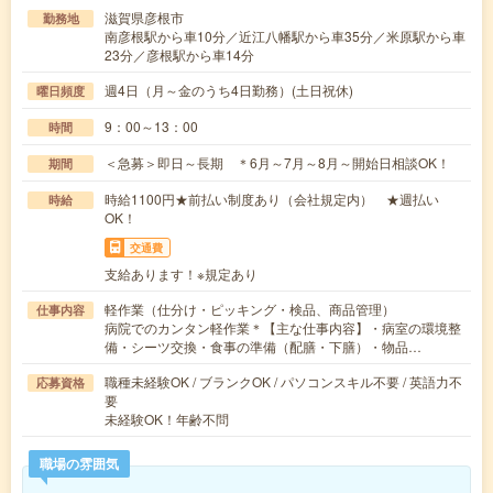
滋賀県彦根市
勤務地
南彦根駅から車10分／近江八幡駅から車35分／米原駅から車
23分／彦根駅から車14分
週4日（月～金のうち4日勤務）(土日祝休)
曜日頻度
9：00～13：00
時間
＜急募＞即日～長期 ＊6月～7月～8月～開始日相談OK！
期間
時給1100円★前払い制度あり（会社規定内） ★週払い
時給
OK！
交通費
支給あります！※規定あり
軽作業（仕分け・ピッキング・検品、商品管理）
仕事内容
病院でのカンタン軽作業＊【主な仕事内容】・病室の環境整
備・シーツ交換・食事の準備（配膳・下膳）・物品…
職種未経験OK / ブランクOK / パソコンスキル不要 / 英語力不
応募資格
要
未経験OK！年齢不問
職場の雰囲気