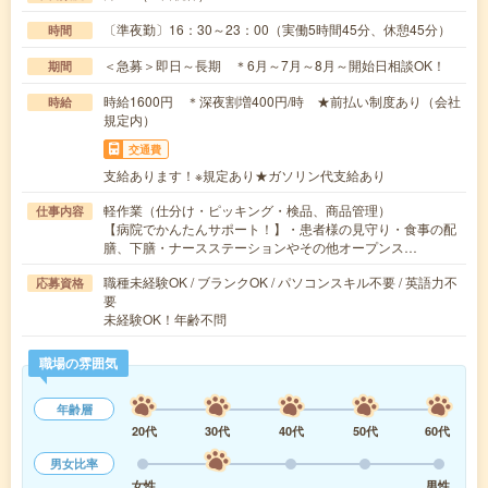
〔準夜勤〕16：30～23：00（実働5時間45分、休憩45分）
時間
＜急募＞即日～長期 ＊6月～7月～8月～開始日相談OK！
期間
時給1600円 ＊深夜割増400円/時 ★前払い制度あり（会社
時給
規定内）
交通費
支給あります！※規定あり★ガソリン代支給あり
軽作業（仕分け・ピッキング・検品、商品管理）
仕事内容
【病院でかんたんサポート！】・患者様の見守り・食事の配
膳、下膳・ナースステーションやその他オープンス…
職種未経験OK / ブランクOK / パソコンスキル不要 / 英語力不
応募資格
要
未経験OK！年齢不問
職場の雰囲気
年齢層
20代
30代
40代
50代
60代
男女比率
女性
男性