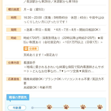
／長浜駅から車26分／米原駅から車18分
月～金（週5日）
曜日頻度
16:30～23:00（実働：5時間45分 休憩：45分）午前中はゆ
時間
っくりしたい方にぴったりです！
＜急募＞即日～長期 ＊6月～7月～8月～開始日相談OK！
期間
時給1720円：深夜割増あり（22時以降は時給2125円）★前
時給
払い制度あり（会社規定内）＜1日1万円以上（日収1万）＞
交通費
支給あります！※規定あり
看護助手
仕事内容
＜地域に愛されるきれいな綺麗な病院で院内看護師さんサポ
ート＞どんなお仕事なの…?▼シーツ交換▼病室の…
職種未経験OK / ブランクOK / パソコンスキル不要 / 英語力不
応募資格
要
未経験OK！年齢不問
職場の雰囲気
年齢層