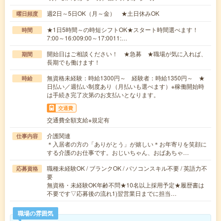
週2日～5日OK（月～金） ★土日休みOK
曜日頻度
★1日5時間～の時短シフトOK★スタート時間選べます！
時間
7:00～16:009:00～17:0011:…
開始日はご相談ください！ ★急募 ★職場が気に入れば、
期間
長期でも働けます！
無資格未経験：時給1300円～ 経験者：時給1350円～ ★
時給
日払い／週払い制度あり（月払いも選べます）※稼働開始時
は手続き完了次第のお支払いとなります。
交通費
交通費全額支給※規定有
介護関連
仕事内容
＊入居者の方の「ありがとう」が嬉しい＊お年寄りを笑顔に
する介護のお仕事です。おじいちゃん、おばあちゃ…
職種未経験OK / ブランクOK / パソコンスキル不要 / 英語力不
応募資格
要
無資格・未経験OK年齢不問★10名以上採用予定★履歴書は
不要です▽応募後の流れ1)翌営業日までに担当…
職場の雰囲気