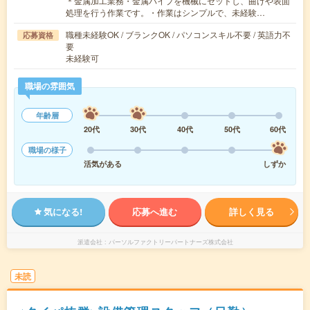
＊金属加工業務・金属パイプを機械にセットし、曲げや表面
処理を行う作業です。・作業はシンプルで、未経験…
職種未経験OK / ブランクOK / パソコンスキル不要 / 英語力不
応募資格
要
未経験可
職場の雰囲気
年齢層
20代
30代
40代
50代
60代
職場の様子
活気がある
しずか
気になる!
応募へ進む
詳しく見る
派遣会社
パーソルファクトリーパートナーズ株式会社
未読