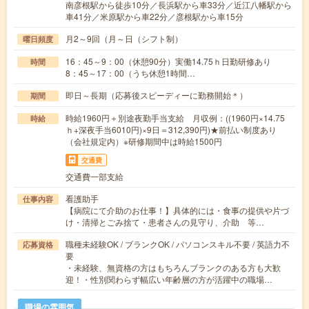
南彦根駅から徒歩10分／長浜駅から車33分／近江八幡駅から
車41分／米原駅から車22分／彦根駅から車15分
月2～9回（月～日（シフト制）
曜日頻度
16：45～9：00（休憩90分）実働14.75ｈ日勤研修あり
時間
8：45～17：00（うち休憩1時間…
即日～長期（応募後スピーディーに勤務開始＊）
期間
時給1960円＋別途夜勤手当支給 月収例：((1960円×14.75
時給
ｈ+深夜手当6010円)×9日＝312,390円)★前払い制度あり
（会社規定内）※研修期間中は時給1500円
交通費
交通費一部支給
看護助手
仕事内容
【病院にて介助のお仕事！】具体的には・食事の提供や片づ
け・清掃とごみ捨て・患者さんの見守り、介助 等…
職種未経験OK / ブランクOK / パソコンスキル不要 / 英語力不
応募資格
要
・未経験、無資格の方はもちろんブランクのある方も大歓
迎！・性別関わらず幅広い年齢層の方が活躍中の職場…
職場の雰囲気