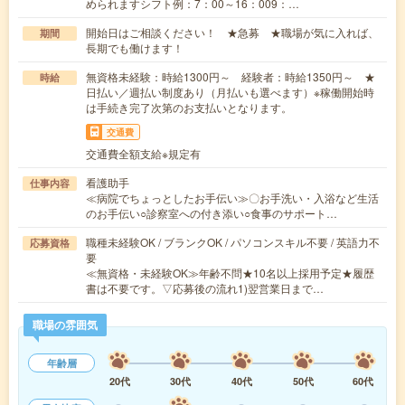
められますシフト例：7：00～16：009：…
開始日はご相談ください！ ★急募 ★職場が気に入れば、
期間
長期でも働けます！
無資格未経験：時給1300円～ 経験者：時給1350円～ ★
時給
日払い／週払い制度あり（月払いも選べます）※稼働開始時
は手続き完了次第のお支払いとなります。
交通費
交通費全額支給※規定有
看護助手
仕事内容
≪病院でちょっとしたお手伝い≫〇お手洗い・入浴など生活
のお手伝い○診察室への付き添い○食事のサポート…
職種未経験OK / ブランクOK / パソコンスキル不要 / 英語力不
応募資格
要
≪無資格・未経験OK≫年齢不問★10名以上採用予定★履歴
書は不要です。▽応募後の流れ1)翌営業日まで…
職場の雰囲気
年齢層
20代
30代
40代
50代
60代