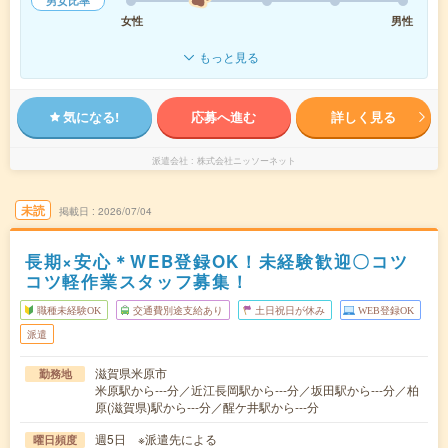
男女比率
女性
男性
もっと見る
気になる!
応募へ進む
詳しく見る
派遣会社
株式会社ニッソーネット
未読
掲載日
2026/07/04
長期×安心＊WEB登録OK！未経験歓迎〇コツ
コツ軽作業スタッフ募集！
職種未経験OK
交通費別途支給あり
土日祝日が休み
WEB登録OK
派遣
滋賀県米原市
勤務地
米原駅から---分／近江長岡駅から---分／坂田駅から---分／柏
原(滋賀県)駅から---分／醒ケ井駅から---分
週5日 ※派遣先による
曜日頻度