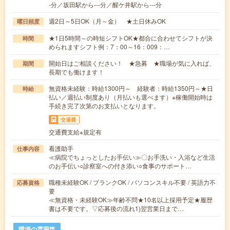
-分／坂田駅から---分／醒ケ井駅から---分
週2日～5日OK（月～金） ★土日休みOK
曜日頻度
★1日5時間～の時短シフトOK★都合に合わせてシフトが決
時間
められますシフト例：7：00～16：009：…
開始日はご相談ください！ ★急募 ★職場が気に入れば、
期間
長期でも働けます！
無資格未経験：時給1300円～ 経験者：時給1350円～★日
時給
払い／週払い制度あり（月払いも選べます）※稼働開始時は
手続き完了次第のお支払いとなります。
交通費
交通費支給※規定有
看護助手
仕事内容
≪病院でちょっとしたお手伝い≫〇お手洗い・入浴など生活
のお手伝い○診察室への付き添い○食事のサポート…
職種未経験OK / ブランクOK / パソコンスキル不要 / 英語力不
応募資格
要
≪無資格・未経験OK≫年齢不問★10名以上採用予定★履歴
書は不要です。▽応募後の流れ1)翌営業日まで…
職場の雰囲気