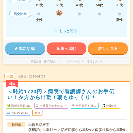
20代
30代
40代
50代
60代
男女比率
女性
男性
もっと見る
気になる!
応募へ進む
詳しく見る
派遣会社
株式会社ルフト・メディカルケア 滋賀オフィス
未読
掲載日
2026/08/03
NEW
＜時給1720円＞病院で看護師さんのお手伝
い！夕方から出勤！朝もゆっくり＊
職種未経験OK
交通費別途支給あり
土日祝日が休み
残業なし
WEB登録OK
派遣
滋賀県彦根市
勤務地
彦根駅から車11分／彦根口駅から車8分／南彦根駅から車5分