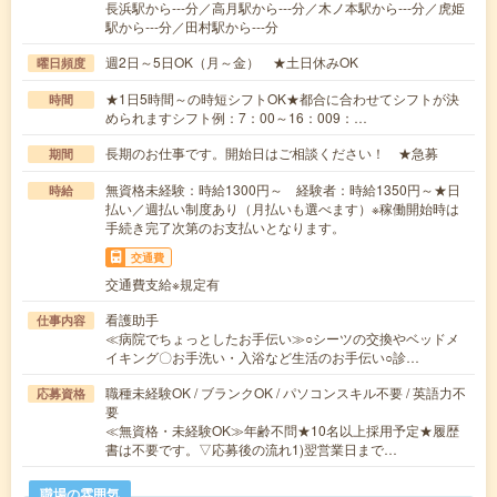
長浜駅から---分／高月駅から---分／木ノ本駅から---分／虎姫
駅から---分／田村駅から---分
週2日～5日OK（月～金） ★土日休みOK
曜日頻度
★1日5時間～の時短シフトOK★都合に合わせてシフトが決
時間
められますシフト例：7：00～16：009：…
長期のお仕事です。開始日はご相談ください！ ★急募
期間
無資格未経験：時給1300円～ 経験者：時給1350円～★日
時給
払い／週払い制度あり（月払いも選べます）※稼働開始時は
手続き完了次第のお支払いとなります。
交通費
交通費支給※規定有
看護助手
仕事内容
≪病院でちょっとしたお手伝い≫○シーツの交換やベッドメ
イキング〇お手洗い・入浴など生活のお手伝い○診…
職種未経験OK / ブランクOK / パソコンスキル不要 / 英語力不
応募資格
要
≪無資格・未経験OK≫年齢不問★10名以上採用予定★履歴
書は不要です。▽応募後の流れ1)翌営業日まで…
職場の雰囲気