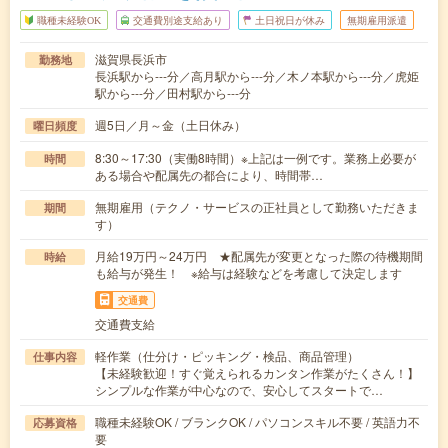
職種未経験OK
交通費別途支給あり
土日祝日が休み
無期雇用派遣
滋賀県長浜市
勤務地
長浜駅から---分／高月駅から---分／木ノ本駅から---分／虎姫
駅から---分／田村駅から---分
週5日／月～金（土日休み）
曜日頻度
8:30～17:30（実働8時間）※上記は一例です。業務上必要が
時間
ある場合や配属先の都合により、時間帯…
無期雇用（テクノ・サービスの正社員として勤務いただきま
期間
す）
月給19万円～24万円 ★配属先が変更となった際の待機期間
時給
も給与が発生！ ※給与は経験などを考慮して決定します
交通費
交通費支給
軽作業（仕分け・ピッキング・検品、商品管理）
仕事内容
【未経験歓迎！すぐ覚えられるカンタン作業がたくさん！】
シンプルな作業が中心なので、安心してスタートで…
職種未経験OK / ブランクOK / パソコンスキル不要 / 英語力不
応募資格
要