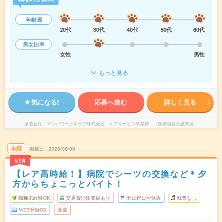
年齢層
20代
30代
40代
50代
60代
男女比率
女性
男性
もっと見る
気になる!
応募へ進む
詳しく見る
派遣会社
マンパワーグループ株式会社 ケアサービス事業部 （医療福祉介護関連）
未読
掲載日
2026/08/08
NEW
【レア高時給！】病院でシーツの交換など＊夕
方からちょこっとバイト！
職種未経験OK
交通費別途支給あり
土日祝日が休み
残業なし
WEB登録OK
派遣