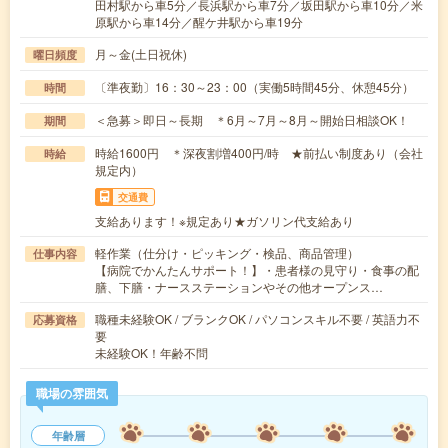
田村駅から車5分／長浜駅から車7分／坂田駅から車10分／米
原駅から車14分／醒ケ井駅から車19分
月～金(土日祝休)
曜日頻度
〔準夜勤〕16：30～23：00（実働5時間45分、休憩45分）
時間
＜急募＞即日～長期 ＊6月～7月～8月～開始日相談OK！
期間
時給1600円 ＊深夜割増400円/時 ★前払い制度あり（会社
時給
規定内）
交通費
支給あります！※規定あり★ガソリン代支給あり
軽作業（仕分け・ピッキング・検品、商品管理）
仕事内容
【病院でかんたんサポート！】・患者様の見守り・食事の配
膳、下膳・ナースステーションやその他オープンス…
職種未経験OK / ブランクOK / パソコンスキル不要 / 英語力不
応募資格
要
未経験OK！年齢不問
職場の雰囲気
年齢層