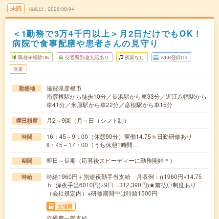
未読
掲載日
2026/08/04
＜1勤務で3万4千円以上＞月2日だけでもOK！
病院で食事配膳や患者さんの見守り
職種未経験OK
交通費別途支給あり
残業なし
WEB登録OK
派遣
滋賀県彦根市
勤務地
南彦根駅から徒歩10分／長浜駅から車33分／近江八幡駅から
車41分／米原駅から車22分／彦根駅から車15分
月2～9回（月～日（シフト制）
曜日頻度
16：45～9：00（休憩90分）実働14.75ｈ日勤研修あり
時間
8：45～17：00（うち休憩1時間…
即日～長期（応募後スピーディーに勤務開始＊）
期間
時給1960円＋別途夜勤手当支給 月収例：((1960円×14.75
時給
ｈ+深夜手当6010円)×9日＝312,390円)★前払い制度あり
（会社規定内）※研修期間中は時給1500円
交通費
交通費一部支給