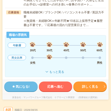
のお手伝い○診察室への付き添い○食事のサポート…
職種未経験OK / ブランクOK / パソコンスキル不要 / 英語力不
応募資格
要
≪無資格・未経験OK≫年齢不問★10名以上採用予定★履歴
書は不要です。▽応募後の流れ1)翌営業日まで…
職場の雰囲気
年齢層
20代
30代
40代
50代
60代
男女比率
女性
男性
もっと見る
気になる!
応募へ進む
詳しく見る
派遣会社
マンパワーグループ株式会社 ケアサービス事業部 （医療福祉介護関連）
未読
掲載日
2026/08/05