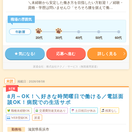
＼未経験から安定した働き方を目指したい方歓迎！／経験・
資格・学歴は問いません◎「そろそろ腰を据えて働…
職場の雰囲気
年齢層
20代
30代
40代
50代
60代
気になる!
応募へ進む
詳しく見る
派遣会社
株式会社テクノ・サービス（無期雇用派遣）
未読
掲載日
2026/08/08
NEW
8月～OK！＼好きな時間曜日で働ける／電話面
談OK！病院での生活サポ
職種未経験OK
交通費別途支給あり
土日祝日が休み
残業なし
WEB登録OK
派遣
滋賀県長浜市
勤務地