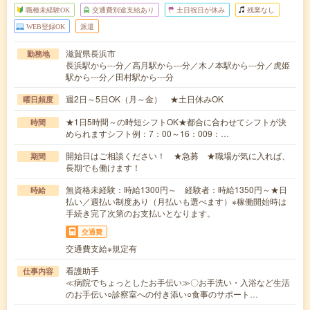
職種未経験OK
交通費別途支給あり
土日祝日が休み
残業なし
WEB登録OK
派遣
滋賀県長浜市
勤務地
長浜駅から---分／高月駅から---分／木ノ本駅から---分／虎姫
駅から---分／田村駅から---分
週2日～5日OK（月～金） ★土日休みOK
曜日頻度
★1日5時間～の時短シフトOK★都合に合わせてシフトが決
時間
められますシフト例：7：00～16：009：…
開始日はご相談ください！ ★急募 ★職場が気に入れば、
期間
長期でも働けます！
無資格未経験：時給1300円～ 経験者：時給1350円～★日
時給
払い／週払い制度あり（月払いも選べます）※稼働開始時は
手続き完了次第のお支払いとなります。
交通費
交通費支給※規定有
看護助手
仕事内容
≪病院でちょっとしたお手伝い≫〇お手洗い・入浴など生活
のお手伝い○診察室への付き添い○食事のサポート…