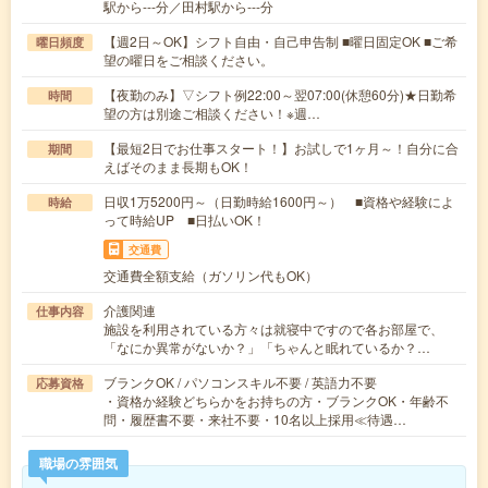
駅から---分／田村駅から---分
【週2日～OK】シフト自由・自己申告制 ■曜日固定OK ■ご希
曜日頻度
望の曜日をご相談ください。
【夜勤のみ】▽シフト例22:00～翌07:00(休憩60分)★日勤希
時間
望の方は別途ご相談ください！※週…
【最短2日でお仕事スタート！】お試しで1ヶ月～！自分に合
期間
えばそのまま長期もOK！
日収1万5200円～（日勤時給1600円～） ■資格や経験によ
時給
って時給UP ■日払いOK！
交通費
交通費全額支給（ガソリン代もOK）
介護関連
仕事内容
施設を利用されている方々は就寝中ですので各お部屋で、
「なにか異常がないか？」「ちゃんと眠れているか？…
ブランクOK / パソコンスキル不要 / 英語力不要
応募資格
・資格か経験どちらかをお持ちの方・ブランクOK・年齢不
問・履歴書不要・来社不要・10名以上採用≪待遇…
職場の雰囲気