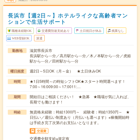
長浜市【週2日～】ホテルライクな高齢者マン
ションで生活サポート
職種未経験OK
交通費別途支給あり
土日祝日が休み
残業なし
WEB登録OK
派遣
滋賀県長浜市
勤務地
長浜駅から---分／高月駅から---分／木ノ本駅から---分／虎姫
駅から---分／田村駅から---分
週2日～5日OK（月～金） ★土日休みOK
曜日頻度
★1日5時間～の時短シフトOK★スタート時間選べます！
時間
7:00～16:009:00～17:0011:…
開始日はご相談ください！ ★急募 ★職場が気に入れば、
期間
長期でも働けます！
無資格未経験：時給1300円～ 経験者：時給1350円～ ★
時給
日払い／週払い制度あり（月払いも選べます）※稼働開始時
は手続き完了次第のお支払いとなります。
交通費
交通費全額支給※規定有