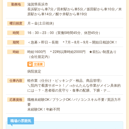
滋賀県長浜市
勤務地
長浜駅から車7分／田村駅から車5分／坂田駅から車10分／米
原駅から車14分／醒ケ井駅から車19分
月～金(土日祝休)
曜日頻度
16：30～23：00（実働5時間45分、休憩45分）
時間
＜急募＞即日～長期 ＊7月～8月～9月～開始日相談OK！
期間
時給1600円 ＊22時以降時給2000円 ★前払い制度あり
時給
（会社規定内）
交通費
病院規定
軽作業（仕分け・ピッキング・検品、商品管理）
仕事内容
＼院内で看護サポート！／→かんたんな作業がメイン具体的
には‥？・患者様の見守り・食事の配膳、下膳・ナ…
職種未経験OK / ブランクOK / パソコンスキル不要 / 英語力不
応募資格
要
未経験OK！年齢不問
職場の雰囲気