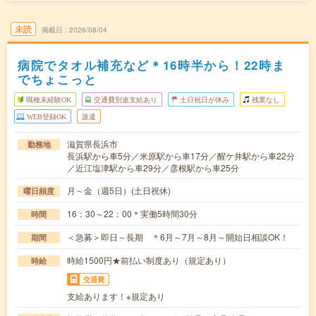
未読
掲載日
2026/08/04
病院でタオル補充など＊16時半から！22時ま
でちょこっと
職種未経験OK
交通費別途支給あり
土日祝日が休み
残業なし
WEB登録OK
派遣
滋賀県長浜市
勤務地
長浜駅から車5分／米原駅から車17分／醒ケ井駅から車22分
／近江塩津駅から車29分／彦根駅から車25分
月～金（週5日）(土日祝休)
曜日頻度
16：30～22：00＊実働5時間30分
時間
＜急募＞即日～長期 ＊6月～7月～8月～開始日相談OK！
期間
時給1500円★前払い制度あり（規定あり）
時給
交通費
支給あります！※規定あり