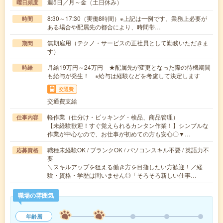
週5日／月～金（土日休み）
曜日頻度
8:30～17:30（実働8時間）※上記は一例です。業務上必要が
時間
ある場合や配属先の都合により、時間帯…
無期雇用（テクノ・サービスの正社員として勤務いただきま
期間
す）
月給19万円～24万円 ★配属先が変更となった際の待機期間
時給
も給与が発生！ ※給与は経験などを考慮して決定します
交通費
交通費支給
軽作業（仕分け・ピッキング・検品、商品管理）
仕事内容
【未経験歓迎！すぐ覚えられるカンタン作業！】シンプルな
作業が中心なので、お仕事が初めての方も安心〇▼…
職種未経験OK / ブランクOK / パソコンスキル不要 / 英語力不
応募資格
要
＼スキルアップを狙える働き方を目指したい方歓迎！／経
験・資格・学歴は問いません◎「そろそろ新しい仕事…
職場の雰囲気
年齢層