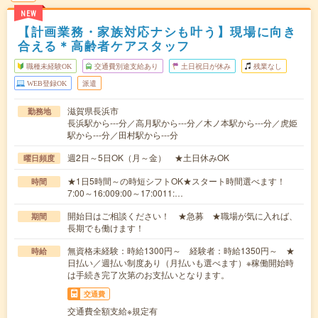
NEW
【計画業務・家族対応ナシも叶う】現場に向き
合える＊高齢者ケアスタッフ
職種未経験OK
交通費別途支給あり
土日祝日が休み
残業なし
WEB登録OK
派遣
滋賀県長浜市
勤務地
長浜駅から---分／高月駅から---分／木ノ本駅から---分／虎姫
駅から---分／田村駅から---分
週2日～5日OK（月～金） ★土日休みOK
曜日頻度
★1日5時間～の時短シフトOK★スタート時間選べます！
時間
7:00～16:009:00～17:0011:…
開始日はご相談ください！ ★急募 ★職場が気に入れば、
期間
長期でも働けます！
無資格未経験：時給1300円～ 経験者：時給1350円～ ★
時給
日払い／週払い制度あり（月払いも選べます）※稼働開始時
は手続き完了次第のお支払いとなります。
交通費
交通費全額支給※規定有