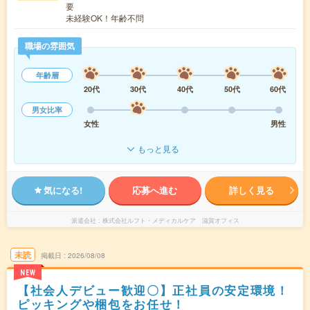
要
未経験OK！年齢不問
職場の雰囲気
年齢層
20代
30代
40代
50代
60代
男女比率
女性
男性
もっと見る
気になる!
応募へ進む
詳しく見る
派遣会社
株式会社ルフト・メディカルケア 滋賀オフィス
未読
掲載日
2026/08/08
NEW
【社会人デビュー歓迎〇】正社員の安定環境！
ピッキングや梱包をお任せ！