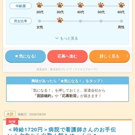
年齢層
20代
30代
40代
50代
60代
男女比率
女性
男性
もっと見る
気になる!
応募へ進む
詳しく見る
派遣会社
株式会社ブレイブ（マイナビグループ）
興味があったら「★気になる！」をタップ！
「気になる！」を押しておくと、派遣会社から
「面談確約」
や
「応募歓迎」
が届きます！
未読
掲載日
2026/08/08
NEW
＜時給1720円＞病院で看護師さんのお手伝