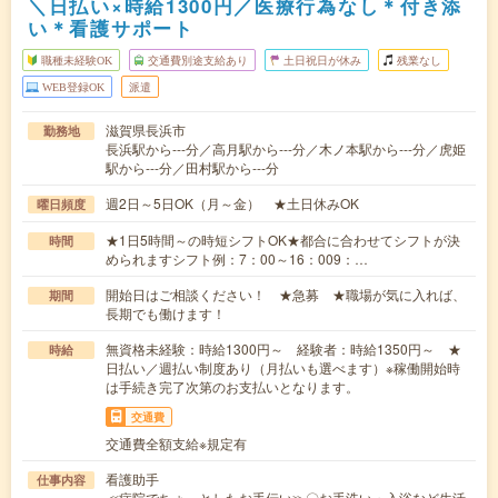
＼日払い×時給1300円／医療行為なし＊付き添
い＊看護サポート
職種未経験OK
交通費別途支給あり
土日祝日が休み
残業なし
WEB登録OK
派遣
滋賀県長浜市
勤務地
長浜駅から---分／高月駅から---分／木ノ本駅から---分／虎姫
駅から---分／田村駅から---分
週2日～5日OK（月～金） ★土日休みOK
曜日頻度
★1日5時間～の時短シフトOK★都合に合わせてシフトが決
時間
められますシフト例：7：00～16：009：…
開始日はご相談ください！ ★急募 ★職場が気に入れば、
期間
長期でも働けます！
無資格未経験：時給1300円～ 経験者：時給1350円～ ★
時給
日払い／週払い制度あり（月払いも選べます）※稼働開始時
は手続き完了次第のお支払いとなります。
交通費
交通費全額支給※規定有
看護助手
仕事内容
≪病院でちょっとしたお手伝い≫〇お手洗い・入浴など生活