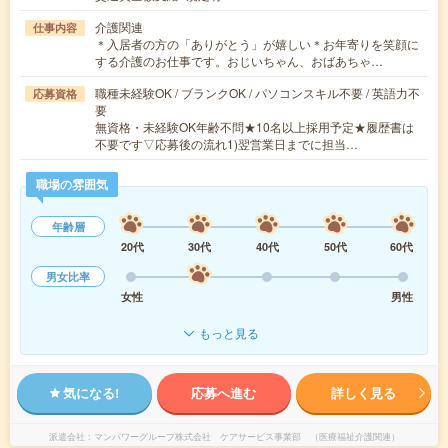
介護関連
仕事内容
＊入居者の方の「ありがとう」が嬉しい＊お年寄りを笑顔に
する介護のお仕事です。おじいちゃん、おばあちゃ…
職種未経験OK / ブランクOK / パソコンスキル不要 / 英語力不
応募資格
要
無資格・未経験OK年齢不問★10名以上採用予定★履歴書は
不要です▽応募後の流れ1)翌営業日までに担当…
職場の雰囲気
年齢層
20代
30代
40代
50代
60代
男女比率
女性
男性
もっと見る
気になる!
応募へ進む
詳しく見る
派遣会社
マンパワーグループ株式会社 ケアサービス事業部 （医療福祉介護関連）