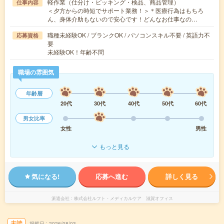
軽作業（仕分け・ピッキング・検品、商品管理）
仕事内容
＜夕方からの時短でサポート業務！＞＊医療行為はもちろ
ん、身体介助もないので安心です！どんなお仕事なの…
職種未経験OK / ブランクOK / パソコンスキル不要 / 英語力不
応募資格
要
未経験OK！年齢不問
職場の雰囲気
年齢層
20代
30代
40代
50代
60代
男女比率
女性
男性
もっと見る
気になる!
応募へ進む
詳しく見る
派遣会社
株式会社ルフト・メディカルケア 滋賀オフィス
未読
掲載日
2026/08/03