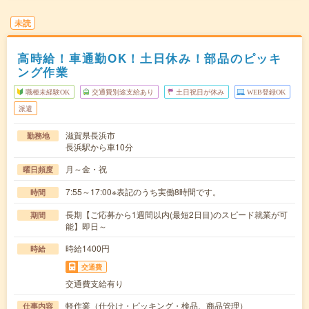
未読
高時給！車通勤OK！土日休み！部品のピッキ
ング作業
職種未経験OK
交通費別途支給あり
土日祝日が休み
WEB登録OK
派遣
滋賀県長浜市
勤務地
長浜駅から車10分
月～金・祝
曜日頻度
7:55～17:00※表記のうち実働8時間です。
時間
長期【ご応募から1週間以内(最短2日目)のスピード就業が可
期間
能】即日～
時給1400円
時給
交通費
交通費支給有り
軽作業（仕分け・ピッキング・検品、商品管理）
仕事内容