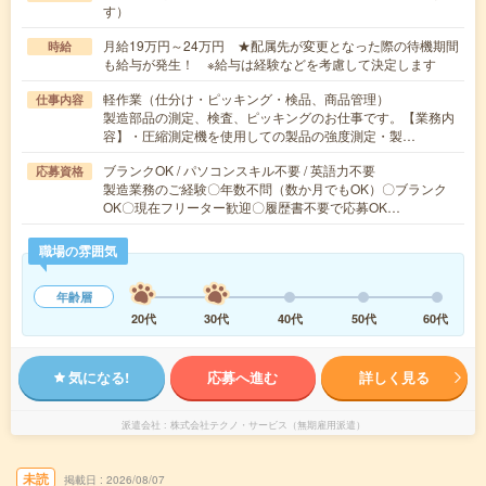
す）
月給19万円～24万円 ★配属先が変更となった際の待機期間
時給
も給与が発生！ ※給与は経験などを考慮して決定します
軽作業（仕分け・ピッキング・検品、商品管理）
仕事内容
製造部品の測定、検査、ピッキングのお仕事です。【業務内
容】・圧縮測定機を使用しての製品の強度測定・製…
ブランクOK / パソコンスキル不要 / 英語力不要
応募資格
製造業務のご経験〇年数不問（数か月でもOK）〇ブランク
OK〇現在フリーター歓迎〇履歴書不要で応募OK…
職場の雰囲気
年齢層
20代
30代
40代
50代
60代
気になる!
応募へ進む
詳しく見る
派遣会社
株式会社テクノ・サービス（無期雇用派遣）
未読
掲載日
2026/08/07