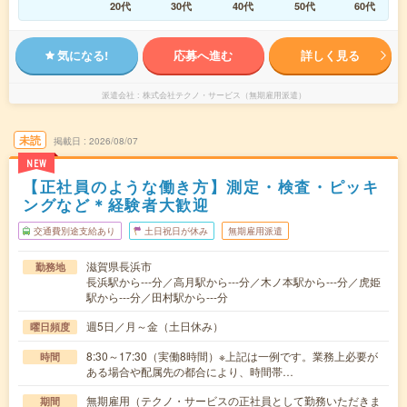
20代
30代
40代
50代
60代
気になる!
応募へ進む
詳しく見る
派遣会社
株式会社テクノ・サービス（無期雇用派遣）
未読
掲載日
2026/08/07
NEW
【正社員のような働き方】測定・検査・ピッキ
ングなど＊経験者大歓迎
交通費別途支給あり
土日祝日が休み
無期雇用派遣
滋賀県長浜市
勤務地
長浜駅から---分／高月駅から---分／木ノ本駅から---分／虎姫
駅から---分／田村駅から---分
週5日／月～金（土日休み）
曜日頻度
8:30～17:30（実働8時間）※上記は一例です。業務上必要が
時間
ある場合や配属先の都合により、時間帯…
無期雇用（テクノ・サービスの正社員として勤務いただきま
期間