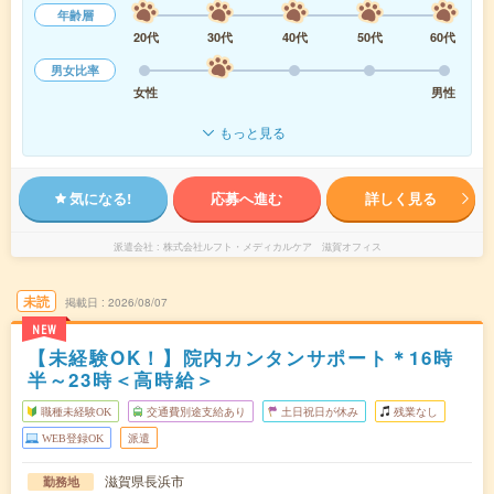
年齢層
20代
30代
40代
50代
60代
男女比率
女性
男性
もっと見る
気になる!
応募へ進む
詳しく見る
派遣会社
株式会社ルフト・メディカルケア 滋賀オフィス
未読
掲載日
2026/08/07
NEW
【未経験OK！】院内カンタンサポート＊16時
半～23時＜高時給＞
職種未経験OK
交通費別途支給あり
土日祝日が休み
残業なし
WEB登録OK
派遣
滋賀県長浜市
勤務地