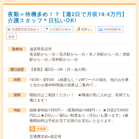
夜勤＝待機多め！？【週2日で月収19.4万円】
介護スタッフ＊日払いOK!
交通費別途支給あり
土日祝日が休み
残業なし
WEB登録OK
派遣
滋賀県長浜市
勤務地
長浜駅から---分／高月駅から---分／木ノ本駅から---分／虎姫
駅から---分／田村駅から---分
【夜勤】週2日～OK（月～金の間）
曜日頻度
16:00～翌9:00 ※残業なし！※Wワークの場合、他のお仕事
時間
と合わせ週40時間超の就業はご案内で…
開始日はご相談ください！ ★職場が気に入れば、長期でも
期間
働けます！
経験者時給1350円～（夜勤時給1688円～）★日収2万4300
時給
円以上★日払い／週払い制度あり（月払いも選べます）※稼
働開始時は手続き完了次第のお支払いとなります。
交通費
交通費支給※規定有