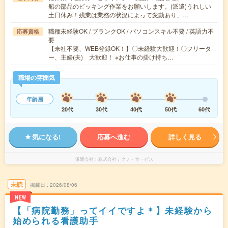
船の部品のピッキング作業をお願いします。(派遣)うれしい
土日休み！残業は業務の状況によって変動あり、…
職種未経験OK / ブランクOK / パソコンスキル不要 / 英語力不
応募資格
要
【来社不要、WEB登録OK！】〇未経験大歓迎！〇フリータ
ー、主婦(夫) 大歓迎！ ※お仕事の掛け持ち…
職場の雰囲気
年齢層
20代
30代
40代
50代
60代
気になる!
応募へ進む
詳しく見る
派遣会社
株式会社テクノ・サービス
未読
掲載日
2026/08/06
NEW
【「病院勤務」ってイイですよ＊】未経験から
始められる看護助手