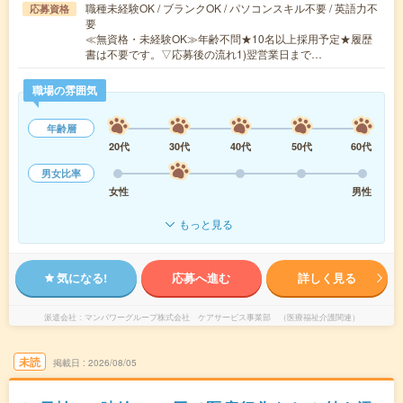
職種未経験OK / ブランクOK / パソコンスキル不要 / 英語力不
応募資格
要
≪無資格・未経験OK≫年齢不問★10名以上採用予定★履歴
書は不要です。▽応募後の流れ1)翌営業日まで…
職場の雰囲気
年齢層
20代
30代
40代
50代
60代
男女比率
女性
男性
もっと見る
気になる!
応募へ進む
詳しく見る
派遣会社
マンパワーグループ株式会社 ケアサービス事業部 （医療福祉介護関連）
未読
掲載日
2026/08/05