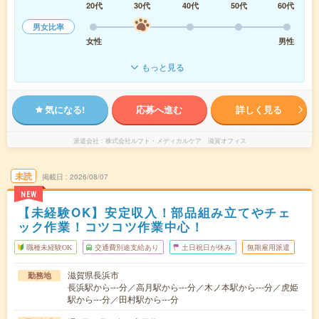
20代
30代
40代
50代
60代
男女比率
女性
男性
もっと見る
気になる!
応募へ進む
詳しく見る
派遣会社
株式会社ルフト・メディカルケア 滋賀オフィス
未読
掲載日
2026/08/07
NEW
【未経験OK】安定収入！部品組み立てやチェ
ック作業！コツコツ作業中心！
職種未経験OK
交通費別途支給あり
土日祝日が休み
無期雇用派遣
滋賀県長浜市
勤務地
長浜駅から---分／高月駅から---分／木ノ本駅から---分／虎姫
駅から---分／田村駅から---分