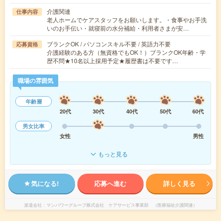
介護関連
仕事内容
老人ホームでケアスタッフをお願いします。・食事やお手洗
いのお手伝い・就寝前の水分補給・利用者さまが安…
ブランクOK / パソコンスキル不要 / 英語力不要
応募資格
介護経験のある方（無資格でもOK！）ブランクOK年齢・学
歴不問★10名以上採用予定★履歴書は不要です…
職場の雰囲気
年齢層
20代
30代
40代
50代
60代
男女比率
女性
男性
もっと見る
気になる!
応募へ進む
詳しく見る
派遣会社
マンパワーグループ株式会社 ケアサービス事業部 （医療福祉介護関連）