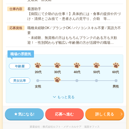
看護助手
仕事内容
【病院にて介助のお仕事！】具体的には・食事の提供や片づ
け・清掃とごみ捨て・患者さんの見守り、介助 等…
職種未経験OK / ブランクOK / パソコンスキル不要 / 英語力不
応募資格
要
・未経験、無資格の方はもちろんブランクのある方も大歓
迎！・性別関わらず幅広い年齢層の方が活躍中の職場…
職場の雰囲気
年齢層
20代
30代
40代
50代
60代
男女比率
女性
男性
もっと見る
気になる!
応募へ進む
詳しく見る
派遣会社
株式会社ルフト・メディカルケア 滋賀オフィス