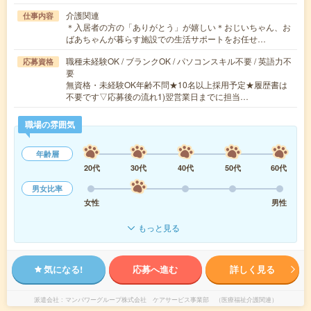
介護関連
仕事内容
＊入居者の方の「ありがとう」が嬉しい＊おじいちゃん、お
ばあちゃんが暮らす施設での生活サポートをお任せ…
職種未経験OK / ブランクOK / パソコンスキル不要 / 英語力不
応募資格
要
無資格・未経験OK年齢不問★10名以上採用予定★履歴書は
不要です▽応募後の流れ1)翌営業日までに担当…
職場の雰囲気
年齢層
20代
30代
40代
50代
60代
男女比率
女性
男性
もっと見る
気になる!
応募へ進む
詳しく見る
派遣会社
マンパワーグループ株式会社 ケアサービス事業部 （医療福祉介護関連）