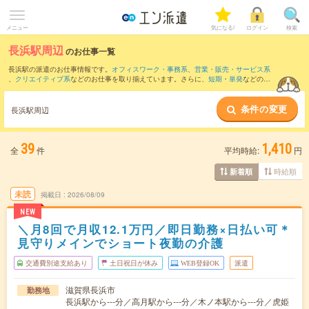
メニュー
気になる!
ログイン
検索
長浜駅周辺
のお仕事一覧
長浜駅の派遣のお仕事情報です。
オフィスワーク・事務系
、
営業・販売・サービス系
、
クリエイティブ系
などのお仕事を取り揃えています。さらに、
短期
・
単発
などの期
間や、
職種未経験OK
などのこだわり条件で絞り込んでいただけます。
条件の変更
また、
南彦根駅
・
彦根駅
・
彦根口駅
・
米原駅
・
虎姫駅
など近隣駅のお仕事もご確認い
長浜駅周辺
ただけます。
39
1,410
全
件
平均時給:
円
時給順
新着順
未読
掲載日
2026/08/09
NEW
＼月8回で月収12.1万円／即日勤務×日払い可＊
見守りメインでショート夜勤の介護
交通費別途支給あり
土日祝日が休み
WEB登録OK
派遣
滋賀県長浜市
勤務地
長浜駅から---分／高月駅から---分／木ノ本駅から---分／虎姫