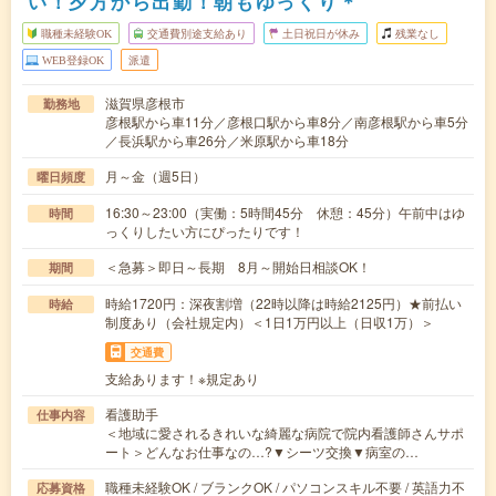
い！夕方から出勤！朝もゆっくり＊
職種未経験OK
交通費別途支給あり
土日祝日が休み
残業なし
WEB登録OK
派遣
滋賀県彦根市
勤務地
彦根駅から車11分／彦根口駅から車8分／南彦根駅から車5分
／長浜駅から車26分／米原駅から車18分
月～金（週5日）
曜日頻度
16:30～23:00（実働：5時間45分 休憩：45分）午前中はゆ
時間
っくりしたい方にぴったりです！
＜急募＞即日～長期 8月～開始日相談OK！
期間
時給1720円：深夜割増（22時以降は時給2125円）★前払い
時給
制度あり（会社規定内）＜1日1万円以上（日収1万）＞
交通費
支給あります！※規定あり
看護助手
仕事内容
＜地域に愛されるきれいな綺麗な病院で院内看護師さんサポ
ート＞どんなお仕事なの…?▼シーツ交換▼病室の…
職種未経験OK / ブランクOK / パソコンスキル不要 / 英語力不
応募資格