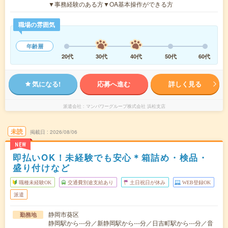
▼事務経験のある方▼OA基本操作ができる方
職場の雰囲気
年齢層
20代
30代
40代
50代
60代
気になる!
応募へ進む
詳しく見る
派遣会社
マンパワーグループ株式会社 浜松支店
未読
掲載日
2026/08/06
NEW
即払いOK！未経験でも安心＊箱詰め・検品・
盛り付けなど
職種未経験OK
交通費別途支給あり
土日祝日が休み
WEB登録OK
派遣
静岡市葵区
勤務地
静岡駅から---分／新静岡駅から---分／日吉町駅から---分／音