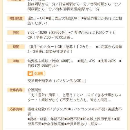
新静岡駅から---分／日吉町駅から---分／音羽町駅から---分／
閑蔵駅から---分／柚木(静岡鉄道線)駅から---分
週2日～OK ■曜日固定の相談OK！ ■希望の曜日があればご相
曜日頻度
談ください！
9:00～18:00（休憩60分）■ご希望があれば下記シフトも
時間
OK！早番 7:00～16:00遅番 …
【8月中のスタートOK！急募！】2カ月～ ■ご応募から最短
期間
2～3日後に就業が可能です！
無資格未経験：時給1400円～ ■週払いOK ■扶養内OK ■
時給
日収1万1200円以上
交通費
交通費全額支給（ガソリン代もOK！）
介護関連
仕事内容
「え？意外に簡単！」と思うくらい、スグできる仕事からス
タート！経験がなくて不安だった方も、皆さん問題…
職種未経験OK / ブランクOK / パソコンスキル不要 / 英語力不
応募資格
要
■資格・経験・年齢不問■学歴不問■10名以上採用予定！■履
歴書不要■社会保険完備■社員登用あり（紹介…