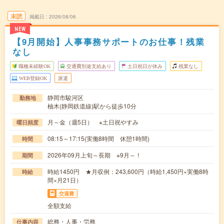
未読
掲載日
2026/08/06
NEW
【9月開始】人事事務サポートのお仕事！残業
なし
職種未経験OK
交通費別途支給あり
土日祝日が休み
残業なし
WEB登録OK
派遣
静岡市駿河区
勤務地
柚木(静岡鉄道線)駅から徒歩10分
月～金（週5日） ※土日祝やすみ
曜日頻度
08:15～17:15(実働8時間 休憩1時間)
時間
2026年09月上旬～長期 ※9月～！
期間
時給1450円 ★月収例：243,600円（時給1,450円×実働8時
時給
間×月21日）
交通費
全額支給
総務・人事・労務
仕事内容