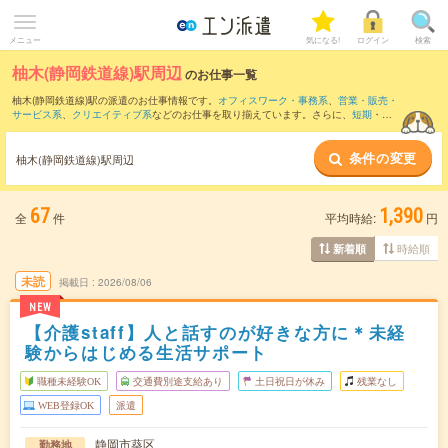
メニュー
気になる!
ログイン
検索
柚木(静岡鉄道線)駅周辺
のお仕事一覧
柚木(静岡鉄道線)駅の派遣のお仕事情報です。
オフィスワーク・事務系
、
営業・販売・
サービス系
、
クリエイティブ系
などのお仕事を取り揃えています。さらに、
短期
・
単
発
などの期間や、
職種未経験OK
などのこだわり条件で絞り込んでいただけます。
条件の変更
また、
静岡駅
・
新静岡駅
・
清水(静岡県)駅
・
東静岡駅
・
安倍川駅
など近隣駅のお仕事も
柚木(静岡鉄道線)駅周辺
ご確認いただけます。
67
1,390
全
件
平均時給:
円
時給順
新着順
未読
掲載日
2026/08/06
NEW
【介護staff】人と話すのが好きな方に＊未経
験からはじめる生活サポート
職種未経験OK
交通費別途支給あり
土日祝日が休み
残業なし
WEB登録OK
派遣
静岡市葵区
勤務地