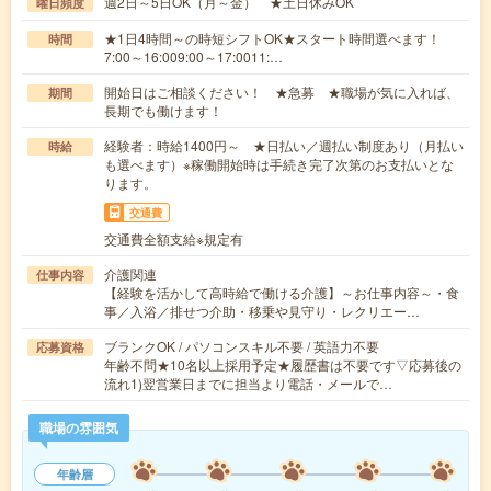
週2日～5日OK（月～金） ★土日休みOK
曜日頻度
★1日4時間～の時短シフトOK★スタート時間選べます！
時間
7:00～16:009:00～17:0011:…
開始日はご相談ください！ ★急募 ★職場が気に入れば、
期間
長期でも働けます！
経験者：時給1400円～ ★日払い／週払い制度あり（月払い
時給
も選べます）※稼働開始時は手続き完了次第のお支払いとな
ります。
交通費
交通費全額支給※規定有
介護関連
仕事内容
【経験を活かして高時給で働ける介護】～お仕事内容～・食
事／入浴／排せつ介助・移乗や見守り・レクリエー…
ブランクOK / パソコンスキル不要 / 英語力不要
応募資格
年齢不問★10名以上採用予定★履歴書は不要です▽応募後の
流れ1)翌営業日までに担当より電話・メールで…
職場の雰囲気
年齢層