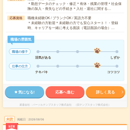
＊勤怠データのチェック・修正＊有休・残業の管理＊社会保
険の加入・喪失などの手続き＊入社・退社に関する…
職種未経験OK / ブランクOK / 英語力不要
応募資格
＊未経験の方歓迎＊未経験の方でも安心スタート！・登録
時、キャリアを一緒に考える面談（電話面談の場合）…
職場の雰囲気
職場の様子
活気がある
しずか
仕事の仕方
テキパキ
コツコツ
気になる!
応募へ進む
詳しく見る
派遣会社
パーソルテンプスタッフ株式会社 （旧テンプスタッフ株式会社）
未読
掲載日
2026/08/06
NEW