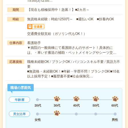
15:00(3)12:00…
【現在も積極採用中！急募！】■2カ月～
期間
無資格未経験：時給1250円～ ■週払いOK ■扶養内OK
時給
交通費
交通費全額支給（ガソリン代もOK！）
看護助手
仕事内容
▼病院の一般病棟にて看護師さんのサポート！具体的に
は、・車いす搬送の補助・ベットメイキングやシーツ交…
職種未経験OK / ブランクOK / パソコンスキル不要 / 英語力不
応募資格
要
■無資格・未経験OK！■年齢・学歴不問！ブランクOK!■10名
以上採用予定！■履歴書不要■社会保険完…
職場の雰囲気
年齢層
20代
30代
40代
50代
60代
男女比率
女性
男性