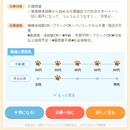
介護関連
仕事内容
／無資格未経験から始める介護施設での生活サポート！＼
「話し相手になって、うんうんとうなずく」「天気が…
職種未経験OK / ブランクOK / パソコンスキル不要 / 英語力不
応募資格
要
■無資格・未経験OK！■年齢・学歴不問！ブランクOK!■10名
以上採用予定！■履歴書不要■社会保険完…
職場の雰囲気
年齢層
20代
30代
40代
50代
60代
男女比率
女性
男性
もっと見る
気になる!
応募へ進む
詳しく見る
派遣会社
日研トータルソーシング株式会社 メディカルケア事業部