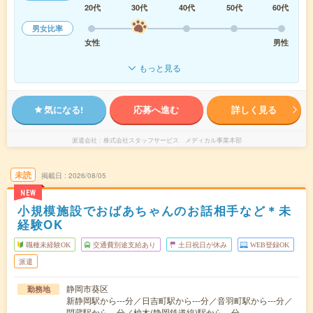
20代
30代
40代
50代
60代
男女比率
女性
男性
もっと見る
気になる!
応募へ進む
詳しく見る
派遣会社
株式会社スタッフサービス メディカル事業本部
未読
掲載日
2026/08/05
NEW
小規模施設でおばあちゃんのお話相手など＊未
経験OK
職種未経験OK
交通費別途支給あり
土日祝日が休み
WEB登録OK
派遣
静岡市葵区
勤務地
新静岡駅から---分／日吉町駅から---分／音羽町駅から---分／
閑蔵駅から---分／柚木(静岡鉄道線)駅から---分