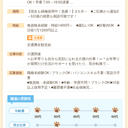
OK！早番 7:00～16:00遅番 …
【現在も積極採用中！急募！】2カ月～ ■ご応募から最短2
期間
～3日後の就業も相談可能です！
無資格未経験：時給1400円～ ■週払いOK ■扶養内OK ■
時給
日収1万1200円以上
交通費
交通費全額支給
介護関連
仕事内容
≪お年寄りも自分も笑顔になれる介護の仕事！≫＊お年寄り
が昼間だけ生活のサポートを受けたり、気分転換で…
職種未経験OK / ブランクOK / パソコンスキル不要 / 英語力不
応募資格
要
■無資格・未経験OK！■年齢・学歴不問！ブランクOK!■10名
以上採用予定！■履歴書不要■社会保険完…
職場の雰囲気
年齢層
20代
30代
40代
50代
60代
男女比率