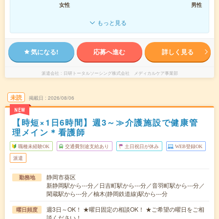
女性
男性
もっと見る
気になる!
応募へ進む
詳しく見る
派遣会社
日研トータルソーシング株式会社 メディカルケア事業部
未読
掲載日
2026/08/06
NEW
【時短×1日6時間】週3～≫介護施設で健康管
理メイン＊看護師
職種未経験OK
交通費別途支給あり
土日祝日が休み
WEB登録OK
派遣
静岡市葵区
勤務地
新静岡駅から---分／日吉町駅から---分／音羽町駅から---分／
閑蔵駅から---分／柚木(静岡鉄道線)駅から---分
週3日～OK！ ★曜日固定の相談OK！ ★ご希望の曜日をご相
曜日頻度
談ください！