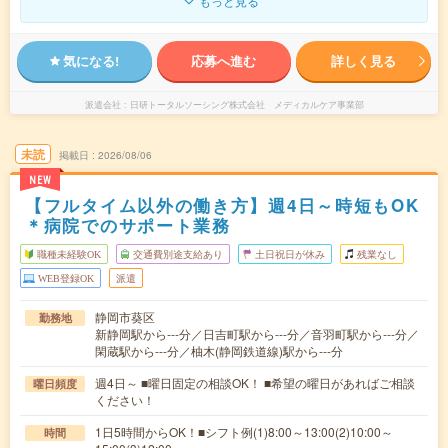
もっと見る
気になる!
応募へ進む
詳しく見る
派遣会社
日研トータルソーシング株式会社 メディカルケア事業部
未読
掲載日
2026/08/06
NEW
【フルタイム以外の働き方】週4日～時短もOK
＊病院でのサポート業務
職種未経験OK
交通費別途支給あり
土日祝日が休み
残業なし
WEB登録OK
派遣
静岡市葵区
勤務地
新静岡駅から---分／日吉町駅から---分／音羽町駅から---分／
閑蔵駅から---分／柚木(静岡鉄道線)駅から---分
週4日～ ■曜日固定の相談OK！ ■希望の曜日があればご相談
曜日頻度
ください！
1日5時間からOK！■シフト例(1)8:00～13:00(2)10:00～
時間