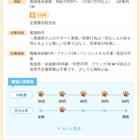
無資格未経験：時給1250円～（日収1万円以上） ※扶養内
時給
OK
交通費
交通費全額支給
看護助手
仕事内容
＼看護師さんのサポート業務／医療行為は一切なし人の命を
預かるような難しい仕事ではなく、患者様が快適に…
職種未経験OK / ブランクOK / パソコンスキル不要 / 英語力不
応募資格
要
無資格・未経験OK年齢・学歴不問 ブランクOK★10名以上
採用予定履歴書は不要です。少しでも興味があ…
職場の雰囲気
年齢層
20代
30代
40代
50代
60代
男女比率
女性
男性
もっと見る