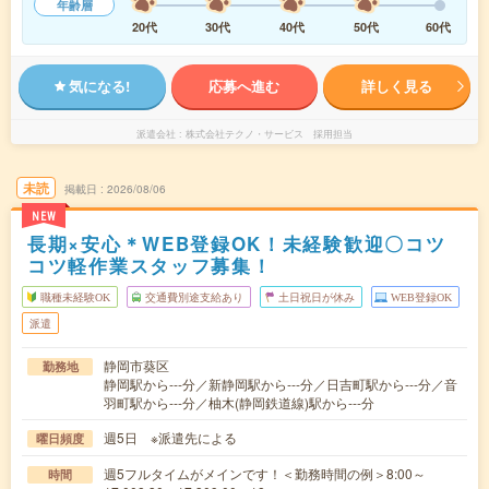
年齢層
20代
30代
40代
50代
60代
気になる!
応募へ進む
詳しく見る
派遣会社
株式会社テクノ・サービス 採用担当
未読
掲載日
2026/08/06
NEW
長期×安心＊WEB登録OK！未経験歓迎〇コツ
コツ軽作業スタッフ募集！
職種未経験OK
交通費別途支給あり
土日祝日が休み
WEB登録OK
派遣
静岡市葵区
勤務地
静岡駅から---分／新静岡駅から---分／日吉町駅から---分／音
羽町駅から---分／柚木(静岡鉄道線)駅から---分
週5日 ※派遣先による
曜日頻度
週5フルタイムがメインです！＜勤務時間の例＞8:00～
時間