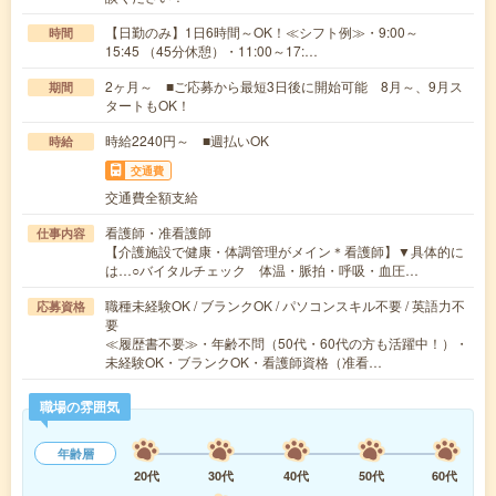
【日勤のみ】1日6時間～OK！≪シフト例≫・9:00～
時間
15:45 （45分休憩）・11:00～17:…
2ヶ月～ ■ご応募から最短3日後に開始可能 8月～、9月ス
期間
タートもOK！
時給2240円～ ■週払いOK
時給
交通費
交通費全額支給
看護師・准看護師
仕事内容
【介護施設で健康・体調管理がメイン＊看護師】▼具体的に
は…○バイタルチェック 体温・脈拍・呼吸・血圧…
職種未経験OK / ブランクOK / パソコンスキル不要 / 英語力不
応募資格
要
≪履歴書不要≫・年齢不問（50代・60代の方も活躍中！）・
未経験OK・ブランクOK・看護師資格（准看…
職場の雰囲気
年齢層
20代
30代
40代
50代
60代