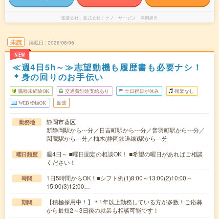
派遣会社
株式会社テクノ・サービス 採用担当
未読
掲載日
2026/08/06
NEW
≪週4日5h～≫志望動機も履歴書も必要ナシ！
＊身の回りのお手伝い
職種未経験OK
交通費別途支給あり
土日祝日が休み
残業なし
WEB登録OK
派遣
静岡市葵区
勤務地
新静岡駅から---分／日吉町駅から---分／音羽町駅から---分／
閑蔵駅から---分／柚木(静岡鉄道線)駅から---分
週4日～ ■曜日固定の相談OK！ ■希望の曜日があればご相談
曜日頻度
ください！
1日5時間からOK！■シフト例(1)8:00～13:00(2)10:00～
時間
15:00(3)12:00…
【積極採用中！】＊1年以上勤務している方が多数！ご応募
期間
から最短2～3日後の就業も相談可能です！