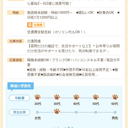
ら最短2～3日後に就業可能！
無資格未経験：時給1400円～ ■週払いOK ■扶養内OK ■
時給
日収1万1200円以上
交通費
交通費全額支給（ガソリン代もOK！）
介護関連
仕事内容
【昼間だけの施設で、生活サポートなど】＊お年寄りが昼間
だけ生活のサポートを受けたり、気分転換できるデ…
職種未経験OK / ブランクOK / パソコンスキル不要 / 英語力不
応募資格
要
■資格・経験・年齢不問■学歴不問■10名以上採用予定！■履
歴書不要■面談確約■社会保険完備■社員登用…
職場の雰囲気
年齢層
20代
30代
40代
50代
60代
男女比率
女性
男性