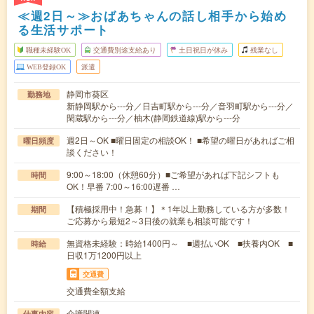
≪週2日～≫おばあちゃんの話し相手から始め
る生活サポート
職種未経験OK
交通費別途支給あり
土日祝日が休み
残業なし
WEB登録OK
派遣
静岡市葵区
勤務地
新静岡駅から---分／日吉町駅から---分／音羽町駅から---分／
閑蔵駅から---分／柚木(静岡鉄道線)駅から---分
週2日～OK ■曜日固定の相談OK！ ■希望の曜日があればご相
曜日頻度
談ください！
9:00～18:00（休憩60分）■ご希望があれば下記シフトも
時間
OK！早番 7:00～16:00遅番 …
【積極採用中！急募！】＊1年以上勤務している方が多数！
期間
ご応募から最短2～3日後の就業も相談可能です！
無資格未経験：時給1400円～ ■週払いOK ■扶養内OK ■
時給
日収1万1200円以上
交通費
交通費全額支給
介護関連
仕事内容