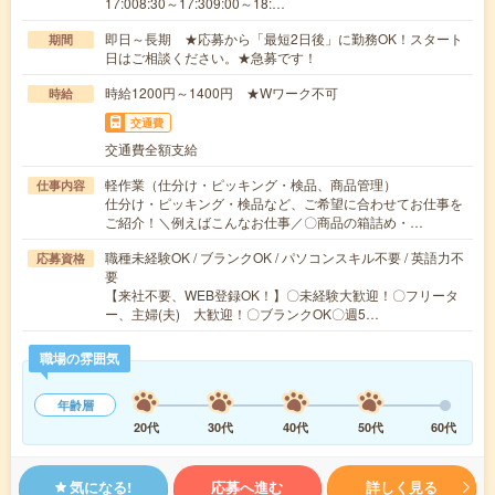
17:008:30～17:309:00～18:…
即日～長期 ★応募から「最短2日後」に勤務OK！スタート
期間
日はご相談ください。★急募です！
時給1200円～1400円 ★Wワーク不可
時給
交通費
交通費全額支給
軽作業（仕分け・ピッキング・検品、商品管理）
仕事内容
仕分け・ピッキング・検品など、ご希望に合わせてお仕事を
ご紹介！＼例えばこんなお仕事／〇商品の箱詰め・…
職種未経験OK / ブランクOK / パソコンスキル不要 / 英語力不
応募資格
要
【来社不要、WEB登録OK！】〇未経験大歓迎！〇フリータ
ー、主婦(夫) 大歓迎！〇ブランクOK〇週5…
職場の雰囲気
年齢層
20代
30代
40代
50代
60代
気になる!
応募へ進む
詳しく見る