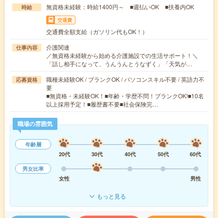
無資格未経験：時給1400円～ ■週払いOK ■扶養内OK
時給
交通費
交通費全額支給（ガソリン代もOK！）
介護関連
仕事内容
／無資格未経験から始める介護施設での生活サポート！＼
「話し相手になって、うんうんとうなずく」「天気が…
職種未経験OK / ブランクOK / パソコンスキル不要 / 英語力不
応募資格
要
■無資格・未経験OK！■年齢・学歴不問！ブランクOK!■10名
以上採用予定！■履歴書不要■社会保険完…
職場の雰囲気
年齢層
20代
30代
40代
50代
60代
男女比率
女性
男性
もっと見る