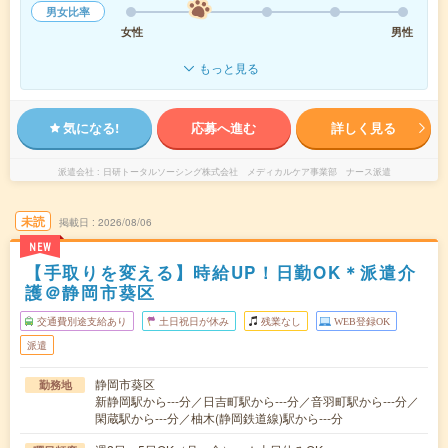
男女比率
女性
男性
もっと見る
気になる!
応募へ進む
詳しく見る
派遣会社
日研トータルソーシング株式会社 メディカルケア事業部 ナース派遣
未読
掲載日
2026/08/06
NEW
【手取りを変える】時給UP！日勤OK＊派遣介
護＠静岡市葵区
交通費別途支給あり
土日祝日が休み
残業なし
WEB登録OK
派遣
静岡市葵区
勤務地
新静岡駅から---分／日吉町駅から---分／音羽町駅から---分／
閑蔵駅から---分／柚木(静岡鉄道線)駅から---分