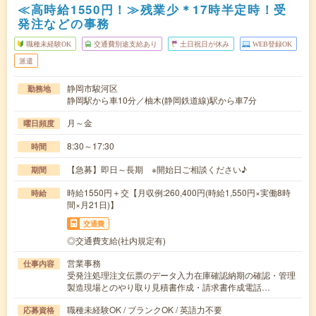
≪高時給1550円！≫残業少＊17時半定時！受
発注などの事務
職種未経験OK
交通費別途支給あり
土日祝日が休み
WEB登録OK
派遣
静岡市駿河区
勤務地
静岡駅から車10分／柚木(静岡鉄道線)駅から車7分
月～金
曜日頻度
8:30～17:30
時間
【急募】即日～長期 ※開始日ご相談ください♪
期間
時給1550円＋交【月収例:260,400円(時給1,550円×実働8時
時給
間×月21日)】
交通費
◎交通費支給(社内規定有)
営業事務
仕事内容
受発注処理注文伝票のデータ入力在庫確認納期の確認・管理
製造現場とのやり取り見積書作成・請求書作成電話…
職種未経験OK / ブランクOK / 英語力不要
応募資格