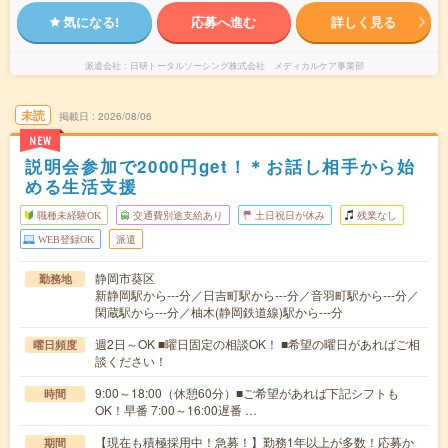
気になる!
応募へ進む
詳しく見る
派遣会社
日研トータルソーシング株式会社 メディカルケア事業部
未読
掲載日
2026/08/06
NEW
説明会参加で2000円get！＊お話し相手から始
める生活支援
職種未経験OK
交通費別途支給あり
土日祝日が休み
残業なし
WEB登録OK
派遣
静岡市葵区
勤務地
新静岡駅から---分／日吉町駅から---分／音羽町駅から---分／
閑蔵駅から---分／柚木(静岡鉄道線)駅から---分
週2日～OK ■曜日固定の相談OK！ ■希望の曜日があればご相
曜日頻度
談ください！
9:00～18:00（休憩60分）■ご希望があれば下記シフトも
時間
OK！早番 7:00～16:00遅番 …
【現在も積極採用中！急募！】勤務1年以上が多数！応募か
期間