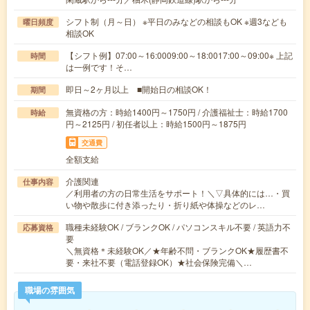
シフト制（月～日） ※平日のみなどの相談もOK ※週3なども
曜日頻度
相談OK
【シフト例】07:00～16:0009:00～18:0017:00～09:00※ 上記
時間
は一例です！そ…
即日～2ヶ月以上 ■開始日の相談OK！
期間
無資格の方：時給1400円～1750円 / 介護福祉士：時給1700
時給
円～2125円 / 初任者以上：時給1500円～1875円
交通費
全額支給
介護関連
仕事内容
／利用者の方の日常生活をサポート！＼▽具体的には…・買
い物や散歩に付き添ったり・折り紙や体操などのレ…
職種未経験OK / ブランクOK / パソコンスキル不要 / 英語力不
応募資格
要
＼無資格＊未経験OK／★年齢不問・ブランクOK★履歴書不
要・来社不要（電話登録OK）★社会保険完備＼…
職場の雰囲気