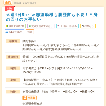
未読
掲載日
2026/08/06
NEW
≪週4日5h～≫志望動機も履歴書も不要！＊身
の回りのお手伝い
職種未経験OK
交通費別途支給あり
土日祝日が休み
残業なし
WEB登録OK
派遣
静岡市葵区
勤務地
新静岡駅から---分／日吉町駅から---分／音羽町駅から---分／
閑蔵駅から---分／柚木(静岡鉄道線)駅から---分
週4日～OK ■曜日固定の相談OK！ ■希望の曜日があればご相
曜日頻度
談ください！
1日5時間からOK！■シフト例(1)8:00～13:00(2)10:00～
時間
15:00(3)12:00…
【積極採用中！急募！】＊1年以上勤務している方が多数！
期間
ご応募から最短2～3日後の就業も相談可能です！
無資格未経験：時給1400円～ ■週払いOK ■扶養内OK
時給
交通費
交通費全額支給