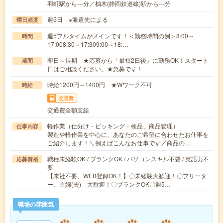
羽町駅から---分／柚木(静岡鉄道線)駅から---分
週5日 ※派遣先による
曜日頻度
週5フルタイムがメインです！＜勤務時間の例＞8:00～
時間
17:008:30～17:309:00～18:…
即日～長期 ★応募から「最短2日後」に勤務OK！スタート
期間
日はご相談ください。★急募です！
時給1200円～1400円 ★Wワーク不可
時給
交通費
交通費全額支給
軽作業（仕分け・ピッキング・検品、商品管理）
仕事内容
製造や軽作業を中心に、あなたのご希望に合わせたお仕事を
ご紹介します！＼例えばこんなお仕事です／商品の…
職種未経験OK / ブランクOK / パソコンスキル不要 / 英語力不
応募資格
要
【来社不要、WEB登録OK！】〇未経験大歓迎！〇フリータ
ー、主婦(夫) 大歓迎！〇ブランクOK〇週5…
職場の雰囲気