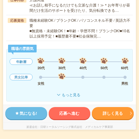
≪お話し相手になるだけでも立派な介護！≫＊お年寄りが昼
間だけ生活のサポートを受けたり、気分転換できる…
職種未経験OK / ブランクOK / パソコンスキル不要 / 英語力不
応募資格
要
■無資格・未経験OK！■年齢・学歴不問！ブランクOK!■10名
以上採用予定！■履歴書不要■社会保険完…
職場の雰囲気
年齢層
20代
30代
40代
50代
60代
男女比率
女性
男性
もっと見る
気になる!
応募へ進む
詳しく見る
派遣会社
日研トータルソーシング株式会社 メディカルケア事業部