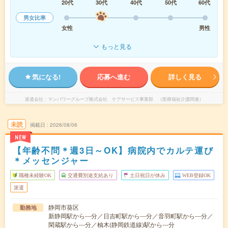
20代
30代
40代
50代
60代
男女比率
女性
男性
もっと見る
気になる!
応募へ進む
詳しく見る
派遣会社
マンパワーグループ株式会社 ケアサービス事業部 （医療福祉介護関連）
未読
掲載日
2026/08/06
NEW
【年齢不問＊週3日～OK】病院内でカルテ運び
＊メッセンジャー
職種未経験OK
交通費別途支給あり
土日祝日が休み
WEB登録OK
派遣
静岡市葵区
勤務地
新静岡駅から---分／日吉町駅から---分／音羽町駅から---分／
閑蔵駅から---分／柚木(静岡鉄道線)駅から---分