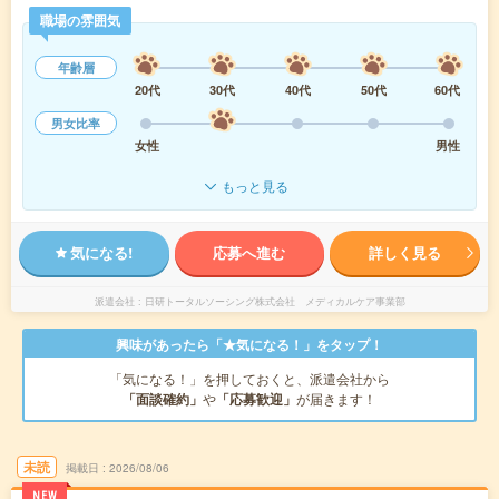
職場の雰囲気
年齢層
20代
30代
40代
50代
60代
男女比率
女性
男性
もっと見る
気になる!
応募へ進む
詳しく見る
派遣会社
日研トータルソーシング株式会社 メディカルケア事業部
興味があったら「★気になる！」をタップ！
「気になる！」を押しておくと、派遣会社から
「面談確約」
や
「応募歓迎」
が届きます！
未読
掲載日
2026/08/06
NEW