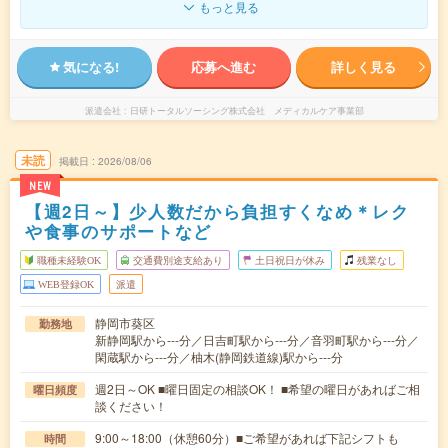
もっと見る
気になる!
応募へ進む
詳しく見る
派遣会社
日研トータルソーシング株式会社 メディカルケア事業部
未読
掲載日
2026/08/06
NEW
【週2日～】少人数だから負担すくなめ＊レク
や食事のサポートなど
職種未経験OK
交通費別途支給あり
土日祝日が休み
残業なし
WEB登録OK
派遣
静岡市葵区
勤務地
新静岡駅から---分／日吉町駅から---分／音羽町駅から---分／
閑蔵駅から---分／柚木(静岡鉄道線)駅から---分
週2日～OK ■曜日固定の相談OK！ ■希望の曜日があればご相
曜日頻度
談ください！
9:00～18:00（休憩60分）■ご希望があれば下記シフトも
時間