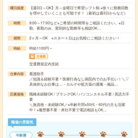
【週3日～OK】月～金曜日で希望シフト制 ※徐々に勤務回数
曜日頻度
を増やしていくことも可能です！（最初は週3日からなど）
9:00～17:00など※ご希望の時間帯をご相談ください。※日
時間
勤、夜勤のみ、変則的な勤務等も相談OK…
2ヶ月～OK ※スタート日はお気軽にご相談ください！
期間
時給1100円～
時給
交通費
交通費規定内支給
看護助手
仕事内容
／知識＆経験不要＊医療行為なし病院内でのお手伝い！＼▽
具体的なお仕事は…・カルテや処方薬の運搬・備品…
職種未経験OK / ブランクOK / パソコンスキル不要 / 英語力不
応募資格
要
＼無資格・未経験OK／※年齢不問※50代・60代の方も活躍
中！※履歴書不要・来社不要で電話相談もOK…
職場の雰囲気
年齢層