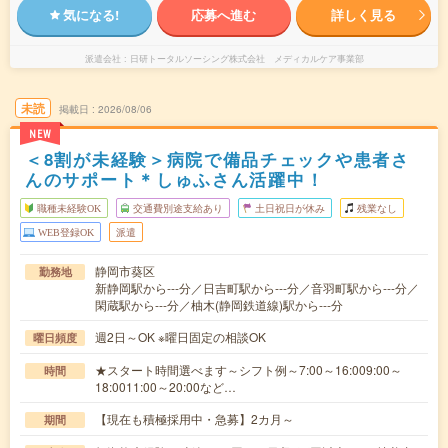
気になる!
応募へ進む
詳しく見る
派遣会社
日研トータルソーシング株式会社 メディカルケア事業部
未読
掲載日
2026/08/06
NEW
＜8割が未経験＞病院で備品チェックや患者さ
んのサポート＊しゅふさん活躍中！
職種未経験OK
交通費別途支給あり
土日祝日が休み
残業なし
WEB登録OK
派遣
静岡市葵区
勤務地
新静岡駅から---分／日吉町駅から---分／音羽町駅から---分／
閑蔵駅から---分／柚木(静岡鉄道線)駅から---分
週2日～OK ※曜日固定の相談OK
曜日頻度
★スタート時間選べます～シフト例～7:00～16:009:00～
時間
18:0011:00～20:00など…
【現在も積極採用中・急募】2カ月～
期間