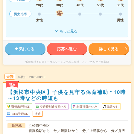
20代
30代
40代
50代
60代
男女比率
女性
男性
もっと見る
気になる!
応募へ進む
詳しく見る
派遣会社
日研トータルソーシング株式会社 メディカルケア事業部
未読
掲載日
2026/08/08
NEW
【浜松市中央区】子供を見守る保育補助＊10時
～13時などの時短も
職種未経験OK
交通費別途支給あり
土日祝日が休み
残業なし
WEB登録OK
派遣
浜松市中央区
勤務地
新浜松駅から---分／舞阪駅から---分／上島駅から---分／弁天