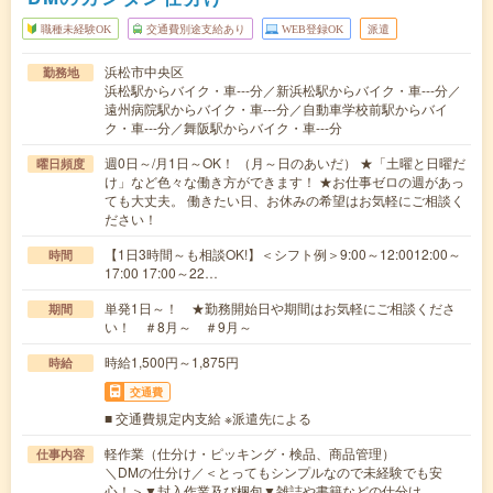
職種未経験OK
交通費別途支給あり
WEB登録OK
派遣
浜松市中央区
勤務地
浜松駅からバイク・車---分／新浜松駅からバイク・車---分／
遠州病院駅からバイク・車---分／自動車学校前駅からバイ
ク・車---分／舞阪駅からバイク・車---分
週0日～/月1日～OK！ （月～日のあいだ） ★「土曜と日曜だ
曜日頻度
け」など色々な働き方ができます！ ★お仕事ゼロの週があっ
ても大丈夫。 働きたい日、お休みの希望はお気軽にご相談く
ださい！
【1日3時間～も相談OK!】＜シフト例＞9:00～12:0012:00～
時間
17:00 17:00～22…
単発1日～！ ★勤務開始日や期間はお気軽にご相談くださ
期間
い！ ＃8月～ ＃9月～
時給1,500円～1,875円
時給
交通費
■ 交通費規定内支給 ※派遣先による
軽作業（仕分け・ピッキング・検品、商品管理）
仕事内容
＼DMの仕分け／＜とってもシンプルなので未経験でも安
心！＞▼封入作業及び梱包▼雑誌や書籍などの仕分け…