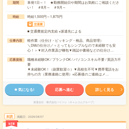
単発1日～！ ★勤務開始日や期間はお気軽にご相談くださ
期間
い！ ＃8月～ ＃9月～
時給1,500円～1,875円
時給
交通費
■ 交通費規定内支給 ※派遣先による
軽作業（仕分け・ピッキング・検品、商品管理）
仕事内容
＼DMの仕分け／＜とってもシンプルなので未経験でも安
心！＞▼封入作業及び梱包▼雑誌や書籍などの仕分け…
職種未経験OK / ブランクOK / パソコンスキル不要 / 英語力不
応募資格
要
▼未経験OK！（副業歓迎☆）▼高校生不可▼携帯電話をお
持ちの方（業務連絡に使用）※応募後のご連絡はメ…
気になる!
応募へ進む
詳しく見る
派遣会社
株式会社バイトレ（キャムコムグループ）
未読
掲載日
2026/08/07
NEW