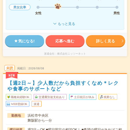
男女比率
女性
男性
もっと見る
気になる!
応募へ進む
詳しく見る
派遣会社
株式会社ニッソーネット
未読
掲載日
2026/08/08
NEW
【週2日～】少人数だから負担すくなめ＊レク
や食事のサポートなど
職種未経験OK
交通費別途支給あり
土日祝日が休み
残業なし
WEB登録OK
派遣
浜松市中央区
勤務地
舞阪駅から---分
週2日～OK ■曜日固定の相談OK！ ■希望の曜日があればご相
曜日頻度