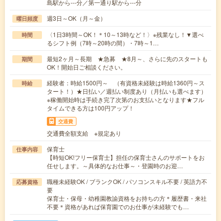
島駅から---分／第一通り駅から---分
週3日～OK（月～金）
曜日頻度
〈1日3時間～OK！＊10～13時など！〉※残業なし！▼選べ
時間
るシフト例（7時～20時の間）・7時～1…
最短2ヶ月～長期 ★急募 ★8月～、さらに先のスタートも
期間
OK！開始日ご相談ください。
経験者：時給1500円～ （有資格未経験は時給1360円～ス
時給
タート！）★日払い／週払い制度あり（月払いも選べます）
※稼働開始時は手続き完了次第のお支払いとなります★フル
タイムできる方は100円アップ！
交通費
交通費全額支給 ※規定あり
保育士
仕事内容
【時短OK!フリー保育士】担任の保育士さんのサポートをお
任せします。～具体的なお仕事～・登園時のお迎…
職種未経験OK / ブランクOK / パソコンスキル不要 / 英語力不
応募資格
要
保育士・保母・幼稚園教諭資格をお持ちの方＊履歴書・来社
不要＊資格があれば保育園でのお仕事が未経験でも…