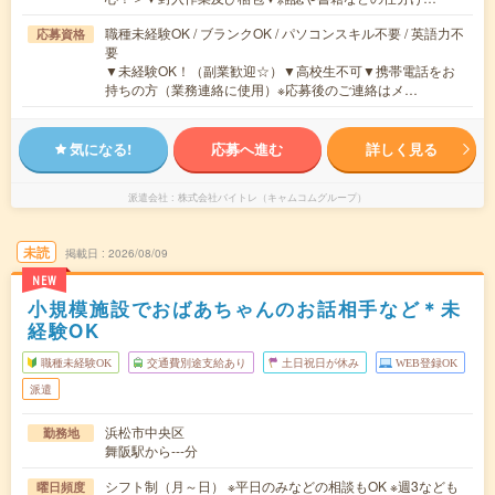
職種未経験OK / ブランクOK / パソコンスキル不要 / 英語力不
応募資格
要
▼未経験OK！（副業歓迎☆）▼高校生不可▼携帯電話をお
持ちの方（業務連絡に使用）※応募後のご連絡はメ…
気になる!
応募へ進む
詳しく見る
派遣会社
株式会社バイトレ（キャムコムグループ）
未読
掲載日
2026/08/09
NEW
小規模施設でおばあちゃんのお話相手など＊未
経験OK
職種未経験OK
交通費別途支給あり
土日祝日が休み
WEB登録OK
派遣
浜松市中央区
勤務地
舞阪駅から---分
シフト制（月～日） ※平日のみなどの相談もOK ※週3なども
曜日頻度