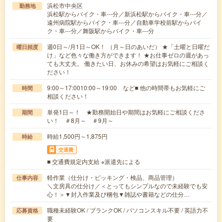
浜松市中央区
勤務地
浜松駅からバイク・車---分／新浜松駅からバイク・車---分／
遠州病院駅からバイク・車---分／自動車学校前駅からバイ
ク・車---分／舞阪駅からバイク・車---分
週0日～/月1日～OK！ （月～日のあいだ） ★「土曜と日曜だ
曜日頻度
け」など色々な働き方ができます！ ★お仕事ゼロの週があっ
ても大丈夫。 働きたい日、お休みの希望はお気軽にご相談く
ださい！
9:00～17:0010:00～19:00 など■ 他の時間帯もお気軽にご
時間
相談ください！
単発1日～！ ★勤務開始日や期間はお気軽にご相談くださ
期間
い！ ＃8月～ ＃9月～
時給1,500円～1,875円
時給
交通費
■ 交通費規定内支給 ※派遣先による
軽作業（仕分け・ピッキング・検品、商品管理）
仕事内容
＼文房具の仕分け／＜とってもシンプルなので未経験でも安
心！＞▼封入作業及び梱包▼雑誌や書籍などの仕分…
職種未経験OK / ブランクOK / パソコンスキル不要 / 英語力不
応募資格
要