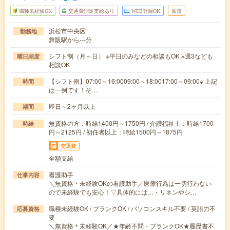
職種未経験OK
交通費別途支給あり
WEB登録OK
派遣
浜松市中央区
勤務地
舞阪駅から---分
シフト制（月～日） ※平日のみなどの相談もOK ※週3なども
曜日頻度
相談OK
【シフト例】07:00～16:0009:00～18:0017:00～09:00※ 上記
時間
は一例です！そ…
即日～2ヶ月以上
期間
無資格の方：時給1400円～1750円 / 介護福祉士：時給1700
時給
円～2125円 / 初任者以上：時給1500円～1875円
交通費
全額支給
看護助手
仕事内容
＼無資格・未経験OKの看護助手／医療行為は一切行わない
ので未経験でも安心！▽具体的には…・リネンやシ…
職種未経験OK / ブランクOK / パソコンスキル不要 / 英語力不
応募資格
要
＼無資格＊未経験OK／★年齢不問・ブランクOK★履歴書不