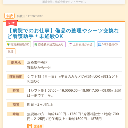
派遣会社
株式会社テクノ・サービス
未読
掲載日
2026/08/08
NEW
【病院でのお仕事】備品の整理やシーツ交換な
ど看護助手＊未経験OK
職種未経験OK
交通費別途支給あり
土日祝日が休み
WEB登録OK
派遣
浜松市中央区
勤務地
舞阪駅から---分
シフト制（月～日） ※平日のみなどの相談もOK ※週3なども
曜日頻度
相談OK
【シフト例】07:00～16:0009:00～18:0017:00～09:00※ 上記
時間
は一例です！そ…
即日～2ヶ月以上
期間
無資格の方：時給1400円～1750円 / 介護福祉士：時給1700
時給
円～2125円 / 初任者以上：時給1500円～1875円
交通費