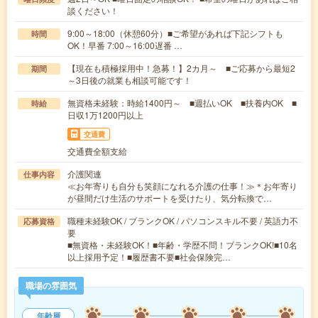
談ください！
9:00～18:00（休憩60分）■ご希望があれば下記シフトも
時間
OK！早番 7:00～16:00遅番 …
【現在も積極採用中！急募！】2カ月～ ■ご応募から最短2
期間
～3日後の就業も相談可能です！
無資格未経験：時給1400円～ ■週払いOK ■扶養内OK ■
時給
日収1万1200円以上
交通費
交通費全額支給
介護関連
仕事内容
≪お年寄りも自分も笑顔になれる介護の仕事！≫＊お年寄り
が昼間だけ生活のサポートを受けたり、気分転換で…
職種未経験OK / ブランクOK / パソコンスキル不要 / 英語力不
応募資格
要
■無資格・未経験OK！■年齢・学歴不問！ブランクOK!■10名
以上採用予定！■履歴書不要■社会保険完…
職場の雰囲気
年齢層