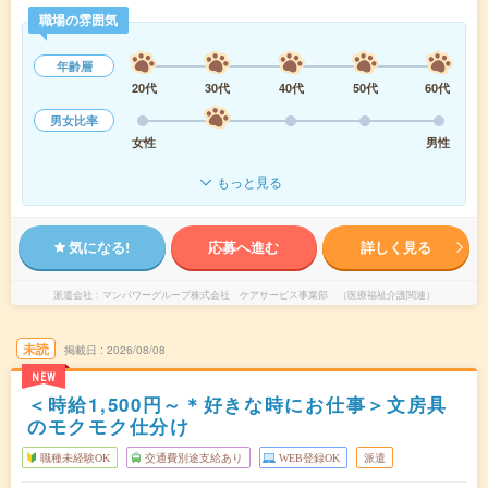
職場の雰囲気
年齢層
20代
30代
40代
50代
60代
男女比率
女性
男性
もっと見る
気になる!
応募へ進む
詳しく見る
派遣会社
マンパワーグループ株式会社 ケアサービス事業部 （医療福祉介護関連）
未読
掲載日
2026/08/08
NEW
＜時給1,500円～＊好きな時にお仕事＞文房具
のモクモク仕分け
職種未経験OK
交通費別途支給あり
WEB登録OK
派遣