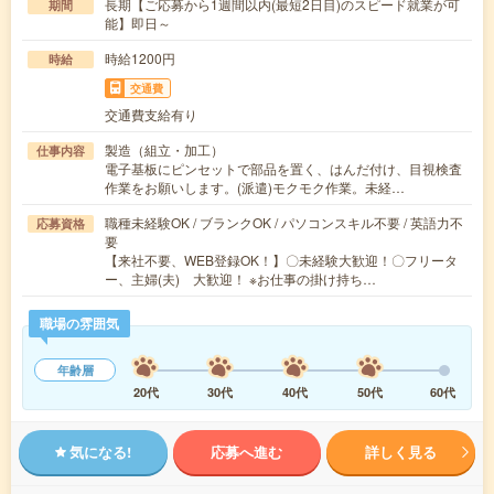
長期【ご応募から1週間以内(最短2日目)のスピード就業が可
期間
能】即日～
時給1200円
時給
交通費
交通費支給有り
製造（組立・加工）
仕事内容
電子基板にピンセットで部品を置く、はんだ付け、目視検査
作業をお願いします。(派遣)モクモク作業。未経…
職種未経験OK / ブランクOK / パソコンスキル不要 / 英語力不
応募資格
要
【来社不要、WEB登録OK！】〇未経験大歓迎！〇フリータ
ー、主婦(夫) 大歓迎！ ※お仕事の掛け持ち…
職場の雰囲気
年齢層
20代
30代
40代
50代
60代
気になる!
応募へ進む
詳しく見る