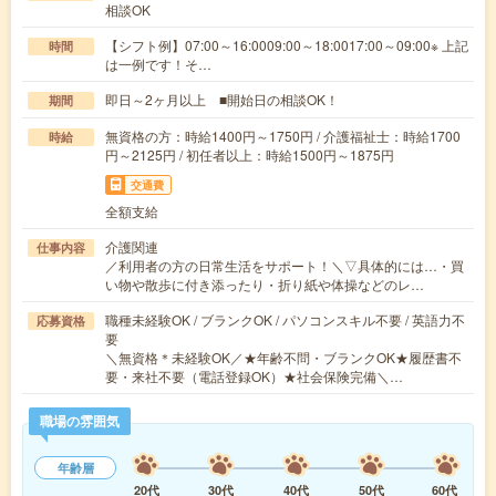
相談OK
【シフト例】07:00～16:0009:00～18:0017:00～09:00※ 上記
時間
は一例です！そ…
即日～2ヶ月以上 ■開始日の相談OK！
期間
無資格の方：時給1400円～1750円 / 介護福祉士：時給1700
時給
円～2125円 / 初任者以上：時給1500円～1875円
交通費
全額支給
介護関連
仕事内容
／利用者の方の日常生活をサポート！＼▽具体的には…・買
い物や散歩に付き添ったり・折り紙や体操などのレ…
職種未経験OK / ブランクOK / パソコンスキル不要 / 英語力不
応募資格
要
＼無資格＊未経験OK／★年齢不問・ブランクOK★履歴書不
要・来社不要（電話登録OK）★社会保険完備＼…
職場の雰囲気
年齢層
20代
30代
40代
50代
60代