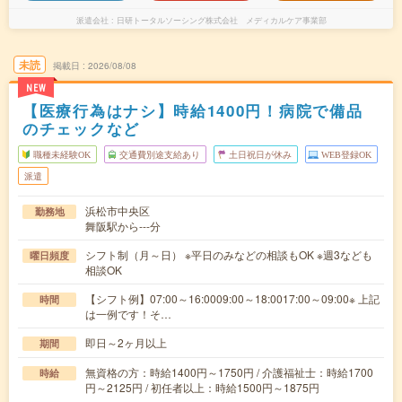
派遣会社
日研トータルソーシング株式会社 メディカルケア事業部
未読
掲載日
2026/08/08
NEW
【医療行為はナシ】時給1400円！病院で備品
のチェックなど
職種未経験OK
交通費別途支給あり
土日祝日が休み
WEB登録OK
派遣
浜松市中央区
勤務地
舞阪駅から---分
シフト制（月～日） ※平日のみなどの相談もOK ※週3なども
曜日頻度
相談OK
【シフト例】07:00～16:0009:00～18:0017:00～09:00※ 上記
時間
は一例です！そ…
即日～2ヶ月以上
期間
無資格の方：時給1400円～1750円 / 介護福祉士：時給1700
時給
円～2125円 / 初任者以上：時給1500円～1875円