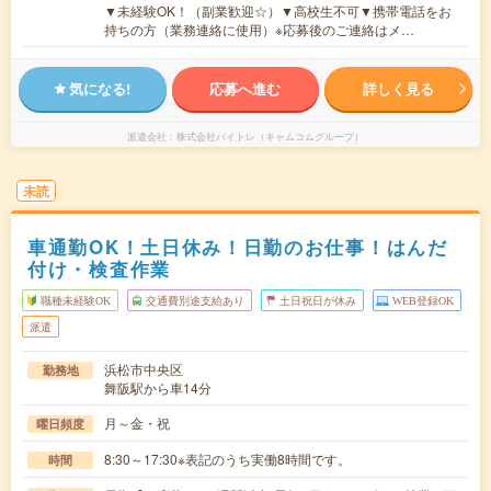
▼未経験OK！（副業歓迎☆）▼高校生不可▼携帯電話をお
持ちの方（業務連絡に使用）※応募後のご連絡はメ…
気になる!
応募へ進む
詳しく見る
派遣会社
株式会社バイトレ（キャムコムグループ）
未読
車通勤OK！土日休み！日勤のお仕事！はんだ
付け・検査作業
職種未経験OK
交通費別途支給あり
土日祝日が休み
WEB登録OK
派遣
浜松市中央区
勤務地
舞阪駅から車14分
月～金・祝
曜日頻度
8:30～17:30※表記のうち実働8時間です。
時間