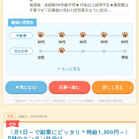
無資格・未経験OK年齢不問★10名以上採用予定★履歴書は
不要です▽応募後の流れ1)翌営業日までに担当…
職場の雰囲気
年齢層
20代
30代
40代
50代
60代
男女比率
女性
男性
もっと見る
気になる!
応募へ進む
詳しく見る
派遣会社
マンパワーグループ株式会社 ケアサービス事業部 （医療福祉介護関連）
未読
掲載日
2026/08/09
NEW
〈月1日～で副業にピッタリ＊時給1,500円～〉
DMのカンタン仕分け