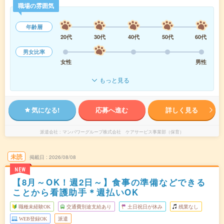
職場の雰囲気
年齢層
20代
30代
40代
50代
60代
男女比率
女性
男性
もっと見る
気になる!
応募へ進む
詳しく見る
派遣会社
マンパワーグループ株式会社 ケアサービス事業部（保育）
未読
掲載日
2026/08/08
NEW
【8月～OK！週2日～】食事の準備などできる
ことから看護助手＊週払いOK
職種未経験OK
交通費別途支給あり
土日祝日が休み
残業なし
WEB登録OK
派遣