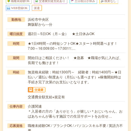
職種未経験OK
交通費別途支給あり
土日祝日が休み
残業なし
WEB登録OK
派遣
浜松市中央区
勤務地
舞阪駅から---分
週2日～5日OK（月～金） ★土日休みOK
曜日頻度
★1日4時間～の時短シフトOK★スタート時間選べます！
時間
7:00～16:009:00～17:0011:…
開始日はご相談ください！ ★急募 ★職場が気に入れば、
期間
長期でも働けます！
無資格未経験：時給1300円～ 経験者：時給1400円～★日
時給
払い／週払い制度あり（月払いも選べます）※稼働開始時は
手続き完了次第のお支払いとなります。
交通費
交通費全額支給※規定有
介護関連
仕事内容
＊入居者の方の「ありがとう」が嬉しい＊おじいちゃん、お
ばあちゃんが暮らす施設での生活サポートをお任せ…
職種未経験OK / ブランクOK / パソコンスキル不要 / 英語力不
応募資格
要