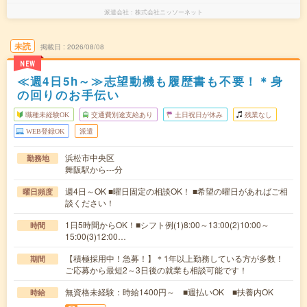
派遣会社
株式会社ニッソーネット
未読
掲載日
2026/08/08
NEW
≪週4日5h～≫志望動機も履歴書も不要！＊身
の回りのお手伝い
職種未経験OK
交通費別途支給あり
土日祝日が休み
残業なし
WEB登録OK
派遣
浜松市中央区
勤務地
舞阪駅から---分
週4日～OK ■曜日固定の相談OK！ ■希望の曜日があればご相
曜日頻度
談ください！
1日5時間からOK！■シフト例(1)8:00～13:00(2)10:00～
時間
15:00(3)12:00…
【積極採用中！急募！】＊1年以上勤務している方が多数！
期間
ご応募から最短2～3日後の就業も相談可能です！
無資格未経験：時給1400円～ ■週払いOK ■扶養内OK
時給