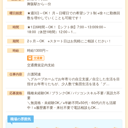
舞阪駅から---分
★週3日～OK！ 月～日曜日での希望シフト制 ※徐々に勤務回
曜日頻度
数を増やしていくことも可能です！
★1日6時間～OK！【シフト例】7:00～13:009:00～
時間
18:00（休憩1時間）12:00～1…
2ヶ月～OK ※スタート日はお気軽にご相談ください！
期間
時給1300円～
時給
交通費
交通費規定内支給
介護関連
仕事内容
＼グループホームでお年寄りの自立支援／自立した生活を目
指すお年寄りたちが、少人数で集団生活を送る「グ…
職種未経験OK / ブランクOK / パソコンスキル不要 / 英語力不
応募資格
要
＼無資格・未経験OK／※年齢不問※50代・60代の方も活躍
中！※履歴書不要・来社不要で電話相談もOK…
職場の雰囲気