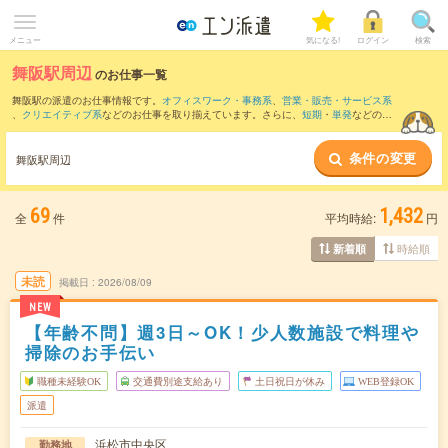
メニュー
気になる!
ログイン
検索
舞阪駅周辺
のお仕事一覧
舞阪駅の派遣のお仕事情報です。
オフィスワーク・事務系
、
営業・販売・サービス系
、
クリエイティブ系
などのお仕事を取り揃えています。さらに、
短期
・
単発
などの期
間や、
職種未経験OK
などのこだわり条件で絞り込んでいただけます。
条件の変更
また、
高塚駅
・
鷲津駅
・
新居町駅
・
寸座駅
・
弁天島駅
など近隣駅のお仕事もご確認い
舞阪駅周辺
ただけます。
69
1,432
全
件
平均時給:
円
時給順
新着順
未読
掲載日
2026/08/09
NEW
【年齢不問】週3日～OK！少人数施設で料理や
掃除のお手伝い
職種未経験OK
交通費別途支給あり
土日祝日が休み
WEB登録OK
派遣
浜松市中央区
勤務地