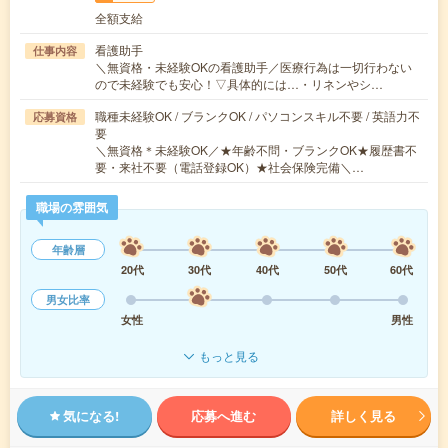
全額支給
看護助手
仕事内容
＼無資格・未経験OKの看護助手／医療行為は一切行わない
ので未経験でも安心！▽具体的には…・リネンやシ…
職種未経験OK / ブランクOK / パソコンスキル不要 / 英語力不
応募資格
要
＼無資格＊未経験OK／★年齢不問・ブランクOK★履歴書不
要・来社不要（電話登録OK）★社会保険完備＼…
職場の雰囲気
年齢層
20代
30代
40代
50代
60代
男女比率
女性
男性
もっと見る
気になる!
応募へ進む
詳しく見る