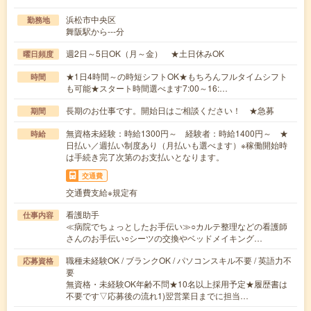
浜松市中央区
勤務地
舞阪駅から---分
週2日～5日OK（月～金） ★土日休みOK
曜日頻度
★1日4時間～の時短シフトOK★もちろんフルタイムシフト
時間
も可能★スタート時間選べます7:00～16:…
長期のお仕事です。開始日はご相談ください！ ★急募
期間
無資格未経験：時給1300円～ 経験者：時給1400円～ ★
時給
日払い／週払い制度あり（月払いも選べます）※稼働開始時
は手続き完了次第のお支払いとなります。
交通費
交通費支給※規定有
看護助手
仕事内容
≪病院でちょっとしたお手伝い≫○カルテ整理などの看護師
さんのお手伝い○シーツの交換やベッドメイキング…
職種未経験OK / ブランクOK / パソコンスキル不要 / 英語力不
応募資格
要
無資格・未経験OK年齢不問★10名以上採用予定★履歴書は
不要です▽応募後の流れ1)翌営業日までに担当…