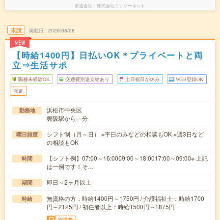
派遣会社
株式会社ニッソーネット
未読
掲載日
2026/08/08
NEW
【時給1400円】日払いOK＊プライベートと両
立⇒生活サポ
職種未経験OK
交通費別途支給あり
土日祝日が休み
WEB登録OK
派遣
浜松市中央区
勤務地
舞阪駅から---分
シフト制（月～日） ※平日のみなどの相談もOK ※週3日など
曜日頻度
の相談もOK
【シフト例】07:00～16:0009:00～18:0017:00～09:00※ 上記
時間
は一例です！そ…
即日～2ヶ月以上
期間
無資格の方：時給1400円～1750円 / 介護福祉士：時給1700
時給
円～2125円 / 初任者以上：時給1500円～1875円