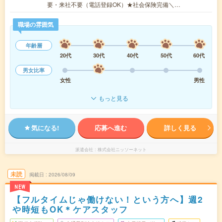
要・来社不要（電話登録OK）★社会保険完備＼…
職場の雰囲気
年齢層
20代
30代
40代
50代
60代
男女比率
女性
男性
もっと見る
気になる!
応募へ進む
詳しく見る
派遣会社
株式会社ニッソーネット
未読
掲載日
2026/08/09
NEW
【フルタイムじゃ働けない！という方へ】週2
や時短もOK＊ケアスタッフ