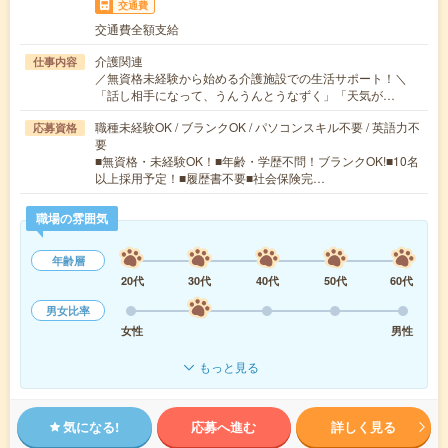
交通費
交通費全額支給
介護関連
仕事内容
／無資格未経験から始める介護施設での生活サポート！＼
「話し相手になって、うんうんとうなずく」「天気が…
職種未経験OK / ブランクOK / パソコンスキル不要 / 英語力不
応募資格
要
■無資格・未経験OK！■年齢・学歴不問！ブランクOK!■10名
以上採用予定！■履歴書不要■社会保険完…
職場の雰囲気
年齢層
20代
30代
40代
50代
60代
男女比率
女性
男性
もっと見る
気になる!
応募へ進む
詳しく見る