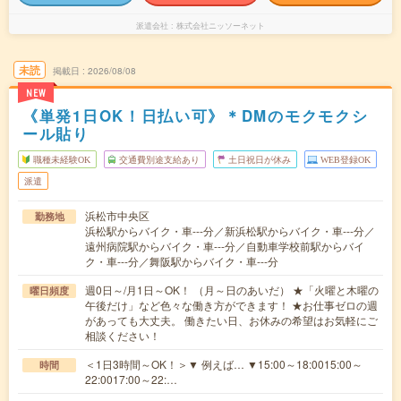
派遣会社
株式会社ニッソーネット
未読
掲載日
2026/08/08
NEW
《単発1日OK！日払い可》＊DMのモクモクシ
ール貼り
職種未経験OK
交通費別途支給あり
土日祝日が休み
WEB登録OK
派遣
浜松市中央区
勤務地
浜松駅からバイク・車---分／新浜松駅からバイク・車---分／
遠州病院駅からバイク・車---分／自動車学校前駅からバイ
ク・車---分／舞阪駅からバイク・車---分
週0日～/月1日～OK！ （月～日のあいだ） ★「火曜と木曜の
曜日頻度
午後だけ」など色々な働き方ができます！ ★お仕事ゼロの週
があっても大丈夫。 働きたい日、お休みの希望はお気軽にご
相談ください！
＜1日3時間～OK！＞▼ 例えば… ▼15:00～18:0015:00～
時間
22:0017:00～22:…