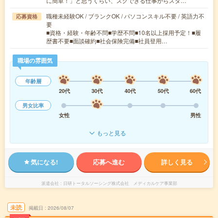
に簡単！」と思うくらい、スグできる仕事からスタ…
職種未経験OK / ブランクOK / パソコンスキル不要 / 英語力不
応募資格
要
■資格・経験・年齢不問■学歴不問■10名以上採用予定！■履
歴書不要■面談確約■社会保険完備■社員登用…
職場の雰囲気
年齢層
20代
30代
40代
50代
60代
男女比率
女性
男性
もっと見る
気になる!
応募へ進む
詳しく見る
派遣会社
日研トータルソーシング株式会社 メディカルケア事業部
未読
掲載日
2026/08/07