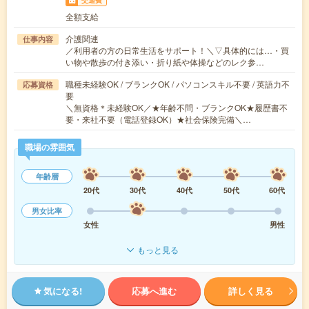
交通費
全額支給
介護関連
仕事内容
／利用者の方の日常生活をサポート！＼▽具体的には…・買
い物や散歩の付き添い・折り紙や体操などのレク参…
職種未経験OK / ブランクOK / パソコンスキル不要 / 英語力不
応募資格
要
＼無資格＊未経験OK／★年齢不問・ブランクOK★履歴書不
要・来社不要（電話登録OK）★社会保険完備＼…
職場の雰囲気
年齢層
20代
30代
40代
50代
60代
男女比率
女性
男性
もっと見る
気になる!
応募へ進む
詳しく見る