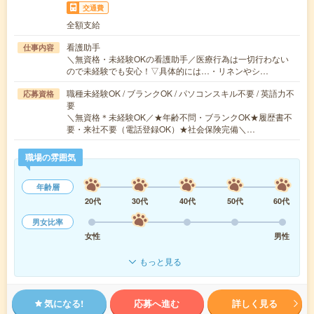
交通費
全額支給
看護助手
仕事内容
＼無資格・未経験OKの看護助手／医療行為は一切行わない
ので未経験でも安心！▽具体的には…・リネンやシ…
職種未経験OK / ブランクOK / パソコンスキル不要 / 英語力不
応募資格
要
＼無資格＊未経験OK／★年齢不問・ブランクOK★履歴書不
要・来社不要（電話登録OK）★社会保険完備＼…
職場の雰囲気
年齢層
20代
30代
40代
50代
60代
男女比率
女性
男性
もっと見る
気になる!
応募へ進む
詳しく見る