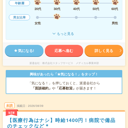
年齢層
20代
30代
40代
50代
60代
男女比率
女性
男性
もっと見る
気になる!
応募へ進む
詳しく見る
派遣会社
株式会社スタッフサービス メディカル事業本部
興味があったら「★気になる！」をタップ！
「気になる！」を押しておくと、派遣会社から
「面談確約」
や
「応募歓迎」
が届きます！
未読
掲載日
2026/08/09
NEW
【医療行為はナシ】時給1400円！病院で備品
のチェックなど＊