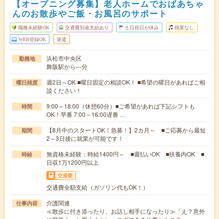
【オープニング募集】老人ホームでおばあちゃ
んのお散歩やご飯・お風呂のサポート
職種未経験OK
交通費別途支給あり
土日祝日が休み
残業なし
WEB登録OK
派遣
浜松市中央区
勤務地
舞阪駅から---分
週2日～OK ■曜日固定の相談OK！ ■希望の曜日があればご相
曜日頻度
談ください！
9:00～18:00（休憩60分）■ご希望があれば下記シフトも
時間
OK！早番 7:00～16:00遅番 …
【8月中のスタートOK！急募！】2カ月～ ■ご応募から最短
期間
2～3日後に就業が可能です！
無資格未経験：時給1400円～ ■週払いOK ■扶養内OK ■
時給
日収1万1200円以上
交通費
交通費全額支給（ガソリン代もOK！）
介護関連
仕事内容
≪散歩に付き添ったり、お話し相手になったり≫「え？意外