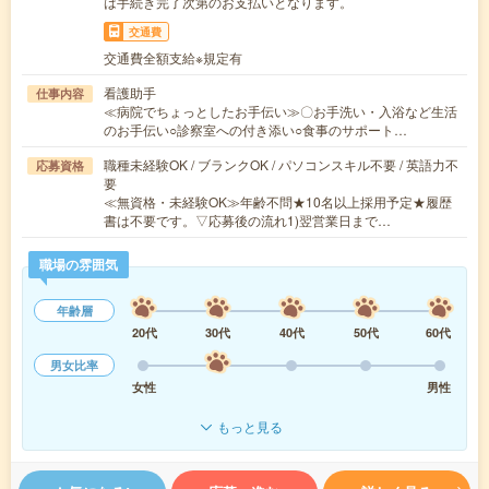
は手続き完了次第のお支払いとなります。
交通費
交通費全額支給※規定有
看護助手
仕事内容
≪病院でちょっとしたお手伝い≫〇お手洗い・入浴など生活
のお手伝い○診察室への付き添い○食事のサポート…
職種未経験OK / ブランクOK / パソコンスキル不要 / 英語力不
応募資格
要
≪無資格・未経験OK≫年齢不問★10名以上採用予定★履歴
書は不要です。▽応募後の流れ1)翌営業日まで…
職場の雰囲気
年齢層
20代
30代
40代
50代
60代
男女比率
女性
男性
もっと見る