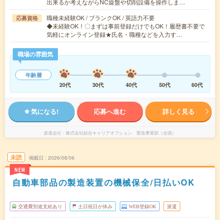
出来るか考えながらNC旋盤や切削設備を操作しま…
職種未経験OK / ブランクOK / 英語力不要
応募資格
◆未経験OK！〇まずは事前登録だけでもOK！履歴書不要で
気軽にオンライン登録★氏名・職種などを入力す…
職場の雰囲気
年齢層
20代
30代
40代
50代
60代
気になる!
応募へ進む
詳しく見る
派遣会社
株式会社綜合キャリアオプション 製造事業部（全国）
未読
掲載日
2026/08/06
NEW
自動車部品の製造装置の機械保全/日払いOK
交通費別途支給あり
土日祝日が休み
WEB登録OK
派遣