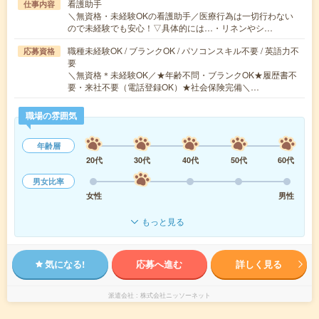
看護助手
仕事内容
＼無資格・未経験OKの看護助手／医療行為は一切行わない
ので未経験でも安心！▽具体的には…・リネンやシ…
職種未経験OK / ブランクOK / パソコンスキル不要 / 英語力不
応募資格
要
＼無資格＊未経験OK／★年齢不問・ブランクOK★履歴書不
要・来社不要（電話登録OK）★社会保険完備＼…
職場の雰囲気
年齢層
20代
30代
40代
50代
60代
男女比率
女性
男性
もっと見る
気になる!
応募へ進む
詳しく見る
派遣会社
株式会社ニッソーネット