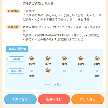
交通費全額支給※規定有
介護関連
仕事内容
＊入居者の方の「ありがとう」が嬉しい＊おじいちゃん、お
ばあちゃんが暮らす施設での生活サポートをお任せ…
職種未経験OK / ブランクOK / パソコンスキル不要 / 英語力不
応募資格
要
無資格・未経験OK年齢不問★10名以上採用予定★履歴書は
不要です▽応募後の流れ1)翌営業日までに担当…
職場の雰囲気
年齢層
20代
30代
40代
50代
60代
男女比率
女性
男性
もっと見る
気になる!
応募へ進む
詳しく見る