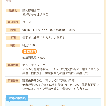
派遣
静岡県湖西市
勤務地
鷲津駅から徒歩12分
月～金
曜日頻度
08:15～17:0016:45～00:4500:30～08:30
時間
長期でお仕事できる方、大歓迎！
期間
時給1650円
時給
交通費
交通費規定内支給
マシンオペレーター
仕事内容
アルカリ乾電池製造。アルカリ乾電池の組立、検査に関わる
業務、機械復旧、機械保全その他付随する業務【取…
職種未経験OK / ブランクOK / 英語力不要
応募資格
◆未経験OK！〇まずは事前登録だけでもOK！履歴書不要で
気軽にオンライン登録★氏名・職種などを入力す…
職場の雰囲気