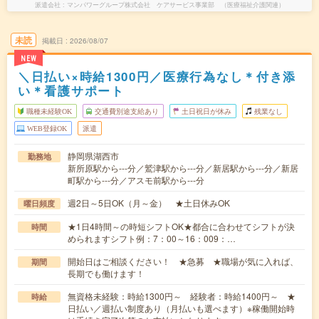
派遣会社
マンパワーグループ株式会社 ケアサービス事業部 （医療福祉介護関連）
未読
掲載日
2026/08/07
NEW
＼日払い×時給1300円／医療行為なし＊付き添
い＊看護サポート
職種未経験OK
交通費別途支給あり
土日祝日が休み
残業なし
WEB登録OK
派遣
静岡県湖西市
勤務地
新所原駅から---分／鷲津駅から---分／新居駅から---分／新居
町駅から---分／アスモ前駅から---分
週2日～5日OK（月～金） ★土日休みOK
曜日頻度
★1日4時間～の時短シフトOK★都合に合わせてシフトが決
時間
められますシフト例：7：00～16：009：…
開始日はご相談ください！ ★急募 ★職場が気に入れば、
期間
長期でも働けます！
無資格未経験：時給1300円～ 経験者：時給1400円～ ★
時給
日払い／週払い制度あり（月払いも選べます）※稼働開始時