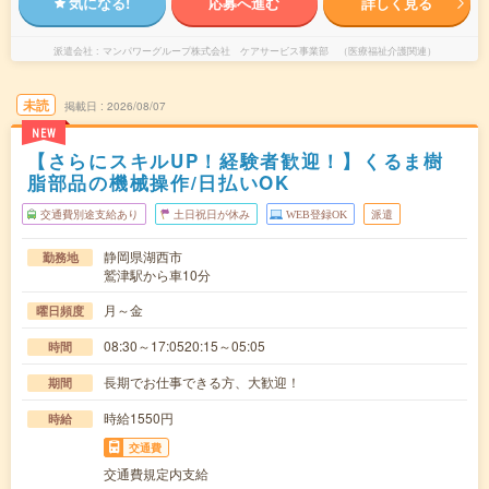
気になる!
応募へ進む
詳しく見る
派遣会社
マンパワーグループ株式会社 ケアサービス事業部 （医療福祉介護関連）
未読
掲載日
2026/08/07
NEW
【さらにスキルUP！経験者歓迎！】くるま樹
脂部品の機械操作/日払いOK
交通費別途支給あり
土日祝日が休み
WEB登録OK
派遣
静岡県湖西市
勤務地
鷲津駅から車10分
月～金
曜日頻度
08:30～17:0520:15～05:05
時間
長期でお仕事できる方、大歓迎！
期間
時給1550円
時給
交通費
交通費規定内支給