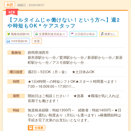
未読
掲載日
2026/08/07
NEW
【フルタイムじゃ働けない！という方へ】週2
や時短もOK＊ケアスタッフ
職種未経験OK
交通費別途支給あり
土日祝日が休み
残業なし
WEB登録OK
派遣
静岡県湖西市
勤務地
新所原駅から---分／鷲津駅から---分／新居駅から---分／新居
町駅から---分／アスモ前駅から---分
週2日～5日OK（月～金） ★土日休みOK
曜日頻度
★1日4時間～の時短シフトOK★スタート時間選べます！
時間
7:00～16:009:00～17:0011:…
開始日はご相談ください！ ★急募 ★職場が気に入れば、
期間
長期でも働けます！
無資格未経験：時給1300円～ 経験者：時給1400円～★日
時給
払い／週払い制度あり（月払いも選べます）※稼働開始時は
手続き完了次第のお支払いとなります。
交通費