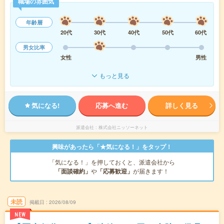
職場の雰囲気
年齢層
20代
30代
40代
50代
60代
男女比率
女性
男性
もっと見る
気になる!
応募へ進む
詳しく見る
派遣会社
株式会社ニッソーネット
興味があったら「★気になる！」をタップ！
「気になる！」を押しておくと、派遣会社から
「面談確約」
や
「応募歓迎」
が届きます！
未読
掲載日
2026/08/09
NEW