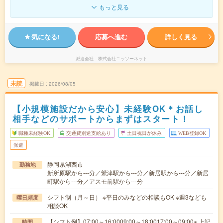
もっと見る
気になる!
応募へ進む
詳しく見る
派遣会社
株式会社ニッソーネット
未読
掲載日
2026/08/05
【小規模施設だから安心】未経験OK＊お話し
相手などのサポートからまずはスタート！
職種未経験OK
交通費別途支給あり
土日祝日が休み
WEB登録OK
派遣
静岡県湖西市
勤務地
新所原駅から---分／鷲津駅から---分／新居駅から---分／新居
町駅から---分／アスモ前駅から---分
シフト制（月～日） ※平日のみなどの相談もOK ※週3なども
曜日頻度
相談OK
【シフト例】07:00～16:0009:00～18:0017:00～09:00※ 上記
時間