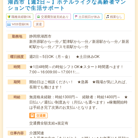
湖西市【週2日～】ホテルライクな高齢者マン
ションで生活サポート
職種未経験OK
交通費別途支給あり
土日祝日が休み
残業なし
WEB登録OK
派遣
静岡県湖西市
勤務地
新所原駅から---分／鷲津駅から---分／新居駅から---分／新居
町駅から---分／アスモ前駅から---分
週2日～5日OK（月～金） ★土日休みOK
曜日頻度
★1日4時間～の時短シフトOK★スタート時間選べます！
時間
7:00～16:009:00～17:0011:…
開始日はご相談ください！ ★急募 ★職場が気に入れば、
期間
長期でも働けます！
無資格未経験：時給1300円～ 経験者：時給1400円～ ★
時給
日払い／週払い制度あり（月払いも選べます）※稼働開始時
は手続き完了次第のお支払いとなります。
交通費
交通費全額支給※規定有
介護関連
仕事内容
＊入居者の方の「ありがとう」が嬉しい＊お年寄りを笑顔に