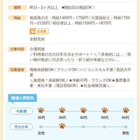
即日～2ヶ月以上 ■開始日の相談OK！
期間
無資格の方：時給1400円～1750円 / 介護福祉士：時給1700
時給
円～2125円 / 初任者以上：時給1500円～1875円
交通費
全額支給
介護関連
仕事内容
／利用者の方の日常生活をサポート！＼▽具体的には…・買
い物や散歩に付き添ったり・折り紙や体操などのレ…
職種未経験OK / ブランクOK / パソコンスキル不要 / 英語力不
応募資格
要
＼無資格＊未経験OK／★年齢不問・ブランクOK★履歴書不
要・来社不要（電話登録OK）★社会保険完備＼…
職場の雰囲気
年齢層
20代
30代
40代
50代
60代
男女比率
女性
男性