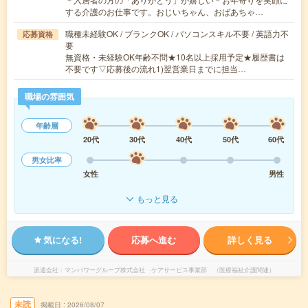
する介護のお仕事です。おじいちゃん、おばあちゃ…
職種未経験OK / ブランクOK / パソコンスキル不要 / 英語力不
応募資格
要
無資格・未経験OK年齢不問★10名以上採用予定★履歴書は
不要です▽応募後の流れ1)翌営業日までに担当…
職場の雰囲気
年齢層
20代
30代
40代
50代
60代
男女比率
女性
男性
もっと見る
気になる!
応募へ進む
詳しく見る
派遣会社
マンパワーグループ株式会社 ケアサービス事業部 （医療福祉介護関連）
未読
掲載日
2026/08/07