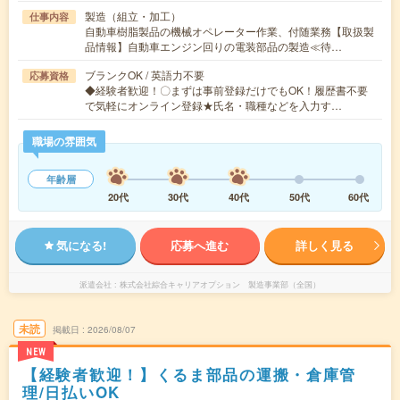
製造（組立・加工）
仕事内容
自動車樹脂製品の機械オペレーター作業、付随業務【取扱製
品情報】自動車エンジン回りの電装部品の製造≪待…
ブランクOK / 英語力不要
応募資格
◆経験者歓迎！〇まずは事前登録だけでもOK！履歴書不要
で気軽にオンライン登録★氏名・職種などを入力す…
職場の雰囲気
年齢層
20代
30代
40代
50代
60代
気になる!
応募へ進む
詳しく見る
派遣会社
株式会社綜合キャリアオプション 製造事業部（全国）
未読
掲載日
2026/08/07
NEW
【経験者歓迎！】くるま部品の運搬・倉庫管
理/日払いOK