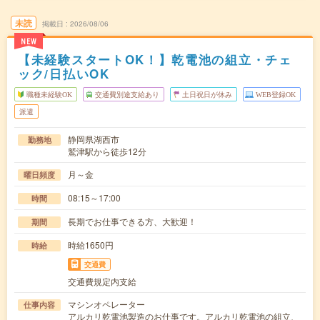
未読
掲載日
2026/08/06
NEW
【未経験スタートOK！】乾電池の組立・チェ
ック/日払いOK
職種未経験OK
交通費別途支給あり
土日祝日が休み
WEB登録OK
派遣
静岡県湖西市
勤務地
鷲津駅から徒歩12分
月～金
曜日頻度
08:15～17:00
時間
長期でお仕事できる方、大歓迎！
期間
時給1650円
時給
交通費
交通費規定内支給
マシンオペレーター
仕事内容
アルカリ乾電池製造のお仕事です。アルカリ乾電池の組立、