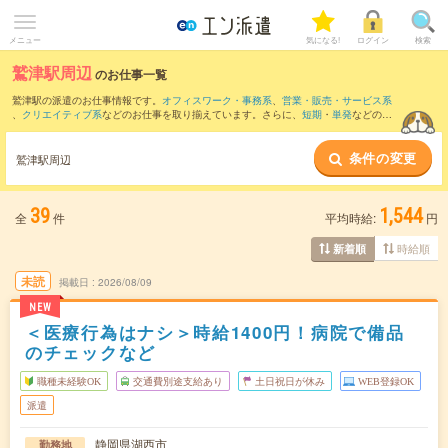
メニュー
気になる!
ログイン
検索
鷲津駅周辺
のお仕事一覧
鷲津駅の派遣のお仕事情報です。
オフィスワーク・事務系
、
営業・販売・サービス系
、
クリエイティブ系
などのお仕事を取り揃えています。さらに、
短期
・
単発
などの期
間や、
職種未経験OK
などのこだわり条件で絞り込んでいただけます。
条件の変更
また、
二川駅
・
舞阪駅
・
新所原駅
・
三ケ日駅
・
アスモ前駅
など近隣駅のお仕事もご確
鷲津駅周辺
認いただけます。
39
1,544
全
件
平均時給:
円
時給順
新着順
未読
掲載日
2026/08/09
NEW
＜医療行為はナシ＞時給1400円！病院で備品
のチェックなど
職種未経験OK
交通費別途支給あり
土日祝日が休み
WEB登録OK
派遣
静岡県湖西市
勤務地