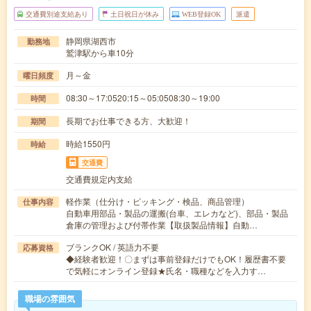
交通費別途支給あり
土日祝日が休み
WEB登録OK
派遣
静岡県湖西市
勤務地
鷲津駅から車10分
月～金
曜日頻度
08:30～17:0520:15～05:0508:30～19:00
時間
長期でお仕事できる方、大歓迎！
期間
時給1550円
時給
交通費
交通費規定内支給
軽作業（仕分け・ピッキング・検品、商品管理）
仕事内容
自動車用部品・製品の運搬(台車、エレカなど)、部品・製品
倉庫の管理および付帯作業【取扱製品情報】自動…
ブランクOK / 英語力不要
応募資格
◆経験者歓迎！〇まずは事前登録だけでもOK！履歴書不要
で気軽にオンライン登録★氏名・職種などを入力す…
職場の雰囲気