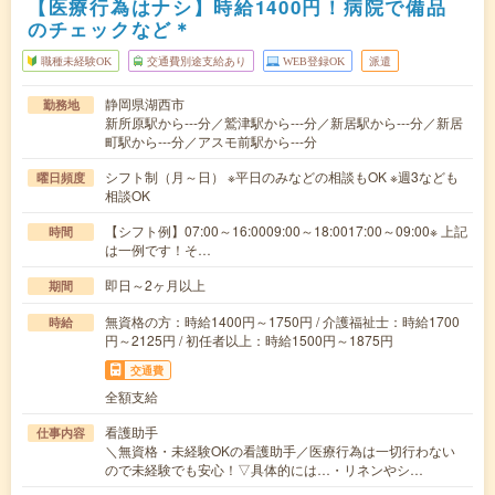
【医療行為はナシ】時給1400円！病院で備品
のチェックなど＊
職種未経験OK
交通費別途支給あり
WEB登録OK
派遣
静岡県湖西市
勤務地
新所原駅から---分／鷲津駅から---分／新居駅から---分／新居
町駅から---分／アスモ前駅から---分
シフト制（月～日） ※平日のみなどの相談もOK ※週3なども
曜日頻度
相談OK
【シフト例】07:00～16:0009:00～18:0017:00～09:00※ 上記
時間
は一例です！そ…
即日～2ヶ月以上
期間
無資格の方：時給1400円～1750円 / 介護福祉士：時給1700
時給
円～2125円 / 初任者以上：時給1500円～1875円
交通費
全額支給
看護助手
仕事内容
＼無資格・未経験OKの看護助手／医療行為は一切行わない
ので未経験でも安心！▽具体的には…・リネンやシ…