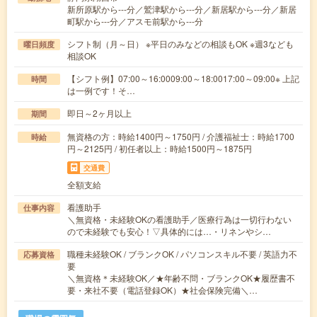
新所原駅から---分／鷲津駅から---分／新居駅から---分／新居
町駅から---分／アスモ前駅から---分
シフト制（月～日） ※平日のみなどの相談もOK ※週3なども
曜日頻度
相談OK
【シフト例】07:00～16:0009:00～18:0017:00～09:00※ 上記
時間
は一例です！そ…
即日～2ヶ月以上
期間
無資格の方：時給1400円～1750円 / 介護福祉士：時給1700
時給
円～2125円 / 初任者以上：時給1500円～1875円
交通費
全額支給
看護助手
仕事内容
＼無資格・未経験OKの看護助手／医療行為は一切行わない
ので未経験でも安心！▽具体的には…・リネンやシ…
職種未経験OK / ブランクOK / パソコンスキル不要 / 英語力不
応募資格
要
＼無資格＊未経験OK／★年齢不問・ブランクOK★履歴書不
要・来社不要（電話登録OK）★社会保険完備＼…