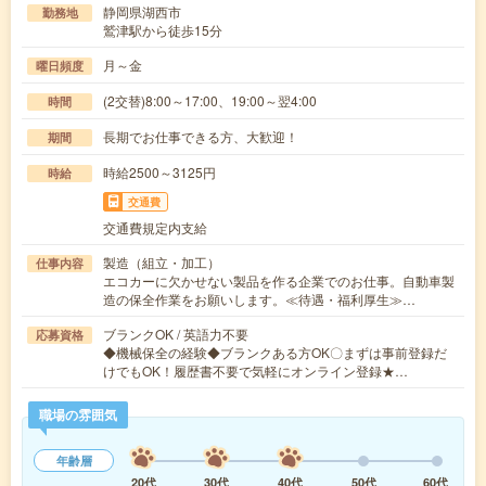
静岡県湖西市
勤務地
鷲津駅から徒歩15分
月～金
曜日頻度
(2交替)8:00～17:00、19:00～翌4:00
時間
長期でお仕事できる方、大歓迎！
期間
時給2500～3125円
時給
交通費
交通費規定内支給
製造（組立・加工）
仕事内容
エコカーに欠かせない製品を作る企業でのお仕事。自動車製
造の保全作業をお願いします。≪待遇・福利厚生≫…
ブランクOK / 英語力不要
応募資格
◆機械保全の経験◆ブランクある方OK〇まずは事前登録だ
けでもOK！履歴書不要で気軽にオンライン登録★…
職場の雰囲気
年齢層
20代
30代
40代
50代
60代