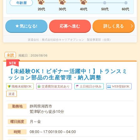
年齢層
20代
30代
40代
50代
60代
気になる!
応募へ進む
詳しく見る
派遣会社
株式会社綜合キャリアオプション 製造事業部（全国）
未読
掲載日
2026/08/06
NEW
【未経験OK！ビギナー活躍中！】トランスミ
ッション部品の生産管理・納入調整
職種未経験OK
交通費別途支給あり
土日祝日が休み
WEB登録OK
派遣
静岡県湖西市
勤務地
鷲津駅から徒歩10分
月～金
曜日頻度
08:00～17:0019:00～04:00
時間