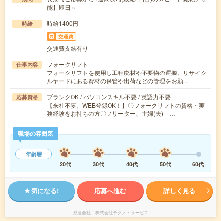
能】即日～
時給1400円
時給
交通費
交通費支給有り
フォークリフト
仕事内容
フォークリフトを使用し工程廃材や不要物の運搬、リサイク
ルヤードにある資材の保管や出荷などの管理をお願…
ブランクOK / パソコンスキル不要 / 英語力不要
応募資格
【来社不要、WEB登録OK！】〇フォークリフトの資格・実
務経験をお持ちの方〇フリーター、主婦(夫) …
職場の雰囲気
年齢層
20代
30代
40代
50代
60代
気になる!
応募へ進む
詳しく見る
派遣会社
株式会社テクノ・サービス