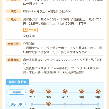
は一例です！そ…
即日～2ヶ月以上 ■開始日の相談OK！
期間
無資格の方：時給1400円～1750円 / 介護福祉士：時給1700
時給
円～2125円 / 初任者以上：時給1500円～1875円
交通費
全額支給
介護関連
仕事内容
／利用者の方の日常生活をサポート！＼▽具体的には…・買
い物や散歩に付き添ったり・折り紙や体操などのレ…
職種未経験OK / ブランクOK / パソコンスキル不要 / 英語力不
応募資格
要
＼無資格＊未経験OK／★年齢不問・ブランクOK★履歴書不
要・来社不要（電話登録OK）★社会保険完備＼…
職場の雰囲気
年齢層
20代
30代
40代
50代
60代
男女比率