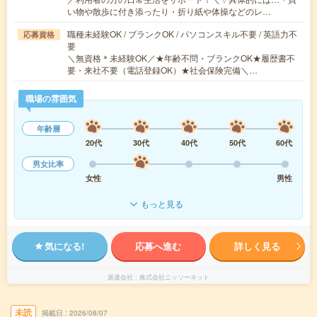
い物や散歩に付き添ったり・折り紙や体操などのレ…
職種未経験OK / ブランクOK / パソコンスキル不要 / 英語力不
応募資格
要
＼無資格＊未経験OK／★年齢不問・ブランクOK★履歴書不
要・来社不要（電話登録OK）★社会保険完備＼…
職場の雰囲気
年齢層
20代
30代
40代
50代
60代
男女比率
女性
男性
もっと見る
気になる!
応募へ進む
詳しく見る
派遣会社
株式会社ニッソーネット
未読
掲載日
2026/08/07