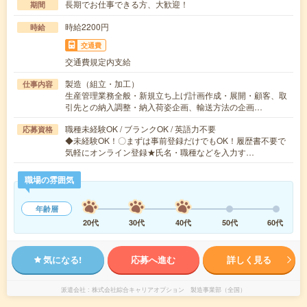
長期でお仕事できる方、大歓迎！
期間
時給2200円
時給
交通費
交通費規定内支給
製造（組立・加工）
仕事内容
生産管理業務全般・新規立ち上げ計画作成・展開・顧客、取
引先との納入調整・納入荷姿企画、輸送方法の企画…
職種未経験OK / ブランクOK / 英語力不要
応募資格
◆未経験OK！〇まずは事前登録だけでもOK！履歴書不要で
気軽にオンライン登録★氏名・職種などを入力す…
職場の雰囲気
年齢層
20代
30代
40代
50代
60代
気になる!
応募へ進む
詳しく見る
派遣会社
株式会社綜合キャリアオプション 製造事業部（全国）