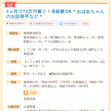
NEW
3ヵ月で73万円稼ぐ！未経験OK＊おばあちゃん
のお話相手など＊
職種未経験OK
交通費別途支給あり
WEB登録OK
派遣
静岡県湖西市
勤務地
新所原駅から---分／鷲津駅から---分／新居駅から---分／新居
町駅から---分／アスモ前駅から---分
シフト制（月～日） ※平日のみなどの相談もOK ※週3なども
曜日頻度
相談OK
【シフト例】07:00～16:0009:00～18:0017:00～09:00※ 上記
時間
は一例です！そ…
即日～2ヶ月以上 ■開始日の相談OK！
期間
無資格の方：時給1400円～1750円 / 介護福祉士：時給1700
時給
円～2125円 / 初任者以上：時給1500円～1875円
交通費
全額支給
介護関連
仕事内容
／利用者の方の日常生活をサポート！＼▽具体的には…・買