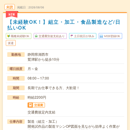
未読
掲載日
2026/08/06
NEW
【未経験OK！】組立・加工・食品製造など/日
払いOK
職種未経験OK
交通費別途支給あり
土日祝日が休み
WEB登録OK
派遣
静岡県湖西市
勤務地
鷲津駅から徒歩10分
月～金
曜日頻度
08:00～17:00
時間
長期でお仕事できる方、大歓迎！
期間
時給2200円
時給
交通費
交通費規定内支給
製造（組立・加工）
仕事内容
開発試作品の製造マシンOP図面を見ながら効率よく作業が