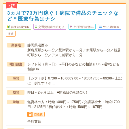
NEW
3ヵ月で73万円稼ぐ！病院で備品のチェックな
ど＊医療行為はナシ
職種未経験OK
交通費別途支給あり
土日祝日が休み
WEB登録OK
派遣
静岡県湖西市
勤務地
新所原駅から---分／鷲津駅から---分／新居駅から---分／新居
町駅から---分／アスモ前駅から---分
シフト制（月～日） ※平日のみなどの相談もOK ※週3なども
曜日頻度
相談OK
【シフト例】07:00～16:0009:00～18:0017:00～09:00※ 上記
時間
は一例です！そ…
即日～2ヶ月以上 ■開始日の相談OK！
期間
無資格の方：時給1400円～1750円 / 介護福祉士：時給1700
時給
円～2125円 / 初任者以上：時給1500円～1875円
交通費
全額支給