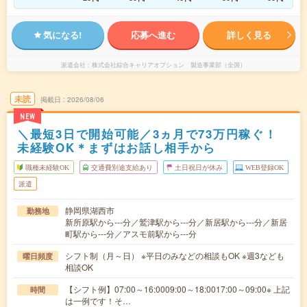
気になる!
応募へ進む
詳しく見る
派遣会社
株式会社綜合キャリアオプション 製造事業部（全国）
未読
掲載日
2026/08/06
NEW
＼最短3日で開始可能／3ヵ月で73万円稼ぐ！
未経験OK＊まずはお話し相手から
職種未経験OK
交通費別途支給あり
土日祝日が休み
WEB登録OK
派遣
静岡県湖西市
勤務地
新所原駅から---分／鷲津駅から---分／新居駅から---分／新居
町駅から---分／アスモ前駅から---分
シフト制（月～日） ※平日のみなどの相談もOK ※週3なども
曜日頻度
相談OK
【シフト例】07:00～16:0009:00～18:0017:00～09:00※ 上記
時間
は一例です！そ…