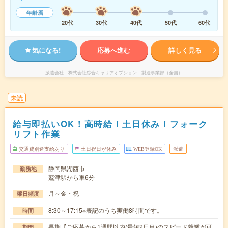
年齢層
20代
30代
40代
50代
60代
気になる!
応募へ進む
詳しく見る
派遣会社
株式会社綜合キャリアオプション 製造事業部（全国）
未読
給与即払いOK！高時給！土日休み！フォーク
リフト作業
交通費別途支給あり
土日祝日が休み
WEB登録OK
派遣
静岡県湖西市
勤務地
鷲津駅から車6分
月～金・祝
曜日頻度
8:30～17:15※表記のうち実働8時間です。
時間
長期【ご応募から1週間以内(最短2日目)のスピード就業が可
期間