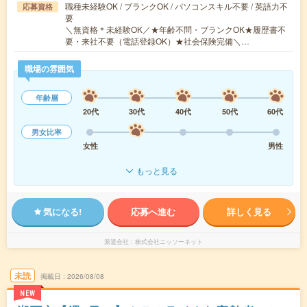
職種未経験OK / ブランクOK / パソコンスキル不要 / 英語力不
応募資格
要
＼無資格＊未経験OK／★年齢不問・ブランクOK★履歴書不
要・来社不要（電話登録OK）★社会保険完備＼…
職場の雰囲気
年齢層
20代
30代
40代
50代
60代
男女比率
女性
男性
もっと見る
気になる!
応募へ進む
詳しく見る
派遣会社
株式会社ニッソーネット
未読
掲載日
2026/08/08
NEW