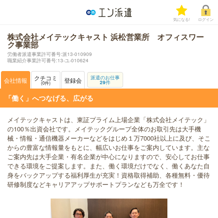
気になる!
ログイン
株式会社メイテックキャスト 浜松営業所 オフィスワー
ク事業部
労働者派遣事業許可番号:派13-010909
職業紹介事業許可番号:13-ユ-010624
クチコミ
派遣のお仕事
会社情報
登録会
29
件
0
件
「働く」へつなげる、広がる
メイテックキャストは、東証プライム上場企業「株式会社メイテック」
の100％出資会社です。メイテックグループ全体のお取引先は大手機
械・情報・通信機器メーカーなどをはじめ１万7000社以上に及び、そこ
からの豊富な情報量をもとに、幅広いお仕事をご案内しています。主な
ご案内先は大手企業・有名企業が中心になりますので、安心してお仕事
できる環境をご提案します。また、働く環境だけでなく、働くあなた自
身をバックアップする福利厚生が充実！資格取得補助、各種無料・優待
研修制度などキャリアアップサポートプランなども万全です！