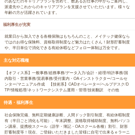
のあなたのキャリアプランを含めて、数あるお仕事の中からご案内し、
派遣先やこれからのキャリアプランを支援させていただいます。様々な
年齢の方が活躍されています。
福利厚生が充実
就業日から加入できる各種保険はもちろんのこと、メイテック健保なら
ではのお得な保険料、資格取得制度など魅力はたくさん！財形貯蓄制度
や、半日単位で消化できる有給休暇などフォロー体制は万全です。
主な対応職種
【オフィス系】一般事務/総務事務/データ入力/会計・経理/特許事務/国
内取引・営業事務/貿易事務/受付案内・OAインストラクター/コールセ
ンター/マニュアル作成 【技術系】CADオペレーター/ヘルプデスク/D
TP/情報処理/ネットワークシステム運用・管理/技術翻訳 その他
待遇・福利厚生
社会保険完備、無料定期健康診断、人間ドック割引制度、有給休暇制度
有（半日ごと消化も可能）、年末調整、資格取得補助制度、無料パソコ
ン講座、提携校スクール（語学・簿記・OAスクール各種）割引、財形
貯蓄制度等！現在、ご登録いただきました皆様に自宅で出来るｅラーニ