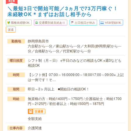
NEW
＼最短3日で開始可能／3ヵ月で73万円稼ぐ！
未経験OK＊まずはお話し相手から
職種未経験OK
交通費別途支給あり
土日祝日が休み
WEB登録OK
派遣
静岡県島田市
勤務地
六合駅から---分／家山駅から---分／大和田(静岡県)駅から---
分／合格駅から---分／代官町駅から---分
シフト制（月～日） ※平日のみなどの相談もOK ※週3なども
曜日頻度
相談OK
【シフト例】07:00～16:0009:00～18:0017:00～09:00※ 上記
時間
は一例です！そ…
即日～2ヶ月以上 ■開始日の相談OK！
期間
無資格の方：時給1400円～1750円 / 介護福祉士：時給1700
時給
円～2125円 / 初任者以上：時給1500円～1875円
交通費
全額支給
介護関連
仕事内容