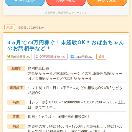
派遣会社
株式会社ニッソーネット
未読
掲載日
2026/08/04
3ヵ月で73万円稼ぐ！未経験OK＊おばあちゃん
のお話相手など＊
職種未経験OK
交通費別途支給あり
WEB登録OK
派遣
静岡県島田市
勤務地
六合駅から---分／家山駅から---分／大和田(静岡県)駅から---
分／合格駅から---分／代官町駅から---分
シフト制（月～日） ※平日のみなどの相談もOK ※週3なども
曜日頻度
相談OK
【シフト例】07:00～16:0009:00～18:0017:00～09:00※ 上記
時間
は一例です！そ…
即日～2ヶ月以上 ■開始日の相談OK！
期間
無資格の方：時給1400円～1750円 / 介護福祉士：時給1700
時給
円～2125円 / 初任者以上：時給1500円～1875円