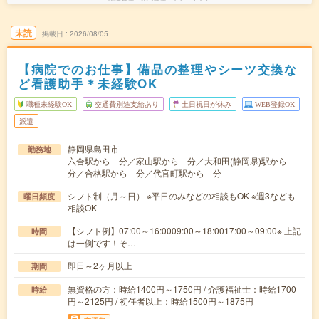
未読
掲載日
2026/08/05
【病院でのお仕事】備品の整理やシーツ交換な
ど看護助手＊未経験OK
職種未経験OK
交通費別途支給あり
土日祝日が休み
WEB登録OK
派遣
静岡県島田市
勤務地
六合駅から---分／家山駅から---分／大和田(静岡県)駅から---
分／合格駅から---分／代官町駅から---分
シフト制（月～日） ※平日のみなどの相談もOK ※週3なども
曜日頻度
相談OK
【シフト例】07:00～16:0009:00～18:0017:00～09:00※ 上記
時間
は一例です！そ…
即日～2ヶ月以上
期間
無資格の方：時給1400円～1750円 / 介護福祉士：時給1700
時給
円～2125円 / 初任者以上：時給1500円～1875円