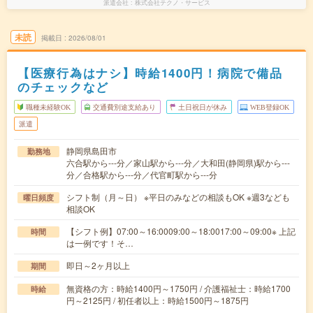
派遣会社
株式会社テクノ・サービス
未読
掲載日
2026/08/01
【医療行為はナシ】時給1400円！病院で備品
のチェックなど
職種未経験OK
交通費別途支給あり
土日祝日が休み
WEB登録OK
派遣
静岡県島田市
勤務地
六合駅から---分／家山駅から---分／大和田(静岡県)駅から---
分／合格駅から---分／代官町駅から---分
シフト制（月～日） ※平日のみなどの相談もOK ※週3なども
曜日頻度
相談OK
【シフト例】07:00～16:0009:00～18:0017:00～09:00※ 上記
時間
は一例です！そ…
即日～2ヶ月以上
期間
無資格の方：時給1400円～1750円 / 介護福祉士：時給1700
時給
円～2125円 / 初任者以上：時給1500円～1875円