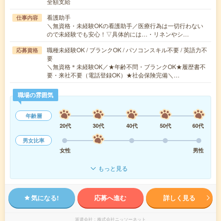
全額支給
看護助手
仕事内容
＼無資格・未経験OKの看護助手／医療行為は一切行わない
ので未経験でも安心！▽具体的には…・リネンやシ…
職種未経験OK / ブランクOK / パソコンスキル不要 / 英語力不
応募資格
要
＼無資格＊未経験OK／★年齢不問・ブランクOK★履歴書不
要・来社不要（電話登録OK）★社会保険完備＼…
職場の雰囲気
年齢層
20代
30代
40代
50代
60代
男女比率
女性
男性
もっと見る
気になる!
応募へ進む
詳しく見る
派遣会社
株式会社ニッソーネット