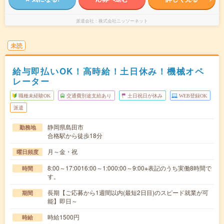
派遣会社
株式会社ニッソーネット
未読
給与即払いOK！高時給！土日休み！機械オペ
レーター
職種未経験OK
交通費別途支給あり
土日祝日が休み
WEB登録OK
派遣
静岡県島田市
勤務地
合格駅から徒歩18分
月～金・祝
曜日頻度
8:00～17:0016:00～1:000:00～9:00※表記のうち実働8時間で
時間
す。
長期【ご応募から1週間以内(最短2日目)のスピード就業が可
期間
能】即日～
時給1500円
時給