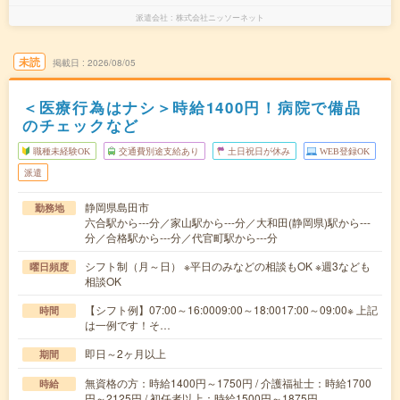
派遣会社
株式会社ニッソーネット
未読
掲載日
2026/08/05
＜医療行為はナシ＞時給1400円！病院で備品
のチェックなど
職種未経験OK
交通費別途支給あり
土日祝日が休み
WEB登録OK
派遣
静岡県島田市
勤務地
六合駅から---分／家山駅から---分／大和田(静岡県)駅から---
分／合格駅から---分／代官町駅から---分
シフト制（月～日） ※平日のみなどの相談もOK ※週3なども
曜日頻度
相談OK
【シフト例】07:00～16:0009:00～18:0017:00～09:00※ 上記
時間
は一例です！そ…
即日～2ヶ月以上
期間
無資格の方：時給1400円～1750円 / 介護福祉士：時給1700
時給
円～2125円 / 初任者以上：時給1500円～1875円