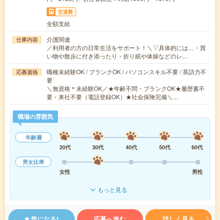
交通費
全額支給
介護関連
仕事内容
／利用者の方の日常生活をサポート！＼▽具体的には…・買
い物や散歩に付き添ったり・折り紙や体操などのレ…
職種未経験OK / ブランクOK / パソコンスキル不要 / 英語力不
応募資格
要
＼無資格＊未経験OK／★年齢不問・ブランクOK★履歴書不
要・来社不要（電話登録OK）★社会保険完備＼…
職場の雰囲気
年齢層
20代
30代
40代
50代
60代
男女比率
女性
男性
もっと見る
気になる!
応募へ進む
詳しく見る