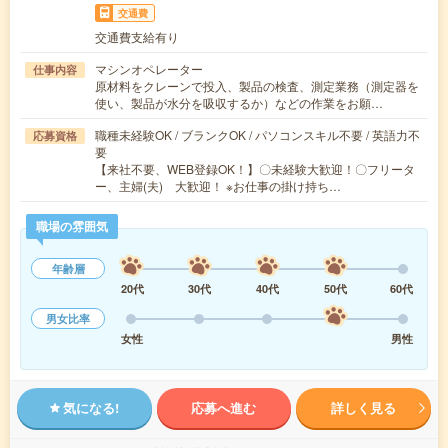
交通費
交通費支給有り
マシンオペレーター
仕事内容
原材料をクレーンで投入、製品の検査、測定業務（測定器を
使い、製品が水分を吸収するか）などの作業をお願…
職種未経験OK / ブランクOK / パソコンスキル不要 / 英語力不
応募資格
要
【来社不要、WEB登録OK！】〇未経験大歓迎！〇フリータ
ー、主婦(夫) 大歓迎！ ※お仕事の掛け持ち…
職場の雰囲気
年齢層
20代
30代
40代
50代
60代
男女比率
女性
男性
気になる!
応募へ進む
詳しく見る