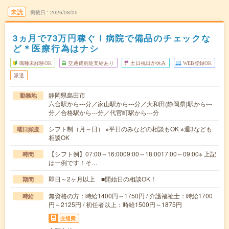
未読
掲載日
2026/08/05
3ヵ月で73万円稼ぐ！病院で備品のチェックな
ど＊医療行為はナシ
職種未経験OK
交通費別途支給あり
土日祝日が休み
WEB登録OK
派遣
静岡県島田市
勤務地
六合駅から---分／家山駅から---分／大和田(静岡県)駅から---
分／合格駅から---分／代官町駅から---分
シフト制（月～日） ※平日のみなどの相談もOK ※週3なども
曜日頻度
相談OK
【シフト例】07:00～16:0009:00～18:0017:00～09:00※ 上記
時間
は一例です！そ…
即日～2ヶ月以上 ■開始日の相談OK！
期間
無資格の方：時給1400円～1750円 / 介護福祉士：時給1700
時給
円～2125円 / 初任者以上：時給1500円～1875円
交通費