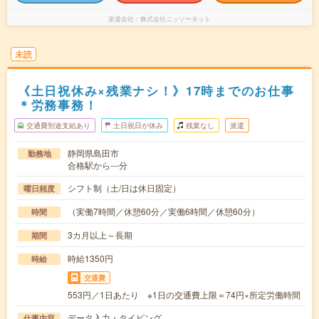
派遣会社
株式会社ニッソーネット
未読
《土日祝休み×残業ナシ！》17時までのお仕事
＊労務事務！
交通費別途支給あり
土日祝日が休み
残業なし
派遣
静岡県島田市
勤務地
合格駅から---分
シフト制（土/日は休日固定）
曜日頻度
（実働7時間／休憩60分／実働6時間／休憩60分）
時間
3カ月以上～長期
期間
時給1350円
時給
交通費
553円／1日あたり ※1日の交通費上限＝74円×所定労働時間
データ入力・タイピング
仕事内容