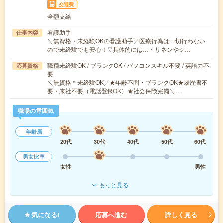
交通費
全額支給
看護助手
仕事内容
＼無資格・未経験OKの看護助手／医療行為は一切行わない
ので未経験でも安心！▽具体的には…・リネンやシ…
職種未経験OK / ブランクOK / パソコンスキル不要 / 英語力不
応募資格
要
＼無資格＊未経験OK／★年齢不問・ブランクOK★履歴書不
要・来社不要（電話登録OK）★社会保険完備＼…
職場の雰囲気
年齢層
20代
30代
40代
50代
60代
男女比率
女性
男性
もっと見る
気になる!
応募へ進む
詳しく見る