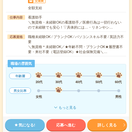
交通費
全額支給
看護助手
仕事内容
＼無資格・未経験OKの看護助手／医療行為は一切行わない
ので未経験でも安心！▽具体的には…・リネンやシ…
職種未経験OK / ブランクOK / パソコンスキル不要 / 英語力不
応募資格
要
＼無資格＊未経験OK／★年齢不問・ブランクOK★履歴書不
要・来社不要（電話登録OK）★社会保険完備＼…
職場の雰囲気
年齢層
20代
30代
40代
50代
60代
男女比率
女性
男性
もっと見る
気になる!
応募へ進む
詳しく見る