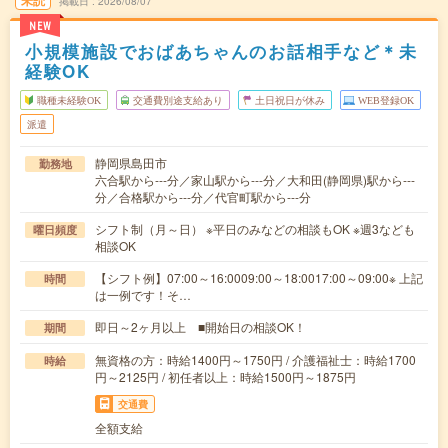
未読
掲載日
2026/08/07
NEW
小規模施設でおばあちゃんのお話相手など＊未
経験OK
職種未経験OK
交通費別途支給あり
土日祝日が休み
WEB登録OK
派遣
静岡県島田市
勤務地
六合駅から---分／家山駅から---分／大和田(静岡県)駅から---
分／合格駅から---分／代官町駅から---分
シフト制（月～日） ※平日のみなどの相談もOK ※週3なども
曜日頻度
相談OK
【シフト例】07:00～16:0009:00～18:0017:00～09:00※ 上記
時間
は一例です！そ…
即日～2ヶ月以上 ■開始日の相談OK！
期間
無資格の方：時給1400円～1750円 / 介護福祉士：時給1700
時給
円～2125円 / 初任者以上：時給1500円～1875円
交通費
全額支給