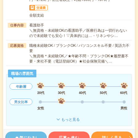
交通費
全額支給
看護助手
仕事内容
＼無資格・未経験OKの看護助手／医療行為は一切行わない
ので未経験でも安心！▽具体的には…・リネンやシ…
職種未経験OK / ブランクOK / パソコンスキル不要 / 英語力不
応募資格
要
＼無資格＊未経験OK／★年齢不問・ブランクOK★履歴書不
要・来社不要（電話登録OK）★社会保険完備＼…
職場の雰囲気
年齢層
20代
30代
40代
50代
60代
男女比率
女性
男性
もっと見る
気になる!
応募へ進む
詳しく見る