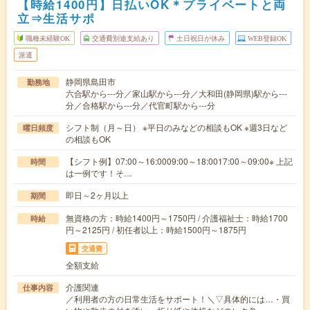
【時給1400円】日払いOK＊プライベートと両
立⇒生活サポ
職種未経験OK
交通費別途支給あり
土日祝日が休み
WEB登録OK
派遣
静岡県島田市
勤務地
六合駅から---分／家山駅から---分／大和田(静岡県)駅から---
分／合格駅から---分／代官町駅から---分
シフト制（月～日） ※平日のみなどの相談もOK ※週3日など
曜日頻度
の相談もOK
【シフト例】07:00～16:0009:00～18:0017:00～09:00※ 上記
時間
は一例です！そ…
即日～2ヶ月以上
期間
無資格の方：時給1400円～1750円 / 介護福祉士：時給1700
時給
円～2125円 / 初任者以上：時給1500円～1875円
交通費
全額支給
介護関連
仕事内容
／利用者の方の日常生活をサポート！＼▽具体的には…・買