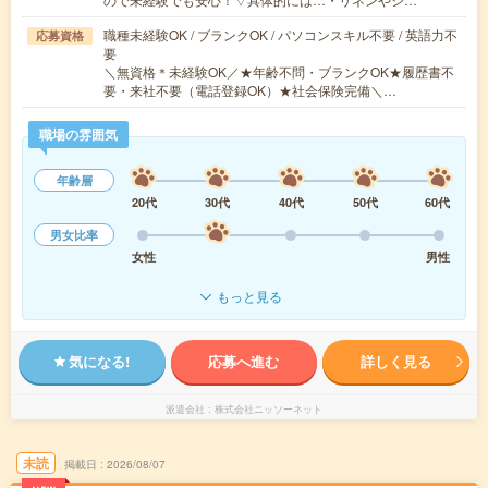
職種未経験OK / ブランクOK / パソコンスキル不要 / 英語力不
応募資格
要
＼無資格＊未経験OK／★年齢不問・ブランクOK★履歴書不
要・来社不要（電話登録OK）★社会保険完備＼…
職場の雰囲気
年齢層
20代
30代
40代
50代
60代
男女比率
女性
男性
もっと見る
気になる!
応募へ進む
詳しく見る
派遣会社
株式会社ニッソーネット
未読
掲載日
2026/08/07