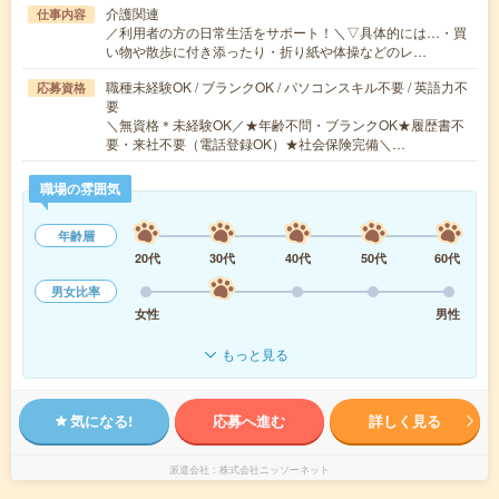
介護関連
仕事内容
／利用者の方の日常生活をサポート！＼▽具体的には…・買
い物や散歩に付き添ったり・折り紙や体操などのレ…
職種未経験OK / ブランクOK / パソコンスキル不要 / 英語力不
応募資格
要
＼無資格＊未経験OK／★年齢不問・ブランクOK★履歴書不
要・来社不要（電話登録OK）★社会保険完備＼…
職場の雰囲気
年齢層
20代
30代
40代
50代
60代
男女比率
女性
男性
もっと見る
気になる!
応募へ進む
詳しく見る
派遣会社
株式会社ニッソーネット