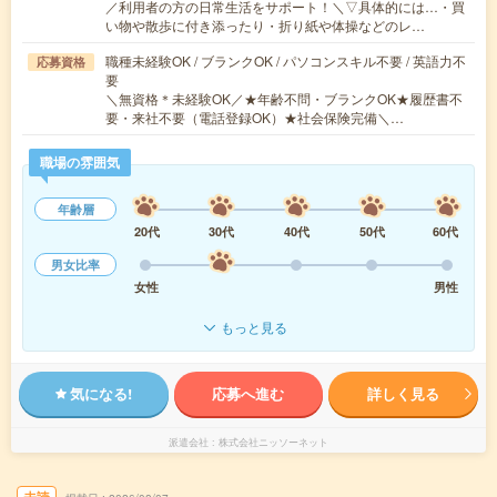
／利用者の方の日常生活をサポート！＼▽具体的には…・買
い物や散歩に付き添ったり・折り紙や体操などのレ…
職種未経験OK / ブランクOK / パソコンスキル不要 / 英語力不
応募資格
要
＼無資格＊未経験OK／★年齢不問・ブランクOK★履歴書不
要・来社不要（電話登録OK）★社会保険完備＼…
職場の雰囲気
年齢層
20代
30代
40代
50代
60代
男女比率
女性
男性
もっと見る
気になる!
応募へ進む
詳しく見る
派遣会社
株式会社ニッソーネット