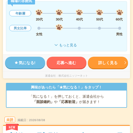
職場の雰囲気
年齢層
20代
30代
40代
50代
60代
男女比率
女性
男性
もっと見る
気になる!
応募へ進む
詳しく見る
派遣会社
株式会社ニッソーネット
興味があったら「★気になる！」をタップ！
「気になる！」を押しておくと、派遣会社から
「面談確約」
や
「応募歓迎」
が届きます！
未読
掲載日
2026/08/08
NEW