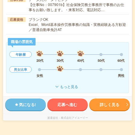
【仕事No：007901b】社会保険労務士事務所で事務のお仕
事をお願い致します。・来客対応、電話対応…
ブランクOK
応募資格
Excel、Word基本操作労務事務の知識・実務経験ある方歓迎
／普通自動車免許AT
職場の雰囲気
年齢層
20代
30代
40代
50代
60代
男女比率
女性
男性
もっと見る
気になる!
応募へ進む
詳しく見る
派遣会社
株式会社アイエーイー