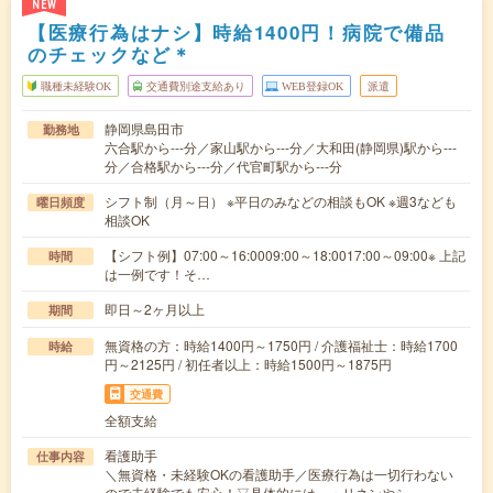
NEW
【医療行為はナシ】時給1400円！病院で備品
のチェックなど＊
職種未経験OK
交通費別途支給あり
WEB登録OK
派遣
静岡県島田市
勤務地
六合駅から---分／家山駅から---分／大和田(静岡県)駅から---
分／合格駅から---分／代官町駅から---分
シフト制（月～日） ※平日のみなどの相談もOK ※週3なども
曜日頻度
相談OK
【シフト例】07:00～16:0009:00～18:0017:00～09:00※ 上記
時間
は一例です！そ…
即日～2ヶ月以上
期間
無資格の方：時給1400円～1750円 / 介護福祉士：時給1700
時給
円～2125円 / 初任者以上：時給1500円～1875円
交通費
全額支給
看護助手
仕事内容
＼無資格・未経験OKの看護助手／医療行為は一切行わない
ので未経験でも安心！▽具体的には…・リネンやシ…