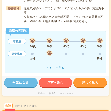
い物や散歩の付き添い・折り紙や体操などのレク参…
職種未経験OK / ブランクOK / パソコンスキル不要 / 英語力不
応募資格
要
＼無資格＊未経験OK／★年齢不問・ブランクOK★履歴書不
要・来社不要（電話登録OK）★社会保険完備＼…
職場の雰囲気
年齢層
20代
30代
40代
50代
60代
男女比率
女性
男性
もっと見る
気になる!
応募へ進む
詳しく見る
派遣会社
株式会社ニッソーネット
未読
掲載日
2026/08/07