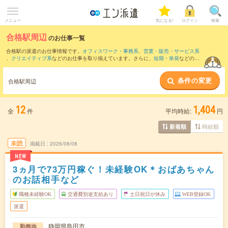
メニュー
気になる!
ログイン
検索
合格駅周辺
のお仕事一覧
合格駅の派遣のお仕事情報です。
オフィスワーク・事務系
、
営業・販売・サービス系
、
クリエイティブ系
などのお仕事を取り揃えています。さらに、
短期
・
単発
などの期
間や、
職種未経験OK
などのこだわり条件で絞り込んでいただけます。
条件の変更
また、
藤枝駅
・
菊川(静岡県)駅
・
掛川駅
・
金谷駅
・
六合駅
など近隣駅のお仕事もご確認
合格駅周辺
いただけます。
12
1,404
全
件
平均時給:
円
時給順
新着順
未読
掲載日
2026/08/08
NEW
3ヵ月で73万円稼ぐ！未経験OK＊おばあちゃん
のお話相手など
職種未経験OK
交通費別途支給あり
土日祝日が休み
WEB登録OK
派遣
静岡県島田市
勤務地