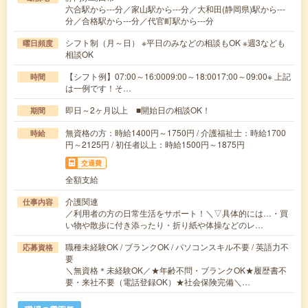
六合駅から---分／家山駅から---分／大和田(静岡県)駅から---
分／合格駅から---分／代官町駅から---分
シフト制（月～日） ※平日のみなどの相談もOK ※週3なども
曜日頻度
相談OK
【シフト例】07:00～16:0009:00～18:0017:00～09:00※ 上記
時間
は一例です！そ…
即日～2ヶ月以上 ■開始日の相談OK！
期間
無資格の方：時給1400円～1750円 / 介護福祉士：時給1700
時給
円～2125円 / 初任者以上：時給1500円～1875円
交通費
全額支給
介護関連
仕事内容
／利用者の方の日常生活をサポート！＼▽具体的には…・買
い物や散歩に付き添ったり・折り紙や体操などのレ…
職種未経験OK / ブランクOK / パソコンスキル不要 / 英語力不
応募資格
要
＼無資格＊未経験OK／★年齢不問・ブランクOK★履歴書不
要・来社不要（電話登録OK）★社会保険完備＼…