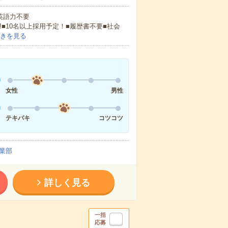
 英語力不要
!■10名以上採用予定！■履歴書不要■社会
きを見る
女性
男性
テキパキ
コツコツ
業部
詳しく見る
一括
応募