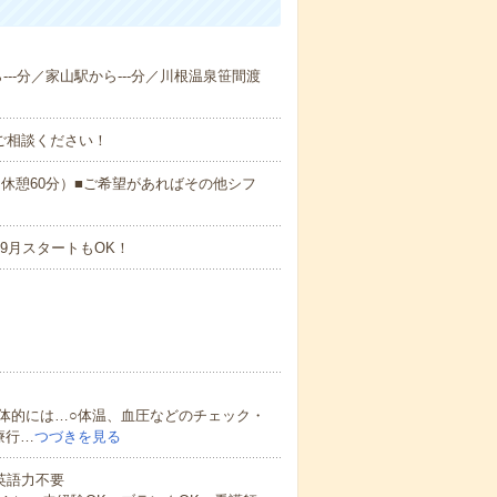
ら---分／家山駅から---分／川根温泉笹間渡
ご相談ください！
:00（休憩60分）■ご希望があればその他シフ
9月スタートもOK！
体的には…○体温、血圧などのチェック・
療行…
つづきを見る
 英語力不要