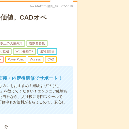
No.ATAFFSV静岡_09・C2-5010
価値。CADオペ
名以上の大量募集
複数名募集
ふ歓迎
WEB登録OK
週5日勤務
ン
PowerPoint
Access
CAD
面接・内定後研修でサポート！
な方にもおすすめ！経験より“のびし
い」を教えてください！エンジニア経験あ
た当社なら、入社後に専門スクールでI
ん研修中もお給料がもらえるので、安心し
--分