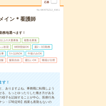
応募
No.NKNTSZ12_KM-1
録メイン＊看護師
。勤務地選べます！
名以上の大量募集
複数名募集
ゅふ歓迎
WEB登録OK
週2～3日勤務
仕事
5ｈ以内OK
午後のみOK
制服
服装自由
週払いOK
職場が分煙
ます！
と、ありますよね。事務職に転職しよう
かせる、もっとゆったりした働き方がある
の様子を記録することが中心。医療行為
ナシ・17時定時】残業も夜勤もないの