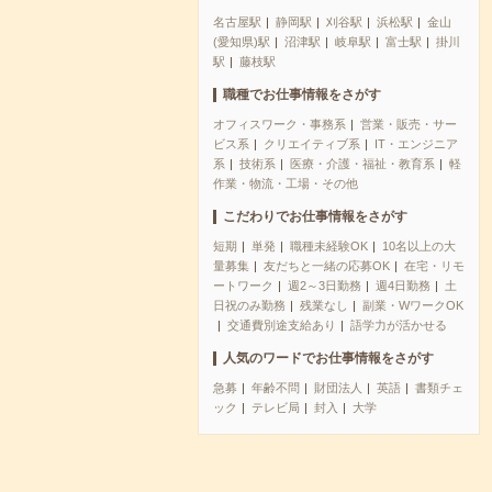
名古屋駅
静岡駅
刈谷駅
浜松駅
金山
(愛知県)駅
沼津駅
岐阜駅
富士駅
掛川
駅
藤枝駅
職種でお仕事情報をさがす
オフィスワーク・事務系
営業・販売・サー
ビス系
クリエイティブ系
IT・エンジニア
系
技術系
医療・介護・福祉・教育系
軽
作業・物流・工場・その他
こだわりでお仕事情報をさがす
短期
単発
職種未経験OK
10名以上の大
量募集
友だちと一緒の応募OK
在宅・リモ
ートワーク
週2～3日勤務
週4日勤務
土
日祝のみ勤務
残業なし
副業・WワークOK
交通費別途支給あり
語学力が活かせる
人気のワードでお仕事情報をさがす
急募
年齢不問
財団法人
英語
書類チェ
ック
テレビ局
封入
大学