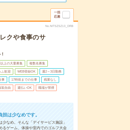
一括
応募
No.NITSZSZ13_DRB
＊レクや食事のサ
い！
名以上の大量募集
複数名募集
ゅふ歓迎
WEB登録OK
週2～3日勤務
仕事
17時前までの仕事
残業なし
服装自由
週払いOK
職場が禁煙
負担は少なめです。
は少なめ。そんな「デイサービス施設」
めるゲーム、体操や室内でのゴルフ大会