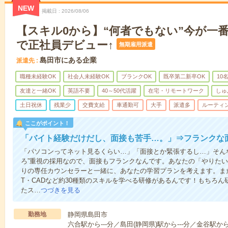
NEW
掲載日
2026/08/06
【スキル0から】“何者でもない”今が一番
で正社員デビュー↑
無期雇用派遣
島田市にある企業
派遣先
職種未経験OK
社会人未経験OK
ブランクOK
既卒第二新卒OK
10
友達と一緒OK
英語不要
40～50代活躍
在宅・リモートワーク
しゅ
土日祝休
残業少
交費支給
車通勤可
大手
派遣多
ルーティ
ここがポイント！
「バイト経験だけだし、面接も苦手…。」⇒フランクな
「パソコンってネット見るくらい…」「面接とか緊張するし…」そん
ろ”重視の採用なので、面接もフランクなんです。あなたの「やりた
りの専任カウンセラーと一緒に、あなたの学習プランを考えます。ま
T・CADなど約30種類のスキルを学べる研修があるんです！もちろ
たス…
つづきを見る
勤務地
静岡県島田市
六合駅から---分／島田(静岡県)駅から---分／金谷駅から-