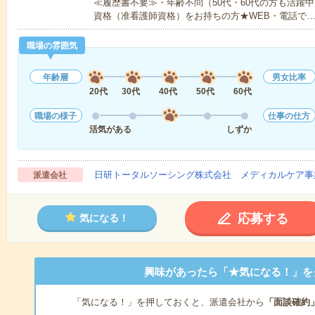
≪履歴書不要≫・年齢不問（50代・60代の方も活躍
資格（准看護師資格）をお持ちの方★WEB・電話で
職場の雰囲気
年齢層
男女比率
20代
30代
40代
50代
60代
職場の様子
仕事の仕方
活気がある
しずか
日研トータルソーシング株式会社 メディカルケア事
派遣会社
応募する
気になる！
興味があったら「★気になる！」を
「気になる！」を押しておくと、派遣会社から
「面談確約