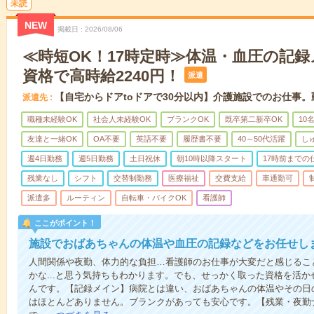
未読
NEW
掲載日
2026/08/06
≪時短OK！17時定時≫体温・血圧の記
資格で高時給2240円！
派遣
【自宅からドアtoドアで30分以内】介護施設でのお仕事
派遣先
職種未経験OK
社会人未経験OK
ブランクOK
既卒第二新卒OK
10
友達と一緒OK
OA不要
英語不要
履歴書不要
40～50代活躍
し
週4日勤務
週5日勤務
土日祝休
朝10時以降スタート
17時前までの
残業なし
シフト
交替制勤務
医療福祉
交費支給
車通勤可
派遣多
ルーティン
自転車・バイクOK
看護師
ここがポイント！
施設でおばあちゃんの体温や血圧の記録などをお任せし
人間関係や夜勤、体力的な負担…看護師のお仕事が大変だと感じるこ
かな...と思う気持ちもわかります。でも、せっかく取った資格を活
んです。【記録メイン】病院とは違い、おばあちゃんの体温やその日
はほとんどありません。ブランクがあっても安心です。【残業・夜勤