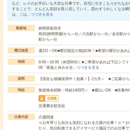
など、レクのお手伝いも大切な仕事です。自宅に引きこもりがちなお
することで、どんどん笑顔を取り戻していく。思わずうれしくなる瞬
は、ごは…
つづきを見る
勤務地
静岡県島田市
島田(静岡県)駅から---分／六合駅から---分／金谷駅か
駅から---分
曜日頻度
週2日～OK■曜日固定の相談OK！■希望の曜日があ
時間
9:00～18:00（休憩60分）■ご希望があれば下記シフトもOK
00「家族と休みを合…
つづきを見る
期間
【現在も積極採用中！急募！】2カ月～ ■ご応募から
時給
無資格未経験：時給1400円～ ■週払いOK ■扶養内O
交通費
交通費全額支給
仕事内容
介護関連
≪お年寄りも自分も笑顔になれる介護の仕事！≫＊お
たり、気分転換できるデイサービス施設でのお仕事で