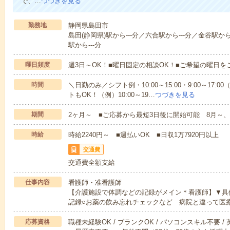
で、…
つづきを見る
勤務地
静岡県島田市
島田(静岡県)駅から---分／六合駅から---分／金谷駅か
駅から---分
曜日頻度
週3日～OK！■曜日固定の相談OK！■ご希望の曜日を
時間
＼日勤のみ／シフト例・10:00～15:00・9:00～17
トもOK！（例）10:00～19…
つづきを見る
期間
2ヶ月～ ■ご応募から最短3日後に開始可能 8月～、
時給
時給2240円～ ■週払いOK ■日収1万7920円以上
交通費
交通費全額支給
仕事内容
看護師・准看護師
【介護施設で体調などの記録がメイン＊看護師】▼具
記録○お薬の飲み忘れチェックなど 病院と違って医
応募資格
職種未経験OK / ブランクOK / パソコンスキル不要 /