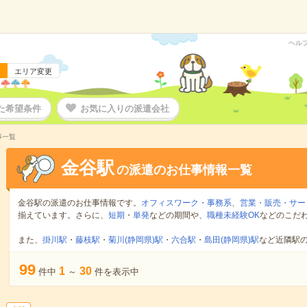
ヘル
エリア変更
た希望条件
お気に入りの派遣会社
事一覧
金谷駅
の派遣のお仕事情報一覧
金谷駅の派遣のお仕事情報です。
オフィスワーク・事務系
、
営業・販売・サー
揃えています。さらに、
短期
・
単発
などの期間や、
職種未経験OK
などのこだ
また、
掛川駅
・
藤枝駅
・
菊川(静岡県)駅
・
六合駅
・
島田(静岡県)駅
など近隣駅
99
1
30
件中
～
件を表示中