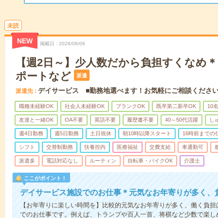
未読
NEW
掲載日
2026/08/06
【週2日～】少人数だから負担すくなめ
ポートなど
派遣
デイサービス ■勤務地選べます！お気軽にご相談くださ
派遣先
職種未経験OK
社会人未経験OK
ブランクOK
既卒第二新卒OK
10
友達と一緒OK
OA不要
英語不要
履歴書不要
40～50代活躍
し
週4日勤務
週5日勤務
土日祝休
朝10時以降スタート
16時前までの
シフト
交替制勤務
扶養控内
医療福祉
交費支給
車通勤可
派遣多
電話対応なし
ルーティン
自転車・バイクOK
介護士
ここがポイント！
デイサービス施設でのお仕事＊元気なお年寄りが多く、
【お年寄りに楽しい時間を】比較的元気なお年寄りが多く、働く負担
でのお仕事です。例えば、トランプや百人一首、将棋など少数で楽し