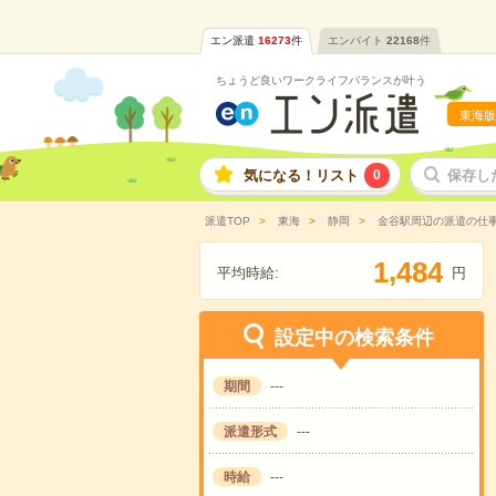
エン派遣
16273
件
エンバイト
22168
件
ちょうど良いワークライフバランスが叶う
東海版
気になる！リスト
0
保存し
派遣TOP
東海
静岡
金谷駅周辺の派遣の仕
,
1
4
8
4
平均時給:
円
設定中の検索条件
期間
---
派遣形式
---
時給
---