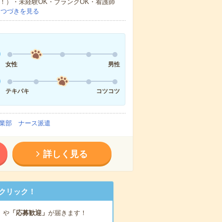
中！）・未経験OK・ブランクOK・看護師
…
つづきを見る
女性
男性
テキパキ
コツコツ
業部 ナース派遣
詳しく見る
クリック！
」
や
「応募歓迎」
が届きます！