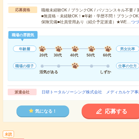
応募資格
職種未経験OK / ブランクOK / パソコンスキル不要 /
■無資格・未経験OK！■年齢・学歴不問！ブランクOK
保険完備■社員登用あり（紹介予定派遣）★WE…
つづ
職場の雰囲気
年齢層
男女比率
20代
30代
40代
50代
60代
職場の様子
仕事の仕方
活気がある
しずか
日研トータルソーシング株式会社 メディカルケア事
派遣会社
応募する
気になる！
未読