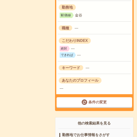
勤務地
金谷
駅/路線
職種
---
こだわりINDEX
---
絶対
---
できれば
キーワード
---
あなたのプロフィール
---
条件の変更
他の検索結果を見る
勤務地でお仕事情報をさがす