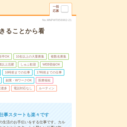
一括
応募
No.MNPWT856962-21
できることから看
新卒OK
10名以上の大量募集
複数名募集
0歳以上活躍
しゅふ歓迎
WEB登録OK
16時前までの仕事
17時前までの仕事
副業・WワークOK
医療福祉
派遣多
電話対応なし
ルーティン
お仕事スタートも楽々です
の生活のお手伝いをする仕事です。カル