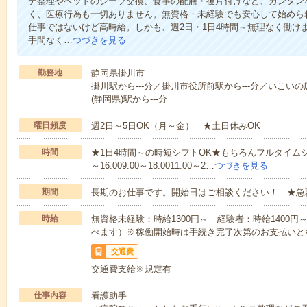
テ整理やベッドのシーツ交換、食事の配膳・後片付けなど、カンタン
く、医療行為も一切ありません。無資格・未経験でも安心して始めら
仕事ではないけど高時給。しかも、週2日・1日4時間～無理なく働け
手間なく…
つづきを見る
勤務地
静岡県掛川市
掛川駅から---分／掛川市役所前駅から---分／いこいの
(静岡県)駅から---分
曜日頻度
週2日～5日OK（月～金） ★土日休みOK
時間
★1日4時間～の時短シフトOK★もちろんフルタイムシ
～16:009:00～18:0011:00～2…
つづきを見る
期間
長期のお仕事です。開始日はご相談ください！ ★急
時給
無資格未経験：時給1300円～ 経験者：時給1400
べます）※稼働開始時は手続き完了次第のお支払いと
交通費
交通費支給※規定有
仕事内容
看護助手