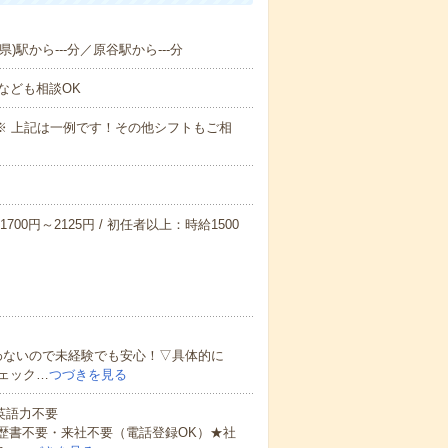
)駅から---分／原谷駅から---分
なども相談OK
～09:00※ 上記は一例です！その他シフトもご相
700円～2125円 / 初任者以上：時給1500
わないので未経験でも安心！▽具体的に
ェック…
つづきを見る
 英語力不要
歴書不要・来社不要（電話登録OK）★社