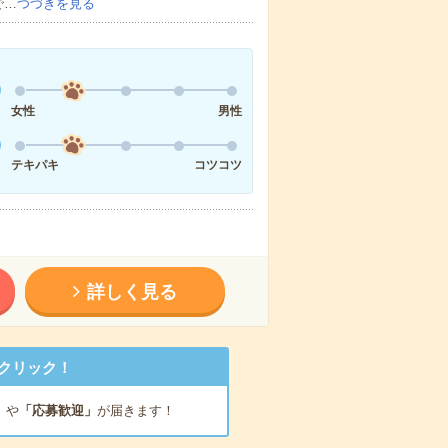
で…
つづきを見る
女性
男性
テキパキ
コツコツ
詳しく見る
クリック！
」
や
「応募歓迎」
が届きます！