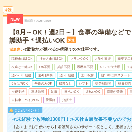
未読
NEW
掲載日
2026/08/05
【8月～OK！週2日～】食事の準備など
護助手＊週払いOK
派遣
≪勤務地が選べる≫病院でのお仕事です。
派遣先
職種未経験OK
社会人未経験OK
ブランクOK
大学生歓迎
既卒第二
友達と一緒OK
OA不要
英語不要
履歴書不要
40～50代活躍
6
週2～3日勤務
週4日勤務
週5日勤務
土日祝休
朝10時以降スタート
5ｈ以内OK
午後のみOK
残業なし
シフト
交替制勤務
扶養控内
交費支給
車通勤可
制服
日払いOK
週払いOK
職場が禁煙
自転車・バイクOK
看護師
介護士
ここがポイント！
≪未経験でも時給1300円！≫来社＆履歴書不要なので
【あくまでお手伝いから】看護師さんのサポート役として、患者さん