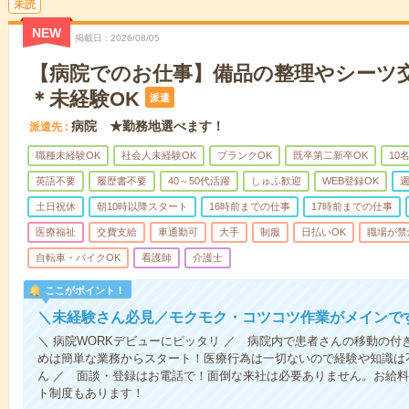
未読
NEW
掲載日
2026/08/05
【病院でのお仕事】備品の整理やシーツ
＊未経験OK
派遣
病院 ★勤務地選べます！
派遣先
職種未経験OK
社会人未経験OK
ブランクOK
既卒第二新卒OK
10
英語不要
履歴書不要
40～50代活躍
しゅふ歓迎
WEB登録OK
週
土日祝休
朝10時以降スタート
16時前までの仕事
17時前までの仕事
医療福祉
交費支給
車通勤可
大手
制服
日払いOK
職場が禁
自転車・バイクOK
看護師
介護士
ここがポイント！
＼未経験さん必見／モクモク・コツコツ作業がメインで
＼ 病院WORKデビューにピッタリ ／ 病院内で患者さんの移動の
めは簡単な業務からスタート！医療行為は一切ないので経験や知識は
ん ／ 面談・登録はお電話で！面倒な来社は必要ありません。お給料
ト制度もあります！