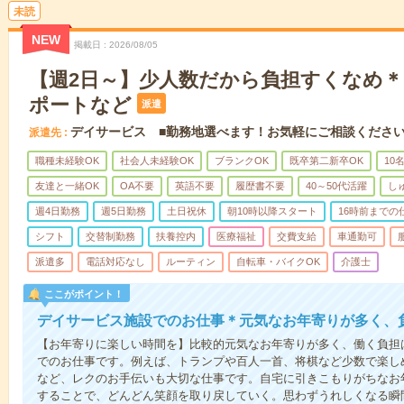
未読
NEW
掲載日
2026/08/05
【週2日～】少人数だから負担すくなめ
ポートなど
派遣
デイサービス ■勤務地選べます！お気軽にご相談くださ
派遣先
職種未経験OK
社会人未経験OK
ブランクOK
既卒第二新卒OK
10
友達と一緒OK
OA不要
英語不要
履歴書不要
40～50代活躍
し
週4日勤務
週5日勤務
土日祝休
朝10時以降スタート
16時前までの
シフト
交替制勤務
扶養控内
医療福祉
交費支給
車通勤可
派遣多
電話対応なし
ルーティン
自転車・バイクOK
介護士
ここがポイント！
デイサービス施設でのお仕事＊元気なお年寄りが多く、
【お年寄りに楽しい時間を】比較的元気なお年寄りが多く、働く負担
でのお仕事です。例えば、トランプや百人一首、将棋など少数で楽し
など、レクのお手伝いも大切な仕事です。自宅に引きこもりがちなお
することで、どんどん笑顔を取り戻していく。思わずうれしくなる瞬