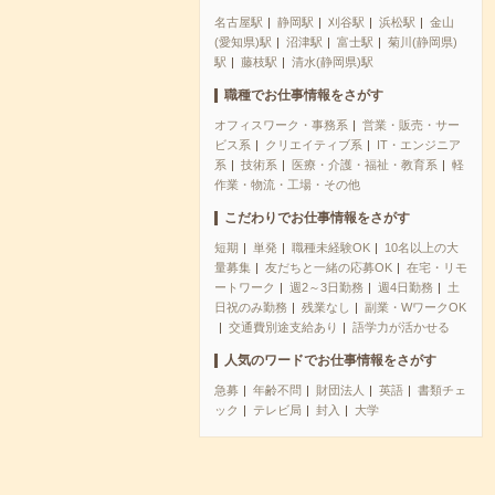
名古屋駅
静岡駅
刈谷駅
浜松駅
金山
(愛知県)駅
沼津駅
富士駅
菊川(静岡県)
駅
藤枝駅
清水(静岡県)駅
職種でお仕事情報をさがす
オフィスワーク・事務系
営業・販売・サー
ビス系
クリエイティブ系
IT・エンジニア
系
技術系
医療・介護・福祉・教育系
軽
作業・物流・工場・その他
こだわりでお仕事情報をさがす
短期
単発
職種未経験OK
10名以上の大
量募集
友だちと一緒の応募OK
在宅・リモ
ートワーク
週2～3日勤務
週4日勤務
土
日祝のみ勤務
残業なし
副業・WワークOK
交通費別途支給あり
語学力が活かせる
人気のワードでお仕事情報をさがす
急募
年齢不問
財団法人
英語
書類チェ
ック
テレビ局
封入
大学