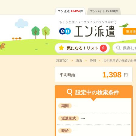
エン派遣
16424
件
エンバイト
22168
件
ちょうど良いワークライフバランスが叶う
東海版
気になる！リスト
0
保存し
派遣TOP
東海
静岡
掛川駅周辺の派遣の仕
,
1
3
9
8
平均時給:
円
設定中の検索条件
期間
---
派遣形式
---
時給
---