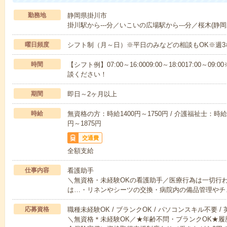
勤務地
静岡県掛川市
掛川駅から---分／いこいの広場駅から---分／桜木(静岡県
曜日頻度
シフト制（月～日）※平日のみなどの相談もOK※週3
時間
【シフト例】07:00～16:0009:00～18:0017:00
談ください！
期間
即日～2ヶ月以上
時給
無資格の方：時給1400円～1750円 / 介護福祉士：時給1
円～1875円
交通費
全額支給
仕事内容
看護助手
＼無資格・未経験OKの看護助手／医療行為は一切行
は…・リネンやシーツの交換・病院内の備品管理やチ
応募資格
職種未経験OK / ブランクOK / パソコンスキル不要 /
＼無資格＊未経験OK／★年齢不問・ブランクOK★履