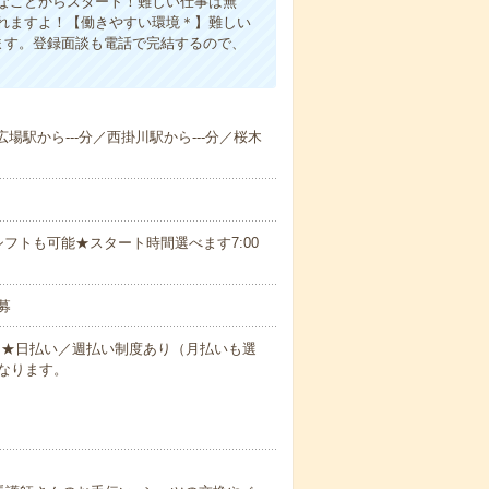
なことからスタート！難しい仕事は無
れますよ！【働きやすい環境＊】難しい
ます。登録面談も電話で完結するので、
広場駅から---分／西掛川駅から---分／桜木
フトも可能★スタート時間選べます7:00
募
円～★日払い／週払い制度あり（月払いも選
なります。