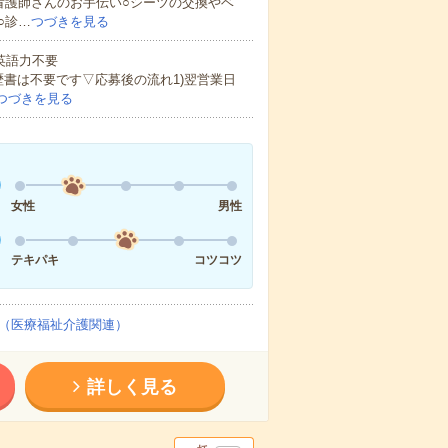
看護師さんのお手伝い○シーツの交換やベ
○診…
つづきを見る
 英語力不要
歴書は不要です▽応募後の流れ1)翌営業日
つづきを見る
女性
男性
テキパキ
コツコツ
（医療福祉介護関連）
詳しく見る