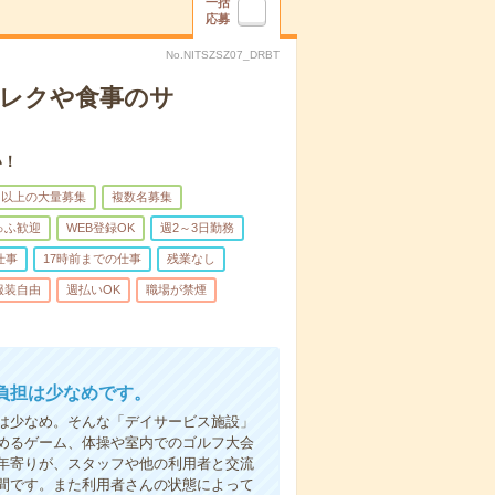
一括
応募
No.NITSZSZ07_DRBT
＊レクや食事のサ
い！
名以上の大量募集
複数名募集
ゅふ歓迎
WEB登録OK
週2～3日勤務
仕事
17時前までの仕事
残業なし
服装自由
週払いOK
職場が禁煙
負担は少なめです。
は少なめ。そんな「デイサービス施設」
めるゲーム、体操や室内でのゴルフ大会
年寄りが、スタッフや他の利用者と交流
間です。また利用者さんの状態によって