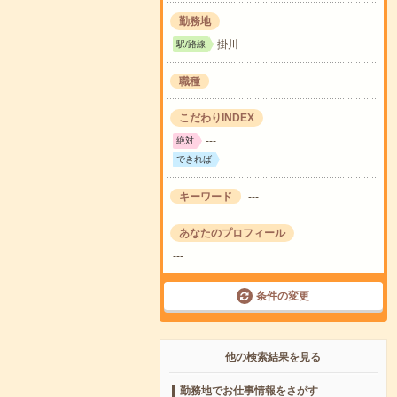
勤務地
掛川
駅/路線
職種
---
こだわりINDEX
---
絶対
---
できれば
キーワード
---
あなたのプロフィール
---
条件の変更
他の検索結果を見る
勤務地でお仕事情報をさがす