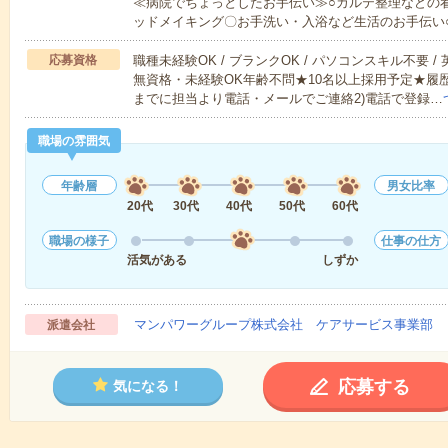
≪病院でちょっとしたお手伝い≫○カルテ整理などの
ッドメイキング〇お手洗い・入浴など生活のお手伝い
応募資格
職種未経験OK / ブランクOK / パソコンスキル不要 /
無資格・未経験OK年齢不問★10名以上採用予定★履
までに担当より電話・メールでご連絡2)電話で登録…
職場の雰囲気
年齢層
男女比率
20代
30代
40代
50代
60代
職場の様子
仕事の仕方
活気がある
しずか
マンパワーグループ株式会社 ケアサービス事業部 
派遣会社
応募する
気になる！