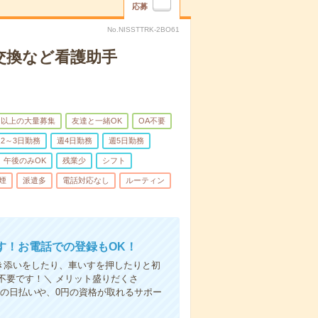
応募
No.NISSTTRK-2BO61
交換など看護助手
名以上の大量募集
友達と一緒OK
OA不要
2～3日勤務
週4日勤務
週5日勤務
午後のみOK
残業少
シフト
煙
派遣多
電話対応なし
ルーティン
す！お電話での登録もOK！
付き添いをしたり、車いすを押したりと初
不要です！＼ メリット盛りだくさ
の日払いや、0円の資格が取れるサポー