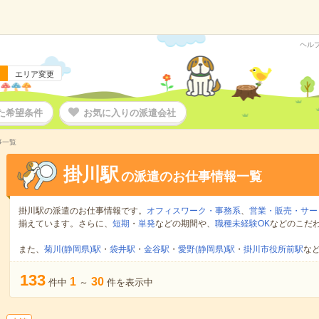
ヘル
エリア変更
た希望条件
お気に入りの派遣会社
事一覧
掛川駅
の派遣のお仕事情報一覧
掛川駅の派遣のお仕事情報です。
オフィスワーク・事務系
、
営業・販売・サー
揃えています。さらに、
短期
・
単発
などの期間や、
職種未経験OK
などのこだ
また、
菊川(静岡県)駅
・
袋井駅
・
金谷駅
・
愛野(静岡県)駅
・
掛川市役所前駅
な
133
1
30
件中
～
件を表示中