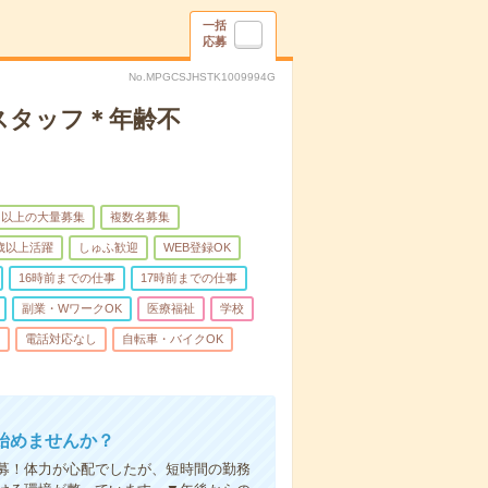
一括
応募
No.MPGCSJHSTK1009994G
スタッフ＊年齢不
名以上の大量募集
複数名募集
0歳以上活躍
しゅふ歓迎
WEB登録OK
16時前までの仕事
17時前までの仕事
副業・WワークOK
医療福祉
学校
電話対応なし
自転車・バイクOK
始めませんか？
募！体力が心配でしたが、短時間の勤務