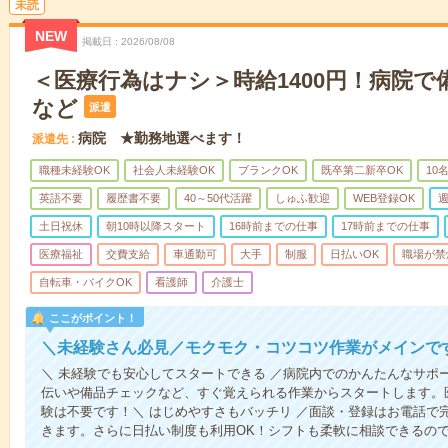
未読
NEW
掲載日
2026/08/08
＜医療行為はナシ＞時給1400円！病院
など
派遣
病院 ★勤務地選べます！
派遣先
職種未経験OK
社会人未経験OK
ブランクOK
既卒第二新卒OK
10
英語不要
履歴書不要
40～50代活躍
しゅふ歓迎
WEB登録OK
週
土日祝休
朝10時以降スタート
16時前までの仕事
17時前までの仕事
医療福祉
交費支給
車通勤可
大手
制服
日払いOK
職場が禁
自転車・バイクOK
看護師
介護士
ここがポイント！
＼未経験さん必見／モクモク・コツコツ作業がメインで
＼ 未経験でも安心してスタートできる ／病院内でのかんたんなサポ
伝いや備品チェックなど、すぐ覚えられる作業からスタートします。
験は不要です！＼ はじめやすさもバッチリ ／面談・登録はお電話で
きます。さらに日払い制度も利用OK！シフトも柔軟に相談できるの