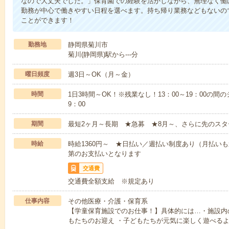
なので大丈夫でした。」保育園での経験を活かしながら、無理なく働
勤務が中心で働きやすい日程を選べます。持ち帰り業務などもないの
ことができます！
勤務地
静岡県菊川市
菊川(静岡県)駅から---分
曜日頻度
週3日～OK（月～金）
時間
1日3時間～OK！※残業なし！13：00～19：00の間
9：00
期間
最短2ヶ月～長期 ★急募 ★8月～、さらに先のスタ
時給
時給1360円～ ★日払い／週払い制度あり（月払い
第のお支払いとなります
交通費
交通費全額支給 ※規定あり
仕事内容
その他医療・介護・保育系
【学童保育施設でのお仕事！】具体的には…・施設内
もたちのお迎え ・子どもたちが元気に楽しく遊べる