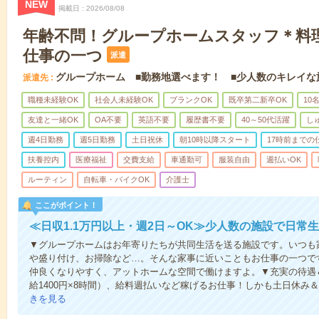
NEW
掲載日
2026/08/08
年齢不問！グループホームスタッフ＊料
仕事の一つ
派遣
グループホーム ■勤務地選べます！ ■少人数のキレイな
派遣先
職種未経験OK
社会人未経験OK
ブランクOK
既卒第二新卒OK
10
友達と一緒OK
OA不要
英語不要
履歴書不要
40～50代活躍
し
週4日勤務
週5日勤務
土日祝休
朝10時以降スタート
17時前までの
扶養控内
医療福祉
交費支給
車通勤可
服装自由
週払いOK
ルーティン
自転車・バイクOK
介護士
ここがポイント！
≪日収1.1万円以上・週2日～OK≫少人数の施設で日常
▼グループホームはお年寄りたちが共同生活を送る施設です。いつも
や盛り付け、お掃除など…。そんな家事に近いこともお仕事の一つで
仲良くなりやすく、アットホームな空間で働けますよ。▼充実の待遇＆
給1400円×8時間）、給料週払いなど稼げるお仕事！しかも土日休み
きを見る