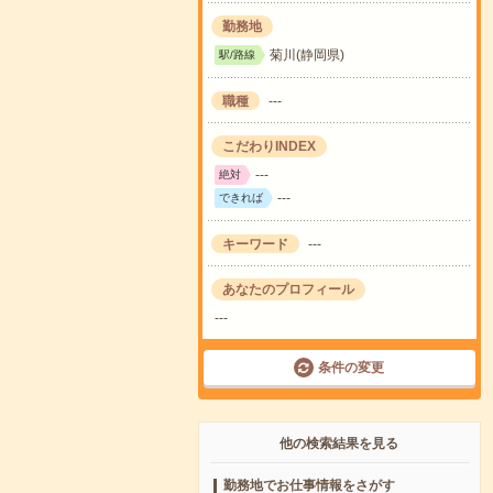
勤務地
菊川(静岡県)
駅/路線
職種
---
こだわりINDEX
---
絶対
---
できれば
キーワード
---
あなたのプロフィール
---
条件の変更
他の検索結果を見る
勤務地でお仕事情報をさがす