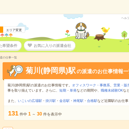
ヘル
エリア変更
た希望条件
お気に入りの派遣会社
派遣の仕事一覧
菊川(静岡県)駅
の派遣のお仕事情報一
菊川(静岡県)駅の派遣のお仕事情報です。
オフィスワーク・事務系
、
営業・販
事を取り揃えています。さらに、
短期
・
単発
などの期間や、
職種未経験OK
な
また、
いこいの広場駅
・
掛川駅
・
金谷駅
・
神尾駅
・
合格駅
など近隣駅のお仕事
131
1
30
件中
～
件を表示中