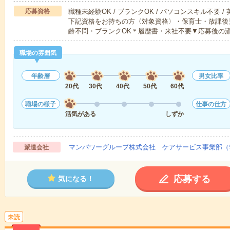
応募資格
職種未経験OK / ブランクOK / パソコンスキル不要 /
下記資格をお持ちの方〈対象資格〉・保育士・放課後
齢不問・ブランクOK＊履歴書・来社不要▼応募後の
職場の雰囲気
年齢層
男女比率
20代
30代
40代
50代
60代
職場の様子
仕事の仕方
活気がある
しずか
マンパワーグループ株式会社 ケアサービス事業部（
派遣会社
応募する
気になる！
未読