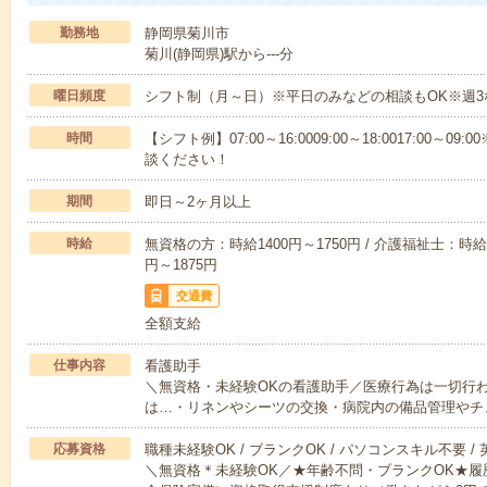
勤務地
静岡県菊川市
菊川(静岡県)駅から---分
曜日頻度
シフト制（月～日）※平日のみなどの相談もOK※週3
時間
【シフト例】07:00～16:0009:00～18:0017:00
談ください！
期間
即日～2ヶ月以上
時給
無資格の方：時給1400円～1750円 / 介護福祉士：時給1
円～1875円
交通費
全額支給
仕事内容
看護助手
＼無資格・未経験OKの看護助手／医療行為は一切行
は…・リネンやシーツの交換・病院内の備品管理やチ
応募資格
職種未経験OK / ブランクOK / パソコンスキル不要 /
＼無資格＊未経験OK／★年齢不問・ブランクOK★履