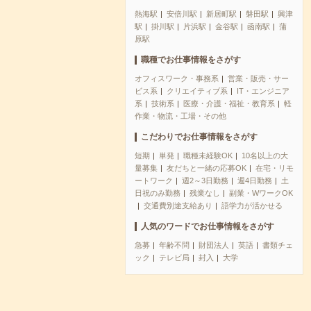
熱海駅
安倍川駅
新居町駅
磐田駅
興津
駅
掛川駅
片浜駅
金谷駅
函南駅
蒲
原駅
職種でお仕事情報をさがす
オフィスワーク・事務系
営業・販売・サー
ビス系
クリエイティブ系
IT・エンジニア
系
技術系
医療・介護・福祉・教育系
軽
作業・物流・工場・その他
こだわりでお仕事情報をさがす
短期
単発
職種未経験OK
10名以上の大
量募集
友だちと一緒の応募OK
在宅・リモ
ートワーク
週2～3日勤務
週4日勤務
土
日祝のみ勤務
残業なし
副業・WワークOK
交通費別途支給あり
語学力が活かせる
人気のワードでお仕事情報をさがす
急募
年齢不問
財団法人
英語
書類チェ
ック
テレビ局
封入
大学