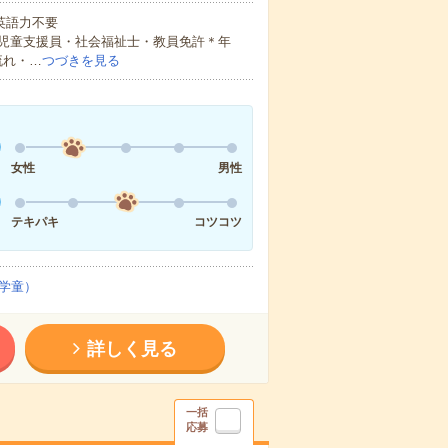
 英語力不要
児童支援員・社会福祉士・教員免許＊年
流れ・…
つづきを見る
女性
男性
テキパキ
コツコツ
学童）
詳しく見る
一括
応募