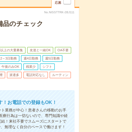
応募
No.NISSTTRK-2BJ111
で備品のチェック
名以上の大量募集
友達と一緒OK
OA不要
2～3日勤務
週4日勤務
週5日勤務
午後のみOK
残業少
シフト
煙
派遣多
電話対応なし
ルーティン
す！お電話での登録もOK！
ート業務が中心！患者さんの移動のお手
医療行為は一切ないので、専門知識や経
完結！来社不要でスムーズにスタートで
で、無理なく自分のペースで働けます！