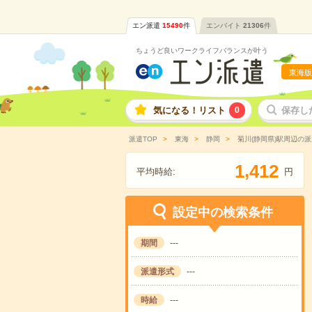
エン派遣
15490
件
エンバイト
21306
件
ちょうど良いワークライフバランスが叶う
東海版
気になる！リスト
0
保存し
派遣TOP
東海
静岡
菊川(静岡県)駅周辺の
,
1
4
1
2
平均時給:
円
設定中の検索条件
期間
---
派遣形式
---
時給
---