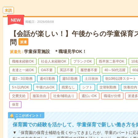
未読
NEW
掲載日
2026/08/08
【会話が楽しい！】午後からの学童保育
問
派遣
学童保育施設 ＊職場見学OK！
派遣先
職種未経験OK
社会人未経験OK
ブランクOK
既卒第二新卒OK
10
友達と一緒OK
OA不要
英語不要
履歴書不要
40～50代活躍
6
週2～3日勤務
週4日勤務
週5日勤務
土日祝休
朝10時以降スタート
5ｈ以内OK
午後のみOK
残業なし
シフト
交替制勤務
扶養控内
交費支給
服装自由
社食/補助あり
週払いOK
職場が分煙
派遣多
保育
ここがポイント！
保育園での経験を活かして、学童保育で新しい働き方を
▼「保育園の保育士補助を長くやってきましたが、学童のパートに応