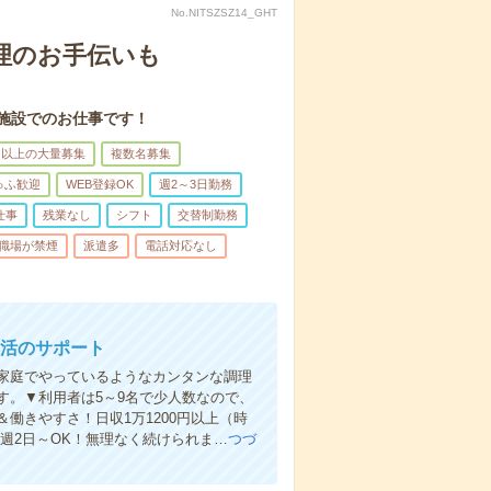
No.NITSZSZ14_GHT
理のお手伝いも
施設でのお仕事です！
名以上の大量募集
複数名募集
ゅふ歓迎
WEB登録OK
週2～3日勤務
仕事
残業なし
シフト
交替制勤務
職場が禁煙
派遣多
電話対応なし
生活のサポート
家庭でやっているようなカンタンな調理
す。▼利用者は5～9名で少人数なので、
働きやすさ！日収1万1200円以上（時
＆週2日～OK！無理なく続けられま…
つづ