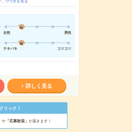
で…
つづきを見る
女性
男性
テキパキ
コツコツ
詳しく見る
クリック！
」
や
「応募歓迎」
が届きます！