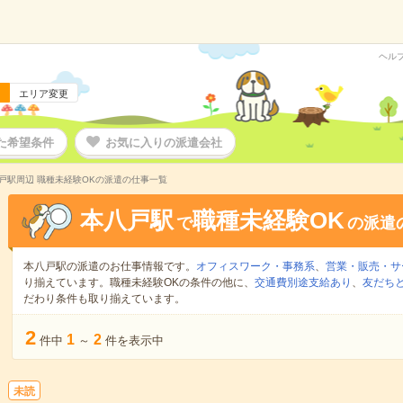
ヘル
エリア変更
た希望条件
お気に入りの派遣会社
戸駅周辺 職種未経験OKの派遣の仕事一覧
本八戸駅
職種未経験OK
で
の派遣
本八戸駅の派遣のお仕事情報です。
オフィスワーク・事務系
、
営業・販売・サ
り揃えています。職種未経験OKの条件の他に、
交通費別途支給あり
、
友だちと
だわり条件も取り揃えています。
2
1
2
件中
～
件を表示中
未読