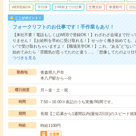
WEB登録OK
平日休
17時前までの仕事
交費支給
車通勤可
日払
ここがポイント！
フォークリフトのお仕事です！手作業もあり！
【来社不要！電話もしくはWEBで登録OK！】わざわざ会場まで行っ
りません！【お給料を早めに受け取れる！】せっかく働き始めても、
い”で受け取れちゃいますよ！【職場見学OK！】これ、“ある”と“な
始めてみたら「雰囲気が思ってたのと違う…」「想像してたのより仕
つづきを見る
勤務地
青森県八戸市
本八戸駅から---分
曜日頻度
月～金・土・祝
時間
7:50～16:00※表記のうち実働7時間です。
期間
長期【ご応募から1週間以内(最短2日目)のスピード就
時給
時給1100円
交通費