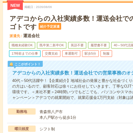
NEW
掲載日
2026/08/06
アデコからの入社実績多数！運送会社で
ゴトです
紹介予定派遣
運送会社
派遣先
職種未経験OK
既卒第二新卒OK
英語不要
履歴書不要
40～50代活
17時前までの仕事
交費支給
車通勤可
駅歩5分
制服
ここがポイント！
アデコからの入社実績多数！運送会社での営業事務のオ
40代～50代活躍中！【企業紹介】地域社会の発展と豊かな社会づくり
の方はいるので、顧客対応は徐々にお任せしていきます。丁寧なOJT
環境です。＜来社不要＞24時間いつでもどこでも、パソコンやスマ
ャンペーン＞アデコでの就業開始で、就業応援金1万円支給（対象は
勤務地
青森県八戸市
本八戸駅から徒歩1分
曜日頻度
シフト制