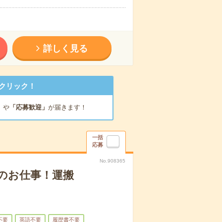
詳しく見る
クリック！
」
や
「応募歓迎」
が届きます！
一括
応募
No.908365
のお仕事！運搬
不要
英語不要
履歴書不要