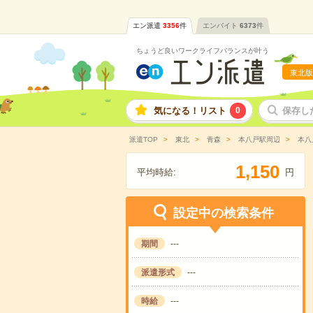
エン派遣
3356
件
エンバイト
6373
件
ちょうど良いワークライフバランスが叶う
東北版
気になる！リスト
0
保存し
派遣TOP
東北
青森
本八戸駅周辺
本八
,
1
1
5
0
平均時給:
円
設定中の検索条件
期間
---
派遣形式
---
時給
---