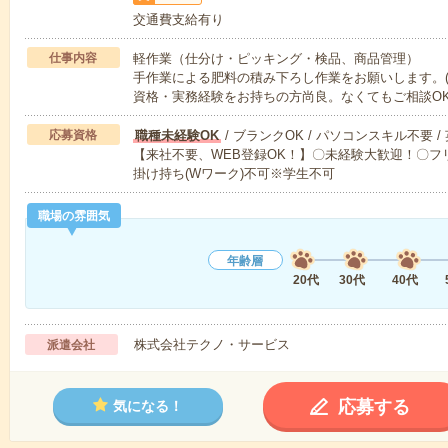
交通費支給有り
仕事内容
軽作業（仕分け・ピッキング・検品、商品管理）
手作業による肥料の積み下ろし作業をお願いします。(
資格・実務経験をお持ちの方尚良。なくてもご相談O
応募資格
職種未経験OK
/ ブランクOK / パソコンスキル不要 /
【来社不要、WEB登録OK！】〇未経験大歓迎！〇フリ
掛け持ち(Wワーク)不可※学生不可
職場の雰囲気
年齢層
20代
30代
40代
株式会社テクノ・サービス
派遣会社
応募する
気になる！