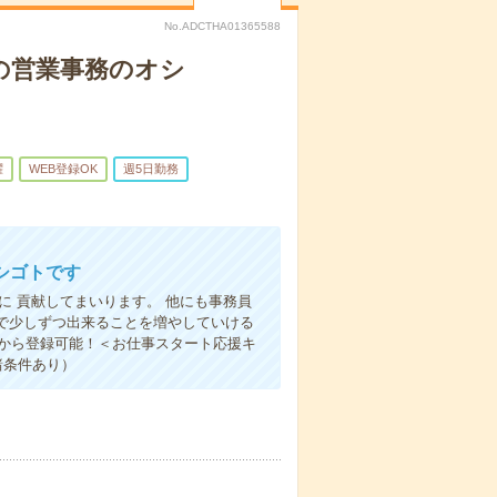
No.ADCTHA01365588
の営業事務のオシ
躍
WEB登録OK
週5日勤務
シゴトです
に 貢献してまいります。 他にも事務員
で少しずつ出来ることを増やしていける
ホから登録可能！＜お仕事スタート応援キ
諸条件あり）