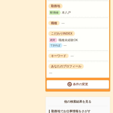
勤務地
本八戸
駅/路線
職種
---
こだわりINDEX
職種未経験OK
絶対
---
できれば
キーワード
---
あなたのプロフィール
---
条件の変更
他の検索結果を見る
勤務地でお仕事情報をさがす