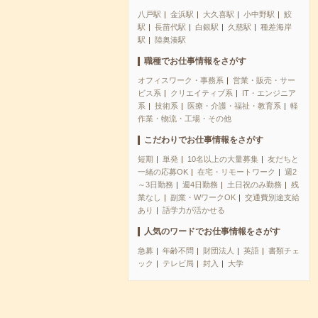
八戸駅
金浜駅
大久喜駅
小中野駅
鮫
駅
長苗代駅
白銀駅
久慈駅
種差海岸
駅
陸奥湊駅
職種でお仕事情報をさがす
オフィスワーク・事務系
営業・販売・サー
ビス系
クリエイティブ系
IT・エンジニア
系
技術系
医療・介護・福祉・教育系
軽
作業・物流・工場・その他
こだわりでお仕事情報をさがす
短期
単発
10名以上の大量募集
友だちと
一緒の応募OK
在宅・リモートワーク
週2
～3日勤務
週4日勤務
土日祝のみ勤務
残
業なし
副業・WワークOK
交通費別途支給
あり
語学力が活かせる
人気のワードでお仕事情報をさがす
急募
年齢不問
財団法人
英語
書類チェ
ック
テレビ局
封入
大学