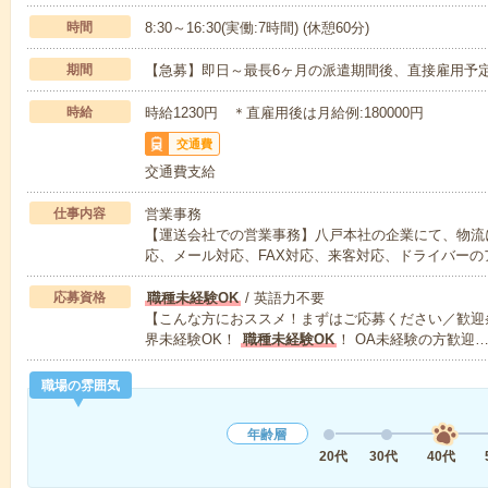
時間
8:30～16:30(実働:7時間) (休憩60分)
期間
【急募】即日～最長6ヶ月の派遣期間後、直接雇用予
時給
時給1230円 ＊直雇用後は月給例:180000円
交通費
交通費支給
仕事内容
営業事務
【運送会社での営業事務】八戸本社の企業にて、物流
応、メール対応、FAX対応、来客対応、ドライバーの
応募資格
職種未経験OK
/ 英語力不要
【こんな方におススメ！まずはご応募ください／歓迎
界未経験OK！
職種未経験OK
！ OA未経験の方歓迎
職場の雰囲気
年齢層
20代
30代
40代