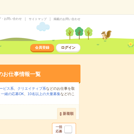
プ・お問い合わせ
サイトマップ
掲載のお問い合わせ
会員登録
ログイン
のお仕事情報一覧
ービス系
、
クリエイティブ系
などのお仕事を取
一緒の応募OK
、
10名以上の大量募集
などのこ
新着順
一括
応募